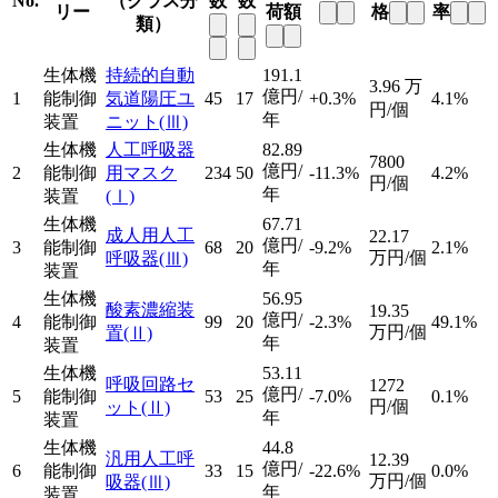
No.
（クラス分
数
数
リー
荷額
格
率
類）
生体機
持続的自動
191.1
3.96
万
億円/
1
能制御
気道陽圧ユ
45
17
+0.3%
4.1%
円/個
年
装置
ニット
(Ⅲ)
生体機
人工呼吸器
82.89
7800
億円/
2
能制御
用マスク
234
50
-11.3%
4.2%
円/個
年
装置
(Ⅰ)
生体機
67.71
成人用人工
22.17
億円/
3
能制御
68
20
-9.2%
2.1%
万円/個
呼吸器
(Ⅲ)
年
装置
生体機
56.95
酸素濃縮装
19.35
億円/
4
能制御
99
20
-2.3%
49.1%
万円/個
置
(Ⅱ)
年
装置
生体機
53.11
呼吸回路セ
1272
億円/
5
能制御
53
25
-7.0%
0.1%
円/個
ット
(Ⅱ)
年
装置
生体機
44.8
汎用人工呼
12.39
億円/
6
能制御
33
15
-22.6%
0.0%
万円/個
吸器
(Ⅲ)
年
装置