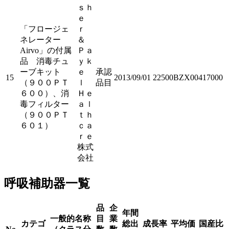
ｓｈ
ｅ
「フロージェ
ｒ
ネレーター
＆
Airvo」の付属
Ｐａ
品 消毒チュ
ｙｋ
ーブキット
ｅ
承認
15
2013/09/01
22500BZX00417000
（９００ＰＴ
ｌ
品目
６００）、消
Ｈｅ
毒フィルター
ａｌ
（９００ＰＴ
ｔｈ
６０１）
ｃａ
ｒｅ
株式
会社
呼吸補助器一覧
品
企
年間
一般的名称
目
業
カテゴ
総出
成長率
平均価
国産比