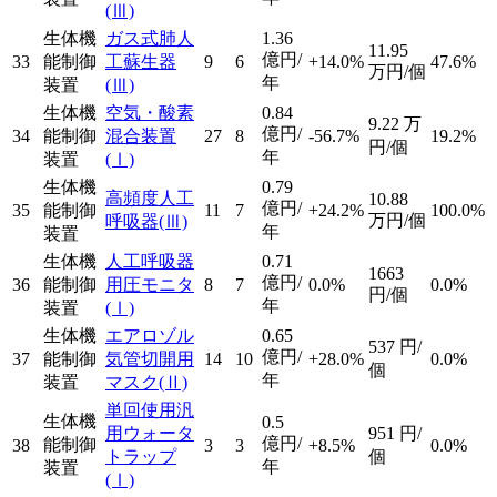
(Ⅲ)
生体機
ガス式肺人
1.36
11.95
億円/
33
能制御
工蘇生器
9
6
+14.0%
47.6%
万円/個
年
装置
(Ⅲ)
生体機
空気・酸素
0.84
9.22
万
億円/
34
能制御
混合装置
27
8
-56.7%
19.2%
円/個
年
装置
(Ⅰ)
生体機
0.79
高頻度人工
10.88
億円/
35
能制御
11
7
+24.2%
100.0%
万円/個
呼吸器
(Ⅲ)
年
装置
生体機
人工呼吸器
0.71
1663
億円/
36
能制御
用圧モニタ
8
7
0.0%
0.0%
円/個
年
装置
(Ⅰ)
生体機
エアロゾル
0.65
537
円/
億円/
37
能制御
気管切開用
14
10
+28.0%
0.0%
個
年
装置
マスク
(Ⅱ)
単回使用汎
生体機
0.5
用ウォータ
951
円/
億円/
能制御
38
3
3
+8.5%
0.0%
トラップ
個
年
装置
(Ⅰ)