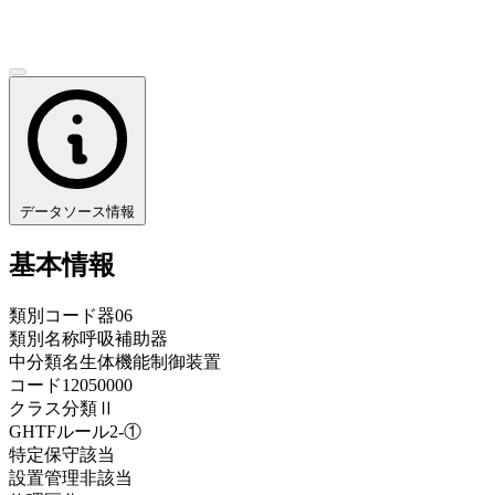
データソース情報
基本情報
類別コード
器06
類別名称
呼吸補助器
中分類名
生体機能制御装置
コード
12050000
クラス分類
Ⅱ
GHTFルール
2-①
特定保守
該当
設置管理
非該当