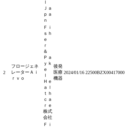
ｌ
Ｊａ
ｐａ
ｎ
Ｆｉ
ｓｈ
ｅ
ｒ
＆
Ｐａ
ｙｋ
フロージェネ
後発
ｅ
レーターＡｉ
医療
2
2024/01/16
22500BZX00417000
ｌ
ｒｖｏ
機器
Ｈｅ
ａｌ
ｔｈ
ｃａ
ｒｅ
株式
会社
Ｆｉ