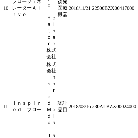
フロージェネ
後発
ｅ
レーターＡｉ
医療
10
2018/11/21
22500BZX00417000
ｌ
ｒｖｏ
機器
Ｈｅ
ａｌ
ｔｈ
ｃａ
ｒｅ
株式
会社
株式
会社
Ｉｎ
ｓｐ
ｉｒ
ｅ
Ｉｎｓｐｉｒ
ｄ
認証
11
2018/08/16
230ALBZX00024000
ｅｄ フロー
Ｍｅ
品目
ｄｉ
ｃａ
ｌ
Ｊａ