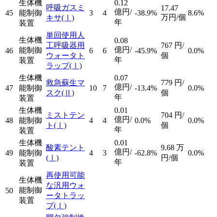
生体機
0.12
呼吸ガスミ
17.47
億円/
45
能制御
3
4
-38.9%
8.6%
万円/個
キサ
(Ⅰ)
年
装置
単回使用人
生体機
0.08
工呼吸器用
767
円/
億円/
能制御
46
6
6
-45.9%
0.0%
ウォータト
個
年
装置
ラップ
(Ⅰ)
生体機
0.07
救急蘇生マ
779
円/
億円/
47
能制御
10
7
-13.4%
0.0%
スク
(Ⅱ)
個
年
装置
生体機
0.01
ミストテン
704
円/
億円/
48
能制御
4
4
0.0%
0.0%
ト
(Ⅰ)
個
年
装置
生体機
0.01
酸素テント
9.68
万
億円/
49
能制御
4
3
-62.8%
0.0%
(Ⅰ)
円/個
年
装置
再使用可能
生体機
な汎用ウォ
能制御
50
ータトラッ
装置
プ
(Ⅰ)