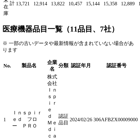
末
計
13,721
12,914
13,822
10,457
15,144
15,358
12,889
在
庫
医療機器品目一覧（11品目、7社）
※ 一部の古いデータや最新情報が含まれていない場合があ
ります
企業
製品名
分類
認証年月
認証番号
No.
名
株式
会社
Ｉｎ
ｓｐ
ｉｒ
ｅ
Ｉｎｓｐｉｒ
ｄ
認証
ｅｄ フロ
1
2024/02/26
306AFBZX00009000
Ｍｅ
品目
ー ＰＲＯ
ｄｉ
ｃａ