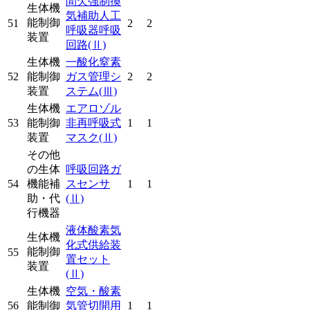
間欠強制換
生体機
気補助人工
能制御
51
2
2
呼吸器呼吸
装置
回路
(Ⅱ)
生体機
一酸化窒素
52
能制御
ガス管理シ
2
2
装置
ステム
(Ⅲ)
生体機
エアロゾル
53
能制御
非再呼吸式
1
1
装置
マスク
(Ⅱ)
その他
の生体
呼吸回路ガ
54
機能補
スセンサ
1
1
助・代
(Ⅱ)
行機器
液体酸素気
生体機
化式供給装
能制御
55
置セット
装置
(Ⅱ)
生体機
空気・酸素
56
能制御
気管切開用
1
1