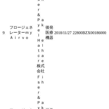
ｅ
ｒ
＆
Ｐａ
ｙｋ
フロージェネ
後発
ｅ
レーターｍｙ
医療
9
2018/11/27
22800BZX00186000
ｌ
Ａｉｒｖｏ
機器
Ｈｅ
ａｌ
ｔｈ
ｃａ
ｒｅ
株式
会社
Ｆｉ
ｓｈ
ｅ
ｒ
＆
Ｐａ
ｙｋ