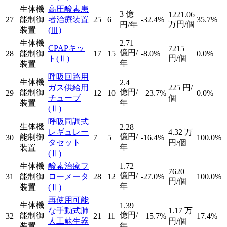
生体機
高圧酸素患
3
億
1221.06
27
能制御
者治療装置
25
6
-32.4%
35.7%
万円/個
円/年
装置
(Ⅲ)
生体機
2.71
CPAPキッ
7215
億円/
28
能制御
17
15
-8.0%
0.0%
円/個
ト
(Ⅱ)
年
装置
呼吸回路用
生体機
2.4
ガス供給用
225
円/
億円/
能制御
29
12
10
+23.7%
0.0%
チューブ
個
年
装置
(Ⅱ)
呼吸同調式
生体機
2.28
レギュレー
4.32
万
億円/
能制御
30
7
5
-16.4%
100.0%
タセット
円/個
年
装置
(Ⅱ)
生体機
酸素治療フ
1.72
7620
億円/
31
能制御
ローメータ
28
12
-27.0%
100.0%
円/個
年
装置
(Ⅱ)
再使用可能
生体機
1.39
な手動式肺
1.17
万
億円/
能制御
32
21
11
+15.7%
17.4%
人工蘇生器
円/個
年
装置