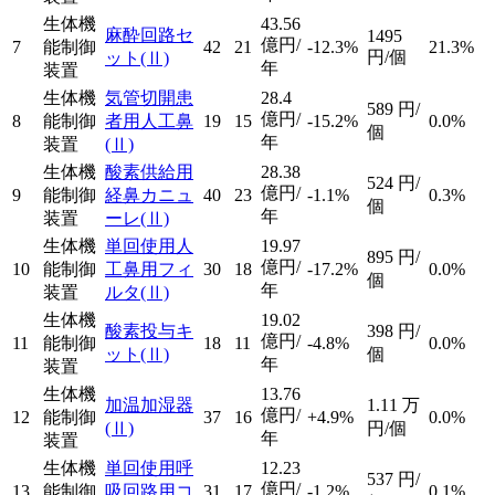
生体機
43.56
麻酔回路セ
1495
億円/
7
能制御
42
21
-12.3%
21.3%
円/個
ット
(Ⅱ)
年
装置
生体機
気管切開患
28.4
589
円/
億円/
8
能制御
者用人工鼻
19
15
-15.2%
0.0%
個
年
装置
(Ⅱ)
生体機
酸素供給用
28.38
524
円/
億円/
9
能制御
経鼻カニュ
40
23
-1.1%
0.3%
個
年
装置
ーレ
(Ⅱ)
生体機
単回使用人
19.97
895
円/
億円/
10
能制御
工鼻用フィ
30
18
-17.2%
0.0%
個
年
装置
ルタ
(Ⅱ)
生体機
19.02
酸素投与キ
398
円/
億円/
11
能制御
18
11
-4.8%
0.0%
ット
(Ⅱ)
個
年
装置
生体機
13.76
加温加湿器
1.11
万
億円/
12
能制御
37
16
+4.9%
0.0%
(Ⅱ)
円/個
年
装置
生体機
単回使用呼
12.23
537
円/
億円/
13
能制御
吸回路用コ
31
17
-1.2%
0.1%