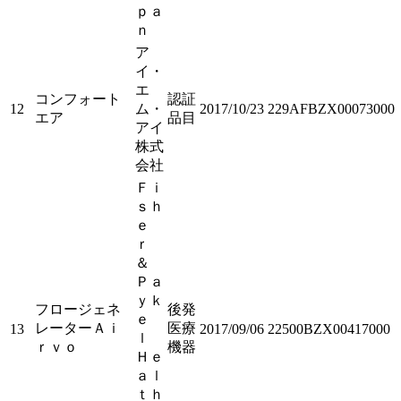
ｐａ
ｎ
ア
イ・
エ
コンフォート
認証
12
ム・
2017/10/23
229AFBZX00073000
エア
品目
アイ
株式
会社
Ｆｉ
ｓｈ
ｅ
ｒ
＆
Ｐａ
ｙｋ
フロージェネ
後発
ｅ
レーターＡｉ
医療
13
2017/09/06
22500BZX00417000
ｌ
ｒｖｏ
機器
Ｈｅ
ａｌ
ｔｈ