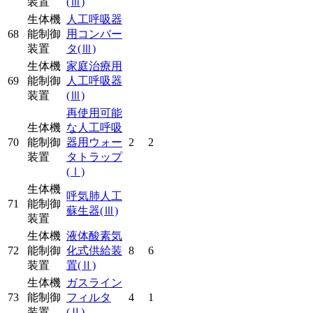
装置
(Ⅲ)
生体機
人工呼吸器
68
能制御
用コンバー
装置
タ
(Ⅲ)
生体機
家庭治療用
69
能制御
人工呼吸器
装置
(Ⅲ)
再使用可能
生体機
な人工呼吸
70
能制御
器用ウォー
2
2
装置
タトラップ
(Ⅰ)
生体機
呼気肺人工
71
能制御
蘇生器
(Ⅲ)
装置
生体機
液体酸素気
72
能制御
化式供給装
8
6
装置
置
(Ⅱ)
生体機
ガスライン
73
能制御
フィルタ
4
1
装置
(Ⅱ)