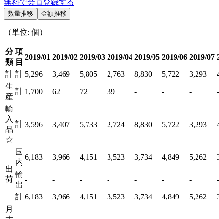
無料で会員登録する
数量推移
金額推移
（単位: 個）
分
項
2019/01
2019/02
2019/03
2019/04
2019/05
2019/06
2019/07
類
目
計
計
5,296
3,469
5,805
2,763
8,830
5,722
3,293
生
計
1,700
62
72
39
-
-
-
-
産
輸
入
計
3,596
3,407
5,733
2,724
8,830
5,722
3,293
品
☆
国
6,183
3,966
4,151
3,523
3,734
4,849
5,262
内
出
輸
荷
-
-
-
-
-
-
-
-
出
計
6,183
3,966
4,151
3,523
3,734
4,849
5,262
月