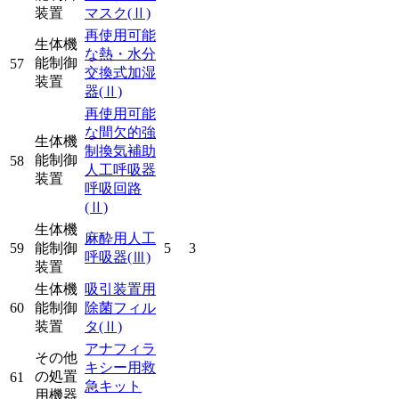
装置
マスク
(Ⅱ)
再使用可能
生体機
な熱・水分
能制御
57
交換式加湿
装置
器
(Ⅱ)
再使用可能
な間欠的強
生体機
制換気補助
能制御
58
人工呼吸器
装置
呼吸回路
(Ⅱ)
生体機
麻酔用人工
59
能制御
5
3
呼吸器
(Ⅲ)
装置
生体機
吸引装置用
60
能制御
除菌フィル
装置
タ
(Ⅱ)
アナフィラ
その他
キシー用救
の処置
61
急キット
用機器