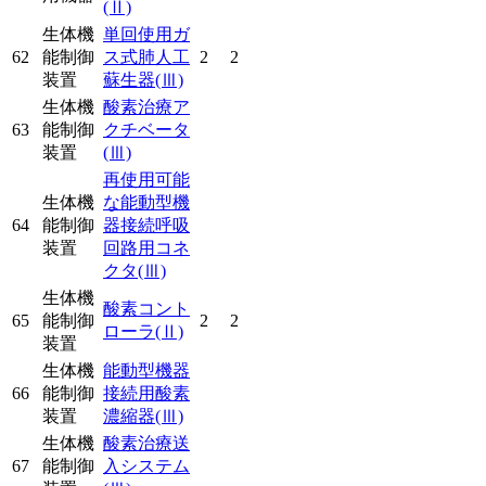
(Ⅱ)
生体機
単回使用ガ
62
能制御
ス式肺人工
2
2
装置
蘇生器
(Ⅲ)
生体機
酸素治療ア
63
能制御
クチベータ
装置
(Ⅲ)
再使用可能
生体機
な能動型機
64
能制御
器接続呼吸
装置
回路用コネ
クタ
(Ⅲ)
生体機
酸素コント
65
能制御
2
2
ローラ
(Ⅱ)
装置
生体機
能動型機器
66
能制御
接続用酸素
装置
濃縮器
(Ⅲ)
生体機
酸素治療送
67
能制御
入システム