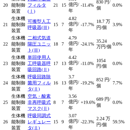
830
円/
億円/
20
能制御
フィルタ
21
15
-11.4%
0.0%
個
年
装置
(Ⅰ)
生体機
4.82
可搬型人工
18.7
万
億円/
21
能制御
15
7
-17.7%
3.9%
呼吸器
(Ⅲ)
円/個
年
装置
生体機
二相式気道
4.79
35.24
億円/
22
能制御
陽圧ユニッ
18
7
-24.1%
0.0%
万円/個
年
装置
ト
(Ⅲ)
生体機
単回使用人
4.42
1054
億円/
23
能制御
工呼吸器呼
17
13
-11.0%
0.0%
円/個
年
装置
吸回路
(Ⅱ)
生体機
呼吸回路除
3.7
852
円/
億円/
24
能制御
菌用フィル
16
13
-19.2%
7.7%
個
年
装置
タ
(Ⅱ)
生体機
空気・酸素
3.56
689
円/
億円/
25
能制御
非再呼吸式
8
7
+19.6%
0.0%
個
年
装置
マスク
(Ⅱ)
生体機
呼吸同調式
3.07
2.24
万
億円/
26
能制御
レギュレー
15
9
-22.3%
59.5%
円/個
年
装置
タ
(Ⅱ)