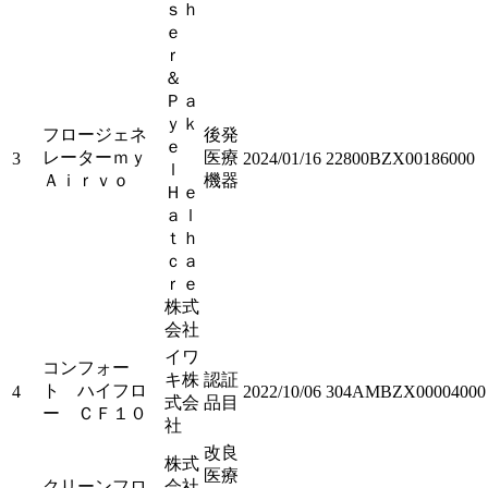
ｓｈ
ｅ
ｒ
＆
Ｐａ
ｙｋ
フロージェネ
後発
ｅ
レーターｍｙ
医療
3
2024/01/16
22800BZX00186000
ｌ
Ａｉｒｖｏ
機器
Ｈｅ
ａｌ
ｔｈ
ｃａ
ｒｅ
株式
会社
イワ
コンフォー
キ株
認証
ト ハイフロ
4
2022/10/06
304AMBZX00004000
式会
品目
ー ＣＦ１０
社
改良
株式
医療
クリーンフロ
会社