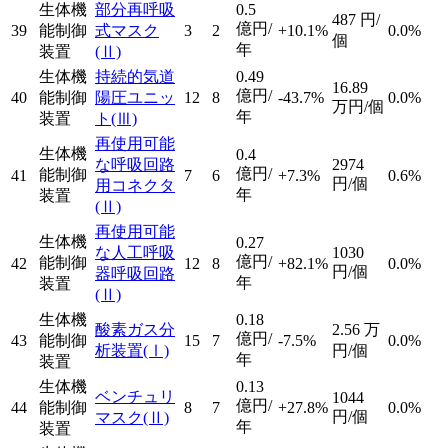
生体機
部分再呼吸
0.5
487
円/
億円/
39
能制御
式マスク
3
2
+10.1%
0.0%
個
年
装置
(Ⅱ)
生体機
持続的気道
0.49
16.89
億円/
40
能制御
陽圧ユニッ
12
8
-43.7%
0.0%
万円/個
年
装置
ト
(Ⅲ)
再使用可能
生体機
0.4
な呼吸回路
2974
億円/
能制御
41
7
6
+7.3%
0.6%
円/個
用コネクタ
年
装置
(Ⅱ)
再使用可能
生体機
0.27
な人工呼吸
1030
億円/
能制御
42
12
8
+82.1%
0.0%
円/個
器呼吸回路
年
装置
(Ⅱ)
生体機
0.18
酸素ガス分
2.56
万
億円/
43
能制御
15
7
-7.5%
0.0%
析装置
(Ⅰ)
円/個
年
装置
生体機
0.13
ベンチュリ
1044
億円/
44
能制御
8
7
+27.8%
0.0%
円/個
マスク
(Ⅱ)
年
装置