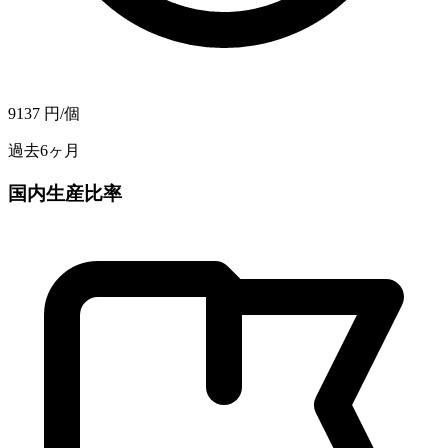
9137
円/個
過去6ヶ月
国内生産比率