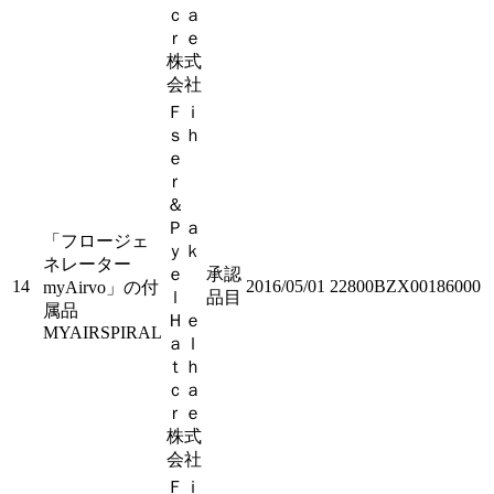
ｃａ
ｒｅ
株式
会社
Ｆｉ
ｓｈ
ｅ
ｒ
＆
Ｐａ
「フロージェ
ｙｋ
ネレーター
ｅ
承認
14
2016/05/01
22800BZX00186000
myAirvo」の付
ｌ
品目
属品
Ｈｅ
MYAIRSPIRAL
ａｌ
ｔｈ
ｃａ
ｒｅ
株式
会社
Ｆｉ