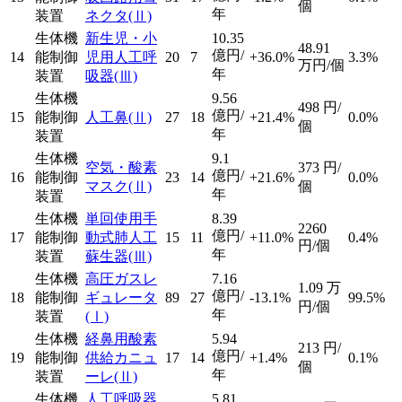
個
年
装置
ネクタ
(Ⅱ)
生体機
新生児・小
10.35
48.91
億円/
14
能制御
児用人工呼
20
7
+36.0%
3.3%
万円/個
年
装置
吸器
(Ⅲ)
生体機
9.56
498
円/
億円/
15
能制御
人工鼻
(Ⅱ)
27
18
+21.4%
0.0%
個
年
装置
生体機
9.1
空気・酸素
373
円/
億円/
16
能制御
23
14
+21.6%
0.0%
マスク
(Ⅱ)
個
年
装置
生体機
単回使用手
8.39
2260
億円/
17
能制御
動式肺人工
15
11
+11.0%
0.4%
円/個
年
装置
蘇生器
(Ⅲ)
生体機
高圧ガスレ
7.16
1.09
万
億円/
18
能制御
ギュレータ
89
27
-13.1%
99.5%
円/個
年
装置
(Ⅰ)
生体機
経鼻用酸素
5.94
213
円/
億円/
19
能制御
供給カニュ
17
14
+1.4%
0.1%
個
年
装置
ーレ
(Ⅱ)
生体機
人工呼吸器
5.81