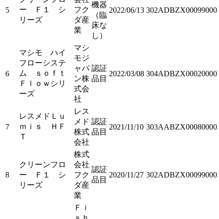
機器
ー Ｆ１ シ
フク
5
2022/06/13
302ADBZX00099000
（臨
リーズ
ダ産
床な
業
し）
マシ
マシモ ハイ
モジ
フローシステ
ャパ
認証
ム ｓｏｆｔ
6
2022/03/08
304ADBZX00020000
ン株
品目
Ｆｌｏｗシリ
式会
ーズ
社
レス
レスメドＬｕ
メド
認証
ｍｉｓ ＨＦ
7
2021/11/10
303AABZX00080000
株式
品目
Ｔ
会社
株式
クリーンフロ
会社
認証
8
ー Ｆ１ シ
フク
2020/11/27
302ADBZX00099000
品目
リーズ
ダ産
業
Ｆｉ
ｓｈ