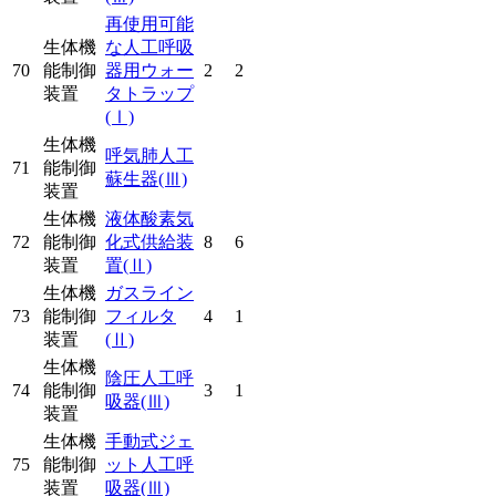
再使用可能
生体機
な人工呼吸
70
能制御
器用ウォー
2
2
装置
タトラップ
(Ⅰ)
生体機
呼気肺人工
71
能制御
蘇生器
(Ⅲ)
装置
生体機
液体酸素気
72
能制御
化式供給装
8
6
装置
置
(Ⅱ)
生体機
ガスライン
73
能制御
フィルタ
4
1
装置
(Ⅱ)
生体機
陰圧人工呼
74
能制御
3
1
吸器
(Ⅲ)
装置
生体機
手動式ジェ
75
能制御
ット人工呼
装置
吸器
(Ⅲ)