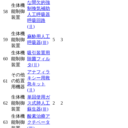
な間欠的強
生体機
制換気補助
能制御
58
人工呼吸器
装置
呼吸回路
(Ⅱ)
生体機
麻酔用人工
59
能制御
5
3
呼吸器
(Ⅲ)
装置
生体機
吸引装置用
60
能制御
除菌フィル
装置
タ
(Ⅱ)
アナフィラ
その他
キシー用救
の処置
61
急キット
用機器
(Ⅱ)
生体機
単回使用ガ
62
能制御
ス式肺人工
2
2
装置
蘇生器
(Ⅲ)
生体機
酸素治療ア
63
能制御
クチベータ