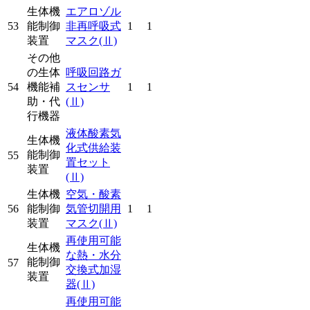
生体機
エアロゾル
53
能制御
非再呼吸式
1
1
装置
マスク
(Ⅱ)
その他
の生体
呼吸回路ガ
54
機能補
スセンサ
1
1
助・代
(Ⅱ)
行機器
液体酸素気
生体機
化式供給装
能制御
55
置セット
装置
(Ⅱ)
生体機
空気・酸素
56
能制御
気管切開用
1
1
装置
マスク
(Ⅱ)
再使用可能
生体機
な熱・水分
能制御
57
交換式加湿
装置
器
(Ⅱ)
再使用可能