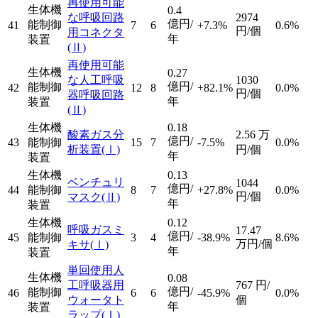
再使用可能
生体機
0.4
な呼吸回路
2974
億円/
能制御
41
7
6
+7.3%
0.6%
円/個
用コネクタ
年
装置
(Ⅱ)
再使用可能
生体機
0.27
な人工呼吸
1030
億円/
能制御
42
12
8
+82.1%
0.0%
円/個
器呼吸回路
年
装置
(Ⅱ)
生体機
0.18
酸素ガス分
2.56
万
億円/
43
能制御
15
7
-7.5%
0.0%
析装置
(Ⅰ)
円/個
年
装置
生体機
0.13
ベンチュリ
1044
億円/
44
能制御
8
7
+27.8%
0.0%
円/個
マスク
(Ⅱ)
年
装置
生体機
0.12
呼吸ガスミ
17.47
億円/
45
能制御
3
4
-38.9%
8.6%
万円/個
キサ
(Ⅰ)
年
装置
単回使用人
生体機
0.08
工呼吸器用
767
円/
億円/
能制御
46
6
6
-45.9%
0.0%
ウォータト
個
年
装置
ラップ
(Ⅰ)