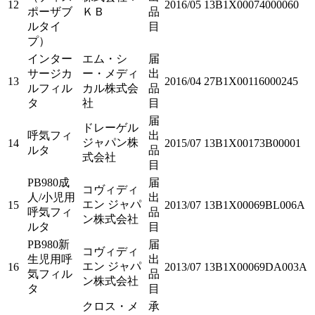
12
2016/05
13B1X00074000060
ポーザブ
ＫＢ
品
ルタイ
目
プ）
インター
エム・シ
届
サージカ
ー・メディ
出
13
2016/04
27B1X00116000245
ルフィル
カル株式会
品
タ
社
目
届
ドレーゲル
呼気フィ
出
ジャパン株
14
2015/07
13B1X00173B00001
ルタ
品
式会社
目
PB980成
届
コヴィディ
人/小児用
出
エン ジャパ
15
2013/07
13B1X00069BL006A
呼気フィ
品
ン株式会社
ルタ
目
PB980新
届
コヴィディ
生児用呼
出
エン ジャパ
16
2013/07
13B1X00069DA003A
気フィル
品
ン株式会社
タ
目
クロス・メ
承