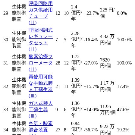
呼吸回路用
生体機
2.4
ガス供給用
225
円/
億円/
能制御
29
12
10
+23.7%
0.0%
チューブ
個
年
装置
(Ⅱ)
呼吸同調式
生体機
2.28
レギュレー
4.32
万
億円/
能制御
30
7
5
-16.4%
100.0%
タセット
円/個
年
装置
(Ⅱ)
生体機
酸素治療フ
1.72
7620
億円/
31
能制御
ローメータ
28
12
-27.0%
100.0%
円/個
年
装置
(Ⅱ)
再使用可能
生体機
1.39
な手動式肺
1.17
万
億円/
能制御
32
21
11
+15.7%
17.4%
人工蘇生器
円/個
年
装置
(Ⅲ)
生体機
ガス式肺人
1.36
11.95
億円/
33
能制御
工蘇生器
9
6
+14.0%
47.6%
万円/個
年
装置
(Ⅲ)
生体機
空気・酸素
0.84
9.22
万
億円/
34
能制御
混合装置
27
8
-56.7%
19.2%
円/個