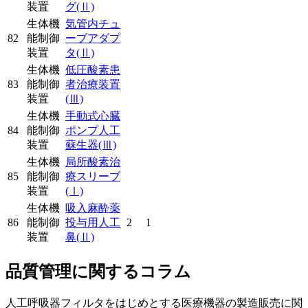
装置
グ
(Ⅱ)
生体機
気管内チュ
82
能制御
ーブアダプ
装置
タ
(Ⅱ)
生体機
低圧酸素患
83
能制御
者治療装置
装置
(Ⅲ)
生体機
手動式心臓
84
能制御
ポンプ人工
装置
蘇生器
(Ⅲ)
生体機
局所酸素治
85
能制御
療スリーブ
装置
(Ⅰ)
生体機
吸入麻酔薬
86
能制御
投与用人工
2
1
装置
鼻
(Ⅱ)
品質管理に関するコラム
人工呼吸器フィルタをはじめとする医療機器の製造販売に関