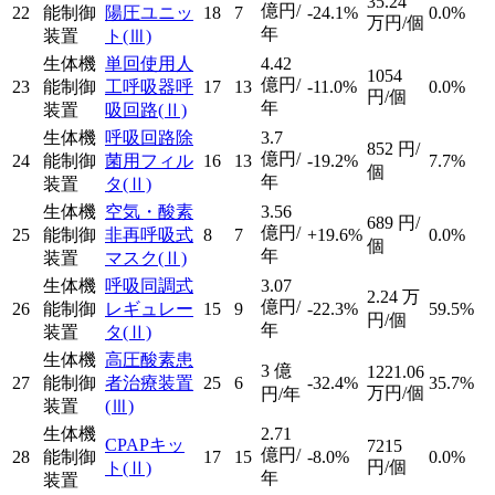
35.24
億円/
22
能制御
陽圧ユニッ
18
7
-24.1%
0.0%
万円/個
年
装置
ト
(Ⅲ)
生体機
単回使用人
4.42
1054
億円/
23
能制御
工呼吸器呼
17
13
-11.0%
0.0%
円/個
年
装置
吸回路
(Ⅱ)
生体機
呼吸回路除
3.7
852
円/
億円/
24
能制御
菌用フィル
16
13
-19.2%
7.7%
個
年
装置
タ
(Ⅱ)
生体機
空気・酸素
3.56
689
円/
億円/
25
能制御
非再呼吸式
8
7
+19.6%
0.0%
個
年
装置
マスク
(Ⅱ)
生体機
呼吸同調式
3.07
2.24
万
億円/
26
能制御
レギュレー
15
9
-22.3%
59.5%
円/個
年
装置
タ
(Ⅱ)
生体機
高圧酸素患
3
億
1221.06
27
能制御
者治療装置
25
6
-32.4%
35.7%
万円/個
円/年
装置
(Ⅲ)
生体機
2.71
CPAPキッ
7215
億円/
28
能制御
17
15
-8.0%
0.0%
円/個
ト
(Ⅱ)
年
装置