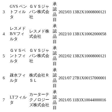
承
GVS ベン
ＧＶＳジャ
認
トフィル
パン株式会
3
2023/03
13B2X10008000121
品
タ
社
目
承
レスメド
レスメド株
認
B/Vフィ
4
2022/10
13B1X10062000058
式会社
品
ルタ
目
承
ＧＶＳベ
ＧＶＳジャ
認
ントフィ
パン株式会
5
2022/02
13B2X10008000121
品
ルタ
社
目
承
疎水フィ
株式会社Ｒ
認
6
2021/07
27B1X00157000001
ルタ
ＳＬ
品
目
承
カーターテ
LTフィル
認
クノロジー
7
2021/05
11B3X10044000016
タ
品
ズ株式会社
目