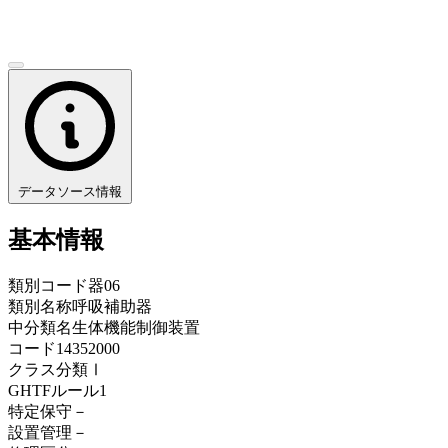
データソース情報
基本情報
類別コード
器06
類別名称
呼吸補助器
中分類名
生体機能制御装置
コード
14352000
クラス分類
Ⅰ
GHTFルール
1
特定保守
－
設置管理
－