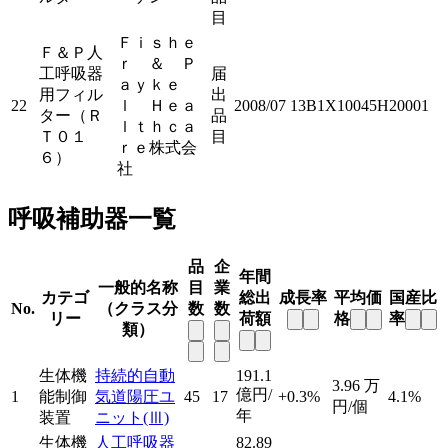
目
Ｆｉｓｈｅ
Ｆ＆Ｐ人
ｒ ＆ Ｐ
工呼吸器
届
ａｙｋｅ
用フィル
出
22
ｌ Ｈｅａ
2008/07
13B1X10045H20001
ター（Ｒ
品
ｌｔｈｃａ
Ｔ０１
目
ｒｅ株式会
６）
社
呼吸補助器一覧
品
企
年間
一般的名称
目
業
カテゴ
総出
成長率
平均価
国産比
No.
（クラス分
数
数
リー
荷額
格
率
類）
生体機
持続的自動
191.1
3.96
万
億円/
1
能制御
気道陽圧ユ
45
17
+0.3%
4.1%
円/個
年
装置
ニット
(Ⅲ)
生体機
人工呼吸器
82.89