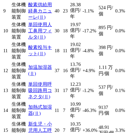
生体機
酸素供給用
28.38
524
円/
億円/
9
能制御
経鼻カニュ
40
23
-1.1%
0.3%
個
年
装置
ーレ
(Ⅱ)
生体機
単回使用人
19.97
895
円/
億円/
10
能制御
工鼻用フィ
30
18
-17.2%
0.0%
個
年
装置
ルタ
(Ⅱ)
生体機
19.02
酸素投与キ
398
円/
億円/
11
能制御
18
11
-4.8%
0.0%
ット
(Ⅱ)
個
年
装置
生体機
13.76
加温加湿器
1.11
万
億円/
12
能制御
37
16
+4.9%
0.0%
(Ⅱ)
円/個
年
装置
生体機
単回使用呼
12.23
537
円/
億円/
13
能制御
吸回路用コ
31
17
-1.2%
0.1%
個
年
装置
ネクタ
(Ⅱ)
生体機
10.99
加熱式加湿
9137
億円/
14
能制御
11
7
-46.3%
0.0%
円/個
器
(Ⅱ)
年
装置
生体機
新生児・小
10.35
48.91
億円/
15
能制御
児用人工呼
20
7
+36.0%
3.3%
万円/個