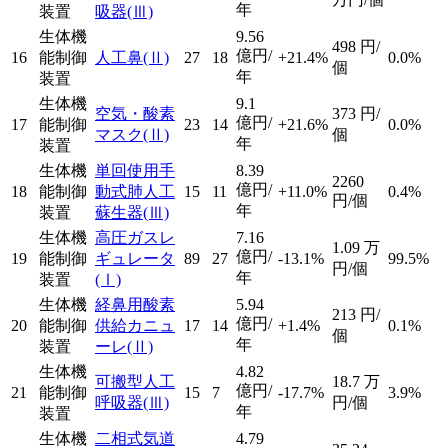
年
装置
吸器
(Ⅲ)
生体機
9.56
498
円/
億円/
16
能制御
人工鼻
(Ⅱ)
27
18
+21.4%
0.0%
個
年
装置
生体機
9.1
空気・酸素
373
円/
億円/
17
能制御
23
14
+21.6%
0.0%
マスク
(Ⅱ)
個
年
装置
生体機
単回使用手
8.39
2260
億円/
18
能制御
動式肺人工
15
11
+11.0%
0.4%
円/個
年
装置
蘇生器
(Ⅲ)
生体機
高圧ガスレ
7.16
1.09
万
億円/
19
能制御
ギュレータ
89
27
-13.1%
99.5%
円/個
年
装置
(Ⅰ)
生体機
経鼻用酸素
5.94
213
円/
億円/
20
能制御
供給カニュ
17
14
+1.4%
0.1%
個
年
装置
ーレ
(Ⅱ)
生体機
4.82
可搬型人工
18.7
万
億円/
21
能制御
15
7
-17.7%
3.9%
呼吸器
(Ⅲ)
円/個
年
装置
生体機
二相式気道
4.79