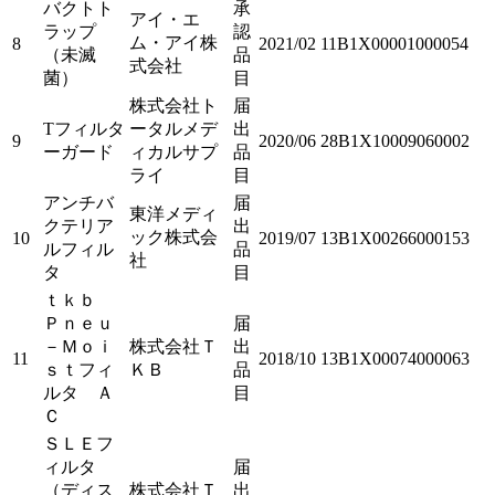
バクトト
承
アイ・エ
ラップ
認
ム・アイ株
8
2021/02
11B1X00001000054
（未滅
品
式会社
菌）
目
株式会社ト
届
Tフィルタ
ータルメデ
出
9
2020/06
28B1X10009060002
ーガード
ィカルサプ
品
ライ
目
アンチバ
届
東洋メディ
クテリア
出
ック株式会
10
2019/07
13B1X00266000153
ルフィル
品
社
タ
目
ｔｋｂ
Ｐｎｅｕ
届
－Ｍｏｉ
株式会社Ｔ
出
11
2018/10
13B1X00074000063
ｓｔフィ
ＫＢ
品
ルタ Ａ
目
Ｃ
ＳＬＥフ
ィルタ
届
（ディス
株式会社Ｔ
出