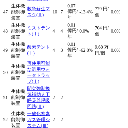
生体機
0.07
救急蘇生マ
779
円/
億円/
47
能制御
10
7
-13.4%
0.0%
スク
(Ⅱ)
個
年
装置
生体機
0.01
ミストテン
704
円/
億円/
48
能制御
4
4
0.0%
0.0%
ト
(Ⅰ)
個
年
装置
生体機
0.01
酸素テント
9.68
万
億円/
49
能制御
4
3
-62.8%
0.0%
(Ⅰ)
円/個
年
装置
再使用可能
生体機
な汎用ウォ
能制御
50
ータトラッ
装置
プ
(Ⅰ)
間欠強制換
生体機
気補助人工
能制御
51
2
2
呼吸器呼吸
装置
回路
(Ⅱ)
生体機
一酸化窒素
52
能制御
ガス管理シ
2
2
装置
ステム
(Ⅲ)