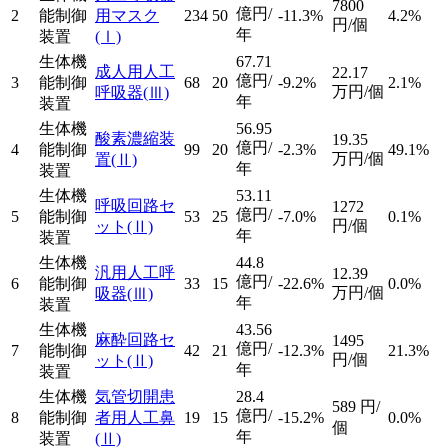
7800
億円/
2
能制御
用マスク
234
50
-11.3%
4.2%
円/個
年
装置
(Ⅰ)
生体機
67.71
成人用人工
22.17
億円/
3
能制御
68
20
-9.2%
2.1%
万円/個
呼吸器
(Ⅲ)
年
装置
生体機
56.95
酸素濃縮装
19.35
億円/
4
能制御
99
20
-2.3%
49.1%
万円/個
置
(Ⅱ)
年
装置
生体機
53.11
呼吸回路セ
1272
億円/
5
能制御
53
25
-7.0%
0.1%
円/個
ット
(Ⅱ)
年
装置
生体機
44.8
汎用人工呼
12.39
億円/
6
能制御
33
15
-22.6%
0.0%
万円/個
吸器
(Ⅲ)
年
装置
生体機
43.56
麻酔回路セ
1495
億円/
7
能制御
42
21
-12.3%
21.3%
円/個
ット
(Ⅱ)
年
装置
生体機
気管切開患
28.4
589
円/
億円/
8
能制御
者用人工鼻
19
15
-15.2%
0.0%
個
年
装置
(Ⅱ)