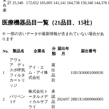
末
計
25,340
172,652
165,695
141,141
164,738
150,346
144,378
在
庫
医療機器品目一覧（21品目、15社）
※ 一部の古いデータや最新情報が含まれていない場合があ
ります
分
届出年
製品名
企業名
届出番号
No.
類
月
アヴェ
ア ディ
届
アイ・エ
スポ呼気
出
ム・アイ株
1
11B1X00001000030
フィルタ
品
式会社
カートリ
目
ッジ
株式会社ト
承
バリベン
ータルメデ
認
2
2024/07
28B1X10009060005
トF
ィカルサプ
品
ライ
目