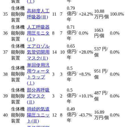
年
装置
(Ⅰ)
生体機
0.79
高頻度人工
10.88
億円/
35
能制御
11
7
+24.2%
100.0%
万円/個
呼吸器
(Ⅲ)
年
装置
生体機
人工呼吸器
0.71
1663
億円/
36
能制御
用圧モニタ
8
7
0.0%
0.0%
円/個
年
装置
(Ⅰ)
生体機
エアロゾル
0.65
537
円/
億円/
37
能制御
気管切開用
14
10
+28.0%
0.0%
個
年
装置
マスク
(Ⅱ)
単回使用汎
生体機
0.5
用ウォータ
951
円/
億円/
能制御
38
3
3
+8.5%
0.0%
トラップ
個
年
装置
(Ⅰ)
生体機
部分再呼吸
0.5
487
円/
億円/
39
能制御
式マスク
3
2
+10.1%
0.0%
個
年
装置
(Ⅱ)
生体機
持続的気道
0.49
16.89
億円/
40
能制御
陽圧ユニッ
12
8
-43.7%
0.0%
万円/個
年
装置
ト
(Ⅲ)