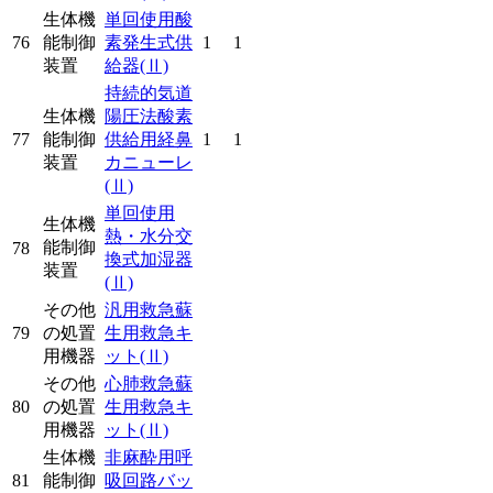
生体機
単回使用酸
76
能制御
素発生式供
1
1
装置
給器
(Ⅱ)
持続的気道
生体機
陽圧法酸素
77
能制御
供給用経鼻
1
1
装置
カニューレ
(Ⅱ)
単回使用
生体機
熱・水分交
能制御
78
換式加湿器
装置
(Ⅱ)
その他
汎用救急蘇
79
の処置
生用救急キ
用機器
ット
(Ⅱ)
その他
心肺救急蘇
80
の処置
生用救急キ
用機器
ット
(Ⅱ)
生体機
非麻酔用呼
81
能制御
吸回路バッ