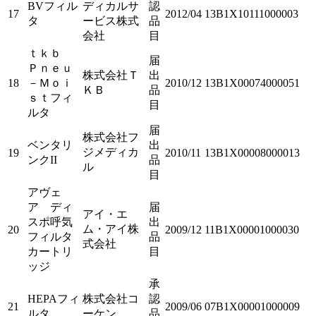
BVフィル
ディカルサ
認
17
2012/04
13B1X10111000003
タ
ービス株式
品
会社
目
ｔｋｂ
届
Ｐｎｅｕ
株式会社Ｔ
出
18
－Ｍｏｉ
2010/12
13B1X00074000051
ＫＢ
品
ｓｔフィ
目
ルタ
届
株式会社フ
ベンタリ
出
ジメディカ
19
2010/11
13B1X00008000013
ンクII
品
ル
目
アヴェ
ア ディ
届
アイ・エ
スポ呼気
出
ム・アイ株
20
2009/12
11B1X00001000030
フィルタ
品
式会社
カートリ
目
ッジ
承
HEPAフィ
株式会社コ
認
21
2009/06
07B1X00001000009
ルタ
ーケン
品