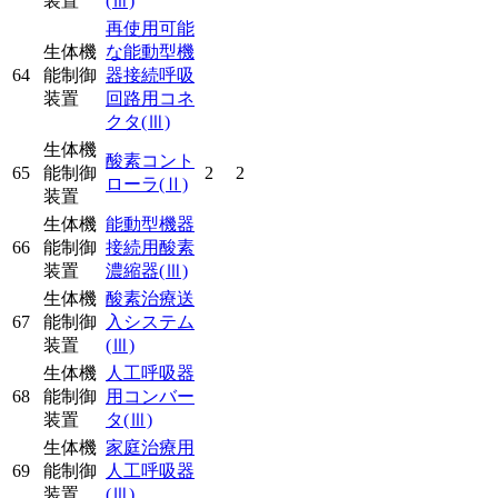
装置
(Ⅲ)
再使用可能
生体機
な能動型機
64
能制御
器接続呼吸
装置
回路用コネ
クタ
(Ⅲ)
生体機
酸素コント
65
能制御
2
2
ローラ
(Ⅱ)
装置
生体機
能動型機器
66
能制御
接続用酸素
装置
濃縮器
(Ⅲ)
生体機
酸素治療送
67
能制御
入システム
装置
(Ⅲ)
生体機
人工呼吸器
68
能制御
用コンバー
装置
タ
(Ⅲ)
生体機
家庭治療用
69
能制御
人工呼吸器
装置
(Ⅲ)