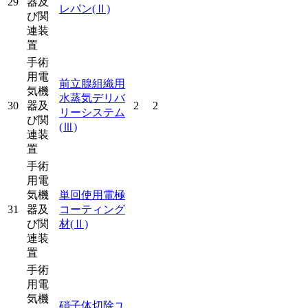
29
器及
レパン
(Ⅱ)
び関
連装
置
手術
用電
前立腺組織用
気機
水蒸気デリバ
30
器及
2
2
リーシステム
び関
(Ⅲ)
連装
置
手術
用電
気機
単回使用電極
31
器及
コーティング
び関
材
(Ⅱ)
連装
置
手術
用電
気機
硝子体切除ユ