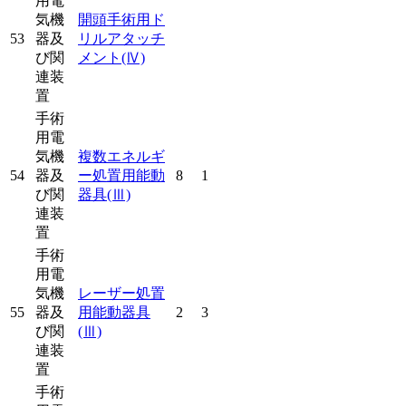
用電
気機
開頭手術用ド
53
器及
リルアタッチ
び関
メント
(Ⅳ)
連装
置
手術
用電
気機
複数エネルギ
54
器及
ー処置用能動
8
1
び関
器具
(Ⅲ)
連装
置
手術
用電
気機
レーザー処置
55
器及
用能動器具
2
3
び関
(Ⅲ)
連装
置
手術