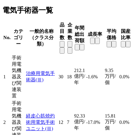
電気手術器一覧
品
企
年間
カテ
一般的名称
目
業
平均
国産
総出
成長率
No.
ゴリ
（クラス分
数
数
価格
比率
荷額
ー
類）
手術
用電
気機
212.1
9.35
治療用電気手
億円/
万円/
1
器及
30
18
-1.6%
0.0%
術器
(Ⅲ)
年
個
び関
連装
置
手術
用電
気機
経皮心筋焼灼
92.33
15.81
億円/
万円/
2
器及
術用電気手術
12
7
-17.0%
0.0%
年
個
び関
ユニット
(Ⅲ)
連装