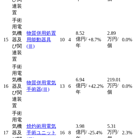
連装
置
手術
用電
気機
物質併用処置
8.52
2.89
億円/
万円/
15
器及
用能動器具
10
4
+8.7%
0.0%
年
個
び関
(Ⅲ)
連装
置
手術
用電
気機
6.94
219.01
物質併用電気
億円/
万円/
16
器及
13
6
+42.2%
0.0%
手術器
(Ⅲ)
年
個
び関
連装
置
手術
用電
気機
焼灼術用電気
3.98
5.31
億円/
万円/
17
器及
手術ユニット
16
8
-25.4%
2.3%