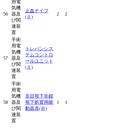
用電
気機
止血ナイフ
56
器及
2
2
(Ⅱ)
び関
連装
置
手術
用電
トレパンシス
気機
テムコントロ
57
器及
ールユニット
び関
(Ⅱ)
連装
置
手術
用電
気機
非目視下非鏡
58
器及
視下処置用能
1
1
び関
動器具
(Ⅲ)
連装
置