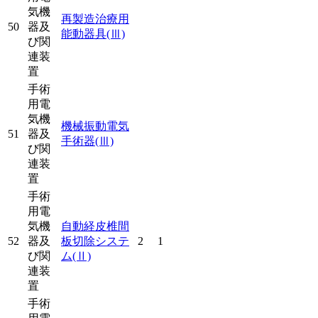
気機
再製造治療用
50
器及
能動器具
(Ⅲ)
び関
連装
置
手術
用電
気機
機械振動電気
51
器及
手術器
(Ⅲ)
び関
連装
置
手術
用電
気機
自動経皮椎間
52
器及
板切除システ
2
1
び関
ム
(Ⅱ)
連装
置
手術