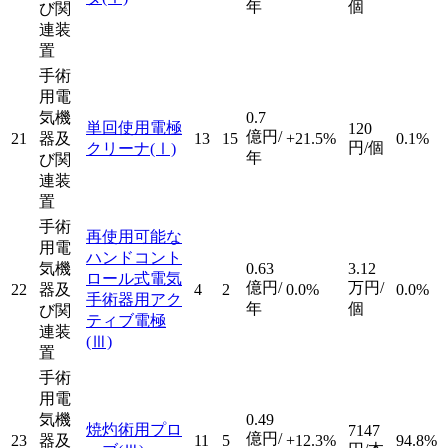
年
個
び関
連装
置
手術
用電
気機
0.7
単回使用電極
120
億円/
21
器及
13
15
+21.5%
0.1%
円/個
クリーナ
(Ⅰ)
年
び関
連装
置
手術
再使用可能な
用電
ハンドコント
気機
0.63
3.12
ロール式電気
億円/
万円/
22
器及
4
2
0.0%
0.0%
手術器用アク
年
個
び関
ティブ電極
連装
(Ⅲ)
置
手術
用電
気機
0.49
焼灼術用プロ
7147
億円/
23
器及
11
5
+12.3%
94.8%