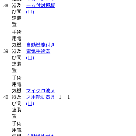
38
器及
ーム付対極板
び関
(Ⅲ)
連装
置
手術
用電
気機
自動機能付き
39
器及
電気手術器
び関
(Ⅲ)
連装
置
手術
用電
気機
マイクロ波メ
40
器及
ス用能動器具
1
1
び関
(Ⅲ)
連装
置
手術
用電