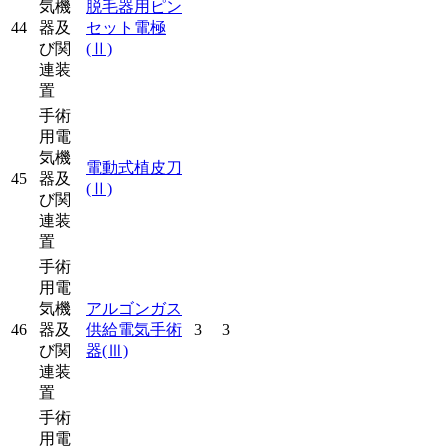
気機
脱毛器用ピン
44
器及
セット電極
び関
(Ⅱ)
連装
置
手術
用電
気機
電動式植皮刀
45
器及
(Ⅱ)
び関
連装
置
手術
用電
気機
アルゴンガス
46
器及
供給電気手術
3
3
び関
器
(Ⅲ)
連装
置
手術
用電