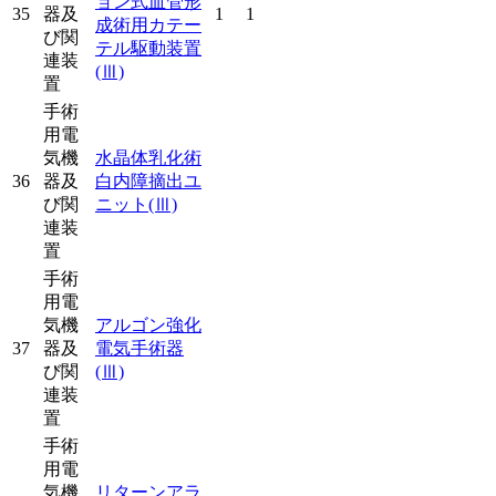
ョン式血管形
35
器及
1
1
成術用カテー
び関
テル駆動装置
連装
(Ⅲ)
置
手術
用電
気機
水晶体乳化術
36
器及
白内障摘出ユ
び関
ニット
(Ⅲ)
連装
置
手術
用電
気機
アルゴン強化
37
器及
電気手術器
び関
(Ⅲ)
連装
置
手術
用電
気機
リターンアラ