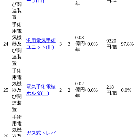
円/本
ーブ
(Ⅲ)
年
び関
連装
置
手術
用電
気機
0.08
汎用電気手術
9320
億円/
24
器及
3
3
0.0%
97.8%
円/個
ユニット
(Ⅲ)
年
び関
連装
置
手術
用電
気機
0.02
電気手術電極
218
億円/
25
器及
2
2
0.0%
0.0%
円/個
ホルダ
(Ⅰ)
年
び関
連装
置
手術
用電
気機
ガス式トレパ
26
器及