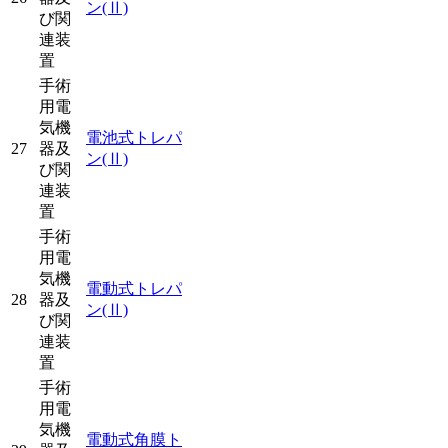
ン
(Ⅱ)
び関
連装
置
手術
用電
気機
電池式トレパ
27
器及
ン
(Ⅱ)
び関
連装
置
手術
用電
気機
電動式トレパ
28
器及
ン
(Ⅱ)
び関
連装
置
手術
用電
気機
電動式角膜ト