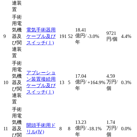
連装
置
手術
用電
気機
電気手術器用
18.41
9721
億円/
9
器及
ケーブル及び
191
52
-3.0%
4.4%
円/個
年
び関
スイッチ
(Ⅰ)
連装
置
手術
用電
アブレーショ
気機
17.04
4.59
ン装置接続用
億円/
万円/
10
器及
13
5
+164.9%
0.3%
ケーブル及び
年
個
び関
スイッチ
(Ⅰ)
連装
置
手術
用電
気機
13.23
1.74
開頭手術用ド
億円/
万円/
11
器及
8
8
-18.1%
0.0%
リル
(Ⅳ)
年
個
び関