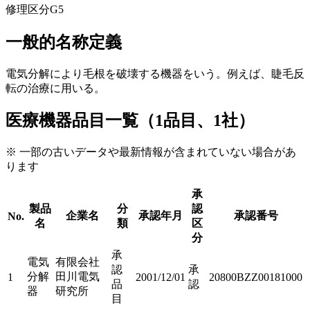
修理区分
G5
一般的名称定義
電気分解により毛根を破壊する機器をいう。例えば、睫毛反
転の治療に用いる。
医療機器品目一覧（1品目、1社）
※ 一部の古いデータや最新情報が含まれていない場合があ
ります
承
製品
分
認
企業名
承認年月
承認番号
No.
名
類
区
分
承
電気
有限会社
認
承
分解
田川電気
1
2001/12/01
20800BZZ00181000
品
認
器
研究所
目