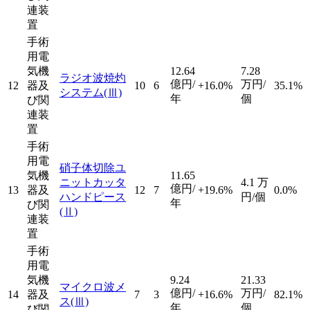
連装
置
手術
用電
気機
12.64
7.28
ラジオ波焼灼
億円/
万円/
12
器及
10
6
+16.0%
35.1%
システム
(Ⅲ)
年
個
び関
連装
置
手術
用電
硝子体切除ユ
気機
11.65
ニットカッタ
4.1
万
億円/
13
器及
12
7
+19.6%
0.0%
ハンドピース
円/個
年
び関
(Ⅱ)
連装
置
手術
用電
気機
9.24
21.33
マイクロ波メ
億円/
万円/
14
器及
7
3
+16.6%
82.1%
ス
(Ⅲ)
年
個
び関