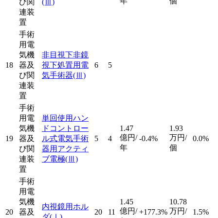
年
個
び関
(Ⅲ)
連装
置
手術
用電
気機
非目視下非鏡
18
器及
視下処置用電
6
5
び関
気手術器
(Ⅲ)
連装
置
手術
用電
単回使用ハン
気機
ドコントロー
1.47
1.93
億円/
万円/
19
器及
ル式電気手術
5
4
-0.4%
0.0%
年
個
び関
器用アクティ
連装
ブ電極
(Ⅲ)
置
手術
用電
気機
1.45
10.78
内視鏡用ホル
億円/
万円/
20
器及
20
11
+177.3%
1.5%
ダ
(Ⅰ)