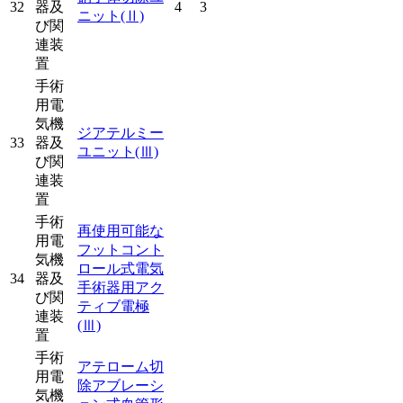
32
器及
4
3
ニット
(Ⅱ)
び関
連装
置
手術
用電
気機
ジアテルミー
33
器及
ユニット
(Ⅲ)
び関
連装
置
手術
再使用可能な
用電
フットコント
気機
ロール式電気
34
器及
手術器用アク
び関
ティブ電極
連装
(Ⅲ)
置
手術
アテローム切
用電
除アブレーシ
気機