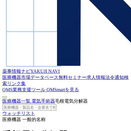
薬事情報ナビ
YAKUJI NAVI
医療機器市場データベース
無料セミナー
求人情報
法令通知検
索
リンク集
QMS業務支援ツール
QMSmartを見る
医療機器一覧
電気手術器
毛根電気分解器
ウォッチリスト
医療機器 一般的名称