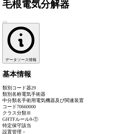
毛根電気分解器
データソース情報
基本情報
類別コード
器29
類別名称
電気手術器
中分類名
手術用電気機器及び関連装置
コード
70660000
クラス分類
Ⅲ
GHTFルール
9-①
特定保守
該当
設置管理
－