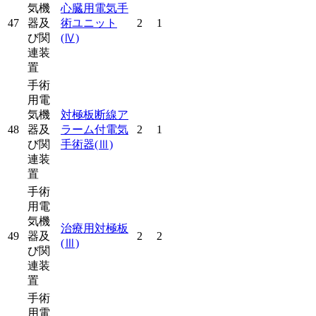
気機
心臓用電気手
47
器及
術ユニット
2
1
び関
(Ⅳ)
連装
置
手術
用電
気機
対極板断線ア
48
器及
ラーム付電気
2
1
び関
手術器
(Ⅲ)
連装
置
手術
用電
気機
治療用対極板
49
器及
2
2
(Ⅲ)
び関
連装
置
手術
用電