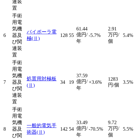
連装
置
手術
用電
気機
61.44
2.91
バイポーラ電
億円/
万円/
6
器及
128
55
-5.7%
5.4%
極
(Ⅱ)
年
個
び関
連装
置
手術
用電
気機
37.59
処置用対極板
1283
億円/
7
器及
34
19
+3.6%
3.5%
円/個
(Ⅱ)
年
び関
連装
置
手術
用電
気機
33.49
9.72
一般的電気手
億円/
万円/
8
器及
142
54
-70.5%
5.5%
術器
(Ⅱ)
年
個
び関