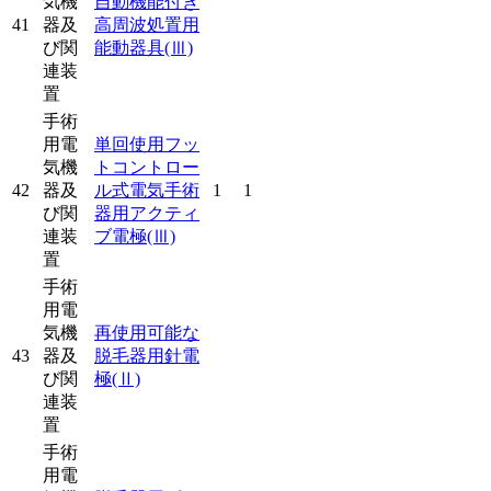
気機
自動機能付き
41
器及
高周波処置用
び関
能動器具
(Ⅲ)
連装
置
手術
用電
単回使用フッ
気機
トコントロー
42
器及
ル式電気手術
1
1
び関
器用アクティ
連装
ブ電極
(Ⅲ)
置
手術
用電
気機
再使用可能な
43
器及
脱毛器用針電
び関
極
(Ⅱ)
連装
置
手術
用電