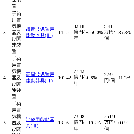
置
手術
用電
気機
82.18
5.41
超音波処置用
億円/
万円/
3
器及
14
5
+550.0%
85.3%
能動器具
(Ⅲ)
年
個
び関
連装
置
手術
用電
気機
77.42
高周波処置用
2232
億円/
4
器及
101
42
-0.8%
11.5%
円/個
能動器具
(Ⅱ)
年
び関
連装
置
手術
用電
気機
73.08
25.09
治療用能動器
億円/
万円/
5
器及
13
6
+19.2%
0.0%
具
(Ⅲ)
年
個
び関