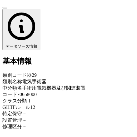
データソース情報
基本情報
類別コード
器29
類別名称
電気手術器
中分類名
手術用電気機器及び関連装置
コード
70658000
クラス分類
Ⅰ
GHTFルール
12
特定保守
－
設置管理
－
修理区分
－