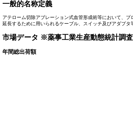
一般的名称定義
アテローム切除アブレーション式血管形成術等において、プ
延長するために用いられるケーブル、スイッチ及びアダプタ
市場データ
※薬事工業生産動態統計調
年間総出荷額