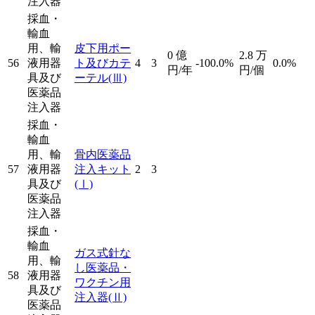
注入器
採血・
輸血
用、輸
皮下用ポー
0
億
2.8
万
56
液用器
ト及びカテ
4
3
-100.0%
0.0%
円/年
円/個
具及び
ーテル
(Ⅲ)
医薬品
注入器
採血・
輸血
用、輸
骨内医薬品
57
液用器
注入キット
2
3
具及び
(Ⅰ)
医薬品
注入器
採血・
輸血
ガス式針な
用、輸
し医薬品・
58
液用器
ワクチン用
具及び
注入器
(Ⅱ)
医薬品