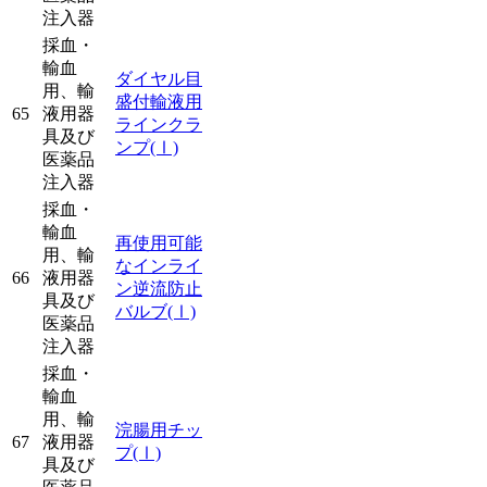
注入器
採血・
輸血
ダイヤル目
用、輸
盛付輸液用
65
液用器
ラインクラ
具及び
ンプ
(Ⅰ)
医薬品
注入器
採血・
輸血
再使用可能
用、輸
なインライ
66
液用器
ン逆流防止
具及び
バルブ
(Ⅰ)
医薬品
注入器
採血・
輸血
用、輸
浣腸用チッ
67
液用器
プ
(Ⅰ)
具及び