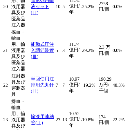
用、輸
造影剤用輸
12.74
2758
億円/
20
液用器
液セット
10
5
-25.2%
0.0%
円/個
年
具及び
(Ⅱ)
医薬品
注入器
採血・
輸血
用、輸
能動式圧注
11.74
2.3
万
億円/
21
液用器
入調節装置
5
3
-29.2%
0.0%
円/個
年
具及び
(Ⅲ)
医薬品
注入器
注射器
単回使用注
10.97
190.29
具及び
億円/
万円/
排用先丸針
22
7
7
+19.2%
48.3%
穿刺器
年
千個
(Ⅱ)
具
採血・
輸血
用、輸
10.52
輸液用連結
174
億円/
23
液用器
23
13
-19.8%
22.2%
円/個
管
(Ⅰ)
年
具及び