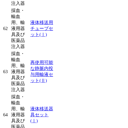
注入器
採血・
輸血
用、輸
液体移送用
62
液用器
チューブセ
具及び
ット
(Ⅰ)
医薬品
注入器
採血・
輸血
再使用可能
用、輸
な静脈内投
63
液用器
与用輸液セ
具及び
ット
(Ⅱ)
医薬品
注入器
採血・
輸血
用、輸
液体移送器
64
液用器
具セット
具及び
(Ⅰ)
医薬品