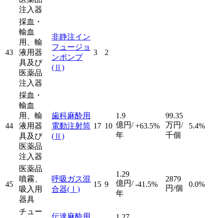
注入器
採血・
輸血
非静注イン
用、輸
フュージョ
43
液用器
3
2
ンポンプ
具及び
(Ⅱ)
医薬品
注入器
採血・
輸血
用、輸
歯科麻酔用
1.9
99.35
億円/
万円/
44
液用器
電動注射筒
17
10
+63.5%
5.4%
年
千個
具及び
(Ⅱ)
医薬品
注入器
医薬品
1.29
噴霧、
呼吸ガス混
2879
億円/
45
15
9
-41.5%
0.0%
円/個
吸入用
合器
(Ⅰ)
年
器具
チュー
伝達麻酔用
1.27