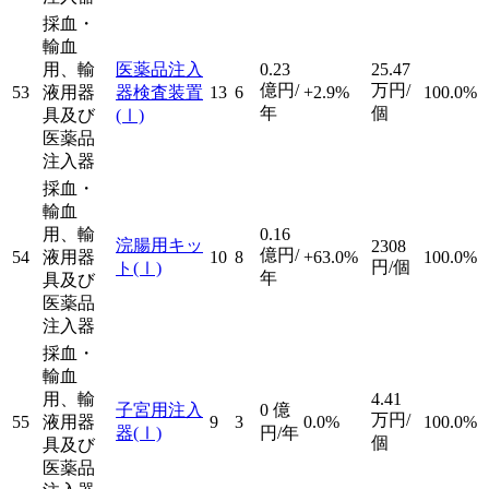
採血・
輸血
用、輸
医薬品注入
0.23
25.47
億円/
万円/
53
液用器
器検査装置
13
6
+2.9%
100.0%
年
個
具及び
(Ⅰ)
医薬品
注入器
採血・
輸血
用、輸
0.16
浣腸用キッ
2308
億円/
54
液用器
10
8
+63.0%
100.0%
円/個
ト
(Ⅰ)
年
具及び
医薬品
注入器
採血・
輸血
用、輸
4.41
子宮用注入
0
億
万円/
55
液用器
9
3
0.0%
100.0%
器
(Ⅰ)
円/年
個
具及び
医薬品