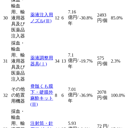
輸血
用、輸
7.16
薬液注入用
2493
億円/
30
液用器
12
6
-30.8%
85.0%
円/個
ノズル
(Ⅲ)
年
具及び
医薬品
注入器
採血・
輸血
用、輸
7.1
薬液調整用
575
億円/
31
液用器
34
13
-19.7%
2.3%
円/個
器具
(Ⅰ)
年
具及び
医薬品
注入器
脊髄くも膜
その他
7.01
下・硬膜外
2078
億円/
の処置
32
8
6
-36.9%
100.0%
円/個
麻酔キット
年
用機器
(Ⅲ)
採血・
輸血
用、輸
注射筒・針
5.93
72
円/