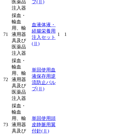
医薬品
ブ
(Ⅱ)
注入器
採血・
輸血
血液体液・
用、輸
経腸栄養用
71
液用器
1
1
注入セット
具及び
(Ⅱ)
医薬品
注入器
採血・
輸血
単回使用血
用、輸
液保存用逆
72
液用器
流防止バル
具及び
ブ
(Ⅱ)
医薬品
注入器
採血・
輸血
用、輸
単回使用頭
73
液用器
皮静脈用翼
具及び
付針
(Ⅱ)