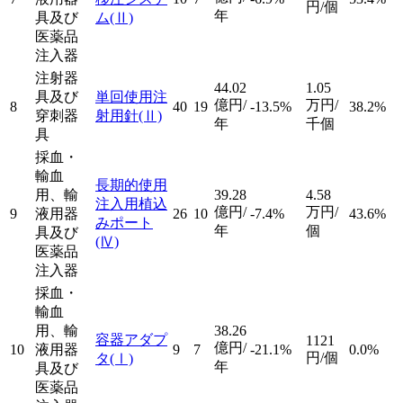
円/個
年
具及び
ム
(Ⅱ)
医薬品
注入器
注射器
44.02
1.05
具及び
単回使用注
億円/
万円/
8
40
19
-13.5%
38.2%
穿刺器
射用針
(Ⅱ)
年
千個
具
採血・
輸血
長期的使用
用、輸
39.28
4.58
注入用植込
億円/
万円/
9
液用器
26
10
-7.4%
43.6%
みポート
年
個
具及び
(Ⅳ)
医薬品
注入器
採血・
輸血
用、輸
38.26
容器アダプ
1121
億円/
10
液用器
9
7
-21.1%
0.0%
円/個
タ
(Ⅰ)
年
具及び
医薬品