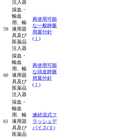
注入器
採血・
輸血
再使用可能
用、輸
な一般静脈
59
液用器
用翼付針
具及び
(Ⅰ)
医薬品
注入器
採血・
輸血
再使用可能
用、輸
な頭皮静脈
60
液用器
用翼付針
具及び
(Ⅰ)
医薬品
注入器
採血・
輸血
用、輸
連続流式フ
61
液用器
ラッシュデ
具及び
バイス
(Ⅱ)
医薬品