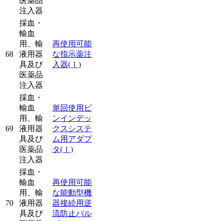
医薬品
注入器
採血・
輸血
用、輸
再使用可能
68
液用器
な指示薬注
具及び
入器
(Ⅰ)
医薬品
注入器
採血・
輸血
単回使用ピ
用、輸
ンインデッ
69
液用器
クスシステ
具及び
ム用アダプ
医薬品
タ
(Ⅰ)
注入器
採血・
輸血
再使用可能
用、輸
な能動型機
70
液用器
器接続用逆
具及び
流防止バル