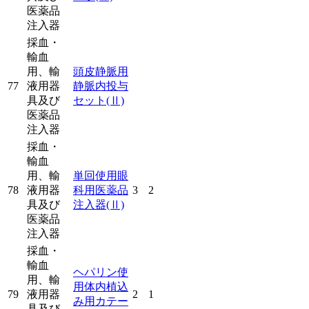
医薬品
注入器
採血・
輸血
用、輸
頭皮静脈用
77
液用器
静脈内投与
具及び
セット
(Ⅱ)
医薬品
注入器
採血・
輸血
用、輸
単回使用眼
78
液用器
科用医薬品
3
2
具及び
注入器
(Ⅱ)
医薬品
注入器
採血・
輸血
ヘパリン使
用、輸
用体内植込
79
液用器
2
1
み用カテー
具及び