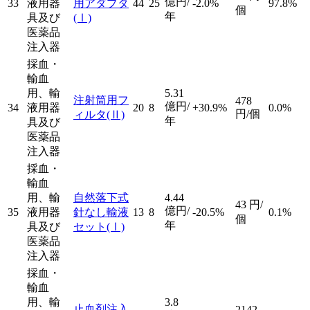
億円/
33
液用器
用アダプタ
44
25
-2.0%
97.8%
個
年
具及び
(Ⅰ)
医薬品
注入器
採血・
輸血
用、輸
5.31
注射筒用フ
478
億円/
34
液用器
20
8
+30.9%
0.0%
円/個
ィルタ
(Ⅱ)
年
具及び
医薬品
注入器
採血・
輸血
用、輸
自然落下式
4.44
43
円/
億円/
35
液用器
針なし輸液
13
8
-20.5%
0.1%
個
年
具及び
セット
(Ⅰ)
医薬品
注入器
採血・
輸血
用、輸
3.8
止血剤注入
2142