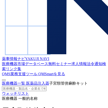
薬事情報ナビ
YAKUJI NAVI
医療機器市場データベース
無料セミナー
求人情報
法令通知検
索
リンク集
QMS業務支援ツール
QMSmartを見る
医療機器一覧
医薬品注入器
子宮頸管傍麻酔キット
ウォッチリスト
医療機器 一般的名称