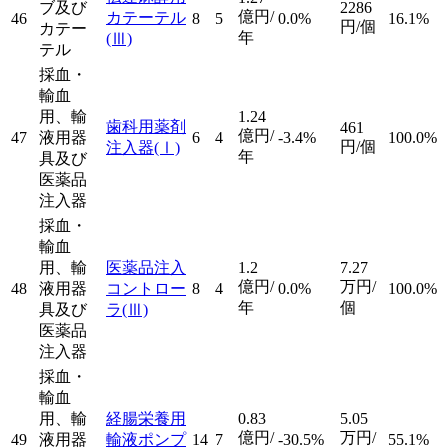
ブ及び
2286
億円/
カテーテル
46
8
5
0.0%
16.1%
円/個
カテー
年
(Ⅲ)
テル
採血・
輸血
用、輸
1.24
歯科用薬剤
461
億円/
47
液用器
6
4
-3.4%
100.0%
円/個
注入器
(Ⅰ)
年
具及び
医薬品
注入器
採血・
輸血
用、輸
医薬品注入
1.2
7.27
億円/
万円/
48
液用器
コントロー
8
4
0.0%
100.0%
年
個
具及び
ラ
(Ⅲ)
医薬品
注入器
採血・
輸血
用、輸
経腸栄養用
0.83
5.05
億円/
万円/
49
液用器
輸液ポンプ
14
7
-30.5%
55.1%