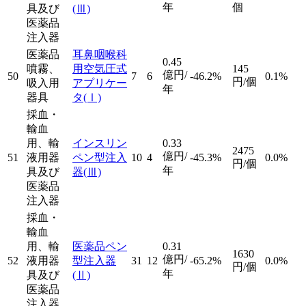
年
個
具及び
(Ⅲ)
医薬品
注入器
医薬品
耳鼻咽喉科
0.45
噴霧、
用空気圧式
145
億円/
50
7
6
-46.2%
0.1%
円/個
吸入用
アプリケー
年
器具
タ
(Ⅰ)
採血・
輸血
用、輸
インスリン
0.33
2475
億円/
51
液用器
ペン型注入
10
4
-45.3%
0.0%
円/個
年
具及び
器
(Ⅲ)
医薬品
注入器
採血・
輸血
用、輸
医薬品ペン
0.31
1630
億円/
52
液用器
型注入器
31
12
-65.2%
0.0%
円/個
年
具及び
(Ⅱ)
医薬品
注入器