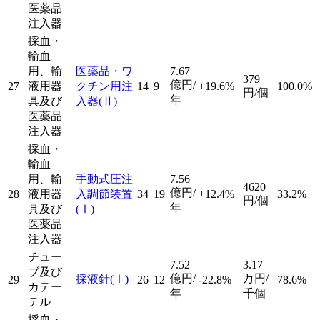
医薬品
注入器
採血・
輸血
用、輸
医薬品・ワ
7.67
379
億円/
27
液用器
クチン用注
14
9
+19.6%
100.0%
円/個
年
具及び
入器
(Ⅱ)
医薬品
注入器
採血・
輸血
用、輸
手動式圧注
7.56
4620
億円/
28
液用器
入調節装置
34
19
+12.4%
33.2%
円/個
年
具及び
(Ⅰ)
医薬品
注入器
チュー
7.52
3.17
ブ及び
億円/
万円/
採液針
(Ⅰ)
29
26
12
-22.8%
78.6%
カテー
年
千個
テル
採血・