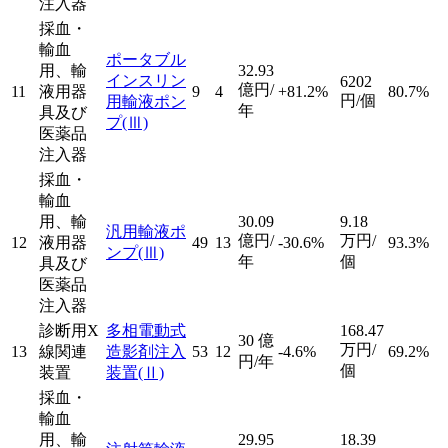
注入器
採血・
輸血
ポータブル
用、輸
32.93
インスリン
6202
億円/
11
液用器
9
4
+81.2%
80.7%
円/個
用輸液ポン
年
具及び
プ
(Ⅲ)
医薬品
注入器
採血・
輸血
用、輸
30.09
9.18
汎用輸液ポ
億円/
万円/
12
液用器
49
13
-30.6%
93.3%
ンプ
(Ⅲ)
年
個
具及び
医薬品
注入器
診断用X
多相電動式
168.47
30
億
万円/
13
線関連
造影剤注入
53
12
-4.6%
69.2%
円/年
個
装置
装置
(Ⅱ)
採血・
輸血
用、輸
29.95
18.39