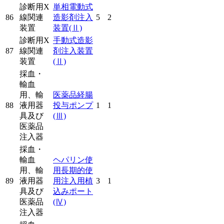
診断用X
単相電動式
86
線関連
造影剤注入
5
2
装置
装置
(Ⅱ)
診断用X
手動式造影
87
線関連
剤注入装置
装置
(Ⅱ)
採血・
輸血
用、輸
医薬品経腸
88
液用器
投与ポンプ
1
1
具及び
(Ⅲ)
医薬品
注入器
採血・
輸血
ヘパリン使
用、輸
用長期的使
89
液用器
用注入用植
3
1
具及び
込みポート
医薬品
(Ⅳ)
注入器