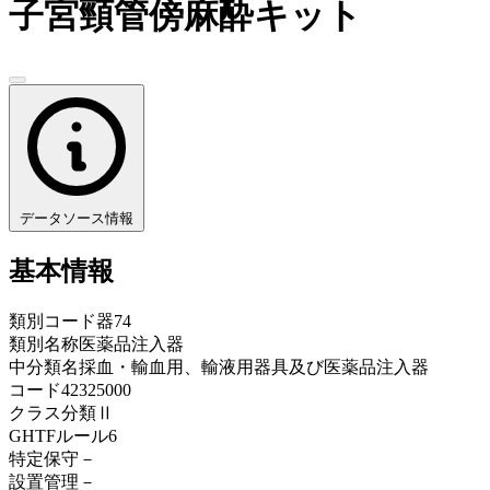
子宮頸管傍麻酔キット
データソース情報
基本情報
類別コード
器74
類別名称
医薬品注入器
中分類名
採血・輸血用、輸液用器具及び医薬品注入器
コード
42325000
クラス分類
Ⅱ
GHTFルール
6
特定保守
－
設置管理
－