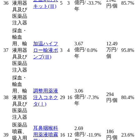
億円/
36
液用器
5
3
-33.7%
85.7%
円/個
キット
(Ⅲ)
年
具及び
医薬品
注入器
採血・
輸血
用、輸
加温ハイフ
3.67
12.49
億円/
万円/
37
液用器
ロー輸液ポ
3
4
0.0%
95.8%
年
個
具及び
ンプ
(Ⅲ)
医薬品
注入器
採血・
輸血
用、輸
調整用薬液
3.06
294
億円/
38
液用器
注入コネク
29
16
-7.3%
80.4%
円/個
年
具及び
タ
(Ⅰ)
医薬品
注入器
医薬品
耳鼻咽喉科
2.69
噴霧、
186
億円/
用薬液噴霧
39
16
12
-11.9%
23.6%
円/個
吸入用