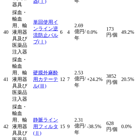
年
器
(Ⅰ)
器具
採血・
輸血
単回使用イ
用、輸
2.69
ンライン逆
173
億円/
40
液用器
6
4
0.0%
49.2%
円/個
流防止バル
年
具及び
ブ
(Ⅰ)
医薬品
注入器
採血・
輸血
用、輸
硬膜外麻酔
2.53
3852
億円/
41
液用器
用カテーテ
12
7
+24.2%
20.5%
円/個
年
具及び
ル
(Ⅲ)
医薬品
注入器
採血・
輸血
用、輸
静脈ライン
2.31
628
億円/
42
液用器
用フィルタ
15
9
-38.5%
0.0%
円/個
年
具及び
(Ⅱ)
医薬品