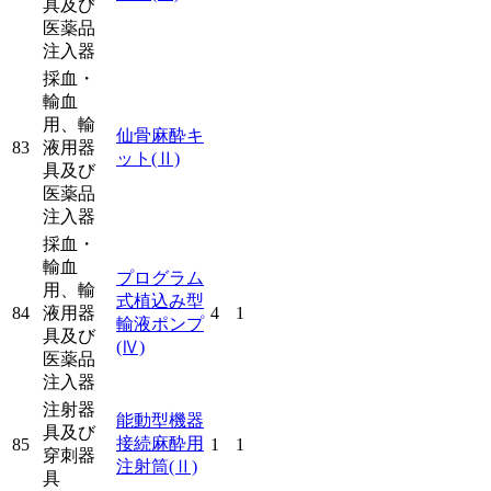
具及び
医薬品
注入器
採血・
輸血
用、輸
仙骨麻酔キ
83
液用器
ット
(Ⅱ)
具及び
医薬品
注入器
採血・
輸血
プログラム
用、輸
式植込み型
84
液用器
4
1
輸液ポンプ
具及び
(Ⅳ)
医薬品
注入器
注射器
能動型機器
具及び
接続麻酔用
85
1
1
穿刺器
注射筒
(Ⅱ)
具