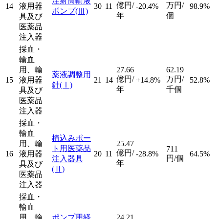
注射筒輸液
億円/
万円/
14
液用器
30
11
-20.4%
98.9%
ポンプ
(Ⅲ)
年
個
具及び
医薬品
注入器
採血・
輸血
用、輸
27.66
62.19
薬液調整用
億円/
万円/
15
液用器
21
14
+14.8%
52.8%
針
(Ⅰ)
年
千個
具及び
医薬品
注入器
採血・
輸血
植込みポー
用、輸
25.47
ト用医薬品
711
億円/
16
液用器
20
11
-28.8%
64.5%
円/個
注入器具
年
具及び
(Ⅱ)
医薬品
注入器
採血・
輸血
用、輸
ポンプ用経
24.21