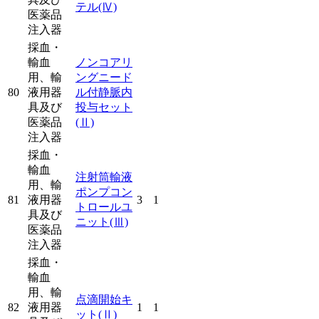
テル
(Ⅳ)
医薬品
注入器
採血・
輸血
ノンコアリ
用、輸
ングニード
80
液用器
ル付静脈内
具及び
投与セット
医薬品
(Ⅱ)
注入器
採血・
輸血
注射筒輸液
用、輸
ポンプコン
81
液用器
3
1
トロールユ
具及び
ニット
(Ⅲ)
医薬品
注入器
採血・
輸血
用、輸
点滴開始キ
82
液用器
1
1
ット
(Ⅱ)