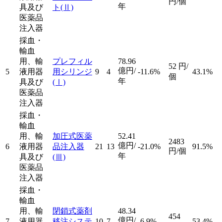
円/個
年
具及び
ト
(Ⅱ)
医薬品
注入器
採血・
輸血
用、輸
プレフィル
78.96
52
円/
億円/
5
液用器
用シリンジ
9
4
-11.6%
43.1%
個
年
具及び
(Ⅰ)
医薬品
注入器
採血・
輸血
用、輸
加圧式医薬
52.41
2483
億円/
6
液用器
品注入器
21
13
-21.0%
91.5%
円/個
年
具及び
(Ⅲ)
医薬品
注入器
採血・
輸血
用、輸
閉鎖式薬剤
48.34
454
億円/
7
液用器
移注システ
10
7
-6.9%
53.4%