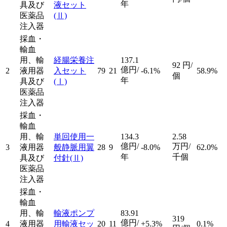
年
具及び
液セット
医薬品
(Ⅱ)
注入器
採血・
輸血
用、輸
経腸栄養注
137.1
92
円/
億円/
2
液用器
入セット
79
21
-6.1%
58.9%
個
年
具及び
(Ⅰ)
医薬品
注入器
採血・
輸血
用、輸
単回使用一
134.3
2.58
億円/
万円/
3
液用器
般静脈用翼
28
9
-8.0%
62.0%
年
千個
具及び
付針
(Ⅱ)
医薬品
注入器
採血・
輸血
用、輸
輸液ポンプ
83.91
319
億円/
4
液用器
用輸液セッ
20
11
+5.3%
0.1%