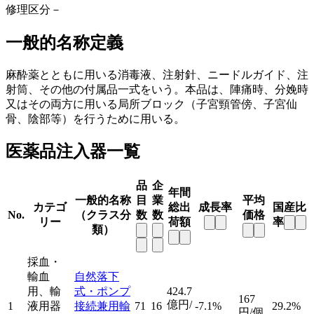
修理区分
－
一般的名称定義
麻酔薬とともに用いる消毒液、注射針、ニードルガイド、注
射筒、その他の付属品一式をいう。本品は、陣痛時、分娩時
又はその両方に用いる局所ブロック（子宮頸管傍、子宮仙
骨、陰部等）を行うために用いる。
医薬品注入器一覧
品
企
年間
一般的名称
目
業
平均
カテゴ
総出
成長率
国産比
No.
（クラス分
数
数
価格
リー
荷額
率
類）
採血・
輸血
自然落下
用、輸
式・ポンプ
424.7
167
億円/
1
液用器
接続兼用輸
71
16
-7.1%
29.2%
円/個