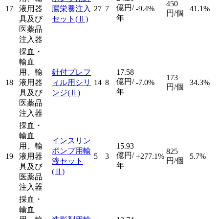
450
億円/
17
液用器
腸栄養注入
27
7
-9.4%
41.1%
円/個
年
具及び
セット
(Ⅱ)
医薬品
注入器
採血・
輸血
用、輸
針付プレフ
17.58
173
億円/
18
液用器
ィル用シリ
14
8
-7.0%
34.3%
円/個
年
具及び
ンジ
(Ⅱ)
医薬品
注入器
採血・
輸血
インスリン
用、輸
15.93
ポンプ用輸
825
億円/
19
液用器
5
3
+277.1%
5.7%
円/個
液セット
年
具及び
(Ⅱ)
医薬品
注入器
採血・
輸血