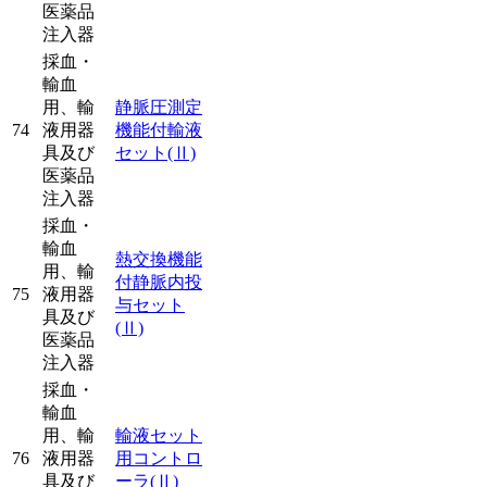
医薬品
注入器
採血・
輸血
用、輸
静脈圧測定
74
液用器
機能付輸液
具及び
セット
(Ⅱ)
医薬品
注入器
採血・
輸血
熱交換機能
用、輸
付静脈内投
75
液用器
与セット
具及び
(Ⅱ)
医薬品
注入器
採血・
輸血
用、輸
輸液セット
76
液用器
用コントロ
具及び
ーラ
(Ⅱ)