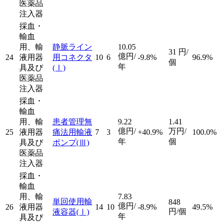
医薬品
注入器
採血・
輸血
用、輸
静脈ライン
10.05
31
円/
億円/
24
液用器
用コネクタ
10
6
-9.8%
96.9%
個
年
具及び
(Ⅰ)
医薬品
注入器
採血・
輸血
用、輸
患者管理無
9.22
1.41
億円/
万円/
25
液用器
痛法用輸液
7
3
+40.9%
100.0%
年
個
具及び
ポンプ
(Ⅲ)
医薬品
注入器
採血・
輸血
用、輸
7.83
単回使用輸
848
億円/
26
液用器
14
10
-8.9%
49.5%
円/個
液容器
(Ⅰ)
年
具及び