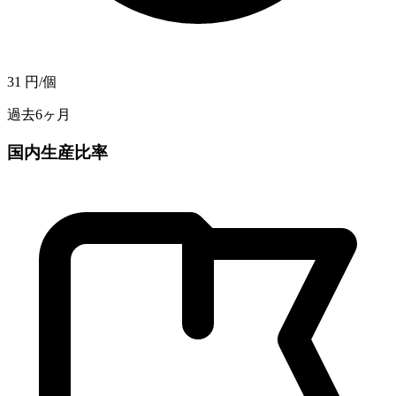
31
円/個
過去6ヶ月
国内生産比率