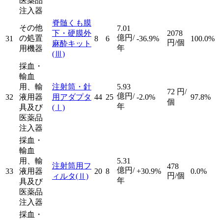
医薬品
注入器
脊髄くも膜
その他
7.01
下・硬膜外
2078
億円/
の処置
31
8
6
-36.9%
100.0%
円/個
麻酔キット
年
用機器
(Ⅲ)
採血・
輸血
用、輸
注射筒・針
5.93
72
円/
億円/
32
液用器
用アダプタ
44
25
-2.0%
97.8%
個
年
具及び
(Ⅰ)
医薬品
注入器
採血・
輸血
用、輸
5.31
注射筒用フ
478
億円/
33
液用器
20
8
+30.9%
0.0%
円/個
ィルタ
(Ⅱ)
年
具及び
医薬品
注入器
採血・