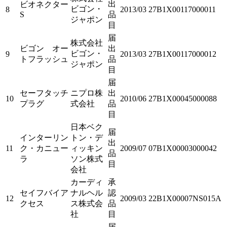
出
ビオネクター
ビゴン・
8
2013/03
27B1X00117000011
S
品
ジャポン
目
届
株式会社
ビゴン オー
出
ビゴン・
9
2013/03
27B1X00117000012
トフラッシュ
品
ジャポン
目
届
セーフタッチ
ニプロ株
出
10
2010/06
27B1X00045000088
プラグ
式会社
品
目
日本ベク
届
インターリン
トン・デ
出
11
ク・カニュー
ィッキン
2009/07
07B1X00003000042
品
ラ
ソン株式
目
会社
カーディ
承
セイフバイア
ナルヘル
認
12
2009/03
22B1X00007NS015A
クセス
ス株式会
品
社
目
届