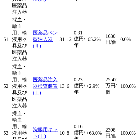
医薬品
注入器
採血・
輸血
用、輸
医薬品ペン
0.31
1630
億円/
51
液用器
型注入器
31
12
-65.2%
0.0%
円/個
年
具及び
(Ⅱ)
医薬品
注入器
採血・
輸血
用、輸
医薬品注入
0.23
25.47
億円/
万円/
52
液用器
器検査装置
13
6
+2.9%
100.0%
年
個
具及び
(Ⅰ)
医薬品
注入器
採血・
輸血
用、輸
0.16
浣腸用キッ
2308
億円/
53
液用器
10
8
+63.0%
100.0%
円/個
ト
(Ⅰ)
年