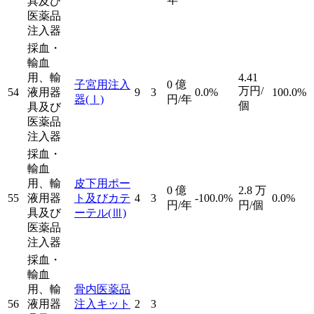
具及び
医薬品
注入器
採血・
輸血
用、輸
4.41
子宮用注入
0
億
万円/
54
液用器
9
3
0.0%
100.0%
器
(Ⅰ)
円/年
個
具及び
医薬品
注入器
採血・
輸血
用、輸
皮下用ポー
0
億
2.8
万
55
液用器
ト及びカテ
4
3
-100.0%
0.0%
円/年
円/個
具及び
ーテル
(Ⅲ)
医薬品
注入器
採血・
輸血
用、輸
骨内医薬品
56
液用器
注入キット
2
3