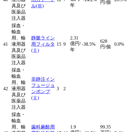
円/個
年
具及び
ル
(Ⅲ)
医薬品
注入器
採血・
輸血
用、輸
静脈ライン
2.31
628
億円/
41
液用器
用フィルタ
15
9
-38.5%
0.0%
円/個
年
具及び
(Ⅱ)
医薬品
注入器
採血・
輸血
非静注イン
用、輸
フュージョ
42
液用器
3
2
ンポンプ
具及び
(Ⅱ)
医薬品
注入器
採血・
輸血
用、輸
歯科麻酔用
1.9
99.35