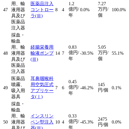
用、輸
医薬品注入
1.2
7.27
億円/
万円/
47
液用器
コントロー
8
4
0.0%
100.0%
年
個
具及び
ラ
(Ⅲ)
医薬品
注入器
採血・
輸血
用、輸
経腸栄養用
0.83
5.05
億円/
万円/
48
液用器
輸液ポンプ
14
7
-30.5%
55.1%
年
個
具及び
(Ⅲ)
医薬品
注入器
医薬品
耳鼻咽喉科
0.45
噴霧、
用空気圧式
145
億円/
49
7
6
-46.2%
0.1%
円/個
吸入用
アプリケー
年
器具
タ
(Ⅰ)
採血・
輸血
用、輸
インスリン
0.33
2475
億円/
50
液用器
ペン型注入
10
4
-45.3%
0.0%
円/個
年
具及び
器
(Ⅲ)