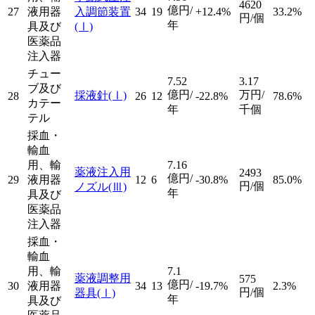
4620
億円/
27
液用器
入調節装置
34
19
+12.4%
33.2%
円/個
年
具及び
(Ⅰ)
医薬品
注入器
チュー
7.52
3.17
ブ及び
億円/
万円/
採液針
(Ⅰ)
28
26
12
-22.8%
78.6%
カテー
年
千個
テル
採血・
輸血
用、輸
7.16
薬液注入用
2493
億円/
29
液用器
12
6
-30.8%
85.0%
円/個
ノズル
(Ⅲ)
年
具及び
医薬品
注入器
採血・
輸血
用、輸
7.1
薬液調整用
575
億円/
30
液用器
34
13
-19.7%
2.3%
円/個
器具
(Ⅰ)
年
具及び