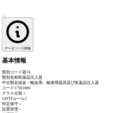
データソース情報
基本情報
類別コード
器74
類別名称
医薬品注入器
中分類名
採血・輸血用、輸液用器具及び医薬品注入器
コード
17501000
クラス分類
Ⅰ
GHTFルール
2
特定保守
－
設置管理
－