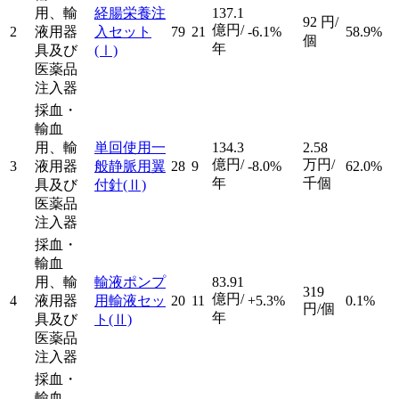
用、輸
経腸栄養注
137.1
92
円/
億円/
2
液用器
入セット
79
21
-6.1%
58.9%
個
年
具及び
(Ⅰ)
医薬品
注入器
採血・
輸血
用、輸
単回使用一
134.3
2.58
億円/
万円/
3
液用器
般静脈用翼
28
9
-8.0%
62.0%
年
千個
具及び
付針
(Ⅱ)
医薬品
注入器
採血・
輸血
用、輸
輸液ポンプ
83.91
319
億円/
4
液用器
用輸液セッ
20
11
+5.3%
0.1%
円/個
年
具及び
ト
(Ⅱ)
医薬品
注入器
採血・
輸血