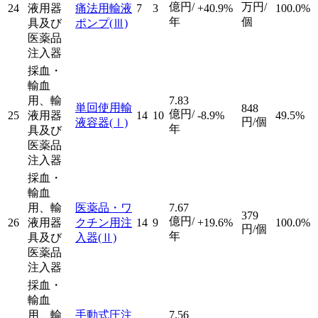
億円/
万円/
24
液用器
痛法用輸液
7
3
+40.9%
100.0%
年
個
具及び
ポンプ
(Ⅲ)
医薬品
注入器
採血・
輸血
用、輸
7.83
単回使用輸
848
億円/
25
液用器
14
10
-8.9%
49.5%
円/個
液容器
(Ⅰ)
年
具及び
医薬品
注入器
採血・
輸血
用、輸
医薬品・ワ
7.67
379
億円/
26
液用器
クチン用注
14
9
+19.6%
100.0%
円/個
年
具及び
入器
(Ⅱ)
医薬品
注入器
採血・
輸血
用、輸
手動式圧注
7.56