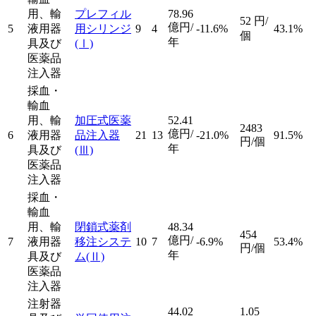
用、輸
プレフィル
78.96
52
円/
億円/
5
液用器
用シリンジ
9
4
-11.6%
43.1%
個
年
具及び
(Ⅰ)
医薬品
注入器
採血・
輸血
用、輸
加圧式医薬
52.41
2483
億円/
6
液用器
品注入器
21
13
-21.0%
91.5%
円/個
年
具及び
(Ⅲ)
医薬品
注入器
採血・
輸血
用、輸
閉鎖式薬剤
48.34
454
億円/
7
液用器
移注システ
10
7
-6.9%
53.4%
円/個
年
具及び
ム
(Ⅱ)
医薬品
注入器
注射器
44.02
1.05