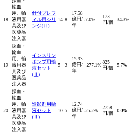
採血・
輸血
用、輸
針付プレフ
17.58
173
億円/
18
液用器
ィル用シリ
14
8
-7.0%
34.3%
円/個
年
具及び
ンジ
(Ⅱ)
医薬品
注入器
採血・
輸血
インスリン
用、輸
15.93
ポンプ用輸
825
億円/
19
液用器
5
3
+277.1%
5.7%
円/個
液セット
年
具及び
(Ⅱ)
医薬品
注入器
採血・
輸血
用、輸
造影剤用輸
12.74
2758
億円/
20
液用器
液セット
10
5
-25.2%
0.0%
円/個
年
具及び
(Ⅱ)
医薬品
注入器