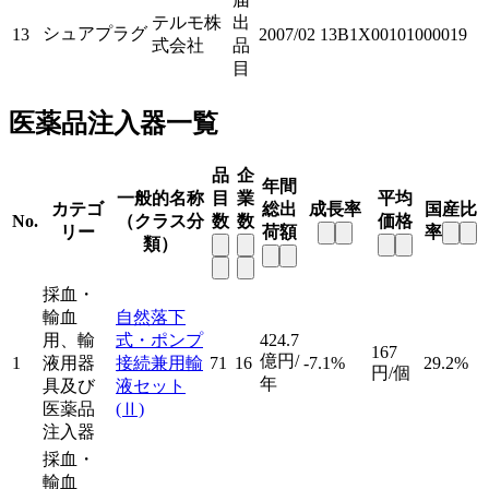
テルモ株
出
シュアプラグ
13
2007/02
13B1X00101000019
式会社
品
目
医薬品注入器一覧
品
企
年間
一般的名称
目
業
平均
カテゴ
総出
成長率
国産比
No.
（クラス分
数
数
価格
リー
荷額
率
類）
採血・
輸血
自然落下
用、輸
式・ポンプ
424.7
167
億円/
1
液用器
接続兼用輸
71
16
-7.1%
29.2%
円/個
年
具及び
液セット
医薬品
(Ⅱ)
注入器
採血・
輸血