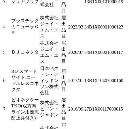
シュアプラグ
3
13B1X00101000019
式会社
品
目
株式会社
届
プラスチック
ジェイ・
出
カニューラＣ
4
2023/03
34B1X00001000123
エム・エ
品
Ｆ
ス
目
株式会社
届
ジェイ・
出
ＢＪコネクタ
5
2020/07
34B1X00001000117
エム・エ
品
ス
目
日本ベク
BD スマート
届
トン・デ
サイト ニー
出
6
ィッキン
2017/01
13B1X10407000160
ドルレスコネ
品
ソン株式
クタ
目
会社
ビオネクター
届
株式会社
TKO(双方向
出
ビゴン・
7
2016/09
27B1X00117000015
ライン用逆流
品
ジャポン
防止弁付き)
目
届
株式会社