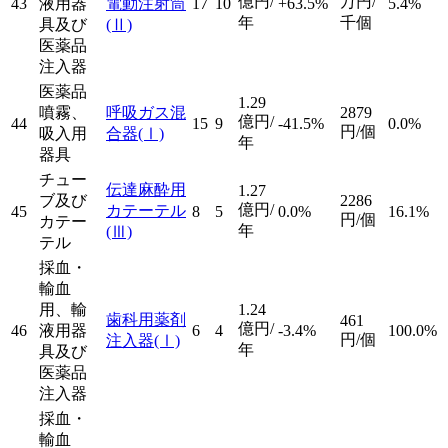
億円/
万円/
43
液用器
電動注射筒
17
10
+63.5%
5.4%
年
千個
具及び
(Ⅱ)
医薬品
注入器
医薬品
1.29
噴霧、
呼吸ガス混
2879
億円/
44
15
9
-41.5%
0.0%
円/個
吸入用
合器
(Ⅰ)
年
器具
チュー
伝達麻酔用
1.27
ブ及び
2286
億円/
カテーテル
45
8
5
0.0%
16.1%
円/個
カテー
年
(Ⅲ)
テル
採血・
輸血
用、輸
1.24
歯科用薬剤
461
億円/
46
液用器
6
4
-3.4%
100.0%
円/個
注入器
(Ⅰ)
年
具及び
医薬品
注入器
採血・
輸血