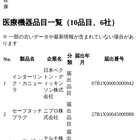
在
庫
医療機器品目一覧（10品目、6社）
※ 一部の古いデータや最新情報が含まれていない場合があ
ります
分
届出年
製品名
企業名
届出番号
No.
類
月
日本ベク
届
インターリン
トン・デ
出
1
ク・カニュー
ィッキン
07B1X00003000042
品
ラ
ソン株式
目
会社
届
セーフタッチ
ニプロ株
出
2
27B1X00045000088
プラグ
式会社
品
目
届
テルモ株
出