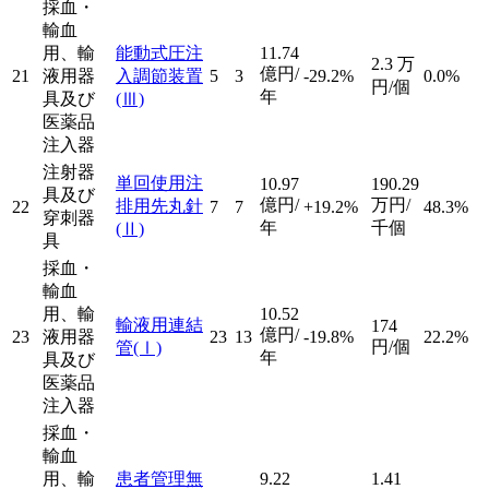
採血・
輸血
用、輸
能動式圧注
11.74
2.3
万
億円/
21
液用器
入調節装置
5
3
-29.2%
0.0%
円/個
年
具及び
(Ⅲ)
医薬品
注入器
注射器
単回使用注
10.97
190.29
具及び
億円/
万円/
排用先丸針
22
7
7
+19.2%
48.3%
穿刺器
年
千個
(Ⅱ)
具
採血・
輸血
用、輸
10.52
輸液用連結
174
億円/
23
液用器
23
13
-19.8%
22.2%
円/個
管
(Ⅰ)
年
具及び
医薬品
注入器
採血・
輸血
用、輸
患者管理無
9.22
1.41