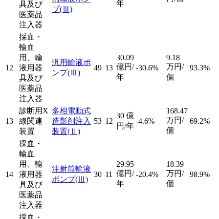
年
具及び
プ
(Ⅲ)
医薬品
注入器
採血・
輸血
用、輸
30.09
9.18
汎用輸液ポ
億円/
万円/
12
液用器
49
13
-30.6%
93.3%
ンプ
(Ⅲ)
年
個
具及び
医薬品
注入器
診断用X
多相電動式
168.47
30
億
万円/
13
線関連
造影剤注入
53
12
-4.6%
69.2%
円/年
個
装置
装置
(Ⅱ)
採血・
輸血
用、輸
29.95
18.39
注射筒輸液
億円/
万円/
14
液用器
30
11
-20.4%
98.9%
ポンプ
(Ⅲ)
年
個
具及び
医薬品
注入器
採血・