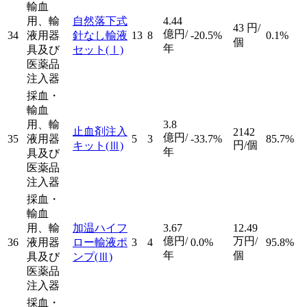
輸血
用、輸
自然落下式
4.44
43
円/
億円/
34
液用器
針なし輸液
13
8
-20.5%
0.1%
個
年
具及び
セット
(Ⅰ)
医薬品
注入器
採血・
輸血
用、輸
3.8
止血剤注入
2142
億円/
35
液用器
5
3
-33.7%
85.7%
円/個
キット
(Ⅲ)
年
具及び
医薬品
注入器
採血・
輸血
用、輸
加温ハイフ
3.67
12.49
億円/
万円/
36
液用器
ロー輸液ポ
3
4
0.0%
95.8%
年
個
具及び
ンプ
(Ⅲ)
医薬品
注入器
採血・