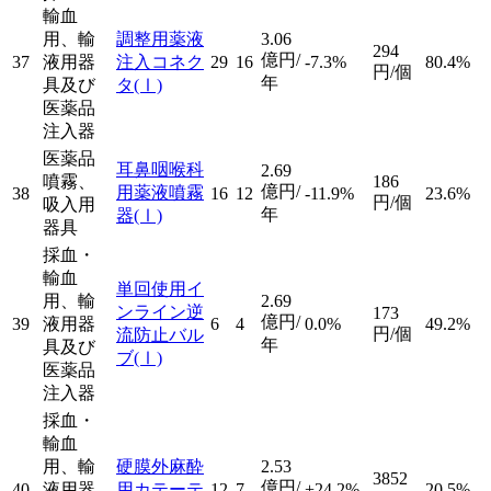
輸血
用、輸
調整用薬液
3.06
294
億円/
37
液用器
注入コネク
29
16
-7.3%
80.4%
円/個
年
具及び
タ
(Ⅰ)
医薬品
注入器
医薬品
耳鼻咽喉科
2.69
噴霧、
186
億円/
用薬液噴霧
38
16
12
-11.9%
23.6%
円/個
吸入用
年
器
(Ⅰ)
器具
採血・
輸血
単回使用イ
用、輸
2.69
ンライン逆
173
億円/
39
液用器
6
4
0.0%
49.2%
円/個
流防止バル
年
具及び
ブ
(Ⅰ)
医薬品
注入器
採血・
輸血
用、輸
硬膜外麻酔
2.53
3852
億円/
40
液用器
用カテーテ
12
7
+24.2%
20.5%