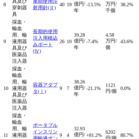
具及び
単回使用注
億円/
万円/
8
40
19
-13.5%
38.2%
穿刺器
射用針
(Ⅱ)
年
千個
具
採血・
輸血
長期的使用
用、輸
39.28
4.58
注入用植込
億円/
万円/
9
液用器
26
10
-7.4%
43.6%
みポート
年
個
具及び
(Ⅳ)
医薬品
注入器
採血・
輸血
用、輸
38.26
容器アダプ
1121
億円/
10
液用器
9
7
-21.1%
0.0%
円/個
タ
(Ⅰ)
年
具及び
医薬品
注入器
採血・
輸血
ポータブル
用、輸
32.93
インスリン
6202
億円/
11
液用器
9
4
+81.2%
80.7%
円/個
用輸液ポン