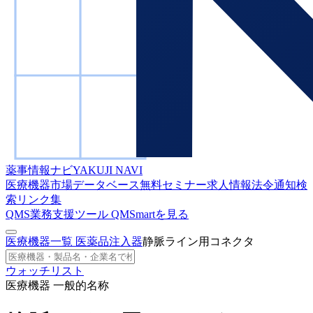
薬事情報ナビ
YAKUJI NAVI
医療機器市場データベース
無料セミナー
求人情報
法令通知検
索
リンク集
QMS業務支援ツール
QMSmartを見る
医療機器一覧
医薬品注入器
静脈ライン用コネクタ
ウォッチリスト
医療機器 一般的名称