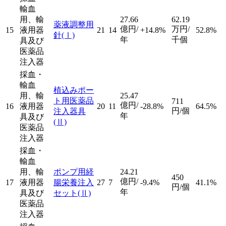
輸血
用、輸
27.66
62.19
薬液調整用
億円/
万円/
15
液用器
21
14
+14.8%
52.8%
針
(Ⅰ)
年
千個
具及び
医薬品
注入器
採血・
輸血
植込みポー
用、輸
25.47
ト用医薬品
711
億円/
16
液用器
20
11
-28.8%
64.5%
円/個
注入器具
年
具及び
(Ⅱ)
医薬品
注入器
採血・
輸血
用、輸
ポンプ用経
24.21
450
億円/
17
液用器
腸栄養注入
27
7
-9.4%
41.1%
円/個
年
具及び
セット
(Ⅱ)
医薬品
注入器