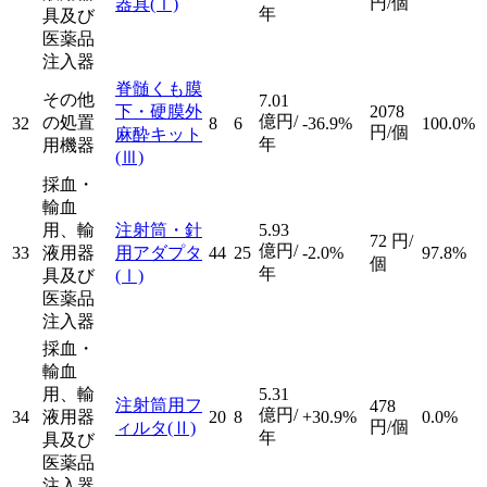
円/個
器具
(Ⅰ)
年
具及び
医薬品
注入器
脊髄くも膜
その他
7.01
下・硬膜外
2078
億円/
の処置
32
8
6
-36.9%
100.0%
円/個
麻酔キット
年
用機器
(Ⅲ)
採血・
輸血
用、輸
注射筒・針
5.93
72
円/
億円/
33
液用器
用アダプタ
44
25
-2.0%
97.8%
個
年
具及び
(Ⅰ)
医薬品
注入器
採血・
輸血
用、輸
5.31
注射筒用フ
478
億円/
34
液用器
20
8
+30.9%
0.0%
円/個
ィルタ
(Ⅱ)
年
具及び
医薬品
注入器