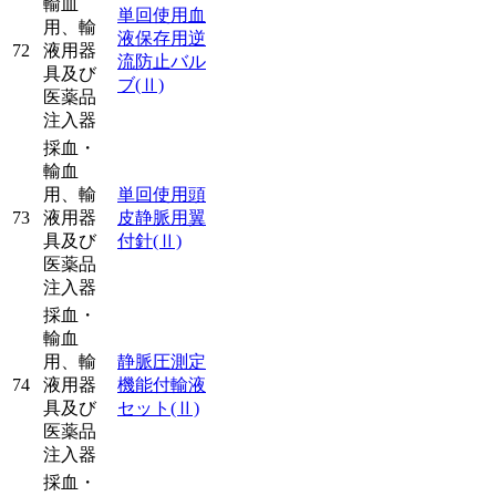
輸血
単回使用血
用、輸
液保存用逆
72
液用器
流防止バル
具及び
ブ
(Ⅱ)
医薬品
注入器
採血・
輸血
用、輸
単回使用頭
73
液用器
皮静脈用翼
具及び
付針
(Ⅱ)
医薬品
注入器
採血・
輸血
用、輸
静脈圧測定
74
液用器
機能付輸液
具及び
セット
(Ⅱ)
医薬品
注入器
採血・