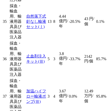
採血・
輸血
用、輸
自然落下式
4.44
43
円/
億円/
35
液用器
針なし輸液
13
8
-20.5%
0.1%
個
年
具及び
セット
(Ⅰ)
医薬品
注入器
採血・
輸血
用、輸
3.8
止血剤注入
2142
億円/
36
液用器
5
3
-33.7%
85.7%
円/個
キット
(Ⅲ)
年
具及び
医薬品
注入器
採血・
輸血
用、輸
加温ハイフ
3.67
12.49
億円/
万円/
37
液用器
ロー輸液ポ
3
4
0.0%
95.8%
年
個
具及び
ンプ
(Ⅲ)
医薬品