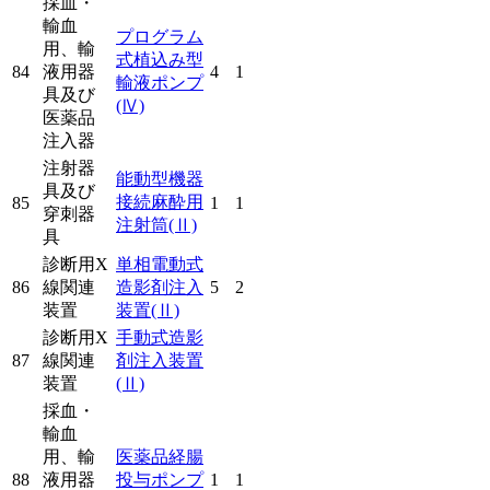
採血・
輸血
プログラム
用、輸
式植込み型
84
液用器
4
1
輸液ポンプ
具及び
(Ⅳ)
医薬品
注入器
注射器
能動型機器
具及び
接続麻酔用
85
1
1
穿刺器
注射筒
(Ⅱ)
具
診断用X
単相電動式
86
線関連
造影剤注入
5
2
装置
装置
(Ⅱ)
診断用X
手動式造影
87
線関連
剤注入装置
装置
(Ⅱ)
採血・
輸血
用、輸
医薬品経腸
88
液用器
投与ポンプ
1
1