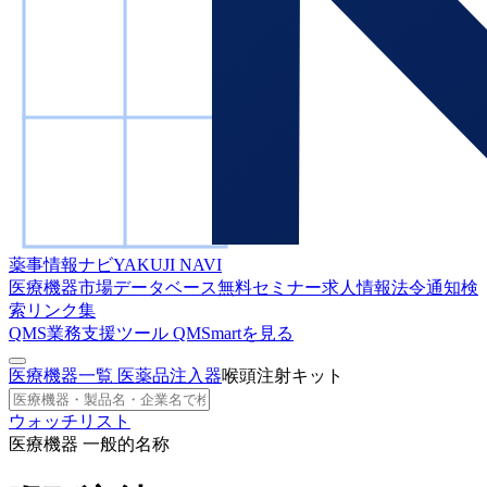
薬事情報ナビ
YAKUJI NAVI
医療機器市場データベース
無料セミナー
求人情報
法令通知検
索
リンク集
QMS業務支援ツール
QMSmartを見る
医療機器一覧
医薬品注入器
喉頭注射キット
ウォッチリスト
医療機器 一般的名称