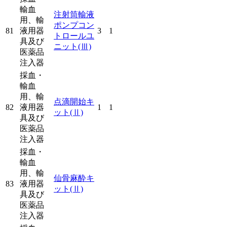
輸血
注射筒輸液
用、輸
ポンプコン
81
液用器
3
1
トロールユ
具及び
ニット
(Ⅲ)
医薬品
注入器
採血・
輸血
用、輸
点滴開始キ
82
液用器
1
1
ット
(Ⅱ)
具及び
医薬品
注入器
採血・
輸血
用、輸
仙骨麻酔キ
83
液用器
ット
(Ⅱ)
具及び
医薬品
注入器