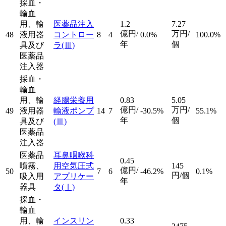
採血・
輸血
用、輸
医薬品注入
1.2
7.27
億円/
万円/
48
液用器
コントロー
8
4
0.0%
100.0%
年
個
具及び
ラ
(Ⅲ)
医薬品
注入器
採血・
輸血
用、輸
経腸栄養用
0.83
5.05
億円/
万円/
49
液用器
輸液ポンプ
14
7
-30.5%
55.1%
年
個
具及び
(Ⅲ)
医薬品
注入器
医薬品
耳鼻咽喉科
0.45
噴霧、
用空気圧式
145
億円/
50
7
6
-46.2%
0.1%
円/個
吸入用
アプリケー
年
器具
タ
(Ⅰ)
採血・
輸血
用、輸
インスリン
0.33