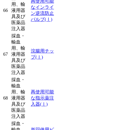
再使用可能
用、輸
なインライ
66
液用器
ン逆流防止
具及び
バルブ
(Ⅰ)
医薬品
注入器
採血・
輸血
用、輸
浣腸用チッ
67
液用器
プ
(Ⅰ)
具及び
医薬品
注入器
採血・
輸血
用、輸
再使用可能
68
液用器
な指示薬注
具及び
入器
(Ⅰ)
医薬品
注入器
採血・
輸血
単回使用ピ