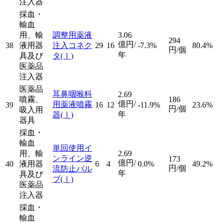
注入器
採血・
輸血
用、輸
調整用薬液
3.06
294
億円/
38
液用器
注入コネク
29
16
-7.3%
80.4%
円/個
年
具及び
タ
(Ⅰ)
医薬品
注入器
医薬品
耳鼻咽喉科
2.69
噴霧、
186
億円/
用薬液噴霧
39
16
12
-11.9%
23.6%
円/個
吸入用
年
器
(Ⅰ)
器具
採血・
輸血
単回使用イ
用、輸
2.69
ンライン逆
173
億円/
40
液用器
6
4
0.0%
49.2%
円/個
流防止バル
年
具及び
ブ
(Ⅰ)
医薬品
注入器
採血・
輸血