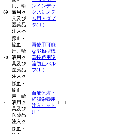
用、輸
ンインデッ
69
液用器
クスシステ
具及び
ム用アダプ
医薬品
タ
(Ⅰ)
注入器
採血・
輸血
再使用可能
用、輸
な能動型機
70
液用器
器接続用逆
具及び
流防止バル
医薬品
ブ
(Ⅱ)
注入器
採血・
輸血
血液体液・
用、輸
経腸栄養用
71
液用器
1
1
注入セット
具及び
(Ⅱ)
医薬品
注入器
採血・