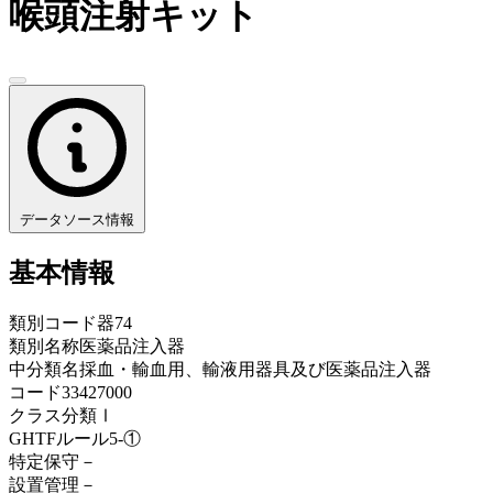
喉頭注射キット
データソース情報
基本情報
類別コード
器74
類別名称
医薬品注入器
中分類名
採血・輸血用、輸液用器具及び医薬品注入器
コード
33427000
クラス分類
Ⅰ
GHTFルール
5-①
特定保守
－
設置管理
－