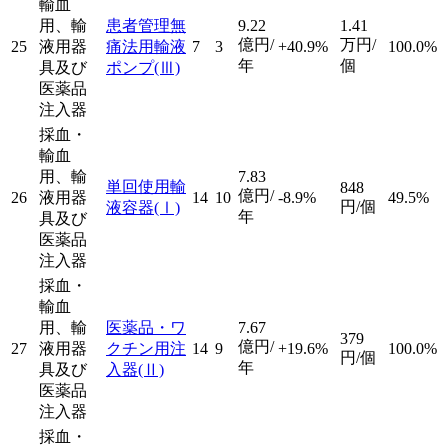
輸血
用、輸
患者管理無
9.22
1.41
億円/
万円/
25
液用器
痛法用輸液
7
3
+40.9%
100.0%
年
個
具及び
ポンプ
(Ⅲ)
医薬品
注入器
採血・
輸血
用、輸
7.83
単回使用輸
848
億円/
26
液用器
14
10
-8.9%
49.5%
円/個
液容器
(Ⅰ)
年
具及び
医薬品
注入器
採血・
輸血
用、輸
医薬品・ワ
7.67
379
億円/
27
液用器
クチン用注
14
9
+19.6%
100.0%
円/個
年
具及び
入器
(Ⅱ)
医薬品
注入器
採血・