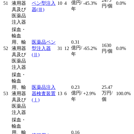
2475
億円/
51
液用器
ペン型注入
10
4
-45.3%
0.0%
円/個
年
具及び
器
(Ⅲ)
医薬品
注入器
採血・
輸血
用、輸
医薬品ペン
0.31
1630
億円/
52
液用器
型注入器
31
12
-65.2%
0.0%
円/個
年
具及び
(Ⅱ)
医薬品
注入器
採血・
輸血
用、輸
医薬品注入
0.23
25.47
億円/
万円/
53
液用器
器検査装置
13
6
+2.9%
100.0%
年
個
具及び
(Ⅰ)
医薬品
注入器
採血・
輸血
用、輸
0.16