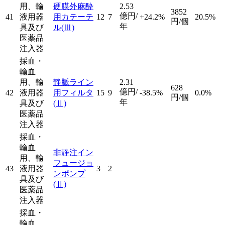
用、輸
硬膜外麻酔
2.53
3852
億円/
41
液用器
用カテーテ
12
7
+24.2%
20.5%
円/個
年
具及び
ル
(Ⅲ)
医薬品
注入器
採血・
輸血
用、輸
静脈ライン
2.31
628
億円/
42
液用器
用フィルタ
15
9
-38.5%
0.0%
円/個
年
具及び
(Ⅱ)
医薬品
注入器
採血・
輸血
非静注イン
用、輸
フュージョ
43
液用器
3
2
ンポンプ
具及び
(Ⅱ)
医薬品
注入器
採血・
輸血