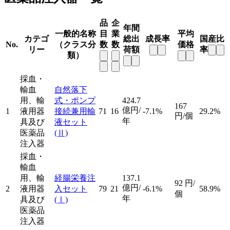
品
企
年間
一般的名称
目
業
平均
カテゴ
総出
成長率
国産比
No.
（クラス分
数
数
価格
リー
荷額
率
類）
採血・
輸血
自然落下
用、輸
式・ポンプ
424.7
167
億円/
1
液用器
接続兼用輸
71
16
-7.1%
29.2%
円/個
年
具及び
液セット
医薬品
(Ⅱ)
注入器
採血・
輸血
用、輸
経腸栄養注
137.1
92
円/
億円/
2
液用器
入セット
79
21
-6.1%
58.9%
個
年
具及び
(Ⅰ)
医薬品
注入器