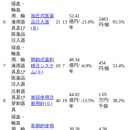
採血・
輸血
用、輸
加圧式医薬
52.41
2483
億円/
6
液用器
品注入器
21
13
-21.0%
91.5%
円/個
年
具及び
(Ⅲ)
医薬品
注入器
採血・
輸血
用、輸
閉鎖式薬剤
48.34
454
億円/
7
液用器
移注システ
10
7
-6.9%
53.4%
円/個
年
具及び
ム
(Ⅱ)
医薬品
注入器
注射器
44.02
1.05
具及び
単回使用注
億円/
万円/
8
40
19
-13.5%
38.2%
穿刺器
射用針
(Ⅱ)
年
千個
具
採血・
輸血
長期的使用
用、輸
39.28
4.58