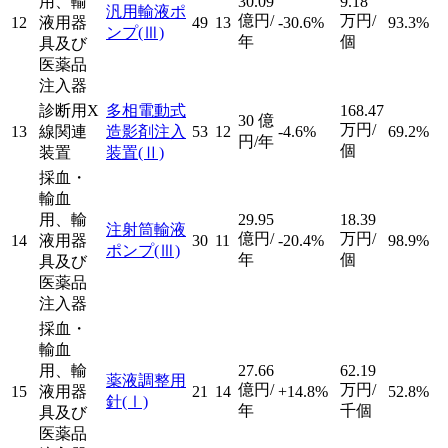
用、輸
30.09
9.18
汎用輸液ポ
億円/
万円/
12
液用器
49
13
-30.6%
93.3%
ンプ
(Ⅲ)
年
個
具及び
医薬品
注入器
診断用X
多相電動式
168.47
30
億
万円/
13
線関連
造影剤注入
53
12
-4.6%
69.2%
円/年
個
装置
装置
(Ⅱ)
採血・
輸血
用、輸
29.95
18.39
注射筒輸液
億円/
万円/
14
液用器
30
11
-20.4%
98.9%
ポンプ
(Ⅲ)
年
個
具及び
医薬品
注入器
採血・
輸血
用、輸
27.66
62.19
薬液調整用
億円/
万円/
15
液用器
21
14
+14.8%
52.8%
針
(Ⅰ)
年
千個
具及び
医薬品