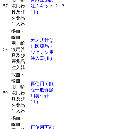
57
液用器
注入キット
2
3
具及び
(Ⅰ)
医薬品
注入器
採血・
輸血
ガス式針な
用、輸
し医薬品・
58
液用器
ワクチン用
具及び
注入器
(Ⅱ)
医薬品
注入器
採血・
輸血
再使用可能
用、輸
な一般静脈
59
液用器
用翼付針
具及び
(Ⅰ)
医薬品
注入器
採血・
輸血
再使用可能