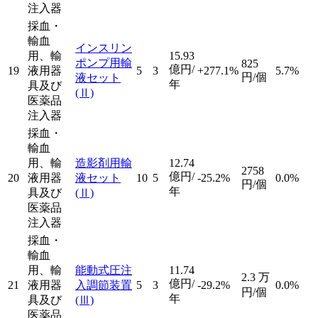
注入器
採血・
輸血
インスリン
用、輸
15.93
ポンプ用輸
825
億円/
19
液用器
5
3
+277.1%
5.7%
円/個
液セット
年
具及び
(Ⅱ)
医薬品
注入器
採血・
輸血
用、輸
造影剤用輸
12.74
2758
億円/
20
液用器
液セット
10
5
-25.2%
0.0%
円/個
年
具及び
(Ⅱ)
医薬品
注入器
採血・
輸血
用、輸
能動式圧注
11.74
2.3
万
億円/
21
液用器
入調節装置
5
3
-29.2%
0.0%
円/個
年
具及び
(Ⅲ)
医薬品