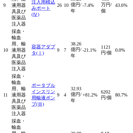
注入用植込
億円/
万円/
9
液用器
26
10
-7.4%
43.6%
みポート
年
個
具及び
(Ⅳ)
医薬品
注入器
採血・
輸血
用、輸
38.26
容器アダプ
1121
億円/
10
液用器
9
7
-21.1%
0.0%
円/個
タ
(Ⅰ)
年
具及び
医薬品
注入器
採血・
輸血
ポータブル
用、輸
32.93
インスリン
6202
億円/
11
液用器
9
4
+81.2%
80.7%
円/個
用輸液ポン
年
具及び
プ
(Ⅲ)
医薬品
注入器
採血・
輸血