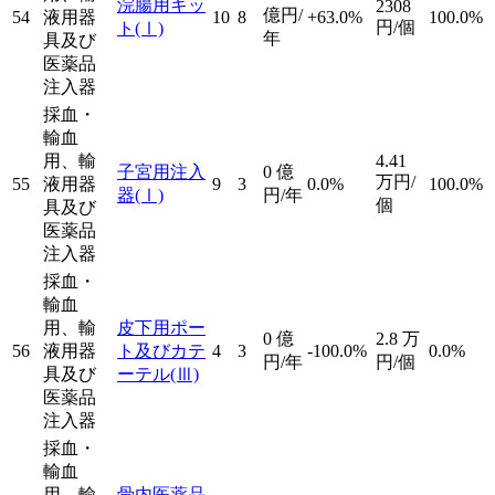
浣腸用キッ
2308
億円/
54
液用器
10
8
+63.0%
100.0%
円/個
ト
(Ⅰ)
年
具及び
医薬品
注入器
採血・
輸血
用、輸
4.41
子宮用注入
0
億
万円/
55
液用器
9
3
0.0%
100.0%
器
(Ⅰ)
円/年
個
具及び
医薬品
注入器
採血・
輸血
用、輸
皮下用ポー
0
億
2.8
万
56
液用器
ト及びカテ
4
3
-100.0%
0.0%
円/年
円/個
具及び
ーテル
(Ⅲ)
医薬品
注入器
採血・
輸血
用、輸
骨内医薬品