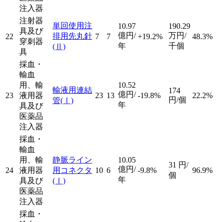
注入器
注射器
単回使用注
10.97
190.29
具及び
億円/
万円/
排用先丸針
22
7
7
+19.2%
48.3%
穿刺器
年
千個
(Ⅱ)
具
採血・
輸血
用、輸
10.52
輸液用連結
174
億円/
23
液用器
23
13
-19.8%
22.2%
円/個
管
(Ⅰ)
年
具及び
医薬品
注入器
採血・
輸血
用、輸
静脈ライン
10.05
31
円/
億円/
24
液用器
用コネクタ
10
6
-9.8%
96.9%
個
年
具及び
(Ⅰ)
医薬品
注入器
採血・