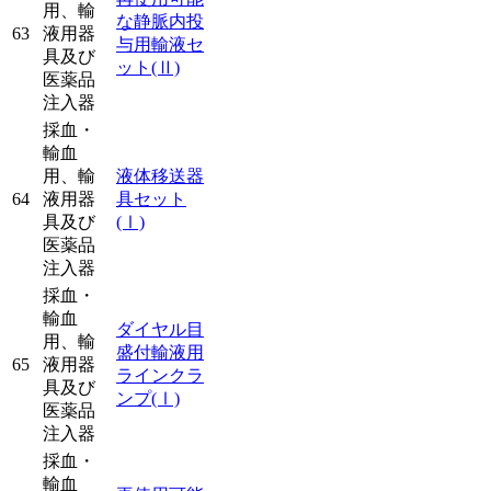
用、輸
な静脈内投
63
液用器
与用輸液セ
具及び
ット
(Ⅱ)
医薬品
注入器
採血・
輸血
用、輸
液体移送器
64
液用器
具セット
具及び
(Ⅰ)
医薬品
注入器
採血・
輸血
ダイヤル目
用、輸
盛付輸液用
65
液用器
ラインクラ
具及び
ンプ
(Ⅰ)
医薬品
注入器
採血・
輸血