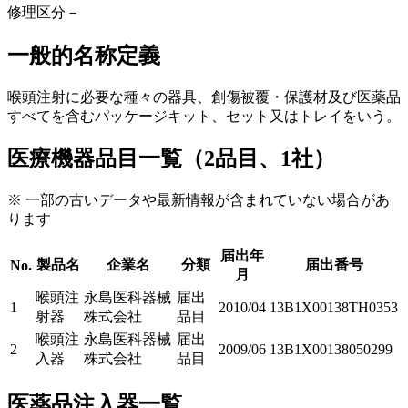
修理区分
－
一般的名称定義
喉頭注射に必要な種々の器具、創傷被覆・保護材及び医薬品
すべてを含むパッケージキット、セット又はトレイをいう。
医療機器品目一覧（2品目、1社）
※ 一部の古いデータや最新情報が含まれていない場合があ
ります
届出年
製品名
企業名
分類
届出番号
No.
月
喉頭注
永島医科器械
届出
1
2010/04
13B1X00138TH0353
射器
株式会社
品目
喉頭注
永島医科器械
届出
2
2009/06
13B1X00138050299
入器
株式会社
品目
医薬品注入器一覧