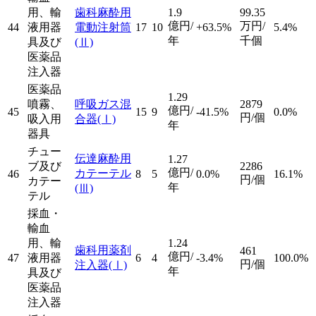
用、輸
歯科麻酔用
1.9
99.35
億円/
万円/
44
液用器
電動注射筒
17
10
+63.5%
5.4%
年
千個
具及び
(Ⅱ)
医薬品
注入器
医薬品
1.29
噴霧、
呼吸ガス混
2879
億円/
45
15
9
-41.5%
0.0%
円/個
吸入用
合器
(Ⅰ)
年
器具
チュー
伝達麻酔用
1.27
ブ及び
2286
億円/
カテーテル
46
8
5
0.0%
16.1%
円/個
カテー
年
(Ⅲ)
テル
採血・
輸血
用、輸
1.24
歯科用薬剤
461
億円/
47
液用器
6
4
-3.4%
100.0%
円/個
注入器
(Ⅰ)
年
具及び
医薬品
注入器