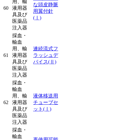
用、輸
な頭皮静脈
60
液用器
用翼付針
具及び
(Ⅰ)
医薬品
注入器
採血・
輸血
用、輸
連続流式フ
61
液用器
ラッシュデ
具及び
バイス
(Ⅱ)
医薬品
注入器
採血・
輸血
用、輸
液体移送用
62
液用器
チューブセ
具及び
ット
(Ⅰ)
医薬品
注入器
採血・
輸血
再使用可能