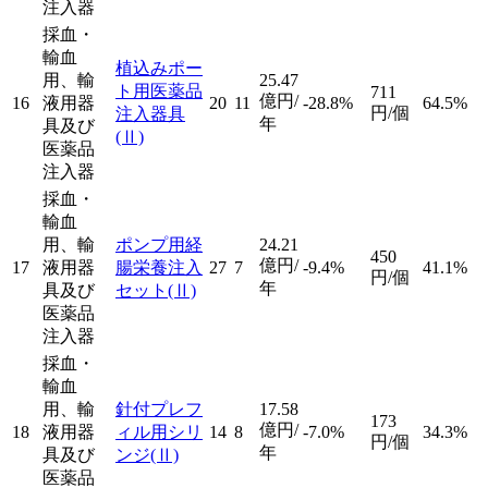
注入器
採血・
輸血
植込みポー
用、輸
25.47
ト用医薬品
711
億円/
16
液用器
20
11
-28.8%
64.5%
円/個
注入器具
年
具及び
(Ⅱ)
医薬品
注入器
採血・
輸血
用、輸
ポンプ用経
24.21
450
億円/
17
液用器
腸栄養注入
27
7
-9.4%
41.1%
円/個
年
具及び
セット
(Ⅱ)
医薬品
注入器
採血・
輸血
用、輸
針付プレフ
17.58
173
億円/
18
液用器
ィル用シリ
14
8
-7.0%
34.3%
円/個
年
具及び
ンジ
(Ⅱ)
医薬品