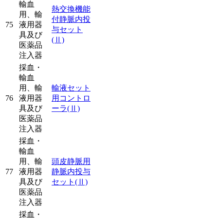
輸血
熱交換機能
用、輸
付静脈内投
75
液用器
与セット
具及び
(Ⅱ)
医薬品
注入器
採血・
輸血
用、輸
輸液セット
76
液用器
用コントロ
具及び
ーラ
(Ⅱ)
医薬品
注入器
採血・
輸血
用、輸
頭皮静脈用
77
液用器
静脈内投与
具及び
セット
(Ⅱ)
医薬品
注入器
採血・