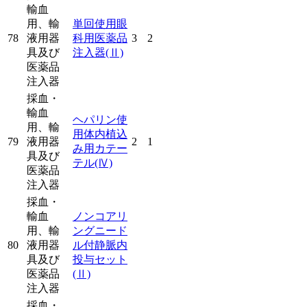
輸血
用、輸
単回使用眼
78
液用器
科用医薬品
3
2
具及び
注入器
(Ⅱ)
医薬品
注入器
採血・
輸血
ヘパリン使
用、輸
用体内植込
79
液用器
2
1
み用カテー
具及び
テル
(Ⅳ)
医薬品
注入器
採血・
輸血
ノンコアリ
用、輸
ングニード
80
液用器
ル付静脈内
具及び
投与セット
医薬品
(Ⅱ)
注入器
採血・