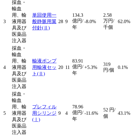
採血・
輸血
用、輸
単回使用一
134.3
2.58
億円/
万円/
3
液用器
般静脈用翼
28
9
-8.0%
62.0%
年
千個
具及び
付針
(Ⅱ)
医薬品
注入器
採血・
輸血
用、輸
輸液ポンプ
83.91
319
億円/
4
液用器
用輸液セッ
20
11
+5.3%
0.1%
円/個
年
具及び
ト
(Ⅱ)
医薬品
注入器
採血・
輸血
用、輸
プレフィル
78.96
52
円/
億円/
5
液用器
用シリンジ
9
4
-11.6%
43.1%
個
年
具及び
(Ⅰ)
医薬品
注入器