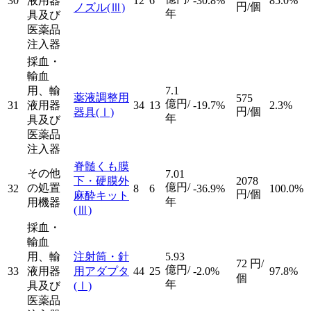
30
液用器
12
6
-30.8%
85.0%
円/個
ノズル
(Ⅲ)
年
具及び
医薬品
注入器
採血・
輸血
用、輸
7.1
薬液調整用
575
億円/
31
液用器
34
13
-19.7%
2.3%
円/個
器具
(Ⅰ)
年
具及び
医薬品
注入器
脊髄くも膜
その他
7.01
下・硬膜外
2078
億円/
の処置
32
8
6
-36.9%
100.0%
円/個
麻酔キット
年
用機器
(Ⅲ)
採血・
輸血
用、輸
注射筒・針
5.93
72
円/
億円/
33
液用器
用アダプタ
44
25
-2.0%
97.8%
個
年
具及び
(Ⅰ)
医薬品