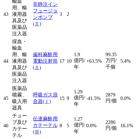
輸血
非静注イン
用、輸
フュージョ
43
液用器
3
2
ンポンプ
具及び
(Ⅱ)
医薬品
注入器
採血・
輸血
用、輸
歯科麻酔用
1.9
99.35
億円/
万円/
44
液用器
電動注射筒
17
10
+63.5%
5.4%
年
千個
具及び
(Ⅱ)
医薬品
注入器
医薬品
1.29
噴霧、
呼吸ガス混
2879
億円/
45
15
9
-41.5%
0.0%
円/個
吸入用
合器
(Ⅰ)
年
器具
チュー
伝達麻酔用
1.27
ブ及び
2286
億円/
カテーテル
46
8
5
0.0%
16.1%
円/個
カテー
年
(Ⅲ)
テル