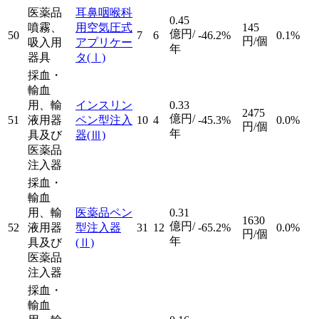
医薬品
耳鼻咽喉科
0.45
噴霧、
用空気圧式
145
億円/
50
7
6
-46.2%
0.1%
円/個
吸入用
アプリケー
年
器具
タ
(Ⅰ)
採血・
輸血
用、輸
インスリン
0.33
2475
億円/
51
液用器
ペン型注入
10
4
-45.3%
0.0%
円/個
年
具及び
器
(Ⅲ)
医薬品
注入器
採血・
輸血
用、輸
医薬品ペン
0.31
1630
億円/
52
液用器
型注入器
31
12
-65.2%
0.0%
円/個
年
具及び
(Ⅱ)
医薬品
注入器
採血・
輸血