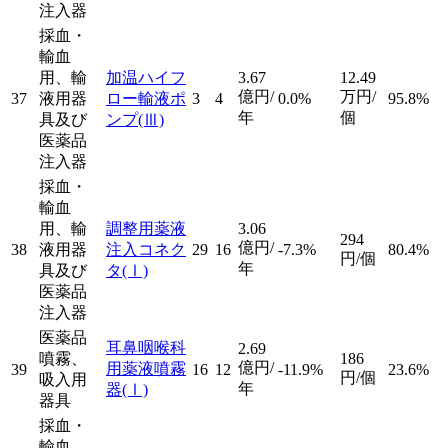
注入器
採血・
輸血
用、輸
加温ハイフ
3.67
12.49
億円/
万円/
37
液用器
ロー輸液ポ
3
4
0.0%
95.8%
年
個
具及び
ンプ
(Ⅲ)
医薬品
注入器
採血・
輸血
用、輸
調整用薬液
3.06
294
億円/
38
液用器
注入コネク
29
16
-7.3%
80.4%
円/個
年
具及び
タ
(Ⅰ)
医薬品
注入器
医薬品
耳鼻咽喉科
2.69
噴霧、
186
億円/
用薬液噴霧
39
16
12
-11.9%
23.6%
円/個
吸入用
年
器
(Ⅰ)
器具
採血・
輸血