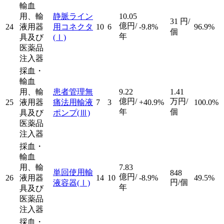
輸血
用、輸
静脈ライン
10.05
31
円/
億円/
24
液用器
用コネクタ
10
6
-9.8%
96.9%
個
年
具及び
(Ⅰ)
医薬品
注入器
採血・
輸血
用、輸
患者管理無
9.22
1.41
億円/
万円/
25
液用器
痛法用輸液
7
3
+40.9%
100.0%
年
個
具及び
ポンプ
(Ⅲ)
医薬品
注入器
採血・
輸血
用、輸
7.83
単回使用輸
848
億円/
26
液用器
14
10
-8.9%
49.5%
円/個
液容器
(Ⅰ)
年
具及び
医薬品
注入器
採血・