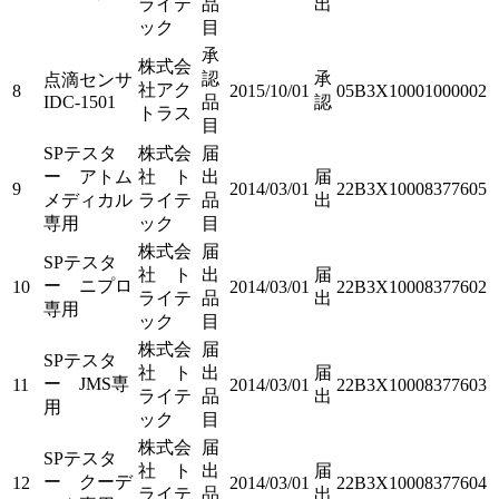
ライテ
品
出
ック
目
承
株式会
認
承
点滴センサ
社アク
8
2015/10/01
05B3X10001000002
IDC-1501
品
認
トラス
目
SPテスタ
株式会
届
ー アトム
社 ト
出
届
9
2014/03/01
22B3X10008377605
メディカル
ライテ
品
出
専用
ック
目
株式会
届
SPテスタ
社 ト
出
届
ー ニプロ
10
2014/03/01
22B3X10008377602
ライテ
品
出
専用
ック
目
株式会
届
SPテスタ
社 ト
出
届
ー JMS専
11
2014/03/01
22B3X10008377603
ライテ
品
出
用
ック
目
株式会
届
SPテスタ
社 ト
出
届
ー クーデ
12
2014/03/01
22B3X10008377604
ライテ
品
出