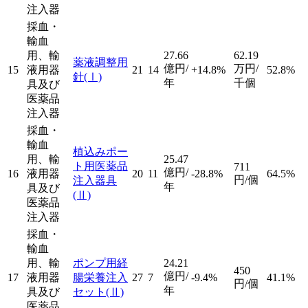
注入器
採血・
輸血
用、輸
27.66
62.19
薬液調整用
億円/
万円/
15
液用器
21
14
+14.8%
52.8%
針
(Ⅰ)
年
千個
具及び
医薬品
注入器
採血・
輸血
植込みポー
用、輸
25.47
ト用医薬品
711
億円/
16
液用器
20
11
-28.8%
64.5%
円/個
注入器具
年
具及び
(Ⅱ)
医薬品
注入器
採血・
輸血
用、輸
ポンプ用経
24.21
450
億円/
17
液用器
腸栄養注入
27
7
-9.4%
41.1%
円/個
年
具及び
セット
(Ⅱ)
医薬品