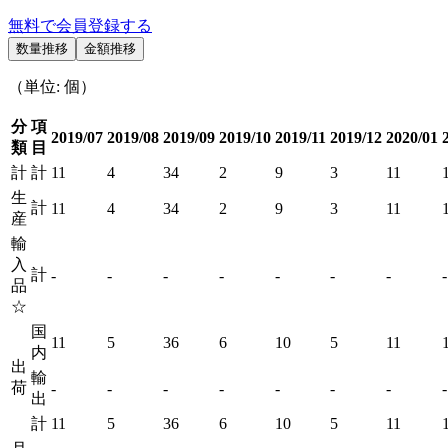
無料で会員登録する
数量推移
金額推移
（単位: 個）
分
項
2019/07
2019/08
2019/09
2019/10
2019/11
2019/12
2020/01
類
目
計
計
11
4
34
2
9
3
11
生
計
11
4
34
2
9
3
11
産
輸
入
計
-
-
-
-
-
-
-
-
品
☆
国
11
5
36
6
10
5
11
内
出
輸
荷
-
-
-
-
-
-
-
-
出
計
11
5
36
6
10
5
11