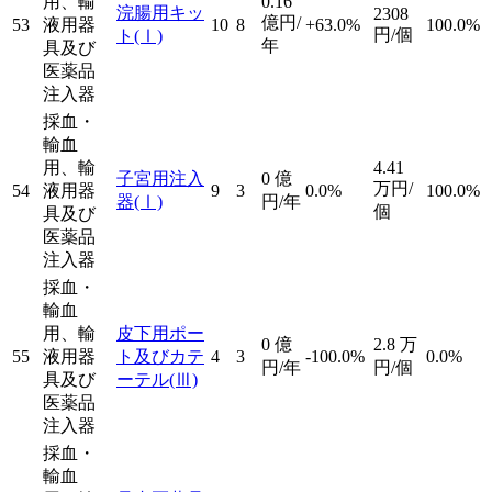
用、輸
0.16
浣腸用キッ
2308
億円/
53
液用器
10
8
+63.0%
100.0%
円/個
ト
(Ⅰ)
年
具及び
医薬品
注入器
採血・
輸血
用、輸
4.41
子宮用注入
0
億
万円/
54
液用器
9
3
0.0%
100.0%
器
(Ⅰ)
円/年
個
具及び
医薬品
注入器
採血・
輸血
用、輸
皮下用ポー
0
億
2.8
万
55
液用器
ト及びカテ
4
3
-100.0%
0.0%
円/年
円/個
具及び
ーテル
(Ⅲ)
医薬品
注入器
採血・
輸血