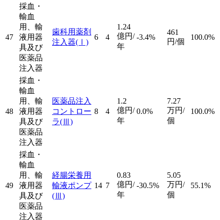
採血・
輸血
用、輸
1.24
歯科用薬剤
461
億円/
47
液用器
6
4
-3.4%
100.0%
円/個
注入器
(Ⅰ)
年
具及び
医薬品
注入器
採血・
輸血
用、輸
医薬品注入
1.2
7.27
億円/
万円/
48
液用器
コントロー
8
4
0.0%
100.0%
年
個
具及び
ラ
(Ⅲ)
医薬品
注入器
採血・
輸血
用、輸
経腸栄養用
0.83
5.05
億円/
万円/
49
液用器
輸液ポンプ
14
7
-30.5%
55.1%
年
個
具及び
(Ⅲ)
医薬品
注入器