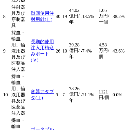
注射器
44.02
1.05
具及び
単回使用注
億円/
万円/
8
40
19
-13.5%
38.2%
穿刺器
射用針
(Ⅱ)
年
千個
具
採血・
輸血
長期的使用
用、輸
39.28
4.58
注入用植込
億円/
万円/
9
液用器
26
10
-7.4%
43.6%
みポート
年
個
具及び
(Ⅳ)
医薬品
注入器
採血・
輸血
用、輸
38.26
容器アダプ
1121
億円/
10
液用器
9
7
-21.1%
0.0%
円/個
タ
(Ⅰ)
年
具及び
医薬品
注入器
採血・
輸血
ポータブル