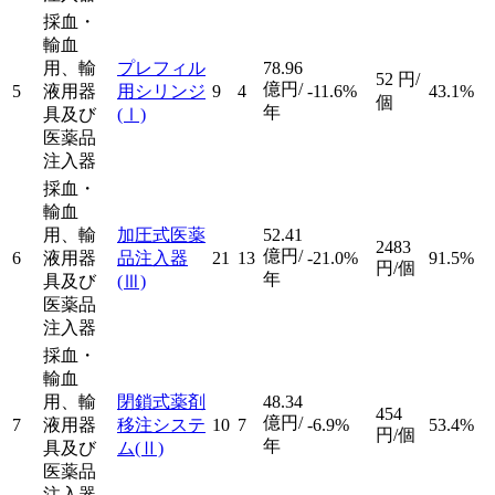
採血・
輸血
用、輸
プレフィル
78.96
52
円/
億円/
5
液用器
用シリンジ
9
4
-11.6%
43.1%
個
年
具及び
(Ⅰ)
医薬品
注入器
採血・
輸血
用、輸
加圧式医薬
52.41
2483
億円/
6
液用器
品注入器
21
13
-21.0%
91.5%
円/個
年
具及び
(Ⅲ)
医薬品
注入器
採血・
輸血
用、輸
閉鎖式薬剤
48.34
454
億円/
7
液用器
移注システ
10
7
-6.9%
53.4%
円/個
年
具及び
ム
(Ⅱ)
医薬品
注入器