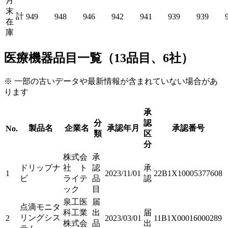
月
末
計
949
948
946
942
941
939
939
在
庫
医療機器品目一覧（13品目、6社）
※ 一部の古いデータや最新情報が含まれていない場合があ
ります
承
分
認
製品名
企業名
承認年月
承認番号
No.
類
区
分
株式会
承
ドリップナ
社 ト
認
承
1
2023/11/01
22B1X10005377608
ビ
ライテ
品
認
ック
目
泉工医
届
点滴モニタ
科工業
出
届
リングシス
2
2023/03/01
11B1X00016000289
株式会
品
出