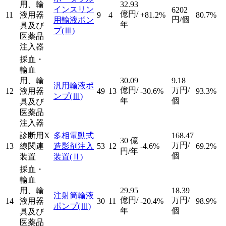
用、輸
32.93
インスリン
6202
億円/
11
液用器
9
4
+81.2%
80.7%
円/個
用輸液ポン
年
具及び
プ
(Ⅲ)
医薬品
注入器
採血・
輸血
用、輸
30.09
9.18
汎用輸液ポ
億円/
万円/
12
液用器
49
13
-30.6%
93.3%
ンプ
(Ⅲ)
年
個
具及び
医薬品
注入器
診断用X
多相電動式
168.47
30
億
万円/
13
線関連
造影剤注入
53
12
-4.6%
69.2%
円/年
個
装置
装置
(Ⅱ)
採血・
輸血
用、輸
29.95
18.39
注射筒輸液
億円/
万円/
14
液用器
30
11
-20.4%
98.9%
ポンプ
(Ⅲ)
年
個
具及び
医薬品