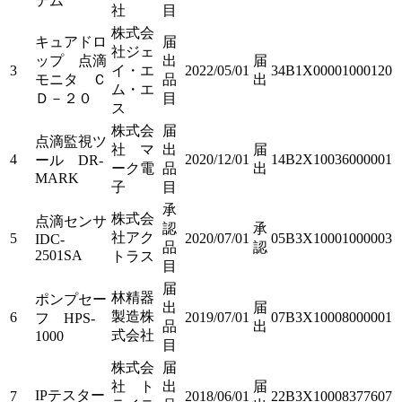
テム
社
目
株式会
キュアドロ
届
社ジェ
ップ 点滴
出
届
3
イ・エ
2022/05/01
34B1X00001000120
モニタ Ｃ
品
出
ム・エ
Ｄ－２０
目
ス
株式会
届
点滴監視ツ
社 マ
出
届
4
2020/12/01
14B2X10036000001
ール DR-
ーク電
品
出
MARK
子
目
承
株式会
点滴センサ
認
承
社アク
5
2020/07/01
05B3X10001000003
IDC-
品
認
2501SA
トラス
目
届
林精器
ポンプセー
出
届
製造株
6
2019/07/01
07B3X10008000001
フ HPS-
品
出
式会社
1000
目
株式会
届
社 ト
出
届
IPテスター
7
2018/06/01
22B3X10008377607