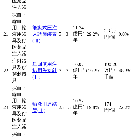
医薬品
注入器
採血・
輸血
用、輸
能動式圧注
11.74
2.3
万
億円/
21
液用器
入調節装置
5
3
-29.2%
0.0%
円/個
年
具及び
(Ⅲ)
医薬品
注入器
注射器
単回使用注
10.97
190.29
具及び
億円/
万円/
排用先丸針
22
7
7
+19.2%
48.3%
穿刺器
年
千個
(Ⅱ)
具
採血・
輸血
用、輸
10.52
輸液用連結
174
億円/
23
液用器
23
13
-19.8%
22.2%
円/個
管
(Ⅰ)
年
具及び
医薬品
注入器
採血・