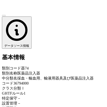
データソース情報
基本情報
類別コード
器74
類別名称
医薬品注入器
中分類名
採血・輸血用、輸液用器具及び医薬品注入器
コード
36794000
クラス分類
Ⅰ
GHTFルール
1
特定保守
－
設置管理
－