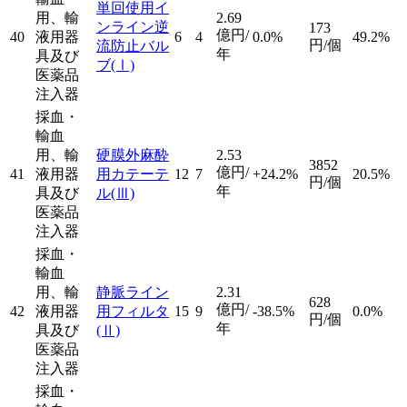
単回使用イ
用、輸
2.69
ンライン逆
173
億円/
40
液用器
6
4
0.0%
49.2%
円/個
流防止バル
年
具及び
ブ
(Ⅰ)
医薬品
注入器
採血・
輸血
用、輸
硬膜外麻酔
2.53
3852
億円/
41
液用器
用カテーテ
12
7
+24.2%
20.5%
円/個
年
具及び
ル
(Ⅲ)
医薬品
注入器
採血・
輸血
用、輸
静脈ライン
2.31
628
億円/
42
液用器
用フィルタ
15
9
-38.5%
0.0%
円/個
年
具及び
(Ⅱ)
医薬品
注入器
採血・