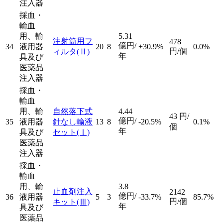
注入器
採血・
輸血
用、輸
5.31
注射筒用フ
478
億円/
34
液用器
20
8
+30.9%
0.0%
円/個
ィルタ
(Ⅱ)
年
具及び
医薬品
注入器
採血・
輸血
用、輸
自然落下式
4.44
43
円/
億円/
35
液用器
針なし輸液
13
8
-20.5%
0.1%
個
年
具及び
セット
(Ⅰ)
医薬品
注入器
採血・
輸血
用、輸
3.8
止血剤注入
2142
億円/
36
液用器
5
3
-33.7%
85.7%
円/個
キット
(Ⅲ)
年
具及び
医薬品