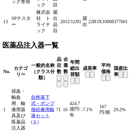
ック専用
ック
目
株式会
届
SPテスタ
社 ト
出
届
13
2012/12/01
22B3X10008377601
ー
ライテ
品
出
ック
目
医薬品注入器一覧
品
企
年間
一般的名称
目
業
平均
カテゴ
総出
成長率
国産比
No.
（クラス分
数
数
価格
リー
荷額
率
類）
採血・
輸血
自然落下
用、輸
式・ポンプ
424.7
167
億円/
1
液用器
接続兼用輸
71
16
-7.1%
29.2%
円/個
年
具及び
液セット
医薬品
(Ⅱ)
注入器