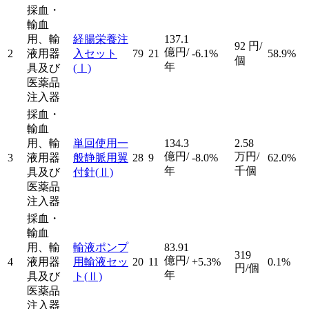
採血・
輸血
用、輸
経腸栄養注
137.1
92
円/
億円/
2
液用器
入セット
79
21
-6.1%
58.9%
個
年
具及び
(Ⅰ)
医薬品
注入器
採血・
輸血
用、輸
単回使用一
134.3
2.58
億円/
万円/
3
液用器
般静脈用翼
28
9
-8.0%
62.0%
年
千個
具及び
付針
(Ⅱ)
医薬品
注入器
採血・
輸血
用、輸
輸液ポンプ
83.91
319
億円/
4
液用器
用輸液セッ
20
11
+5.3%
0.1%
円/個
年
具及び
ト
(Ⅱ)
医薬品
注入器