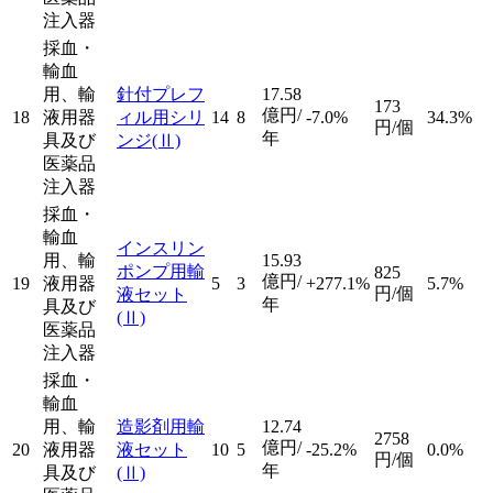
注入器
採血・
輸血
用、輸
針付プレフ
17.58
173
億円/
18
液用器
ィル用シリ
14
8
-7.0%
34.3%
円/個
年
具及び
ンジ
(Ⅱ)
医薬品
注入器
採血・
輸血
インスリン
用、輸
15.93
ポンプ用輸
825
億円/
19
液用器
5
3
+277.1%
5.7%
円/個
液セット
年
具及び
(Ⅱ)
医薬品
注入器
採血・
輸血
用、輸
造影剤用輸
12.74
2758
億円/
20
液用器
液セット
10
5
-25.2%
0.0%
円/個
年
具及び
(Ⅱ)