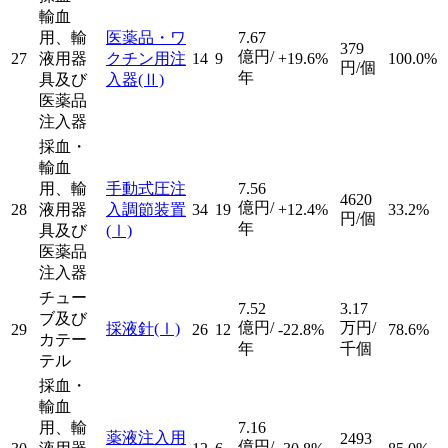
輸血
用、輸
医薬品・ワ
7.67
379
億円/
27
液用器
クチン用注
14
9
+19.6%
100.0%
円/個
年
具及び
入器
(Ⅱ)
医薬品
注入器
採血・
輸血
用、輸
手動式圧注
7.56
4620
億円/
28
液用器
入調節装置
34
19
+12.4%
33.2%
円/個
年
具及び
(Ⅰ)
医薬品
注入器
チュー
7.52
3.17
ブ及び
億円/
万円/
採液針
(Ⅰ)
29
26
12
-22.8%
78.6%
カテー
年
千個
テル
採血・
輸血
用、輸
7.16
薬液注入用
2493
億円/