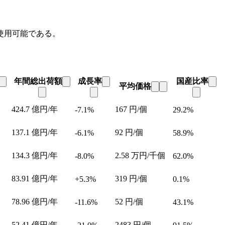
使用可能である。
年間総出荷額
成長率
国産比率
平均価格
424.7
億円/年
167
円/個
-7.1%
29.2%
137.1
億円/年
92
円/個
-6.1%
58.9%
134.3
億円/年
2.58
万円/千個
-8.0%
62.0%
83.91
億円/年
319
円/個
+5.3%
0.1%
78.96
億円/年
52
円/個
-11.6%
43.1%
52.41
億円/年
2483
円/個