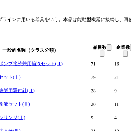
プラインに用いる器具をいう。本品は能動型機器に接続し、再
品目数
企業数
一般的名称（クラス分類）
ポンプ接続兼用輸液セット
(Ⅱ)
71
16
セット
(Ⅰ)
79
21
静脈用翼付針
(Ⅱ)
28
9
輸液セット
(Ⅱ)
20
11
シリンジ
(Ⅰ)
9
4
注入器
(Ⅲ)