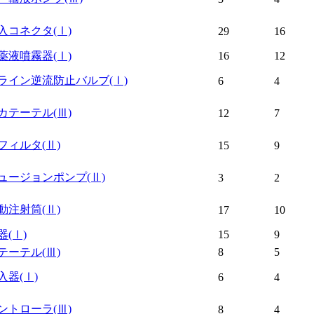
入コネクタ
(Ⅰ)
29
16
薬液噴霧器
(Ⅰ)
16
12
ライン逆流防止バルブ
(Ⅰ)
6
4
カテーテル
(Ⅲ)
12
7
フィルタ
(Ⅱ)
15
9
ュージョンポンプ
(Ⅱ)
3
2
動注射筒
(Ⅱ)
17
10
器
(Ⅰ)
15
9
テーテル
(Ⅲ)
8
5
入器
(Ⅰ)
6
4
ントローラ
(Ⅲ)
8
4