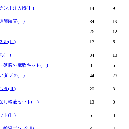
チン用注入器
(Ⅱ)
14
9
調節装置
(Ⅰ)
34
19
26
12
ズル
(Ⅲ)
12
6
具
(Ⅰ)
34
13
・硬膜外麻酔キット
(Ⅲ)
8
6
アダプタ
(Ⅰ)
44
25
ルタ
(Ⅱ)
20
8
なし輸液セット
(Ⅰ)
13
8
ット
(Ⅲ)
5
3
ー輸液ポンプ
(Ⅲ)
3
4