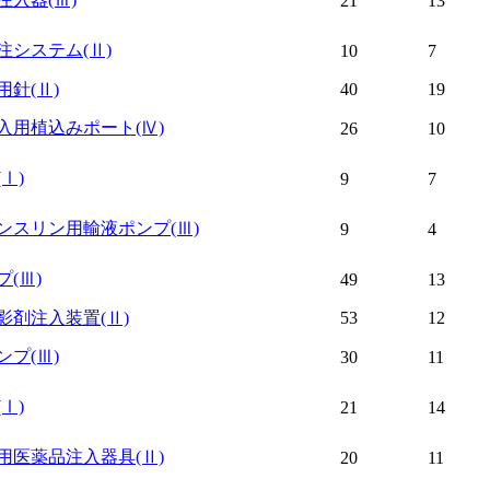
21
13
注システム
(Ⅱ)
10
7
用針
(Ⅱ)
40
19
入用植込みポート
(Ⅳ)
26
10
(Ⅰ)
9
7
ンスリン用輸液ポンプ
(Ⅲ)
9
4
プ
(Ⅲ)
49
13
影剤注入装置
(Ⅱ)
53
12
ンプ
(Ⅲ)
30
11
(Ⅰ)
21
14
用医薬品注入器具
(Ⅱ)
20
11