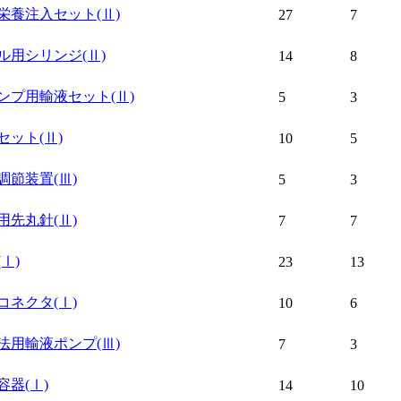
栄養注入セット
(Ⅱ)
27
7
ル用シリンジ
(Ⅱ)
14
8
ンプ用輸液セット
(Ⅱ)
5
3
セット
(Ⅱ)
10
5
調節装置
(Ⅲ)
5
3
用先丸針
(Ⅱ)
7
7
(Ⅰ)
23
13
コネクタ
(Ⅰ)
10
6
法用輸液ポンプ
(Ⅲ)
7
3
容器
(Ⅰ)
14
10