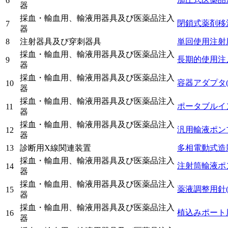
6
器
採血・輸血用、輸液用器具及び医薬品注入
閉鎖式薬剤移
7
器
8
注射器具及び穿刺器具
単回使用注射
採血・輸血用、輸液用器具及び医薬品注入
長期的使用注
9
器
採血・輸血用、輸液用器具及び医薬品注入
容器アダプタ
10
器
採血・輸血用、輸液用器具及び医薬品注入
ポータブルイ
11
器
採血・輸血用、輸液用器具及び医薬品注入
汎用輸液ポン
12
器
13
診断用X線関連装置
多相電動式造
採血・輸血用、輸液用器具及び医薬品注入
注射筒輸液ポ
14
器
採血・輸血用、輸液用器具及び医薬品注入
薬液調整用針
15
器
採血・輸血用、輸液用器具及び医薬品注入
植込みポート
16
器