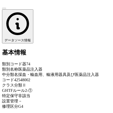
データソース情報
基本情報
類別コード
器74
類別名称
医薬品注入器
中分類名
採血・輸血用、輸液用器具及び医薬品注入器
コード
42548002
クラス分類
Ⅱ
GHTFルール
2-①
特定保守
非該当
設置管理
－
修理区分
G4