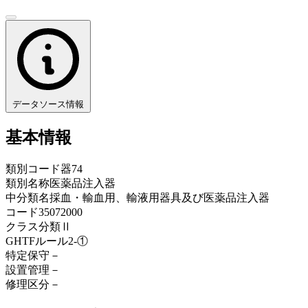
データソース情報
基本情報
類別コード
器74
類別名称
医薬品注入器
中分類名
採血・輸血用、輸液用器具及び医薬品注入器
コード
35072000
クラス分類
Ⅱ
GHTFルール
2-①
特定保守
－
設置管理
－
修理区分
－