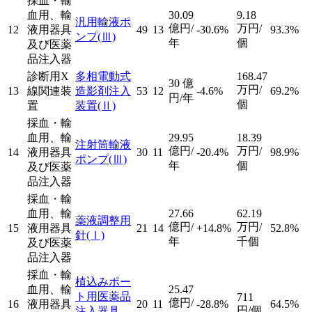
採血・輸
血用、輸
30.09
9.18
汎用輸液ポ
億円/
万円/
12
液用器具
49
13
-30.6%
93.3%
ンプ
(Ⅲ)
年
個
及び医薬
品注入器
診断用X
多相電動式
168.47
30
億
万円/
13
線関連装
造影剤注入
53
12
-4.6%
69.2%
円/年
個
置
装置
(Ⅱ)
採血・輸
血用、輸
29.95
18.39
注射筒輸液
億円/
万円/
14
液用器具
30
11
-20.4%
98.9%
ポンプ
(Ⅲ)
年
個
及び医薬
品注入器
採血・輸
血用、輸
27.66
62.19
薬液調整用
億円/
万円/
15
液用器具
21
14
+14.8%
52.8%
針
(Ⅰ)
年
千個
及び医薬
品注入器
採血・輸
植込みポー
血用、輸
25.47
ト用医薬品
711
億円/
16
液用器具
20
11
-28.8%
64.5%
円/個
注入器具