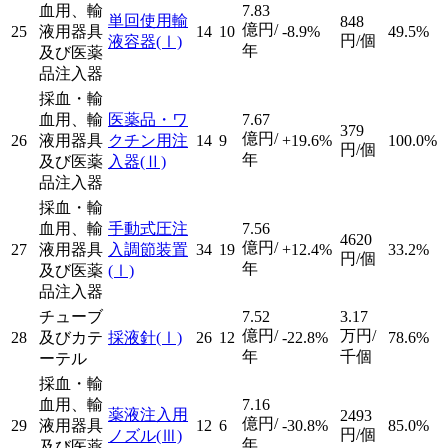
血用、輸
7.83
単回使用輸
848
億円/
25
液用器具
14
10
-8.9%
49.5%
円/個
液容器
(Ⅰ)
年
及び医薬
品注入器
採血・輸
血用、輸
医薬品・ワ
7.67
379
億円/
26
液用器具
クチン用注
14
9
+19.6%
100.0%
円/個
年
及び医薬
入器
(Ⅱ)
品注入器
採血・輸
血用、輸
手動式圧注
7.56
4620
億円/
27
液用器具
入調節装置
34
19
+12.4%
33.2%
円/個
年
及び医薬
(Ⅰ)
品注入器
チューブ
7.52
3.17
億円/
万円/
28
及びカテ
採液針
(Ⅰ)
26
12
-22.8%
78.6%
年
千個
ーテル
採血・輸
血用、輸
7.16
薬液注入用
2493
億円/
29
液用器具
12
6
-30.8%
85.0%
円/個
ノズル
(Ⅲ)
年
及び医薬