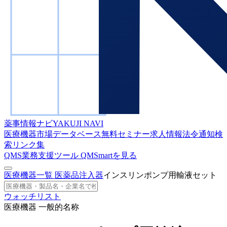
薬事情報ナビ
YAKUJI NAVI
医療機器市場データベース
無料セミナー
求人情報
法令通知検
索
リンク集
QMS業務支援ツール
QMSmartを見る
医療機器一覧
医薬品注入器
インスリンポンプ用輸液セット
ウォッチリスト
医療機器 一般的名称