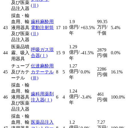
及び医薬
(Ⅱ)
品注入器
採血・輸
血用、輸
歯科麻酔用
1.9
99.35
億円/
万円/
43
液用器具
電動注射筒
17
10
+63.5%
5.4%
年
千個
及び医薬
(Ⅱ)
品注入器
医薬品噴
1.29
呼吸ガス混
2879
億円/
44
霧、吸入
15
9
-41.5%
0.0%
円/個
合器
(Ⅰ)
年
用器具
チューブ
伝達麻酔用
1.27
2286
億円/
45
及びカテ
カテーテル
8
5
0.0%
16.1%
円/個
年
ーテル
(Ⅲ)
採血・輸
血用、輸
1.24
歯科用薬剤
461
億円/
46
液用器具
6
4
-3.4%
100.0%
円/個
注入器
(Ⅰ)
年
及び医薬
品注入器
採血・輸
血用、輸
医薬品注入
1.2
7.27
億円/
万円/