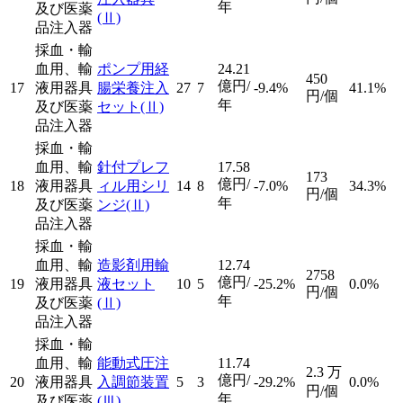
年
及び医薬
(Ⅱ)
品注入器
採血・輸
血用、輸
ポンプ用経
24.21
450
億円/
17
液用器具
腸栄養注入
27
7
-9.4%
41.1%
円/個
年
及び医薬
セット
(Ⅱ)
品注入器
採血・輸
血用、輸
針付プレフ
17.58
173
億円/
18
液用器具
ィル用シリ
14
8
-7.0%
34.3%
円/個
年
及び医薬
ンジ
(Ⅱ)
品注入器
採血・輸
血用、輸
造影剤用輸
12.74
2758
億円/
19
液用器具
液セット
10
5
-25.2%
0.0%
円/個
年
及び医薬
(Ⅱ)
品注入器
採血・輸
血用、輸
能動式圧注
11.74
2.3
万
億円/
20
液用器具
入調節装置
5
3
-29.2%
0.0%
円/個
年
及び医薬
(Ⅲ)