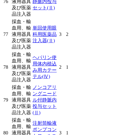
76
液用器具
静脈内投与
及び医薬
セット
(Ⅱ)
品注入器
採血・輸
血用、輸
単回使用眼
77
液用器具
科用医薬品
3
2
及び医薬
注入器
(Ⅱ)
品注入器
採血・輸
ヘパリン使
血用、輸
用体内植込
78
液用器具
2
1
み用カテー
及び医薬
テル
(Ⅳ)
品注入器
採血・輸
ノンコアリ
血用、輸
ングニード
79
液用器具
ル付静脈内
及び医薬
投与セット
品注入器
(Ⅱ)
採血・輸
注射筒輸液
血用、輸
ポンプコン
80
液用器具
3
1