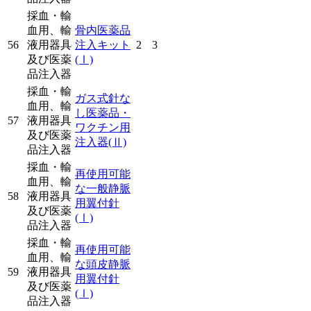
採血・輸
血用、輸
骨内医薬品
56
液用器具
注入キット
2
3
及び医薬
(Ⅰ)
品注入器
採血・輸
ガス式針な
血用、輸
し医薬品・
57
液用器具
ワクチン用
及び医薬
注入器
(Ⅱ)
品注入器
採血・輸
再使用可能
血用、輸
な一般静脈
58
液用器具
用翼付針
及び医薬
(Ⅰ)
品注入器
採血・輸
再使用可能
血用、輸
な頭皮静脈
59
液用器具
用翼付針
及び医薬
(Ⅰ)
品注入器