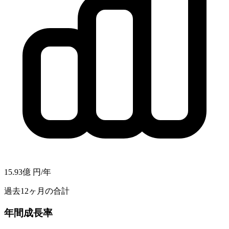
15.93億
円/年
過去12ヶ月の合計
年間成長率