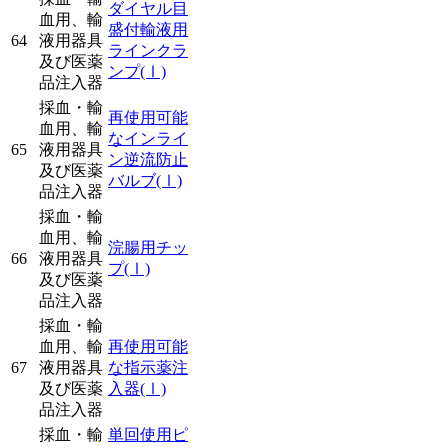
ダイヤル目
血用、輸
盛付輸液用
64
液用器具
ラインクラ
及び医薬
ンプ
(Ⅰ)
品注入器
採血・輸
再使用可能
血用、輸
なインライ
65
液用器具
ン逆流防止
及び医薬
バルブ
(Ⅰ)
品注入器
採血・輸
血用、輸
浣腸用チッ
66
液用器具
プ
(Ⅰ)
及び医薬
品注入器
採血・輸
血用、輸
再使用可能
67
液用器具
な指示薬注
及び医薬
入器
(Ⅰ)
品注入器
採血・輸
単回使用ピ