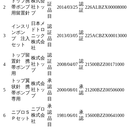
トップ携
株式会
証
認
帯ポンプ
社トッ
2
2014/03/25
226ALBZX00008000
品
証
用留置針
プ
目
日本メ
インスリ
認
ドトロ
ンポン
証
認
3
ニック
2013/03/05
225ACBZX00013000
プ 注入
品
証
株式会
セット
目
社
トップ留
認
株式会
置針 携
証
認
社トッ
4
2008/04/07
21500BZZ00171000
帯ポンプ
品
証
プ
用
目
トップ翼
承
株式会
状針 携
認
承
社トッ
5
2000/08/01
21200BZZ00506000
帯ポンプ
品
認
プ
専用
目
承
ニプロ
ニプロＳ
認
承
株式会
6
1981/06/01
15600BZZ00641000
Ｐセット
品
認
社
目