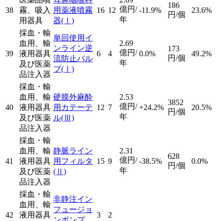
186
億円/
38
霧、吸入
用薬液噴霧
16
12
-11.9%
23.6%
円/個
年
用器具
器
(Ⅰ)
採血・輸
単回使用イ
血用、輸
2.69
ンライン逆
173
億円/
39
液用器具
6
4
0.0%
49.2%
円/個
流防止バル
年
及び医薬
ブ
(Ⅰ)
品注入器
採血・輸
血用、輸
硬膜外麻酔
2.53
3852
億円/
40
液用器具
用カテーテ
12
7
+24.2%
20.5%
円/個
年
及び医薬
ル
(Ⅲ)
品注入器
採血・輸
血用、輸
静脈ライン
2.31
628
億円/
41
液用器具
用フィルタ
15
9
-38.5%
0.0%
円/個
年
及び医薬
(Ⅱ)
品注入器
採血・輸
非静注イン
血用、輸
フュージョ
42
液用器具
3
2
ンポンプ