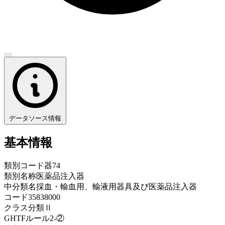
データソース情報
基本情報
類別コード
器74
類別名称
医薬品注入器
中分類名
採血・輸血用、輸液用器具及び医薬品注入器
コード
35838000
クラス分類
Ⅱ
GHTFルール
2-②