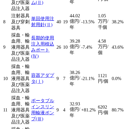
年
及び医薬
ム
(Ⅱ)
品注入器
注射器具
44.02
1.05
単回使用注
億円/
万円/
8
及び穿刺
40
19
-13.5%
38.2%
射用針
(Ⅱ)
年
千個
器具
採血・輸
長期的使用
血用、輸
39.28
4.58
注入用植込
億円/
万円/
9
液用器具
26
10
-7.4%
43.6%
みポート
年
個
及び医薬
(Ⅳ)
品注入器
採血・輸
血用、輸
38.26
容器アダプ
1121
億円/
10
液用器具
9
7
-21.1%
0.0%
円/個
タ
(Ⅰ)
年
及び医薬
品注入器
採血・輸
ポータブル
血用、輸
32.93
インスリン
6202
億円/
11
液用器具
9
4
+81.2%
80.7%
円/個
用輸液ポン
年
及び医薬
プ
(Ⅲ)
品注入器