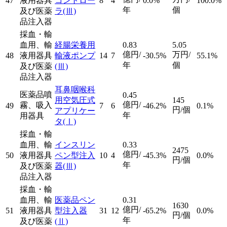
47
液用器具
コントロー
8
4
0.0%
100.0%
年
個
及び医薬
ラ
(Ⅲ)
品注入器
採血・輸
血用、輸
経腸栄養用
0.83
5.05
億円/
万円/
48
液用器具
輸液ポンプ
14
7
-30.5%
55.1%
年
個
及び医薬
(Ⅲ)
品注入器
耳鼻咽喉科
医薬品噴
0.45
用空気圧式
145
億円/
霧、吸入
49
7
6
-46.2%
0.1%
円/個
アプリケー
年
用器具
タ
(Ⅰ)
採血・輸
血用、輸
インスリン
0.33
2475
億円/
50
液用器具
ペン型注入
10
4
-45.3%
0.0%
円/個
年
及び医薬
器
(Ⅲ)
品注入器
採血・輸
血用、輸
医薬品ペン
0.31
1630
億円/
51
液用器具
型注入器
31
12
-65.2%
0.0%
円/個
年
及び医薬
(Ⅱ)