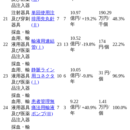
品注入器
注射器具
単回使用注
10.97
190.29
億円/
万円/
21
及び穿刺
排用先丸針
7
7
+19.2%
48.3%
年
千個
器具
(Ⅱ)
採血・輸
血用、輸
10.52
輸液用連結
174
億円/
22
液用器具
23
13
-19.8%
22.2%
円/個
管
(Ⅰ)
年
及び医薬
品注入器
採血・輸
血用、輸
静脈ライン
10.05
31
円/
億円/
23
液用器具
用コネクタ
10
6
-9.8%
96.9%
個
年
及び医薬
(Ⅰ)
品注入器
採血・輸
血用、輸
患者管理無
9.22
1.41
億円/
万円/
24
液用器具
痛法用輸液
7
3
+40.9%
100.0%
年
個
及び医薬
ポンプ
(Ⅲ)
品注入器
採血・輸