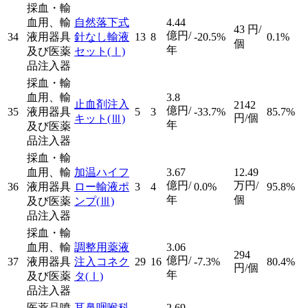
採血・輸
血用、輸
自然落下式
4.44
43
円/
億円/
34
液用器具
針なし輸液
13
8
-20.5%
0.1%
個
年
及び医薬
セット
(Ⅰ)
品注入器
採血・輸
血用、輸
3.8
止血剤注入
2142
億円/
35
液用器具
5
3
-33.7%
85.7%
円/個
キット
(Ⅲ)
年
及び医薬
品注入器
採血・輸
血用、輸
加温ハイフ
3.67
12.49
億円/
万円/
36
液用器具
ロー輸液ポ
3
4
0.0%
95.8%
年
個
及び医薬
ンプ
(Ⅲ)
品注入器
採血・輸
血用、輸
調整用薬液
3.06
294
億円/
37
液用器具
注入コネク
29
16
-7.3%
80.4%
円/個
年
及び医薬
タ
(Ⅰ)
品注入器
医薬品噴
耳鼻咽喉科
2.69