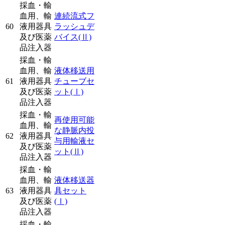
採血・輸
血用、輸
連続流式フ
60
液用器具
ラッシュデ
及び医薬
バイス
(Ⅱ)
品注入器
採血・輸
血用、輸
液体移送用
61
液用器具
チューブセ
及び医薬
ット
(Ⅰ)
品注入器
採血・輸
再使用可能
血用、輸
な静脈内投
62
液用器具
与用輸液セ
及び医薬
ット
(Ⅱ)
品注入器
採血・輸
血用、輸
液体移送器
63
液用器具
具セット
及び医薬
(Ⅰ)
品注入器
採血・輸