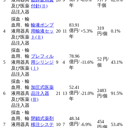
年
千個
及び医薬
付針
(Ⅱ)
品注入器
採血・輸
血用、輸
輸液ポンプ
83.91
319
億円/
4
液用器具
用輸液セッ
20
11
+5.3%
0.1%
円/個
年
及び医薬
ト
(Ⅱ)
品注入器
採血・輸
血用、輸
プレフィル
78.96
52
円/
億円/
5
液用器具
用シリンジ
9
4
-11.6%
43.1%
個
年
及び医薬
(Ⅰ)
品注入器
採血・輸
血用、輸
加圧式医薬
52.41
2483
億円/
6
液用器具
品注入器
21
13
-21.0%
91.5%
円/個
年
及び医薬
(Ⅲ)
品注入器
採血・輸
血用、輸
閉鎖式薬剤
48.34
454
億円/
7
液用器具
移注システ
10
7
-6.9%
53.4%
円/個