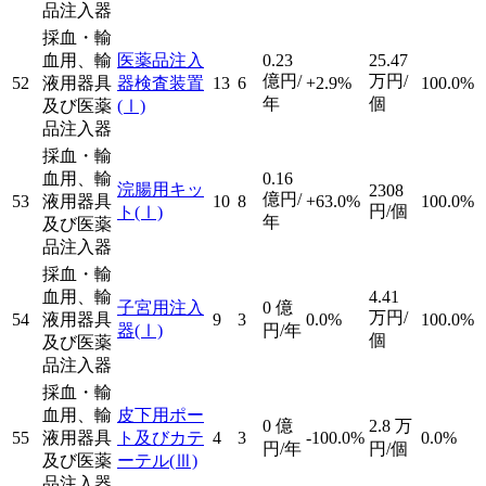
品注入器
採血・輸
血用、輸
医薬品注入
0.23
25.47
億円/
万円/
52
液用器具
器検査装置
13
6
+2.9%
100.0%
年
個
及び医薬
(Ⅰ)
品注入器
採血・輸
血用、輸
0.16
浣腸用キッ
2308
億円/
53
液用器具
10
8
+63.0%
100.0%
円/個
ト
(Ⅰ)
年
及び医薬
品注入器
採血・輸
血用、輸
4.41
子宮用注入
0
億
万円/
54
液用器具
9
3
0.0%
100.0%
器
(Ⅰ)
円/年
個
及び医薬
品注入器
採血・輸
血用、輸
皮下用ポー
0
億
2.8
万
55
液用器具
ト及びカテ
4
3
-100.0%
0.0%
円/年
円/個
及び医薬
ーテル
(Ⅲ)
品注入器