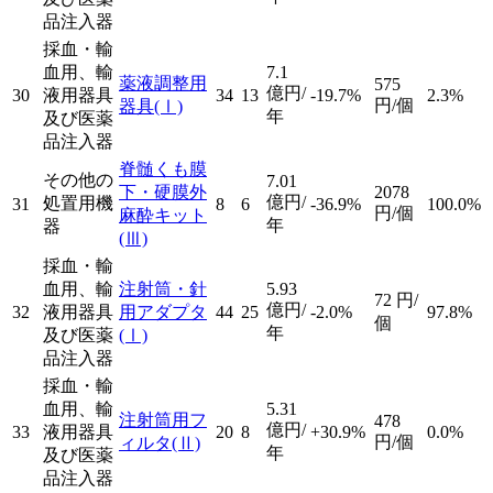
品注入器
採血・輸
血用、輸
7.1
薬液調整用
575
億円/
30
液用器具
34
13
-19.7%
2.3%
円/個
器具
(Ⅰ)
年
及び医薬
品注入器
脊髄くも膜
その他の
7.01
下・硬膜外
2078
億円/
処置用機
31
8
6
-36.9%
100.0%
円/個
麻酔キット
年
器
(Ⅲ)
採血・輸
血用、輸
注射筒・針
5.93
72
円/
億円/
32
液用器具
用アダプタ
44
25
-2.0%
97.8%
個
年
及び医薬
(Ⅰ)
品注入器
採血・輸
血用、輸
5.31
注射筒用フ
478
億円/
33
液用器具
20
8
+30.9%
0.0%
円/個
ィルタ
(Ⅱ)
年
及び医薬
品注入器