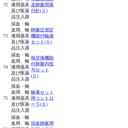
72
液用器具
皮静脈用翼
及び医薬
付針
(Ⅱ)
品注入器
採血・輸
血用、輸
静脈圧測定
73
液用器具
機能付輸液
及び医薬
セット
(Ⅱ)
品注入器
採血・輸
熱交換機能
血用、輸
付静脈内投
74
液用器具
与セット
及び医薬
(Ⅱ)
品注入器
採血・輸
血用、輸
輸液セット
75
液用器具
用コントロ
及び医薬
ーラ
(Ⅱ)
品注入器
採血・輸
血用、輸
頭皮静脈用