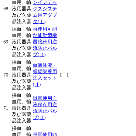
血用、輸
ンインデッ
68
液用器具
クスシステ
及び医薬
ム用アダプ
品注入器
タ
(Ⅰ)
採血・輸
再使用可能
血用、輸
な能動型機
69
液用器具
器接続用逆
及び医薬
流防止バル
品注入器
ブ
(Ⅱ)
採血・輸
血液体液・
血用、輸
経腸栄養用
70
液用器具
1
1
注入セット
及び医薬
(Ⅱ)
品注入器
採血・輸
単回使用血
血用、輸
液保存用逆
71
液用器具
流防止バル
及び医薬
ブ
(Ⅱ)
品注入器
採血・輸
血用、輸
単回使用頭