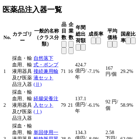
医薬品注入器一覧
品
企
年間
一般的名称
目
業
平均
カテゴリ
総出
成長率
国産比
No.
（クラス分
数
数
価格
ー
荷額
率
類）
採血・輸
自然落下
血用、輸
式・ポンプ
424.7
167
億円/
1
液用器具
接続兼用輸
71
16
-7.1%
29.2%
円/個
年
及び医薬
液セット
品注入器
(Ⅱ)
採血・輸
血用、輸
経腸栄養注
137.1
92
円/
億円/
2
液用器具
入セット
79
21
-6.1%
58.9%
個
年
及び医薬
(Ⅰ)
品注入器
採血・輸
血用、輸
単回使用一
134.3
2.58
億円/
万円/
3
液用器具
般静脈用翼
28
9
-8.0%
62.0%