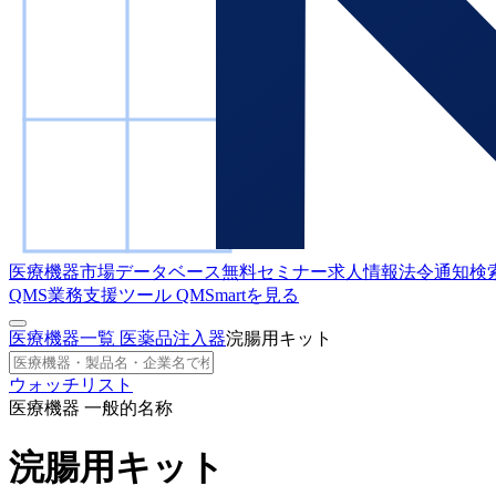
医療機器市場データベース
無料セミナー
求人情報
法令通知検
QMS業務支援ツール
QMSmartを見る
医療機器一覧
医薬品注入器
浣腸用キット
ウォッチリスト
医療機器 一般的名称
浣腸用キット