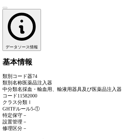
データソース情報
基本情報
類別コード
器74
類別名称
医薬品注入器
中分類名
採血・輸血用、輸液用器具及び医薬品注入器
コード
11582000
クラス分類
Ⅰ
GHTFルール
5-①
特定保守
－
設置管理
－
修理区分
－