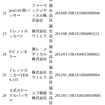
ファーマ
届
proGAV用パ
ックメデ
出
22
2014/09
20B1X10002000048
ッサー
ィカル株
品
式会社
目
届
ドレントロ
株式会社
出
23
2012/08
26B2X10004001121
ッカー2
ウミヒラ
品
目
届
東レ・メ
P-U トンネ
出
ディカル
24
2012/03
13B1X00015000022
ラー
品
株式会社
目
届
ドレントロ
株式会社
出
25
2012/01
26B2X10004000964
ッカーTKB-
ウミヒラ
品
S-135
目
届
Ｓ式カテー
ユフ精器
出
テルパッサ
26
2012/01
13B1X00249SD0005
株式会社
品
ー
目