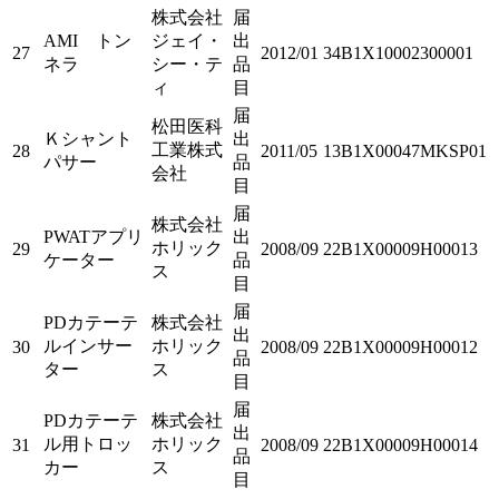
株式会社
届
AMI トン
ジェイ・
出
27
2012/01
34B1X10002300001
ネラ
シー・テ
品
ィ
目
届
松田医科
Ｋシャント
出
工業株式
28
2011/05
13B1X00047MKSP01
パサー
品
会社
目
届
株式会社
PWATアプリ
出
ホリック
29
2008/09
22B1X00009H00013
ケーター
品
ス
目
届
PDカテーテ
株式会社
出
ルインサー
ホリック
30
2008/09
22B1X00009H00012
品
ター
ス
目
届
PDカテーテ
株式会社
出
ル用トロッ
ホリック
31
2008/09
22B1X00009H00014
品
カー
ス
目