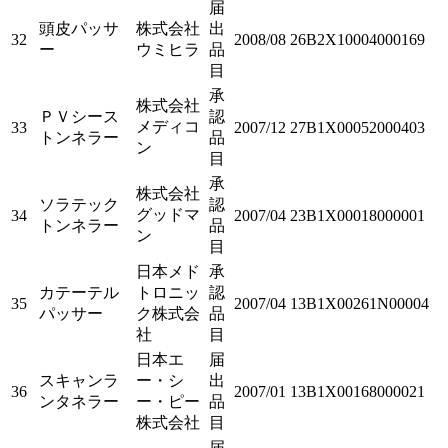
届
頭皮パッサ
株式会社
出
32
2008/08
26B2X10004000169
ー
ウミヒラ
品
目
承
株式会社
ＰＶシース
認
メディコ
33
2007/12
27B1X00052000403
トンネラー
品
ン
目
承
株式会社
ソラテック
認
グッドマ
34
2007/04
23B1X00018000001
トンネラー
品
ン
目
日本メド
承
カテーテル
トロニッ
認
35
2007/04
13B1X00261N00004
パッサー
ク株式会
品
社
目
日本エ
届
スキャンラ
ー・シ
出
36
2007/01
13B1X00168000021
ンタネラー
ー・ピー
品
株式会社
目
届