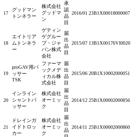
承
株式会社
グッドマン
認
グッドマ
17
2016/01
23B1X00018000007
トンネラー
品
ン
目
ゲティン
届
エイトリア
ゲグルー
出
18
ムトンネラ
プ・ジャ
2015/07
13B1X00176VI0020
品
ー
パン株式
目
会社
ファーマ
届
proGAV用パ
ックメデ
出
19
2015/06
20B1X10002000051
ッサー
ィカル株
品
TSK
式会社
目
届
インライン
株式会社
出
シャントパ
オーミッ
20
2014/12
25B1X00002000856
品
ッサー
ク
目
届
ドレインガ
株式会社
出
イドトロッ
オーミッ
21
2014/11
25B1X00002000860
品
カー
ク
目