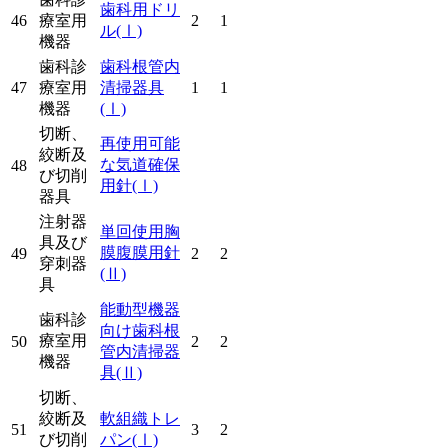
歯科用ドリ
46
療室用
2
1
ル
(Ⅰ)
機器
歯科診
歯科根管内
47
療室用
清掃器具
1
1
機器
(Ⅰ)
切断、
再使用可能
絞断及
な気道確保
48
び切削
用針
(Ⅰ)
器具
注射器
単回使用胸
具及び
膜腹膜用針
49
2
2
穿刺器
(Ⅱ)
具
能動型機器
歯科診
向け歯科根
療室用
50
2
2
管内清掃器
機器
具
(Ⅱ)
切断、
絞断及
軟組織トレ
51
3
2
び切削
パン
(Ⅰ)