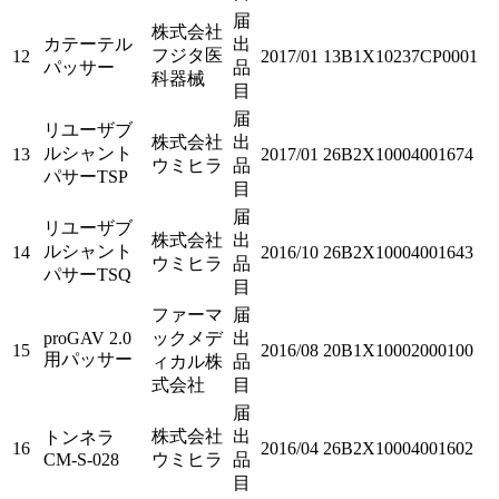
届
株式会社
カテーテル
出
フジタ医
12
2017/01
13B1X10237CP0001
パッサー
品
科器械
目
届
リユーザブ
株式会社
出
ルシャント
13
2017/01
26B2X10004001674
ウミヒラ
品
パサーTSP
目
届
リユーザブ
株式会社
出
ルシャント
14
2016/10
26B2X10004001643
ウミヒラ
品
パサーTSQ
目
ファーマ
届
proGAV 2.0
ックメデ
出
15
2016/08
20B1X10002000100
用パッサー
ィカル株
品
式会社
目
届
株式会社
出
トンネラ
16
2016/04
26B2X10004001602
CM-S-028
ウミヒラ
品
目