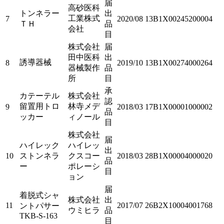
届
高砂医科
トンネラー
出
工業株式
7
2020/08
13B1X00245200004
ＴＨ
品
会社
目
株式会社
届
田中医科
出
誘導器械
8
2019/10
13B1X00274000264
器械製作
品
所
目
承
カテーテル
株式会社
認
留置用トロ
林寺メデ
9
2018/03
17B1X00001000002
品
ッカー
ィノール
目
株式会社
届
ハイレック
ハイレッ
出
10
ストンネラ
クスコー
2018/03
28B1X00004000020
品
ー
ポレーシ
目
ョン
届
着脱式シャ
株式会社
出
11
2017/07
26B2X10004001768
ントパサー
ウミヒラ
品
TKB-S-163
目