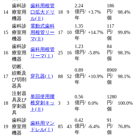
歯科診
歯科用根管
2.24
186
億円/
円/
14
療室用
口拡大ドリ
18
9
+3.7%
98.4%
年
個
機器
ル
(Ⅱ)
歯科診
電動式歯科
1.35
117
億円/
円/
15
療室用
用根管リー
17
10
+14.7%
99.8%
年
個
機器
マ
(Ⅱ)
歯科診
1.23
84
歯科用根管
億円/
円/
16
療室用
25
16
-5.8%
98.3%
リーマ
(Ⅰ)
年
個
機器
切断、
0.89
8969
絞断及
億円/
円/
穿孔器
(Ⅰ)
17
88
52
+10.9%
98.1%
び切削
年
個
器具
注射器
単回使用腰
0.56
1280
具及び
億円/
円/
椎穿刺キッ
18
3
3
0.0%
100.0%
穿刺器
年
個
ト
(Ⅱ)
具
歯科診
0.42
91
歯科用マン
億円/
円/
19
療室用
85
43
-6.4%
76.8%
ドレル
(Ⅰ)
年
個
機器