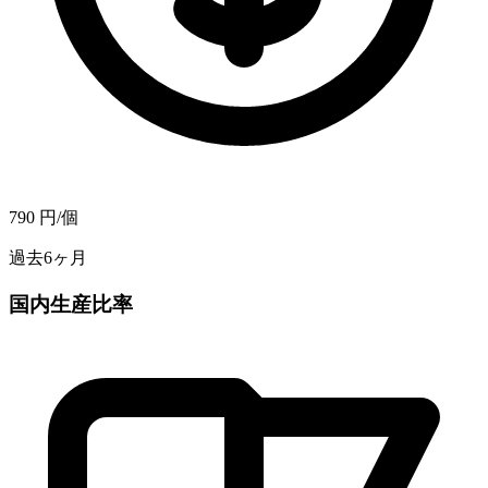
790
円/個
過去6ヶ月
国内生産比率