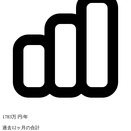
1783万
円/年
過去12ヶ月の合計