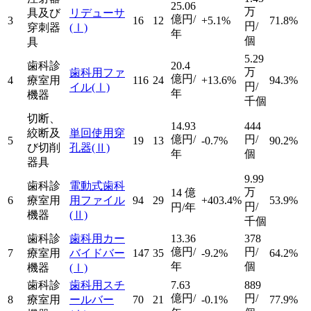
25.06
万
具及び
リデューサ
億円/
3
16
12
+5.1%
71.8%
円/
穿刺器
(Ⅰ)
年
個
具
5.29
歯科診
20.4
万
歯科用ファ
億円/
4
療室用
116
24
+13.6%
94.3%
円/
イル
(Ⅰ)
年
機器
千個
切断、
14.93
444
絞断及
単回使用穿
億円/
円/
5
19
13
-0.7%
90.2%
び切削
孔器
(Ⅱ)
年
個
器具
9.99
歯科診
電動式歯科
万
14
億
6
療室用
用ファイル
94
29
+403.4%
53.9%
円/
円/年
機器
(Ⅱ)
千個
歯科診
歯科用カー
13.36
378
億円/
円/
7
療室用
バイドバー
147
35
-9.2%
64.2%
年
個
機器
(Ⅰ)
歯科診
歯科用スチ
7.63
889
億円/
円/
8
療室用
ールバー
70
21
-0.1%
77.9%