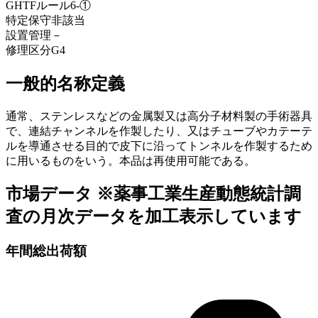
GHTFルール
6-①
特定保守
非該当
設置管理
－
修理区分
G4
一般的名称定義
通常、ステンレスなどの金属製又は高分子材料製の手術器具
で、連結チャンネルを作製したり、又はチューブやカテーテ
ルを導通させる目的で皮下に沿ってトンネルを作製するため
に用いるものをいう。本品は再使用可能である。
市場データ
※薬事工業生産動態統計調
査の月次データを加工表示しています
年間総出荷額