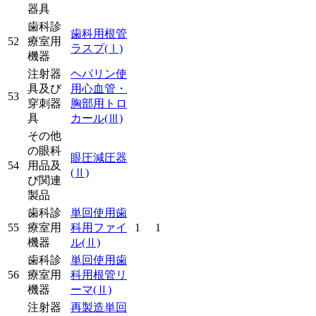
器具
歯科診
歯科用根管
52
療室用
ラスプ
(Ⅰ)
機器
注射器
ヘパリン使
具及び
用心血管・
53
穿刺器
胸部用トロ
具
カール
(Ⅲ)
その他
の眼科
眼圧減圧器
54
用品及
(Ⅱ)
び関連
製品
歯科診
単回使用歯
55
療室用
科用ファイ
1
1
機器
ル
(Ⅱ)
歯科診
単回使用歯
56
療室用
科用根管リ
機器
ーマ
(Ⅱ)
注射器
再製造単回