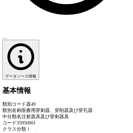
データソース情報
基本情報
類別コード
器49
類別名称
医療用穿刺器、穿削器及び穿孔器
中分類名
注射器具及び穿刺器具
コード
35950001
クラス分類
Ⅰ