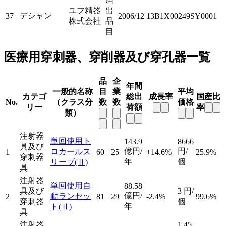
ユフ精器
出
デシャン
37
2006/12
13B1X00249SY0001
株式会社
品
目
医療用穿刺器、穿削器及び穿孔器一覧
品
企
年間
一般的名称
目
業
平均
カテゴ
総出
成長率
国産比
No.
（クラス分
数
数
価格
リー
荷額
率
類）
注射器
単回使用ト
143.9
8666
具及び
億円/
円/
ロカールス
1
60
25
+14.6%
25.9%
穿刺器
年
個
リーブ
(Ⅱ)
具
注射器
単回使用自
88.58
具及び
3
円/
億円/
動ランセッ
2
81
29
-2.4%
99.6%
穿刺器
個
年
ト
(Ⅱ)
具
注射器
1.45