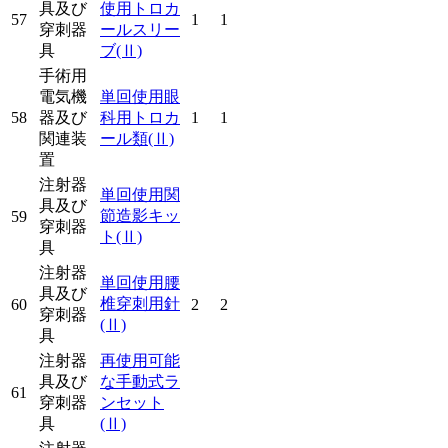
具及び
使用トロカ
57
1
1
穿刺器
ールスリー
具
ブ
(Ⅱ)
手術用
電気機
単回使用眼
58
器及び
科用トロカ
1
1
関連装
ール類
(Ⅱ)
置
注射器
単回使用関
具及び
節造影キッ
59
穿刺器
ト
(Ⅱ)
具
注射器
単回使用腰
具及び
椎穿刺用針
60
2
2
穿刺器
(Ⅱ)
具
注射器
再使用可能
具及び
な手動式ラ
61
穿刺器
ンセット
具
(Ⅱ)