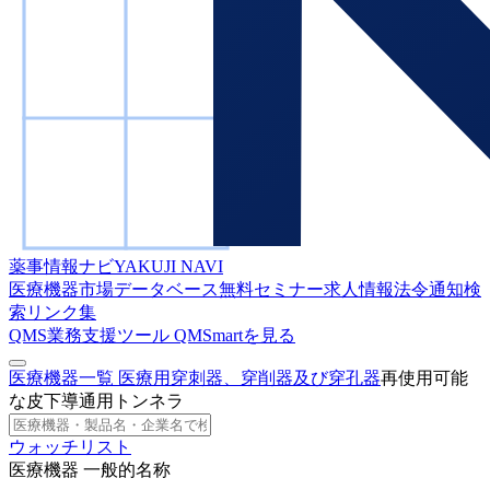
薬事情報ナビ
YAKUJI NAVI
医療機器市場データベース
無料セミナー
求人情報
法令通知検
索
リンク集
QMS業務支援ツール
QMSmartを見る
医療機器一覧
医療用穿刺器、穿削器及び穿孔器
再使用可能
な皮下導通用トンネラ
ウォッチリスト
医療機器 一般的名称