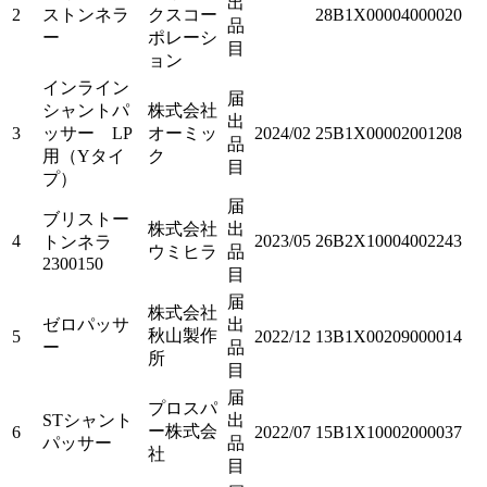
出
2
ストンネラ
クスコー
28B1X00004000020
品
ー
ポレーシ
目
ョン
インライン
届
シャントパ
株式会社
出
3
ッサー LP
オーミッ
2024/02
25B1X00002001208
品
用（Yタイ
ク
目
プ）
届
ブリストー
株式会社
出
4
2023/05
26B2X10004002243
トンネラ
ウミヒラ
品
2300150
目
届
株式会社
ゼロパッサ
出
秋山製作
5
2022/12
13B1X00209000014
ー
品
所
目
届
プロスパ
STシャント
出
ー株式会
6
2022/07
15B1X10002000037
パッサー
品
社
目