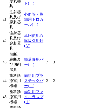
穿刺器
ド
(Ⅰ)
具
注射器
心血管・胸
具及び
部用トロカ
41
穿刺器
ール
(Ⅰ)
具
注射器
単回使用心
具及び
臓吸引用針
42
穿刺器
(Ⅳ)
具
切断、
絞断及
頭蓋骨用バ
43
7
3
び切削
ー
(Ⅰ)
器具
歯科診
歯科用プラ
44
療室用
スチックバ
2
2
機器
ー
(Ⅰ)
歯科診
歯科用ファ
45
療室用
イルラスプ
機器
(Ⅰ)
歯科診