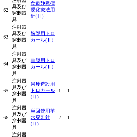
注射器
食道静脈瘤
具及び
硬化療法用
62
穿刺器
針
(Ⅱ)
具
注射器
具及び
胸部用トロ
63
穿刺器
カール
(Ⅱ)
具
注射器
具及び
羊膜用トロ
64
穿刺器
カール
(Ⅱ)
具
注射器
胃瘻造設用
具及び
トロカール
65
1
1
穿刺器
(Ⅱ)
具
注射器
単回使用羊
具及び
水穿刺針
66
2
1
穿刺器
(Ⅱ)
具
注射器