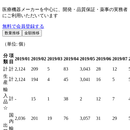
医療機器メーカーを中心に、開発・品質保証・薬事の実務者
にご利用いただいています
無料で会員登録する
数量推移
金額推移
（単位: 個）
分
項
2019/01
2019/02
2019/03
2019/04
2019/05
2019/06
2019/07
類
目
計
計
2,124
209
5
83
3,043
28
12
生
計
2,124
194
4
45
3,041
16
5
産
輸
入
計
-
15
1
38
2
12
7
品
☆
国
2,036
201
19
76
3,057
31
29
内
出
輸