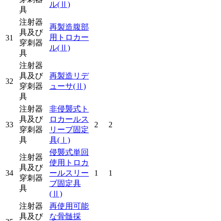
ル
(Ⅱ)
具
注射器
再製造腹部
具及び
用トロカー
31
穿刺器
ル
(Ⅱ)
具
注射器
具及び
再製造リデ
32
穿刺器
ューサ
(Ⅱ)
具
注射器
非侵襲式ト
具及び
ロカールス
33
2
2
穿刺器
リーブ固定
具
具
(Ⅰ)
侵襲式単回
注射器
使用トロカ
具及び
34
ールスリー
1
1
穿刺器
ブ固定具
具
(Ⅱ)
注射器
再使用可能
具及び
な骨髄採