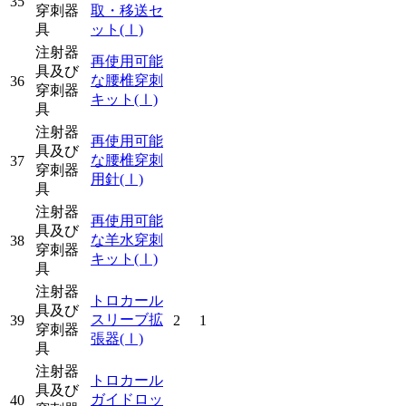
35
穿刺器
取・移送セ
具
ット
(Ⅰ)
注射器
再使用可能
具及び
な腰椎穿刺
36
穿刺器
キット
(Ⅰ)
具
注射器
再使用可能
具及び
な腰椎穿刺
37
穿刺器
用針
(Ⅰ)
具
注射器
再使用可能
具及び
な羊水穿刺
38
穿刺器
キット
(Ⅰ)
具
注射器
トロカール
具及び
スリーブ拡
39
2
1
穿刺器
張器
(Ⅰ)
具
注射器
トロカール
具及び
ガイドロッ
40