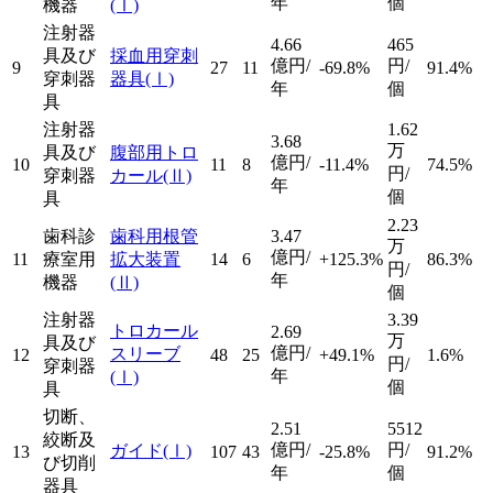
年
個
機器
(Ⅰ)
注射器
4.66
465
具及び
採血用穿刺
億円/
円/
9
27
11
-69.8%
91.4%
穿刺器
器具
(Ⅰ)
年
個
具
注射器
1.62
3.68
万
具及び
腹部用トロ
億円/
10
11
8
-11.4%
74.5%
円/
穿刺器
カール
(Ⅱ)
年
個
具
2.23
歯科診
歯科用根管
3.47
万
億円/
11
療室用
拡大装置
14
6
+125.3%
86.3%
円/
年
機器
(Ⅱ)
個
注射器
3.39
トロカール
2.69
万
具及び
億円/
スリーブ
12
48
25
+49.1%
1.6%
円/
穿刺器
年
(Ⅰ)
個
具
切断、
2.51
5512
絞断及
億円/
円/
ガイド
(Ⅰ)
13
107
43
-25.8%
91.2%
び切削
年
個
器具