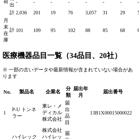
荷
-
-
-
-
-
-
-
-
出
計
2,036
201
19
76
3,057
31
29
月
末
計
101
109
95
102
88
85
68
在
庫
医療機器品目一覧（34品目、20社）
※ 一部の古いデータや最新情報が含まれていない場合があ
ります
分
届出年
製品名
企業名
届出番号
No.
類
月
届
東レ・メ
P-U トンネ
出
ディカル
1
13B1X00015000022
ラー
品
株式会社
目
株式会社
届
ハイレック
ハイレッ