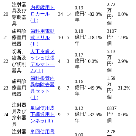
注射器
2.72
内視鏡用ト
0.19
万
具及び
億円/
ロカール
20
34
14
-82.0%
0.0%
円/
穿刺器
年
(Ⅰ)
個
具
歯科診
歯科用電動
0.18
3107
億円/
円/
21
療室用
式ドリル
10
5
-18.1%
1.9%
年
個
機器
(Ⅱ)
切断、
人工皮膚メ
5.13
0.17
万
絞断及
ッシュ拡張
億円/
22
4
3
0.0%
2.9%
円/
び切削
デルマトー
年
個
器具
ム
(Ⅰ)
歯科根管内
1.59
歯科診
0.16
万
異物除去器
億円/
療室用
23
8
7
-49.9%
31.2%
円/
具セット
年
機器
個
(Ⅰ)
注射器
単回使用皮
0.12
6837
具及び
億円/
円/
下導通用ト
24
9
7
-32.5%
0.0%
穿刺器
年
個
ンネラ
(Ⅱ)
具
注射器
単回使用骨
2.78
0.09