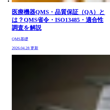
医療機器QMS・品質保証（QA）と
は？QMS省令・ISO13485・適合性
調査を解説
QMS基礎
2026.04.28 更新