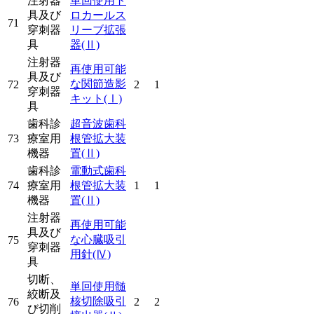
注射器
単回使用ト
具及び
ロカールス
71
穿刺器
リーブ拡張
具
器
(Ⅱ)
注射器
再使用可能
具及び
な関節造影
72
2
1
穿刺器
キット
(Ⅰ)
具
歯科診
超音波歯科
73
療室用
根管拡大装
機器
置
(Ⅱ)
歯科診
電動式歯科
74
療室用
根管拡大装
1
1
機器
置
(Ⅱ)
注射器
再使用可能
具及び
な心臓吸引
75
穿刺器
用針
(Ⅳ)
具
切断、
単回使用髄
絞断及
核切除吸引
76
2
2
び切削