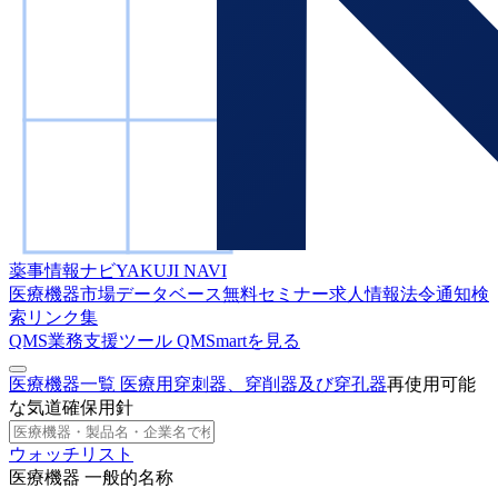
薬事情報ナビ
YAKUJI NAVI
医療機器市場データベース
無料セミナー
求人情報
法令通知検
索
リンク集
QMS業務支援ツール
QMSmartを見る
医療機器一覧
医療用穿刺器、穿削器及び穿孔器
再使用可能
な気道確保用針
ウォッチリスト
医療機器 一般的名称