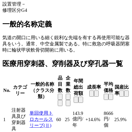
設置管理
－
修理区分
G4
一般的名称定義
気道の開口に用いる細く鋭利な先端を有する再使用可能な器
具をいう。通常、中空金属製である。特に救急の呼吸器閉塞
時に輪状甲状軟骨切開術に用いる。
医療用穿刺器、穿削器及び穿孔器一覧
品
企
年間
一般的名称
目
業
平均
カテゴ
総出
成長率
国産比
No.
（クラス分
数
数
価格
リー
荷額
率
類）
注射器
単回使用ト
143.9
8666
具及び
億円/
円/
ロカールス
1
60
25
+14.6%
25.9%
穿刺器
年
個
リーブ
(Ⅱ)
具