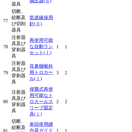
摘出器
(Ⅱ)
器具
切断、
絞断及
気道確保用
77
び切削
針
(Ⅱ)
器具
注射器
再使用可能
具及び
な自動ラン
78
1
1
穿刺器
セット
(Ⅰ)
具
注射器
耳鼻咽喉科
具及び
用トロカー
79
3
2
穿刺器
ル
(Ⅰ)
具
侵襲式再使
注射器
用可能なト
具及び
80
ロカールス
2
2
穿刺器
リーブ固定
具
具
(Ⅰ)
切断、
単回使用縫
絞断及
合器ガイド
81
1
1