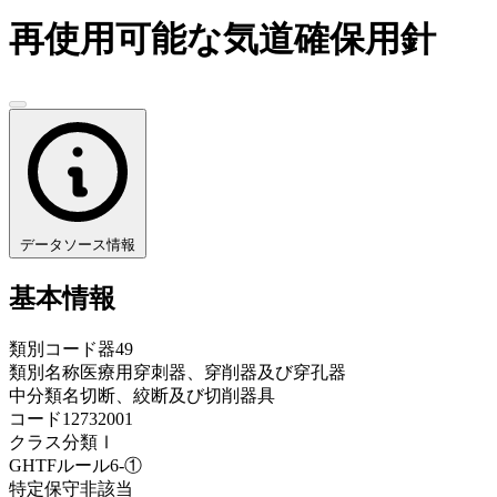
再使用可能な気道確保用針
データソース情報
基本情報
類別コード
器49
類別名称
医療用穿刺器、穿削器及び穿孔器
中分類名
切断、絞断及び切削器具
コード
12732001
クラス分類
Ⅰ
GHTFルール
6-①
特定保守
非該当