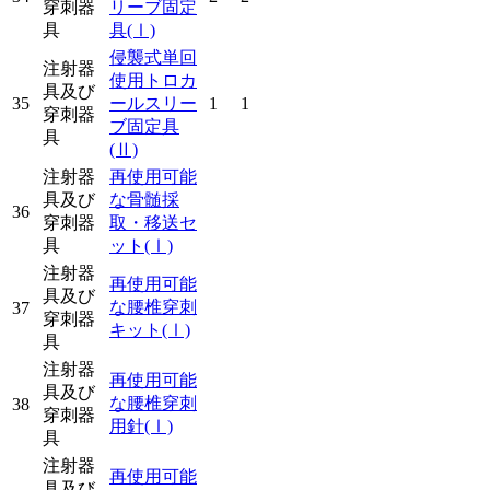
穿刺器
リーブ固定
具
具
(Ⅰ)
侵襲式単回
注射器
使用トロカ
具及び
35
ールスリー
1
1
穿刺器
ブ固定具
具
(Ⅱ)
注射器
再使用可能
具及び
な骨髄採
36
穿刺器
取・移送セ
具
ット
(Ⅰ)
注射器
再使用可能
具及び
な腰椎穿刺
37
穿刺器
キット
(Ⅰ)
具
注射器
再使用可能
具及び
な腰椎穿刺
38
穿刺器
用針
(Ⅰ)
具
注射器
再使用可能
具及び