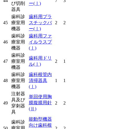
44
7
3
び切削
ー
(Ⅰ)
器具
歯科診
歯科用プラ
45
療室用
スチックバ
2
2
機器
ー
(Ⅰ)
歯科診
歯科用ファ
46
療室用
イルラスプ
機器
(Ⅰ)
歯科診
歯科用ドリ
47
療室用
2
1
ル
(Ⅰ)
機器
歯科診
歯科根管内
48
療室用
清掃器具
1
1
機器
(Ⅰ)
注射器
単回使用胸
具及び
膜腹膜用針
49
2
2
穿刺器
(Ⅱ)
具
能動型機器
歯科診
向け歯科根
療室用
50
2
2