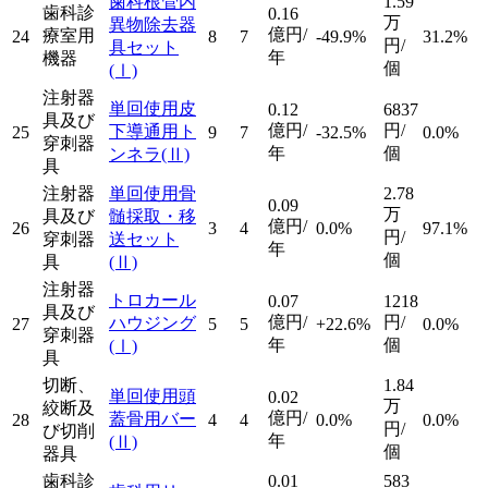
歯科根管内
1.59
歯科診
0.16
万
異物除去器
億円/
療室用
24
8
7
-49.9%
31.2%
円/
具セット
年
機器
個
(Ⅰ)
注射器
単回使用皮
0.12
6837
具及び
億円/
円/
下導通用ト
25
9
7
-32.5%
0.0%
穿刺器
年
個
ンネラ
(Ⅱ)
具
注射器
単回使用骨
2.78
0.09
万
具及び
髄採取・移
億円/
26
3
4
0.0%
97.1%
円/
穿刺器
送セット
年
個
具
(Ⅱ)
注射器
トロカール
0.07
1218
具及び
億円/
円/
ハウジング
27
5
5
+22.6%
0.0%
穿刺器
年
個
(Ⅰ)
具
切断、
1.84
単回使用頭
0.02
万
絞断及
億円/
蓋骨用バー
28
4
4
0.0%
0.0%
円/
び切削
年
(Ⅱ)
個
器具
歯科診
0.01
583