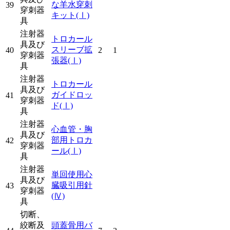
な羊水穿刺
39
穿刺器
キット
(Ⅰ)
具
注射器
トロカール
具及び
スリーブ拡
40
2
1
穿刺器
張器
(Ⅰ)
具
注射器
トロカール
具及び
ガイドロッ
41
穿刺器
ド
(Ⅰ)
具
注射器
心血管・胸
具及び
部用トロカ
42
穿刺器
ール
(Ⅰ)
具
注射器
単回使用心
具及び
臓吸引用針
43
穿刺器
(Ⅳ)
具
切断、
絞断及
頭蓋骨用バ