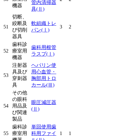
管内清掃器
機器
具
(Ⅱ)
切断、
絞断及
軟組織トレ
51
3
2
び切削
パン
(Ⅰ)
器具
歯科診
歯科用根管
52
療室用
ラスプ
(Ⅰ)
機器
注射器
ヘパリン使
具及び
用心血管・
53
穿刺器
胸部用トロ
具
カール
(Ⅲ)
その他
の眼科
眼圧減圧器
54
用品及
(Ⅱ)
び関連
製品
歯科診
単回使用歯
55
療室用
科用ファイ
1
1
機器
ル
(Ⅱ)