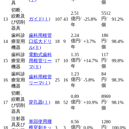
個
具
切断、
2.51
5512
絞断及
億円/
円/
ガイド
(Ⅰ)
13
107
43
-25.8%
91.2%
び切削
年
個
器具
歯科診
歯科用根管
2.24
186
億円/
円/
14
療室用
口拡大ドリ
18
9
+3.7%
98.4%
年
個
機器
ル
(Ⅱ)
歯科診
電動式歯科
1.35
117
億円/
円/
15
療室用
用根管リー
17
10
+14.7%
99.8%
年
個
機器
マ
(Ⅱ)
歯科診
1.23
84
歯科用根管
億円/
円/
16
療室用
25
16
-5.8%
98.3%
リーマ
(Ⅰ)
年
個
機器
切断、
0.89
8969
絞断及
億円/
円/
穿孔器
(Ⅰ)
17
88
52
+10.9%
98.1%
び切削
年
個
器具
注射器
単回使用腰
0.56
1280
具及び
億円/
円/
椎穿刺キッ
18
3
3
0.0%
100.0%