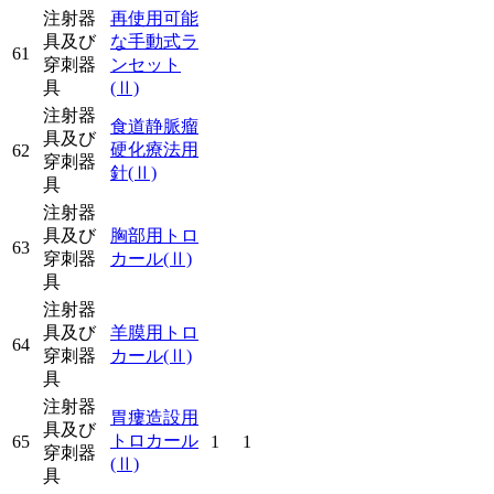
注射器
再使用可能
具及び
な手動式ラ
61
穿刺器
ンセット
具
(Ⅱ)
注射器
食道静脈瘤
具及び
硬化療法用
62
穿刺器
針
(Ⅱ)
具
注射器
具及び
胸部用トロ
63
穿刺器
カール
(Ⅱ)
具
注射器
具及び
羊膜用トロ
64
穿刺器
カール
(Ⅱ)
具
注射器
胃瘻造設用
具及び
トロカール
65
1
1
穿刺器
(Ⅱ)
具