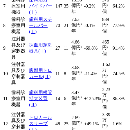
億円/
円/
7
療室用
バイドバー
147
35
-9.2%
64.2%
年
個
機器
(Ⅰ)
歯科診
歯科用スチ
7.63
889
億円/
円/
8
療室用
ールバー
70
21
-0.1%
77.9%
年
個
機器
(Ⅰ)
注射器
4.66
465
具及び
採血用穿刺
億円/
円/
9
27
11
-69.8%
91.4%
穿刺器
器具
(Ⅰ)
年
個
具
注射器
1.62
3.68
万
具及び
腹部用トロ
億円/
10
11
8
-11.4%
74.5%
円/
穿刺器
カール
(Ⅱ)
年
個
具
2.23
歯科診
歯科用根管
3.47
万
億円/
11
療室用
拡大装置
14
6
+125.3%
86.3%
円/
年
機器
(Ⅱ)
個
注射器
3.39
トロカール
2.69
万
具及び
億円/
スリーブ
12
48
25
+49.1%
1.6%
円/
穿刺器
年
(Ⅰ)