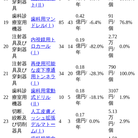
穿刺器
年
個
ト
(Ⅱ)
具
歯科診
0.42
91
歯科用マン
億円/
円/
19
療室用
85
43
-6.4%
76.8%
ドレル
(Ⅰ)
年
個
機器
注射器
2.72
内視鏡用ト
0.19
万
具及び
億円/
ロカール
20
34
14
-82.0%
0.0%
円/
穿刺器
年
(Ⅰ)
個
具
注射器
再使用可能
0.18
790
具及び
な皮下導通
億円/
円/
21
34
20
-28.3%
100.0%
穿刺器
用トンネラ
年
個
具
(Ⅰ)
歯科診
歯科用電動
0.18
3107
億円/
円/
22
療室用
式ドリル
10
5
-18.1%
1.9%
年
個
機器
(Ⅱ)
切断、
人工皮膚メ
5.13
0.17
万
絞断及
ッシュ拡張
億円/
23
4
3
0.0%
2.9%
円/
び切削
デルマトー
年
個
器具
ム
(Ⅰ)