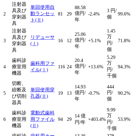
注射器
単回使用自
88.58
具及び
3
円/
億円/
動ランセッ
2
81
29
-2.4%
99.6%
穿刺器
個
年
ト
(Ⅱ)
具
注射器
1.45
25.06
万
具及び
リデューサ
億円/
3
16
12
+5.1%
71.8%
円/
穿刺器
(Ⅰ)
年
個
具
5.29
歯科診
20.4
万
歯科用ファ
億円/
4
療室用
116
24
+13.6%
94.3%
円/
イル
(Ⅰ)
年
機器
千個
切断、
14.93
444
絞断及
単回使用穿
億円/
円/
5
19
13
-0.7%
90.2%
び切削
孔器
(Ⅱ)
年
個
器具
9.99
歯科診
電動式歯科
万
14
億
6
療室用
用ファイル
94
29
+403.4%
53.9%
円/
円/年
機器
(Ⅱ)
千個
歯科診
歯科用カー
13.36
378