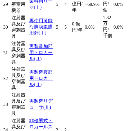
歯科用リー
億円/
円/
29
療室用
5
4
+68.9%
0.0%
マ
(Ⅰ)
年
個
機器
注射器
1.82
再使用可能
万
具及び
0
億
な胸膜腹膜
30
5
5
0.0%
0.0%
円/
穿刺器
円/年
用針
(Ⅰ)
千個
具
注射器
再製造胸部
具及び
用トロカー
31
穿刺器
ル
(Ⅱ)
具
注射器
再製造腹部
具及び
用トロカー
32
穿刺器
ル
(Ⅱ)
具
注射器
具及び
再製造リデ
33
穿刺器
ューサ
(Ⅱ)
具
注射器
非侵襲式ト
具及び
ロカールス
34
2
2