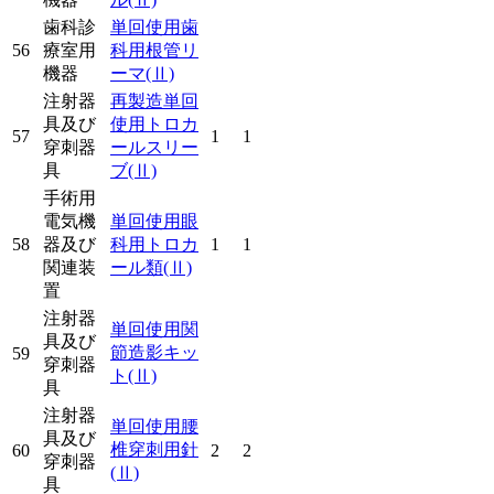
歯科診
単回使用歯
56
療室用
科用根管リ
機器
ーマ
(Ⅱ)
注射器
再製造単回
具及び
使用トロカ
57
1
1
穿刺器
ールスリー
具
ブ
(Ⅱ)
手術用
電気機
単回使用眼
58
器及び
科用トロカ
1
1
関連装
ール類
(Ⅱ)
置
注射器
単回使用関
具及び
節造影キッ
59
穿刺器
ト
(Ⅱ)
具
注射器
単回使用腰
具及び
椎穿刺用針
60
2
2
穿刺器
(Ⅱ)
具