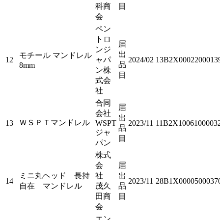
科商
目
会
ペン
トロ
届
ンジ
出
モチール マンドレル
12
ャパ
2024/02
13B2X0002200013
品
8mm
ン株
目
式会
社
合同
届
会社
出
ＷＳＰＴマンドレル
13
WSPT
2023/11
11B2X1006100003
品
ジャ
目
パン
株式
会
届
ミニ丸ヘッド 長持
社
出
14
2023/11
28B1X0000500037
自在 マンドレル
茂久
品
田商
目
会
エン