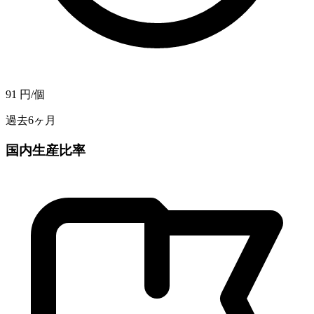
91
円/個
過去6ヶ月
国内生産比率