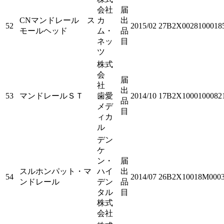
会社
届
CNマンドレール ス
カ
出
52
2015/02
27B2X0028100018
モールヘッド
ム・
品
ネッ
目
ツ
株式
会
届
社
出
53
マンドレールＳＴ
歯愛
2014/10
17B2X1000100082
品
メデ
目
ィカ
ル
デン
ケ
ン・
届
スルホンパット・マ
ハイ
出
54
2014/07
26B2X10018M000
ンドレール
デン
品
タル
目
株式
会社