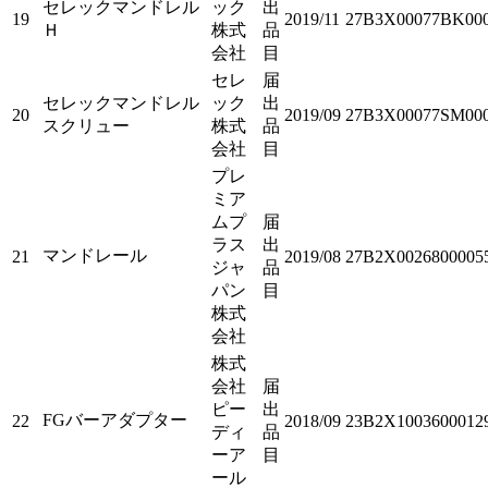
セレックマンドレル
ック
出
19
2019/11
27B3X00077BK00
Ｈ
株式
品
会社
目
セレ
届
セレックマンドレル
ック
出
20
2019/09
27B3X00077SM00
スクリュー
株式
品
会社
目
プレ
ミア
ムプ
届
ラス
出
マンドレール
21
2019/08
27B2X0026800005
ジャ
品
パン
目
株式
会社
株式
会社
届
ピー
出
FGバーアダプター
22
2018/09
23B2X1003600012
ディ
品
ーア
目
ール