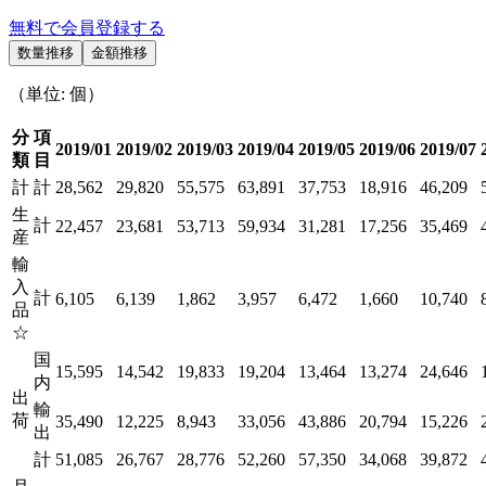
無料で会員登録する
数量推移
金額推移
（単位: 個）
分
項
2019/01
2019/02
2019/03
2019/04
2019/05
2019/06
2019/07
類
目
計
計
28,562
29,820
55,575
63,891
37,753
18,916
46,209
生
計
22,457
23,681
53,713
59,934
31,281
17,256
35,469
産
輸
入
計
6,105
6,139
1,862
3,957
6,472
1,660
10,740
品
☆
国
15,595
14,542
19,833
19,204
13,464
13,274
24,646
内
出
輸
荷
35,490
12,225
8,943
33,056
43,886
20,794
15,226
出
計
51,085
26,767
28,776
52,260
57,350
34,068
39,872