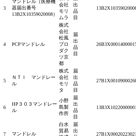
マンドレル（医療機
会社
出
器届出番号
3
13B2X1035902000
モリ
品
13B2X10359020008）
ムラ
目
株式
会社
届
松風
出
4
PCPマンドレル
プロ
26B3X0001400001
品
ダク
目
ツ京
都
株式
届
ＮＴＩ マンドレー
会社
出
5
27B1X0010900026
ル
モリ
品
タ
目
届
小野
HP３０３マンドレー
出
島製
6
13B3X1022000000
ル
品
作所
目
白水
届
貿易
出
マンドレル
7
27B1X0002022302