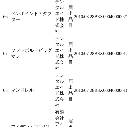
デン
タル
届
ペンポイントアダプ
エイ
出
66
2010/08
28B3X0004000002
ター
ド株
品
式会
目
社
デン
タル
届
ソフトポル・ビッグ
エイ
出
67
2010/07
28B3X0004000001
マン
ド株
品
式会
目
社
デン
タル
届
エイ
出
マンドレル
68
2010/07
28B3X0004000001
ド株
品
式会
目
社
有限
会社
届
アイ
アイデントマンドレ
出