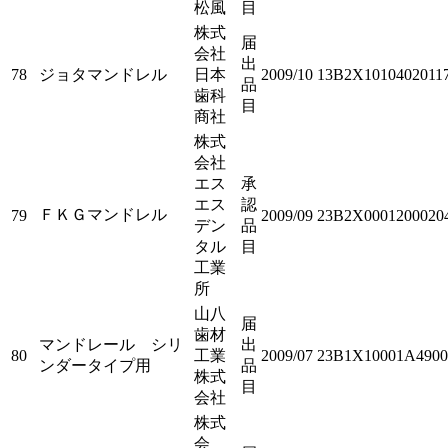
松風
目
株式
届
会社
出
78
ジョタマンドレル
日本
2009/10
13B2X1010402011
品
歯科
目
商社
株式
会社
エス
承
エス
認
ＦＫＧマンドレル
79
2009/09
23B2X0001200020
デン
品
タル
目
工業
所
山八
届
歯材
マンドレール シリ
出
80
工業
2009/07
23B1X10001A4900
ンダータイプ用
品
株式
目
会社
株式
会