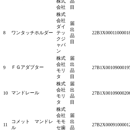
株式
品
会社
目
株式
会社
届
ダイ
出
8
ワンタッチホルダー
テッ
22B3X0001100001
品
クジ
目
ャパ
ン
株式
届
会社
出
ＦＧアダプター
9
27B1X0010900019
モリ
品
タ
目
株式
届
会社
出
マンドレール
10
27B1X0010900020
モリ
品
タ
目
株式
会社
届
コメット マンドレ
モモ
出
11
27B2X0009100001
ル
セ歯
品