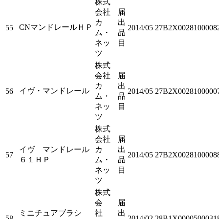
株式
会社
届
カ
出
CNマンドレールＨＰ
55
2014/05
27B2X0028100008
ム・
品
ネッ
目
ツ
株式
会社
届
カ
出
イヴ・マンドレール
56
2014/05
27B2X0028100000
ム・
品
ネッ
目
ツ
株式
会社
届
イヴ マンドレール
カ
出
57
2014/05
27B2X0028100008
６１ＨＰ
ム・
品
ネッ
目
ツ
株式
会
届
ミニチュアブラシ
社
出
58
2014/02
28B1X0000500031