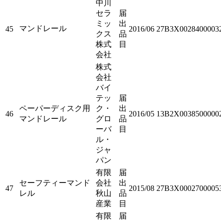
中川
セラ
届
ミッ
出
マンドレール
45
2016/06
27B3X0028400003
クス
品
株式
目
会社
株式
会社
バイ
テッ
届
ペーパーディスク用
ク・
出
46
2016/05
13B2X0038500000
マンドレール
グロ
品
ーバ
目
ル・
ジャ
パン
有限
届
セーフティーマンド
会社
出
47
2015/08
27B3X0002700005
レル
秋山
品
産業
目
有限
届