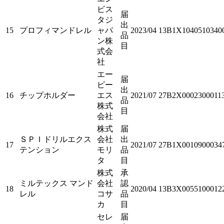
ビス
届
タジ
出
15
プロフィマンドレル
ャパ
2023/04
13B1X1040510340
品
ン株
目
式会
社
エー
届
ピー
出
16
チップホルダー
エス
2021/07
27B2X0002300011
品
株式
目
会社
株式
届
ＳＰＩドリルエクス
会社
出
17
2021/07
27B1X0010900034
テンション
モリ
品
タ
目
株式
承
ミルテックス マンド
会社
認
18
2020/04
13B3X0055100012
レル
コサ
品
カ
目
セレ
届