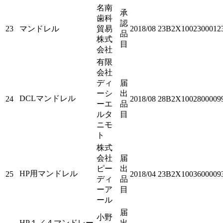
名南
承
歯科
認
23
マンドレル
貿易
2018/08
23B2X1002300012
品
株式
目
会社
有限
会社
ディ
届
ーシ
出
DCLマンドレル
24
2018/08
28B2X1002800009
ーエ
品
ルタ
目
ニモ
ト
株式
会社
届
ピー
出
HP用マンドレル
25
2018/04
23B2X1003600009
ディ
品
ーア
目
ール
届
小野
HP１／４マンドレー
出