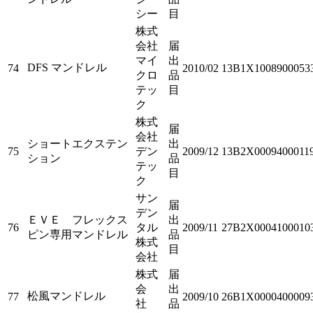
シー
目
株式
会社
届
マイ
出
DFS マンドレル
74
2010/02
13B1X1008900053
クロ
品
テッ
目
ク
株式
届
会社
ショートエクステン
出
75
デン
2009/12
13B2X0009400011
ション
品
テッ
目
ク
サン
届
デン
ＥＶＥ フレックス
出
76
タル
2009/11
27B2X0004100010
ピン専用マンドレル
品
株式
目
会社
株式
届
会
出
松風マンドレル
77
2009/10
26B1X0000400009
社
品