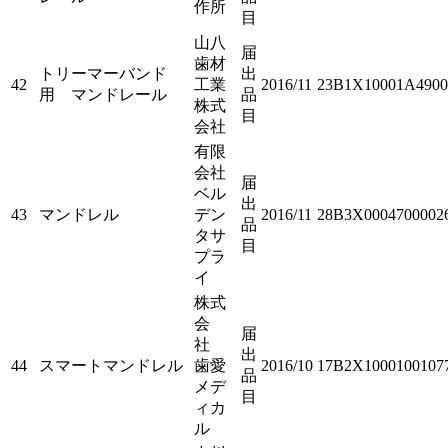
作所
目
山八
届
歯材
トリーマーバンド
出
42
工業
2016/11
23B1X10001A4900
用 マンドレール
品
株式
目
会社
有限
会社
届
ベル
出
43
マンドレル
デン
2016/11
28B3X0004700002
品
タサ
目
プラ
イ
株式
会
届
社
出
44
スマートマンドレル
歯愛
2016/10
17B2X1000100107
品
メデ
目
ィカ
ル