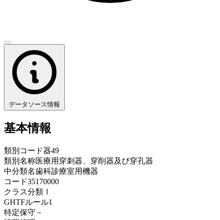
データソース情報
基本情報
類別コード
器49
類別名称
医療用穿刺器、穿削器及び穿孔器
中分類名
歯科診療室用機器
コード
35170000
クラス分類
Ⅰ
GHTFルール
1
特定保守
－