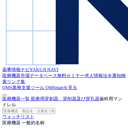
薬事情報ナビ
YAKUJI NAVI
医療機器市場データベース
無料セミナー
求人情報
法令通知検
索
リンク集
QMS業務支援ツール
QMSmartを見る
医療機器一覧
医療用穿刺器、穿削器及び穿孔器
歯科用マン
ドレル
ウォッチリスト
医療機器 一般的名称