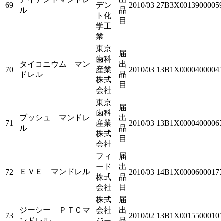
69
デン
2010/03
27B3X0013900005
ル
品
ト化
目
学工
業
東京
届
歯科
タイコニウム マン
出
70
産業
2010/03
13B1X0000400004
ドレル
品
株式
目
会社
東京
届
歯科
ブッシュ マンドレ
出
71
産業
2010/03
13B1X0000400006
ル
品
株式
目
会社
フィ
届
ード
出
ＥＶＥ マンドレル
72
2010/03
14B1X0000600017
株式
品
会社
目
株式
届
ジーシー ＰＴＣマ
会社
出
73
2010/02
13B1X0015500010
ンドレル
ジー
品