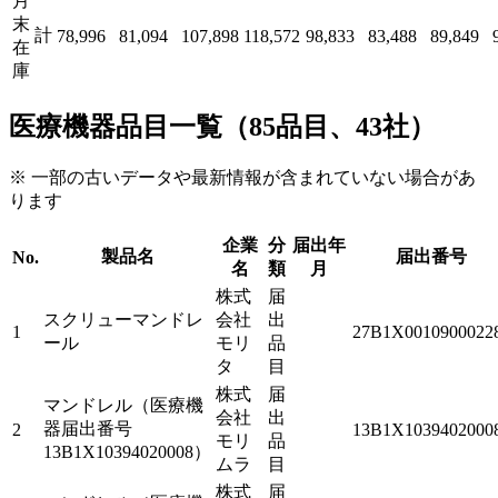
月
末
計
78,996
81,094
107,898
118,572
98,833
83,488
89,849
在
庫
医療機器品目一覧（85品目、43社）
※ 一部の古いデータや最新情報が含まれていない場合があ
ります
企業
分
届出年
製品名
届出番号
No.
名
類
月
株式
届
スクリューマンドレ
会社
出
1
27B1X0010900022
ール
モリ
品
タ
目
株式
届
マンドレル（医療機
会社
出
器届出番号
2
13B1X1039402000
モリ
品
13B1X10394020008）
ムラ
目
株式
届