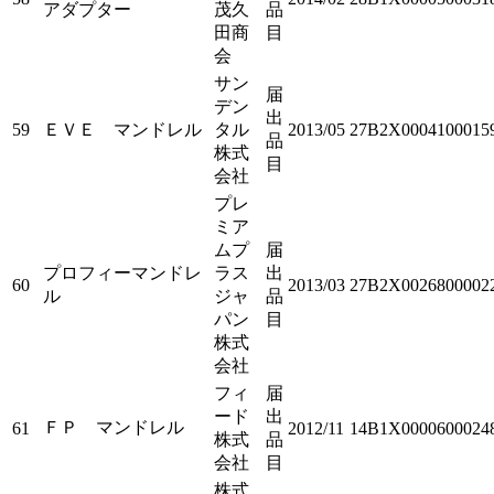
アダプター
茂久
品
田商
目
会
サン
届
デン
出
59
ＥＶＥ マンドレル
タル
2013/05
27B2X0004100015
品
株式
目
会社
プレ
ミア
ムプ
届
プロフィーマンドレ
ラス
出
60
2013/03
27B2X0026800002
ル
ジャ
品
パン
目
株式
会社
フィ
届
ード
出
ＦＰ マンドレル
61
2012/11
14B1X0000600024
株式
品
会社
目
株式