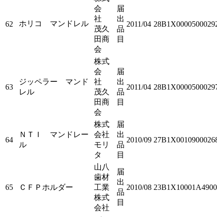
会
届
社
出
ホリコ マンドレル
62
2011/04
28B1X0000500029
茂久
品
田商
目
会
株式
会
届
ジッペラー マンド
社
出
63
2011/04
28B1X0000500029
レル
茂久
品
田商
目
会
株式
届
ＮＴＩ マンドレー
会社
出
64
2010/09
27B1X0010900026
ル
モリ
品
タ
目
山八
届
歯材
出
65
ＣＦＰホルダー
工業
2010/08
23B1X10001A4900
品
株式
目
会社