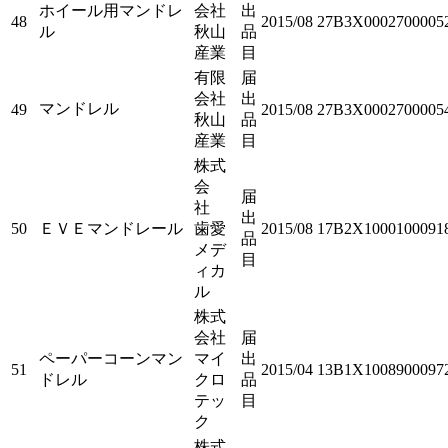
ホイール用マンドレ
会社
出
48
2015/08
27B3X0002700005
ル
秋山
品
産業
目
有限
届
会社
出
マンドレル
49
2015/08
27B3X0002700005
秋山
品
産業
目
株式
会
届
社
出
50
ＥＶＥマンドレール
歯愛
2015/08
17B2X1000100091
品
メデ
目
ィカ
ル
株式
会社
届
ペーパーコーンマン
マイ
出
51
2015/04
13B1X1008900097
ドレル
クロ
品
テッ
目
ク
株式