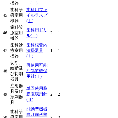
機器
ー
(Ⅰ)
歯科診
歯科用ファ
45
療室用
イルラスプ
機器
(Ⅰ)
歯科診
歯科用ドリ
46
療室用
2
1
ル
(Ⅰ)
機器
歯科診
歯科根管内
47
療室用
清掃器具
1
1
機器
(Ⅰ)
切断、
再使用可能
絞断及
な気道確保
48
び切削
用針
(Ⅰ)
器具
注射器
単回使用胸
具及び
膜腹膜用針
49
2
2
穿刺器
(Ⅱ)
具
能動型機器
歯科診
向け歯科根
療室用
50
2
2