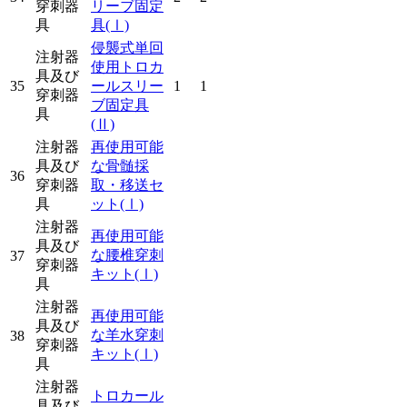
穿刺器
リーブ固定
具
具
(Ⅰ)
侵襲式単回
注射器
使用トロカ
具及び
35
ールスリー
1
1
穿刺器
ブ固定具
具
(Ⅱ)
注射器
再使用可能
具及び
な骨髄採
36
穿刺器
取・移送セ
具
ット
(Ⅰ)
注射器
再使用可能
具及び
な腰椎穿刺
37
穿刺器
キット
(Ⅰ)
具
注射器
再使用可能
具及び
な羊水穿刺
38
穿刺器
キット
(Ⅰ)
具
注射器
トロカール
具及び