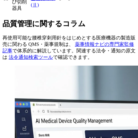
び切削
(Ⅱ)
器具
品質管理に関するコラム
再使用可能な腰椎穿刺用針をはじめとする医療機器の製造販
売に関わる QMS・薬事規制は、
薬事情報ナビの専門家監修
記事
で体系的に解説しています。関連する法令・通知の原文
は
法令通知検索ツール
で確認できます。