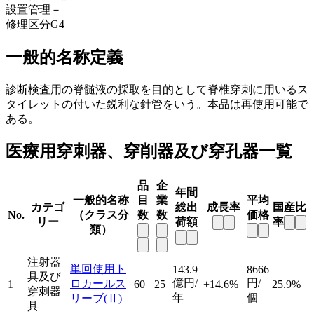
設置管理
－
修理区分
G4
一般的名称定義
診断検査用の脊髄液の採取を目的として脊椎穿刺に用いるス
タイレットの付いた鋭利な針管をいう。本品は再使用可能で
ある。
医療用穿刺器、穿削器及び穿孔器一覧
品
企
年間
一般的名称
目
業
平均
カテゴ
総出
成長率
国産比
No.
（クラス分
数
数
価格
リー
荷額
率
類）
注射器
単回使用ト
143.9
8666
具及び
億円/
円/
ロカールス
1
60
25
+14.6%
25.9%
穿刺器
年
個
リーブ
(Ⅱ)
具