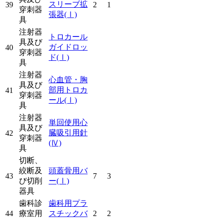
スリーブ拡
39
2
1
穿刺器
張器
(Ⅰ)
具
注射器
トロカール
具及び
ガイドロッ
40
穿刺器
ド
(Ⅰ)
具
注射器
心血管・胸
具及び
部用トロカ
41
穿刺器
ール
(Ⅰ)
具
注射器
単回使用心
具及び
臓吸引用針
42
穿刺器
(Ⅳ)
具
切断、
絞断及
頭蓋骨用バ
43
7
3
び切削
ー
(Ⅰ)
器具
歯科診
歯科用プラ
44
療室用
スチックバ
2
2