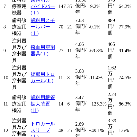
億円/
円/
7
療室用
バイドバー
147
35
-9.2%
64.2%
年
個
機器
(Ⅰ)
歯科診
歯科用スチ
7.63
889
億円/
円/
8
療室用
ールバー
70
21
-0.1%
77.9%
年
個
機器
(Ⅰ)
注射器
4.66
465
具及び
採血用穿刺
億円/
円/
9
27
11
-69.8%
91.4%
穿刺器
器具
(Ⅰ)
年
個
具
注射器
1.62
3.68
万
具及び
腹部用トロ
億円/
10
11
8
-11.4%
74.5%
円/
穿刺器
カール
(Ⅱ)
年
個
具
2.23
歯科診
歯科用根管
3.47
万
億円/
11
療室用
拡大装置
14
6
+125.3%
86.3%
円/
年
機器
(Ⅱ)
個
注射器
3.39
トロカール
2.69
万
具及び
億円/
スリーブ
12
48
25
+49.1%
1.6%
円/
穿刺器
年
(Ⅰ)