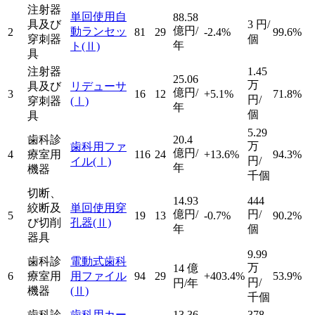
注射器
単回使用自
88.58
具及び
3
円/
億円/
動ランセッ
2
81
29
-2.4%
99.6%
穿刺器
個
年
ト
(Ⅱ)
具
注射器
1.45
25.06
万
具及び
リデューサ
億円/
3
16
12
+5.1%
71.8%
円/
穿刺器
(Ⅰ)
年
個
具
5.29
歯科診
20.4
万
歯科用ファ
億円/
4
療室用
116
24
+13.6%
94.3%
円/
イル
(Ⅰ)
年
機器
千個
切断、
14.93
444
絞断及
単回使用穿
億円/
円/
5
19
13
-0.7%
90.2%
び切削
孔器
(Ⅱ)
年
個
器具
9.99
歯科診
電動式歯科
万
14
億
6
療室用
用ファイル
94
29
+403.4%
53.9%
円/
円/年
機器
(Ⅱ)
千個
歯科診
歯科用カー
13.36
378