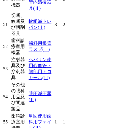
管内清掃器
機器
具
(Ⅱ)
切断、
絞断及
軟組織トレ
51
3
2
び切削
パン
(Ⅰ)
器具
歯科診
歯科用根管
52
療室用
ラスプ
(Ⅰ)
機器
注射器
ヘパリン使
具及び
用心血管・
53
穿刺器
胸部用トロ
具
カール
(Ⅲ)
その他
の眼科
眼圧減圧器
54
用品及
(Ⅱ)
び関連
製品
歯科診
単回使用歯
55
療室用
科用ファイ
1
1
機器
ル
(Ⅱ)