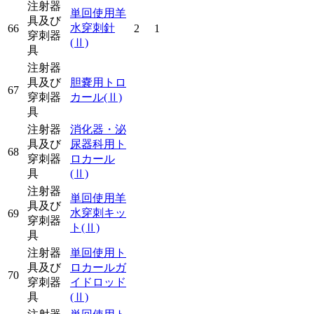
注射器
単回使用羊
具及び
水穿刺針
66
2
1
穿刺器
(Ⅱ)
具
注射器
具及び
胆嚢用トロ
67
穿刺器
カール
(Ⅱ)
具
注射器
消化器・泌
具及び
尿器科用ト
68
穿刺器
ロカール
具
(Ⅱ)
注射器
単回使用羊
具及び
水穿刺キッ
69
穿刺器
ト
(Ⅱ)
具
注射器
単回使用ト
具及び
ロカールガ
70
穿刺器
イドロッド
具
(Ⅱ)