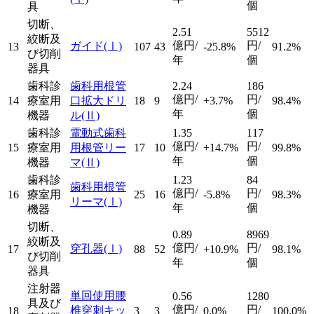
個
具
切断、
2.51
5512
絞断及
億円/
円/
ガイド
(Ⅰ)
13
107
43
-25.8%
91.2%
び切削
年
個
器具
歯科診
歯科用根管
2.24
186
億円/
円/
14
療室用
口拡大ドリ
18
9
+3.7%
98.4%
年
個
機器
ル
(Ⅱ)
歯科診
電動式歯科
1.35
117
億円/
円/
15
療室用
用根管リー
17
10
+14.7%
99.8%
年
個
機器
マ
(Ⅱ)
歯科診
1.23
84
歯科用根管
億円/
円/
16
療室用
25
16
-5.8%
98.3%
リーマ
(Ⅰ)
年
個
機器
切断、
0.89
8969
絞断及
億円/
円/
穿孔器
(Ⅰ)
17
88
52
+10.9%
98.1%
び切削
年
個
器具
注射器
単回使用腰
0.56
1280
具及び
億円/
円/
椎穿刺キッ
18
3
3
0.0%
100.0%