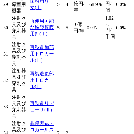
歯科用リー
億円/
円/
29
療室用
5
4
+68.9%
0.0%
マ
(Ⅰ)
年
個
機器
注射器
1.82
再使用可能
万
具及び
0
億
な胸膜腹膜
30
5
5
0.0%
0.0%
円/
穿刺器
円/年
用針
(Ⅰ)
千個
具
注射器
再製造胸部
具及び
用トロカー
31
穿刺器
ル
(Ⅱ)
具
注射器
再製造腹部
具及び
用トロカー
32
穿刺器
ル
(Ⅱ)
具
注射器
具及び
再製造リデ
33
穿刺器
ューサ
(Ⅱ)
具
注射器
非侵襲式ト
具及び
ロカールス
34
2
2