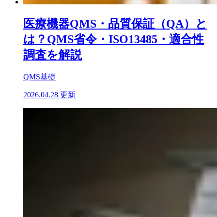
医療機器QMS・品質保証（QA）と
は？QMS省令・ISO13485・適合性
調査を解説
QMS基礎
2026.04.28 更新