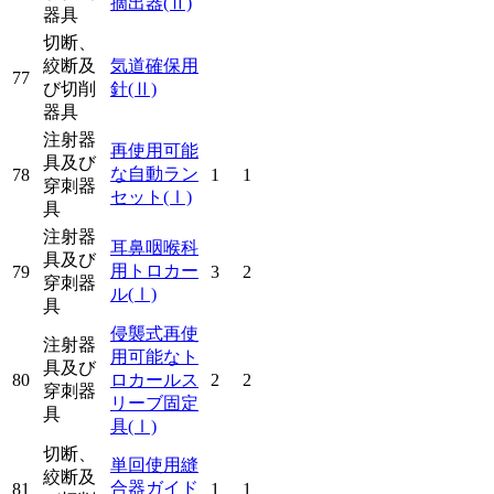
摘出器
(Ⅱ)
器具
切断、
絞断及
気道確保用
77
び切削
針
(Ⅱ)
器具
注射器
再使用可能
具及び
な自動ラン
78
1
1
穿刺器
セット
(Ⅰ)
具
注射器
耳鼻咽喉科
具及び
用トロカー
79
3
2
穿刺器
ル
(Ⅰ)
具
侵襲式再使
注射器
用可能なト
具及び
80
ロカールス
2
2
穿刺器
リーブ固定
具
具
(Ⅰ)
切断、
単回使用縫
絞断及
合器ガイド
81
1
1