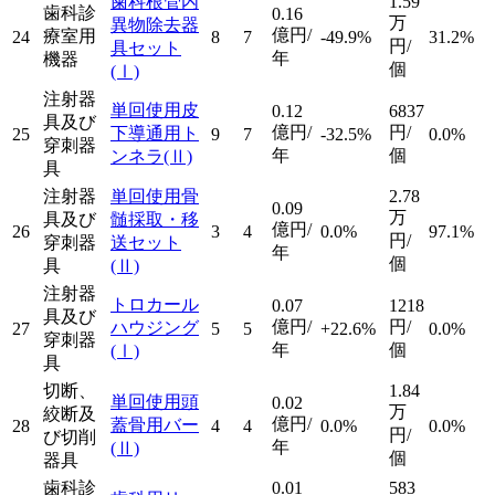
歯科根管内
1.59
歯科診
0.16
万
異物除去器
億円/
療室用
24
8
7
-49.9%
31.2%
円/
具セット
年
機器
個
(Ⅰ)
注射器
単回使用皮
0.12
6837
具及び
億円/
円/
下導通用ト
25
9
7
-32.5%
0.0%
穿刺器
年
個
ンネラ
(Ⅱ)
具
注射器
単回使用骨
2.78
0.09
万
具及び
髄採取・移
億円/
26
3
4
0.0%
97.1%
円/
穿刺器
送セット
年
個
具
(Ⅱ)
注射器
トロカール
0.07
1218
具及び
億円/
円/
ハウジング
27
5
5
+22.6%
0.0%
穿刺器
年
個
(Ⅰ)
具
切断、
1.84
単回使用頭
0.02
万
絞断及
億円/
蓋骨用バー
28
4
4
0.0%
0.0%
円/
び切削
年
(Ⅱ)
個
器具
歯科診
0.01
583