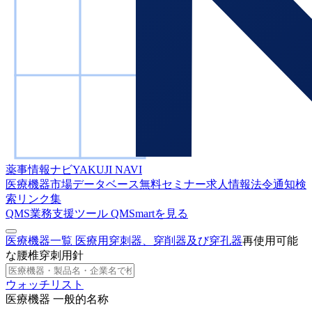
薬事情報ナビ
YAKUJI NAVI
医療機器市場データベース
無料セミナー
求人情報
法令通知検
索
リンク集
QMS業務支援ツール
QMSmartを見る
医療機器一覧
医療用穿刺器、穿削器及び穿孔器
再使用可能
な腰椎穿刺用針
ウォッチリスト
医療機器 一般的名称