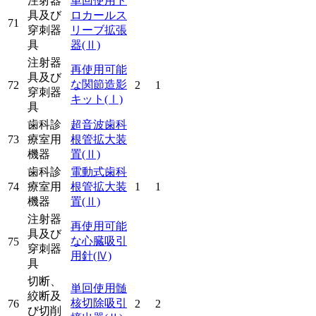
注射器
単回使用ト
具及び
ロカールス
71
穿刺器
リーブ拡張
具
器
(Ⅱ)
注射器
再使用可能
具及び
な関節造影
72
2
1
穿刺器
キット
(Ⅰ)
具
歯科診
超音波歯科
73
療室用
根管拡大装
機器
置
(Ⅱ)
歯科診
電動式歯科
74
療室用
根管拡大装
1
1
機器
置
(Ⅱ)
注射器
再使用可能
具及び
な心臓吸引
75
穿刺器
用針
(Ⅳ)
具
切断、
単回使用髄
絞断及
核切除吸引
76
2
2
び切削