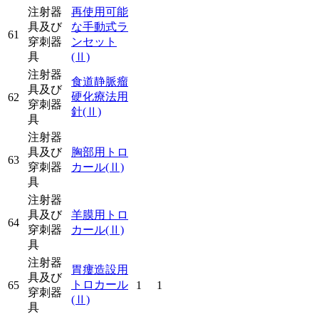
注射器
再使用可能
具及び
な手動式ラ
61
穿刺器
ンセット
具
(Ⅱ)
注射器
食道静脈瘤
具及び
硬化療法用
62
穿刺器
針
(Ⅱ)
具
注射器
具及び
胸部用トロ
63
穿刺器
カール
(Ⅱ)
具
注射器
具及び
羊膜用トロ
64
穿刺器
カール
(Ⅱ)
具
注射器
胃瘻造設用
具及び
トロカール
65
1
1
穿刺器
(Ⅱ)
具