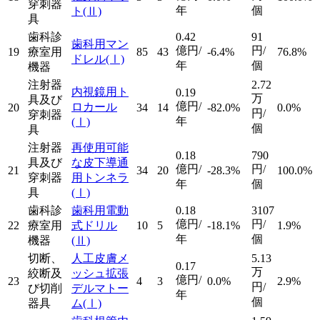
穿刺器
年
個
ト
(Ⅱ)
具
歯科診
0.42
91
歯科用マン
億円/
円/
19
療室用
85
43
-6.4%
76.8%
ドレル
(Ⅰ)
年
個
機器
注射器
2.72
内視鏡用ト
0.19
万
具及び
億円/
ロカール
20
34
14
-82.0%
0.0%
円/
穿刺器
年
(Ⅰ)
個
具
注射器
再使用可能
0.18
790
具及び
な皮下導通
億円/
円/
21
34
20
-28.3%
100.0%
穿刺器
用トンネラ
年
個
具
(Ⅰ)
歯科診
歯科用電動
0.18
3107
億円/
円/
22
療室用
式ドリル
10
5
-18.1%
1.9%
年
個
機器
(Ⅱ)
切断、
人工皮膚メ
5.13
0.17
万
絞断及
ッシュ拡張
億円/
23
4
3
0.0%
2.9%
円/
び切削
デルマトー
年
個
器具
ム
(Ⅰ)