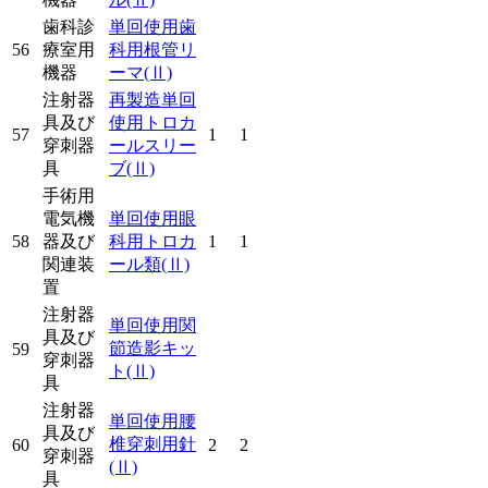
歯科診
単回使用歯
56
療室用
科用根管リ
機器
ーマ
(Ⅱ)
注射器
再製造単回
具及び
使用トロカ
57
1
1
穿刺器
ールスリー
具
ブ
(Ⅱ)
手術用
電気機
単回使用眼
58
器及び
科用トロカ
1
1
関連装
ール類
(Ⅱ)
置
注射器
単回使用関
具及び
節造影キッ
59
穿刺器
ト
(Ⅱ)
具
注射器
単回使用腰
具及び
椎穿刺用針
60
2
2
穿刺器
(Ⅱ)
具