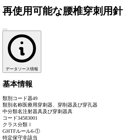
再使用可能な腰椎穿刺用針
データソース情報
基本情報
類別コード
器49
類別名称
医療用穿刺器、穿削器及び穿孔器
中分類名
注射器具及び穿刺器具
コード
34583001
クラス分類
Ⅰ
GHTFルール
6-①
特定保守
非該当