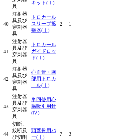
キット
(Ⅰ)
具
注射器
トロカール
具及び
スリーブ拡
40
2
1
穿刺器
張器
(Ⅰ)
具
注射器
トロカール
具及び
ガイドロッ
41
穿刺器
ド
(Ⅰ)
具
注射器
心血管・胸
具及び
部用トロカ
42
穿刺器
ール
(Ⅰ)
具
注射器
単回使用心
具及び
臓吸引用針
43
穿刺器
(Ⅳ)
具
切断、
絞断及
頭蓋骨用バ
44
7
3
び切削
ー
(Ⅰ)