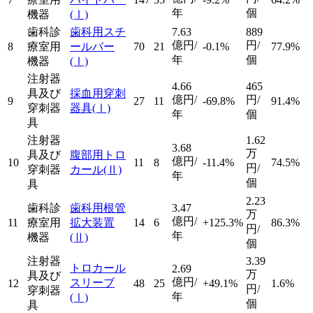
年
個
機器
(Ⅰ)
歯科診
歯科用スチ
7.63
889
億円/
円/
8
療室用
ールバー
70
21
-0.1%
77.9%
年
個
機器
(Ⅰ)
注射器
4.66
465
具及び
採血用穿刺
億円/
円/
9
27
11
-69.8%
91.4%
穿刺器
器具
(Ⅰ)
年
個
具
注射器
1.62
3.68
万
具及び
腹部用トロ
億円/
10
11
8
-11.4%
74.5%
円/
穿刺器
カール
(Ⅱ)
年
個
具
2.23
歯科診
歯科用根管
3.47
万
億円/
11
療室用
拡大装置
14
6
+125.3%
86.3%
円/
年
機器
(Ⅱ)
個
注射器
3.39
トロカール
2.69
万
具及び
億円/
スリーブ
12
48
25
+49.1%
1.6%
円/
穿刺器
年
(Ⅰ)
個
具