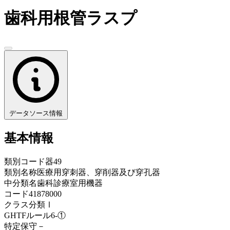
歯科用根管ラスプ
データソース情報
基本情報
類別コード
器49
類別名称
医療用穿刺器、穿削器及び穿孔器
中分類名
歯科診療室用機器
コード
41878000
クラス分類
Ⅰ
GHTFルール
6-①
特定保守
－