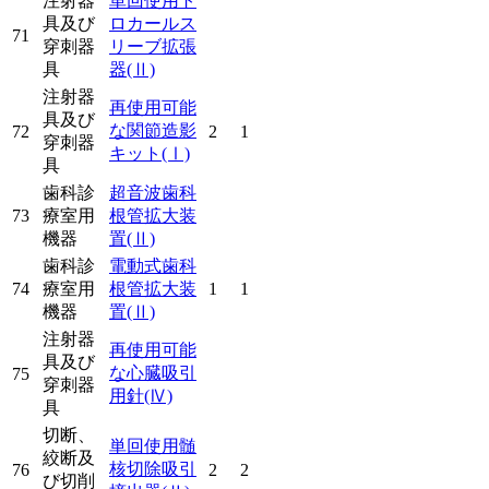
注射器
単回使用ト
具及び
ロカールス
71
穿刺器
リーブ拡張
具
器
(Ⅱ)
注射器
再使用可能
具及び
な関節造影
72
2
1
穿刺器
キット
(Ⅰ)
具
歯科診
超音波歯科
73
療室用
根管拡大装
機器
置
(Ⅱ)
歯科診
電動式歯科
74
療室用
根管拡大装
1
1
機器
置
(Ⅱ)
注射器
再使用可能
具及び
な心臓吸引
75
穿刺器
用針
(Ⅳ)
具
切断、
単回使用髄
絞断及
核切除吸引
76
2
2
び切削