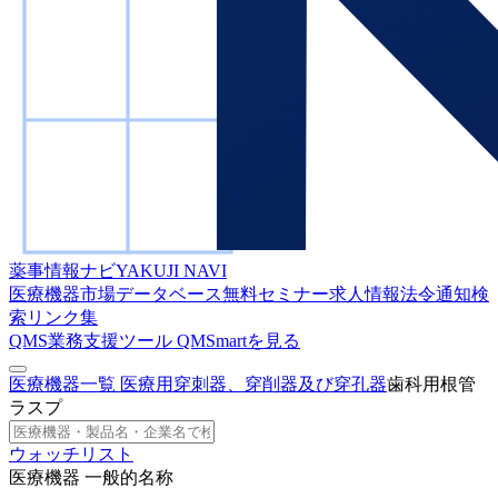
薬事情報ナビ
YAKUJI NAVI
医療機器市場データベース
無料セミナー
求人情報
法令通知検
索
リンク集
QMS業務支援ツール
QMSmartを見る
医療機器一覧
医療用穿刺器、穿削器及び穿孔器
歯科用根管
ラスプ
ウォッチリスト
医療機器 一般的名称