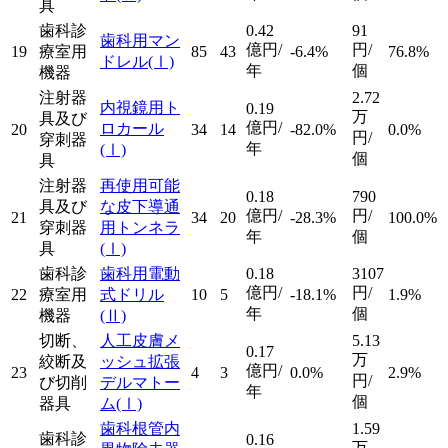
具
歯科診
0.42
91
歯科用マン
億円/
円/
19
療室用
85
43
-6.4%
76.8%
ドレル
(Ⅰ)
年
個
機器
注射器
2.72
内視鏡用ト
0.19
万
具及び
億円/
ロカール
20
34
14
-82.0%
0.0%
円/
穿刺器
年
(Ⅰ)
個
具
注射器
再使用可能
0.18
790
具及び
な皮下導通
億円/
円/
21
34
20
-28.3%
100.0%
穿刺器
用トンネラ
年
個
具
(Ⅰ)
歯科診
歯科用電動
0.18
3107
億円/
円/
22
療室用
式ドリル
10
5
-18.1%
1.9%
年
個
機器
(Ⅱ)
切断、
人工皮膚メ
5.13
0.17
万
絞断及
ッシュ拡張
億円/
23
4
3
0.0%
2.9%
円/
び切削
デルマトー
年
個
器具
ム
(Ⅰ)
歯科根管内
1.59
歯科診
0.16
万