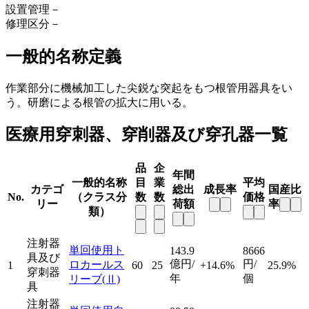
設置管理
－
修理区分
－
一般的名称定義
作業部分に機械加工した尖鋭な突起をもつ根管用器具をい
う。研磨による根管の拡大に用いる。
医療用穿刺器、穿削器及び穿孔器一覧
品
企
年間
一般的名称
目
業
平均
カテゴ
総出
成長率
国産比
No.
（クラス分
数
数
価格
リー
荷額
率
類）
注射器
単回使用ト
143.9
8666
具及び
億円/
円/
ロカールス
1
60
25
+14.6%
25.9%
穿刺器
年
個
リーブ
(Ⅱ)
具
注射器