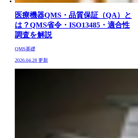
医療機器QMS・品質保証（QA）と
は？QMS省令・ISO13485・適合性
調査を解説
QMS基礎
2026.04.28 更新