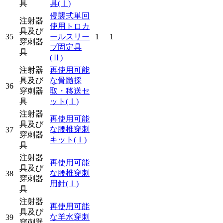
具
具
(Ⅰ)
侵襲式単回
注射器
使用トロカ
具及び
35
ールスリー
1
1
穿刺器
ブ固定具
具
(Ⅱ)
注射器
再使用可能
具及び
な骨髄採
36
穿刺器
取・移送セ
具
ット
(Ⅰ)
注射器
再使用可能
具及び
な腰椎穿刺
37
穿刺器
キット
(Ⅰ)
具
注射器
再使用可能
具及び
な腰椎穿刺
38
穿刺器
用針
(Ⅰ)
具
注射器
再使用可能
具及び
な羊水穿刺
39
穿刺器