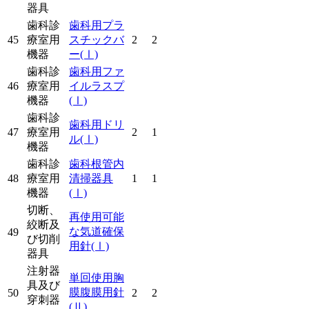
器具
歯科診
歯科用プラ
45
療室用
スチックバ
2
2
機器
ー
(Ⅰ)
歯科診
歯科用ファ
46
療室用
イルラスプ
機器
(Ⅰ)
歯科診
歯科用ドリ
47
療室用
2
1
ル
(Ⅰ)
機器
歯科診
歯科根管内
48
療室用
清掃器具
1
1
機器
(Ⅰ)
切断、
再使用可能
絞断及
な気道確保
49
び切削
用針
(Ⅰ)
器具
注射器
単回使用胸
具及び
膜腹膜用針
50
2
2
穿刺器
(Ⅱ)