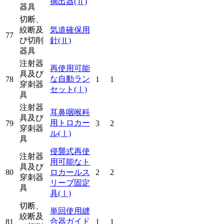
摘出器
(Ⅱ)
器具
切断、
絞断及
気道確保用
77
び切削
針
(Ⅱ)
器具
注射器
再使用可能
具及び
な自動ラン
78
1
1
穿刺器
セット
(Ⅰ)
具
注射器
耳鼻咽喉科
具及び
用トロカー
79
3
2
穿刺器
ル
(Ⅰ)
具
侵襲式再使
注射器
用可能なト
具及び
80
ロカールス
2
2
穿刺器
リーブ固定
具
具
(Ⅰ)
切断、
単回使用縫
絞断及
合器ガイド
81
1
1