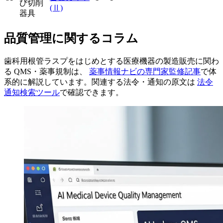
び切削
(Ⅱ)
器具
品質管理に関するコラム
歯科用根管ラスプをはじめとする医療機器の製造販売に関わ
る QMS・薬事規制は、
薬事情報ナビの専門家監修記事
で体
系的に解説しています。関連する法令・通知の原文は
法令
通知検索ツール
で確認できます。