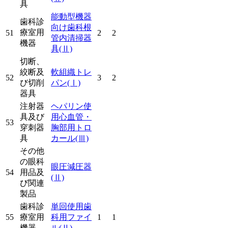
具
能動型機器
歯科診
向け歯科根
療室用
51
2
2
管内清掃器
機器
具
(Ⅱ)
切断、
絞断及
軟組織トレ
52
3
2
び切削
パン
(Ⅰ)
器具
注射器
ヘパリン使
具及び
用心血管・
53
穿刺器
胸部用トロ
具
カール
(Ⅲ)
その他
の眼科
眼圧減圧器
54
用品及
(Ⅱ)
び関連
製品
歯科診
単回使用歯
55
療室用
科用ファイ
1
1
機器
ル
(Ⅱ)