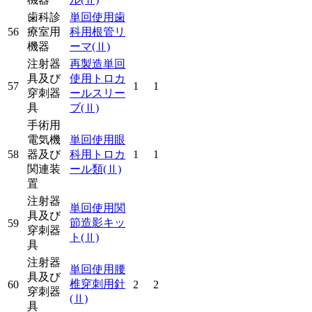
歯科診
単回使用歯
56
療室用
科用根管リ
機器
ーマ
(Ⅱ)
注射器
再製造単回
具及び
使用トロカ
57
1
1
穿刺器
ールスリー
具
ブ
(Ⅱ)
手術用
電気機
単回使用眼
58
器及び
科用トロカ
1
1
関連装
ール類
(Ⅱ)
置
注射器
単回使用関
具及び
節造影キッ
59
穿刺器
ト
(Ⅱ)
具
注射器
単回使用腰
具及び
椎穿刺用針
60
2
2
穿刺器
(Ⅱ)
具