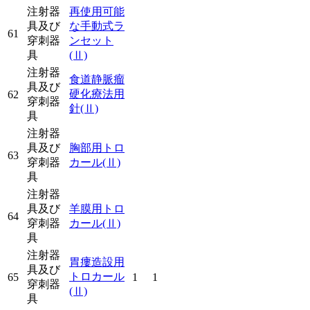
注射器
再使用可能
具及び
な手動式ラ
61
穿刺器
ンセット
具
(Ⅱ)
注射器
食道静脈瘤
具及び
硬化療法用
62
穿刺器
針
(Ⅱ)
具
注射器
具及び
胸部用トロ
63
穿刺器
カール
(Ⅱ)
具
注射器
具及び
羊膜用トロ
64
穿刺器
カール
(Ⅱ)
具
注射器
胃瘻造設用
具及び
トロカール
65
1
1
穿刺器
(Ⅱ)
具