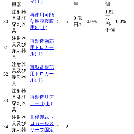
マ
(Ⅰ)
年
個
機器
注射器
1.82
再使用可能
万
具及び
0
億
な胸膜腹膜
30
5
5
0.0%
0.0%
円/
穿刺器
円/年
用針
(Ⅰ)
千個
具
注射器
再製造胸部
具及び
用トロカー
31
穿刺器
ル
(Ⅱ)
具
注射器
再製造腹部
具及び
用トロカー
32
穿刺器
ル
(Ⅱ)
具
注射器
具及び
再製造リデ
33
穿刺器
ューサ
(Ⅱ)
具
注射器
非侵襲式ト
具及び
ロカールス
34
2
2
穿刺器
リーブ固定