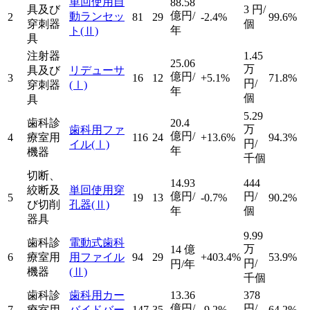
単回使用自
88.58
具及び
3
円/
億円/
動ランセッ
2
81
29
-2.4%
99.6%
穿刺器
個
年
ト
(Ⅱ)
具
注射器
1.45
25.06
万
具及び
リデューサ
億円/
3
16
12
+5.1%
71.8%
円/
穿刺器
(Ⅰ)
年
個
具
5.29
歯科診
20.4
万
歯科用ファ
億円/
4
療室用
116
24
+13.6%
94.3%
円/
イル
(Ⅰ)
年
機器
千個
切断、
14.93
444
絞断及
単回使用穿
億円/
円/
5
19
13
-0.7%
90.2%
び切削
孔器
(Ⅱ)
年
個
器具
9.99
歯科診
電動式歯科
万
14
億
6
療室用
用ファイル
94
29
+403.4%
53.9%
円/
円/年
機器
(Ⅱ)
千個
歯科診
歯科用カー
13.36
378
億円/
円/
7
療室用
バイドバー
147
35
-9.2%
64.2%