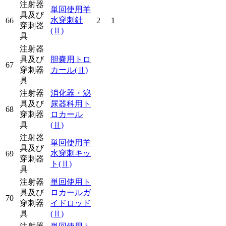
注射器
単回使用羊
具及び
水穿刺針
66
2
1
穿刺器
(Ⅱ)
具
注射器
具及び
胆嚢用トロ
67
穿刺器
カール
(Ⅱ)
具
注射器
消化器・泌
具及び
尿器科用ト
68
穿刺器
ロカール
具
(Ⅱ)
注射器
単回使用羊
具及び
水穿刺キッ
69
穿刺器
ト
(Ⅱ)
具
注射器
単回使用ト
具及び
ロカールガ
70
穿刺器
イドロッド
具
(Ⅱ)