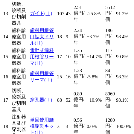
切断、
2.51
5512
絞断及
億円/
円/
ガイド
(Ⅰ)
13
107
43
-25.8%
91.2%
び切削
年
個
器具
歯科診
歯科用根管
2.24
186
億円/
円/
14
療室用
口拡大ドリ
18
9
+3.7%
98.4%
年
個
機器
ル
(Ⅱ)
歯科診
電動式歯科
1.35
117
億円/
円/
15
療室用
用根管リー
17
10
+14.7%
99.8%
年
個
機器
マ
(Ⅱ)
歯科診
1.23
84
歯科用根管
億円/
円/
16
療室用
25
16
-5.8%
98.3%
リーマ
(Ⅰ)
年
個
機器
切断、
0.89
8969
絞断及
億円/
円/
穿孔器
(Ⅰ)
17
88
52
+10.9%
98.1%
び切削
年
個
器具
注射器
単回使用腰
0.56
1280
具及び
億円/
円/
椎穿刺キッ
18
3
3
0.0%
100.0%
穿刺器
年
個
ト
(Ⅱ)