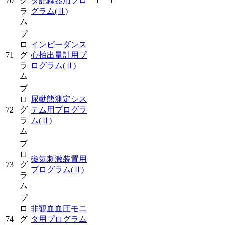
70
グ
タ記録器用プロ
1
1
ラ
グラム
(Ⅱ)
ム
プ
ロ
インピーダンス
71
グ
心拍出量計用プ
ラ
ログラム
(Ⅱ)
ム
プ
ロ
尿動態測定シス
72
グ
テム用プログラ
ラ
ム
(Ⅱ)
ム
プ
ロ
磁気刺激装置用
73
グ
プログラム
(Ⅱ)
ラ
ム
プ
ロ
非観血血圧モニ
74
グ
タ用プログラム