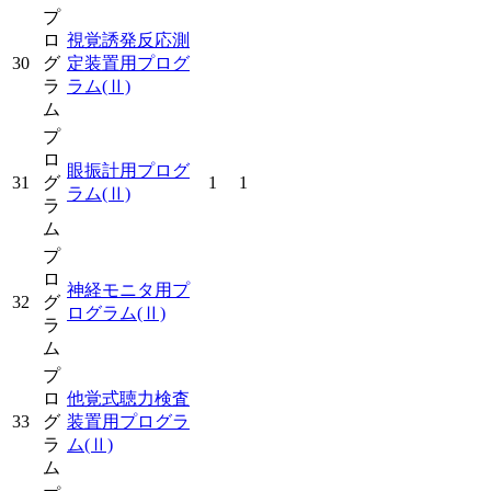
プ
ロ
視覚誘発反応測
30
グ
定装置用プログ
ラ
ラム
(Ⅱ)
ム
プ
ロ
眼振計用プログ
31
グ
1
1
ラム
(Ⅱ)
ラ
ム
プ
ロ
神経モニタ用プ
32
グ
ログラム
(Ⅱ)
ラ
ム
プ
ロ
他覚式聴力検査
33
グ
装置用プログラ
ラ
ム
(Ⅱ)
ム