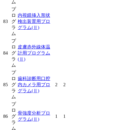
ム
プ
ロ
内視鏡挿入形状
83
グ
検出装置用プロ
ラ
グラム
(Ⅱ)
ム
プ
ロ
皮膚赤外線体温
84
グ
計用プログラム
ラ
(Ⅱ)
ム
プ
ロ
歯科診断用口腔
85
グ
内カメラ用プロ
2
2
ラ
グラム
(Ⅱ)
ム
プ
ロ
骨強度分析プロ
86
グ
1
1
グラム
(Ⅱ)
ラ
ム