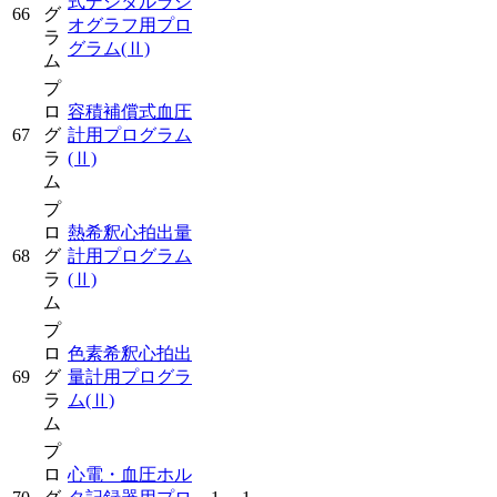
式デジタルラジ
66
グ
オグラフ用プロ
ラ
グラム
(Ⅱ)
ム
プ
ロ
容積補償式血圧
67
グ
計用プログラム
ラ
(Ⅱ)
ム
プ
ロ
熱希釈心拍出量
68
グ
計用プログラム
ラ
(Ⅱ)
ム
プ
ロ
色素希釈心拍出
69
グ
量計用プログラ
ラ
ム
(Ⅱ)
ム
プ
ロ
心電・血圧ホル