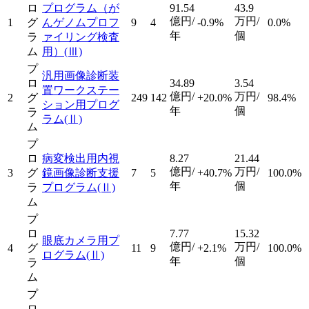
ロ
プログラム（が
91.54
43.9
億円/
万円/
1
グ
んゲノムプロフ
9
4
-0.9%
0.0%
年
個
ラ
ァイリング検査
ム
用）
(Ⅲ)
プ
汎用画像診断装
ロ
34.89
3.54
置ワークステー
億円/
万円/
2
グ
249
142
+20.0%
98.4%
ション用プログ
年
個
ラ
ラム
(Ⅱ)
ム
プ
ロ
病変検出用内視
8.27
21.44
億円/
万円/
3
グ
鏡画像診断支援
7
5
+40.7%
100.0%
年
個
ラ
プログラム
(Ⅱ)
ム
プ
ロ
7.77
15.32
眼底カメラ用プ
億円/
万円/
4
グ
11
9
+2.1%
100.0%
ログラム
(Ⅱ)
年
個
ラ
ム
プ
ロ