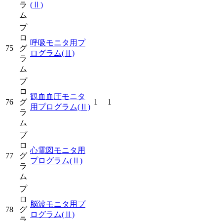
ラ
(Ⅱ)
ム
プ
ロ
呼吸モニタ用プ
75
グ
ログラム
(Ⅱ)
ラ
ム
プ
ロ
観血血圧モニタ
76
グ
1
1
用プログラム
(Ⅱ)
ラ
ム
プ
ロ
心電図モニタ用
77
グ
プログラム
(Ⅱ)
ラ
ム
プ
ロ
脳波モニタ用プ
78
グ
ログラム
(Ⅱ)
ラ