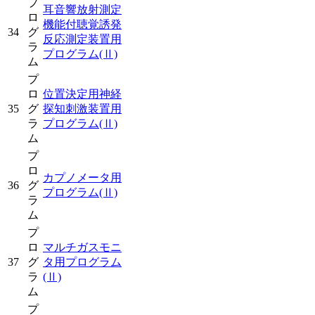
プ
耳音響放射測定
ロ
機能付聴覚誘発
34
グ
反応測定装置用
ラ
プログラム
(Ⅱ)
ム
プ
ロ
位置決定用神経
35
グ
探知刺激装置用
ラ
プログラム
(Ⅱ)
ム
プ
ロ
カプノメータ用
36
グ
プログラム
(Ⅱ)
ラ
ム
プ
ロ
マルチガスモニ
37
グ
タ用プログラム
ラ
(Ⅱ)
ム
プ