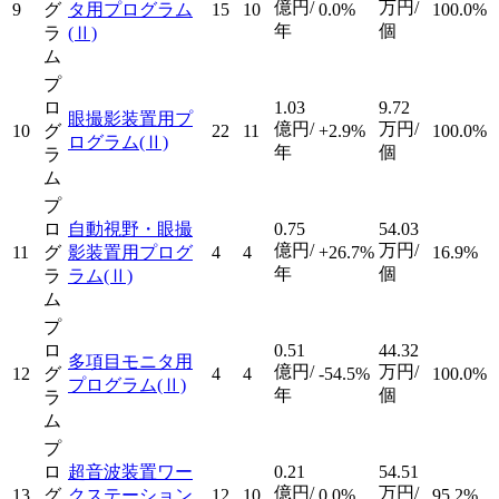
億円/
万円/
9
グ
タ用プログラム
15
10
0.0%
100.0%
年
個
ラ
(Ⅱ)
ム
プ
ロ
1.03
9.72
眼撮影装置用プ
億円/
万円/
10
グ
22
11
+2.9%
100.0%
ログラム
(Ⅱ)
年
個
ラ
ム
プ
ロ
自動視野・眼撮
0.75
54.03
億円/
万円/
11
グ
影装置用プログ
4
4
+26.7%
16.9%
年
個
ラ
ラム
(Ⅱ)
ム
プ
ロ
0.51
44.32
多項目モニタ用
億円/
万円/
12
グ
4
4
-54.5%
100.0%
プログラム
(Ⅱ)
年
個
ラ
ム
プ
ロ
超音波装置ワー
0.21
54.51
億円/
万円/
13
グ
クステーション
12
10
0.0%
95.2%