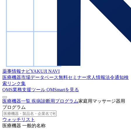
薬事情報ナビ
YAKUJI NAVI
医療機器市場データベース
無料セミナー
求人情報
法令通知検
索
リンク集
QMS業務支援ツール
QMSmartを見る
医療機器一覧
疾病診断用プログラム
家庭用マッサージ器用
プログラム
ウォッチリスト
医療機器 一般的名称