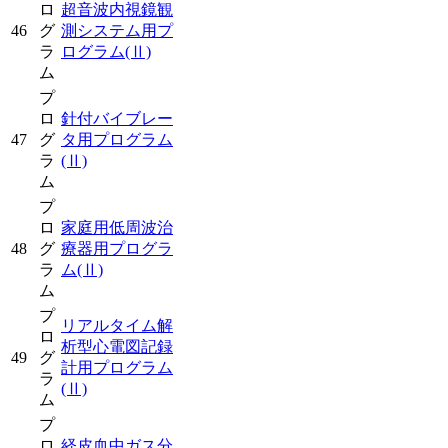
ロ
超音波内視鏡観
46
グ
測システム用プ
ラ
ログラム
(Ⅱ)
ム
プ
ロ
針付バイブレー
47
グ
タ用プログラム
ラ
(Ⅱ)
ム
プ
ロ
家庭用低周波治
48
グ
療器用プログラ
ラ
ム
(Ⅱ)
ム
プ
リアルタイム解
ロ
析型心電図記録
49
グ
計用プログラム
ラ
(Ⅱ)
ム
プ
ロ
経皮血中ガス分