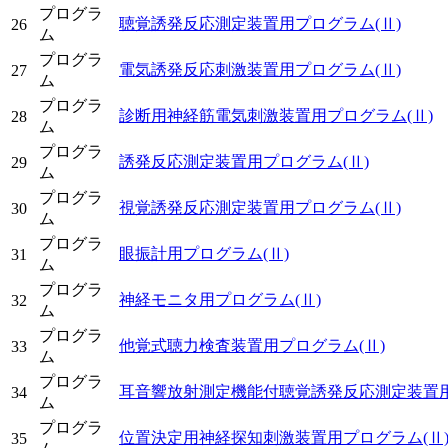
プログラ
聴覚誘発反応測定装置用プログラム
(Ⅱ)
26
ム
プログラ
電気誘発反応刺激装置用プログラム
(Ⅱ)
27
ム
プログラ
診断用神経筋電気刺激装置用プログラム
(Ⅱ)
28
ム
プログラ
誘発反応測定装置用プログラム
(Ⅱ)
29
ム
プログラ
視覚誘発反応測定装置用プログラム
(Ⅱ)
30
ム
プログラ
眼振計用プログラム
(Ⅱ)
31
ム
プログラ
神経モニタ用プログラム
(Ⅱ)
32
ム
プログラ
他覚式聴力検査装置用プログラム
(Ⅱ)
33
ム
プログラ
耳音響放射測定機能付聴覚誘発反応測定装置
34
ム
プログラ
位置決定用神経探知刺激装置用プログラム
(Ⅱ
35