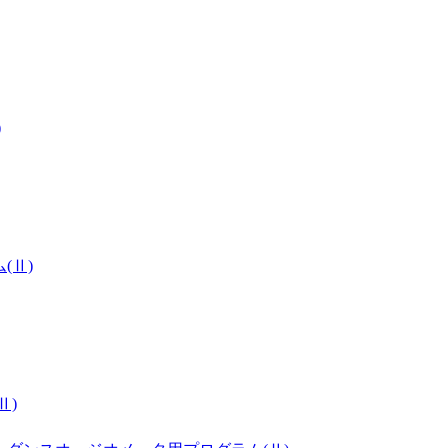
)
ム
(Ⅱ)
Ⅱ)