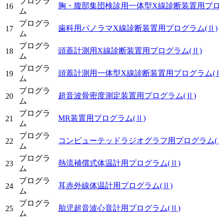
プログラ
胸・腹部集団検診用一体型X線診断装置用プ
16
ム
プログラ
歯科用パノラマX線診断装置用プログラム
(Ⅱ)
17
ム
プログラ
頭蓋計測用X線診断装置用プログラム
(Ⅱ)
18
ム
プログラ
頭蓋計測用一体型X線診断装置用プログラム
(
19
ム
プログラ
超音波骨密度測定装置用プログラム
(Ⅱ)
20
ム
プログラ
MR装置用プログラム
(Ⅱ)
21
ム
プログラ
コンピューテッドラジオグラフ用プログラム
(
22
ム
プログラ
熱流補償式体温計用プログラム
(Ⅱ)
23
ム
プログラ
耳赤外線体温計用プログラム
(Ⅱ)
24
ム
プログラ
胎児超音波心音計用プログラム
(Ⅱ)
25
ム