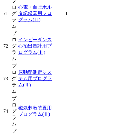
プ
ロ
心電・血圧ホル
71
グ
タ記録器用プロ
1
1
ラ
グラム
(Ⅱ)
ム
プ
ロ
インピーダンス
72
グ
心拍出量計用プ
ラ
ログラム
(Ⅱ)
ム
プ
ロ
尿動態測定シス
73
グ
テム用プログラ
ラ
ム
(Ⅱ)
ム
プ
ロ
磁気刺激装置用
74
グ
プログラム
(Ⅱ)
ラ
ム
プ