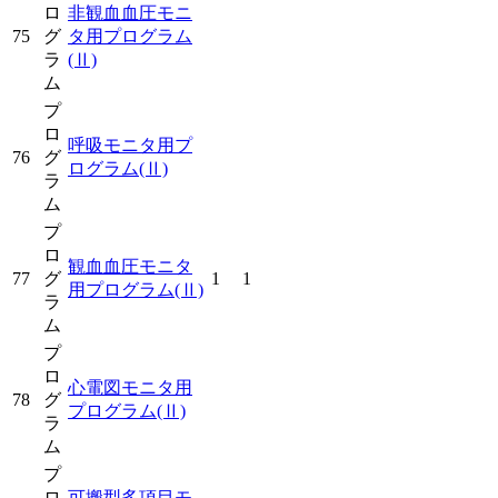
ロ
非観血血圧モニ
75
グ
タ用プログラム
ラ
(Ⅱ)
ム
プ
ロ
呼吸モニタ用プ
76
グ
ログラム
(Ⅱ)
ラ
ム
プ
ロ
観血血圧モニタ
77
グ
1
1
用プログラム
(Ⅱ)
ラ
ム
プ
ロ
心電図モニタ用
78
グ
プログラム
(Ⅱ)
ラ
ム
プ
ロ
可搬型多項目モ