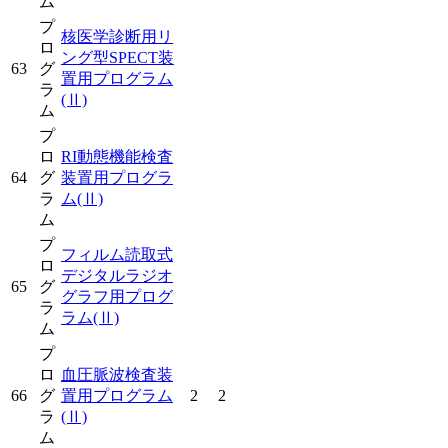
ム
プ
核医学診断用リ
ロ
ング型SPECT装
63
グ
置用プログラム
ラ
(Ⅱ)
ム
プ
ロ
RI動態機能検査
64
グ
装置用プログラ
ラ
ム
(Ⅱ)
ム
プ
フィルム読取式
ロ
デジタルラジオ
65
グ
グラフ用プログ
ラ
ラム
(Ⅱ)
ム
プ
ロ
血圧脈波検査装
66
グ
置用プログラム
2
2
ラ
(Ⅱ)
ム