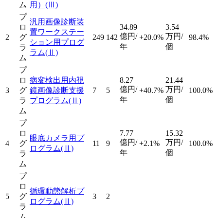
ム
用）
(Ⅲ)
プ
汎用画像診断装
ロ
34.89
3.54
置ワークステー
億円/
万円/
2
グ
249
142
+20.0%
98.4%
ション用プログ
年
個
ラ
ラム
(Ⅱ)
ム
プ
ロ
病変検出用内視
8.27
21.44
億円/
万円/
3
グ
鏡画像診断支援
7
5
+40.7%
100.0%
年
個
ラ
プログラム
(Ⅱ)
ム
プ
ロ
7.77
15.32
眼底カメラ用プ
億円/
万円/
4
グ
11
9
+2.1%
100.0%
ログラム
(Ⅱ)
年
個
ラ
ム
プ
ロ
循環動態解析プ
5
グ
3
2
ログラム
(Ⅱ)
ラ
ム