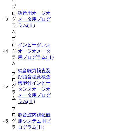
プ
ロ
語音用オージオ
43
グ
メータ用プログ
ラ
ラム
(Ⅱ)
ム
プ
ロ
インピーダンス
44
グ
オージオメータ
ラ
用プログラム
(Ⅱ)
ム
純音聴力検査及
プ
び語音聴覚検査
ロ
機能付インピー
グ
45
ダンスオージオ
ラ
メータ用プログ
ム
ラム
(Ⅱ)
プ
ロ
超音波内視鏡観
46
グ
測システム用プ
ラ
ログラム
(Ⅱ)