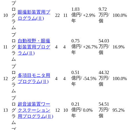
プ
ロ
1.03
9.72
眼撮影装置用プ
億円/
万円/
10
グ
22
11
+2.9%
100.0%
ログラム
(Ⅱ)
年
個
ラ
ム
プ
ロ
自動視野・眼撮
0.75
54.03
億円/
万円/
11
グ
影装置用プログ
4
4
+26.7%
16.9%
年
個
ラ
ラム
(Ⅱ)
ム
プ
ロ
0.51
44.32
多項目モニタ用
億円/
万円/
12
グ
4
4
-54.5%
100.0%
プログラム
(Ⅱ)
年
個
ラ
ム
プ
ロ
超音波装置ワー
0.21
54.51
億円/
万円/
13
グ
クステーション
12
10
0.0%
95.2%
年
個
ラ
用プログラム
(Ⅱ)
ム
プ