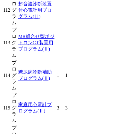
ロ
超音波診断装置
112
グ
付心電計用プロ
ラ
グラム
(Ⅱ)
ム
プ
ロ
MR組合せ型ポジ
113
グ
トロンCT装置用
ラ
プログラム
(Ⅱ)
ム
プ
ロ
糖尿病診断補助
114
グ
1
1
プログラム
(Ⅱ)
ラ
ム
プ
ロ
家庭用心電計プ
115
グ
3
3
ログラム
(Ⅱ)
ラ
ム
プ