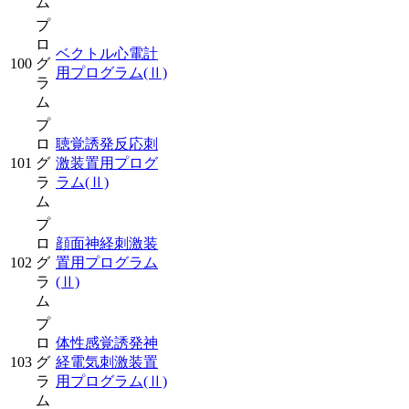
ム
プ
ロ
ベクトル心電計
100
グ
用プログラム
(Ⅱ)
ラ
ム
プ
ロ
聴覚誘発反応刺
101
グ
激装置用プログ
ラ
ラム
(Ⅱ)
ム
プ
ロ
顔面神経刺激装
102
グ
置用プログラム
ラ
(Ⅱ)
ム
プ
ロ
体性感覚誘発神
103
グ
経電気刺激装置
ラ
用プログラム
(Ⅱ)
ム