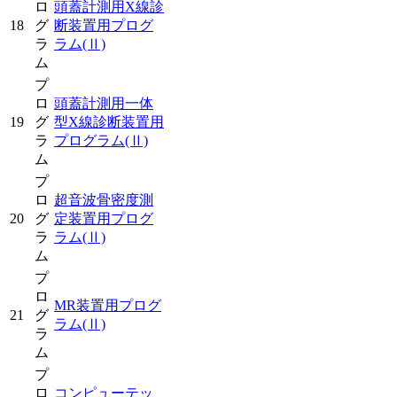
ロ
頭蓋計測用X線診
18
グ
断装置用プログ
ラ
ラム
(Ⅱ)
ム
プ
ロ
頭蓋計測用一体
19
グ
型X線診断装置用
ラ
プログラム
(Ⅱ)
ム
プ
ロ
超音波骨密度測
20
グ
定装置用プログ
ラ
ラム
(Ⅱ)
ム
プ
ロ
MR装置用プログ
21
グ
ラム
(Ⅱ)
ラ
ム
プ
ロ
コンピューテッ