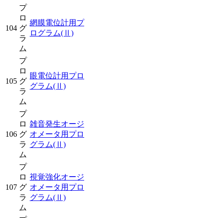
プ
ロ
網膜電位計用プ
104
グ
ログラム
(Ⅱ)
ラ
ム
プ
ロ
眼電位計用プロ
105
グ
グラム
(Ⅱ)
ラ
ム
プ
ロ
雑音発生オージ
106
グ
オメータ用プロ
ラ
グラム
(Ⅱ)
ム
プ
ロ
視覚強化オージ
107
グ
オメータ用プロ
ラ
グラム
(Ⅱ)
ム