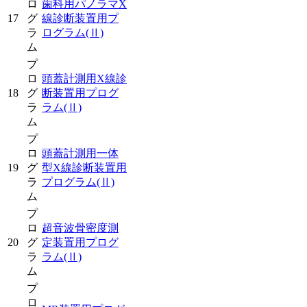
ロ
歯科用パノラマX
17
グ
線診断装置用プ
ラ
ログラム
(Ⅱ)
ム
プ
ロ
頭蓋計測用X線診
18
グ
断装置用プログ
ラ
ラム
(Ⅱ)
ム
プ
ロ
頭蓋計測用一体
19
グ
型X線診断装置用
ラ
プログラム
(Ⅱ)
ム
プ
ロ
超音波骨密度測
20
グ
定装置用プログ
ラ
ラム
(Ⅱ)
ム
プ
ロ