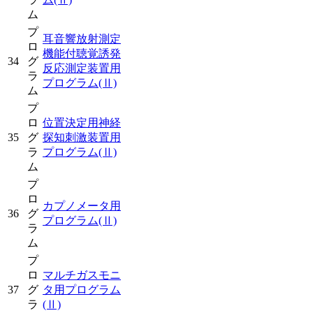
ム
プ
耳音響放射測定
ロ
機能付聴覚誘発
34
グ
反応測定装置用
ラ
プログラム
(Ⅱ)
ム
プ
ロ
位置決定用神経
35
グ
探知刺激装置用
ラ
プログラム
(Ⅱ)
ム
プ
ロ
カプノメータ用
36
グ
プログラム
(Ⅱ)
ラ
ム
プ
ロ
マルチガスモニ
37
グ
タ用プログラム
ラ
(Ⅱ)