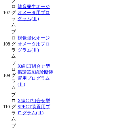
プ
ロ
雑音発生オージ
107
グ
オメータ用プロ
ラ
グラム
(Ⅱ)
ム
プ
ロ
視覚強化オージ
108
グ
オメータ用プロ
ラ
グラム
(Ⅱ)
ム
プ
X線CT組合せ型
ロ
循環器X線診断装
109
グ
置用プログラム
ラ
(Ⅱ)
ム
プ
ロ
X線CT組合せ型
110
グ
SPECT装置用プ
ラ
ログラム
(Ⅱ)
ム
プ