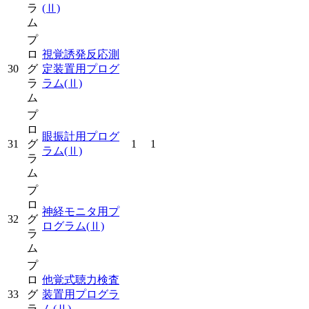
ラ
(Ⅱ)
ム
プ
ロ
視覚誘発反応測
30
グ
定装置用プログ
ラ
ラム
(Ⅱ)
ム
プ
ロ
眼振計用プログ
31
グ
1
1
ラム
(Ⅱ)
ラ
ム
プ
ロ
神経モニタ用プ
32
グ
ログラム
(Ⅱ)
ラ
ム
プ
ロ
他覚式聴力検査
33
グ
装置用プログラ
ラ
ム
(Ⅱ)