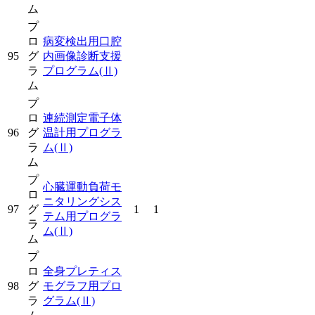
ム
プ
ロ
病変検出用口腔
95
グ
内画像診断支援
ラ
プログラム
(Ⅱ)
ム
プ
ロ
連続測定電子体
96
グ
温計用プログラ
ラ
ム
(Ⅱ)
ム
プ
心臓運動負荷モ
ロ
ニタリングシス
97
グ
1
1
テム用プログラ
ラ
ム
(Ⅱ)
ム
プ
ロ
全身プレティス
98
グ
モグラフ用プロ
ラ
グラム
(Ⅱ)