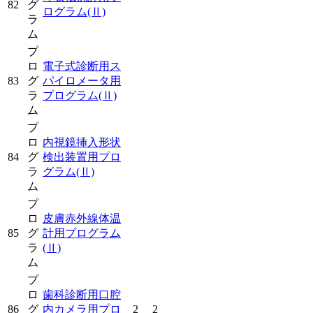
82
グ
ログラム
(Ⅱ)
ラ
ム
プ
ロ
電子式診断用ス
83
グ
パイロメータ用
ラ
プログラム
(Ⅱ)
ム
プ
ロ
内視鏡挿入形状
84
グ
検出装置用プロ
ラ
グラム
(Ⅱ)
ム
プ
ロ
皮膚赤外線体温
85
グ
計用プログラム
ラ
(Ⅱ)
ム
プ
ロ
歯科診断用口腔
86
グ
内カメラ用プロ
2
2