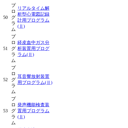
プ
リアルタイム解
ロ
析型心電図記録
50
グ
計用プログラム
ラ
(Ⅱ)
ム
プ
ロ
経皮血中ガス分
51
グ
析装置用プログ
ラ
ラム
(Ⅱ)
ム
プ
ロ
耳音響放射装置
52
グ
用プログラム
(Ⅱ)
ラ
ム
プ
ロ
発声機能検査装
53
グ
置用プログラム
ラ
(Ⅱ)
ム