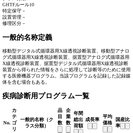
GHTFルール
10
特定保守
－
設置管理
－
修理区分
－
一般的名称定義
移動型デジタル式循環器用X線透視診断装置、移動型アナロ
グ式循環器用X線透視診断装置、据置型アナログ式循環器用
X線透視診断装置、据置型デジタル式循環器用X線透視診断
装置から得られた情報をさらに処理して診断等のために使用
する医療機器プログラム。当該プログラムを記録した記録媒
体を含む場合もある。
疾病診断用プログラム一覧
カ
品
企
年間
テ
目
業
平均
一般的名称（ク
総出
成長率
国産比
No.
ゴ
数
数
価格
ラス分類）
荷額
率
リ