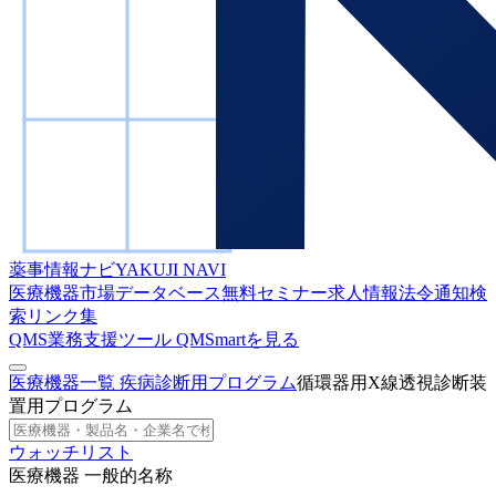
薬事情報ナビ
YAKUJI NAVI
医療機器市場データベース
無料セミナー
求人情報
法令通知検
索
リンク集
QMS業務支援ツール
QMSmartを見る
医療機器一覧
疾病診断用プログラム
循環器用X線透視診断装
置用プログラム
ウォッチリスト
医療機器 一般的名称