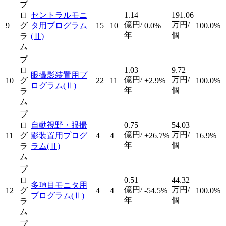
プ
ロ
セントラルモニ
1.14
191.06
億円/
万円/
9
グ
タ用プログラム
15
10
0.0%
100.0%
年
個
ラ
(Ⅱ)
ム
プ
ロ
1.03
9.72
眼撮影装置用プ
億円/
万円/
10
グ
22
11
+2.9%
100.0%
ログラム
(Ⅱ)
年
個
ラ
ム
プ
ロ
自動視野・眼撮
0.75
54.03
億円/
万円/
11
グ
影装置用プログ
4
4
+26.7%
16.9%
年
個
ラ
ラム
(Ⅱ)
ム
プ
ロ
0.51
44.32
多項目モニタ用
億円/
万円/
12
グ
4
4
-54.5%
100.0%
プログラム
(Ⅱ)
年
個
ラ
ム
プ