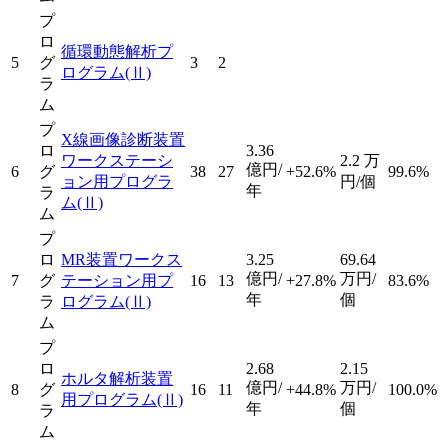
プ
ロ
循環動態解析プ
5
グ
3
2
ログラム
(Ⅱ)
ラ
ム
プ
X線画像診断装置
ロ
3.36
ワークステーシ
2.2
万
億円/
6
グ
38
27
+52.6%
99.6%
ョン用プログラ
円/個
年
ラ
ム
(Ⅱ)
ム
プ
ロ
MR装置ワークス
3.25
69.64
億円/
万円/
7
グ
テーション用プ
16
13
+27.8%
83.6%
年
個
ラ
ログラム
(Ⅱ)
ム
プ
ロ
2.68
2.15
ホルタ解析装置
億円/
万円/
8
グ
16
11
+44.8%
100.0%
用プログラム
(Ⅱ)
年
個
ラ
ム