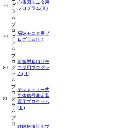
心電図モニタ用
78
グ
プログラム
(Ⅱ)
ラ
ム
プ
ロ
脳波モニタ用プ
79
グ
ログラム
(Ⅱ)
ラ
ム
プ
ロ
可搬型多項目モ
80
グ
ニタ用プログラ
ラ
ム
(Ⅱ)
ム
プ
テレメトリー式
ロ
生体信号測定装
81
グ
置用プログラム
ラ
(Ⅱ)
ム
プ
ロ
呼吸抵抗計用プ