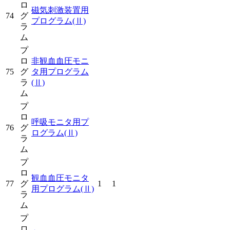
ロ
磁気刺激装置用
74
グ
プログラム
(Ⅱ)
ラ
ム
プ
ロ
非観血血圧モニ
75
グ
タ用プログラム
ラ
(Ⅱ)
ム
プ
ロ
呼吸モニタ用プ
76
グ
ログラム
(Ⅱ)
ラ
ム
プ
ロ
観血血圧モニタ
77
グ
1
1
用プログラム
(Ⅱ)
ラ
ム
プ
ロ