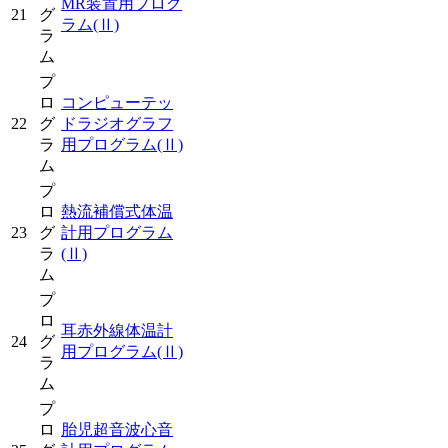
MR装置用プログ
21
グ
ラム
(Ⅱ)
ラ
ム
プ
ロ
コンピューテッ
22
グ
ドラジオグラフ
ラ
用プログラム
(Ⅱ)
ム
プ
ロ
熱流補償式体温
23
グ
計用プログラム
ラ
(Ⅱ)
ム
プ
ロ
耳赤外線体温計
24
グ
用プログラム
(Ⅱ)
ラ
ム
プ
ロ
胎児超音波心音