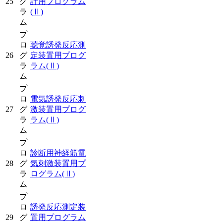
25
グ
計用プログラム
ラ
(Ⅱ)
ム
プ
ロ
聴覚誘発反応測
26
グ
定装置用プログ
ラ
ラム
(Ⅱ)
ム
プ
ロ
電気誘発反応刺
27
グ
激装置用プログ
ラ
ラム
(Ⅱ)
ム
プ
ロ
診断用神経筋電
28
グ
気刺激装置用プ
ラ
ログラム
(Ⅱ)
ム
プ
ロ
誘発反応測定装
29
グ
置用プログラム