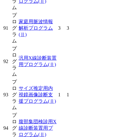
ラ
ログラム
(Ⅱ)
ム
プ
ロ
家庭用脈波情報
91
グ
解析プログラム
3
3
ラ
(Ⅱ)
ム
プ
ロ
汎用X線診断装置
92
グ
用プログラム
(Ⅱ)
ラ
ム
プ
ロ
サイズ推定用内
93
グ
視鏡画像診断支
1
1
ラ
援プログラム
(Ⅱ)
ム
プ
ロ
腹部集団検診用X
94
グ
線診断装置用プ
ラ
ログラム
(Ⅱ)