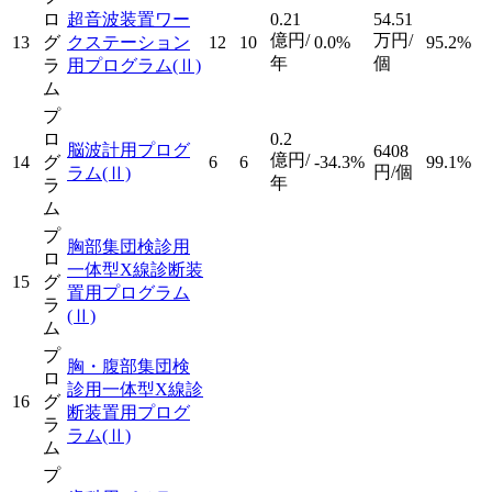
ロ
超音波装置ワー
0.21
54.51
億円/
万円/
13
グ
クステーション
12
10
0.0%
95.2%
年
個
ラ
用プログラム
(Ⅱ)
ム
プ
ロ
0.2
脳波計用プログ
6408
億円/
14
グ
6
6
-34.3%
99.1%
円/個
ラム
(Ⅱ)
年
ラ
ム
プ
胸部集団検診用
ロ
一体型X線診断装
15
グ
置用プログラム
ラ
(Ⅱ)
ム
プ
胸・腹部集団検
ロ
診用一体型X線診
16
グ
断装置用プログ
ラ
ラム
(Ⅱ)
ム
プ