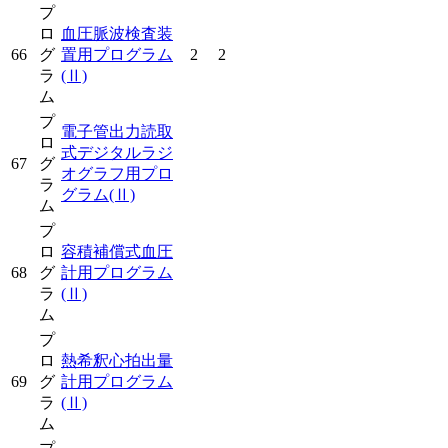
プ
ロ
血圧脈波検査装
66
グ
置用プログラム
2
2
ラ
(Ⅱ)
ム
プ
電子管出力読取
ロ
式デジタルラジ
67
グ
オグラフ用プロ
ラ
グラム
(Ⅱ)
ム
プ
ロ
容積補償式血圧
68
グ
計用プログラム
ラ
(Ⅱ)
ム
プ
ロ
熱希釈心拍出量
69
グ
計用プログラム
ラ
(Ⅱ)
ム