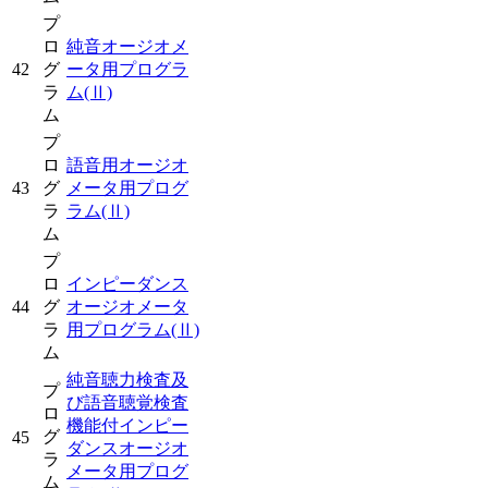
プ
ロ
純音オージオメ
42
グ
ータ用プログラ
ラ
ム
(Ⅱ)
ム
プ
ロ
語音用オージオ
43
グ
メータ用プログ
ラ
ラム
(Ⅱ)
ム
プ
ロ
インピーダンス
44
グ
オージオメータ
ラ
用プログラム
(Ⅱ)
ム
純音聴力検査及
プ
び語音聴覚検査
ロ
機能付インピー
グ
45
ダンスオージオ
ラ
メータ用プログ
ム