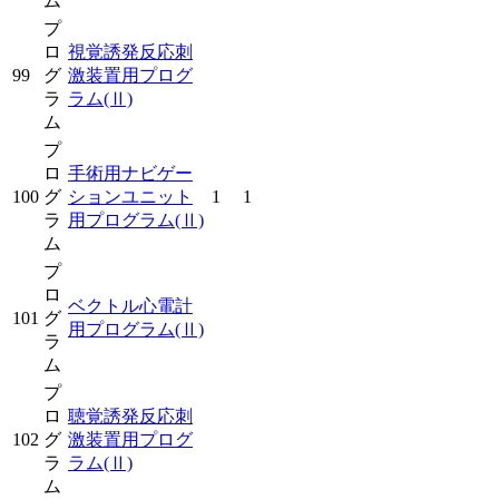
ム
プ
ロ
視覚誘発反応刺
99
グ
激装置用プログ
ラ
ラム
(Ⅱ)
ム
プ
ロ
手術用ナビゲー
100
グ
ションユニット
1
1
ラ
用プログラム
(Ⅱ)
ム
プ
ロ
ベクトル心電計
101
グ
用プログラム
(Ⅱ)
ラ
ム
プ
ロ
聴覚誘発反応刺
102
グ
激装置用プログ
ラ
ラム
(Ⅱ)
ム