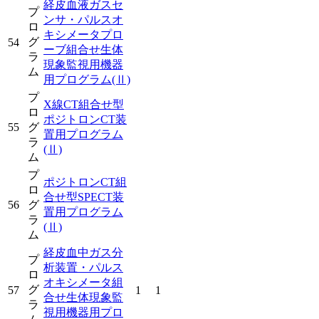
経皮血液ガスセ
プ
ンサ・パルスオ
ロ
キシメータプロ
グ
54
ーブ組合せ生体
ラ
現象監視用機器
ム
用プログラム
(Ⅱ)
プ
X線CT組合せ型
ロ
ポジトロンCT装
55
グ
置用プログラム
ラ
(Ⅱ)
ム
プ
ポジトロンCT組
ロ
合せ型SPECT装
56
グ
置用プログラム
ラ
(Ⅱ)
ム
経皮血中ガス分
プ
析装置・パルス
ロ
オキシメータ組
グ
57
1
1
合せ生体現象監
ラ
視用機器用プロ