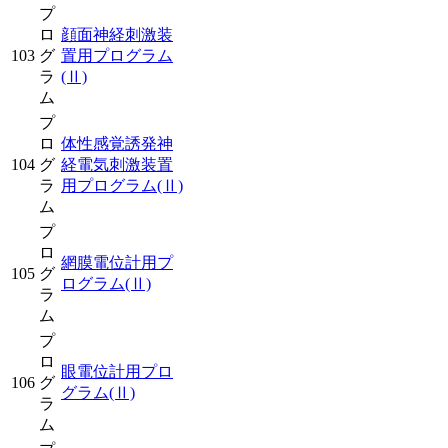
プ
ロ
顔面神経刺激装
103
グ
置用プログラム
ラ
(Ⅱ)
ム
プ
ロ
体性感覚誘発神
104
グ
経電気刺激装置
ラ
用プログラム
(Ⅱ)
ム
プ
ロ
網膜電位計用プ
105
グ
ログラム
(Ⅱ)
ラ
ム
プ
ロ
眼電位計用プロ
106
グ
グラム
(Ⅱ)
ラ
ム