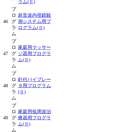
ラム
(Ⅱ)
プ
ロ
超音波内視鏡観
46
グ
測システム用プ
ラ
ログラム
(Ⅱ)
ム
プ
ロ
家庭用マッサー
47
グ
ジ器用プログラ
ラ
ム
(Ⅱ)
ム
プ
ロ
針付バイブレー
48
グ
タ用プログラム
ラ
(Ⅱ)
ム
プ
ロ
家庭用低周波治
49
グ
療器用プログラ
ラ
ム
(Ⅱ)
ム