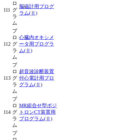
ロ
脳磁計用プログ
111
グ
ラム
(Ⅱ)
ラ
ム
プ
ロ
心臓内オキシメ
112
グ
ータ用プログラ
ラ
ム
(Ⅱ)
ム
プ
ロ
超音波診断装置
113
グ
付心電計用プロ
ラ
グラム
(Ⅱ)
ム
プ
ロ
MR組合せ型ポジ
114
グ
トロンCT装置用
ラ
プログラム
(Ⅱ)
ム
プ
ロ