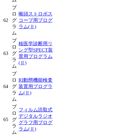
プ
ロ
喉頭ストロボス
62
グ
コープ用プログ
ラ
ラム
(Ⅱ)
ム
プ
核医学診断用リ
ロ
ング型SPECT装
63
グ
置用プログラム
ラ
(Ⅱ)
ム
プ
ロ
RI動態機能検査
64
グ
装置用プログラ
ラ
ム
(Ⅱ)
ム
プ
フィルム読取式
ロ
デジタルラジオ
65
グ
グラフ用プログ
ラ
ラム
(Ⅱ)
ム