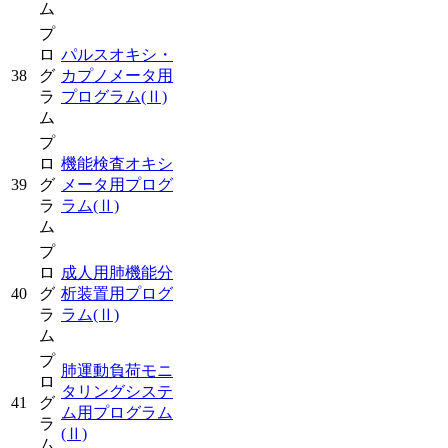
ム
プ
ロ
パルスオキシ・
38
グ
カプノメータ用
ラ
プログラム
(Ⅱ)
ム
プ
ロ
機能検査オキシ
39
グ
メータ用プログ
ラ
ラム
(Ⅱ)
ム
プ
ロ
成人用肺機能分
40
グ
析装置用プログ
ラ
ラム
(Ⅱ)
ム
プ
肺運動負荷モニ
ロ
タリングシステ
41
グ
ム用プログラム
ラ
(Ⅱ)
ム