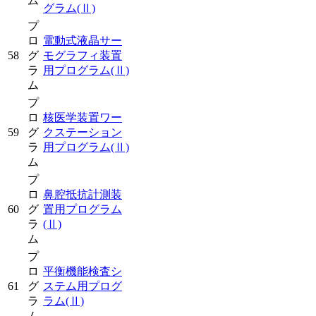
ム
グラム
(Ⅱ)
プ
ロ
電動式液晶サー
58
グ
モグラフィ装置
ラ
用プログラム
(Ⅱ)
ム
プ
ロ
核医学装置ワー
59
グ
クステーション
ラ
用プログラム
(Ⅱ)
ム
プ
ロ
鼻腔抵抗計測装
60
グ
置用プログラム
ラ
(Ⅱ)
ム
プ
ロ
平衡機能検査シ
61
グ
ステム用プログ
ラ
ラム
(Ⅱ)
ム