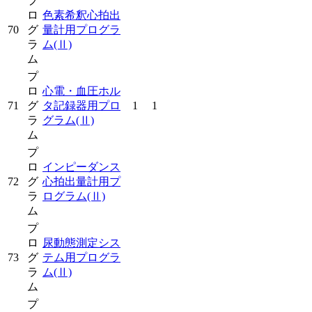
プ
ロ
色素希釈心拍出
70
グ
量計用プログラ
ラ
ム
(Ⅱ)
ム
プ
ロ
心電・血圧ホル
71
グ
タ記録器用プロ
1
1
ラ
グラム
(Ⅱ)
ム
プ
ロ
インピーダンス
72
グ
心拍出量計用プ
ラ
ログラム
(Ⅱ)
ム
プ
ロ
尿動態測定シス
73
グ
テム用プログラ
ラ
ム
(Ⅱ)
ム
プ