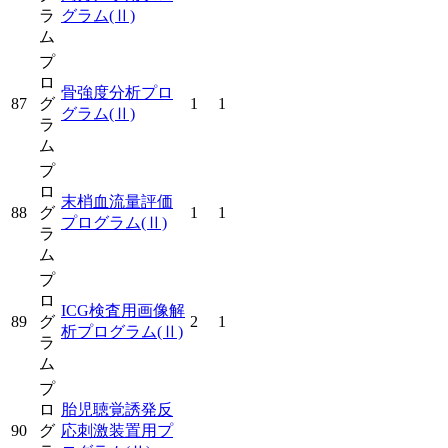
ラ
グラム
(Ⅱ)
ム
プ
ロ
骨強度分析プロ
87
グ
1
1
グラム
(Ⅱ)
ラ
ム
プ
ロ
末梢血流量評価
88
グ
1
1
プログラム
(Ⅱ)
ラ
ム
プ
ロ
ICG検査用画像解
89
グ
2
1
析プログラム
(Ⅱ)
ラ
ム
プ
ロ
胎児聴覚誘発反
90
グ
応刺激装置用プ