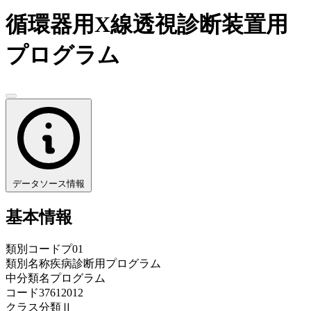
循環器用X線透視診断装置用
プログラム
データソース情報
基本情報
類別コード
プ01
類別名称
疾病診断用プログラム
中分類名
プログラム
コード
37612012
クラス分類
Ⅱ