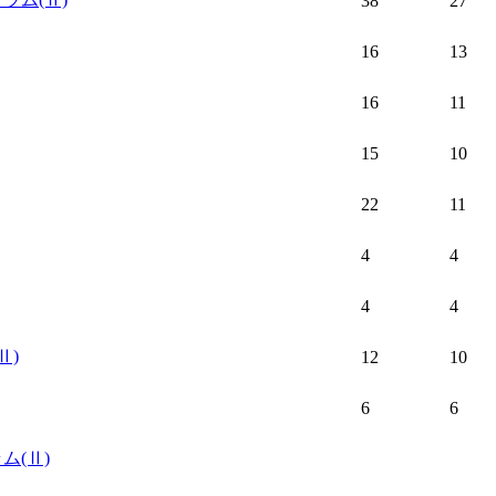
38
27
16
13
16
11
15
10
22
11
4
4
4
4
Ⅱ)
12
10
6
6
ラム
(Ⅱ)