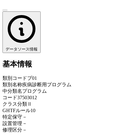
データソース情報
基本情報
類別コード
プ01
類別名称
疾病診断用プログラム
中分類名
プログラム
コード
37503012
クラス分類
Ⅱ
GHTFルール
10
特定保守
－
設置管理
－
修理区分
－