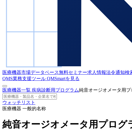
医療機器市場データベース
無料セミナー
求人情報
法令通知検
QMS業務支援ツール
QMSmartを見る
医療機器一覧
疾病診断用プログラム
純音オージオメータ用プ
ウォッチリスト
医療機器 一般的名称
純音オージオメータ用プログ