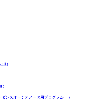
)
ム
(Ⅱ)
Ⅱ)
ーダンスオージオメータ用プログラム
(Ⅱ)