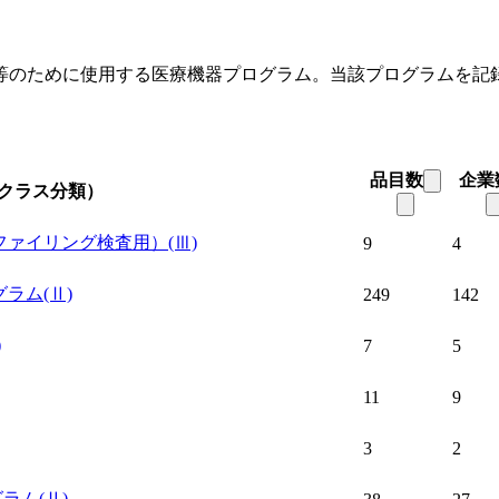
等のために使用する医療機器プログラム。当該プログラムを記
品目数
企業
クラス分類）
ファイリング検査用）
(Ⅲ)
9
4
グラム
(Ⅱ)
249
142
)
7
5
11
9
3
2
グラム
(Ⅱ)