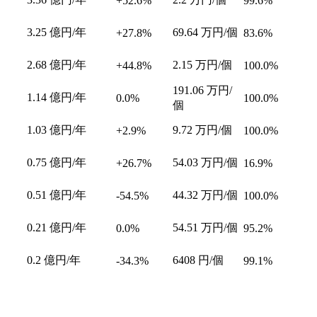
+52.6%
99.6%
3.25
億円/年
69.64
万円/個
+27.8%
83.6%
2.68
億円/年
2.15
万円/個
+44.8%
100.0%
191.06
万円/
1.14
億円/年
0.0%
100.0%
個
1.03
億円/年
9.72
万円/個
+2.9%
100.0%
0.75
億円/年
54.03
万円/個
+26.7%
16.9%
0.51
億円/年
44.32
万円/個
-54.5%
100.0%
0.21
億円/年
54.51
万円/個
0.0%
95.2%
0.2
億円/年
6408
円/個
-34.3%
99.1%