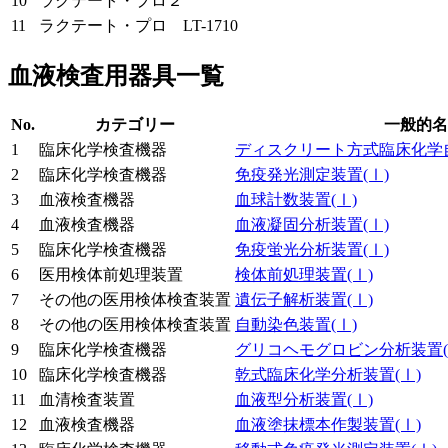
10
ラクテート・プロ２
11
ラクテート・プロ LT-1710
血液検査用器具一覧
No.
カテゴリー
一般的名
1
臨床化学検査機器
ディスクリート方式臨床化学
2
臨床化学検査機器
免疫発光測定装置
(Ⅰ)
3
血液検査機器
血球計数装置
(Ⅰ)
4
血液検査機器
血液凝固分析装置
(Ⅰ)
5
臨床化学検査機器
免疫蛍光分析装置
(Ⅰ)
6
医用検体前処理装置
検体前処理装置
(Ⅰ)
7
その他の医用検体検査装置
遺伝子解析装置
(Ⅰ)
8
その他の医用検体検査装置
自動染色装置
(Ⅰ)
9
臨床化学検査機器
グリコヘモグロビン分析装置
10
臨床化学検査機器
乾式臨床化学分析装置
(Ⅰ)
11
血清検査装置
血液型分析装置
(Ⅰ)
12
血液検査機器
血液塗抹標本作製装置
(Ⅰ)