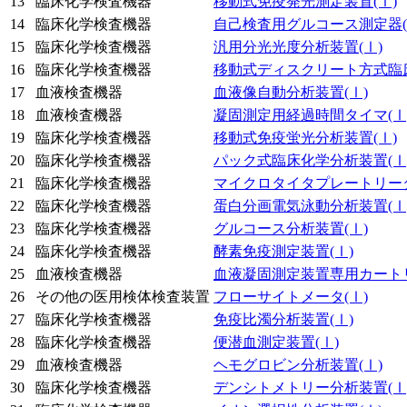
13
臨床化学検査機器
移動式免疫発光測定装置
(Ⅰ)
14
臨床化学検査機器
自己検査用グルコース測定器
15
臨床化学検査機器
汎用分光光度分析装置
(Ⅰ)
16
臨床化学検査機器
移動式ディスクリート方式臨
17
血液検査機器
血液像自動分析装置
(Ⅰ)
18
血液検査機器
凝固測定用経過時間タイマ
(Ⅰ
19
臨床化学検査機器
移動式免疫蛍光分析装置
(Ⅰ)
20
臨床化学検査機器
パック式臨床化学分析装置
(Ⅰ
21
臨床化学検査機器
マイクロタイタプレートリー
22
臨床化学検査機器
蛋白分画電気泳動分析装置
(Ⅰ
23
臨床化学検査機器
グルコース分析装置
(Ⅰ)
24
臨床化学検査機器
酵素免疫測定装置
(Ⅰ)
25
血液検査機器
血液凝固測定装置専用カート
26
その他の医用検体検査装置
フローサイトメータ
(Ⅰ)
27
臨床化学検査機器
免疫比濁分析装置
(Ⅰ)
28
臨床化学検査機器
便潜血測定装置
(Ⅰ)
29
血液検査機器
ヘモグロビン分析装置
(Ⅰ)
30
臨床化学検査機器
デンシトメトリー分析装置
(Ⅰ