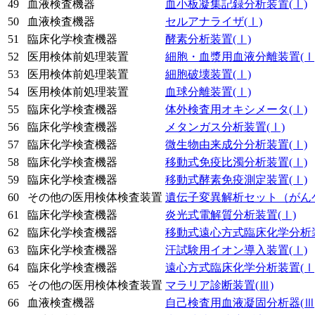
49
血液検査機器
血小板凝集記録分析装置
(Ⅰ)
50
血液検査機器
セルアナライザ
(Ⅰ)
51
臨床化学検査機器
酵素分析装置
(Ⅰ)
52
医用検体前処理装置
細胞・血漿用血液分離装置
(Ⅰ
53
医用検体前処理装置
細胞破壊装置
(Ⅰ)
54
医用検体前処理装置
血球分離装置
(Ⅰ)
55
臨床化学検査機器
体外検査用オキシメータ
(Ⅰ)
56
臨床化学検査機器
メタンガス分析装置
(Ⅰ)
57
臨床化学検査機器
微生物由来成分分析装置
(Ⅰ)
58
臨床化学検査機器
移動式免疫比濁分析装置
(Ⅰ)
59
臨床化学検査機器
移動式酵素免疫測定装置
(Ⅰ)
60
その他の医用検体検査装置
遺伝子変異解析セット（がん
61
臨床化学検査機器
炎光式電解質分析装置
(Ⅰ)
62
臨床化学検査機器
移動式遠心方式臨床化学分析
63
臨床化学検査機器
汗試験用イオン導入装置
(Ⅰ)
64
臨床化学検査機器
遠心方式臨床化学分析装置
(Ⅰ
65
その他の医用検体検査装置
マラリア診断装置
(Ⅲ)
66
血液検査機器
自己検査用血液凝固分析器
(Ⅲ