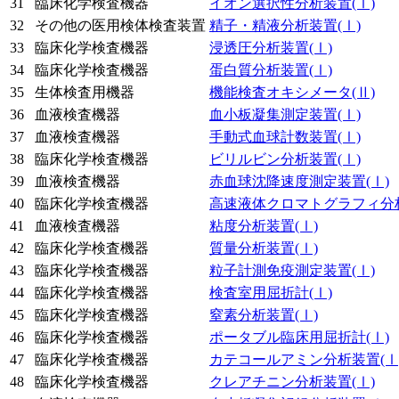
31
臨床化学検査機器
イオン選択性分析装置
(Ⅰ)
32
その他の医用検体検査装置
精子・精液分析装置
(Ⅰ)
33
臨床化学検査機器
浸透圧分析装置
(Ⅰ)
34
臨床化学検査機器
蛋白質分析装置
(Ⅰ)
35
生体検査用機器
機能検査オキシメータ
(Ⅱ)
36
血液検査機器
血小板凝集測定装置
(Ⅰ)
37
血液検査機器
手動式血球計数装置
(Ⅰ)
38
臨床化学検査機器
ビリルビン分析装置
(Ⅰ)
39
血液検査機器
赤血球沈降速度測定装置
(Ⅰ)
40
臨床化学検査機器
高速液体クロマトグラフィ分
41
血液検査機器
粘度分析装置
(Ⅰ)
42
臨床化学検査機器
質量分析装置
(Ⅰ)
43
臨床化学検査機器
粒子計測免疫測定装置
(Ⅰ)
44
臨床化学検査機器
検査室用屈折計
(Ⅰ)
45
臨床化学検査機器
窒素分析装置
(Ⅰ)
46
臨床化学検査機器
ポータブル臨床用屈折計
(Ⅰ)
47
臨床化学検査機器
カテコールアミン分析装置
(Ⅰ
48
臨床化学検査機器
クレアチニン分析装置
(Ⅰ)