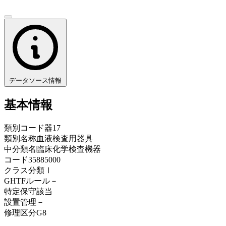
データソース情報
基本情報
類別コード
器17
類別名称
血液検査用器具
中分類名
臨床化学検査機器
コード
35885000
クラス分類
Ⅰ
GHTFルール
－
特定保守
該当
設置管理
－
修理区分
G8