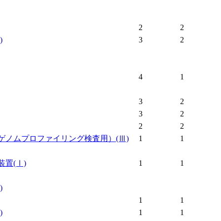
2
2
)
3
2
4
1
3
2
3
2
2
2
ゲノムプロファイリング検査用）
(Ⅲ)
1
1
装置
(Ⅰ)
1
1
)
1
1
)
1
1