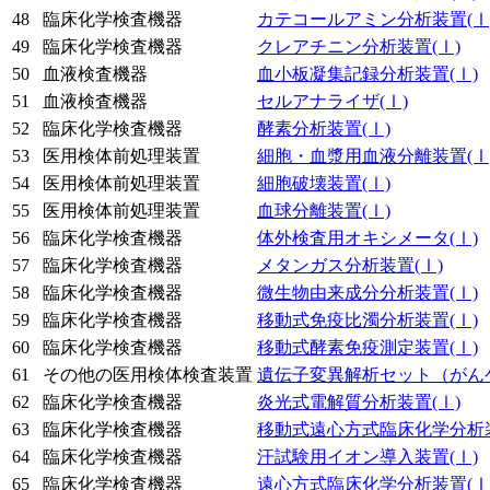
48
臨床化学検査機器
カテコールアミン分析装置
(Ⅰ
49
臨床化学検査機器
クレアチニン分析装置
(Ⅰ)
50
血液検査機器
血小板凝集記録分析装置
(Ⅰ)
51
血液検査機器
セルアナライザ
(Ⅰ)
52
臨床化学検査機器
酵素分析装置
(Ⅰ)
53
医用検体前処理装置
細胞・血漿用血液分離装置
(Ⅰ
54
医用検体前処理装置
細胞破壊装置
(Ⅰ)
55
医用検体前処理装置
血球分離装置
(Ⅰ)
56
臨床化学検査機器
体外検査用オキシメータ
(Ⅰ)
57
臨床化学検査機器
メタンガス分析装置
(Ⅰ)
58
臨床化学検査機器
微生物由来成分分析装置
(Ⅰ)
59
臨床化学検査機器
移動式免疫比濁分析装置
(Ⅰ)
60
臨床化学検査機器
移動式酵素免疫測定装置
(Ⅰ)
61
その他の医用検体検査装置
遺伝子変異解析セット（がん
62
臨床化学検査機器
炎光式電解質分析装置
(Ⅰ)
63
臨床化学検査機器
移動式遠心方式臨床化学分析
64
臨床化学検査機器
汗試験用イオン導入装置
(Ⅰ)
65
臨床化学検査機器
遠心方式臨床化学分析装置
(Ⅰ