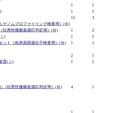
1
1
)
1
1
13
3
んゲノムプロファイリング検査用）
(Ⅲ)
（抗悪性腫瘍薬適応判定用）
(Ⅲ)
1
2
(Ⅰ)
1
1
セット（疾患原因遺伝子検査用）
(Ⅲ)
1
1
2
1
装置
(Ⅰ)
1
1
ム（抗悪性腫瘍薬適応判定用）
(Ⅲ)
4
1
1
1