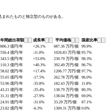
込まれたものと独立型のものがある。
年間総出荷額
成長率
平均価格
国産比率
806.3
億円/年
+26.1%
687.36
万円/個
99.9%
556.4
億円/年
-11.0%
1026.83
万円/個
95.7%
343.5
億円/年
+53.0%
230.79
万円/個
98.3%
110.3
億円/年
+40.3%
392.49
万円/個
96.7%
58.02
億円/年
+17.4%
1206.77
万円/個
97.7%
55.65
億円/年
-17.5%
262.78
万円/個
96.0%
53.96
億円/年
-35.8%
182.43
万円/個
11.8%
43.21
億円/年
-35.4%
138.79
万円/個
80.3%
31.31
億円/年
-27.9%
138.04
万円/個
69.0%
24.91
億円/年
-31.6%
33.29
万円/個
87.1%
23.82
億円/年
-6.3%
1369.31
万円/個
0.0%