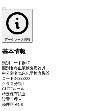
データソース情報
基本情報
類別コード
器17
類別名称
血液検査用器具
中分類名
臨床化学検査機器
コード
34555000
クラス分類
Ⅰ
GHTFルール
－
特定保守
該当
設置管理
－
修理区分
G8