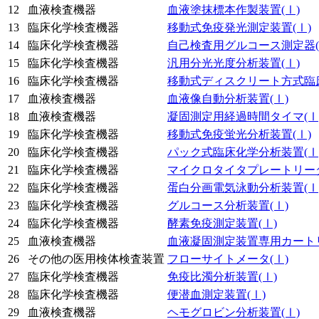
12
血液検査機器
血液塗抹標本作製装置
(Ⅰ)
13
臨床化学検査機器
移動式免疫発光測定装置
(Ⅰ)
14
臨床化学検査機器
自己検査用グルコース測定器
15
臨床化学検査機器
汎用分光光度分析装置
(Ⅰ)
16
臨床化学検査機器
移動式ディスクリート方式臨
17
血液検査機器
血液像自動分析装置
(Ⅰ)
18
血液検査機器
凝固測定用経過時間タイマ
(Ⅰ
19
臨床化学検査機器
移動式免疫蛍光分析装置
(Ⅰ)
20
臨床化学検査機器
パック式臨床化学分析装置
(Ⅰ
21
臨床化学検査機器
マイクロタイタプレートリー
22
臨床化学検査機器
蛋白分画電気泳動分析装置
(Ⅰ
23
臨床化学検査機器
グルコース分析装置
(Ⅰ)
24
臨床化学検査機器
酵素免疫測定装置
(Ⅰ)
25
血液検査機器
血液凝固測定装置専用カート
26
その他の医用検体検査装置
フローサイトメータ
(Ⅰ)
27
臨床化学検査機器
免疫比濁分析装置
(Ⅰ)
28
臨床化学検査機器
便潜血測定装置
(Ⅰ)
29
血液検査機器
ヘモグロビン分析装置
(Ⅰ)