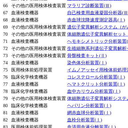
66
その他の医用検体検査装置
マラリア診断装置
(Ⅲ)
67
血液検査機器
自己検査用血液凝固分析器
(Ⅲ
68
血液検査機器
赤血球沈降速度測定器具
(Ⅰ)
69
その他の医用検体検査装置
遺伝子変異解析システム（が
70
その他の医用検体検査装置
体細胞遺伝子変異解析セット
71
血液検査機器
ヘモキシメトリック分析装置
72
その他の医用検体検査装置
生殖細胞系列遺伝子変異解析
73
その他の医用検体検査装置
骨盤検査キット
(Ⅱ)
74
血液検査機器
染色体分析装置
(Ⅰ)
75
医用検体前処理装置
イムノアッセイ用検体前処理
76
臨床化学検査機器
コレステロール分析装置
(Ⅰ)
77
血液検査機器
ヘマトクリット分析装置
(Ⅰ)
78
臨床化学検査機器
血中カリウム分析装置
(Ⅰ)
79
その他の医用検体検査装置
体細胞遺伝子変異解析システ
80
臨床化学検査機器
ヘパリン分析装置
(Ⅰ)
81
血液検査機器
網赤血球分析装置
(Ⅰ)
82
血液検査機器
血栓分析装置
(Ⅰ)
83
医用検体前処理装置
血清用血液分離装置
(Ⅰ)