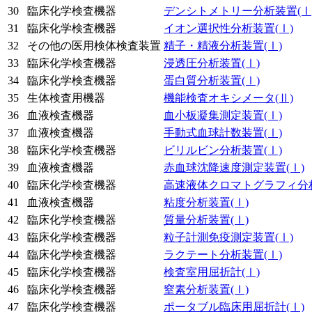
30
臨床化学検査機器
デンシトメトリー分析装置
(Ⅰ
31
臨床化学検査機器
イオン選択性分析装置
(Ⅰ)
32
その他の医用検体検査装置
精子・精液分析装置
(Ⅰ)
33
臨床化学検査機器
浸透圧分析装置
(Ⅰ)
34
臨床化学検査機器
蛋白質分析装置
(Ⅰ)
35
生体検査用機器
機能検査オキシメータ
(Ⅱ)
36
血液検査機器
血小板凝集測定装置
(Ⅰ)
37
血液検査機器
手動式血球計数装置
(Ⅰ)
38
臨床化学検査機器
ビリルビン分析装置
(Ⅰ)
39
血液検査機器
赤血球沈降速度測定装置
(Ⅰ)
40
臨床化学検査機器
高速液体クロマトグラフィ分
41
血液検査機器
粘度分析装置
(Ⅰ)
42
臨床化学検査機器
質量分析装置
(Ⅰ)
43
臨床化学検査機器
粒子計測免疫測定装置
(Ⅰ)
44
臨床化学検査機器
ラクテート分析装置
(Ⅰ)
45
臨床化学検査機器
検査室用屈折計
(Ⅰ)
46
臨床化学検査機器
窒素分析装置
(Ⅰ)
47
臨床化学検査機器
ポータブル臨床用屈折計
(Ⅰ)