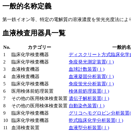
一般的名称定義
第一鉄イオン等、特定の電解質の溶液濃度を蛍光光度法によ
血液検査用器具一覧
No.
カテゴリー
一般的名
1
臨床化学検査機器
ディスクリート方式臨床化学
2
臨床化学検査機器
免疫発光測定装置
(Ⅰ)
3
血液検査機器
血球計数装置
(Ⅰ)
4
血液検査機器
血液凝固分析装置
(Ⅰ)
5
臨床化学検査機器
免疫蛍光分析装置
(Ⅰ)
6
医用検体前処理装置
検体前処理装置
(Ⅰ)
7
その他の医用検体検査装置
遺伝子解析装置
(Ⅰ)
8
その他の医用検体検査装置
自動染色装置
(Ⅰ)
9
臨床化学検査機器
グリコヘモグロビン分析装置
10
臨床化学検査機器
乾式臨床化学分析装置
(Ⅰ)
11
血清検査装置
血液型分析装置
(Ⅰ)