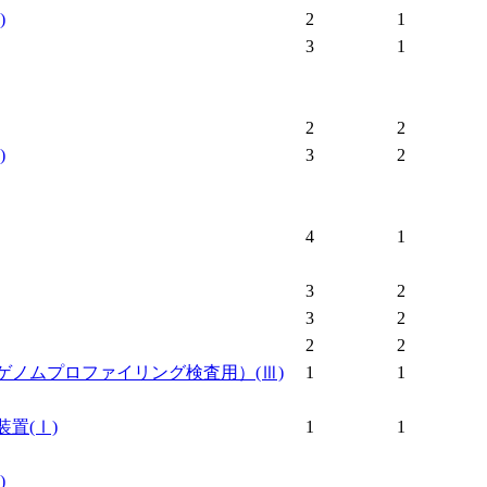
)
2
1
3
1
2
2
)
3
2
4
1
3
2
3
2
2
2
ゲノムプロファイリング検査用）
(Ⅲ)
1
1
装置
(Ⅰ)
1
1
)