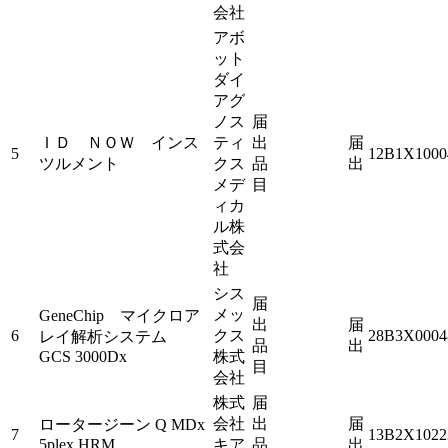
会社
アボ
ット
ダイ
アグ
ノス
届
ＩＤ ＮＯＷ インス
ティ
出
届
5
12B1X1000
ツルメント
クス
品
出
メデ
目
ィカ
ル株
式会
社
シス
届
メッ
GeneChip マイクロア
出
届
6
クス
28B3X0004
レイ解析システム
品
出
GCS 3000Dx
株式
目
会社
株式
届
会社
出
届
ロータージーン Q MDx
7
13B2X1022
5plex HRM
キア
品
出