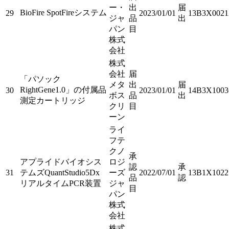
ー・
出
届
BioFire SpotFireシステム
29
2023/01/01
13B3X0021
ジャ
品
出
パン
目
株式
会社
株式
会社
届
「パソック
メタ
出
届
RightGene1.0」の付属品
30
2023/01/01
14B3X1003
ボス
品
出
測定カートリッジ
クリ
目
ーン
ライ
フテ
クノ
承
アプライドバイオシス
ロジ
認
承
31
テムズQuantStudio5Dx
ーズ
2022/07/01
13B1X1022
品
認
リアルタイムPCR装置
ジャ
目
パン
株式
会社
株式