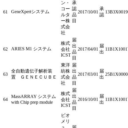
ン・
承
コー
認
承
GeneXpertシステム
61
2017/10/01
13B3X0019
ルタ
品
認
ー株
目
式会
社
届
株式
出
届
ARIES M1 システム
62
2017/04/01
11B1X1001
会社
品
出
ICST
目
東洋
届
全自動遺伝子解析装
紡株
出
届
63
2017/03/01
25B1X0000
置 ＧＥＮＥＣＵＢＥ
式会
品
出
社
目
届
株式
出
届
MassARRAY システム
64
2016/10/01
11B1X1001
会社
with Chip prep module
品
出
ICST
目
ビオ
メリ
ュ
届