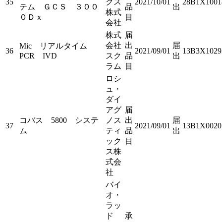
35
クス
2021/10/01
28B1X1001
テム ＧＣＳ ３００
品
出
株式
０Ｄｘ
目
会社
株式
届
会社
出
届
Mic リアルタイム
36
2021/09/01
13B3X1029
PCR IVD
スク
品
出
ラム
目
ロシ
ュ・
ダイ
アグ
届
コバス 5800 システ
ノス
出
届
37
2021/09/01
13B1X0020
ム
ティ
品
出
ック
目
ス株
式会
社
バイ
オ・
ラッ
ド
承