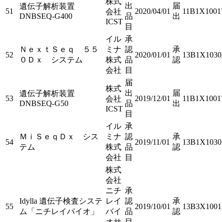
株式
出
届
遺伝子解析装置
51
2020/04/01
11B1X1001
会社
DNBSEQ-G400
品
出
ICST
目
イル
承
ＮｅｘｔＳｅｑ ５５
ミナ
認
承
52
2020/01/01
13B1X1030
０Ｄｘ システム
株式
品
認
会社
目
届
株式
出
届
遺伝子解析装置
53
2019/12/01
11B1X1001
会社
DNBSEQ-G50
品
出
ICST
目
イル
承
ＭｉＳｅｑＤｘ シス
ミナ
認
承
54
2019/11/01
13B1X1030
テム
株式
品
認
会社
目
株式
会社
ニチ
承
Idylla 遺伝子検査システ
レイ
認
承
55
2019/10/01
13B3X1001
ム「ニチレイバイオ」
バイ
品
認
オサ
目