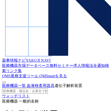
薬事情報ナビ
YAKUJI NAVI
医療機器市場データベース
無料セミナー
求人情報
法令通知検
索
リンク集
QMS業務支援ツール
QMSmartを見る
医療機器一覧
血液検査用器具
遺伝子解析装置
ウォッチリスト
医療機器 一般的名称