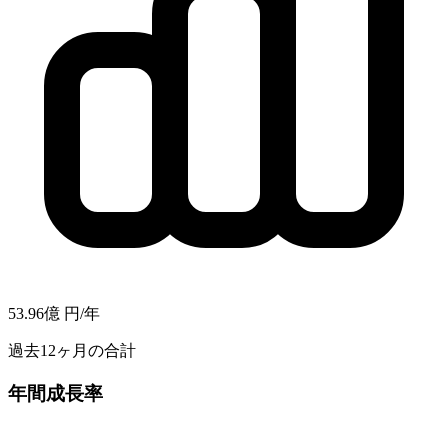
53.96億
円/年
過去12ヶ月の合計
年間成長率