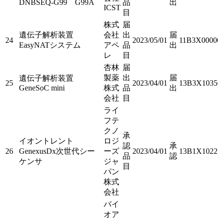
DNBSEQ-G99 G99A
品
出
ICST
目
株式
届
遺伝子解析装置
会社
出
届
24
2023/05/01
11B3X0000
EasyNATシステム
アペ
品
出
レ
目
杏林
届
製薬
出
届
遺伝子解析装置
25
2023/04/01
13B3X1035
GeneSoC mini
株式
品
出
会社
目
ライ
フテ
クノ
承
イオントレント
ロジ
認
承
26
GenexusDx次世代シー
ーズ
2023/04/01
13B1X1022
品
認
ケンサ
ジャ
目
パン
株式
会社
バイ
オア