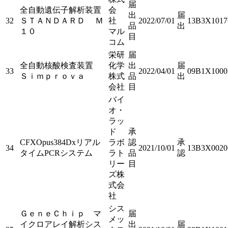
届
全自動遺伝子解析装置
会
出
届
32
ＳＴＡＮＤＡＲＤ Ｍ
社
2022/07/01
13B3X1017
品
出
１０
マル
目
コム
栄研
届
全自動核酸検査装置
化学
出
届
33
2022/04/01
09B1X1000
Ｓｉｍｐｒｏｖａ
株式
品
出
会社
目
バイ
オ・
ラッ
ド
承
CFXOpus384Dxリアル
ラボ
認
承
34
2021/10/01
13B3X0020
タイムPCRシステム
ラト
品
認
リー
目
ズ株
式会
社
シス
ＧｅｎｅＣｈｉｐ マ
届
メッ
イクロアレイ解析シス
出
届