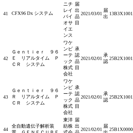
ニチ
届
レイ
出
届
CFX96 Dx システム
41
2021/03/01
13B3X1001
バイ
品
出
オサ
目
イエ
ンス
ワケ
ンビ
承
Ｇｅｎｔｉｅｒ ９６
ーテ
認
承
Ｅ リアルタイム Ｐ
42
2021/02/01
25B2X1001
ック
品
認
ＣＲ システム
株式
目
会社
ワケ
ンビ
承
Ｇｅｎｔｉｅｒ ９６
ーテ
認
承
Ｒ リアルタイム Ｐ
43
2021/02/01
25B2X1001
ック
品
認
ＣＲ システム
株式
目
会社
東洋
届
全自動遺伝子解析装
紡株
出
届
44
2021/02/01
25B1X0000
置 ＧＥＮＥＣＵＢＥ
式会
品
出