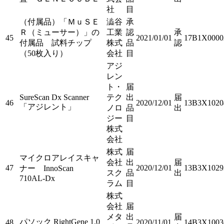
社
目
（付属品）「ＭｕＳＥ
澁谷
承
Ｒ（ミューサー）」の
工業
認
承
45
2021/01/01
17B1X0000
付属品 試料チップ
株式
品
認
（50枚入り）
会社
目
アジ
レン
ト・
届
SureScan Dx Scanner
テク
出
届
46
2020/12/01
13B3X1020
「アジレント」
ノロ
品
出
ジー
目
株式
会社
株式
届
マイクロアレイスキャ
会社
出
届
47
2020/12/01
13B3X1029
ナー InnoScan
スク
品
出
710AL-Dx
ラム
目
株式
会社
届
メタ
出
届
パソック RightGene 1.0
48
2020/11/01
14B3X1003