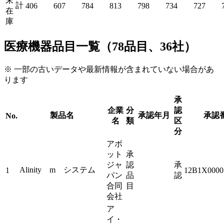
末
計
406
607
784
813
798
734
727
在
庫
医療機器品目一覧（78品目、36社）
※ 一部の古いデータや最新情報が含まれていない場合があ
ります
承
企業
分
認
製品名
承認年月
承認
No.
名
類
区
分
アボ
ット
承
ジャ
認
承
Alinity m システム
1
12B1X0000
パン
品
認
合同
目
会社
ア
イ・