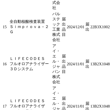
式会
社
パル
ステ
届
全自動核酸検査装置
ック
出
届
Ｓｉｍｐｒｏｖａ－２
15
2024/12/01
22B3X1002
工業
品
出
Ｇ
株式
目
会社
ア
イ・
エ
届
ＬＩＦＥＣＯＤＥＳ
ル・
出
届
フルオロアナライザー
16
2024/11/01
13B2X1048
ジャ
品
出
３Ｄシステム
パン
目
株式
会社
ア
イ・
エ
届
ＬＩＦＥＣＯＤＥＳ
ル・
出
届
フルオロアナライザ
17
2024/11/01
13B2X1048
ジャ
品
出