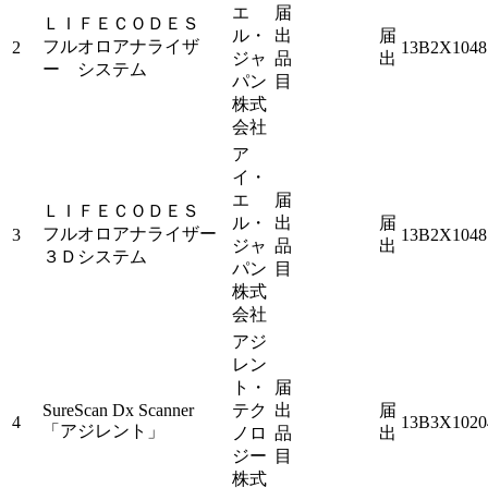
エ
届
ＬＩＦＥＣＯＤＥＳ
ル・
出
届
フルオロアナライザ
2
13B2X1048
ジャ
品
出
ー システム
パン
目
株式
会社
ア
イ・
エ
届
ＬＩＦＥＣＯＤＥＳ
ル・
出
届
フルオロアナライザー
3
13B2X1048
ジャ
品
出
３Ｄシステム
パン
目
株式
会社
アジ
レン
ト・
届
SureScan Dx Scanner
テク
出
届
4
13B3X1020
「アジレント」
ノロ
品
出
ジー
目
株式