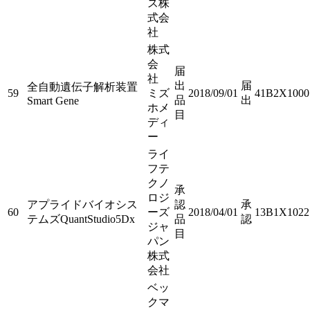
ス株
式会
社
株式
会
届
社
出
届
全自動遺伝子解析装置
59
ミズ
2018/09/01
41B2X1000
品
出
Smart Gene
ホメ
目
ディ
ー
ライ
フテ
クノ
承
ロジ
アプライドバイオシス
認
承
60
ーズ
2018/04/01
13B1X1022
テムズQuantStudio5Dx
品
認
ジャ
目
パン
株式
会社
ベッ
クマ