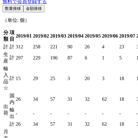
無料で会員登録する
数量推移
金額推移
（単位: 個）
分
項
2019/01
2019/02
2019/03
2019/04
2019/05
2019/06
2019/07
類
目
計
計
312
258
221
90
26
4
23
生
計
297
229
196
87
6
1
5
産
輸
入
計
15
29
25
3
20
3
18
品
☆
国
26
34
57
31
32
62
18
内
出
輸
荷
-
-
-
-
-
-
-
-
出
計
26
34
57
31
32
62
18
月