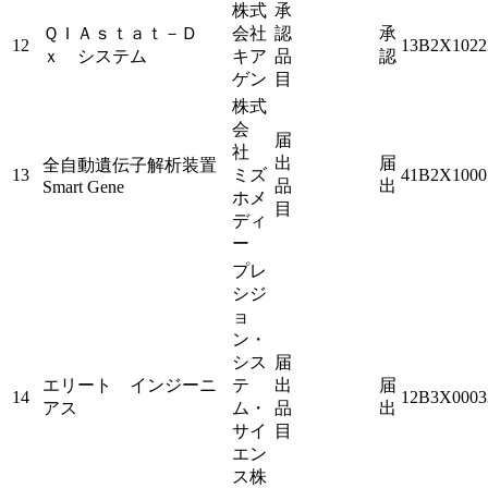
株式
承
ＱＩＡｓｔａｔ－Ｄ
会社
認
承
12
13B2X1022
ｘ システム
キア
品
認
ゲン
目
株式
会
届
社
出
届
全自動遺伝子解析装置
13
ミズ
41B2X1000
品
出
Smart Gene
ホメ
目
ディ
ー
プレ
シジ
ョ
ン・
シス
届
エリート インジーニ
テ
出
届
14
12B3X0003
アス
ム・
品
出
サイ
目
エン
ス株