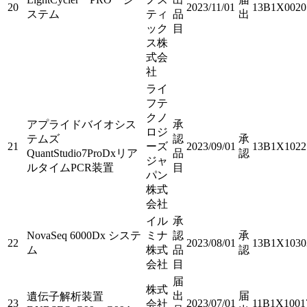
20
2023/11/01
13B1X0020
ステム
ティ
品
出
ック
目
ス株
式会
社
ライ
フテ
クノ
アプライドバイオシス
承
ロジ
テムズ
認
承
21
ーズ
2023/09/01
13B1X1022
QuantStudio7ProDxリア
品
認
ジャ
ルタイムPCR装置
目
パン
株式
会社
イル
承
NovaSeq 6000Dx システ
ミナ
認
承
22
2023/08/01
13B1X1030
ム
株式
品
認
会社
目
届
株式
出
届
遺伝子解析装置
23
2023/07/01
11B1X1001
会社