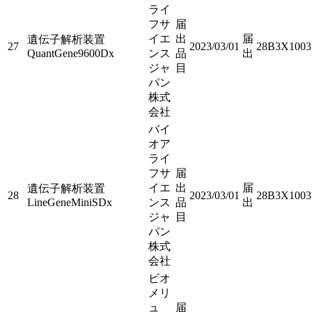
ライ
フサ
届
イエ
出
届
遺伝子解析装置
27
2023/03/01
28B3X1003
QuantGene9600Dx
ンス
品
出
ジャ
目
パン
株式
会社
バイ
オア
ライ
フサ
届
イエ
出
届
遺伝子解析装置
28
2023/03/01
28B3X1003
LineGeneMiniSDx
ンス
品
出
ジャ
目
パン
株式
会社
ビオ
メリ
ュ
届