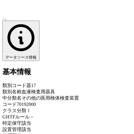
データソース情報
基本情報
類別コード
器17
類別名称
血液検査用器具
中分類名
その他の医用検体検査装置
コード
70192000
クラス分類
Ⅰ
GHTFルール
－
特定保守
該当
設置管理
該当