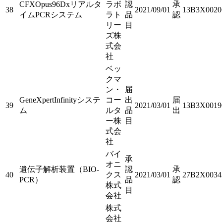
CFXOpus96Dxリアルタ
ラボ
認
承
38
2021/09/01
13B3X0020
イムPCRシステム
ラト
品
認
リー
目
ズ株
式会
社
ベッ
クマ
ン・
届
GeneXpertInfinityシステ
コー
出
届
39
2021/03/01
13B3X0019
ム
ルタ
品
出
ー株
目
式会
社
バイ
承
オニ
遺伝子解析装置（BIO-
認
承
40
クス
2021/03/01
27B2X0034
PCR）
品
認
株式
目
会社
株式
会社