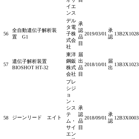
イエ
ンス
デル
承
タ電
全自動遺伝子解析装
認
承
56
子株
2019/03/01
13B2X1028
置 G1
品
認
式会
目
社
東洋
届
鋼鈑
出
届
遺伝子解析装置
57
2018/10/01
13B3X1023
BIOSHOT HT-32
株式
品
出
会社
目
プレ
シジ
ョ
ン・
シス
承
テ
認
承
ジーンリード エイト
58
2018/09/01
12B3X0003
ム・
品
認
サイ
目
エン