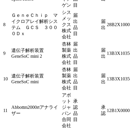
ゲン
目
シス
ＧｅｎｅＣｈｉｐ マ
届
メッ
イクロアレイ解析シス
出
届
8
クス
28B2X1000
テム ＧＣＳ ３００
品
出
株式
０Ｄｘ
目
会社
杏林
届
製薬
出
届
遺伝子解析装置
9
13B3X1035
GeneSoC mini 2
株式
品
出
会社
目
杏林
届
製薬
出
届
遺伝子解析装置
10
13B3X1035
GeneSoC mini
株式
品
出
会社
目
アボ
ット
承
Abbottm2000rtアナライ
ジャ
認
承
11
12B1X0000
ザー
パン
品
認
合同
目
会社