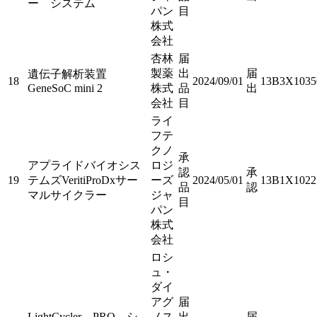
ー システム
パン
目
株式
会社
杏林
届
製薬
出
届
遺伝子解析装置
18
2024/09/01
13B3X1035
GeneSoC mini 2
株式
品
出
会社
目
ライ
フテ
クノ
承
アプライドバイオシス
ロジ
認
承
19
テムズVeritiProDxサー
ーズ
2024/05/01
13B1X1022
品
認
マルサイクラー
ジャ
目
パン
株式
会社
ロシ
ュ・
ダイ
アグ
届
LightCycler PRO シ
ノス
出
届