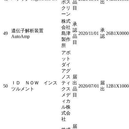
ボス
品
出
クリ
目
ーン
株式
承
会社
認
承
遺伝子解析装置
49
島津
2020/11/01
26B1X0000
品
認
AutoAmp
製作
目
所
アボ
ット
ダイ
アグ
ノス
届
ＩＤ ＮＯＷ インス
ティ
出
届
50
2020/07/01
12B1X1000
ツルメント
クス
品
出
メデ
目
ィカ
ル株
式会
社
届