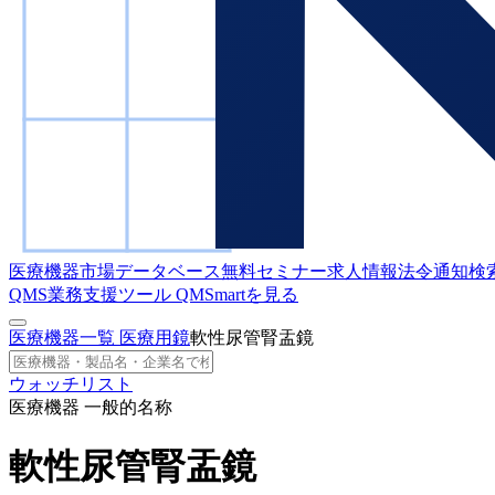
医療機器市場データベース
無料セミナー
求人情報
法令通知検
QMS業務支援ツール
QMSmartを見る
医療機器一覧
医療用鏡
軟性尿管腎盂鏡
ウォッチリスト
医療機器 一般的名称
軟性尿管腎盂鏡