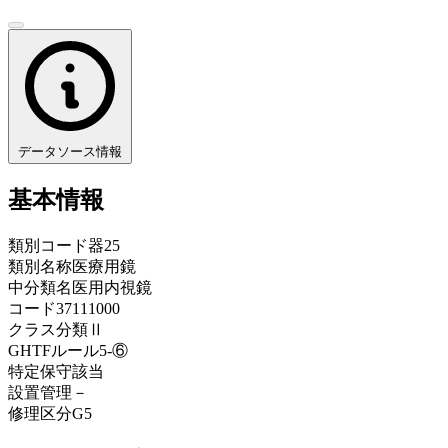
データソース情報
基本情報
類別コード
器25
類別名称
医療用鏡
中分類名
医用内視鏡
コード
37111000
クラス分類
Ⅱ
GHTFルール
5-⑥
特定保守
該当
設置管理
－
修理区分
G5