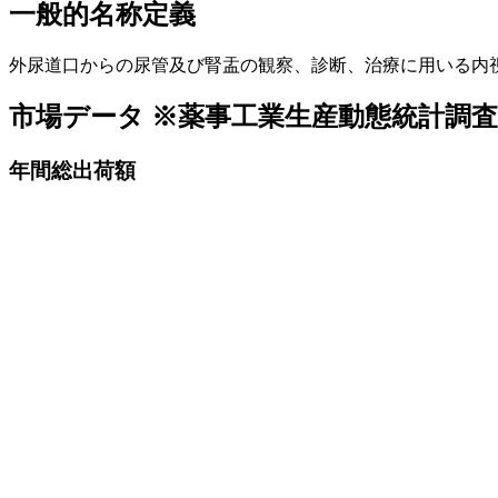
一般的名称定義
外尿道口からの尿管及び腎盂の観察、診断、治療に用いる内
市場データ
※薬事工業生産動態統計調
年間総出荷額