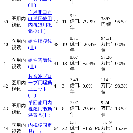
年
(Ⅱ)
自然開口向
9.9
医用内
け単回使用
3893
億円/
39
14
11
-22.9%
95.5%
円/個
視鏡
内視鏡用拡
年
張器
(Ⅰ)
8.71
94.51
医用内
硬性腹腔鏡
億円/
万円/
40
38
19
-20.4%
0.0%
視鏡
(Ⅱ)
年
個
8.67
57.26
医用内
硬性関節鏡
億円/
万円/
41
31
13
+2.3%
0.0%
視鏡
(Ⅱ)
年
個
超音波プロ
7.49
114.2
医用内
ーブ用駆動
億円/
万円/
42
4
3
0.0%
98.3%
視鏡
ユニット
年
個
(Ⅰ)
単回使用内
7.07
9.24
医用内
億円/
万円/
43
視鏡用能動
10
8
-35.6%
13.5%
視鏡
年
個
処置具
(Ⅱ)
6.81
13.19
医用内
内視鏡固定
億円/
万円/
44
64
32
+155.0%
15.3%
視鏡
具
(Ⅰ)