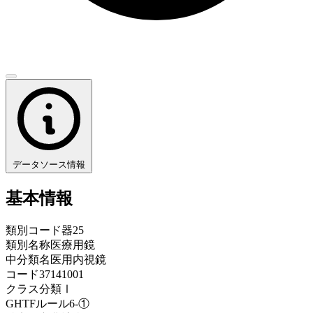
データソース情報
基本情報
類別コード
器25
類別名称
医療用鏡
中分類名
医用内視鏡
コード
37141001
クラス分類
Ⅰ
GHTFルール
6-①