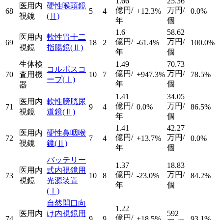
1.66
25.36
医用内
硬性喉頭鏡
億円/
万円/
68
5
4
+12.3%
0.0%
視鏡
(Ⅱ)
年
個
1.6
58.62
医用内
軟性胃十二
億円/
万円/
69
18
2
-61.4%
100.0%
視鏡
指腸鏡
(Ⅱ)
年
個
生体検
1.49
70.73
コルポスコ
億円/
万円/
70
査用機
10
7
+947.3%
78.5%
ープ
(Ⅰ)
年
個
器
1.41
34.05
医用内
軟性膀胱尿
億円/
万円/
71
9
4
0.0%
86.5%
視鏡
道鏡
(Ⅱ)
年
個
1.41
42.27
医用内
硬性鼻咽喉
億円/
万円/
72
7
4
+13.7%
0.0%
視鏡
鏡
(Ⅱ)
年
個
バッテリー
1.37
18.83
医用内
式内視鏡用
億円/
万円/
73
10
8
-23.0%
84.2%
視鏡
光源装置
年
個
(Ⅰ)
自然開口向
1.22
医用内
け内視鏡用
592
億円/
74
9
9
+18.5%
93.1%