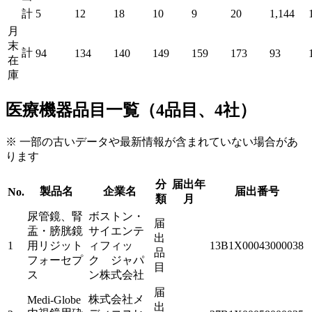
計
5
12
18
10
9
20
1,144
月
末
計
94
134
140
149
159
173
93
在
庫
医療機器品目一覧（4品目、4社）
※ 一部の古いデータや最新情報が含まれていない場合があ
ります
分
届出年
製品名
企業名
届出番号
No.
類
月
尿管鏡、腎
ボストン・
届
盂・膀胱鏡
サイエンテ
出
1
用リジット
ィフィッ
13B1X00043000038
品
フォーセプ
ク ジャパ
目
ス
ン株式会社
届
株式会社メ
Medi-Globe
出