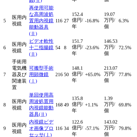
鏡
(Ⅱ)
再使用可能
な高周波処
152.4
19.07
医用内
億円/
万円/
5
置用内視鏡
116
27
-16.8%
6.3%
視鏡
年
個
能動器具
(Ⅱ)
ビデオ軟性
151.7
146.53
医用内
億円/
万円/
6
十二指腸鏡
54
8
-23.6%
72.5%
視鏡
年
個
(Ⅱ)
手術用
電気機
可搬型手術
148.1
213.07
億円/
万円/
7
器及び
用顕微鏡
216
50
+65.0%
77.8%
年
個
関連装
(Ⅰ)
置
単回使用高
135.8
1.39
医用内
周波処置用
億円/
万円/
8
168
49
+1.1%
69.8%
視鏡
内視鏡能動
年
個
器具
(Ⅱ)
内視鏡ビデ
122.6
143.02
医用内
億円/
万円/
9
オ画像プロ
116
34
-57.1%
79.8%
視鏡
年
個
セッサ
(Ⅰ)