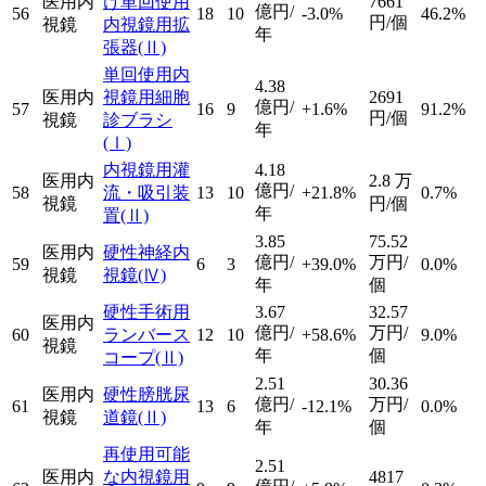
医用内
け単回使用
7661
億円/
56
18
10
-3.0%
46.2%
円/個
視鏡
内視鏡用拡
年
張器
(Ⅱ)
単回使用内
4.38
医用内
視鏡用細胞
2691
億円/
57
16
9
+1.6%
91.2%
円/個
視鏡
診ブラシ
年
(Ⅰ)
内視鏡用灌
4.18
医用内
2.8
万
億円/
58
流・吸引装
13
10
+21.8%
0.7%
視鏡
円/個
年
置
(Ⅱ)
3.85
75.52
医用内
硬性神経内
億円/
万円/
59
6
3
+39.0%
0.0%
視鏡
視鏡
(Ⅳ)
年
個
硬性手術用
3.67
32.57
医用内
億円/
万円/
60
ランバース
12
10
+58.6%
9.0%
視鏡
年
個
コープ
(Ⅱ)
2.51
30.36
医用内
硬性膀胱尿
億円/
万円/
61
13
6
-12.1%
0.0%
視鏡
道鏡
(Ⅱ)
年
個
再使用可能
2.51
医用内
な内視鏡用
4817