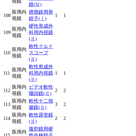
視鏡
鏡
(Ⅳ)
医用内
膀胱鏡用骨
108
1
1
視鏡
鉗子
(Ⅰ)
硬性形成外
医用内
109
科用内視鏡
視鏡
(Ⅱ)
軟性クルド
医用内
110
スコープ
視鏡
(Ⅱ)
軟性形成外
医用内
111
科用内視鏡
1
1
視鏡
(Ⅱ)
医用内
ビデオ軟性
112
2
2
視鏡
咽頭鏡
(Ⅱ)
医用内
軟性十二指
113
3
2
視鏡
腸鏡
(Ⅱ)
医用内
軟性尿管鏡
114
2
2
視鏡
(Ⅱ)
腹腔鏡用硬
医用内
115
性生検鉗子