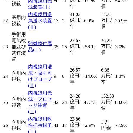
億円/
万円/
21
内視鏡用光
80
21
+0.1%
54.3%
視鏡
年
個
源装置
(Ⅰ)
内視鏡用送
31.02
14.75
医用内
億円/
万円/
22
気送水装置
13
5
-6.0%
25.9%
視鏡
年
個
(Ⅱ)
手術用
電気機
27.63
36.29
顕微鏡付属
億円/
万円/
23
器及び
95
25
+56.1%
3.0%
品
(Ⅰ)
年
個
関連装
置
内視鏡用灌
26.57
6.86
医用内
流・吸引向
億円/
万円/
24
9
8
+14.6%
1.3%
視鏡
けプローブ
年
本
(Ⅱ)
内視鏡用光
24.28
132.33
医用内
源・プロセ
億円/
万円/
25
42
24
-47.7%
88.0%
視鏡
ッサ装置
年
個
(Ⅰ)
内視鏡用軟
23.86
医用内
1
万
億円/
26
性把持鉗子
41
17
+2.9%
77.9%
視鏡
円/個
年
(Ⅰ)