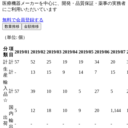
医療機器メーカーを中心に、開発・品質保証・薬事の実務者
にご利用いただいています
無料で会員登録する
数量推移
金額推移
（単位: 個）
分
項
2019/01
2019/02
2019/03
2019/04
2019/05
2019/06
2019/07
類
目
計
計
57
52
25
19
19
34
20
生
計
-
13
15
9
14
7
15
産
輸
入
計
57
39
10
10
5
27
5
品
☆
国
5
12
18
10
9
20
1,144
内
出
輸
荷
-
-
-
-
-
-
-
-
出