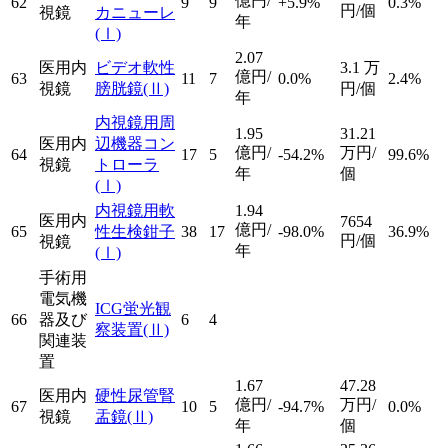
億円/
62
9
9
+5.9%
0.3%
円/個
視鏡
カニューレ
年
(Ⅰ)
2.07
医用内
ビデオ軟性
3.1
万
億円/
63
11
7
0.0%
2.4%
視鏡
膀胱鏡
(Ⅱ)
円/個
年
内視鏡用周
1.95
31.21
医用内
辺機器コン
億円/
万円/
64
17
5
-54.2%
99.6%
視鏡
トローラ
年
個
(Ⅰ)
内視鏡用軟
1.94
医用内
7654
億円/
65
性生検鉗子
38
17
-98.0%
36.9%
円/個
視鏡
年
(Ⅰ)
手術用
電気機
ICG蛍光観
66
器及び
6
4
察装置
(Ⅱ)
関連装
置
1.67
47.28
医用内
硬性尿管腎
億円/
万円/
67
10
5
-94.7%
0.0%
視鏡
盂鏡
(Ⅱ)
年
個