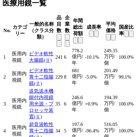
医療用鏡一覧
品
企
年間
一般的名称
目
業
平均
カテゴ
総出
成長率
国産比
No.
（クラス分
数
数
価格
リー
荷額
率
類）
778.2
249.35
医用内
ビデオ軟性
億円/
万円/
1
241
6
-10.1%
100.0%
視鏡
大腸鏡
(Ⅱ)
年
個
ビデオ軟性
681
201.49
医用内
億円/
万円/
2
胃十二指腸
229
8
-5.0%
99.1%
視鏡
年
個
鏡
(Ⅱ)
送気送水機
能付内視鏡
246.6
194.39
医用内
億円/
万円/
3
用光源・プ
35
6
+0.9%
100.0%
視鏡
年
個
ロセッサ装
置
(Ⅱ)
超音波軟性
197.6
516.05
医用内
億円/
万円/
4
胃十二指腸
34
5
-96.4%
100.0%
視鏡
年
個