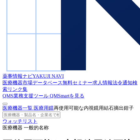
薬事情報ナビ
YAKUJI NAVI
医療機器市場データベース
無料セミナー
求人情報
法令通知検
索
リンク集
QMS業務支援ツール
QMSmartを見る
医療機器一覧
医療用鏡
再使用可能な内視鏡用結石摘出鉗子
ウォッチリスト
医療機器 一般的名称