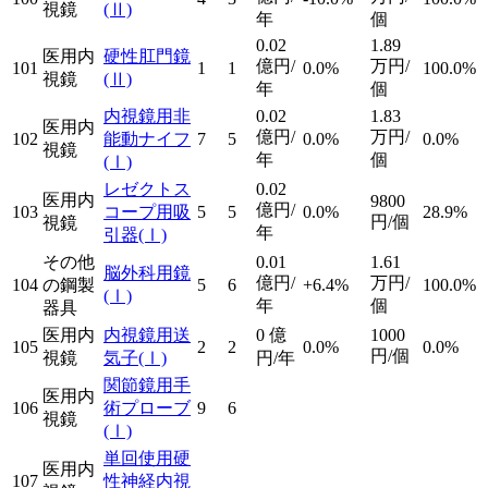
視鏡
(Ⅱ)
年
個
0.02
1.89
医用内
硬性肛門鏡
億円/
万円/
101
1
1
0.0%
100.0%
視鏡
(Ⅱ)
年
個
内視鏡用非
0.02
1.83
医用内
億円/
万円/
102
能動ナイフ
7
5
0.0%
0.0%
視鏡
年
個
(Ⅰ)
レゼクトス
0.02
医用内
9800
億円/
103
コープ用吸
5
5
0.0%
28.9%
円/個
視鏡
年
引器
(Ⅰ)
その他
0.01
1.61
脳外科用鏡
億円/
万円/
104
の鋼製
5
6
+6.4%
100.0%
(Ⅰ)
年
個
器具
医用内
内視鏡用送
0
億
1000
105
2
2
0.0%
0.0%
円/個
視鏡
気子
(Ⅰ)
円/年
関節鏡用手
医用内
106
術プローブ
9
6
視鏡
(Ⅰ)
単回使用硬
医用内
107
性神経内視