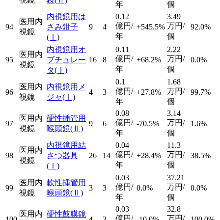
年
個
内視鏡用は
0.12
3.49
医用内
億円/
万円/
94
さみ鉗子
9
4
+545.5%
92.0%
視鏡
年
個
(Ⅰ)
内視鏡用オ
0.11
2.22
医用内
億円/
万円/
95
ブチュレー
16
8
+68.2%
0.0%
視鏡
年
個
タ
(Ⅰ)
0.1
1.68
医用内
内視鏡用メ
億円/
万円/
96
4
3
+27.8%
99.7%
視鏡
ジャ
(Ⅰ)
年
個
0.08
3.14
医用内
硬性挿管用
億円/
万円/
97
9
6
-70.5%
1.6%
視鏡
喉頭鏡
(Ⅱ)
年
個
内視鏡用結
0.04
11.3
医用内
億円/
万円/
98
さつ器具
26
14
+28.4%
38.5%
視鏡
年
個
(Ⅰ)
0.03
37.21
医用内
軟性挿管用
億円/
万円/
99
3
3
0.0%
0.0%
視鏡
喉頭鏡
(Ⅱ)
年
個
0.03
32.8
医用内
硬性鼓膜鏡
億円/
万円/
100
4
3
-10.0%
100.0%