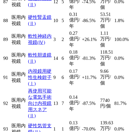
億円/
万円/
87
12
5
-74.5%
0.0%
視鏡
(Ⅱ)
年
個
0.31
53.51
医用内
硬性腎盂鏡
億円/
万円/
88
10
5
-86.5%
1.8%
視鏡
(Ⅱ)
年
個
0.27
1.11
医用内
軟性神経内
億円/
万円/
89
3
2
+26.1%
100.0%
視鏡
視鏡
(Ⅳ)
年
個
0.18
118.51
医用内
軟性胆道鏡
億円/
万円/
90
14
6
-81.3%
0.0%
視鏡
(Ⅱ)
年
個
内視鏡用硬
0.17
9.66
医用内
億円/
万円/
91
性生検鉗子
9
6
+11.7%
0.0%
視鏡
年
個
(Ⅰ)
再使用可能
な電気手術
0.14
医用内
7740
億円/
92
向け内視鏡
13
7
-87.5%
81.7%
円/個
視鏡
年
用スネア
(Ⅱ)
0.13
139.63
医用内
硬性気管支
億円/
万円/
93
1
1
-70.0%
0.0%
視鏡
鏡
(Ⅱ)