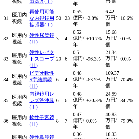
円/個
視鏡
出器具
(Ⅰ)
年
再使用可能
0.55
6.42
医用内
億円/
万円/
81
な内視鏡用
50
23
-2.8%
16.6%
視鏡
年
個
拡張器
(Ⅰ)
0.52
15.68
医用内
硬性尿管鏡
億円/
万円/
82
3
4
+10.7%
0.0%
視鏡
(Ⅱ)
年
個
硬性レゼク
0.5
21.34
医用内
億円/
万円/
83
トスコープ
20
6
-96.3%
0.0%
視鏡
年
個
(Ⅱ)
ビデオ軟性
0.48
109.37
医用内
億円/
万円/
84
S字結腸鏡
6
4
-63.5%
70.4%
視鏡
年
個
(Ⅱ)
内視鏡用レ
0.48
24.59
医用内
億円/
万円/
85
ンズ洗浄具
6
6
+30.3%
84.7%
視鏡
年
個
(Ⅰ)
0.47
40.83
医用内
軟性子宮鏡
億円/
万円/
86
8
7
0.0%
79.0%
視鏡
(Ⅱ)
年
個
0.36
18.33
医用内
硬性鼻腔鏡