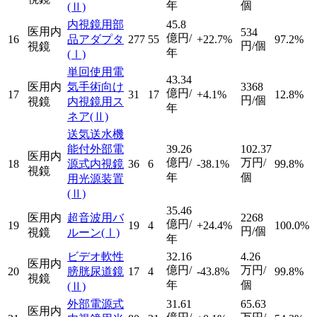
年
個
(Ⅱ)
内視鏡用部
45.8
医用内
534
億円/
16
品アダプタ
277
55
+22.7%
97.2%
円/個
視鏡
年
(Ⅰ)
単回使用電
43.34
医用内
気手術向け
3368
億円/
17
31
17
+4.1%
12.8%
円/個
視鏡
内視鏡用ス
年
ネア
(Ⅱ)
送気送水機
能付外部電
39.26
102.37
医用内
億円/
万円/
18
源式内視鏡
36
6
-38.1%
99.8%
視鏡
年
個
用光源装置
(Ⅱ)
35.46
医用内
超音波用バ
2268
億円/
19
19
4
+24.4%
100.0%
円/個
視鏡
ルーン
(Ⅰ)
年
ビデオ軟性
32.16
4.26
医用内
億円/
万円/
20
膀胱尿道鏡
17
4
-43.8%
99.8%
視鏡
年
個
(Ⅱ)
外部電源式
31.61
65.63
医用内