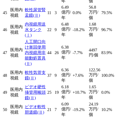
年
個
6.49
56.8
医用内
軟性尿管腎
億円/
万円/
45
11
3
0.0%
79.5%
視鏡
盂鏡
(Ⅱ)
年
個
内視鏡用送
6.48
1.68
医用内
億円/
万円/
46
水タンク
22
9
-18.2%
96.7%
視鏡
年
個
(Ⅰ)
人工開口向
け単回使用
6.38
医用内
4497
億円/
47
内視鏡用非
44
26
-7.7%
83.9%
円/個
視鏡
年
能動処置具
(Ⅱ)
6.36
122.56
医用内
軟性気管支
億円/
万円/
48
37
9
+7.6%
100.0%
視鏡
鏡
(Ⅱ)
年
個
ビデオ硬性
6.18
1.65
医用内
億円/
万円/
49
挿管用喉頭
25
19
+10.7%
0.0%
視鏡
年
個
鏡
(Ⅱ)
6.09
24.19
医用内
ビデオ軟性
億円/
万円/
50
21
7
-19.2%
10.2%
視鏡
胆道鏡
(Ⅱ)
年
個