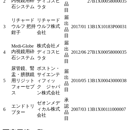
内視鏡用砕
ディコスヒ
2
27B1X00058000035
品
石システム
ラタ
目
届
リチャード
リチャード
出
ウルフ 把持
ウルフ株式
3
2017/01
13B1X10183P00031
品
鉗子
会社
目
届
株式会社メ
Medi-Globe
出
内視鏡用砕
ディコスヒ
4
2012/06
27B1X00058000035
品
石システム
ラタ
目
尿管鏡、腎
ボストン・
届
盂・膀胱鏡
サイエンテ
出
5
用リジット
ィフィッ
2010/05
13B1X00043000038
品
フォーセプ
ク ジャパ
目
ス
ン株式会社
承
ゼオンメデ
エンドトリ
認
ィカル株式
6
2007/03
13B1X00111000007
プター
品
会社
目