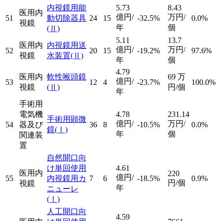
内視鏡用能
5.73
8.43
医用内
億円/
万円/
51
動切除器具
24
15
-32.5%
0.0%
視鏡
年
個
(Ⅱ)
5.11
13.7
医用内
内視鏡用送
億円/
万円/
52
20
15
-19.2%
97.6%
視鏡
水装置
(Ⅱ)
年
個
4.79
医用内
軟性喉頭鏡
69
万
億円/
53
12
4
-23.7%
100.0%
視鏡
(Ⅱ)
円/個
年
手術用
電気機
4.78
231.14
手術用顕微
億円/
万円/
54
器及び
36
8
-10.5%
0.0%
鏡
(Ⅰ)
年
個
関連装
置
自然開口向
け単回使用
4.61
医用内
220
億円/
55
内視鏡用カ
7
6
-18.5%
0.9%
円/個
視鏡
年
ニューレ
(Ⅰ)
人工開口向
4.59