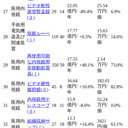
ビデオ軟性
22.05
25.54
医用内
億円/
万円/
27
尿管腎盂鏡
29
14
-89.4%
6.9%
視鏡
年
個
(Ⅱ)
手術用
電気機
17.77
15.63
双眼ルーペ
億円/
万円/
28
器及び
119
40
+0.5%
14.6%
(Ⅰ)
年
個
関連装
置
再使用可能
17.55
2.14
医用内
な内視鏡用
億円/
万円/
29
350
59
+40.1%
73.0%
視鏡
非能動処置
年
個
具
(Ⅰ)
16.64
182.01
医用内
ビデオ硬性
億円/
万円/
30
45
8
+10.6%
82.8%
視鏡
腹腔鏡
(Ⅱ)
年
個
内視鏡用テ
15.9
52.24
医用内
億円/
万円/
31
レスコープ
18
11
-8.6%
0.0%
視鏡
年
個
(Ⅱ)
13.3
医用内
組織収納サ
3421
億円/
32
27
18
+14.4%
63.1%
円/個
視鏡
ック
(Ⅰ)