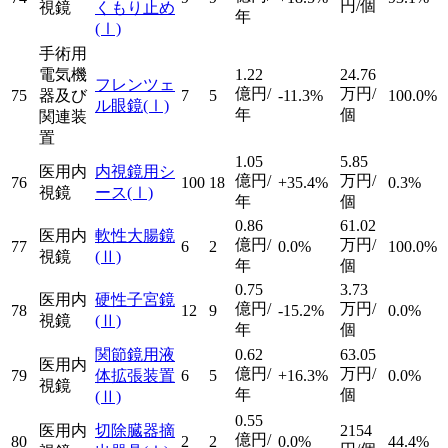
円/個
視鏡
くもり止め
年
(Ⅰ)
手術用
電気機
1.22
24.76
フレンツェ
億円/
万円/
75
器及び
7
5
-11.3%
100.0%
ル眼鏡
(Ⅰ)
年
個
関連装
置
1.05
5.85
医用内
内視鏡用シ
億円/
万円/
76
100
18
+35.4%
0.3%
視鏡
ース
(Ⅰ)
年
個
0.86
61.02
医用内
軟性大腸鏡
億円/
万円/
77
6
2
0.0%
100.0%
視鏡
(Ⅱ)
年
個
0.75
3.73
医用内
硬性子宮鏡
億円/
万円/
78
12
9
-15.2%
0.0%
視鏡
(Ⅱ)
年
個
関節鏡用液
0.62
63.05
医用内
億円/
万円/
79
体拡張装置
6
5
+16.3%
0.0%
視鏡
年
個
(Ⅱ)
0.55
医用内
切除臓器摘
2154
億円/
80
2
2
0.0%
44.4%