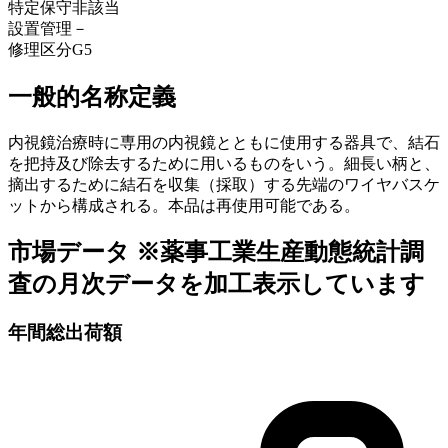
特定保守
非該当
設置管理
－
修理区分
G5
一般的名称定義
内視鏡治療時に専用の内視鏡とともに使用する器具で、結石
を把持及び除去するために用いるものをいう。細長い柄と、
摘出するために結石を収集（採取）する先端のワイヤバスケ
ットから構成される。本品は再使用可能である。
市場データ
※薬事工業生産動態統計調
査の月次データを加工表示しています
年間総出荷額