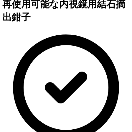
再使用可能な内視鏡用結石摘
出鉗子