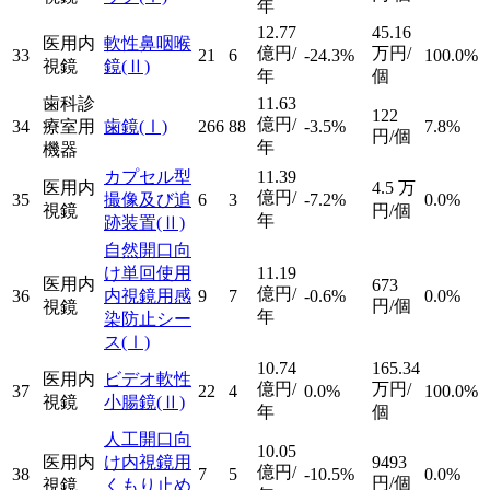
年
12.77
45.16
医用内
軟性鼻咽喉
億円/
万円/
33
21
6
-24.3%
100.0%
視鏡
鏡
(Ⅱ)
年
個
歯科診
11.63
122
億円/
34
療室用
歯鏡
(Ⅰ)
266
88
-3.5%
7.8%
円/個
年
機器
カプセル型
11.39
医用内
4.5
万
億円/
35
撮像及び追
6
3
-7.2%
0.0%
視鏡
円/個
年
跡装置
(Ⅱ)
自然開口向
け単回使用
11.19
医用内
673
億円/
36
内視鏡用感
9
7
-0.6%
0.0%
円/個
視鏡
年
染防止シー
ス
(Ⅰ)
10.74
165.34
医用内
ビデオ軟性
億円/
万円/
37
22
4
0.0%
100.0%
視鏡
小腸鏡
(Ⅱ)
年
個
人工開口向
10.05
医用内
け内視鏡用
9493
億円/
38
7
5
-10.5%
0.0%
円/個
視鏡
くもり止め