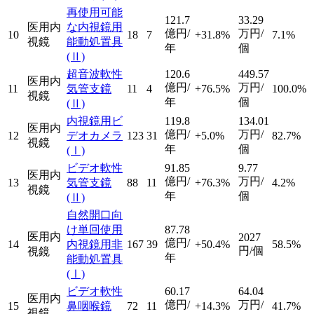
再使用可能
121.7
33.29
医用内
な内視鏡用
億円/
万円/
10
18
7
+31.8%
7.1%
視鏡
能動処置具
年
個
(Ⅱ)
超音波軟性
120.6
449.57
医用内
億円/
万円/
11
気管支鏡
11
4
+76.5%
100.0%
視鏡
年
個
(Ⅱ)
内視鏡用ビ
119.8
134.01
医用内
億円/
万円/
12
デオカメラ
123
31
+5.0%
82.7%
視鏡
年
個
(Ⅰ)
ビデオ軟性
91.85
9.77
医用内
億円/
万円/
13
気管支鏡
88
11
+76.3%
4.2%
視鏡
年
個
(Ⅱ)
自然開口向
け単回使用
87.78
医用内
2027
億円/
14
内視鏡用非
167
39
+50.4%
58.5%
円/個
視鏡
年
能動処置具
(Ⅰ)
ビデオ軟性
60.17
64.04
医用内
億円/
万円/
15
鼻咽喉鏡
72
11
+14.3%
41.7%
視鏡