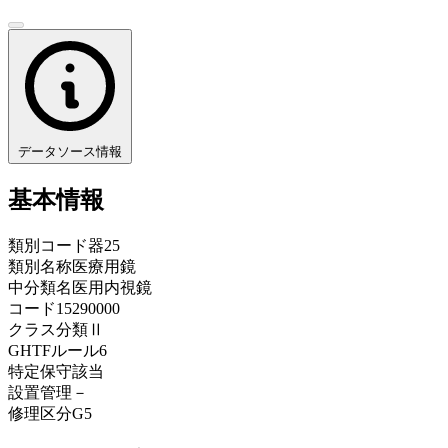
データソース情報
基本情報
類別コード
器25
類別名称
医療用鏡
中分類名
医用内視鏡
コード
15290000
クラス分類
Ⅱ
GHTFルール
6
特定保守
該当
設置管理
－
修理区分
G5