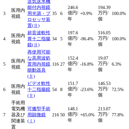
送気送水機
能付内視鏡
246.6
194.39
医用内
億円/
万円/
3
用光源・プ
35
6
+0.9%
100.0%
視鏡
年
個
ロセッサ装
置
(Ⅱ)
超音波軟性
197.6
516.05
医用内
億円/
万円/
4
胃十二指腸
34
5
-96.4%
100.0%
視鏡
年
個
鏡
(Ⅱ)
再使用可能
な高周波処
152.4
19.07
医用内
億円/
万円/
5
置用内視鏡
116
27
-16.8%
6.3%
視鏡
年
個
能動器具
(Ⅱ)
ビデオ軟性
151.7
146.53
医用内
億円/
万円/
6
十二指腸鏡
54
8
-23.6%
72.5%
視鏡
年
個
(Ⅱ)
手術用
電気機
可搬型手術
148.1
213.07
億円/
万円/
7
器及び
用顕微鏡
216
50
+65.0%
77.8%
年
個
関連装
(Ⅰ)
置