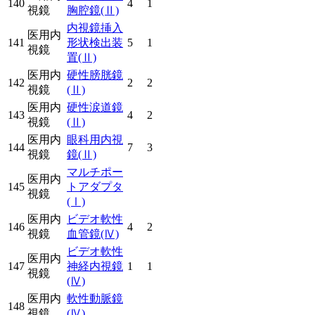
140
4
1
視鏡
胸腔鏡
(Ⅱ)
内視鏡挿入
医用内
141
形状検出装
5
1
視鏡
置
(Ⅱ)
医用内
硬性膀胱鏡
142
2
2
視鏡
(Ⅱ)
医用内
硬性涙道鏡
143
4
2
視鏡
(Ⅱ)
医用内
眼科用内視
144
7
3
視鏡
鏡
(Ⅱ)
マルチポー
医用内
145
トアダプタ
視鏡
(Ⅰ)
医用内
ビデオ軟性
146
4
2
視鏡
血管鏡
(Ⅳ)
ビデオ軟性
医用内
147
神経内視鏡
1
1
視鏡
(Ⅳ)
医用内
軟性動脈鏡
148
視鏡
(Ⅳ)