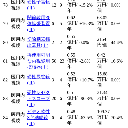
医用内
硬性子宮鏡
億円/
万円/
78
12
9
-15.2%
0.0%
視鏡
(Ⅱ)
年
個
関節鏡用液
0.62
63.05
医用内
億円/
万円/
79
体拡張装置
6
5
+16.3%
0.0%
視鏡
年
個
(Ⅱ)
0.55
医用内
切除臓器摘
2154
億円/
80
2
2
0.0%
44.4%
円/個
視鏡
出器具
(Ⅰ)
年
再使用可能
0.55
6.42
医用内
億円/
万円/
81
な内視鏡用
50
23
-2.8%
16.6%
視鏡
年
個
拡張器
(Ⅰ)
0.52
15.68
医用内
硬性尿管鏡
億円/
万円/
82
3
4
+10.7%
0.0%
視鏡
(Ⅱ)
年
個
硬性レゼク
0.5
21.34
医用内
億円/
万円/
83
トスコープ
20
6
-96.3%
0.0%
視鏡
年
個
(Ⅱ)
ビデオ軟性
0.48
109.37
医用内
億円/
万円/
84
S字結腸鏡
6
4
-63.5%
70.4%
視鏡
年
個
(Ⅱ)