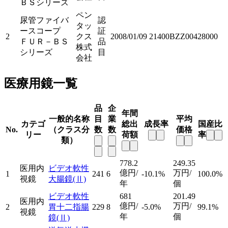
ＢＳシリーズ
ペン
尿管ファイバ
認
タッ
ースコープ
証
2
クス
2008/01/09
21400BZZ00428000
ＦＵＲ－ＢＳ
品
株式
シリーズ
目
会社
医療用鏡一覧
品
企
年間
一般的名称
目
業
平均
カテゴ
総出
成長率
国産比
No.
（クラス分
数
数
価格
リー
荷額
率
類）
778.2
249.35
医用内
ビデオ軟性
億円/
万円/
1
241
6
-10.1%
100.0%
視鏡
大腸鏡
(Ⅱ)
年
個
ビデオ軟性
681
201.49
医用内
億円/
万円/
2
胃十二指腸
229
8
-5.0%
99.1%
視鏡
年
個
鏡
(Ⅱ)