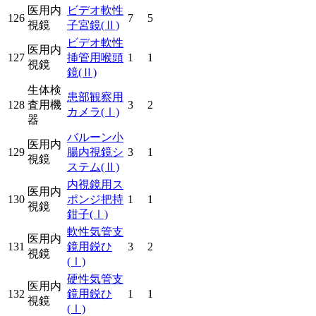
医用内
ビデオ軟性
126
7
5
視鏡
子宮鏡
(Ⅱ)
ビデオ軟性
医用内
127
挿管用喉頭
1
1
視鏡
鏡
(Ⅱ)
生体検
患部観察用
128
査用機
3
2
カメラ
(Ⅰ)
器
バルーン小
医用内
129
腸内視鏡シ
3
1
視鏡
ステム
(Ⅱ)
内視鏡用ス
医用内
130
ポンジ把持
1
1
視鏡
鉗子
(Ⅰ)
軟性気管支
医用内
131
鏡用鋭ひ
3
2
視鏡
(Ⅰ)
硬性気管支
医用内
132
鏡用鋭ひ
1
1
視鏡
(Ⅰ)