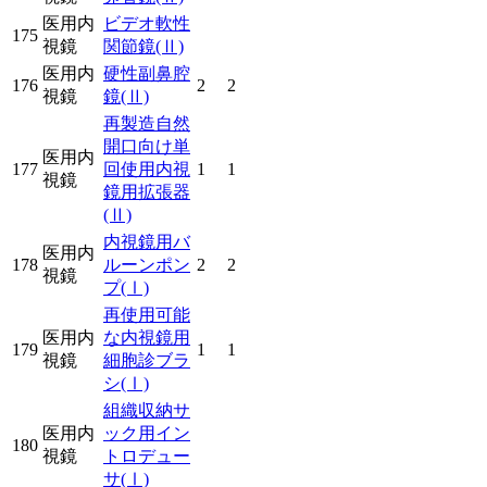
医用内
ビデオ軟性
175
視鏡
関節鏡
(Ⅱ)
医用内
硬性副鼻腔
176
2
2
視鏡
鏡
(Ⅱ)
再製造自然
開口向け単
医用内
177
回使用内視
1
1
視鏡
鏡用拡張器
(Ⅱ)
内視鏡用バ
医用内
178
ルーンポン
2
2
視鏡
プ
(Ⅰ)
再使用可能
医用内
な内視鏡用
179
1
1
視鏡
細胞診ブラ
シ
(Ⅰ)
組織収納サ
医用内
ック用イン
180
視鏡
トロデュー
サ
(Ⅰ)