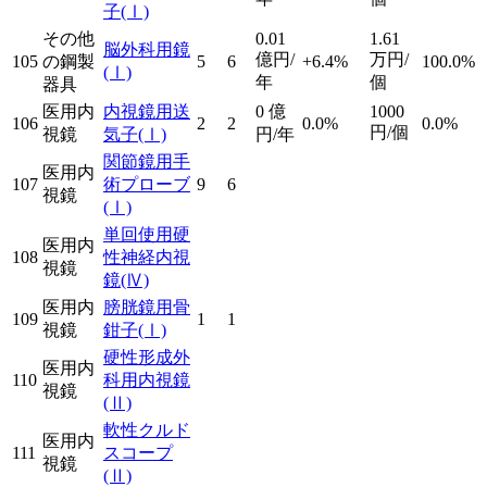
子
(Ⅰ)
その他
0.01
1.61
脳外科用鏡
億円/
万円/
105
の鋼製
5
6
+6.4%
100.0%
(Ⅰ)
年
個
器具
医用内
内視鏡用送
0
億
1000
106
2
2
0.0%
0.0%
円/個
視鏡
気子
(Ⅰ)
円/年
関節鏡用手
医用内
107
術プローブ
9
6
視鏡
(Ⅰ)
単回使用硬
医用内
108
性神経内視
視鏡
鏡
(Ⅳ)
医用内
膀胱鏡用骨
109
1
1
視鏡
鉗子
(Ⅰ)
硬性形成外
医用内
110
科用内視鏡
視鏡
(Ⅱ)
軟性クルド
医用内
111
スコープ
視鏡
(Ⅱ)