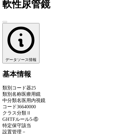
軟性尿管鏡
データソース情報
基本情報
類別コード
器25
類別名称
医療用鏡
中分類名
医用内視鏡
コード
36640000
クラス分類
Ⅱ
GHTFルール
5-⑥
特定保守
該当
設置管理
－