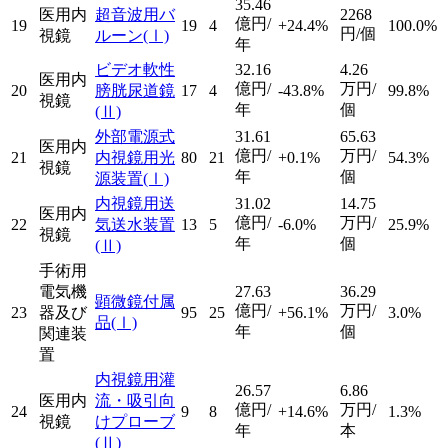
35.46
医用内
超音波用バ
2268
億円/
19
19
4
+24.4%
100.0%
円/個
視鏡
ルーン
(Ⅰ)
年
ビデオ軟性
32.16
4.26
医用内
億円/
万円/
20
膀胱尿道鏡
17
4
-43.8%
99.8%
視鏡
年
個
(Ⅱ)
外部電源式
31.61
65.63
医用内
億円/
万円/
21
内視鏡用光
80
21
+0.1%
54.3%
視鏡
年
個
源装置
(Ⅰ)
内視鏡用送
31.02
14.75
医用内
億円/
万円/
22
気送水装置
13
5
-6.0%
25.9%
視鏡
年
個
(Ⅱ)
手術用
電気機
27.63
36.29
顕微鏡付属
億円/
万円/
23
器及び
95
25
+56.1%
3.0%
品
(Ⅰ)
年
個
関連装
置
内視鏡用灌
26.57
6.86
医用内
流・吸引向
億円/
万円/
24
9
8
+14.6%
1.3%
視鏡
けプローブ
年
本
(Ⅱ)