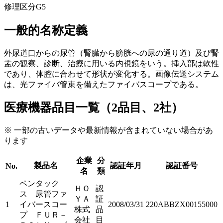
修理区分
G5
一般的名称定義
外尿道口からの尿管（腎臓から膀胱への尿の通り道）及び腎
盂の観察、診断、治療に用いる内視鏡をいう。挿入部は軟性
であり、体腔に合わせて形状が変化する。画像伝送システム
は、光ファイバ管束を備えたファイバスコープである。
医療機器品目一覧（2品目、2社）
※ 一部の古いデータや最新情報が含まれていない場合があ
ります
企業
分
製品名
認証年月
認証番号
No.
名
類
ペンタック
ＨＯ
認
ス 尿管ファ
ＹＡ
証
1
イバースコー
2008/03/31
220ABBZX00155000
株式
品
プ ＦＵＲ－
会社
目