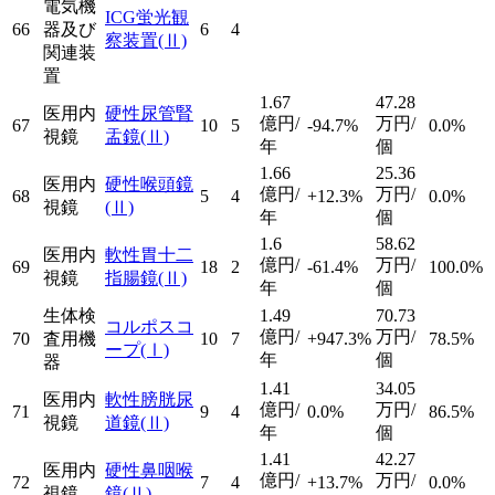
電気機
ICG蛍光観
66
器及び
6
4
察装置
(Ⅱ)
関連装
置
1.67
47.28
医用内
硬性尿管腎
億円/
万円/
67
10
5
-94.7%
0.0%
視鏡
盂鏡
(Ⅱ)
年
個
1.66
25.36
医用内
硬性喉頭鏡
億円/
万円/
68
5
4
+12.3%
0.0%
視鏡
(Ⅱ)
年
個
1.6
58.62
医用内
軟性胃十二
億円/
万円/
69
18
2
-61.4%
100.0%
視鏡
指腸鏡
(Ⅱ)
年
個
生体検
1.49
70.73
コルポスコ
億円/
万円/
70
査用機
10
7
+947.3%
78.5%
ープ
(Ⅰ)
年
個
器
1.41
34.05
医用内
軟性膀胱尿
億円/
万円/
71
9
4
0.0%
86.5%
視鏡
道鏡
(Ⅱ)
年
個
1.41
42.27
医用内
硬性鼻咽喉
億円/
万円/
72
7
4
+13.7%
0.0%
視鏡
鏡
(Ⅱ)