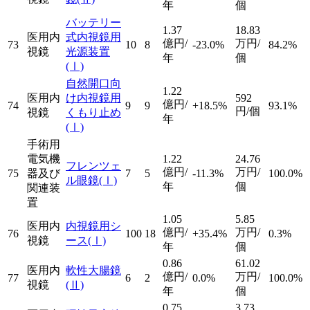
年
個
バッテリー
1.37
18.83
医用内
式内視鏡用
億円/
万円/
73
10
8
-23.0%
84.2%
視鏡
光源装置
年
個
(Ⅰ)
自然開口向
1.22
医用内
け内視鏡用
592
億円/
74
9
9
+18.5%
93.1%
円/個
視鏡
くもり止め
年
(Ⅰ)
手術用
電気機
1.22
24.76
フレンツェ
億円/
万円/
75
器及び
7
5
-11.3%
100.0%
ル眼鏡
(Ⅰ)
年
個
関連装
置
1.05
5.85
医用内
内視鏡用シ
億円/
万円/
76
100
18
+35.4%
0.3%
視鏡
ース
(Ⅰ)
年
個
0.86
61.02
医用内
軟性大腸鏡
億円/
万円/
77
6
2
0.0%
100.0%
視鏡
(Ⅱ)
年
個
0.75
3.73