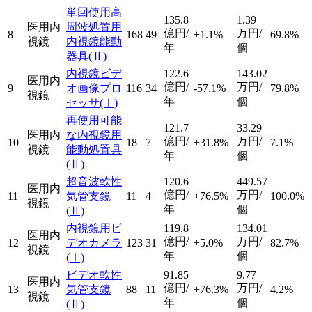
単回使用高
135.8
1.39
医用内
周波処置用
億円/
万円/
8
168
49
+1.1%
69.8%
視鏡
内視鏡能動
年
個
器具
(Ⅱ)
内視鏡ビデ
122.6
143.02
医用内
億円/
万円/
9
オ画像プロ
116
34
-57.1%
79.8%
視鏡
年
個
セッサ
(Ⅰ)
再使用可能
121.7
33.29
医用内
な内視鏡用
億円/
万円/
10
18
7
+31.8%
7.1%
視鏡
能動処置具
年
個
(Ⅱ)
超音波軟性
120.6
449.57
医用内
億円/
万円/
11
気管支鏡
11
4
+76.5%
100.0%
視鏡
年
個
(Ⅱ)
内視鏡用ビ
119.8
134.01
医用内
億円/
万円/
12
デオカメラ
123
31
+5.0%
82.7%
視鏡
年
個
(Ⅰ)
ビデオ軟性
91.85
9.77
医用内
億円/
万円/
13
気管支鏡
88
11
+76.3%
4.2%
視鏡
年
個
(Ⅱ)