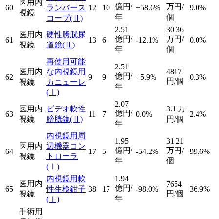
医用内
億円/
万円/
60
ランバース
12
10
+58.6%
9.0%
視鏡
年
個
コープ
(Ⅱ)
2.51
30.36
医用内
硬性膀胱尿
億円/
万円/
61
13
6
-12.1%
0.0%
視鏡
道鏡
(Ⅱ)
年
個
再使用可能
2.51
医用内
な内視鏡用
4817
億円/
62
9
9
+5.9%
0.3%
円/個
視鏡
カニューレ
年
(Ⅰ)
2.07
医用内
ビデオ軟性
3.1
万
億円/
63
11
7
0.0%
2.4%
視鏡
膀胱鏡
(Ⅱ)
円/個
年
内視鏡用周
1.95
31.21
医用内
辺機器コン
億円/
万円/
64
17
5
-54.2%
99.6%
視鏡
トローラ
年
個
(Ⅰ)
内視鏡用軟
1.94
医用内
7654
億円/
65
性生検鉗子
38
17
-98.0%
36.9%
円/個
視鏡
年
(Ⅰ)
手術用