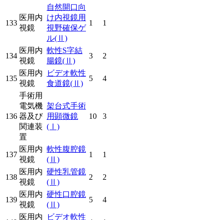
自然開口向
医用内
け内視鏡用
133
1
1
視鏡
視野確保ゲ
ル
(Ⅱ)
医用内
軟性S字結
134
3
2
視鏡
腸鏡
(Ⅱ)
医用内
ビデオ軟性
135
5
4
視鏡
食道鏡
(Ⅱ)
手術用
電気機
架台式手術
136
器及び
用顕微鏡
10
3
関連装
(Ⅰ)
置
医用内
軟性腹腔鏡
137
1
1
視鏡
(Ⅱ)
医用内
硬性乳管鏡
138
2
2
視鏡
(Ⅱ)
医用内
硬性口腔鏡
139
5
4
視鏡
(Ⅱ)
医用内
ビデオ軟性