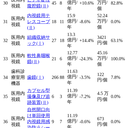
億円/
万円/
30
45
8
+10.6%
82.8%
視鏡
腹腔鏡
(Ⅱ)
年
個
内視鏡用テ
15.9
52.24
医用内
億円/
万円/
31
レスコープ
18
11
-8.6%
0.0%
視鏡
年
個
(Ⅱ)
13.3
医用内
組織収納サ
3421
億円/
32
27
18
+14.4%
63.1%
円/個
視鏡
ック
(Ⅰ)
年
12.77
45.16
医用内
軟性鼻咽喉
億円/
万円/
33
21
6
-24.3%
100.0%
視鏡
鏡
(Ⅱ)
年
個
歯科診
11.63
122
億円/
34
療室用
歯鏡
(Ⅰ)
266
88
-3.5%
7.8%
円/個
年
機器
カプセル型
11.39
医用内
4.5
万
億円/
35
撮像及び追
6
3
-7.2%
0.0%
視鏡
円/個
年
跡装置
(Ⅱ)
自然開口向
け単回使用
11.19
医用内
673
億円/
36
内視鏡用感
9
7
-0.6%
0.0%
円/個
視鏡
年
染防止シー