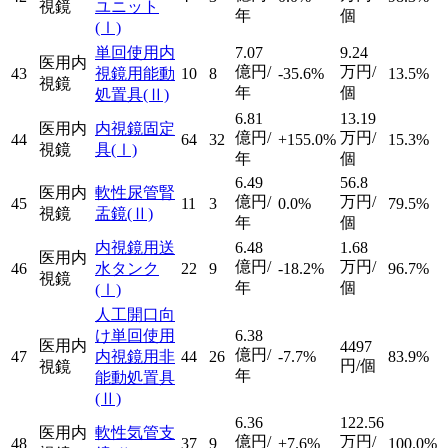
視鏡
ユニット
年
個
(Ⅰ)
単回使用内
7.07
9.24
医用内
億円/
万円/
43
視鏡用能動
10
8
-35.6%
13.5%
視鏡
年
個
処置具
(Ⅱ)
6.81
13.19
医用内
内視鏡固定
億円/
万円/
44
64
32
+155.0%
15.3%
視鏡
具
(Ⅰ)
年
個
6.49
56.8
医用内
軟性尿管腎
億円/
万円/
45
11
3
0.0%
79.5%
視鏡
盂鏡
(Ⅱ)
年
個
内視鏡用送
6.48
1.68
医用内
億円/
万円/
46
水タンク
22
9
-18.2%
96.7%
視鏡
年
個
(Ⅰ)
人工開口向
け単回使用
6.38
医用内
4497
億円/
47
内視鏡用非
44
26
-7.7%
83.9%
円/個
視鏡
年
能動処置具
(Ⅱ)
6.36
122.56
医用内
軟性気管支
億円/
万円/
48
37
9
+7.6%
100.0%