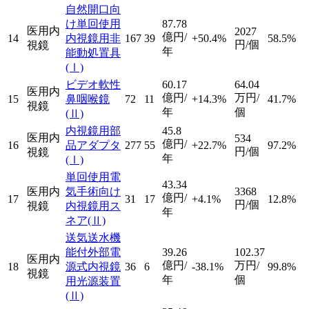
自然開口向
け単回使用
87.78
医用内
2027
億円/
14
内視鏡用非
167
39
+50.4%
58.5%
円/個
視鏡
年
能動処置具
(Ⅰ)
ビデオ軟性
60.17
64.04
医用内
億円/
万円/
15
鼻咽喉鏡
72
11
+14.3%
41.7%
視鏡
年
個
(Ⅱ)
内視鏡用部
45.8
医用内
534
億円/
16
品アダプタ
277
55
+22.7%
97.2%
円/個
視鏡
年
(Ⅰ)
単回使用電
43.34
医用内
気手術向け
3368
億円/
17
31
17
+4.1%
12.8%
円/個
視鏡
内視鏡用ス
年
ネア
(Ⅱ)
送気送水機
能付外部電
39.26
102.37
医用内
億円/
万円/
18
源式内視鏡
36
6
-38.1%
99.8%
視鏡
年
個
用光源装置
(Ⅱ)