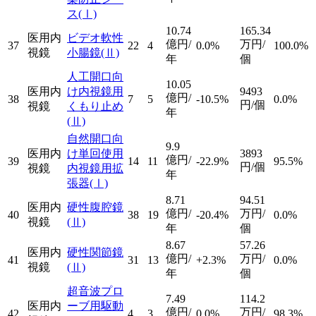
ス
(Ⅰ)
10.74
165.34
医用内
ビデオ軟性
億円/
万円/
37
22
4
0.0%
100.0%
視鏡
小腸鏡
(Ⅱ)
年
個
人工開口向
10.05
医用内
け内視鏡用
9493
億円/
38
7
5
-10.5%
0.0%
円/個
視鏡
くもり止め
年
(Ⅱ)
自然開口向
9.9
医用内
け単回使用
3893
億円/
39
14
11
-22.9%
95.5%
円/個
視鏡
内視鏡用拡
年
張器
(Ⅰ)
8.71
94.51
医用内
硬性腹腔鏡
億円/
万円/
40
38
19
-20.4%
0.0%
視鏡
(Ⅱ)
年
個
8.67
57.26
医用内
硬性関節鏡
億円/
万円/
41
31
13
+2.3%
0.0%
視鏡
(Ⅱ)
年
個
超音波プロ
7.49
114.2
医用内
ーブ用駆動
億円/
万円/
42
4
3
0.0%
98.3%