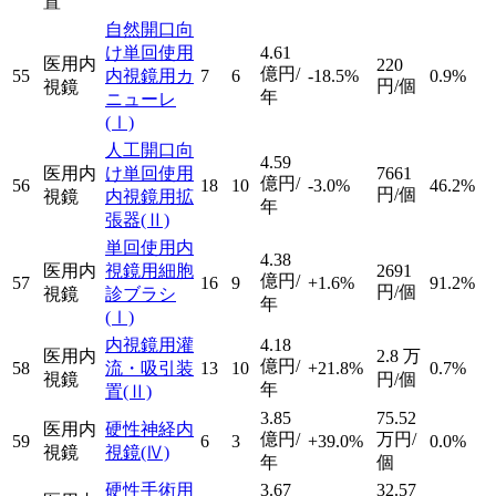
置
自然開口向
け単回使用
4.61
医用内
220
億円/
55
内視鏡用カ
7
6
-18.5%
0.9%
円/個
視鏡
年
ニューレ
(Ⅰ)
人工開口向
4.59
医用内
け単回使用
7661
億円/
56
18
10
-3.0%
46.2%
円/個
視鏡
内視鏡用拡
年
張器
(Ⅱ)
単回使用内
4.38
医用内
視鏡用細胞
2691
億円/
57
16
9
+1.6%
91.2%
円/個
視鏡
診ブラシ
年
(Ⅰ)
内視鏡用灌
4.18
医用内
2.8
万
億円/
58
流・吸引装
13
10
+21.8%
0.7%
視鏡
円/個
年
置
(Ⅱ)
3.85
75.52
医用内
硬性神経内
億円/
万円/
59
6
3
+39.0%
0.0%
視鏡
視鏡
(Ⅳ)
年
個
硬性手術用
3.67
32.57