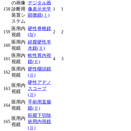
の画像
デジタル画
158
診断用
像表示光学
1
1
装置シ
顕微鏡
(Ⅰ)
ステム
医用内
硬性脊椎鏡
159
2
2
視鏡
(Ⅳ)
医用内
経膣硬性羊
160
視鏡
水鏡
(Ⅱ)
医用内
軟性胃内視
161
4
3
視鏡
鏡
(Ⅱ)
医用内
硬性咽頭鏡
162
視鏡
(Ⅱ)
硬性アデノ
医用内
163
スコープ
視鏡
(Ⅱ)
医用内
手術用直腸
164
視鏡
鏡
(Ⅱ)
筋膜下切除
医用内
165
術用内視鏡
視鏡
(Ⅱ)