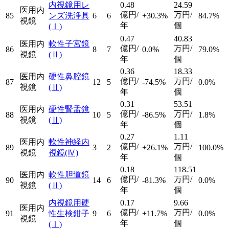
内視鏡用レ
0.48
24.59
医用内
億円/
万円/
85
ンズ洗浄具
6
6
+30.3%
84.7%
視鏡
年
個
(Ⅰ)
0.47
40.83
医用内
軟性子宮鏡
億円/
万円/
86
8
7
0.0%
79.0%
視鏡
(Ⅱ)
年
個
0.36
18.33
医用内
硬性鼻腔鏡
億円/
万円/
87
12
5
-74.5%
0.0%
視鏡
(Ⅱ)
年
個
0.31
53.51
医用内
硬性腎盂鏡
億円/
万円/
88
10
5
-86.5%
1.8%
視鏡
(Ⅱ)
年
個
0.27
1.11
医用内
軟性神経内
億円/
万円/
89
3
2
+26.1%
100.0%
視鏡
視鏡
(Ⅳ)
年
個
0.18
118.51
医用内
軟性胆道鏡
億円/
万円/
90
14
6
-81.3%
0.0%
視鏡
(Ⅱ)
年
個
内視鏡用硬
0.17
9.66
医用内
億円/
万円/
91
性生検鉗子
9
6
+11.7%
0.0%
視鏡
年
個
(Ⅰ)