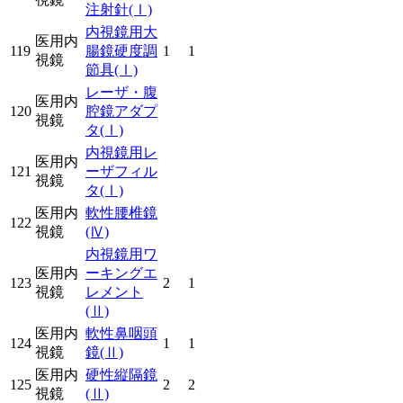
注射針
(Ⅰ)
内視鏡用大
医用内
119
腸鏡硬度調
1
1
視鏡
節具
(Ⅰ)
レーザ・腹
医用内
120
腔鏡アダプ
視鏡
タ
(Ⅰ)
内視鏡用レ
医用内
121
ーザフィル
視鏡
タ
(Ⅰ)
医用内
軟性腰椎鏡
122
視鏡
(Ⅳ)
内視鏡用ワ
医用内
ーキングエ
123
2
1
視鏡
レメント
(Ⅱ)
医用内
軟性鼻咽頭
124
1
1
視鏡
鏡
(Ⅱ)
医用内
硬性縦隔鏡
125
2
2
視鏡
(Ⅱ)