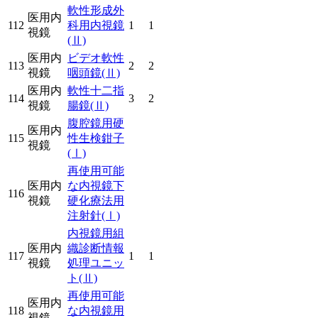
軟性形成外
医用内
112
科用内視鏡
1
1
視鏡
(Ⅱ)
医用内
ビデオ軟性
113
2
2
視鏡
咽頭鏡
(Ⅱ)
医用内
軟性十二指
114
3
2
視鏡
腸鏡
(Ⅱ)
腹腔鏡用硬
医用内
115
性生検鉗子
視鏡
(Ⅰ)
再使用可能
医用内
な内視鏡下
116
視鏡
硬化療法用
注射針
(Ⅰ)
内視鏡用組
医用内
織診断情報
117
1
1
視鏡
処理ユニッ
ト
(Ⅱ)
再使用可能
医用内
118
な内視鏡用
視鏡