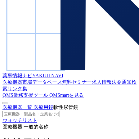
薬事情報ナビ
YAKUJI NAVI
医療機器市場データベース
無料セミナー
求人情報
法令通知検
索
リンク集
QMS業務支援ツール
QMSmartを見る
医療機器一覧
医療用鏡
軟性尿管鏡
ウォッチリスト
医療機器 一般的名称