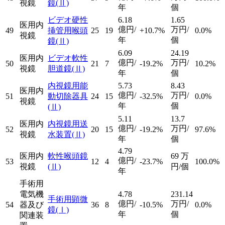
視鏡
鏡
(Ⅱ)
年
個
ビデオ硬性
6.18
1.65
医用内
億円/
万円/
49
挿管用喉頭
25
19
+10.7%
0.0%
視鏡
年
個
鏡
(Ⅱ)
6.09
24.19
医用内
ビデオ軟性
億円/
万円/
50
21
7
-19.2%
10.2%
視鏡
胆道鏡
(Ⅱ)
年
個
内視鏡用能
5.73
8.43
医用内
億円/
万円/
51
動切除器具
24
15
-32.5%
0.0%
視鏡
年
個
(Ⅱ)
5.11
13.7
医用内
内視鏡用送
億円/
万円/
52
20
15
-19.2%
97.6%
視鏡
水装置
(Ⅱ)
年
個
4.79
医用内
軟性喉頭鏡
69
万
億円/
53
12
4
-23.7%
100.0%
視鏡
(Ⅱ)
円/個
年
手術用
電気機
4.78
231.14
手術用顕微
億円/
万円/
54
器及び
36
8
-10.5%
0.0%
鏡
(Ⅰ)
年
個
関連装