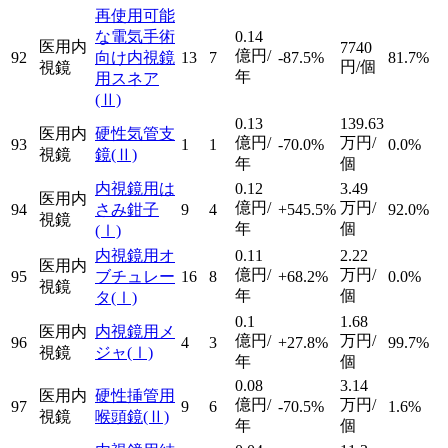
再使用可能
な電気手術
0.14
医用内
7740
億円/
92
向け内視鏡
13
7
-87.5%
81.7%
円/個
視鏡
年
用スネア
(Ⅱ)
0.13
139.63
医用内
硬性気管支
億円/
万円/
93
1
1
-70.0%
0.0%
視鏡
鏡
(Ⅱ)
年
個
内視鏡用は
0.12
3.49
医用内
億円/
万円/
94
さみ鉗子
9
4
+545.5%
92.0%
視鏡
年
個
(Ⅰ)
内視鏡用オ
0.11
2.22
医用内
億円/
万円/
95
ブチュレー
16
8
+68.2%
0.0%
視鏡
年
個
タ
(Ⅰ)
0.1
1.68
医用内
内視鏡用メ
億円/
万円/
96
4
3
+27.8%
99.7%
視鏡
ジャ
(Ⅰ)
年
個
0.08
3.14
医用内
硬性挿管用
億円/
万円/
97
9
6
-70.5%
1.6%
視鏡
喉頭鏡
(Ⅱ)
年
個