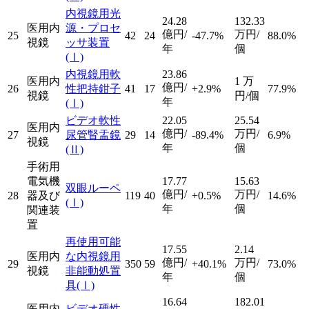
内視鏡用光
24.28
132.33
医用内
源・プロセ
億円/
万円/
25
42
24
-47.7%
88.0%
視鏡
ッサ装置
年
個
(Ⅰ)
内視鏡用軟
23.86
医用内
1
万
億円/
26
性把持鉗子
41
17
+2.9%
77.9%
視鏡
円/個
年
(Ⅰ)
ビデオ軟性
22.05
25.54
医用内
億円/
万円/
27
尿管腎盂鏡
29
14
-89.4%
6.9%
視鏡
年
個
(Ⅱ)
手術用
電気機
17.77
15.63
双眼ルーペ
億円/
万円/
28
器及び
119
40
+0.5%
14.6%
(Ⅰ)
年
個
関連装
置
再使用可能
17.55
2.14
医用内
な内視鏡用
億円/
万円/
29
350
59
+40.1%
73.0%
視鏡
非能動処置
年
個
具
(Ⅰ)
16.64
182.01
医用内
ビデオ硬性