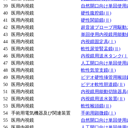
39
医用内視鏡
自然開口向け単回使用
40
医用内視鏡
硬性腹腔鏡
(Ⅱ)
41
医用内視鏡
硬性関節鏡
(Ⅱ)
42
医用内視鏡
超音波プローブ用駆動
43
医用内視鏡
単回使用内視鏡用能動
44
医用内視鏡
内視鏡固定具
(Ⅰ)
45
医用内視鏡
軟性尿管腎盂鏡
(Ⅱ)
46
医用内視鏡
内視鏡用送水タンク
(Ⅰ
47
医用内視鏡
人工開口向け単回使用
48
医用内視鏡
軟性気管支鏡
(Ⅱ)
49
医用内視鏡
ビデオ硬性挿管用喉頭
50
医用内視鏡
ビデオ軟性胆道鏡
(Ⅱ)
51
医用内視鏡
内視鏡用能動切除器具
52
医用内視鏡
内視鏡用送水装置
(Ⅱ)
53
医用内視鏡
軟性喉頭鏡
(Ⅱ)
54
手術用電気機器及び関連装置
手術用顕微鏡
(Ⅰ)
55
医用内視鏡
自然開口向け単回使用
56
医用内視鏡
人工開口向け単回使用