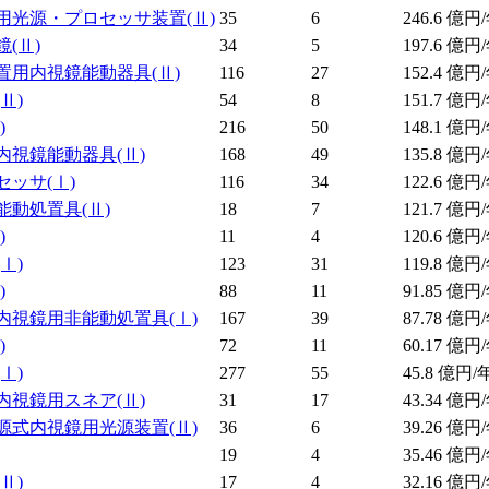
用光源・プロセッサ装置
(Ⅱ)
35
6
246.6
億円/
鏡
(Ⅱ)
34
5
197.6
億円/
置用内視鏡能動器具
(Ⅱ)
116
27
152.4
億円/
(Ⅱ)
54
8
151.7
億円/
)
216
50
148.1
億円/
内視鏡能動器具
(Ⅱ)
168
49
135.8
億円/
セッサ
(Ⅰ)
116
34
122.6
億円/
能動処置具
(Ⅱ)
18
7
121.7
億円/
)
11
4
120.6
億円/
(Ⅰ)
123
31
119.8
億円/
)
88
11
91.85
億円/
内視鏡用非能動処置具
(Ⅰ)
167
39
87.78
億円/
)
72
11
60.17
億円/
(Ⅰ)
277
55
45.8
億円/
内視鏡用スネア
(Ⅱ)
31
17
43.34
億円/
源式内視鏡用光源装置
(Ⅱ)
36
6
39.26
億円/
19
4
35.46
億円/
(Ⅱ)
17
4
32.16
億円/