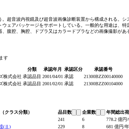
う。超音波内視鏡及び超音波画像診断装置から構成される。シ
トウェアパッケージをサポートしている。一般的な用途は、特
器、腹腔、胸腔、ドプラ又はカラードプラなどの画像撮影があ
ます
分類
承認年月
承認区分
承認番号
ズ株式会社
承認品目
2001/04/01
承認
21300BZZ00140000
ズ株式会社
承認品目
2001/02/01
承認
21300BZZ00104000
（クラス分類）
品目数
企業数
年間総出
241
6
778.2
億円/
鏡
(Ⅱ)
229
8
681
億円/