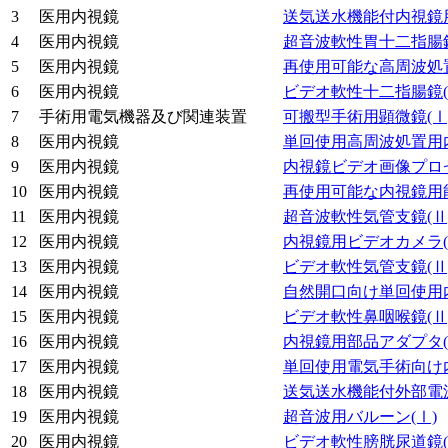
3
医用内視鏡
送気送水機能付内視鏡
4
医用内視鏡
超音波軟性胃十二指腸
5
医用内視鏡
再使用可能な高周波処
6
医用内視鏡
ビデオ軟性十二指腸鏡
7
手術用電気機器及び関連装置
可搬型手術用顕微鏡
(Ⅰ
8
医用内視鏡
単回使用高周波処置用
9
医用内視鏡
内視鏡ビデオ画像プロ
10
医用内視鏡
再使用可能な内視鏡用
11
医用内視鏡
超音波軟性気管支鏡
(Ⅱ
12
医用内視鏡
内視鏡用ビデオカメラ
13
医用内視鏡
ビデオ軟性気管支鏡
(Ⅱ
14
医用内視鏡
自然開口向け単回使用
15
医用内視鏡
ビデオ軟性鼻咽喉鏡
(Ⅱ
16
医用内視鏡
内視鏡用部品アダプタ
17
医用内視鏡
単回使用電気手術向け
18
医用内視鏡
送気送水機能付外部電
19
医用内視鏡
超音波用バルーン
(Ⅰ)
20
医用内視鏡
ビデオ軟性膀胱尿道鏡