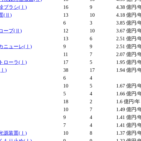
診ブラシ
(Ⅰ)
16
9
4.38
億円/
置
(Ⅱ)
13
10
4.18
億円/
6
3
3.85
億円/
コープ
(Ⅱ)
12
10
3.67
億円/
13
6
2.51
億円/
カニューレ
(Ⅰ)
9
9
2.51
億円/
11
7
2.07
億円/
トローラ
(Ⅰ)
17
5
1.95
億円/
(Ⅰ)
38
17
1.94
億円/
6
4
10
5
1.67
億円/
5
4
1.66
億円/
18
2
1.6
億円/年
10
7
1.49
億円/
9
4
1.41
億円/
7
4
1.41
億円/
光源装置
(Ⅰ)
10
8
1.37
億円/
くもり止め
(Ⅰ)
9
9
1.22
億円/