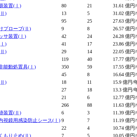
源装置
(Ⅰ)
80
21
31.61
億円/
(Ⅱ)
13
5
31.02
億円/
95
25
27.63
億円/
けプローブ
(Ⅱ)
9
8
26.57
億円/
ッサ装置
(Ⅰ)
42
24
24.28
億円/
(Ⅰ)
41
17
23.86
億円/
(Ⅱ)
29
14
22.05
億円/
119
40
17.77
億円/
非能動処置具
(Ⅰ)
350
59
17.55
億円/
45
8
16.64
億円/
(Ⅱ)
18
11
15.9
億円/
27
18
13.3
億円/
21
6
12.77
億円/
266
88
11.63
億円/
跡装置
(Ⅱ)
6
3
11.39
億円/
内視鏡用感染防止シース
(Ⅰ)
9
7
11.19
億円/
22
4
10.74
億円/
くもり止め
(Ⅱ)
7
5
10.05
億円/