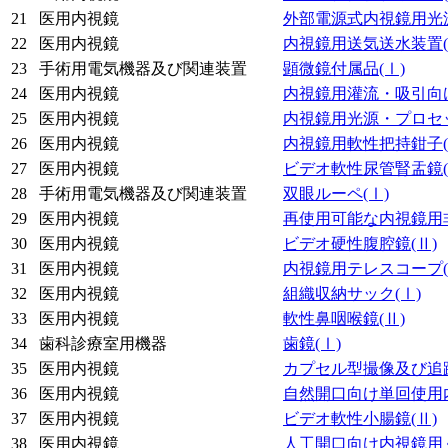
21
医用内視鏡
外部電源式内視鏡用光
22
医用内視鏡
内視鏡用送気送水装置
23
手術用電気機器及び関連装置
顕微鏡付属品
(Ⅰ)
24
医用内視鏡
内視鏡用灌流・吸引向
25
医用内視鏡
内視鏡用光源・プロセ
26
医用内視鏡
内視鏡用軟性把持鉗子
27
医用内視鏡
ビデオ軟性尿管腎盂鏡
28
手術用電気機器及び関連装置
双眼ルーペ
(Ⅰ)
29
医用内視鏡
再使用可能な内視鏡用
30
医用内視鏡
ビデオ硬性腹腔鏡
(Ⅱ)
31
医用内視鏡
内視鏡用テレスコープ
32
医用内視鏡
組織収納サック
(Ⅰ)
33
医用内視鏡
軟性鼻咽喉鏡
(Ⅱ)
34
歯科診療室用機器
歯鏡
(Ⅰ)
35
医用内視鏡
カプセル型撮像及び追
36
医用内視鏡
自然開口向け単回使用
37
医用内視鏡
ビデオ軟性小腸鏡
(Ⅱ)
38
医用内視鏡
人工開口向け内視鏡用