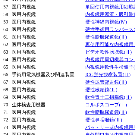
57
医用内視鏡
単回使用内視鏡用細胞
58
医用内視鏡
内視鏡用灌流・吸引装
59
医用内視鏡
硬性神経内視鏡
(Ⅳ)
60
医用内視鏡
硬性手術用ランバース
61
医用内視鏡
硬性膀胱尿道鏡
(Ⅱ)
62
医用内視鏡
再使用可能な内視鏡用
63
医用内視鏡
ビデオ軟性膀胱鏡
(Ⅱ)
64
医用内視鏡
内視鏡用周辺機器コン
65
医用内視鏡
内視鏡用軟性生検鉗子
66
手術用電気機器及び関連装置
ICG蛍光観察装置
(Ⅱ)
67
医用内視鏡
硬性尿管腎盂鏡
(Ⅱ)
68
医用内視鏡
硬性喉頭鏡
(Ⅱ)
69
医用内視鏡
軟性胃十二指腸鏡
(Ⅱ)
70
生体検査用機器
コルポスコープ
(Ⅰ)
71
医用内視鏡
軟性膀胱尿道鏡
(Ⅱ)
72
医用内視鏡
硬性鼻咽喉鏡
(Ⅱ)
73
医用内視鏡
バッテリー式内視鏡用
74
医用内視鏡
自然開口向け内視鏡用