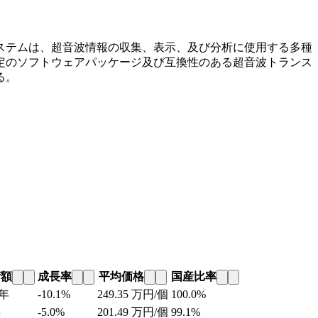
ステムは、超音波情報の収集、表示、及び分析に使用する多種
定のソフトウェアパッケージ及び互換性のある超音波トランス
る。
荷額
成長率
平均価格
国産比率
年
-10.1%
249.35
万円/個
100.0%
年
-5.0%
201.49
万円/個
99.1%