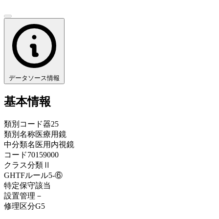
データソース情報
基本情報
類別コード
器25
類別名称
医療用鏡
中分類名
医用内視鏡
コード
70159000
クラス分類
Ⅱ
GHTFルール
5-⑥
特定保守
該当
設置管理
－
修理区分
G5