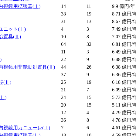
内視鏡用拡張器
(Ⅰ)
14
11
9.9
億円/年
38
19
8.71
億円/
31
13
8.67
億円/
ユニット
(Ⅰ)
4
3
7.49
億円/
処置具
(Ⅱ)
10
8
7.07
億円/
64
32
6.81
億円/
11
3
6.49
億円/
)
22
9
6.48
億円/
内視鏡用非能動処置具
(Ⅱ)
44
26
6.38
億円/
37
9
6.36
億円/
鏡
(Ⅱ)
25
19
6.18
億円/
21
7
6.09
億円/
(Ⅱ)
24
15
5.73
億円/
20
15
5.11
億円/
12
4
4.79
億円/
36
8
4.78
億円/
内視鏡用カニューレ
(Ⅰ)
7
6
4.61
億円/
内視鏡用拡張器
(Ⅱ)
18
10
4.59
億円/