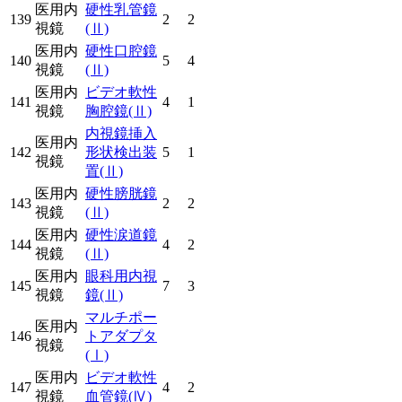
医用内
硬性乳管鏡
139
2
2
視鏡
(Ⅱ)
医用内
硬性口腔鏡
140
5
4
視鏡
(Ⅱ)
医用内
ビデオ軟性
141
4
1
視鏡
胸腔鏡
(Ⅱ)
内視鏡挿入
医用内
142
形状検出装
5
1
視鏡
置
(Ⅱ)
医用内
硬性膀胱鏡
143
2
2
視鏡
(Ⅱ)
医用内
硬性涙道鏡
144
4
2
視鏡
(Ⅱ)
医用内
眼科用内視
145
7
3
視鏡
鏡
(Ⅱ)
マルチポー
医用内
146
トアダプタ
視鏡
(Ⅰ)
医用内
ビデオ軟性
147
4
2
視鏡
血管鏡
(Ⅳ)