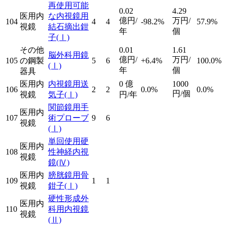
再使用可能
0.02
4.29
医用内
な内視鏡用
億円/
万円/
104
4
4
-98.2%
57.9%
視鏡
結石摘出鉗
年
個
子
(Ⅰ)
その他
0.01
1.61
脳外科用鏡
億円/
万円/
105
の鋼製
5
6
+6.4%
100.0%
(Ⅰ)
年
個
器具
医用内
内視鏡用送
0
億
1000
106
2
2
0.0%
0.0%
円/個
視鏡
気子
(Ⅰ)
円/年
関節鏡用手
医用内
107
術プローブ
9
6
視鏡
(Ⅰ)
単回使用硬
医用内
108
性神経内視
視鏡
鏡
(Ⅳ)
医用内
膀胱鏡用骨
109
1
1
視鏡
鉗子
(Ⅰ)
硬性形成外
医用内
110
科用内視鏡
視鏡
(Ⅱ)