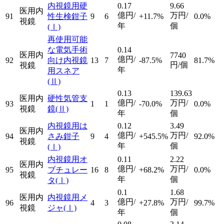
内視鏡用硬
0.17
9.66
医用内
億円/
万円/
91
性生検鉗子
9
6
+11.7%
0.0%
視鏡
年
個
(Ⅰ)
再使用可能
な電気手術
0.14
医用内
7740
億円/
92
向け内視鏡
13
7
-87.5%
81.7%
円/個
視鏡
年
用スネア
(Ⅱ)
0.13
139.63
医用内
硬性気管支
億円/
万円/
93
1
1
-70.0%
0.0%
視鏡
鏡
(Ⅱ)
年
個
内視鏡用は
0.12
3.49
医用内
億円/
万円/
94
さみ鉗子
9
4
+545.5%
92.0%
視鏡
年
個
(Ⅰ)
内視鏡用オ
0.11
2.22
医用内
億円/
万円/
95
ブチュレー
16
8
+68.2%
0.0%
視鏡
年
個
タ
(Ⅰ)
0.1
1.68
医用内
内視鏡用メ
億円/
万円/
96
4
3
+27.8%
99.7%
視鏡
ジャ
(Ⅰ)
年
個