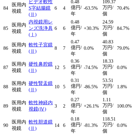
ビデオ軟性
0.48
109.37
医用内
億円/
万円/
84
S字結腸鏡
6
4
-63.5%
70.4%
視鏡
年
個
(Ⅱ)
内視鏡用レ
0.48
24.59
医用内
億円/
万円/
85
ンズ洗浄具
6
6
+30.3%
84.7%
視鏡
年
個
(Ⅰ)
0.47
40.83
医用内
軟性子宮鏡
億円/
万円/
86
8
7
0.0%
79.0%
視鏡
(Ⅱ)
年
個
0.36
18.33
医用内
硬性鼻腔鏡
億円/
万円/
87
12
5
-74.5%
0.0%
視鏡
(Ⅱ)
年
個
0.31
53.51
医用内
硬性腎盂鏡
億円/
万円/
88
10
5
-86.5%
1.8%
視鏡
(Ⅱ)
年
個
0.27
1.11
医用内
軟性神経内
億円/
万円/
89
3
2
+26.1%
100.0%
視鏡
視鏡
(Ⅳ)
年
個
0.18
118.51
医用内
軟性胆道鏡
億円/
万円/
90
14
6
-81.3%
0.0%
視鏡
(Ⅱ)
年
個