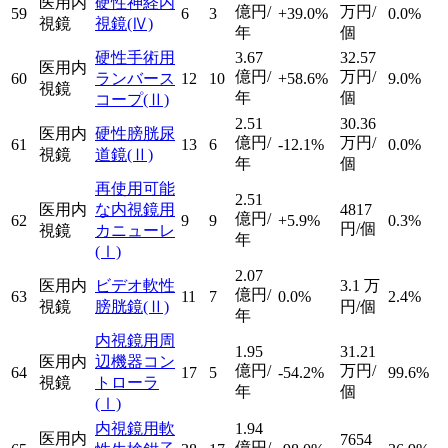
医用内
硬性神経内
億円/
万円/
59
6
3
+39.0%
0.0%
視鏡
視鏡
(Ⅳ)
年
個
硬性手術用
3.67
32.57
医用内
億円/
万円/
60
ランバース
12
10
+58.6%
9.0%
視鏡
年
個
コープ
(Ⅱ)
2.51
30.36
医用内
硬性膀胱尿
億円/
万円/
61
13
6
-12.1%
0.0%
視鏡
道鏡
(Ⅱ)
年
個
再使用可能
2.51
医用内
な内視鏡用
4817
億円/
62
9
9
+5.9%
0.3%
円/個
視鏡
カニューレ
年
(Ⅰ)
2.07
医用内
ビデオ軟性
3.1
万
億円/
63
11
7
0.0%
2.4%
視鏡
膀胱鏡
(Ⅱ)
円/個
年
内視鏡用周
1.95
31.21
医用内
辺機器コン
億円/
万円/
64
17
5
-54.2%
99.6%
視鏡
トローラ
年
個
(Ⅰ)
内視鏡用軟
1.94
医用内
7654
億円/