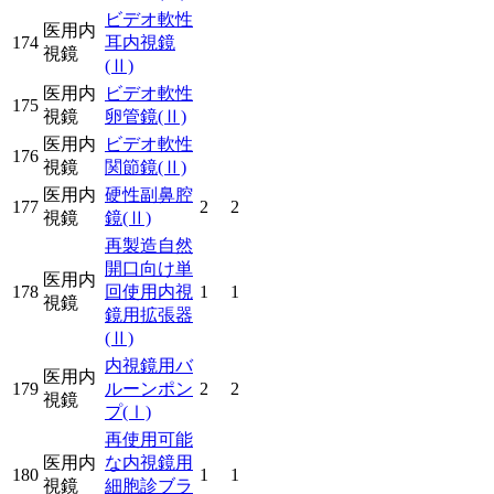
ビデオ軟性
医用内
174
耳内視鏡
視鏡
(Ⅱ)
医用内
ビデオ軟性
175
視鏡
卵管鏡
(Ⅱ)
医用内
ビデオ軟性
176
視鏡
関節鏡
(Ⅱ)
医用内
硬性副鼻腔
177
2
2
視鏡
鏡
(Ⅱ)
再製造自然
開口向け単
医用内
178
回使用内視
1
1
視鏡
鏡用拡張器
(Ⅱ)
内視鏡用バ
医用内
179
ルーンポン
2
2
視鏡
プ
(Ⅰ)
再使用可能
医用内
な内視鏡用
180
1
1
視鏡
細胞診ブラ