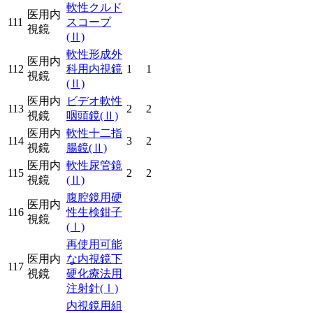
軟性クルド
医用内
111
スコープ
視鏡
(Ⅱ)
軟性形成外
医用内
112
科用内視鏡
1
1
視鏡
(Ⅱ)
医用内
ビデオ軟性
113
2
2
視鏡
咽頭鏡
(Ⅱ)
医用内
軟性十二指
114
3
2
視鏡
腸鏡
(Ⅱ)
医用内
軟性尿管鏡
115
2
2
視鏡
(Ⅱ)
腹腔鏡用硬
医用内
116
性生検鉗子
視鏡
(Ⅰ)
再使用可能
医用内
な内視鏡下
117
視鏡
硬化療法用
注射針
(Ⅰ)
内視鏡用組