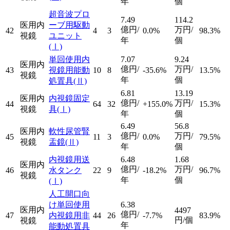
年
個
超音波プロ
7.49
114.2
医用内
ーブ用駆動
億円/
万円/
42
4
3
0.0%
98.3%
視鏡
ユニット
年
個
(Ⅰ)
単回使用内
7.07
9.24
医用内
億円/
万円/
43
視鏡用能動
10
8
-35.6%
13.5%
視鏡
年
個
処置具
(Ⅱ)
6.81
13.19
医用内
内視鏡固定
億円/
万円/
44
64
32
+155.0%
15.3%
視鏡
具
(Ⅰ)
年
個
6.49
56.8
医用内
軟性尿管腎
億円/
万円/
45
11
3
0.0%
79.5%
視鏡
盂鏡
(Ⅱ)
年
個
内視鏡用送
6.48
1.68
医用内
億円/
万円/
46
水タンク
22
9
-18.2%
96.7%
視鏡
年
個
(Ⅰ)
人工開口向
け単回使用
6.38
医用内
4497
億円/
47
内視鏡用非
44
26
-7.7%
83.9%
円/個
視鏡
年
能動処置具