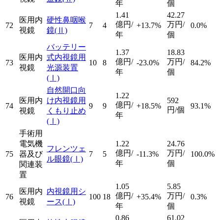
年
個
1.41
42.27
医用内
硬性鼻咽喉
億円/
万円/
72
7
4
+13.7%
0.0%
視鏡
鏡
(Ⅱ)
年
個
バッテリー
1.37
18.83
医用内
式内視鏡用
億円/
万円/
73
10
8
-23.0%
84.2%
視鏡
光源装置
年
個
(Ⅰ)
自然開口向
1.22
医用内
け内視鏡用
592
億円/
74
9
9
+18.5%
93.1%
円/個
視鏡
くもり止め
年
(Ⅰ)
手術用
電気機
1.22
24.76
フレンツェ
億円/
万円/
75
器及び
7
5
-11.3%
100.0%
ル眼鏡
(Ⅰ)
年
個
関連装
置
1.05
5.85
医用内
内視鏡用シ
億円/
万円/
76
100
18
+35.4%
0.3%
視鏡
ース
(Ⅰ)
年
個
0.86
61.02