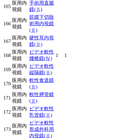
医用内
手術用直腸
165
視鏡
鏡
(Ⅱ)
筋膜下切除
医用内
166
術用内視鏡
視鏡
(Ⅱ)
医用内
硬性耳内視
167
視鏡
鏡
(Ⅱ)
医用内
ビデオ軟性
168
1
1
視鏡
腰椎鏡
(Ⅳ)
医用内
ビデオ軟性
169
視鏡
縦隔鏡
(Ⅱ)
医用内
軟性食道鏡
170
視鏡
(Ⅱ)
医用内
軟性膵管鏡
171
視鏡
(Ⅱ)
医用内
ビデオ軟性
172
視鏡
乳管鏡
(Ⅱ)
ビデオ軟性
医用内
173
形成外科用
視鏡
内視鏡
(Ⅱ)