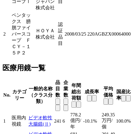
コープⅠ
ジャパン
目
株式会社
ペンタッ
クス 膀
認
胱ファイ
ＨＯＹＡ
証
2
バースコ
2008/03/25
220AGBZX00064000
株式会社
品
ープ Ｆ
目
ＣＹ－１
５Ｐ２
医療用鏡一覧
品
企
年間
一般的名称
目
業
平均
カテゴ
総出
成長率
国産比
No.
（クラス分
数
数
価格
リー
荷額
率
類）
778.2
249.35
医用内
ビデオ軟性
億円/
万円/
1
241
6
-10.1%
100.0%
視鏡
大腸鏡
(Ⅱ)
年
個