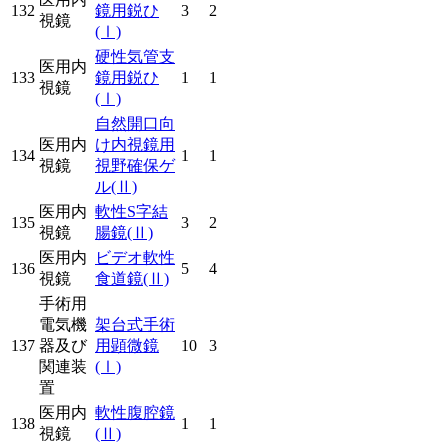
132
鏡用鋭ひ
3
2
視鏡
(Ⅰ)
硬性気管支
医用内
133
鏡用鋭ひ
1
1
視鏡
(Ⅰ)
自然開口向
医用内
け内視鏡用
134
1
1
視鏡
視野確保ゲ
ル
(Ⅱ)
医用内
軟性S字結
135
3
2
視鏡
腸鏡
(Ⅱ)
医用内
ビデオ軟性
136
5
4
視鏡
食道鏡
(Ⅱ)
手術用
電気機
架台式手術
137
器及び
用顕微鏡
10
3
関連装
(Ⅰ)
置
医用内
軟性腹腔鏡
138
1
1
視鏡
(Ⅱ)