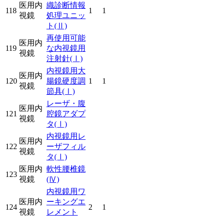
医用内
織診断情報
118
1
1
視鏡
処理ユニッ
ト
(Ⅱ)
再使用可能
医用内
119
な内視鏡用
視鏡
注射針
(Ⅰ)
内視鏡用大
医用内
120
腸鏡硬度調
1
1
視鏡
節具
(Ⅰ)
レーザ・腹
医用内
121
腔鏡アダプ
視鏡
タ
(Ⅰ)
内視鏡用レ
医用内
122
ーザフィル
視鏡
タ
(Ⅰ)
医用内
軟性腰椎鏡
123
視鏡
(Ⅳ)
内視鏡用ワ
医用内
ーキングエ
124
2
1
視鏡
レメント