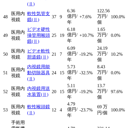
(Ⅱ)
6.36
122.56
医用内
軟性気管支
億円/
万円/
48
37
9
+7.6%
100.0%
視鏡
鏡
(Ⅱ)
年
個
ビデオ硬性
6.18
1.65
医用内
億円/
万円/
49
挿管用喉頭
25
19
+10.7%
0.0%
視鏡
年
個
鏡
(Ⅱ)
6.09
24.19
医用内
ビデオ軟性
億円/
万円/
50
21
7
-19.2%
10.2%
視鏡
胆道鏡
(Ⅱ)
年
個
内視鏡用能
5.73
8.43
医用内
億円/
万円/
51
動切除器具
24
15
-32.5%
0.0%
視鏡
年
個
(Ⅱ)
5.11
13.7
医用内
内視鏡用送
億円/
万円/
52
20
15
-19.2%
97.6%
視鏡
水装置
(Ⅱ)
年
個
4.79
医用内
軟性喉頭鏡
69
万
億円/
53
12
4
-23.7%
100.0%
視鏡
(Ⅱ)
円/個
年
手術用