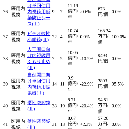
け単回使用
11.19
医用内
673
億円/
36
内視鏡用感
9
7
-0.6%
0.0%
円/個
視鏡
年
染防止シー
ス
(Ⅰ)
10.74
165.34
医用内
ビデオ軟性
億円/
万円/
37
22
4
0.0%
100.0%
視鏡
小腸鏡
(Ⅱ)
年
個
人工開口向
10.05
医用内
け内視鏡用
9493
億円/
38
7
5
-10.5%
0.0%
円/個
視鏡
くもり止め
年
(Ⅱ)
自然開口向
9.9
医用内
け単回使用
3893
億円/
39
14
11
-22.9%
95.5%
円/個
視鏡
内視鏡用拡
年
張器
(Ⅰ)
8.71
94.51
医用内
硬性腹腔鏡
億円/
万円/
40
38
19
-20.4%
0.0%
視鏡
(Ⅱ)
年
個
8.67
57.26
医用内
硬性関節鏡
億円/
万円/
41
31
13
+2.3%
0.0%
視鏡
(Ⅱ)