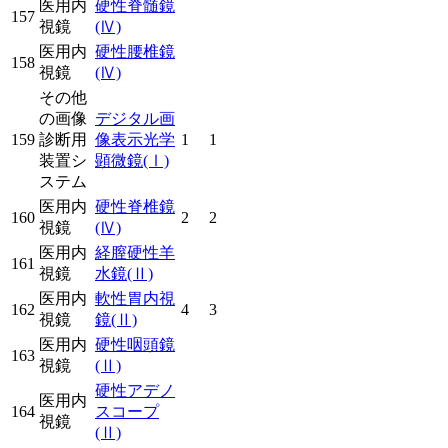
医用内
硬性脊髄鏡
157
視鏡
(Ⅳ)
医用内
硬性腰椎鏡
158
視鏡
(Ⅳ)
その他
の画像
デジタル画
159
診断用
像表示光学
1
1
装置シ
顕微鏡
(Ⅰ)
ステム
医用内
硬性脊椎鏡
160
2
2
視鏡
(Ⅳ)
医用内
経膣硬性羊
161
視鏡
水鏡
(Ⅱ)
医用内
軟性胃内視
162
4
3
視鏡
鏡
(Ⅱ)
医用内
硬性咽頭鏡
163
視鏡
(Ⅱ)
硬性アデノ
医用内
164
スコープ
視鏡
(Ⅱ)