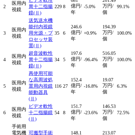
ビデオ軟性
681
201.49
医用内
億円/
万円/
2
胃十二指腸
229
8
-5.0%
99.1%
視鏡
年
個
鏡
(Ⅱ)
送気送水機
能付内視鏡
246.6
194.39
医用内
億円/
万円/
3
用光源・プ
35
6
+0.9%
100.0%
視鏡
年
個
ロセッサ装
置
(Ⅱ)
超音波軟性
197.6
516.05
医用内
億円/
万円/
4
胃十二指腸
34
5
-96.4%
100.0%
視鏡
年
個
鏡
(Ⅱ)
再使用可能
な高周波処
152.4
19.07
医用内
億円/
万円/
5
置用内視鏡
116
27
-16.8%
6.3%
視鏡
年
個
能動器具
(Ⅱ)
ビデオ軟性
151.7
146.53
医用内
億円/
万円/
6
十二指腸鏡
54
8
-23.6%
72.5%
視鏡
年
個
(Ⅱ)
手術用
電気機
可搬型手術
148.1
213.07