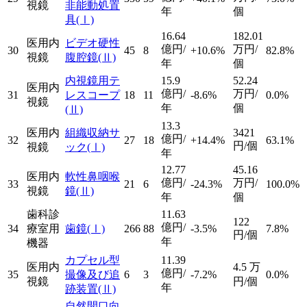
視鏡
非能動処置
年
個
具
(Ⅰ)
16.64
182.01
医用内
ビデオ硬性
億円/
万円/
30
45
8
+10.6%
82.8%
視鏡
腹腔鏡
(Ⅱ)
年
個
内視鏡用テ
15.9
52.24
医用内
億円/
万円/
31
レスコープ
18
11
-8.6%
0.0%
視鏡
年
個
(Ⅱ)
13.3
医用内
組織収納サ
3421
億円/
32
27
18
+14.4%
63.1%
円/個
視鏡
ック
(Ⅰ)
年
12.77
45.16
医用内
軟性鼻咽喉
億円/
万円/
33
21
6
-24.3%
100.0%
視鏡
鏡
(Ⅱ)
年
個
歯科診
11.63
122
億円/
34
療室用
歯鏡
(Ⅰ)
266
88
-3.5%
7.8%
円/個
年
機器
カプセル型
11.39
医用内
4.5
万
億円/
35
撮像及び追
6
3
-7.2%
0.0%
視鏡
円/個
年
跡装置
(Ⅱ)
自然開口向