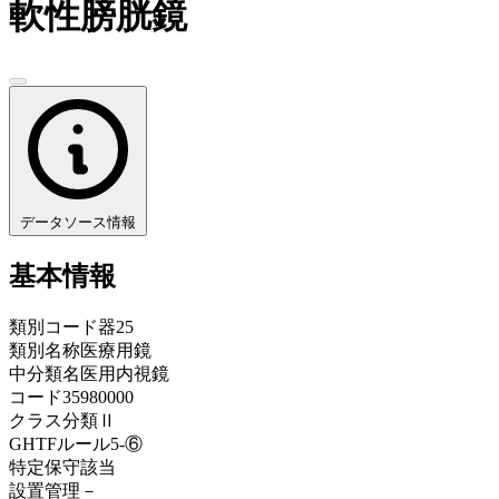
軟性膀胱鏡
データソース情報
基本情報
類別コード
器25
類別名称
医療用鏡
中分類名
医用内視鏡
コード
35980000
クラス分類
Ⅱ
GHTFルール
5-⑥
特定保守
該当
設置管理
－