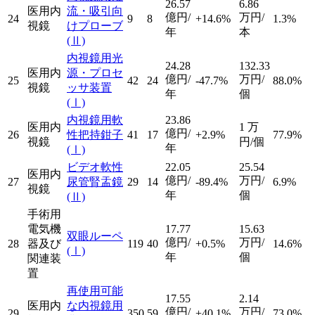
26.57
6.86
医用内
流・吸引向
億円/
万円/
24
9
8
+14.6%
1.3%
視鏡
けプローブ
年
本
(Ⅱ)
内視鏡用光
24.28
132.33
医用内
源・プロセ
億円/
万円/
25
42
24
-47.7%
88.0%
視鏡
ッサ装置
年
個
(Ⅰ)
内視鏡用軟
23.86
医用内
1
万
億円/
26
性把持鉗子
41
17
+2.9%
77.9%
視鏡
円/個
年
(Ⅰ)
ビデオ軟性
22.05
25.54
医用内
億円/
万円/
27
尿管腎盂鏡
29
14
-89.4%
6.9%
視鏡
年
個
(Ⅱ)
手術用
電気機
17.77
15.63
双眼ルーペ
億円/
万円/
28
器及び
119
40
+0.5%
14.6%
(Ⅰ)
年
個
関連装
置
再使用可能
17.55
2.14
医用内
な内視鏡用
億円/
万円/
29
350
59
+40.1%
73.0%