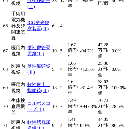
65
性生検鉗子
38
17
-98.0%
36.9%
円/個
視鏡
年
(Ⅰ)
手術用
電気機
ICG蛍光観
66
器及び
6
4
察装置
(Ⅱ)
関連装
置
1.67
47.28
医用内
硬性尿管腎
億円/
万円/
67
10
5
-94.7%
0.0%
視鏡
盂鏡
(Ⅱ)
年
個
1.66
25.36
医用内
硬性喉頭鏡
億円/
万円/
68
5
4
+12.3%
0.0%
視鏡
(Ⅱ)
年
個
1.6
58.62
医用内
軟性胃十二
億円/
万円/
69
18
2
-61.4%
100.0%
視鏡
指腸鏡
(Ⅱ)
年
個
生体検
1.49
70.73
コルポスコ
億円/
万円/
70
査用機
10
7
+947.3%
78.5%
ープ
(Ⅰ)
年
個
器
1.41
34.05
医用内
軟性膀胱尿
億円/
万円/
71
9
4
0.0%
86.5%
視鏡
道鏡
(Ⅱ)