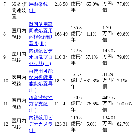
億円/
万円/
7
器及び
用顕微鏡
216
50
+65.0%
77.8%
年
個
関連装
(Ⅰ)
置
単回使用高
135.8
1.39
医用内
周波処置用
億円/
万円/
8
168
49
+1.1%
69.8%
視鏡
内視鏡能動
年
個
器具
(Ⅱ)
内視鏡ビデ
122.6
143.02
医用内
億円/
万円/
9
オ画像プロ
116
34
-57.1%
79.8%
視鏡
年
個
セッサ
(Ⅰ)
再使用可能
121.7
33.29
医用内
な内視鏡用
億円/
万円/
10
18
7
+31.8%
7.1%
視鏡
能動処置具
年
個
(Ⅱ)
超音波軟性
120.6
449.57
医用内
億円/
万円/
11
気管支鏡
11
4
+76.5%
100.0%
視鏡
年
個
(Ⅱ)
内視鏡用ビ
119.8
134.01
医用内
億円/
万円/
12
デオカメラ
123
31
+5.0%
82.7%
視鏡
年
個
(Ⅰ)