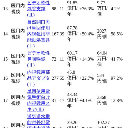
ビデオ軟性
91.85
9.77
医用内
億円/
万円/
13
気管支鏡
88
11
+76.3%
4.2%
視鏡
年
個
(Ⅱ)
自然開口向
け単回使用
87.78
医用内
2027
億円/
14
内視鏡用非
167
39
+50.4%
58.5%
円/個
視鏡
年
能動処置具
(Ⅰ)
ビデオ軟性
60.17
64.04
医用内
億円/
万円/
15
鼻咽喉鏡
72
11
+14.3%
41.7%
視鏡
年
個
(Ⅱ)
内視鏡用部
45.8
医用内
534
億円/
16
品アダプタ
277
55
+22.7%
97.2%
円/個
視鏡
年
(Ⅰ)
単回使用電
43.34
医用内
気手術向け
3368
億円/
17
31
17
+4.1%
12.8%
円/個
視鏡
内視鏡用ス
年
ネア
(Ⅱ)
送気送水機
能付外部電
39.26
102.37
医用内
億円/
万円/