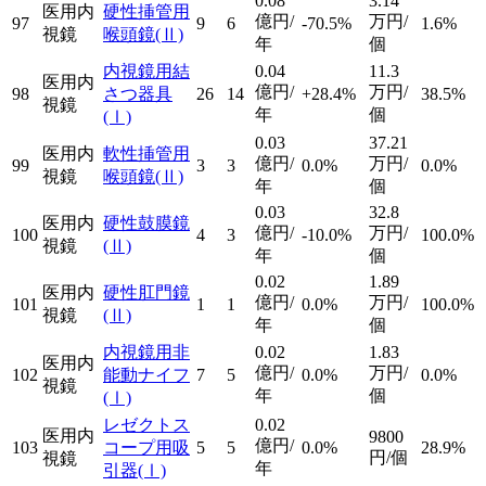
0.08
3.14
医用内
硬性挿管用
億円/
万円/
97
9
6
-70.5%
1.6%
視鏡
喉頭鏡
(Ⅱ)
年
個
内視鏡用結
0.04
11.3
医用内
億円/
万円/
98
さつ器具
26
14
+28.4%
38.5%
視鏡
年
個
(Ⅰ)
0.03
37.21
医用内
軟性挿管用
億円/
万円/
99
3
3
0.0%
0.0%
視鏡
喉頭鏡
(Ⅱ)
年
個
0.03
32.8
医用内
硬性鼓膜鏡
億円/
万円/
100
4
3
-10.0%
100.0%
視鏡
(Ⅱ)
年
個
0.02
1.89
医用内
硬性肛門鏡
億円/
万円/
101
1
1
0.0%
100.0%
視鏡
(Ⅱ)
年
個
内視鏡用非
0.02
1.83
医用内
億円/
万円/
102
能動ナイフ
7
5
0.0%
0.0%
視鏡
年
個
(Ⅰ)
レゼクトス
0.02
医用内
9800
億円/
103
コープ用吸
5
5
0.0%
28.9%
円/個
視鏡
年
引器
(Ⅰ)