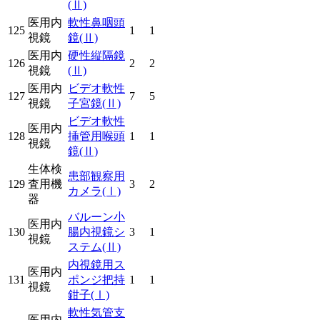
(Ⅱ)
医用内
軟性鼻咽頭
125
1
1
視鏡
鏡
(Ⅱ)
医用内
硬性縦隔鏡
126
2
2
視鏡
(Ⅱ)
医用内
ビデオ軟性
127
7
5
視鏡
子宮鏡
(Ⅱ)
ビデオ軟性
医用内
128
挿管用喉頭
1
1
視鏡
鏡
(Ⅱ)
生体検
患部観察用
129
査用機
3
2
カメラ
(Ⅰ)
器
バルーン小
医用内
130
腸内視鏡シ
3
1
視鏡
ステム
(Ⅱ)
内視鏡用ス
医用内
131
ポンジ把持
1
1
視鏡
鉗子
(Ⅰ)
軟性気管支
医用内