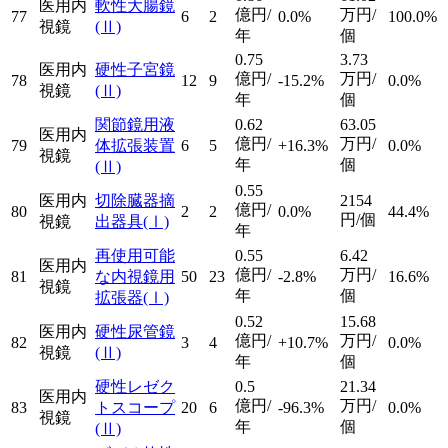
医用内
軟性大腸鏡
億円/
万円/
77
6
2
0.0%
100.0%
視鏡
(Ⅱ)
年
個
0.75
3.73
医用内
硬性子宮鏡
億円/
万円/
78
12
9
-15.2%
0.0%
視鏡
(Ⅱ)
年
個
関節鏡用液
0.62
63.05
医用内
億円/
万円/
79
体拡張装置
6
5
+16.3%
0.0%
視鏡
年
個
(Ⅱ)
0.55
医用内
切除臓器摘
2154
億円/
80
2
2
0.0%
44.4%
円/個
視鏡
出器具
(Ⅰ)
年
再使用可能
0.55
6.42
医用内
億円/
万円/
81
な内視鏡用
50
23
-2.8%
16.6%
視鏡
年
個
拡張器
(Ⅰ)
0.52
15.68
医用内
硬性尿管鏡
億円/
万円/
82
3
4
+10.7%
0.0%
視鏡
(Ⅱ)
年
個
硬性レゼク
0.5
21.34
医用内
億円/
万円/
83
トスコープ
20
6
-96.3%
0.0%
視鏡
年
個
(Ⅱ)