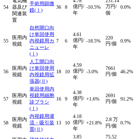
電気機
4.78
231.14
手術用顕微
億円/
万円/
54
器及び
36
8
-10.5%
0.0%
鏡
(Ⅰ)
年
個
関連装
置
自然開口向
け単回使用
4.61
医用内
220
億円/
55
内視鏡用カ
7
6
-18.5%
0.9%
円/個
視鏡
年
ニューレ
(Ⅰ)
人工開口向
4.59
医用内
け単回使用
7661
億円/
56
18
10
-3.0%
46.2%
円/個
視鏡
内視鏡用拡
年
張器
(Ⅱ)
単回使用内
4.38
医用内
視鏡用細胞
2691
億円/
57
16
9
+1.6%
91.2%
円/個
視鏡
診ブラシ
年
(Ⅰ)
内視鏡用灌
4.18
医用内
2.8
万
億円/
58
流・吸引装
13
10
+21.8%
0.7%
視鏡
円/個
年
置
(Ⅱ)
3.85
75.52