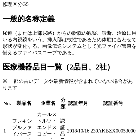
修理区分
G5
一般的名称定義
尿道（または上部尿路）からの膀胱の観察、診断、治療に用
いる内視鏡をいう。挿入部は軟性であるため体腔に合わせて
形状が変化する。画像伝送システムとして光ファイバ管束を
備えるファイバスコープである。
医療機器品目一覧（2品目、2社）
※ 一部の古いデータや最新情報が含まれていない場合があ
ります
分
製品名
企業名
認証年月
認証番号
No.
類
カールス
フレキシ
トルツ・
認
ブルファ
エンドス
証
1
2018/10/16
230AKBZX00053000
イバース
コピー・
品