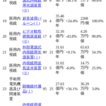
18
源式内視鏡
36
6
-38.1%
99.8%
視鏡
年
個
用光源装置
(Ⅱ)
35.46
医用内
超音波用バ
2268
億円/
19
19
4
+24.4%
100.0%
円/個
視鏡
ルーン
(Ⅰ)
年
ビデオ軟性
32.16
4.26
医用内
億円/
万円/
20
膀胱尿道鏡
17
4
-43.8%
99.8%
視鏡
年
個
(Ⅱ)
外部電源式
31.61
65.63
医用内
億円/
万円/
21
内視鏡用光
80
21
+0.1%
54.3%
視鏡
年
個
源装置
(Ⅰ)
内視鏡用送
31.02
14.75
医用内
億円/
万円/
22
気送水装置
13
5
-6.0%
25.9%
視鏡
年
個
(Ⅱ)
手術用
電気機
27.63
36.29
顕微鏡付属
億円/
万円/
23
器及び
95
25
+56.1%
3.0%
品
(Ⅰ)
年
個
関連装
置
内視鏡用灌