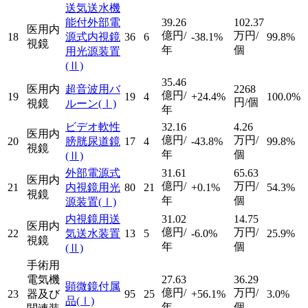
送気送水機
能付外部電
39.26
102.37
医用内
億円/
万円/
18
源式内視鏡
36
6
-38.1%
99.8%
視鏡
年
個
用光源装置
(Ⅱ)
35.46
医用内
超音波用バ
2268
億円/
19
19
4
+24.4%
100.0%
円/個
視鏡
ルーン
(Ⅰ)
年
ビデオ軟性
32.16
4.26
医用内
億円/
万円/
20
膀胱尿道鏡
17
4
-43.8%
99.8%
視鏡
年
個
(Ⅱ)
外部電源式
31.61
65.63
医用内
億円/
万円/
21
内視鏡用光
80
21
+0.1%
54.3%
視鏡
年
個
源装置
(Ⅰ)
内視鏡用送
31.02
14.75
医用内
億円/
万円/
22
気送水装置
13
5
-6.0%
25.9%
視鏡
年
個
(Ⅱ)
手術用
電気機
27.63
36.29
顕微鏡付属
億円/
万円/
23
器及び
95
25
+56.1%
3.0%
品
(Ⅰ)
年
個