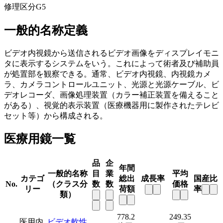
修理区分
G5
一般的名称定義
ビデオ内視鏡から送信されるビデオ画像をディスプレイモニ
タに表示するシステムをいう。これによって術者及び補助員
が処置部を観察できる。通常、ビデオ内視鏡、内視鏡カメ
ラ、カメラコントロールユニット、光源と光源ケーブル、ビ
デオレコーダ、画像処理装置（カラー補正装置を備えること
がある）、視覚的表示装置（医療機器用に製作されたテレビ
セット等）から構成される。
医療用鏡一覧
品
企
年間
一般的名称
目
業
平均
カテゴ
総出
成長率
国産比
No.
（クラス分
数
数
価格
リー
荷額
率
類）
778.2
249.35
医用内
ビデオ軟性