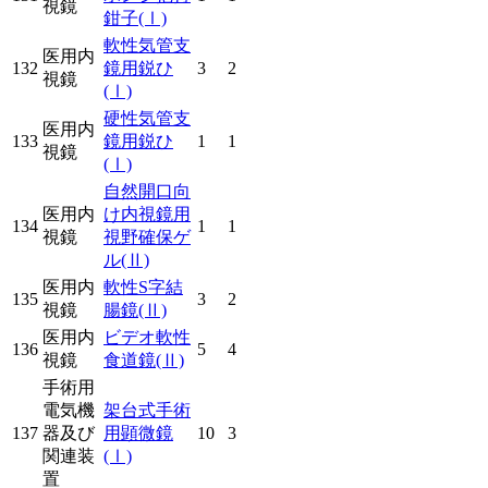
視鏡
鉗子
(Ⅰ)
軟性気管支
医用内
132
鏡用鋭ひ
3
2
視鏡
(Ⅰ)
硬性気管支
医用内
133
鏡用鋭ひ
1
1
視鏡
(Ⅰ)
自然開口向
医用内
け内視鏡用
134
1
1
視鏡
視野確保ゲ
ル
(Ⅱ)
医用内
軟性S字結
135
3
2
視鏡
腸鏡
(Ⅱ)
医用内
ビデオ軟性
136
5
4
視鏡
食道鏡
(Ⅱ)
手術用
電気機
架台式手術
137
器及び
用顕微鏡
10
3
関連装
(Ⅰ)
置