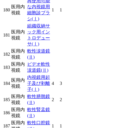
再使用可能
医用内
な内視鏡用
180
1
1
視鏡
細胞診ブラ
シ
(Ⅰ)
組織収納サ
医用内
ック用イン
181
視鏡
トロデュー
サ
(Ⅰ)
医用内
軟性涙道鏡
182
視鏡
(Ⅱ)
医用内
ビデオ軟性
183
視鏡
涙道鏡
(Ⅱ)
内視鏡用起
医用内
184
子及び剥離
4
3
視鏡
子
(Ⅰ)
医用内
軟性膀胱鏡
185
2
2
視鏡
(Ⅱ)
医用内
軟性腎盂鏡
186
視鏡
(Ⅱ)
医用内
軟性口腔鏡
187
1
1