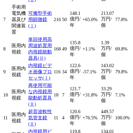
手術用
電気機
可搬型手術
148.1
213.07
億円/
万円/
7
器及び
用顕微鏡
216
50
+65.0%
77.8%
年
個
関連装
(Ⅰ)
置
単回使用高
135.8
1.39
医用内
周波処置用
億円/
万円/
8
168
49
+1.1%
69.8%
視鏡
内視鏡能動
年
個
器具
(Ⅱ)
内視鏡ビデ
122.6
143.02
医用内
億円/
万円/
9
オ画像プロ
116
34
-57.1%
79.8%
視鏡
年
個
セッサ
(Ⅰ)
再使用可能
121.7
33.29
医用内
な内視鏡用
億円/
万円/
10
18
7
+31.8%
7.1%
視鏡
能動処置具
年
個
(Ⅱ)
超音波軟性
120.6
449.57
医用内
億円/
万円/
11
気管支鏡
11
4
+76.5%
100.0%
視鏡
年
個
(Ⅱ)
内視鏡用ビ
119.8
134.01