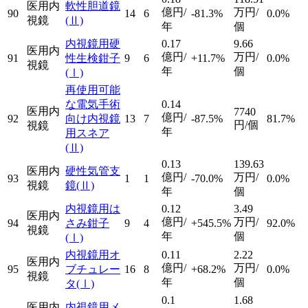
医用内
軟性胆道鏡
億円/
万円/
90
14
6
-81.3%
0.0%
視鏡
(Ⅱ)
年
個
内視鏡用硬
0.17
9.66
医用内
億円/
万円/
91
性生検鉗子
9
6
+11.7%
0.0%
視鏡
年
個
(Ⅰ)
再使用可能
な電気手術
0.14
医用内
7740
億円/
92
向け内視鏡
13
7
-87.5%
81.7%
円/個
視鏡
年
用スネア
(Ⅱ)
0.13
139.63
医用内
硬性気管支
億円/
万円/
93
1
1
-70.0%
0.0%
視鏡
鏡
(Ⅱ)
年
個
内視鏡用は
0.12
3.49
医用内
億円/
万円/
94
さみ鉗子
9
4
+545.5%
92.0%
視鏡
年
個
(Ⅰ)
内視鏡用オ
0.11
2.22
医用内
億円/
万円/
95
ブチュレー
16
8
+68.2%
0.0%
視鏡
年
個
タ
(Ⅰ)
0.1
1.68
医用内
内視鏡用メ