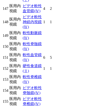
医用内
ビデオ軟性
147
4
2
視鏡
血管鏡
(Ⅳ)
ビデオ軟性
医用内
148
神経内視鏡
1
1
視鏡
(Ⅳ)
医用内
軟性動脈鏡
149
視鏡
(Ⅳ)
医用内
軟性脊髄鏡
150
視鏡
(Ⅳ)
医用内
軟性血管鏡
151
6
5
視鏡
(Ⅳ)
医用内
硬性食道鏡
152
1
1
視鏡
(Ⅱ)
医用内
軟性脊椎鏡
153
視鏡
(Ⅳ)
医用内
ビデオ軟性
154
視鏡
脊髄鏡
(Ⅳ)
医用内
ビデオ軟性
155
視鏡
脊椎鏡
(Ⅳ)