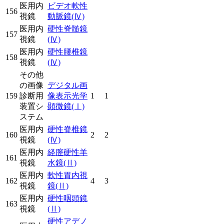
医用内
ビデオ軟性
156
視鏡
動脈鏡
(Ⅳ)
医用内
硬性脊髄鏡
157
視鏡
(Ⅳ)
医用内
硬性腰椎鏡
158
視鏡
(Ⅳ)
その他
の画像
デジタル画
159
診断用
像表示光学
1
1
装置シ
顕微鏡
(Ⅰ)
ステム
医用内
硬性脊椎鏡
160
2
2
視鏡
(Ⅳ)
医用内
経膣硬性羊
161
視鏡
水鏡
(Ⅱ)
医用内
軟性胃内視
162
4
3
視鏡
鏡
(Ⅱ)
医用内
硬性咽頭鏡
163
視鏡
(Ⅱ)
硬性アデノ