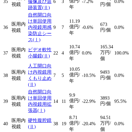
億円/
35
撮像及び追
6
3
-7.2%
0.0%
視鏡
円/個
年
跡装置
(Ⅱ)
自然開口向
け単回使用
11.19
医用内
673
億円/
36
内視鏡用感
9
7
-0.6%
0.0%
円/個
視鏡
年
染防止シー
ス
(Ⅰ)
10.74
165.34
医用内
ビデオ軟性
億円/
万円/
37
22
4
0.0%
100.0%
視鏡
小腸鏡
(Ⅱ)
年
個
人工開口向
10.05
医用内
け内視鏡用
9493
億円/
38
7
5
-10.5%
0.0%
円/個
視鏡
くもり止め
年
(Ⅱ)
自然開口向
9.9
医用内
け単回使用
3893
億円/
39
14
11
-22.9%
95.5%
円/個
視鏡
内視鏡用拡
年
張器
(Ⅰ)
8.71
94.51
医用内
硬性腹腔鏡
億円/
万円/
40
38
19
-20.4%
0.0%
視鏡
(Ⅱ)
年
個