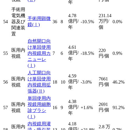
年
手術用
電気機
4.78
231.14
手術用顕微
億円/
万円/
54
器及び
36
8
-10.5%
0.0%
鏡
(Ⅰ)
年
個
関連装
置
自然開口向
け単回使用
4.61
医用内
220
億円/
55
内視鏡用カ
7
6
-18.5%
0.9%
円/個
視鏡
年
ニューレ
(Ⅰ)
人工開口向
4.59
医用内
け単回使用
7661
億円/
56
18
10
-3.0%
46.2%
円/個
視鏡
内視鏡用拡
年
張器
(Ⅱ)
単回使用内
4.38
医用内
視鏡用細胞
2691
億円/
57
16
9
+1.6%
91.2%
円/個
視鏡
診ブラシ
年
(Ⅰ)
内視鏡用灌
4.18
医用内
2.8
万
億円/
58
流・吸引装
13
10
+21.8%
0.7%