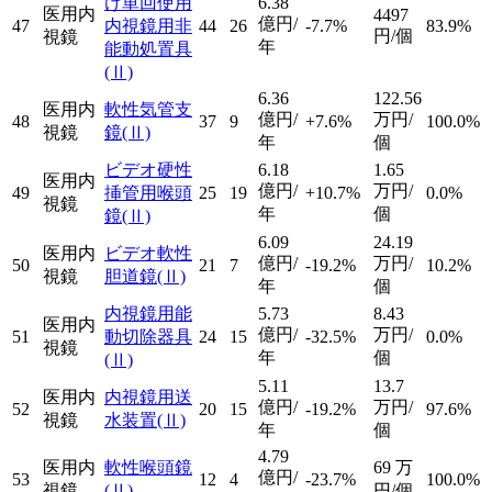
け単回使用
6.38
医用内
4497
億円/
47
内視鏡用非
44
26
-7.7%
83.9%
円/個
視鏡
年
能動処置具
(Ⅱ)
6.36
122.56
医用内
軟性気管支
億円/
万円/
48
37
9
+7.6%
100.0%
視鏡
鏡
(Ⅱ)
年
個
ビデオ硬性
6.18
1.65
医用内
億円/
万円/
49
挿管用喉頭
25
19
+10.7%
0.0%
視鏡
年
個
鏡
(Ⅱ)
6.09
24.19
医用内
ビデオ軟性
億円/
万円/
50
21
7
-19.2%
10.2%
視鏡
胆道鏡
(Ⅱ)
年
個
内視鏡用能
5.73
8.43
医用内
億円/
万円/
51
動切除器具
24
15
-32.5%
0.0%
視鏡
年
個
(Ⅱ)
5.11
13.7
医用内
内視鏡用送
億円/
万円/
52
20
15
-19.2%
97.6%
視鏡
水装置
(Ⅱ)
年
個
4.79
医用内
軟性喉頭鏡
69
万
億円/
53
12
4
-23.7%
100.0%
視鏡
(Ⅱ)
円/個