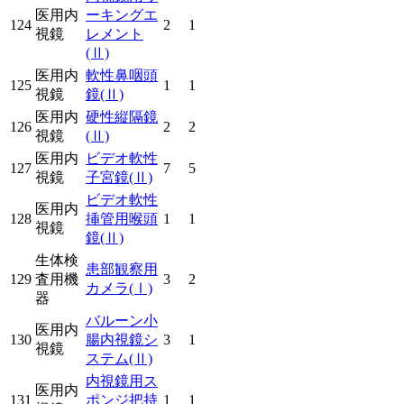
医用内
ーキングエ
124
2
1
視鏡
レメント
(Ⅱ)
医用内
軟性鼻咽頭
125
1
1
視鏡
鏡
(Ⅱ)
医用内
硬性縦隔鏡
126
2
2
視鏡
(Ⅱ)
医用内
ビデオ軟性
127
7
5
視鏡
子宮鏡
(Ⅱ)
ビデオ軟性
医用内
128
挿管用喉頭
1
1
視鏡
鏡
(Ⅱ)
生体検
患部観察用
129
査用機
3
2
カメラ
(Ⅰ)
器
バルーン小
医用内
130
腸内視鏡シ
3
1
視鏡
ステム
(Ⅱ)
内視鏡用ス
医用内
131
ポンジ把持
1
1