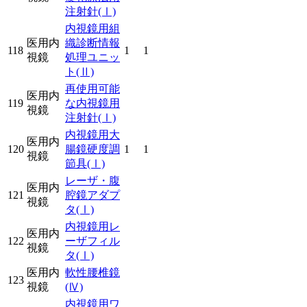
注射針
(Ⅰ)
内視鏡用組
医用内
織診断情報
118
1
1
視鏡
処理ユニッ
ト
(Ⅱ)
再使用可能
医用内
119
な内視鏡用
視鏡
注射針
(Ⅰ)
内視鏡用大
医用内
120
腸鏡硬度調
1
1
視鏡
節具
(Ⅰ)
レーザ・腹
医用内
121
腔鏡アダプ
視鏡
タ
(Ⅰ)
内視鏡用レ
医用内
122
ーザフィル
視鏡
タ
(Ⅰ)
医用内
軟性腰椎鏡
123
視鏡
(Ⅳ)
内視鏡用ワ