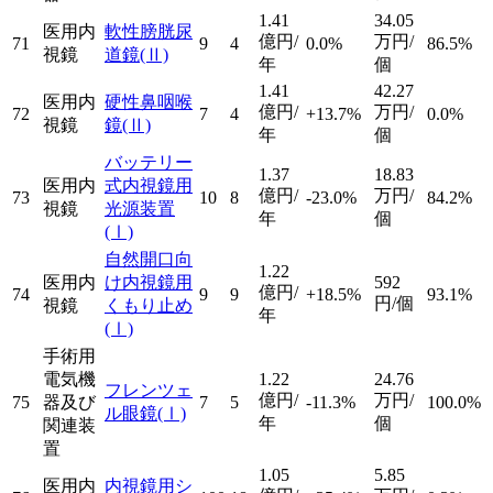
1.41
34.05
医用内
軟性膀胱尿
億円/
万円/
71
9
4
0.0%
86.5%
視鏡
道鏡
(Ⅱ)
年
個
1.41
42.27
医用内
硬性鼻咽喉
億円/
万円/
72
7
4
+13.7%
0.0%
視鏡
鏡
(Ⅱ)
年
個
バッテリー
1.37
18.83
医用内
式内視鏡用
億円/
万円/
73
10
8
-23.0%
84.2%
視鏡
光源装置
年
個
(Ⅰ)
自然開口向
1.22
医用内
け内視鏡用
592
億円/
74
9
9
+18.5%
93.1%
円/個
視鏡
くもり止め
年
(Ⅰ)
手術用
電気機
1.22
24.76
フレンツェ
億円/
万円/
75
器及び
7
5
-11.3%
100.0%
ル眼鏡
(Ⅰ)
年
個
関連装
置
1.05
5.85
医用内
内視鏡用シ