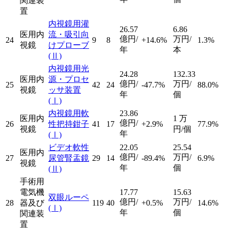
関連装
置
内視鏡用灌
26.57
6.86
医用内
流・吸引向
億円/
万円/
24
9
8
+14.6%
1.3%
視鏡
けプローブ
年
本
(Ⅱ)
内視鏡用光
24.28
132.33
医用内
源・プロセ
億円/
万円/
25
42
24
-47.7%
88.0%
視鏡
ッサ装置
年
個
(Ⅰ)
内視鏡用軟
23.86
医用内
1
万
億円/
26
性把持鉗子
41
17
+2.9%
77.9%
視鏡
円/個
年
(Ⅰ)
ビデオ軟性
22.05
25.54
医用内
億円/
万円/
27
尿管腎盂鏡
29
14
-89.4%
6.9%
視鏡
年
個
(Ⅱ)
手術用
電気機
17.77
15.63
双眼ルーペ
億円/
万円/
28
器及び
119
40
+0.5%
14.6%
(Ⅰ)
年
個
関連装
置