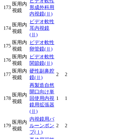
ビデオ軟性
医用内
173
形成外科用
視鏡
内視鏡
(Ⅱ)
ビデオ軟性
医用内
174
耳内視鏡
視鏡
(Ⅱ)
医用内
ビデオ軟性
175
視鏡
卵管鏡
(Ⅱ)
医用内
ビデオ軟性
176
視鏡
関節鏡
(Ⅱ)
医用内
硬性副鼻腔
177
2
2
視鏡
鏡
(Ⅱ)
再製造自然
開口向け単
医用内
178
回使用内視
1
1
視鏡
鏡用拡張器
(Ⅱ)
内視鏡用バ
医用内
179
ルーンポン
2
2
視鏡
プ
(Ⅰ)