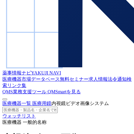
薬事情報ナビ
YAKUJI NAVI
医療機器市場データベース
無料セミナー
求人情報
法令通知検
索
リンク集
QMS業務支援ツール
QMSmartを見る
医療機器一覧
医療用鏡
内視鏡ビデオ画像システム
ウォッチリスト
医療機器 一般的名称