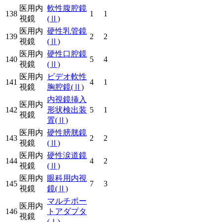
医用内
軟性腹腔鏡
138
1
1
視鏡
(Ⅱ)
医用内
硬性乳管鏡
139
2
2
視鏡
(Ⅱ)
医用内
硬性口腔鏡
140
5
4
視鏡
(Ⅱ)
医用内
ビデオ軟性
141
4
1
視鏡
胸腔鏡
(Ⅱ)
内視鏡挿入
医用内
142
形状検出装
5
1
視鏡
置
(Ⅱ)
医用内
硬性膀胱鏡
143
2
2
視鏡
(Ⅱ)
医用内
硬性涙道鏡
144
4
2
視鏡
(Ⅱ)
医用内
眼科用内視
145
7
3
視鏡
鏡
(Ⅱ)
マルチポー
医用内
146
トアダプタ
視鏡
(Ⅰ)