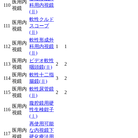
医用内
110
科用内視鏡
視鏡
(Ⅱ)
軟性クルド
医用内
111
スコープ
視鏡
(Ⅱ)
軟性形成外
医用内
112
科用内視鏡
1
1
視鏡
(Ⅱ)
医用内
ビデオ軟性
113
2
2
視鏡
咽頭鏡
(Ⅱ)
医用内
軟性十二指
114
3
2
視鏡
腸鏡
(Ⅱ)
医用内
軟性尿管鏡
115
2
2
視鏡
(Ⅱ)
腹腔鏡用硬
医用内
116
性生検鉗子
視鏡
(Ⅰ)
再使用可能
医用内
な内視鏡下
117
視鏡
硬化療法用