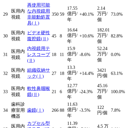
再使用可能
17.55
2.14
医用内
な内視鏡用
億円/
万円/
29
350
59
+40.1%
73.0%
視鏡
非能動処置
年
個
具
(Ⅰ)
16.64
182.01
医用内
ビデオ硬性
億円/
万円/
30
45
8
+10.6%
82.8%
視鏡
腹腔鏡
(Ⅱ)
年
個
内視鏡用テ
15.9
52.24
医用内
億円/
万円/
31
レスコープ
18
11
-8.6%
0.0%
視鏡
年
個
(Ⅱ)
13.3
医用内
組織収納サ
3421
億円/
32
27
18
+14.4%
63.1%
円/個
視鏡
ック
(Ⅰ)
年
12.77
45.16
医用内
軟性鼻咽喉
億円/
万円/
33
21
6
-24.3%
100.0%
視鏡
鏡
(Ⅱ)
年
個
歯科診
11.63
122
億円/
34
療室用
歯鏡
(Ⅰ)
266
88
-3.5%
7.8%
円/個
年
機器
カプセル型
11.39
医用内
4.5
万