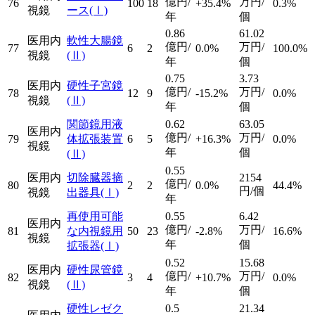
億円/
万円/
76
100
18
+35.4%
0.3%
視鏡
ース
(Ⅰ)
年
個
0.86
61.02
医用内
軟性大腸鏡
億円/
万円/
77
6
2
0.0%
100.0%
視鏡
(Ⅱ)
年
個
0.75
3.73
医用内
硬性子宮鏡
億円/
万円/
78
12
9
-15.2%
0.0%
視鏡
(Ⅱ)
年
個
関節鏡用液
0.62
63.05
医用内
億円/
万円/
79
体拡張装置
6
5
+16.3%
0.0%
視鏡
年
個
(Ⅱ)
0.55
医用内
切除臓器摘
2154
億円/
80
2
2
0.0%
44.4%
円/個
視鏡
出器具
(Ⅰ)
年
再使用可能
0.55
6.42
医用内
億円/
万円/
81
な内視鏡用
50
23
-2.8%
16.6%
視鏡
年
個
拡張器
(Ⅰ)
0.52
15.68
医用内
硬性尿管鏡
億円/
万円/
82
3
4
+10.7%
0.0%
視鏡
(Ⅱ)
年
個
硬性レゼク
0.5
21.34