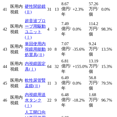
8.67
57.26
医用内
硬性関節鏡
億円/
万円/
41
31
13
+2.3%
0.0%
視鏡
(Ⅱ)
年
個
超音波プロ
7.49
114.2
医用内
ーブ用駆動
億円/
万円/
42
4
3
0.0%
98.3%
視鏡
ユニット
年
個
(Ⅰ)
単回使用内
7.07
9.24
医用内
億円/
万円/
43
視鏡用能動
10
8
-35.6%
13.5%
視鏡
年
個
処置具
(Ⅱ)
6.81
13.19
医用内
内視鏡固定
億円/
万円/
44
64
32
+155.0%
15.3%
視鏡
具
(Ⅰ)
年
個
6.49
56.8
医用内
軟性尿管腎
億円/
万円/
45
11
3
0.0%
79.5%
視鏡
盂鏡
(Ⅱ)
年
個
内視鏡用送
6.48
1.68
医用内
億円/
万円/
46
水タンク
22
9
-18.2%
96.7%
視鏡
年
個
(Ⅰ)
人工開口向