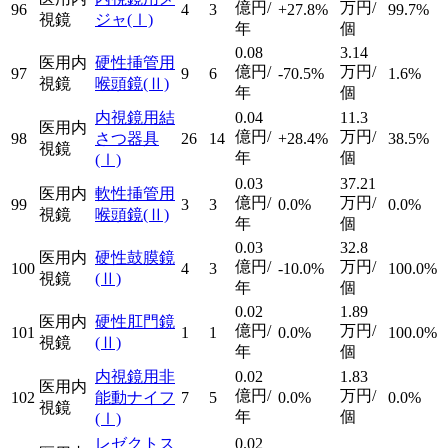
億円/
万円/
96
4
3
+27.8%
99.7%
視鏡
ジャ
(Ⅰ)
年
個
0.08
3.14
医用内
硬性挿管用
億円/
万円/
97
9
6
-70.5%
1.6%
視鏡
喉頭鏡
(Ⅱ)
年
個
内視鏡用結
0.04
11.3
医用内
億円/
万円/
98
さつ器具
26
14
+28.4%
38.5%
視鏡
年
個
(Ⅰ)
0.03
37.21
医用内
軟性挿管用
億円/
万円/
99
3
3
0.0%
0.0%
視鏡
喉頭鏡
(Ⅱ)
年
個
0.03
32.8
医用内
硬性鼓膜鏡
億円/
万円/
100
4
3
-10.0%
100.0%
視鏡
(Ⅱ)
年
個
0.02
1.89
医用内
硬性肛門鏡
億円/
万円/
101
1
1
0.0%
100.0%
視鏡
(Ⅱ)
年
個
内視鏡用非
0.02
1.83
医用内
億円/
万円/
102
能動ナイフ
7
5
0.0%
0.0%
視鏡
年
個
(Ⅰ)
レゼクトス
0.02