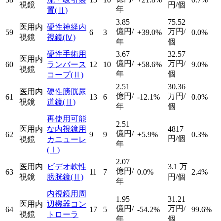
視鏡
円/個
年
置
(Ⅱ)
3.85
75.52
医用内
硬性神経内
億円/
万円/
59
6
3
+39.0%
0.0%
視鏡
視鏡
(Ⅳ)
年
個
硬性手術用
3.67
32.57
医用内
億円/
万円/
60
ランバース
12
10
+58.6%
9.0%
視鏡
年
個
コープ
(Ⅱ)
2.51
30.36
医用内
硬性膀胱尿
億円/
万円/
61
13
6
-12.1%
0.0%
視鏡
道鏡
(Ⅱ)
年
個
再使用可能
2.51
医用内
な内視鏡用
4817
億円/
62
9
9
+5.9%
0.3%
円/個
視鏡
カニューレ
年
(Ⅰ)
2.07
医用内
ビデオ軟性
3.1
万
億円/
63
11
7
0.0%
2.4%
視鏡
膀胱鏡
(Ⅱ)
円/個
年
内視鏡用周
1.95
31.21
医用内
辺機器コン
億円/
万円/
64
17
5
-54.2%
99.6%
視鏡
トローラ
年
個