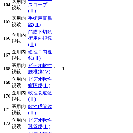
医用内
164
スコープ
視鏡
(Ⅱ)
医用内
手術用直腸
165
視鏡
鏡
(Ⅱ)
筋膜下切除
医用内
166
術用内視鏡
視鏡
(Ⅱ)
医用内
硬性耳内視
167
視鏡
鏡
(Ⅱ)
医用内
ビデオ軟性
168
1
1
視鏡
腰椎鏡
(Ⅳ)
医用内
ビデオ軟性
169
視鏡
縦隔鏡
(Ⅱ)
医用内
軟性食道鏡
170
視鏡
(Ⅱ)
医用内
軟性膵管鏡
171
視鏡
(Ⅱ)
医用内
ビデオ軟性
172
視鏡
乳管鏡
(Ⅱ)