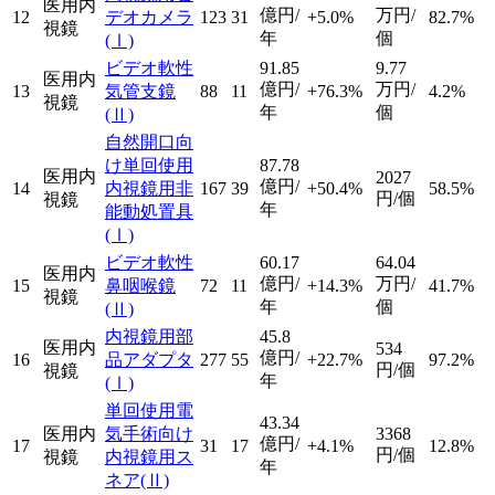
医用内
億円/
万円/
12
デオカメラ
123
31
+5.0%
82.7%
視鏡
年
個
(Ⅰ)
ビデオ軟性
91.85
9.77
医用内
億円/
万円/
13
気管支鏡
88
11
+76.3%
4.2%
視鏡
年
個
(Ⅱ)
自然開口向
け単回使用
87.78
医用内
2027
億円/
14
内視鏡用非
167
39
+50.4%
58.5%
円/個
視鏡
年
能動処置具
(Ⅰ)
ビデオ軟性
60.17
64.04
医用内
億円/
万円/
15
鼻咽喉鏡
72
11
+14.3%
41.7%
視鏡
年
個
(Ⅱ)
内視鏡用部
45.8
医用内
534
億円/
16
品アダプタ
277
55
+22.7%
97.2%
円/個
視鏡
年
(Ⅰ)
単回使用電
43.34
医用内
気手術向け
3368
億円/
17
31
17
+4.1%
12.8%
円/個
視鏡
内視鏡用ス
年
ネア
(Ⅱ)