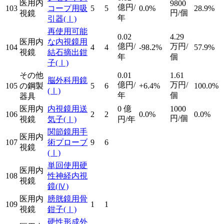
医用内
9800
億円/
103
コープ用吸
5
5
0.0%
28.9%
円/個
視鏡
年
引器
(Ⅰ)
再使用可能
0.02
4.29
医用内
な内視鏡用
億円/
万円/
104
4
4
-98.2%
57.9%
視鏡
結石摘出鉗
年
個
子
(Ⅰ)
その他
0.01
1.61
脳外科用鏡
億円/
万円/
105
の鋼製
5
6
+6.4%
100.0%
(Ⅰ)
年
個
器具
医用内
内視鏡用送
0
億
1000
106
2
2
0.0%
0.0%
円/個
視鏡
気子
(Ⅰ)
円/年
関節鏡用手
医用内
107
術プローブ
9
6
視鏡
(Ⅰ)
単回使用硬
医用内
108
性神経内視
視鏡
鏡
(Ⅳ)
医用内
膀胱鏡用骨
109
1
1
視鏡
鉗子
(Ⅰ)
硬性形成外