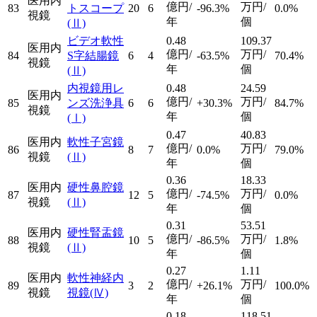
医用内
億円/
万円/
83
トスコープ
20
6
-96.3%
0.0%
視鏡
年
個
(Ⅱ)
ビデオ軟性
0.48
109.37
医用内
億円/
万円/
84
S字結腸鏡
6
4
-63.5%
70.4%
視鏡
年
個
(Ⅱ)
内視鏡用レ
0.48
24.59
医用内
億円/
万円/
85
ンズ洗浄具
6
6
+30.3%
84.7%
視鏡
年
個
(Ⅰ)
0.47
40.83
医用内
軟性子宮鏡
億円/
万円/
86
8
7
0.0%
79.0%
視鏡
(Ⅱ)
年
個
0.36
18.33
医用内
硬性鼻腔鏡
億円/
万円/
87
12
5
-74.5%
0.0%
視鏡
(Ⅱ)
年
個
0.31
53.51
医用内
硬性腎盂鏡
億円/
万円/
88
10
5
-86.5%
1.8%
視鏡
(Ⅱ)
年
個
0.27
1.11
医用内
軟性神経内
億円/
万円/
89
3
2
+26.1%
100.0%
視鏡
視鏡
(Ⅳ)
年
個
0.18
118.51