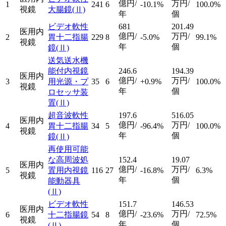
億円/
万円/
1
241
6
-10.1%
100.0%
視鏡
大腸鏡
(Ⅱ)
年
個
ビデオ軟性
681
201.49
医用内
億円/
万円/
2
胃十二指腸
229
8
-5.0%
99.1%
視鏡
年
個
鏡
(Ⅱ)
送気送水機
能付内視鏡
246.6
194.39
医用内
億円/
万円/
3
用光源・プ
35
6
+0.9%
100.0%
視鏡
年
個
ロセッサ装
置
(Ⅱ)
超音波軟性
197.6
516.05
医用内
億円/
万円/
4
胃十二指腸
34
5
-96.4%
100.0%
視鏡
年
個
鏡
(Ⅱ)
再使用可能
な高周波処
152.4
19.07
医用内
億円/
万円/
5
置用内視鏡
116
27
-16.8%
6.3%
視鏡
年
個
能動器具
(Ⅱ)
ビデオ軟性
151.7
146.53
医用内
億円/
万円/
6
十二指腸鏡
54
8
-23.6%
72.5%
視鏡
年
個
(Ⅱ)