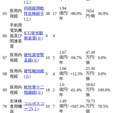
(Ⅰ)
内視鏡用軟
1.94
医用内
7654
億円/
65
性生検鉗子
38
17
-98.0%
36.9%
円/個
視鏡
年
(Ⅰ)
手術用
電気機
ICG蛍光観
66
器及び
6
4
察装置
(Ⅱ)
関連装
置
1.67
47.28
医用内
硬性尿管腎
億円/
万円/
67
10
5
-94.7%
0.0%
視鏡
盂鏡
(Ⅱ)
年
個
1.66
25.36
医用内
硬性喉頭鏡
億円/
万円/
68
5
4
+12.3%
0.0%
視鏡
(Ⅱ)
年
個
1.6
58.62
医用内
軟性胃十二
億円/
万円/
69
18
2
-61.4%
100.0%
視鏡
指腸鏡
(Ⅱ)
年
個
生体検
1.49
70.73
コルポスコ
億円/
万円/
70
査用機
10
7
+947.3%
78.5%
ープ
(Ⅰ)
年
個
器