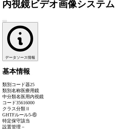
内視鏡ビデオ画像システム
データソース情報
基本情報
類別コード
器25
類別名称
医療用鏡
中分類名
医用内視鏡
コード
35616000
クラス分類
Ⅱ
GHTFルール
5-⑥
特定保守
該当
設置管理
－