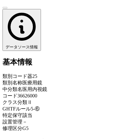
データソース情報
基本情報
類別コード
器25
類別名称
医療用鏡
中分類名
医用内視鏡
コード
36626000
クラス分類
Ⅱ
GHTFルール
5-⑥
特定保守
該当
設置管理
－
修理区分
G5