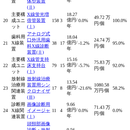
年
置
体型装置
(Ⅱ)
主要構
X線蛍光増
18.27
49.72
万
億円/
20
成ユニ
倍管装置
158
3
0.0%
100.0%
円/個
年
ット
(Ⅰ)
アナログ式
歯科用
18.04
口外汎用歯
24.74
万
億円/
X線装
21
38
17
-1.2%
95.0%
科X線診断
円/個
年
置
装置
(Ⅱ)
主要構
X線管支持
15.16
75.83
万
億円/
22
成ユニ
床支持台
79
15
-5.7%
92.0%
円/個
年
ット
(Ⅰ)
放射線
放射線治療
13.54
治療用
装置用シン
1080.58
億円/
23
17
8
-21.6%
58.2%
万円/個
関連装
クロナイザ
年
置
(Ⅲ)
診断用
画像診断用
9.66
71.43
万
億円/
24
X線関
イメージャ
11
4
0.0%
0.0%
円/個
年
連装置
(Ⅰ)
頭頸部画像
診断・放射
9.56