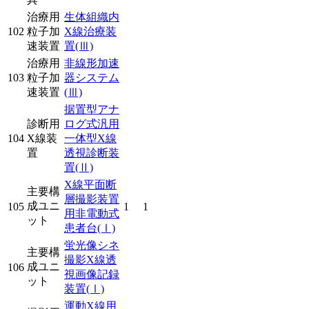
治療用
生体組織内
102
粒子加
X線治療装
速装置
置
(Ⅲ)
治療用
非線形加速
103
粒子加
器システム
速装置
(Ⅲ)
据置型アナ
診断用
ログ式汎用
104
X線装
一体型X線
置
透視診断装
置
(Ⅱ)
X線平面断
主要構
層撮影装置
成ユニ
105
1
1
用非電動式
ット
患者台
(Ⅰ)
蛍光像シネ
主要構
撮影X線透
成ユニ
106
視画像記録
ット
装置
(Ⅰ)
運動X線用