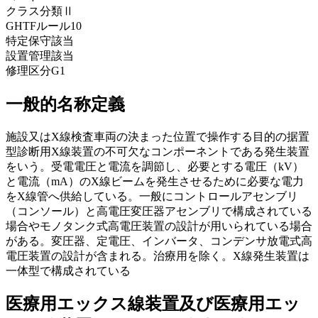
クラス分類
Ⅱ
GHTFルール
10
特定保守
該当
設置管理
該当
修理区分
G1
一般的名称定義
施設又はX線検査車両の決まった位置で操作する目的の据置
型診断用X線装置の不可欠なコンポーネントである発生装置
をいう。受電電圧と電流を調節し、必要とする電圧（kV）
と電流（mA）のX線ビームを発生させるために必要な電力
をX線管へ供給している。一般にコントロールアセンブリ
（コンソール）と高電圧変圧器アセンブリで構成されている
場合やモノタンク式高電圧装置の設計が用いられている場合
がある。変圧器、定電圧、インバータ、コンデンサ放電式高
電圧装置の設計が含まれる。治療用を除く。X線発生装置は
一体型で構成されている
医療用エックス線装置及び医療用エッ