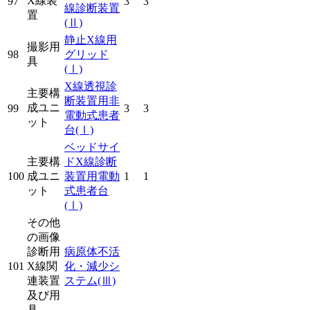
X線装
97
3
3
線診断装置
置
(Ⅱ)
静止X線用
撮影用
98
グリッド
具
(Ⅰ)
X線透視診
主要構
断装置用非
成ユニ
99
3
3
電動式患者
ット
台
(Ⅰ)
ベッドサイ
主要構
ドX線診断
100
成ユニ
装置用電動
1
1
ット
式患者台
(Ⅰ)
その他
の画像
診断用
病原体不活
101
X線関
化・減少シ
連装置
ステム
(Ⅲ)
及び用
具