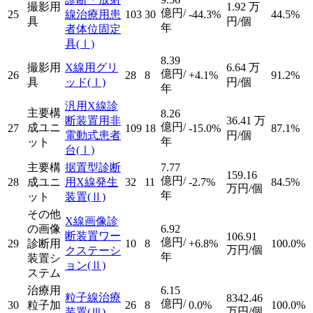
撮影用
1.92
万
億円/
25
線治療用患
103
30
-44.3%
44.5%
具
円/個
年
者体位固定
具
(Ⅰ)
8.39
撮影用
X線用グリ
6.64
万
億円/
26
28
8
+4.1%
91.2%
具
ッド
(Ⅰ)
円/個
年
汎用X線診
主要構
8.26
断装置用非
36.41
万
億円/
成ユニ
27
109
18
-15.0%
87.1%
電動式患者
円/個
年
ット
台
(Ⅰ)
主要構
据置型診断
7.77
159.16
億円/
28
成ユニ
用X線発生
32
11
-2.7%
84.5%
万円/個
年
ット
装置
(Ⅱ)
その他
X線画像診
の画像
6.92
断装置ワー
106.91
億円/
29
診断用
10
8
+6.8%
100.0%
万円/個
クステーシ
年
装置シ
ョン
(Ⅱ)
ステム
治療用
6.15
粒子線治療
8342.46
億円/
30
粒子加
26
8
0.0%
100.0%
万円/個
装置
(Ⅲ)