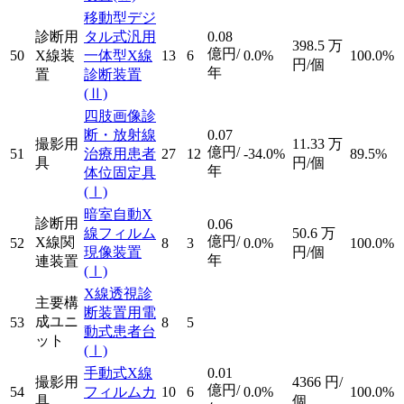
移動型デジ
診断用
タル式汎用
0.08
398.5
万
億円/
50
X線装
一体型X線
13
6
0.0%
100.0%
円/個
年
置
診断装置
(Ⅱ)
四肢画像診
断・放射線
0.07
撮影用
11.33
万
億円/
51
治療用患者
27
12
-34.0%
89.5%
具
円/個
年
体位固定具
(Ⅰ)
暗室自動X
診断用
0.06
線フィルム
50.6
万
億円/
X線関
52
8
3
0.0%
100.0%
現像装置
円/個
年
連装置
(Ⅰ)
X線透視診
主要構
断装置用電
成ユニ
53
8
5
動式患者台
ット
(Ⅰ)
手動式X線
0.01
撮影用
4366
円/
億円/
54
フィルムカ
10
6
0.0%
100.0%
具
個