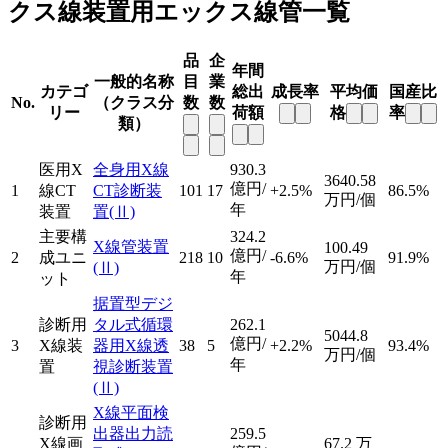
クス線装置用エックス線管一覧
品
企
年間
一般的名称
目
業
カテゴ
総出
成長率
平均価
国産比
No.
（クラス分
数
数
リー
荷額
格
率
類）
医用X
全身用X線
930.3
3640.58
億円/
1
線CT
CT診断装
101
17
+2.5%
86.5%
万円/個
年
装置
置
(Ⅱ)
主要構
324.2
X線管装置
100.49
億円/
2
成ユニ
218
10
-6.6%
91.9%
万円/個
(Ⅱ)
年
ット
据置型デジ
診断用
タル式循環
262.1
5044.8
億円/
3
X線装
器用X線透
38
5
+2.2%
93.4%
万円/個
年
置
視診断装置
(Ⅱ)
X線平面検
診断用
出器出力読
259.5
X線画
67.2
万