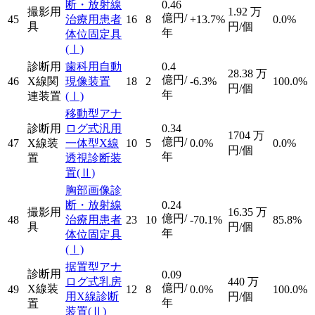
断・放射線
0.46
撮影用
1.92
万
億円/
45
治療用患者
16
8
+13.7%
0.0%
具
円/個
年
体位固定具
(Ⅰ)
診断用
歯科用自動
0.4
28.38
万
億円/
46
X線関
現像装置
18
2
-6.3%
100.0%
円/個
年
連装置
(Ⅰ)
移動型アナ
診断用
ログ式汎用
0.34
1704
万
億円/
47
X線装
一体型X線
10
5
0.0%
0.0%
円/個
年
置
透視診断装
置
(Ⅱ)
胸部画像診
断・放射線
0.24
撮影用
16.35
万
億円/
48
治療用患者
23
10
-70.1%
85.8%
具
円/個
年
体位固定具
(Ⅰ)
据置型アナ
診断用
0.09
ログ式乳房
440
万
億円/
X線装
49
12
8
0.0%
100.0%
用X線診断
円/個
年
置
装置
(Ⅱ)