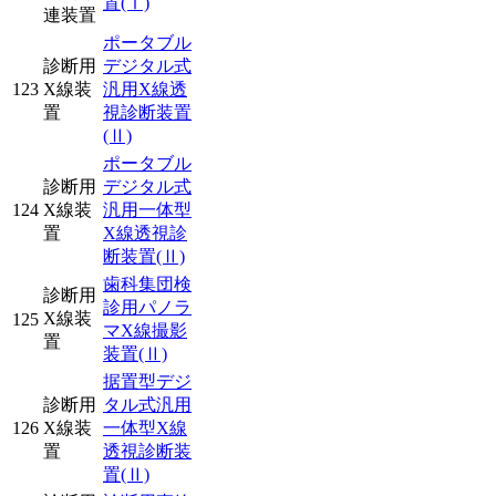
置
(Ⅰ)
連装置
ポータブル
診断用
デジタル式
123
X線装
汎用X線透
置
視診断装置
(Ⅱ)
ポータブル
診断用
デジタル式
124
X線装
汎用一体型
置
X線透視診
断装置
(Ⅱ)
歯科集団検
診断用
診用パノラ
X線装
125
マX線撮影
置
装置
(Ⅱ)
据置型デジ
診断用
タル式汎用
126
X線装
一体型X線
置
透視診断装
置
(Ⅱ)