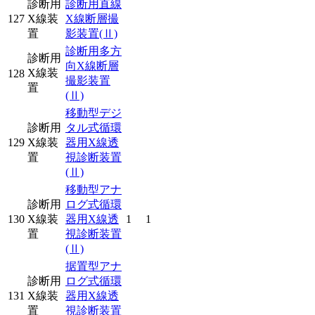
診断用
診断用直線
127
X線装
X線断層撮
置
影装置
(Ⅱ)
診断用多方
診断用
向X線断層
X線装
128
撮影装置
置
(Ⅱ)
移動型デジ
診断用
タル式循環
129
X線装
器用X線透
置
視診断装置
(Ⅱ)
移動型アナ
診断用
ログ式循環
130
X線装
器用X線透
1
1
置
視診断装置
(Ⅱ)
据置型アナ
診断用
ログ式循環
131
X線装
器用X線透
置
視診断装置