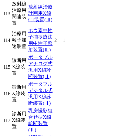
放射線
放射線治療
治療用
計画用X線
113
関連装
CT装置
(Ⅲ)
置
ホウ素中性
治療用
子捕捉療法
粒子加
114
2
1
用中性子照
速装置
射装置
(Ⅲ)
ポータブル
診断用
アナログ式
X線装
115
汎用X線診
置
断装置
(Ⅱ)
ポータブル
診断用
デジタル式
X線装
116
汎用X線診
置
断装置
(Ⅱ)
乳房撮影組
診断用
合せ型X線
X線装
117
診断装置
置
(Ⅱ)