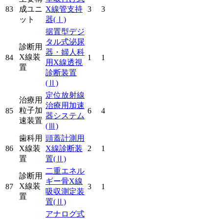
83
成ユニ
X線管支持
3
3
ット
器
(Ⅰ)
据置型デジ
タル式泌尿
診断用
器・婦人科
X線装
84
1
1
用X線透視
置
診断装置
(Ⅱ)
定位放射線
治療用
治療用加速
粒子加
85
6
4
器システム
速装置
(Ⅲ)
歯科用
頭蓋計測用
86
X線装
X線診断装
2
1
置
置
(Ⅱ)
二重エネル
診断用
ギー骨X線
X線装
87
3
1
吸収測定装
置
置
(Ⅱ)
アナログ式