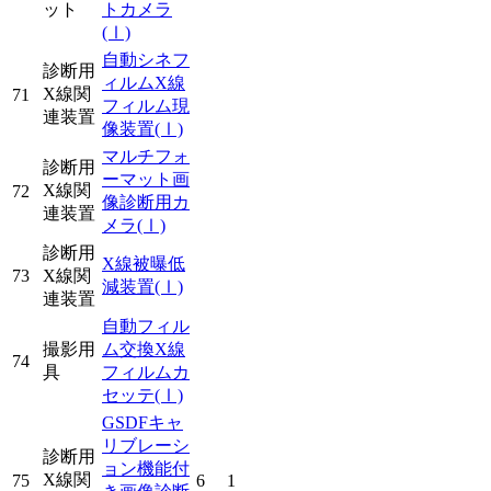
ット
トカメラ
(Ⅰ)
自動シネフ
診断用
ィルムX線
X線関
71
フィルム現
連装置
像装置
(Ⅰ)
マルチフォ
診断用
ーマット画
X線関
72
像診断用カ
連装置
メラ
(Ⅰ)
診断用
X線被曝低
73
X線関
減装置
(Ⅰ)
連装置
自動フィル
撮影用
ム交換X線
74
具
フィルムカ
セッテ
(Ⅰ)
GSDFキャ
リブレーシ
診断用
ョン機能付
X線関
75
6
1