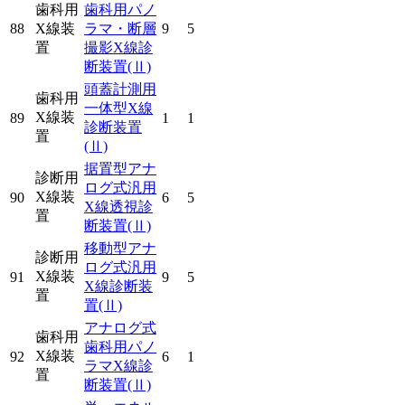
歯科用
歯科用パノ
88
X線装
ラマ・断層
9
5
置
撮影X線診
断装置
(Ⅱ)
頭蓋計測用
歯科用
一体型X線
X線装
89
1
1
診断装置
置
(Ⅱ)
据置型アナ
診断用
ログ式汎用
X線装
90
6
5
X線透視診
置
断装置
(Ⅱ)
移動型アナ
診断用
ログ式汎用
X線装
91
9
5
X線診断装
置
置
(Ⅱ)
アナログ式
歯科用
歯科用パノ
X線装
92
6
1
ラマX線診
置
断装置
(Ⅱ)