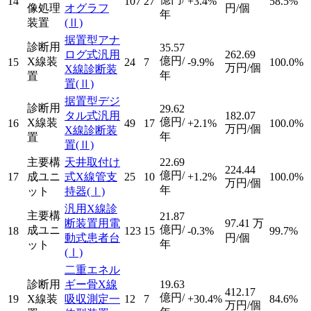
14
107
27
+3.4%
58.5%
像処理
オグラフ
円/個
年
装置
(Ⅱ)
据置型アナ
診断用
35.57
ログ式汎用
262.69
億円/
X線装
15
24
7
-9.9%
100.0%
万円/個
X線診断装
年
置
置
(Ⅱ)
据置型デジ
診断用
29.62
タル式汎用
182.07
億円/
X線装
16
49
17
+2.1%
100.0%
万円/個
X線診断装
年
置
置
(Ⅱ)
主要構
天井取付け
22.69
224.44
億円/
17
成ユニ
式X線管支
25
10
+1.2%
100.0%
万円/個
年
ット
持器
(Ⅰ)
汎用X線診
主要構
21.87
断装置用電
97.41
万
億円/
成ユニ
18
123
15
-0.3%
99.7%
動式患者台
円/個
年
ット
(Ⅰ)
二重エネル
診断用
ギー骨X線
19.63
412.17
億円/
19
X線装
吸収測定一
12
7
+30.4%
84.6%
万円/個