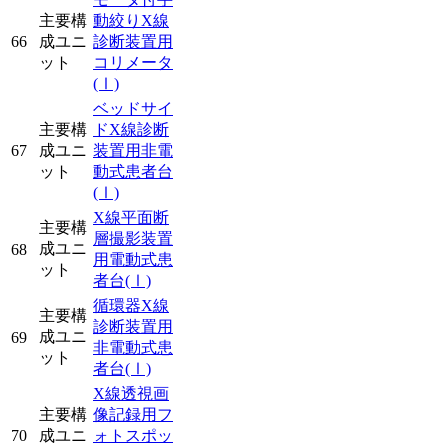
主要構
動絞りX線
66
成ユニ
診断装置用
ット
コリメータ
(Ⅰ)
ベッドサイ
主要構
ドX線診断
67
成ユニ
装置用非電
ット
動式患者台
(Ⅰ)
X線平面断
主要構
層撮影装置
成ユニ
68
用電動式患
ット
者台
(Ⅰ)
循環器X線
主要構
診断装置用
成ユニ
69
非電動式患
ット
者台
(Ⅰ)
X線透視画
主要構
像記録用フ
70
成ユニ
ォトスポッ