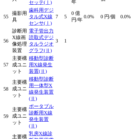
年
セッテ
(Ⅰ)
歯科用デジ
撮影用
0
億
55
タル式X線
7
5
0.0%
0
円/個
0.0%
具
円/年
センサ
(Ⅰ)
診断用
電子管出力
X線画
読取式デジ
56
3
1
像処理
タルラジオ
装置
グラフ
(Ⅱ)
主要構
移動型診断
57
成ユニ
用X線発生
ット
装置
(Ⅱ)
移動型診断
主要構
用一体型X
成ユニ
58
線発生装置
ット
(Ⅱ)
ポータブル
主要構
診断用X線
成ユニ
59
発生装置
ット
(Ⅱ)
乳房X線診
主要構