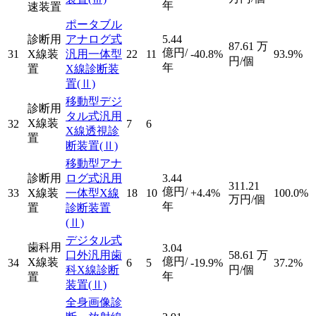
年
速装置
ポータブル
診断用
アナログ式
5.44
87.61
万
億円/
31
X線装
汎用一体型
22
11
-40.8%
93.9%
円/個
年
置
X線診断装
置
(Ⅱ)
移動型デジ
診断用
タル式汎用
X線装
32
7
6
X線透視診
置
断装置
(Ⅱ)
移動型アナ
診断用
ログ式汎用
3.44
311.21
億円/
33
X線装
一体型X線
18
10
+4.4%
100.0%
万円/個
年
置
診断装置
(Ⅱ)
デジタル式
歯科用
3.04
口外汎用歯
58.61
万
億円/
X線装
34
6
5
-19.9%
37.2%
科X線診断
円/個
年
置
装置
(Ⅱ)
全身画像診