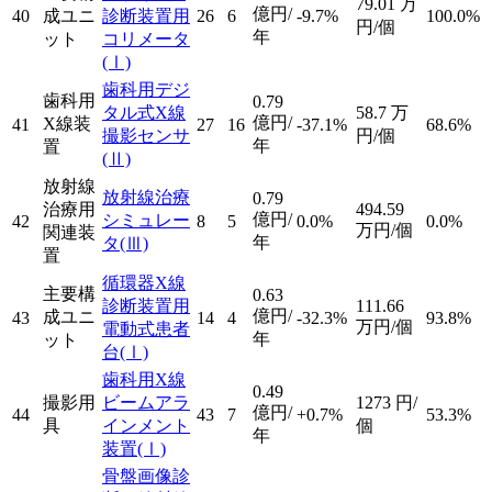
79.01
万
億円/
40
成ユニ
診断装置用
26
6
-9.7%
100.0%
円/個
年
ット
コリメータ
(Ⅰ)
歯科用デジ
歯科用
0.79
タル式X線
58.7
万
億円/
X線装
41
27
16
-37.1%
68.6%
撮影センサ
円/個
年
置
(Ⅱ)
放射線
放射線治療
0.79
治療用
494.59
億円/
シミュレー
42
8
5
0.0%
0.0%
万円/個
関連装
年
タ
(Ⅲ)
置
循環器X線
主要構
0.63
診断装置用
111.66
億円/
成ユニ
43
14
4
-32.3%
93.8%
万円/個
電動式患者
年
ット
台
(Ⅰ)
歯科用X線
0.49
撮影用
ビームアラ
1273
円/
億円/
44
43
7
+0.7%
53.3%
具
インメント
個
年
装置
(Ⅰ)
骨盤画像診