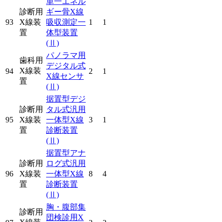
単一エネル
診断用
ギー骨X線
93
X線装
吸収測定一
1
1
置
体型装置
(Ⅱ)
パノラマ用
歯科用
デジタル式
X線装
94
2
1
X線センサ
置
(Ⅱ)
据置型デジ
診断用
タル式汎用
95
X線装
一体型X線
3
1
置
診断装置
(Ⅱ)
据置型アナ
診断用
ログ式汎用
96
X線装
一体型X線
8
4
置
診断装置
(Ⅱ)
胸・腹部集
診断用
団検診用X