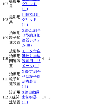
撮影用
107
グリッド
具
(Ⅰ)
回転X線用
撮影用
108
グリッド
具
(Ⅰ)
X線CT組合
治療用
せ型線形加
粒子加
109
速器システ
速装置
ム
(Ⅲ)
放射線
モータ付自
治療用
動絞り加速
110
4
2
関連装
装置用コリ
置
メータ
(Ⅲ)
X線CT組合
治療用
せ型粒子線
粒子加
111
治療装置
速装置
(Ⅲ)
診断用
X線自動露
112
X線関
出制御器
14
3
連装置
(Ⅰ)