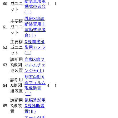
断装置用電
成ユニ
60
1
1
動式患者台
ット
(Ⅰ)
乳房X線診
主要構
断装置用非
成ユニ
61
電動式患者
ット
台
(Ⅰ)
主要構
X線間接撮
62
成ユニ
影用カメラ
ット
(Ⅰ)
診断用
自動X線フ
63
X線関
ィルムチェ
連装置
ンジャ
(Ⅰ)
明室自動X
診断用
線フィルム
X線関
64
4
1
現像装置
連装置
(Ⅰ)
診断用
気脳造影用
65
X線装
X線診断装
置
置
(Ⅱ)
モータ付手