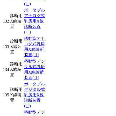
(Ⅱ)
ポータブル
診断用
アナログ式
132
X線装
乳房用X線
置
診断装置
(Ⅱ)
移動型アナ
診断用
ログ式乳房
X線装
133
用X線診断
置
装置
(Ⅱ)
移動型デジ
診断用
タル式乳房
X線装
134
用X線診断
置
装置
(Ⅱ)
ポータブル
診断用
デジタル式
135
X線装
乳房用X線
置
診断装置
(Ⅱ)
移動型デジ