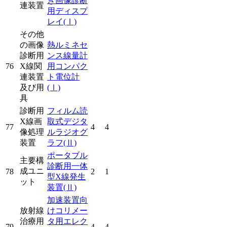
き画像診断
連装置
用ディスプ
レイ
(Ⅰ)
その他
の画像
熱ルミネセ
診断用
ンス線量計
76
X線関
用コンパク
連装置
ト電位計
及び用
(Ⅰ)
具
診断用
フィルム読
X線画
取式デジタ
77
4
4
像処理
ルラジオグ
装置
ラフ
(Ⅱ)
ポータブル
主要構
診断用一体
成ユニ
78
2
1
型X線発生
ット
装置
(Ⅱ)
加速装置向
放射線
けコリメー
治療用
タ用エレク
79
4
4