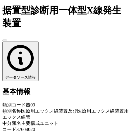
据置型診断用一体型X線発生
装置
データソース情報
基本情報
類別コード
器09
類別名称
医療用エックス線装置及び医療用エックス線装置用
エックス線管
中分類名
主要構成ユニット
コード
37604020