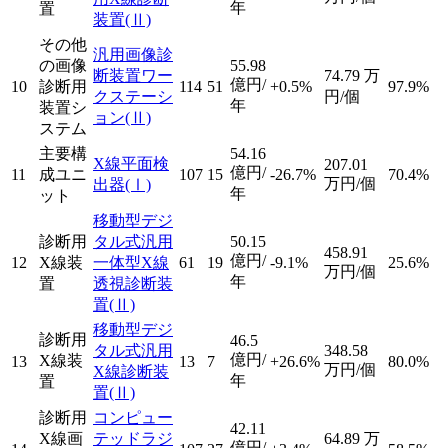
年
置
装置
(Ⅱ)
その他
汎用画像診
の画像
55.98
断装置ワー
74.79
万
億円/
10
診断用
114
51
+0.5%
97.9%
クステーシ
円/個
年
装置シ
ョン
(Ⅱ)
ステム
主要構
54.16
X線平面検
207.01
億円/
11
成ユニ
107
15
-26.7%
70.4%
万円/個
出器
(Ⅰ)
年
ット
移動型デジ
診断用
タル式汎用
50.15
458.91
億円/
12
X線装
一体型X線
61
19
-9.1%
25.6%
万円/個
年
置
透視診断装
置
(Ⅱ)
移動型デジ
診断用
46.5
タル式汎用
348.58
億円/
X線装
13
13
7
+26.6%
80.0%
万円/個
X線診断装
年
置
置
(Ⅱ)
診断用
コンピュー
42.11
X線画
テッドラジ
64.89
万
億円/