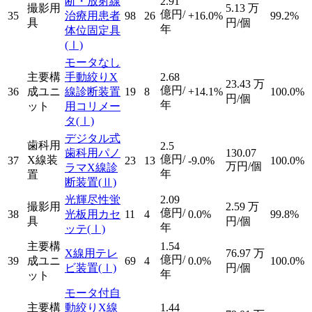
断・放射線
2.91
撮影用
5.13
万
億円/
35
治療用患者
98
26
+16.0%
99.2%
具
円/個
年
体位固定具
(Ⅰ)
モータなし
主要構
手動絞りX
2.68
23.43
万
億円/
36
成ユニ
線診断装置
19
8
+14.1%
100.0%
円/個
年
ット
用コリメー
タ
(Ⅰ)
デジタル式
歯科用
2.5
歯科用パノ
130.07
億円/
X線装
37
23
13
-9.0%
100.0%
万円/個
ラマX線診
年
置
断装置
(Ⅱ)
光輝尽性蛍
2.09
撮影用
2.59
万
億円/
38
光板用カセ
11
4
0.0%
99.8%
具
円/個
年
ッテ
(Ⅰ)
主要構
1.54
X線用テレ
76.97
万
億円/
39
成ユニ
69
4
0.0%
100.0%
ビ装置
(Ⅰ)
円/個
年
ット
モータ付自
主要構
動絞りX線
1.44