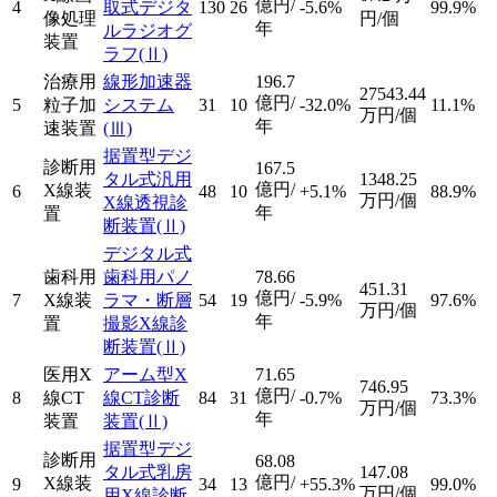
億円/
4
取式デジタ
130
26
-5.6%
99.9%
像処理
円/個
年
ルラジオグ
装置
ラフ
(Ⅱ)
治療用
線形加速器
196.7
27543.44
億円/
5
粒子加
システム
31
10
-32.0%
11.1%
万円/個
年
速装置
(Ⅲ)
据置型デジ
診断用
167.5
タル式汎用
1348.25
億円/
X線装
6
48
10
+5.1%
88.9%
万円/個
X線透視診
年
置
断装置
(Ⅱ)
デジタル式
歯科用
歯科用パノ
78.66
451.31
億円/
7
X線装
ラマ・断層
54
19
-5.9%
97.6%
万円/個
年
置
撮影X線診
断装置
(Ⅱ)
医用X
アーム型X
71.65
746.95
億円/
8
線CT
線CT診断
84
31
-0.7%
73.3%
万円/個
年
装置
装置
(Ⅱ)
据置型デジ
診断用
68.08
タル式乳房
147.08
億円/
X線装
9
34
13
+55.3%
99.0%
万円/個
用X線診断