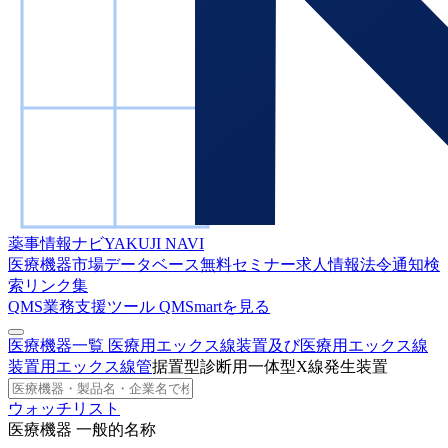
薬事情報ナビ
YAKUJI NAVI
医療機器市場データベース
無料セミナー
求人情報
法令通知検
索
リンク集
QMS業務支援ツール
QMSmartを見る
医療機器一覧
医療用エックス線装置及び医療用エックス線
装置用エックス線管
据置型診断用一体型X線発生装置
ウォッチリスト
医療機器 一般的名称