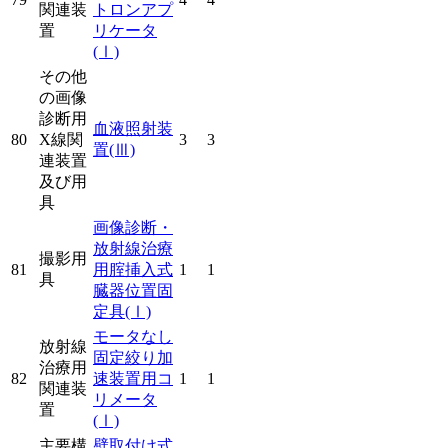
関連装
トロンアプ
置
リケータ
(Ⅰ)
その他
の画像
診断用
血液照射装
80
X線関
3
3
置
(Ⅲ)
連装置
及び用
具
画像診断・
放射線治療
撮影用
81
用腟挿入式
1
1
具
臓器位置固
定具
(Ⅰ)
モータなし
放射線
固定絞り加
治療用
82
速装置用コ
1
1
関連装
リメータ
置
(Ⅰ)
主要構
壁取付け式