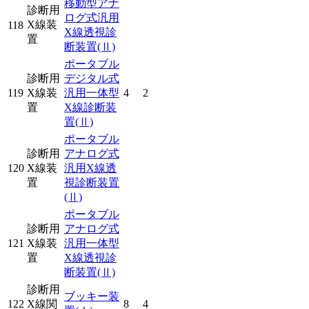
移動型アナ
診断用
ログ式汎用
X線装
118
X線透視診
置
断装置
(Ⅱ)
ポータブル
診断用
デジタル式
119
X線装
汎用一体型
4
2
置
X線診断装
置
(Ⅱ)
ポータブル
診断用
アナログ式
120
X線装
汎用X線透
置
視診断装置
(Ⅱ)
ポータブル
診断用
アナログ式
121
X線装
汎用一体型
置
X線透視診
断装置
(Ⅱ)
診断用
ブッキー装
122
X線関
8
4