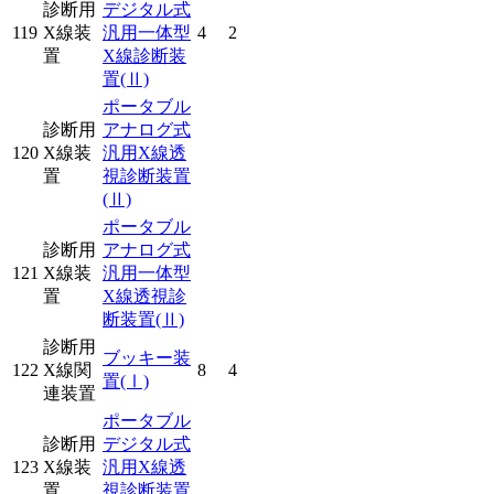
診断用
デジタル式
119
X線装
汎用一体型
4
2
置
X線診断装
置
(Ⅱ)
ポータブル
診断用
アナログ式
120
X線装
汎用X線透
置
視診断装置
(Ⅱ)
ポータブル
診断用
アナログ式
121
X線装
汎用一体型
置
X線透視診
断装置
(Ⅱ)
診断用
ブッキー装
122
X線関
8
4
置
(Ⅰ)
連装置
ポータブル
診断用
デジタル式
123
X線装
汎用X線透
置
視診断装置