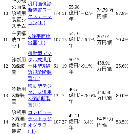
その他
汎用画像診
の画像
55.98
断装置ワー
74.79
万
億円/
10
診断用
114
51
+0.5%
97.9%
クステーシ
円/個
年
装置シ
ョン
(Ⅱ)
ステム
主要構
54.16
X線平面検
207.01
億円/
11
成ユニ
107
15
-26.7%
70.4%
万円/個
出器
(Ⅰ)
年
ット
移動型デジ
診断用
タル式汎用
50.15
458.91
億円/
12
X線装
一体型X線
61
19
-9.1%
25.6%
万円/個
年
置
透視診断装
置
(Ⅱ)
移動型デジ
診断用
46.5
タル式汎用
348.58
億円/
X線装
13
13
7
+26.6%
80.0%
万円/個
X線診断装
年
置
置
(Ⅱ)
診断用
コンピュー
42.11
X線画
テッドラジ
64.89
万
億円/
14
107
27
+3.4%
58.5%
像処理
オグラフ
円/個
年
装置
(Ⅱ)