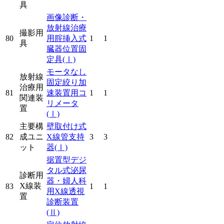
具
画像診断・
放射線治療
撮影用
80
用腟挿入式
1
1
具
臓器位置固
定具
(Ⅰ)
モータなし
放射線
固定絞り加
治療用
81
速装置用コ
1
1
関連装
リメータ
置
(Ⅰ)
主要構
壁取付け式
82
成ユニ
X線管支持
3
3
ット
器
(Ⅰ)
据置型デジ
タル式泌尿
診断用
器・婦人科
X線装
83
1
1
用X線透視
置
診断装置
(Ⅱ)