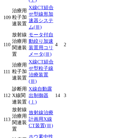
X線CT組合
治療用
せ型線形加
粒子加
109
速器システ
速装置
ム
(Ⅲ)
放射線
モータ付自
治療用
動絞り加速
110
4
2
関連装
装置用コリ
置
メータ
(Ⅲ)
X線CT組合
治療用
せ型粒子線
粒子加
111
治療装置
速装置
(Ⅲ)
診断用
X線自動露
112
X線関
出制御器
14
3
連装置
(Ⅰ)
放射線
放射線治療
治療用
計画用X線
113
関連装
CT装置
(Ⅲ)
置
ホウ素中性