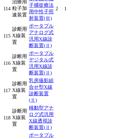
治療用
子捕捉療法
粒子加
114
2
1
用中性子照
速装置
射装置
(Ⅲ)
ポータブル
診断用
アナログ式
X線装
115
汎用X線診
置
断装置
(Ⅱ)
ポータブル
診断用
デジタル式
X線装
116
汎用X線診
置
断装置
(Ⅱ)
乳房撮影組
診断用
合せ型X線
X線装
117
診断装置
置
(Ⅱ)
移動型アナ
診断用
ログ式汎用
X線装
118
X線透視診
置
断装置
(Ⅱ)
ポータブル