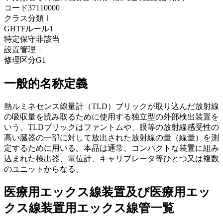
コード
37110000
クラス分類
Ⅰ
GHTFルール
1
特定保守
非該当
設置管理
－
修理区分
G1
一般的名称定義
熱ルミネセンス線量計（TLD）ブリックが取り込んだ放射線
の吸収量を読み取るために使用する独立型の外部検出装置を
いう。TLDブリックはファントムや、眼等の放射線感受性の
高い臓器の一部に対して放出された放射線の量（線量）を測
定するために用いる。本品は通常、コンパクトな装置に組み
込まれた検出器、電位計、キャリブレータ等ひとつ又は複数
のユニットからなる。
医療用エックス線装置及び医療用エッ
クス線装置用エックス線管一覧