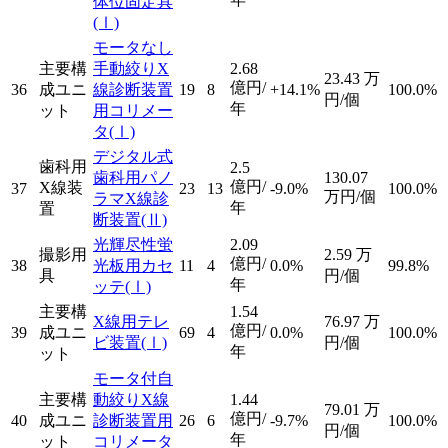
体位固定具
(Ⅰ)
モータなし
主要構
手動絞りX
2.68
23.43
万
億円/
36
成ユニ
線診断装置
19
8
+14.1%
100.0%
円/個
年
ット
用コリメー
タ
(Ⅰ)
デジタル式
歯科用
2.5
歯科用パノ
130.07
億円/
X線装
37
23
13
-9.0%
100.0%
万円/個
ラマX線診
年
置
断装置
(Ⅱ)
光輝尽性蛍
2.09
撮影用
2.59
万
億円/
38
光板用カセ
11
4
0.0%
99.8%
具
円/個
年
ッテ
(Ⅰ)
主要構
1.54
X線用テレ
76.97
万
億円/
39
成ユニ
69
4
0.0%
100.0%
ビ装置
(Ⅰ)
円/個
年
ット
モータ付自
主要構
動絞りX線
1.44
79.01
万
億円/
40
成ユニ
診断装置用
26
6
-9.7%
100.0%
円/個
年
ット
コリメータ