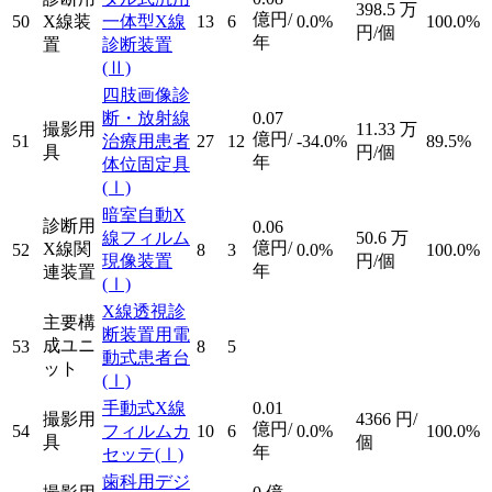
398.5
万
億円/
50
X線装
一体型X線
13
6
0.0%
100.0%
円/個
年
置
診断装置
(Ⅱ)
四肢画像診
断・放射線
0.07
撮影用
11.33
万
億円/
51
治療用患者
27
12
-34.0%
89.5%
具
円/個
年
体位固定具
(Ⅰ)
暗室自動X
診断用
0.06
線フィルム
50.6
万
億円/
X線関
52
8
3
0.0%
100.0%
現像装置
円/個
年
連装置
(Ⅰ)
X線透視診
主要構
断装置用電
成ユニ
53
8
5
動式患者台
ット
(Ⅰ)
手動式X線
0.01
撮影用
4366
円/
億円/
54
フィルムカ
10
6
0.0%
100.0%
具
個
年
セッテ
(Ⅰ)
歯科用デジ