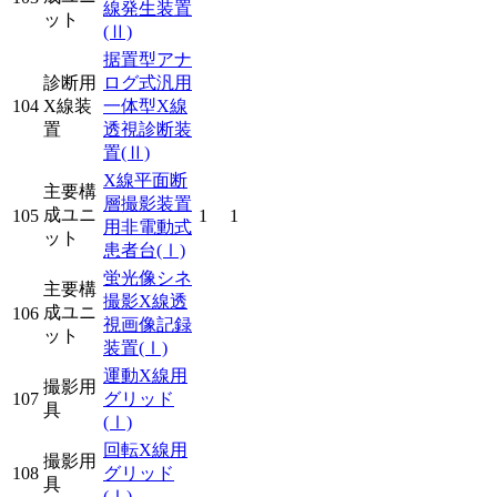
線発生装置
ット
(Ⅱ)
据置型アナ
診断用
ログ式汎用
104
X線装
一体型X線
置
透視診断装
置
(Ⅱ)
X線平面断
主要構
層撮影装置
成ユニ
105
1
1
用非電動式
ット
患者台
(Ⅰ)
蛍光像シネ
主要構
撮影X線透
成ユニ
106
視画像記録
ット
装置
(Ⅰ)
運動X線用
撮影用
107
グリッド
具
(Ⅰ)
回転X線用
撮影用
108
グリッド
具
(Ⅰ)