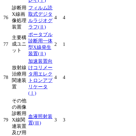
レイ
(Ⅰ)
診断用
フィルム読
X線画
取式デジタ
76
4
4
像処理
ルラジオグ
装置
ラフ
(Ⅱ)
ポータブル
主要構
診断用一体
成ユニ
77
2
1
型X線発生
ット
装置
(Ⅱ)
加速装置向
放射線
けコリメー
治療用
タ用エレク
78
4
4
関連装
トロンアプ
置
リケータ
(Ⅰ)
その他
の画像
診断用
血液照射装
79
X線関
3
3
置
(Ⅲ)
連装置
及び用