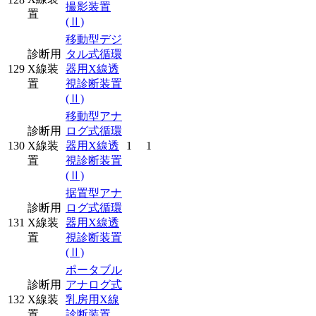
撮影装置
置
(Ⅱ)
移動型デジ
診断用
タル式循環
129
X線装
器用X線透
置
視診断装置
(Ⅱ)
移動型アナ
診断用
ログ式循環
130
X線装
器用X線透
1
1
置
視診断装置
(Ⅱ)
据置型アナ
診断用
ログ式循環
131
X線装
器用X線透
置
視診断装置
(Ⅱ)
ポータブル
診断用
アナログ式
132
X線装
乳房用X線
置
診断装置