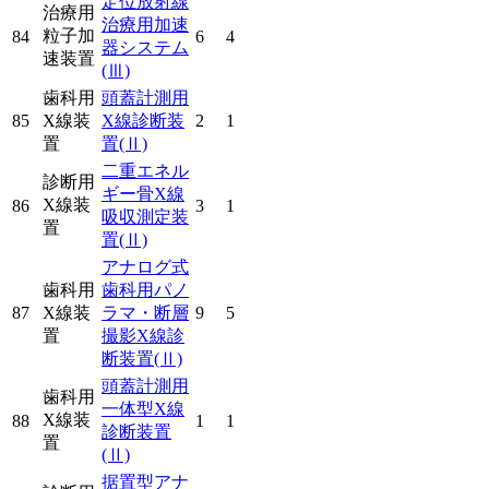
定位放射線
治療用
治療用加速
粒子加
84
6
4
器システム
速装置
(Ⅲ)
歯科用
頭蓋計測用
85
X線装
X線診断装
2
1
置
置
(Ⅱ)
二重エネル
診断用
ギー骨X線
X線装
86
3
1
吸収測定装
置
置
(Ⅱ)
アナログ式
歯科用
歯科用パノ
87
X線装
ラマ・断層
9
5
置
撮影X線診
断装置
(Ⅱ)
頭蓋計測用
歯科用
一体型X線
X線装
88
1
1
診断装置
置
(Ⅱ)
据置型アナ