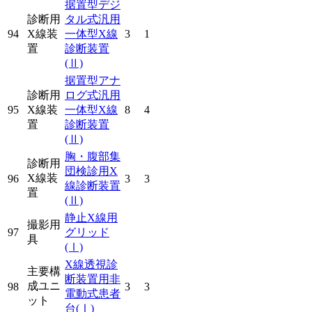
据置型デジ
診断用
タル式汎用
94
X線装
一体型X線
3
1
置
診断装置
(Ⅱ)
据置型アナ
診断用
ログ式汎用
95
X線装
一体型X線
8
4
置
診断装置
(Ⅱ)
胸・腹部集
診断用
団検診用X
X線装
96
3
3
線診断装置
置
(Ⅱ)
静止X線用
撮影用
97
グリッド
具
(Ⅰ)
X線透視診
主要構
断装置用非
成ユニ
98
3
3
電動式患者
ット
台
(Ⅰ)