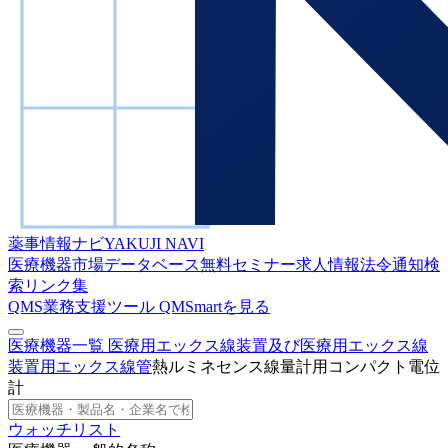
薬事情報ナビ
YAKUJI NAVI
医療機器市場データベース
無料セミナー
求人情報
法令通知検
索
リンク集
QMS業務支援ツール
QMSmartを見る
医療機器一覧
医療用エックス線装置及び医療用エックス線
装置用エックス線管
熱ルミネセンス線量計用コンパクト電位
計
ウォッチリスト