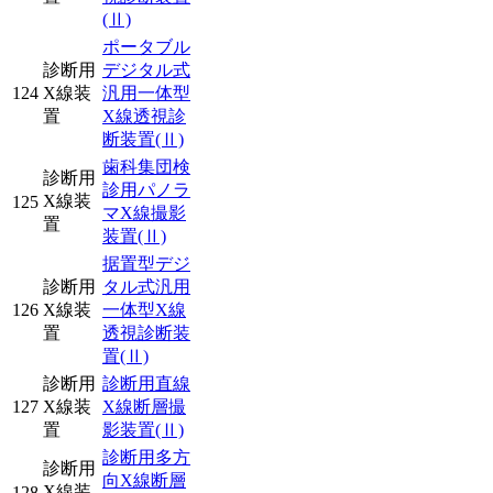
(Ⅱ)
ポータブル
診断用
デジタル式
124
X線装
汎用一体型
置
X線透視診
断装置
(Ⅱ)
歯科集団検
診断用
診用パノラ
X線装
125
マX線撮影
置
装置
(Ⅱ)
据置型デジ
診断用
タル式汎用
126
X線装
一体型X線
置
透視診断装
置
(Ⅱ)
診断用
診断用直線
127
X線装
X線断層撮
置
影装置
(Ⅱ)
診断用多方
診断用
向X線断層
X線装
128