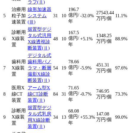
ラフ
(Ⅱ)
治療用
線形加速器
196.7
27543.44
億円/
5
粒子加
システム
31
10
-32.0%
11.1%
万円/個
年
速装置
(Ⅲ)
据置型デジ
診断用
167.5
タル式汎用
1348.25
億円/
X線装
6
48
10
+5.1%
88.9%
万円/個
X線透視診
年
置
断装置
(Ⅱ)
デジタル式
歯科用
歯科用パノ
78.66
451.31
億円/
7
X線装
ラマ・断層
54
19
-5.9%
97.6%
万円/個
年
置
撮影X線診
断装置
(Ⅱ)
医用X
アーム型X
71.65
746.95
億円/
8
線CT
線CT診断
84
31
-0.7%
73.3%
万円/個
年
装置
装置
(Ⅱ)
据置型デジ
診断用
68.08
タル式乳房
147.08
億円/
X線装
9
34
13
+55.3%
99.0%
万円/個
用X線診断
年
置
装置
(Ⅱ)