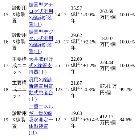
据置型アナ
診断用
35.57
ログ式汎用
262.69
億円/
X線装
15
24
7
-9.9%
100.0%
万円/個
X線診断装
年
置
置
(Ⅱ)
据置型デジ
診断用
29.62
タル式汎用
182.07
億円/
X線装
16
49
17
+2.1%
100.0%
万円/個
X線診断装
年
置
置
(Ⅱ)
主要構
天井取付け
22.69
224.44
億円/
17
成ユニ
式X線管支
25
10
+1.2%
100.0%
万円/個
年
ット
持器
(Ⅰ)
汎用X線診
主要構
21.87
断装置用電
97.41
万
億円/
成ユニ
18
123
15
-0.3%
99.7%
動式患者台
円/個
年
ット
(Ⅰ)
二重エネル
診断用
ギー骨X線
19.63
412.17
億円/
19
X線装
吸収測定一
12
7
+30.4%
84.6%
万円/個
年
置
体型装置
(Ⅱ)