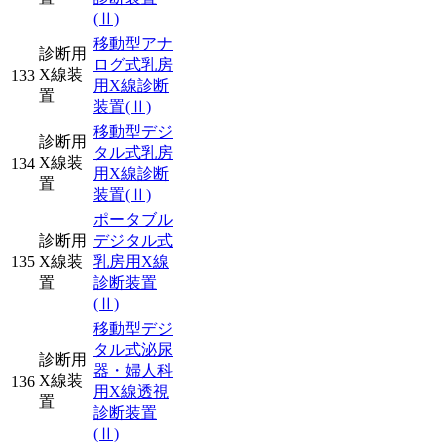
(Ⅱ)
移動型アナ
診断用
ログ式乳房
X線装
133
用X線診断
置
装置
(Ⅱ)
移動型デジ
診断用
タル式乳房
X線装
134
用X線診断
置
装置
(Ⅱ)
ポータブル
診断用
デジタル式
135
X線装
乳房用X線
置
診断装置
(Ⅱ)
移動型デジ
タル式泌尿
診断用
器・婦人科
X線装
136
用X線透視
置
診断装置
(Ⅱ)