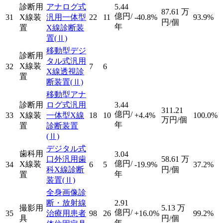
診断用
アナログ式
5.44
87.61
万
億円/
31
X線装
汎用一体型
22
11
-40.8%
93.9%
円/個
年
置
X線診断装
置
(Ⅱ)
移動型デジ
診断用
タル式汎用
X線装
32
7
6
X線透視診
置
断装置
(Ⅱ)
移動型アナ
診断用
ログ式汎用
3.44
311.21
億円/
33
X線装
一体型X線
18
10
+4.4%
100.0%
万円/個
年
置
診断装置
(Ⅱ)
デジタル式
歯科用
3.04
口外汎用歯
58.61
万
億円/
X線装
34
6
5
-19.9%
37.2%
科X線診断
円/個
年
置
装置
(Ⅱ)
全身画像診
断・放射線
2.91
撮影用
5.13
万
億円/
35
治療用患者
98
26
+16.0%
99.2%
具
円/個
年