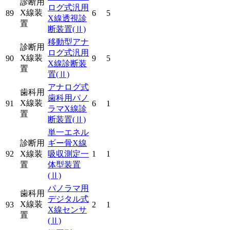
診断用
ログ式汎用
X線装
89
6
5
X線透視診
置
断装置
(Ⅱ)
移動型アナ
診断用
ログ式汎用
X線装
90
9
5
X線診断装
置
置
(Ⅱ)
アナログ式
歯科用
歯科用パノ
X線装
91
6
1
ラマX線診
置
断装置
(Ⅱ)
単一エネル
診断用
ギー骨X線
92
X線装
吸収測定一
1
1
置
体型装置
(Ⅱ)
パノラマ用
歯科用
デジタル式
X線装
93
2
1
X線センサ
置
(Ⅱ)