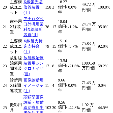
主要構
X線蛍光増
18.27
49.72
万
億円/
20
成ユニ
倍管装置
158
3
0.0%
100.0%
円/個
年
ット
(Ⅰ)
アナログ式
歯科用
18.04
口外汎用歯
24.74
万
億円/
X線装
21
38
17
-1.2%
95.0%
科X線診断
円/個
年
置
装置
(Ⅱ)
主要構
X線管支持
15.16
75.83
万
億円/
22
成ユニ
床支持台
79
15
-5.7%
92.0%
円/個
年
ット
(Ⅰ)
放射線
放射線治療
13.54
治療用
装置用シン
1080.58
億円/
23
17
8
-21.6%
58.2%
万円/個
関連装
クロナイザ
年
置
(Ⅲ)
診断用
画像診断用
9.66
71.43
万
億円/
24
X線関
イメージャ
11
4
0.0%
0.0%
円/個
年
連装置
(Ⅰ)
頭頸部画像
診断・放射
9.56
撮影用
1.92
万
億円/
25
線治療用患
103
30
-44.3%
44.5%
具
円/個
年
者体位固定