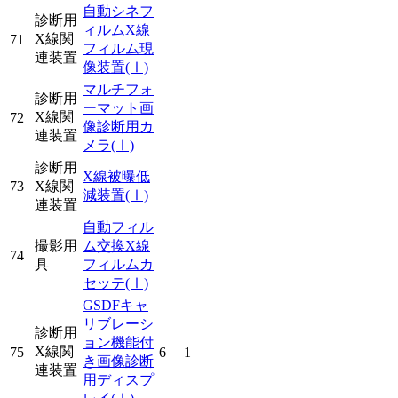
自動シネフ
診断用
ィルムX線
X線関
71
フィルム現
連装置
像装置
(Ⅰ)
マルチフォ
診断用
ーマット画
X線関
72
像診断用カ
連装置
メラ
(Ⅰ)
診断用
X線被曝低
73
X線関
減装置
(Ⅰ)
連装置
自動フィル
撮影用
ム交換X線
74
具
フィルムカ
セッテ
(Ⅰ)
GSDFキャ
リブレーシ
診断用
ョン機能付
X線関
75
6
1
き画像診断
連装置
用ディスプ