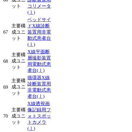
ット
コリメータ
(Ⅰ)
ベッドサイ
主要構
ドX線診断
67
成ユニ
装置用非電
ット
動式患者台
(Ⅰ)
X線平面断
主要構
層撮影装置
成ユニ
68
用電動式患
ット
者台
(Ⅰ)
循環器X線
主要構
診断装置用
成ユニ
69
非電動式患
ット
者台
(Ⅰ)
X線透視画
主要構
像記録用フ
70
成ユニ
ォトスポッ
ット
トカメラ
(Ⅰ)