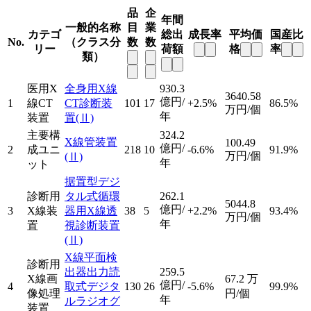
品
企
年間
一般的名称
目
業
カテゴ
総出
成長率
平均価
国産比
No.
（クラス分
数
数
リー
荷額
格
率
類）
医用X
全身用X線
930.3
3640.58
億円/
1
線CT
CT診断装
101
17
+2.5%
86.5%
万円/個
年
装置
置
(Ⅱ)
主要構
324.2
X線管装置
100.49
億円/
2
成ユニ
218
10
-6.6%
91.9%
万円/個
(Ⅱ)
年
ット
据置型デジ
診断用
タル式循環
262.1
5044.8
億円/
3
X線装
器用X線透
38
5
+2.2%
93.4%
万円/個
年
置
視診断装置
(Ⅱ)
X線平面検
診断用
出器出力読
259.5
X線画
67.2
万
億円/
4
取式デジタ
130
26
-5.6%
99.9%
像処理
円/個
年
ルラジオグ
装置