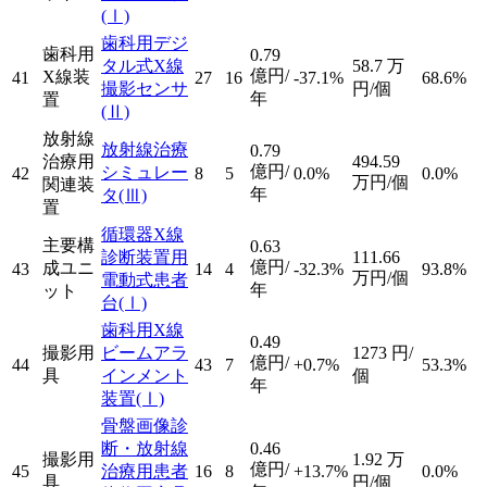
(Ⅰ)
歯科用デジ
歯科用
0.79
タル式X線
58.7
万
億円/
X線装
41
27
16
-37.1%
68.6%
撮影センサ
円/個
年
置
(Ⅱ)
放射線
放射線治療
0.79
治療用
494.59
億円/
シミュレー
42
8
5
0.0%
0.0%
万円/個
関連装
年
タ
(Ⅲ)
置
循環器X線
主要構
0.63
診断装置用
111.66
億円/
成ユニ
43
14
4
-32.3%
93.8%
万円/個
電動式患者
年
ット
台
(Ⅰ)
歯科用X線
0.49
撮影用
ビームアラ
1273
円/
億円/
44
43
7
+0.7%
53.3%
具
インメント
個
年
装置
(Ⅰ)
骨盤画像診
断・放射線
0.46
撮影用
1.92
万
億円/
45
治療用患者
16
8
+13.7%
0.0%
具
円/個