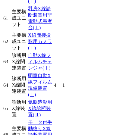
(Ⅰ)
乳房X線診
主要構
断装置用非
成ユニ
61
電動式患者
ット
台
(Ⅰ)
主要構
X線間接撮
62
成ユニ
影用カメラ
ット
(Ⅰ)
診断用
自動X線フ
63
X線関
ィルムチェ
連装置
ンジャ
(Ⅰ)
明室自動X
診断用
線フィルム
X線関
64
4
1
現像装置
連装置
(Ⅰ)
診断用
気脳造影用
65
X線装
X線診断装
置
置
(Ⅱ)
モータ付手
主要構
動絞りX線
66
成ユニ
診断装置用