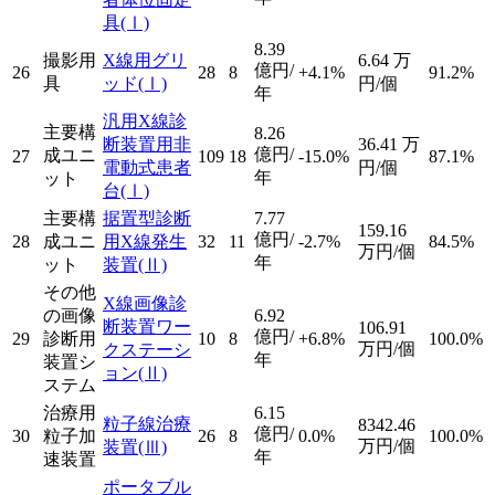
具
(Ⅰ)
8.39
撮影用
X線用グリ
6.64
万
億円/
26
28
8
+4.1%
91.2%
具
ッド
(Ⅰ)
円/個
年
汎用X線診
主要構
8.26
断装置用非
36.41
万
億円/
成ユニ
27
109
18
-15.0%
87.1%
電動式患者
円/個
年
ット
台
(Ⅰ)
主要構
据置型診断
7.77
159.16
億円/
28
成ユニ
用X線発生
32
11
-2.7%
84.5%
万円/個
年
ット
装置
(Ⅱ)
その他
X線画像診
の画像
6.92
断装置ワー
106.91
億円/
29
診断用
10
8
+6.8%
100.0%
万円/個
クステーシ
年
装置シ
ョン
(Ⅱ)
ステム
治療用
6.15
粒子線治療
8342.46
億円/
30
粒子加
26
8
0.0%
100.0%
万円/個
装置
(Ⅲ)
年
速装置
ポータブル