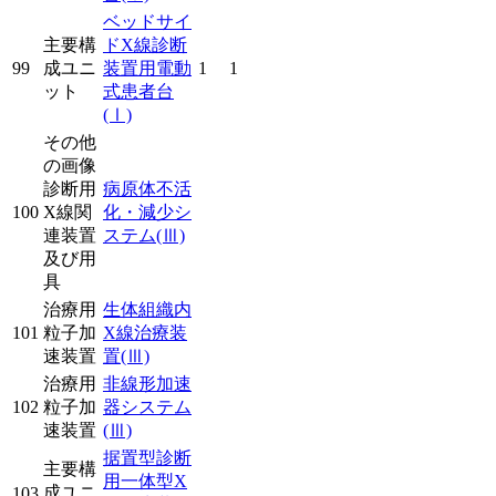
ベッドサイ
主要構
ドX線診断
99
成ユニ
装置用電動
1
1
ット
式患者台
(Ⅰ)
その他
の画像
診断用
病原体不活
100
X線関
化・減少シ
連装置
ステム
(Ⅲ)
及び用
具
治療用
生体組織内
101
粒子加
X線治療装
速装置
置
(Ⅲ)
治療用
非線形加速
102
粒子加
器システム
速装置
(Ⅲ)
据置型診断
主要構
用一体型X
成ユニ
103