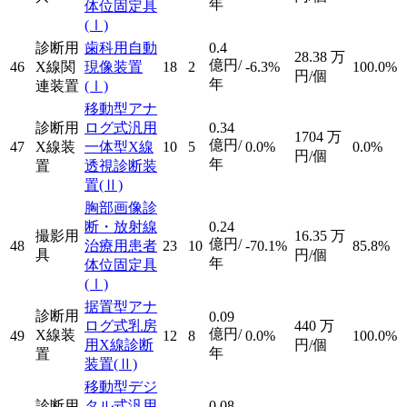
年
体位固定具
(Ⅰ)
診断用
歯科用自動
0.4
28.38
万
億円/
46
X線関
現像装置
18
2
-6.3%
100.0%
円/個
年
連装置
(Ⅰ)
移動型アナ
診断用
ログ式汎用
0.34
1704
万
億円/
47
X線装
一体型X線
10
5
0.0%
0.0%
円/個
年
置
透視診断装
置
(Ⅱ)
胸部画像診
断・放射線
0.24
撮影用
16.35
万
億円/
48
治療用患者
23
10
-70.1%
85.8%
具
円/個
年
体位固定具
(Ⅰ)
据置型アナ
診断用
0.09
ログ式乳房
440
万
億円/
X線装
49
12
8
0.0%
100.0%
用X線診断
円/個
年
置
装置
(Ⅱ)
移動型デジ
診断用
タル式汎用
0.08