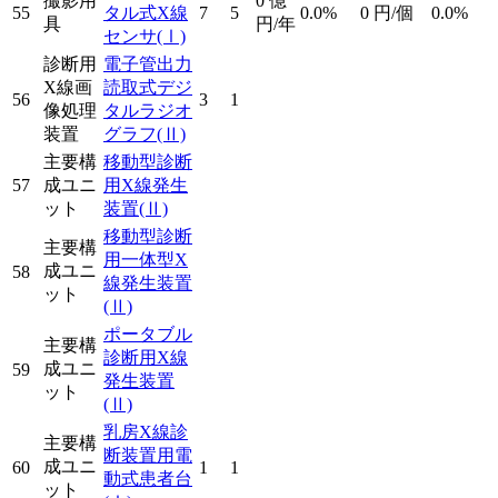
撮影用
0
億
55
タル式X線
7
5
0.0%
0
円/個
0.0%
具
円/年
センサ
(Ⅰ)
診断用
電子管出力
X線画
読取式デジ
56
3
1
像処理
タルラジオ
装置
グラフ
(Ⅱ)
主要構
移動型診断
57
成ユニ
用X線発生
ット
装置
(Ⅱ)
移動型診断
主要構
用一体型X
成ユニ
58
線発生装置
ット
(Ⅱ)
ポータブル
主要構
診断用X線
成ユニ
59
発生装置
ット
(Ⅱ)
乳房X線診
主要構
断装置用電
成ユニ
60
1
1
動式患者台
ット