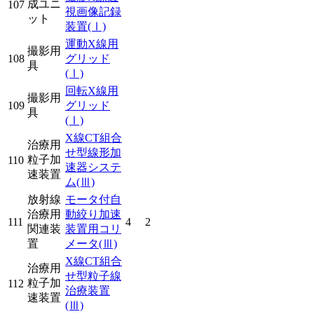
成ユニ
107
視画像記録
ット
装置
(Ⅰ)
運動X線用
撮影用
108
グリッド
具
(Ⅰ)
回転X線用
撮影用
109
グリッド
具
(Ⅰ)
X線CT組合
治療用
せ型線形加
粒子加
110
速器システ
速装置
ム
(Ⅲ)
放射線
モータ付自
治療用
動絞り加速
111
4
2
関連装
装置用コリ
置
メータ
(Ⅲ)
X線CT組合
治療用
せ型粒子線
粒子加
112
治療装置
速装置
(Ⅲ)