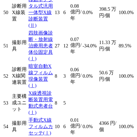
診断用
タル式汎用
0.08
398.5
万
億円/
50
X線装
一体型X線
13
6
0.0%
100.0%
円/個
年
置
診断装置
(Ⅱ)
四肢画像診
断・放射線
0.07
撮影用
11.33
万
億円/
51
治療用患者
27
12
-34.0%
89.5%
具
円/個
年
体位固定具
(Ⅰ)
暗室自動X
診断用
0.06
線フィルム
50.6
万
億円/
X線関
52
8
3
0.0%
100.0%
現像装置
円/個
年
連装置
(Ⅰ)
X線透視診
主要構
断装置用電
成ユニ
53
8
5
動式患者台
ット
(Ⅰ)
手動式X線
0.01
撮影用
4366
円/
億円/
54
フィルムカ
10
6
0.0%
100.0%
具
個
年
セッテ
(Ⅰ)