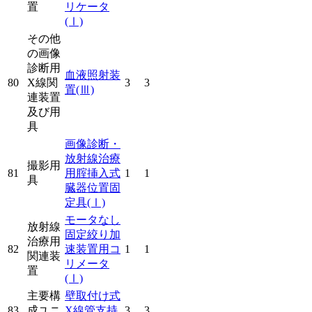
置
リケータ
(Ⅰ)
その他
の画像
診断用
血液照射装
80
X線関
3
3
置
(Ⅲ)
連装置
及び用
具
画像診断・
放射線治療
撮影用
81
用腟挿入式
1
1
具
臓器位置固
定具
(Ⅰ)
モータなし
放射線
固定絞り加
治療用
82
速装置用コ
1
1
関連装
リメータ
置
(Ⅰ)
主要構
壁取付け式
83
成ユニ
X線管支持
3
3