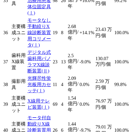
35
治療用患者
98
26
+16.0%
99.2%
具
円/個
年
体位固定具
(Ⅰ)
モータなし
主要構
手動絞りX
2.68
23.43
万
億円/
36
成ユニ
線診断装置
19
8
+14.1%
100.0%
円/個
年
ット
用コリメー
タ
(Ⅰ)
デジタル式
歯科用
2.5
歯科用パノ
130.07
億円/
X線装
37
23
13
-9.0%
100.0%
万円/個
ラマX線診
年
置
断装置
(Ⅱ)
光輝尽性蛍
2.09
撮影用
2.59
万
億円/
38
光板用カセ
11
4
0.0%
99.8%
具
円/個
年
ッテ
(Ⅰ)
主要構
1.54
X線用テレ
76.97
万
億円/
39
成ユニ
69
4
0.0%
100.0%
ビ装置
(Ⅰ)
円/個
年
ット
モータ付自
主要構
動絞りX線
1.44
79.01
万
億円/
40
成ユニ
診断装置用
26
6
-9.7%
100.0%