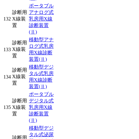
ポータブル
診断用
アナログ式
132
X線装
乳房用X線
置
診断装置
(Ⅱ)
移動型アナ
診断用
ログ式乳房
X線装
133
用X線診断
置
装置
(Ⅱ)
移動型デジ
診断用
タル式乳房
X線装
134
用X線診断
置
装置
(Ⅱ)
ポータブル
診断用
デジタル式
135
X線装
乳房用X線
置
診断装置
(Ⅱ)
移動型デジ
タル式泌尿
診断用