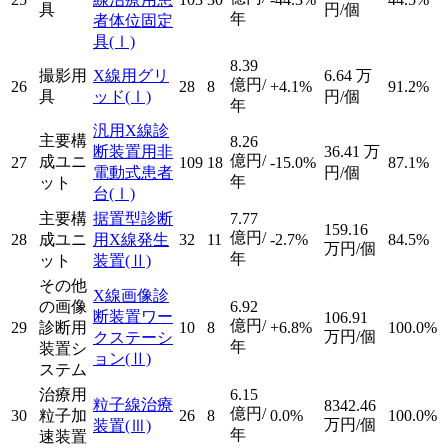
具
円/個
年
者体位固定
具
(Ⅰ)
8.39
撮影用
X線用グリ
6.64
万
億円/
26
28
8
+4.1%
91.2%
具
ッド
(Ⅰ)
円/個
年
汎用X線診
主要構
8.26
断装置用非
36.41
万
億円/
成ユニ
27
109
18
-15.0%
87.1%
電動式患者
円/個
年
ット
台
(Ⅰ)
主要構
据置型診断
7.77
159.16
億円/
28
成ユニ
用X線発生
32
11
-2.7%
84.5%
万円/個
年
ット
装置
(Ⅱ)
その他
X線画像診
の画像
6.92
断装置ワー
106.91
億円/
29
診断用
10
8
+6.8%
100.0%
万円/個
クステーシ
年
装置シ
ョン
(Ⅱ)
ステム
治療用
6.15
粒子線治療
8342.46
億円/
30
粒子加
26
8
0.0%
100.0%
万円/個
装置
(Ⅲ)
年
速装置