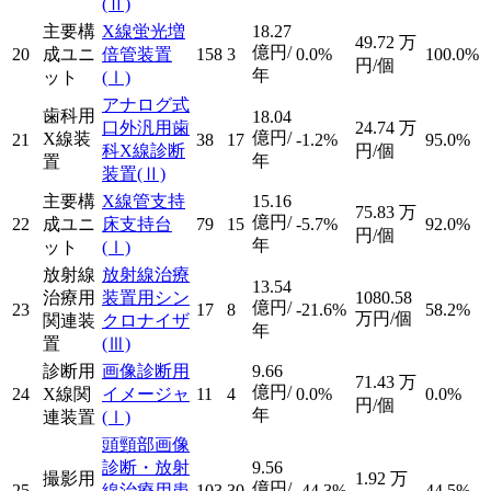
(Ⅱ)
主要構
X線蛍光増
18.27
49.72
万
億円/
20
成ユニ
倍管装置
158
3
0.0%
100.0%
円/個
年
ット
(Ⅰ)
アナログ式
歯科用
18.04
口外汎用歯
24.74
万
億円/
X線装
21
38
17
-1.2%
95.0%
科X線診断
円/個
年
置
装置
(Ⅱ)
主要構
X線管支持
15.16
75.83
万
億円/
22
成ユニ
床支持台
79
15
-5.7%
92.0%
円/個
年
ット
(Ⅰ)
放射線
放射線治療
13.54
治療用
装置用シン
1080.58
億円/
23
17
8
-21.6%
58.2%
万円/個
関連装
クロナイザ
年
置
(Ⅲ)
診断用
画像診断用
9.66
71.43
万
億円/
24
X線関
イメージャ
11
4
0.0%
0.0%
円/個
年
連装置
(Ⅰ)
頭頸部画像
診断・放射
9.56
撮影用
1.92
万
億円/
25
線治療用患
103
30
-44.3%
44.5%