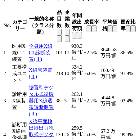
品
企
年間
一般的名称
目
業
カテゴ
総出
成長率
平均価
国産比
No.
（クラス分
数
数
リー
荷額
格
率
類）
医用X
全身用X線
930.3
3640.58
億円/
1
線CT
CT診断装
101
17
+2.5%
86.5%
万円/個
年
装置
置
(Ⅱ)
主要構
324.2
X線管装置
100.49
億円/
2
成ユニ
218
10
-6.6%
91.9%
万円/個
(Ⅱ)
年
ット
据置型デジ
診断用
タル式循環
262.1
5044.8
億円/
3
X線装
器用X線透
38
5
+2.2%
93.4%
万円/個
年
置
視診断装置
(Ⅱ)
X線平面検
診断用
出器出力読
259.5
X線画
67.2
万
億円/
4
取式デジタ
130
26
-5.6%
99.9%
像処理
円/個