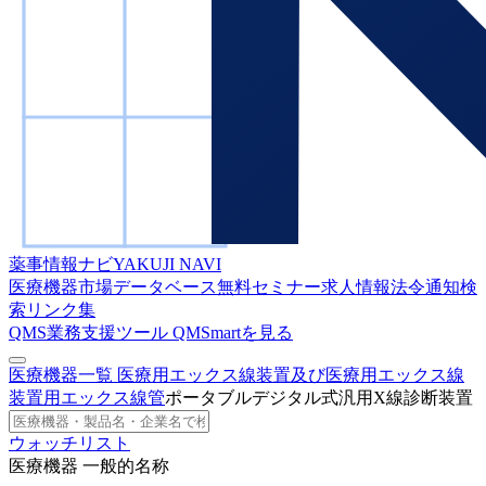
薬事情報ナビ
YAKUJI NAVI
医療機器市場データベース
無料セミナー
求人情報
法令通知検
索
リンク集
QMS業務支援ツール
QMSmartを見る
医療機器一覧
医療用エックス線装置及び医療用エックス線
装置用エックス線管
ポータブルデジタル式汎用X線診断装置
ウォッチリスト
医療機器 一般的名称