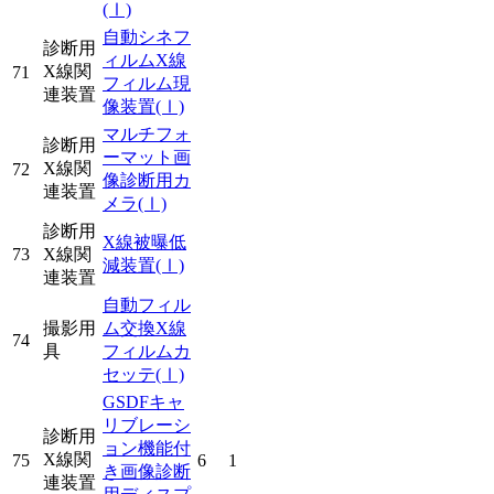
(Ⅰ)
自動シネフ
診断用
ィルムX線
X線関
71
フィルム現
連装置
像装置
(Ⅰ)
マルチフォ
診断用
ーマット画
X線関
72
像診断用カ
連装置
メラ
(Ⅰ)
診断用
X線被曝低
73
X線関
減装置
(Ⅰ)
連装置
自動フィル
撮影用
ム交換X線
74
具
フィルムカ
セッテ
(Ⅰ)
GSDFキャ
リブレーシ
診断用
ョン機能付
X線関
75
6
1
き画像診断
連装置