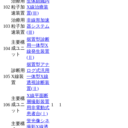
治療用
生体組織内
102
粒子加
X線治療装
速装置
置
(Ⅲ)
治療用
非線形加速
103
粒子加
器システム
速装置
(Ⅲ)
据置型診断
主要構
用一体型X
成ユニ
104
線発生装置
ット
(Ⅱ)
据置型アナ
診断用
ログ式汎用
105
X線装
一体型X線
置
透視診断装
置
(Ⅱ)
X線平面断
主要構
層撮影装置
成ユニ
106
1
1
用非電動式
ット
患者台
(Ⅰ)
蛍光像シネ
主要構
撮影X線透