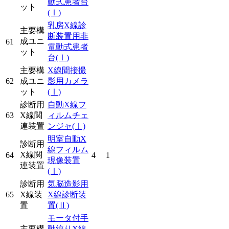
動式患者台
ット
(Ⅰ)
乳房X線診
主要構
断装置用非
成ユニ
61
電動式患者
ット
台
(Ⅰ)
主要構
X線間接撮
62
成ユニ
影用カメラ
ット
(Ⅰ)
診断用
自動X線フ
63
X線関
ィルムチェ
連装置
ンジャ
(Ⅰ)
明室自動X
診断用
線フィルム
X線関
64
4
1
現像装置
連装置
(Ⅰ)
診断用
気脳造影用
65
X線装
X線診断装
置
置
(Ⅱ)
モータ付手
主要構
動絞りX線