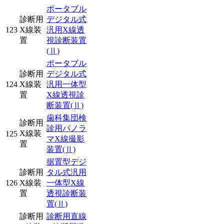
ポータブル
診断用
デジタル式
123
X線装
汎用X線透
置
視診断装置
(Ⅱ)
ポータブル
診断用
デジタル式
124
X線装
汎用一体型
置
X線透視診
断装置
(Ⅱ)
歯科集団検
診断用
診用パノラ
X線装
125
マX線撮影
置
装置
(Ⅱ)
据置型デジ
診断用
タル式汎用
126
X線装
一体型X線
置
透視診断装
置
(Ⅱ)
診断用
診断用直線