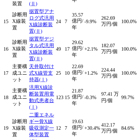
装置
(Ⅱ)
据置型アナ
診断用
35.57
ログ式汎用
262.69
億円/
X線装
15
24
7
-9.9%
100.0%
万円/個
X線診断装
年
置
置
(Ⅱ)
据置型デジ
診断用
29.62
タル式汎用
182.07
億円/
X線装
16
49
17
+2.1%
100.0%
万円/個
X線診断装
年
置
置
(Ⅱ)
主要構
天井取付け
22.69
224.44
億円/
17
成ユニ
式X線管支
25
10
+1.2%
100.0%
万円/個
年
ット
持器
(Ⅰ)
汎用X線診
主要構
21.87
断装置用電
97.41
万
億円/
成ユニ
18
123
15
-0.3%
99.7%
動式患者台
円/個
年
ット
(Ⅰ)
二重エネル
診断用
ギー骨X線
19.63
412.17
億円/
19
X線装
吸収測定一
12
7
+30.4%
84.6%
万円/個
年
置
体型装置