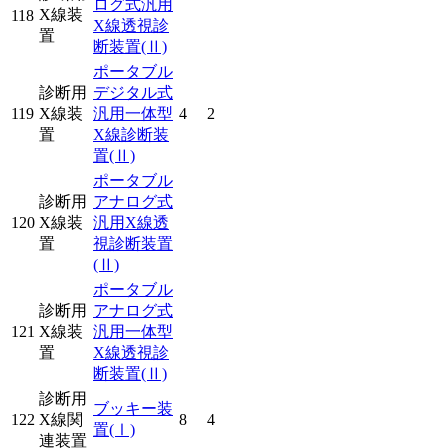
ログ式汎用
X線装
118
X線透視診
置
断装置
(Ⅱ)
ポータブル
診断用
デジタル式
119
X線装
汎用一体型
4
2
置
X線診断装
置
(Ⅱ)
ポータブル
診断用
アナログ式
120
X線装
汎用X線透
置
視診断装置
(Ⅱ)
ポータブル
診断用
アナログ式
121
X線装
汎用一体型
置
X線透視診
断装置
(Ⅱ)
診断用
ブッキー装
122
X線関
8
4
置
(Ⅰ)
連装置