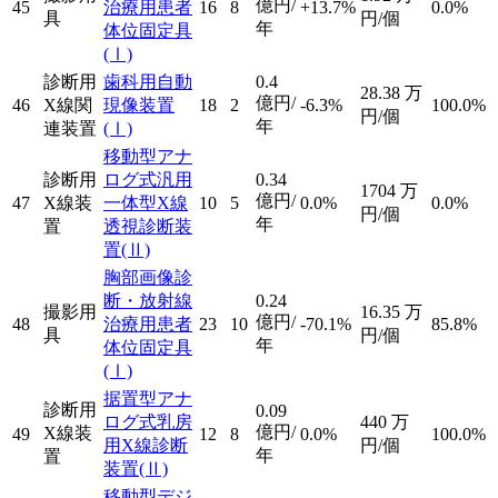
億円/
45
治療用患者
16
8
+13.7%
0.0%
具
円/個
年
体位固定具
(Ⅰ)
診断用
歯科用自動
0.4
28.38
万
億円/
46
X線関
現像装置
18
2
-6.3%
100.0%
円/個
年
連装置
(Ⅰ)
移動型アナ
診断用
ログ式汎用
0.34
1704
万
億円/
47
X線装
一体型X線
10
5
0.0%
0.0%
円/個
年
置
透視診断装
置
(Ⅱ)
胸部画像診
断・放射線
0.24
撮影用
16.35
万
億円/
48
治療用患者
23
10
-70.1%
85.8%
具
円/個
年
体位固定具
(Ⅰ)
据置型アナ
診断用
0.09
ログ式乳房
440
万
億円/
X線装
49
12
8
0.0%
100.0%
用X線診断
円/個
年
置
装置
(Ⅱ)
移動型デジ