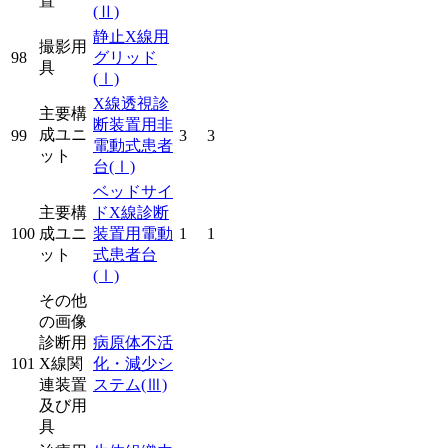
置
(Ⅱ)
静止X線用
撮影用
98
グリッド
具
(Ⅰ)
X線透視診
主要構
断装置用非
成ユニ
99
3
3
電動式患者
ット
台
(Ⅰ)
ベッドサイ
主要構
ドX線診断
100
成ユニ
装置用電動
1
1
ット
式患者台
(Ⅰ)
その他
の画像
診断用
病原体不活
101
X線関
化・減少シ
連装置
ステム
(Ⅲ)
及び用
具