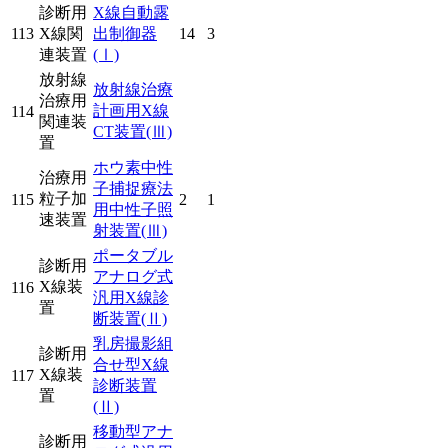
診断用
X線自動露
113
X線関
出制御器
14
3
連装置
(Ⅰ)
放射線
放射線治療
治療用
計画用X線
114
関連装
CT装置
(Ⅲ)
置
ホウ素中性
治療用
子捕捉療法
粒子加
115
2
1
用中性子照
速装置
射装置
(Ⅲ)
ポータブル
診断用
アナログ式
X線装
116
汎用X線診
置
断装置
(Ⅱ)
乳房撮影組
診断用
合せ型X線
X線装
117
診断装置
置
(Ⅱ)
移動型アナ
診断用