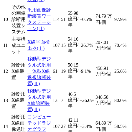
その他
汎用画像診
の画像
55.98
断装置ワー
74.79
万
億円/
10
診断用
114
51
+0.5%
97.9%
クステーシ
円/個
年
装置シ
ョン
(Ⅱ)
ステム
主要構
54.16
X線平面検
207.01
億円/
11
成ユニ
107
15
-26.7%
70.4%
万円/個
出器
(Ⅰ)
年
ット
移動型デジ
診断用
タル式汎用
50.15
458.91
億円/
12
X線装
一体型X線
61
19
-9.1%
25.6%
万円/個
年
置
透視診断装
置
(Ⅱ)
移動型デジ
診断用
46.5
タル式汎用
348.58
億円/
X線装
13
13
7
+26.6%
80.0%
万円/個
X線診断装
年
置
置
(Ⅱ)
診断用
コンピュー
42.11
X線画
テッドラジ
64.89
万
億円/
14
107
27
+3.4%
58.5%
像処理
オグラフ
円/個
年