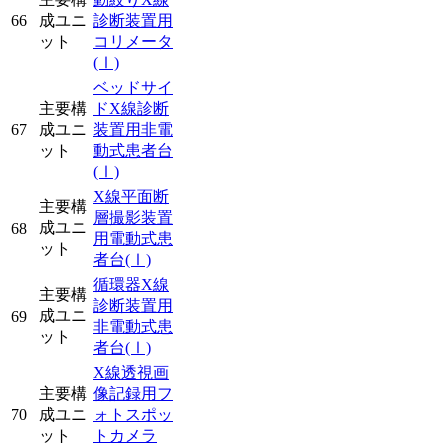
66
成ユニ
診断装置用
ット
コリメータ
(Ⅰ)
ベッドサイ
主要構
ドX線診断
67
成ユニ
装置用非電
ット
動式患者台
(Ⅰ)
X線平面断
主要構
層撮影装置
成ユニ
68
用電動式患
ット
者台
(Ⅰ)
循環器X線
主要構
診断装置用
成ユニ
69
非電動式患
ット
者台
(Ⅰ)
X線透視画
主要構
像記録用フ
70
成ユニ
ォトスポッ
ット
トカメラ