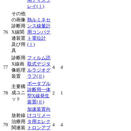
用ディスプ
レイ
(Ⅰ)
その他
の画像
熱ルミネセ
診断用
ンス線量計
76
X線関
用コンパク
連装置
ト電位計
及び用
(Ⅰ)
具
診断用
フィルム読
X線画
取式デジタ
77
4
4
像処理
ルラジオグ
装置
ラフ
(Ⅱ)
ポータブル
主要構
診断用一体
成ユニ
78
2
1
型X線発生
ット
装置
(Ⅱ)
加速装置向
放射線
けコリメー
治療用
タ用エレク
79
4
4
関連装
トロンアプ