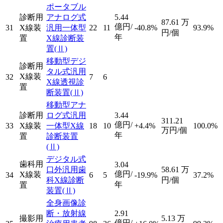
ポータブル
診断用
アナログ式
5.44
87.61
万
億円/
31
X線装
汎用一体型
22
11
-40.8%
93.9%
円/個
年
置
X線診断装
置
(Ⅱ)
移動型デジ
診断用
タル式汎用
X線装
32
7
6
X線透視診
置
断装置
(Ⅱ)
移動型アナ
診断用
ログ式汎用
3.44
311.21
億円/
33
X線装
一体型X線
18
10
+4.4%
100.0%
万円/個
年
置
診断装置
(Ⅱ)
デジタル式
歯科用
3.04
口外汎用歯
58.61
万
億円/
X線装
34
6
5
-19.9%
37.2%
科X線診断
円/個
年
置
装置
(Ⅱ)
全身画像診
断・放射線
2.91
撮影用
5.13
万
億円/