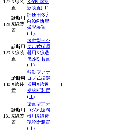
127
X線装
X線断層撮
置
影装置
(Ⅱ)
診断用多方
診断用
向X線断層
X線装
128
撮影装置
置
(Ⅱ)
移動型デジ
診断用
タル式循環
129
X線装
器用X線透
置
視診断装置
(Ⅱ)
移動型アナ
診断用
ログ式循環
130
X線装
器用X線透
1
1
置
視診断装置
(Ⅱ)
据置型アナ
診断用
ログ式循環
131
X線装
器用X線透
置
視診断装置
(Ⅱ)