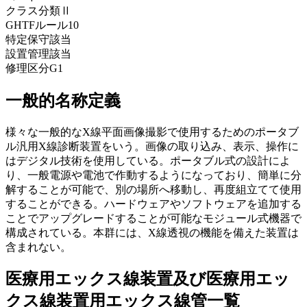
クラス分類
Ⅱ
GHTFルール
10
特定保守
該当
設置管理
該当
修理区分
G1
一般的名称定義
様々な一般的なX線平面画像撮影で使用するためのポータブ
ル汎用X線診断装置をいう。画像の取り込み、表示、操作に
はデジタル技術を使用している。ポータブル式の設計によ
り、一般電源や電池で作動するようになっており、簡単に分
解することが可能で、別の場所へ移動し、再度組立てて使用
することができる。ハードウェアやソフトウェアを追加する
ことでアップグレードすることが可能なモジュール式機器で
構成されている。本群には、X線透視の機能を備えた装置は
含まれない。
医療用エックス線装置及び医療用エッ
クス線装置用エックス線管一覧