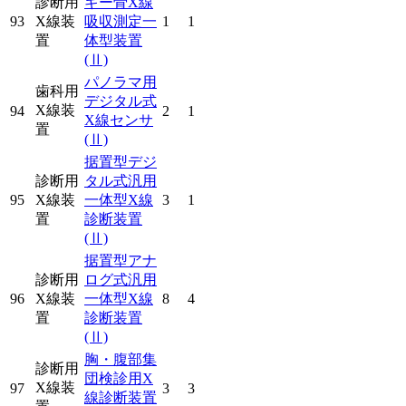
診断用
ギー骨X線
93
X線装
吸収測定一
1
1
置
体型装置
(Ⅱ)
パノラマ用
歯科用
デジタル式
X線装
94
2
1
X線センサ
置
(Ⅱ)
据置型デジ
診断用
タル式汎用
95
X線装
一体型X線
3
1
置
診断装置
(Ⅱ)
据置型アナ
診断用
ログ式汎用
96
X線装
一体型X線
8
4
置
診断装置
(Ⅱ)
胸・腹部集
診断用
団検診用X
X線装
97
3
3
線診断装置