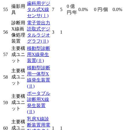
歯科用デジ
撮影用
0
億
55
タル式X線
7
5
0.0%
0
円/個
0.0%
具
円/年
センサ
(Ⅰ)
診断用
電子管出力
X線画
読取式デジ
56
3
1
像処理
タルラジオ
装置
グラフ
(Ⅱ)
主要構
移動型診断
57
成ユニ
用X線発生
ット
装置
(Ⅱ)
移動型診断
主要構
用一体型X
成ユニ
58
線発生装置
ット
(Ⅱ)
ポータブル
主要構
診断用X線
成ユニ
59
発生装置
ット
(Ⅱ)
乳房X線診
主要構
断装置用電
成ユニ
60
1
1