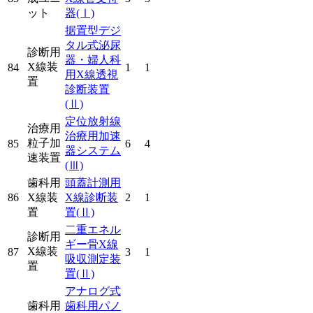
ット
器
(Ⅰ)
据置型デジ
タル式泌尿
診断用
器・婦人科
X線装
84
1
1
用X線透視
置
診断装置
(Ⅱ)
定位放射線
治療用
治療用加速
粒子加
85
6
4
器システム
速装置
(Ⅲ)
歯科用
頭蓋計測用
86
X線装
X線診断装
2
1
置
置
(Ⅱ)
二重エネル
診断用
ギー骨X線
X線装
87
3
1
吸収測定装
置
置
(Ⅱ)
アナログ式
歯科用
歯科用パノ