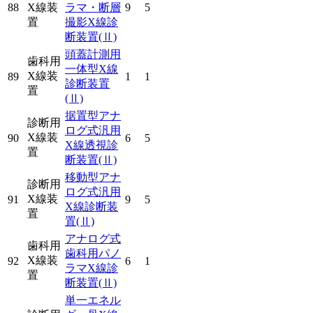
88
X線装
ラマ・断層
9
5
置
撮影X線診
断装置
(Ⅱ)
頭蓋計測用
歯科用
一体型X線
X線装
89
1
1
診断装置
置
(Ⅱ)
据置型アナ
診断用
ログ式汎用
X線装
90
6
5
X線透視診
置
断装置
(Ⅱ)
移動型アナ
診断用
ログ式汎用
X線装
91
9
5
X線診断装
置
置
(Ⅱ)
アナログ式
歯科用
歯科用パノ
X線装
92
6
1
ラマX線診
置
断装置
(Ⅱ)
単一エネル