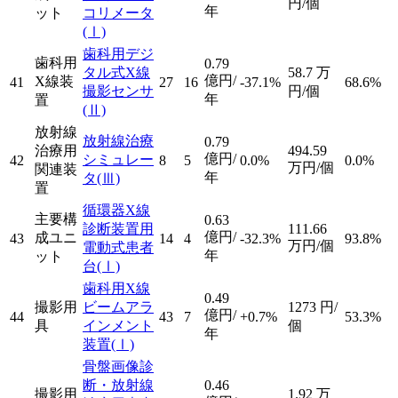
円/個
年
ット
コリメータ
(Ⅰ)
歯科用デジ
歯科用
0.79
タル式X線
58.7
万
億円/
X線装
41
27
16
-37.1%
68.6%
撮影センサ
円/個
年
置
(Ⅱ)
放射線
放射線治療
0.79
治療用
494.59
億円/
シミュレー
42
8
5
0.0%
0.0%
万円/個
関連装
年
タ
(Ⅲ)
置
循環器X線
主要構
0.63
診断装置用
111.66
億円/
成ユニ
43
14
4
-32.3%
93.8%
万円/個
電動式患者
年
ット
台
(Ⅰ)
歯科用X線
0.49
撮影用
ビームアラ
1273
円/
億円/
44
43
7
+0.7%
53.3%
具
インメント
個
年
装置
(Ⅰ)
骨盤画像診
断・放射線
0.46
撮影用
1.92
万