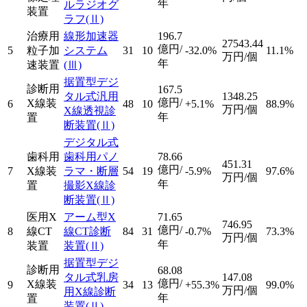
年
ルラジオグ
装置
ラフ
(Ⅱ)
治療用
線形加速器
196.7
27543.44
億円/
5
粒子加
システム
31
10
-32.0%
11.1%
万円/個
年
速装置
(Ⅲ)
据置型デジ
診断用
167.5
タル式汎用
1348.25
億円/
X線装
6
48
10
+5.1%
88.9%
万円/個
X線透視診
年
置
断装置
(Ⅱ)
デジタル式
歯科用
歯科用パノ
78.66
451.31
億円/
7
X線装
ラマ・断層
54
19
-5.9%
97.6%
万円/個
年
置
撮影X線診
断装置
(Ⅱ)
医用X
アーム型X
71.65
746.95
億円/
8
線CT
線CT診断
84
31
-0.7%
73.3%
万円/個
年
装置
装置
(Ⅱ)
据置型デジ
診断用
68.08
タル式乳房
147.08
億円/
X線装
9
34
13
+55.3%
99.0%
万円/個
用X線診断
年
置
装置
(Ⅱ)