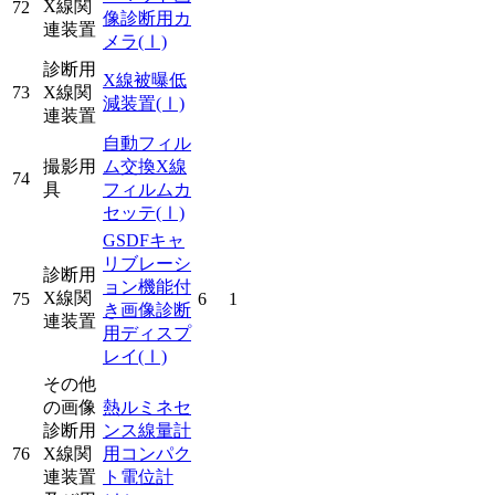
X線関
72
像診断用カ
連装置
メラ
(Ⅰ)
診断用
X線被曝低
73
X線関
減装置
(Ⅰ)
連装置
自動フィル
撮影用
ム交換X線
74
具
フィルムカ
セッテ
(Ⅰ)
GSDFキャ
リブレーシ
診断用
ョン機能付
X線関
75
6
1
き画像診断
連装置
用ディスプ
レイ
(Ⅰ)
その他
の画像
熱ルミネセ
診断用
ンス線量計
76
X線関
用コンパク
連装置
ト電位計