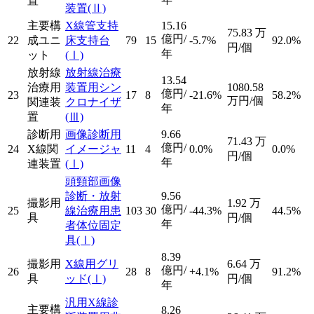
置
装置
(Ⅱ)
主要構
X線管支持
15.16
75.83
万
億円/
22
成ユニ
床支持台
79
15
-5.7%
92.0%
円/個
年
ット
(Ⅰ)
放射線
放射線治療
13.54
治療用
装置用シン
1080.58
億円/
23
17
8
-21.6%
58.2%
万円/個
関連装
クロナイザ
年
置
(Ⅲ)
診断用
画像診断用
9.66
71.43
万
億円/
24
X線関
イメージャ
11
4
0.0%
0.0%
円/個
年
連装置
(Ⅰ)
頭頸部画像
診断・放射
9.56
撮影用
1.92
万
億円/
25
線治療用患
103
30
-44.3%
44.5%
具
円/個
年
者体位固定
具
(Ⅰ)
8.39
撮影用
X線用グリ
6.64
万
億円/
26
28
8
+4.1%
91.2%
具
ッド
(Ⅰ)
円/個
年
汎用X線診
主要構
8.26