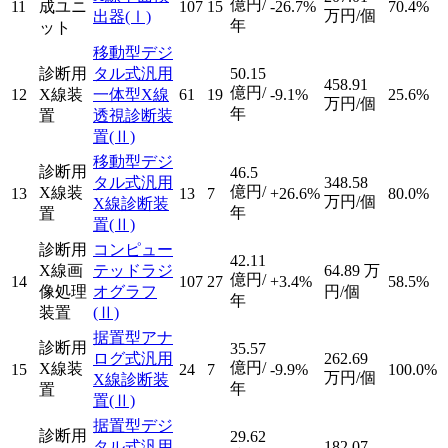
億円/
11
成ユニ
107
15
-26.7%
70.4%
万円/個
出器
(Ⅰ)
年
ット
移動型デジ
診断用
タル式汎用
50.15
458.91
億円/
12
X線装
一体型X線
61
19
-9.1%
25.6%
万円/個
年
置
透視診断装
置
(Ⅱ)
移動型デジ
診断用
46.5
タル式汎用
348.58
億円/
X線装
13
13
7
+26.6%
80.0%
万円/個
X線診断装
年
置
置
(Ⅱ)
診断用
コンピュー
42.11
X線画
テッドラジ
64.89
万
億円/
14
107
27
+3.4%
58.5%
像処理
オグラフ
円/個
年
装置
(Ⅱ)
据置型アナ
診断用
35.57
ログ式汎用
262.69
億円/
X線装
15
24
7
-9.9%
100.0%
万円/個
X線診断装
年
置
置
(Ⅱ)
据置型デジ
診断用
29.62
タル式汎用
182.07