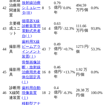
放射線
放射線治療
0.79
治療用
494.59
億円/
シミュレー
42
8
5
0.0%
0.0%
万円/個
関連装
年
タ
(Ⅲ)
置
循環器X線
主要構
0.63
診断装置用
111.66
億円/
成ユニ
43
14
4
-32.3%
93.8%
万円/個
電動式患者
年
ット
台
(Ⅰ)
歯科用X線
0.49
撮影用
ビームアラ
1273
円/
億円/
44
43
7
+0.7%
53.3%
具
インメント
個
年
装置
(Ⅰ)
骨盤画像診
断・放射線
0.46
撮影用
1.92
万
億円/
45
治療用患者
16
8
+13.7%
0.0%
具
円/個
年
体位固定具
(Ⅰ)
診断用
歯科用自動
0.4
28.38
万
億円/
46
X線関
現像装置
18
2
-6.3%
100.0%
円/個
年
連装置
(Ⅰ)
移動型アナ