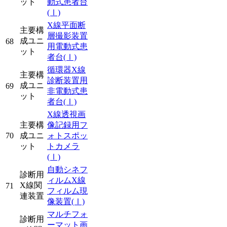
ット
動式患者台
(Ⅰ)
X線平面断
主要構
層撮影装置
成ユニ
68
用電動式患
ット
者台
(Ⅰ)
循環器X線
主要構
診断装置用
成ユニ
69
非電動式患
ット
者台
(Ⅰ)
X線透視画
主要構
像記録用フ
70
成ユニ
ォトスポッ
ット
トカメラ
(Ⅰ)
自動シネフ
診断用
ィルムX線
X線関
71
フィルム現
連装置
像装置
(Ⅰ)
マルチフォ
診断用
ーマット画