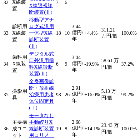
X線装
32
7
6
X線透視診
置
断装置
(Ⅱ)
移動型アナ
診断用
ログ式汎用
3.44
311.21
億円/
33
X線装
一体型X線
18
10
+4.4%
100.0%
万円/個
年
置
診断装置
(Ⅱ)
デジタル式
歯科用
3.04
口外汎用歯
58.61
万
億円/
X線装
34
6
5
-19.9%
37.2%
科X線診断
円/個
年
置
装置
(Ⅱ)
全身画像診
断・放射線
2.91
撮影用
5.13
万
億円/
35
治療用患者
98
26
+16.0%
99.2%
具
円/個
年
体位固定具
(Ⅰ)
モータなし
主要構
手動絞りX
2.68
23.43
万
億円/
36
成ユニ
線診断装置
19
8
+14.1%
100.0%
円/個
年
ット
用コリメー