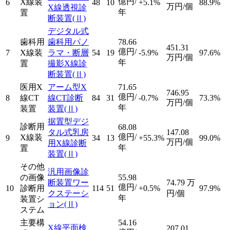
億円/
X線装
6
48
10
+5.1%
88.9%
万円/個
X線透視診
年
置
断装置
(Ⅱ)
デジタル式
歯科用
歯科用パノ
78.66
451.31
億円/
7
X線装
ラマ・断層
54
19
-5.9%
97.6%
万円/個
年
置
撮影X線診
断装置
(Ⅱ)
医用X
アーム型X
71.65
746.95
億円/
8
線CT
線CT診断
84
31
-0.7%
73.3%
万円/個
年
装置
装置
(Ⅱ)
据置型デジ
診断用
68.08
タル式乳房
147.08
億円/
X線装
9
34
13
+55.3%
99.0%
万円/個
用X線診断
年
置
装置
(Ⅱ)
その他
汎用画像診
の画像
55.98
断装置ワー
74.79
万
億円/
10
診断用
114
51
+0.5%
97.9%
クステーシ
円/個
年
装置シ
ョン
(Ⅱ)
ステム
主要構
54.16
X線平面検
207.01