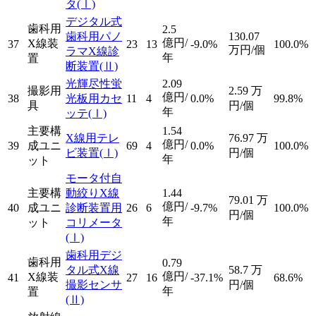
タ
(Ⅰ)
デジタル式
歯科用
2.5
歯科用パノ
130.07
億円/
X線装
37
23
13
-9.0%
100.0%
万円/個
ラマX線診
年
置
断装置
(Ⅱ)
光輝尽性蛍
2.09
撮影用
2.59
万
億円/
38
光板用カセ
11
4
0.0%
99.8%
具
円/個
年
ッテ
(Ⅰ)
主要構
1.54
X線用テレ
76.97
万
億円/
39
成ユニ
69
4
0.0%
100.0%
ビ装置
(Ⅰ)
円/個
年
ット
モータ付自
主要構
動絞りX線
1.44
79.01
万
億円/
40
成ユニ
診断装置用
26
6
-9.7%
100.0%
円/個
年
ット
コリメータ
(Ⅰ)
歯科用デジ
歯科用
0.79
タル式X線
58.7
万
億円/
X線装
41
27
16
-37.1%
68.6%
撮影センサ
円/個
年
置
(Ⅱ)