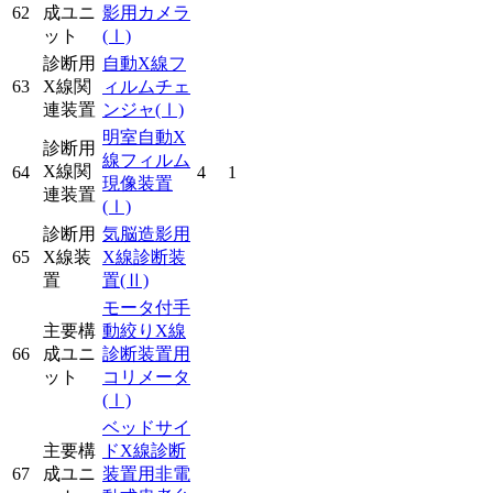
62
成ユニ
影用カメラ
ット
(Ⅰ)
診断用
自動X線フ
63
X線関
ィルムチェ
連装置
ンジャ
(Ⅰ)
明室自動X
診断用
線フィルム
X線関
64
4
1
現像装置
連装置
(Ⅰ)
診断用
気脳造影用
65
X線装
X線診断装
置
置
(Ⅱ)
モータ付手
主要構
動絞りX線
66
成ユニ
診断装置用
ット
コリメータ
(Ⅰ)
ベッドサイ
主要構
ドX線診断
67
成ユニ
装置用非電