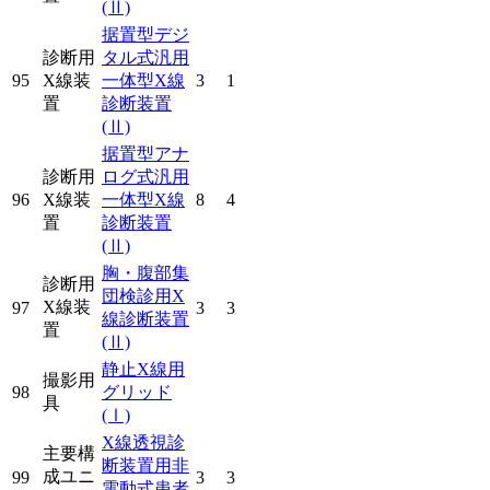
(Ⅱ)
据置型デジ
診断用
タル式汎用
95
X線装
一体型X線
3
1
置
診断装置
(Ⅱ)
据置型アナ
診断用
ログ式汎用
96
X線装
一体型X線
8
4
置
診断装置
(Ⅱ)
胸・腹部集
診断用
団検診用X
X線装
97
3
3
線診断装置
置
(Ⅱ)
静止X線用
撮影用
98
グリッド
具
(Ⅰ)
X線透視診
主要構
断装置用非
成ユニ
99
3
3
電動式患者