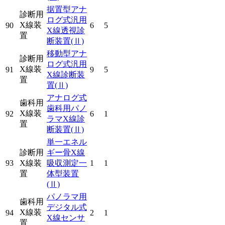
据置型アナ
診断用
ログ式汎用
X線装
90
6
5
X線透視診
置
断装置
(Ⅱ)
移動型アナ
診断用
ログ式汎用
X線装
91
9
5
X線診断装
置
置
(Ⅱ)
アナログ式
歯科用
歯科用パノ
X線装
92
6
1
ラマX線診
置
断装置
(Ⅱ)
単一エネル
診断用
ギー骨X線
93
X線装
吸収測定一
1
1
置
体型装置
(Ⅱ)
パノラマ用
歯科用
デジタル式
X線装
94
2
1
X線センサ
置