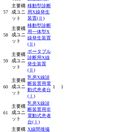
主要構
移動型診断
57
成ユニ
用X線発生
ット
装置
(Ⅱ)
移動型診断
主要構
用一体型X
成ユニ
58
線発生装置
ット
(Ⅱ)
ポータブル
主要構
診断用X線
成ユニ
59
発生装置
ット
(Ⅱ)
乳房X線診
主要構
断装置用電
成ユニ
60
1
1
動式患者台
ット
(Ⅰ)
乳房X線診
主要構
断装置用非
成ユニ
61
電動式患者
ット
台
(Ⅰ)
主要構
X線間接撮