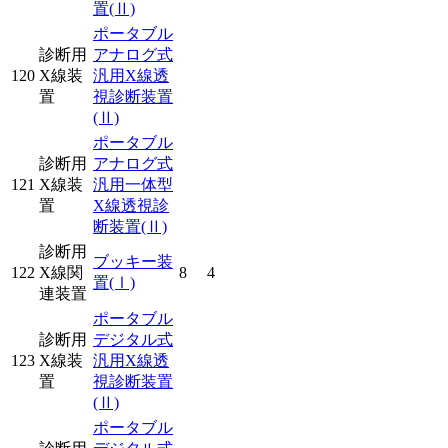
置
(Ⅱ)
ポータブル
診断用
アナログ式
120
X線装
汎用X線透
置
視診断装置
(Ⅱ)
ポータブル
診断用
アナログ式
121
X線装
汎用一体型
置
X線透視診
断装置
(Ⅱ)
診断用
ブッキー装
122
X線関
8
4
置
(Ⅰ)
連装置
ポータブル
診断用
デジタル式
123
X線装
汎用X線透
置
視診断装置
(Ⅱ)
ポータブル