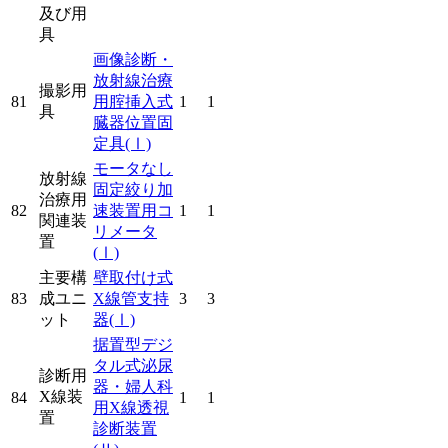
及び用
具
画像診断・
放射線治療
撮影用
81
用腟挿入式
1
1
具
臓器位置固
定具
(Ⅰ)
モータなし
放射線
固定絞り加
治療用
82
速装置用コ
1
1
関連装
リメータ
置
(Ⅰ)
主要構
壁取付け式
83
成ユニ
X線管支持
3
3
ット
器
(Ⅰ)
据置型デジ
タル式泌尿
診断用
器・婦人科
X線装
84
1
1
用X線透視
置
診断装置