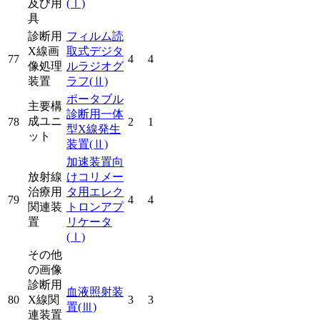
及び用
(Ⅰ)
具
診断用
フィルム読
X線画
取式デジタ
77
4
4
像処理
ルラジオグ
装置
ラフ
(Ⅱ)
ポータブル
主要構
診断用一体
成ユニ
78
2
1
型X線発生
ット
装置
(Ⅱ)
加速装置向
放射線
けコリメー
治療用
タ用エレク
79
4
4
関連装
トロンアプ
置
リケータ
(Ⅰ)
その他
の画像
診断用
血液照射装
80
X線関
3
3
置
(Ⅲ)
連装置