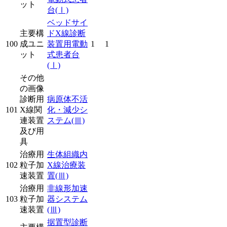
ット
台
(Ⅰ)
ベッドサイ
主要構
ドX線診断
100
成ユニ
装置用電動
1
1
ット
式患者台
(Ⅰ)
その他
の画像
診断用
病原体不活
101
X線関
化・減少シ
連装置
ステム
(Ⅲ)
及び用
具
治療用
生体組織内
102
粒子加
X線治療装
速装置
置
(Ⅲ)
治療用
非線形加速
103
粒子加
器システム
速装置
(Ⅲ)
据置型診断