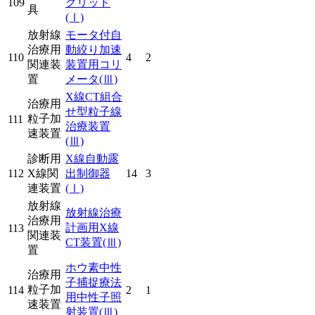
109
グリッド
具
(Ⅰ)
放射線
モータ付自
治療用
動絞り加速
110
4
2
関連装
装置用コリ
置
メータ
(Ⅲ)
X線CT組合
治療用
せ型粒子線
粒子加
111
治療装置
速装置
(Ⅲ)
診断用
X線自動露
112
X線関
出制御器
14
3
連装置
(Ⅰ)
放射線
放射線治療
治療用
計画用X線
113
関連装
CT装置
(Ⅲ)
置
ホウ素中性
治療用
子捕捉療法
粒子加
114
2
1
用中性子照
速装置
射装置
(Ⅲ)