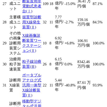
断装置用非
36.41
万
億円/
成ユニ
27
109
18
-15.0%
87.1%
電動式患者
円/個
年
ット
台
(Ⅰ)
主要構
据置型診断
7.77
159.16
億円/
28
成ユニ
用X線発生
32
11
-2.7%
84.5%
万円/個
年
ット
装置
(Ⅱ)
その他
X線画像診
の画像
6.92
断装置ワー
106.91
億円/
29
診断用
10
8
+6.8%
100.0%
万円/個
クステーシ
年
装置シ
ョン
(Ⅱ)
ステム
治療用
6.15
粒子線治療
8342.46
億円/
30
粒子加
26
8
0.0%
100.0%
万円/個
装置
(Ⅲ)
年
速装置
ポータブル
診断用
アナログ式
5.44
87.61
万
億円/
31
X線装
汎用一体型
22
11
-40.8%
93.9%
円/個
年
置
X線診断装
置
(Ⅱ)
移動型デジ
診断用
タル式汎用