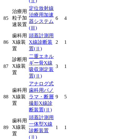
(Ⅱ)
定位放射線
治療用
治療用加速
粒子加
85
6
4
器システム
速装置
(Ⅲ)
歯科用
頭蓋計測用
86
X線装
X線診断装
2
1
置
置
(Ⅱ)
二重エネル
診断用
ギー骨X線
X線装
87
3
1
吸収測定装
置
置
(Ⅱ)
アナログ式
歯科用
歯科用パノ
88
X線装
ラマ・断層
9
5
置
撮影X線診
断装置
(Ⅱ)
頭蓋計測用
歯科用
一体型X線
X線装
89
1
1
診断装置
置
(Ⅱ)