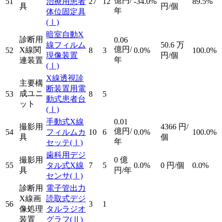
億円/
51
治療用患者
27
12
-34.0%
89.5%
具
円/個
年
体位固定具
(Ⅰ)
暗室自動X
診断用
0.06
線フィルム
50.6
万
億円/
X線関
52
8
3
0.0%
100.0%
現像装置
円/個
年
連装置
(Ⅰ)
X線透視診
主要構
断装置用電
成ユニ
53
8
5
動式患者台
ット
(Ⅰ)
手動式X線
0.01
撮影用
4366
円/
億円/
54
フィルムカ
10
6
0.0%
100.0%
具
個
年
セッテ
(Ⅰ)
歯科用デジ
撮影用
0
億
55
タル式X線
7
5
0.0%
0
円/個
0.0%
具
円/年
センサ
(Ⅰ)
診断用
電子管出力
X線画
読取式デジ
56
3
1
像処理
タルラジオ
装置
グラフ
(Ⅱ)