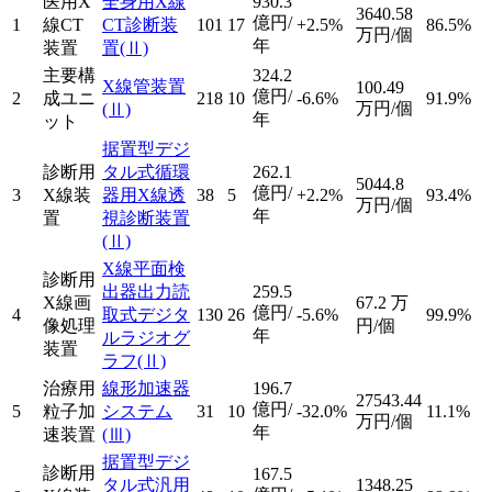
医用X
全身用X線
930.3
3640.58
億円/
1
線CT
CT診断装
101
17
+2.5%
86.5%
万円/個
年
装置
置
(Ⅱ)
主要構
324.2
X線管装置
100.49
億円/
2
成ユニ
218
10
-6.6%
91.9%
万円/個
(Ⅱ)
年
ット
据置型デジ
診断用
タル式循環
262.1
5044.8
億円/
3
X線装
器用X線透
38
5
+2.2%
93.4%
万円/個
年
置
視診断装置
(Ⅱ)
X線平面検
診断用
出器出力読
259.5
X線画
67.2
万
億円/
4
取式デジタ
130
26
-5.6%
99.9%
像処理
円/個
年
ルラジオグ
装置
ラフ
(Ⅱ)
治療用
線形加速器
196.7
27543.44
億円/
5
粒子加
システム
31
10
-32.0%
11.1%
万円/個
年
速装置
(Ⅲ)
据置型デジ
診断用
167.5
タル式汎用
1348.25