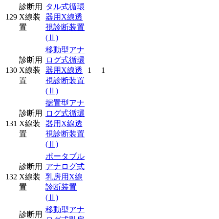
診断用
タル式循環
129
X線装
器用X線透
置
視診断装置
(Ⅱ)
移動型アナ
診断用
ログ式循環
130
X線装
器用X線透
1
1
置
視診断装置
(Ⅱ)
据置型アナ
診断用
ログ式循環
131
X線装
器用X線透
置
視診断装置
(Ⅱ)
ポータブル
診断用
アナログ式
132
X線装
乳房用X線
置
診断装置
(Ⅱ)
移動型アナ
診断用