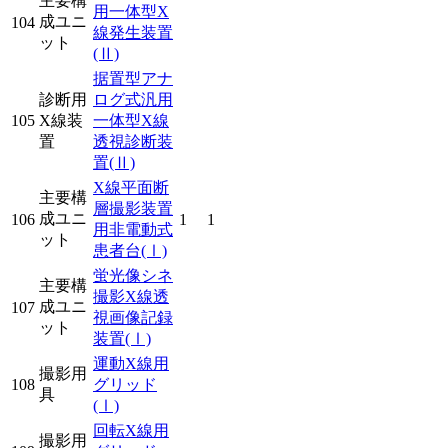
主要構
用一体型X
成ユニ
104
線発生装置
ット
(Ⅱ)
据置型アナ
診断用
ログ式汎用
105
X線装
一体型X線
置
透視診断装
置
(Ⅱ)
X線平面断
主要構
層撮影装置
成ユニ
106
1
1
用非電動式
ット
患者台
(Ⅰ)
蛍光像シネ
主要構
撮影X線透
成ユニ
107
視画像記録
ット
装置
(Ⅰ)
運動X線用
撮影用
108
グリッド
具
(Ⅰ)
回転X線用
撮影用