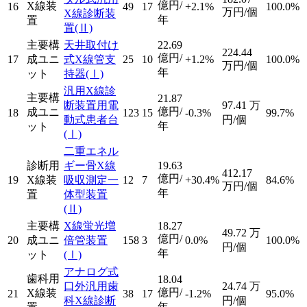
億円/
X線装
16
49
17
+2.1%
100.0%
万円/個
X線診断装
年
置
置
(Ⅱ)
主要構
天井取付け
22.69
224.44
億円/
17
成ユニ
式X線管支
25
10
+1.2%
100.0%
万円/個
年
ット
持器
(Ⅰ)
汎用X線診
主要構
21.87
断装置用電
97.41
万
億円/
成ユニ
18
123
15
-0.3%
99.7%
動式患者台
円/個
年
ット
(Ⅰ)
二重エネル
診断用
ギー骨X線
19.63
412.17
億円/
19
X線装
吸収測定一
12
7
+30.4%
84.6%
万円/個
年
置
体型装置
(Ⅱ)
主要構
X線蛍光増
18.27
49.72
万
億円/
20
成ユニ
倍管装置
158
3
0.0%
100.0%
円/個
年
ット
(Ⅰ)
アナログ式
歯科用
18.04
口外汎用歯
24.74
万
億円/
X線装
21
38
17
-1.2%
95.0%
科X線診断
円/個
年