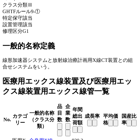
クラス分類
Ⅲ
GHTFルール
9-①
特定保守
該当
設置管理
該当
修理区分
G1
一般的名称定義
線形加速器システムと放射線治療計画用X線CT装置との組
合せシステムをいう。
医療用エックス線装置及び医療用エッ
クス線装置用エックス線管一覧
品
企
年間
一般的名称
目
業
カテゴ
総出
成長率
平均価
国産比
No.
（クラス分
数
数
リー
荷額
格
率
類）