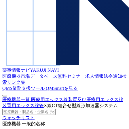
薬事情報ナビ
YAKUJI NAVI
医療機器市場データベース
無料セミナー
求人情報
法令通知検
索
リンク集
QMS業務支援ツール
QMSmartを見る
医療機器一覧
医療用エックス線装置及び医療用エックス線
装置用エックス線管
X線CT組合せ型線形加速器システム
ウォッチリスト
医療機器 一般的名称