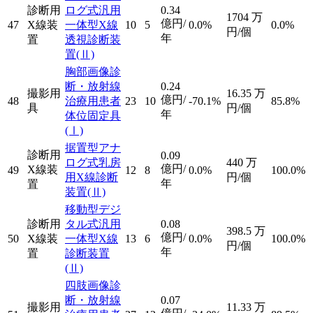
診断用
ログ式汎用
0.34
1704
万
億円/
47
X線装
一体型X線
10
5
0.0%
0.0%
円/個
年
置
透視診断装
置
(Ⅱ)
胸部画像診
断・放射線
0.24
撮影用
16.35
万
億円/
48
治療用患者
23
10
-70.1%
85.8%
具
円/個
年
体位固定具
(Ⅰ)
据置型アナ
診断用
0.09
ログ式乳房
440
万
億円/
X線装
49
12
8
0.0%
100.0%
用X線診断
円/個
年
置
装置
(Ⅱ)
移動型デジ
診断用
タル式汎用
0.08
398.5
万
億円/
50
X線装
一体型X線
13
6
0.0%
100.0%
円/個
年
置
診断装置
(Ⅱ)
四肢画像診
断・放射線
0.07
撮影用
11.33
万