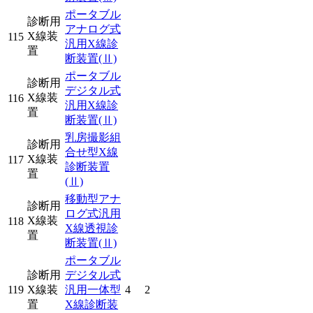
ポータブル
診断用
アナログ式
X線装
115
汎用X線診
置
断装置
(Ⅱ)
ポータブル
診断用
デジタル式
X線装
116
汎用X線診
置
断装置
(Ⅱ)
乳房撮影組
診断用
合せ型X線
X線装
117
診断装置
置
(Ⅱ)
移動型アナ
診断用
ログ式汎用
X線装
118
X線透視診
置
断装置
(Ⅱ)
ポータブル
診断用
デジタル式
119
X線装
汎用一体型
4
2
置
X線診断装