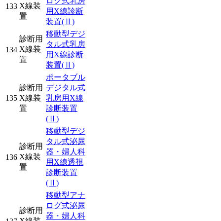
ログ式乳房
X線装
133
用X線診断
置
装置
(Ⅱ)
移動型デジ
診断用
タル式乳房
X線装
134
用X線診断
置
装置
(Ⅱ)
ポータブル
診断用
デジタル式
135
X線装
乳房用X線
置
診断装置
(Ⅱ)
移動型デジ
タル式泌尿
診断用
器・婦人科
X線装
136
用X線透視
置
診断装置
(Ⅱ)
移動型アナ
ログ式泌尿
診断用
器・婦人科
X線装