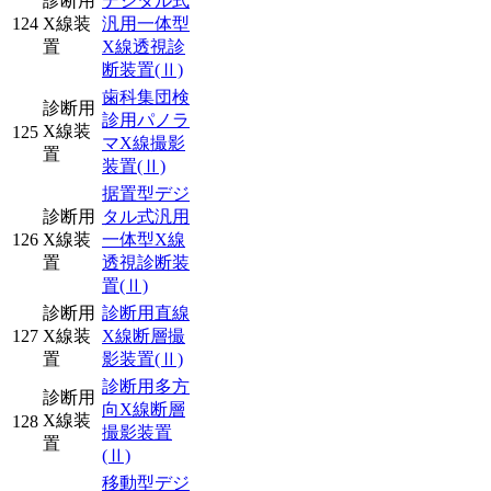
診断用
デジタル式
124
X線装
汎用一体型
置
X線透視診
断装置
(Ⅱ)
歯科集団検
診断用
診用パノラ
X線装
125
マX線撮影
置
装置
(Ⅱ)
据置型デジ
診断用
タル式汎用
126
X線装
一体型X線
置
透視診断装
置
(Ⅱ)
診断用
診断用直線
127
X線装
X線断層撮
置
影装置
(Ⅱ)
診断用多方
診断用
向X線断層
X線装
128
撮影装置
置
(Ⅱ)
移動型デジ