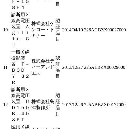
Ｆ－１５
目
８Ｈ４
診断用Ｘ
線高電圧
認
株式会社ケ
装置 Ａ
証
ンコー・ト
10
2014/04/10
226AGBZX00027000
ｇｉｌｉ
品
キナー
ｔａ－Ｇ
目
Ⅱ
一般Ｘ線
撮影装
認
株式会社テ
置 Ｔ－
証
ィーアンド
11
2013/12/27
225ALBZX00029000
ＢＯＤ
品
エス
Ｙ ３２
目
Ｒ
診断用Ｘ
線高電圧
認
装置 Ｕ
株式会社島
証
12
2013/12/26
225ABBZX00177000
Ｄ１５０
津製作所
品
Ｂ－４０
目
ＳＰＴ
医用Ｘ線