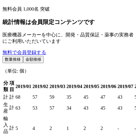
無料会員
1,000
名 突破
統計情報は会員限定コンテンツです
医療機器メーカーを中心に、開発・品質保証・薬事の実務者
にご利用いただいています
無料で会員登録する
数量推移
金額推移
（単位: 個）
分
項
2019/01
2019/02
2019/03
2019/04
2019/05
2019/06
2019/07
類
目
計
計
68
57
59
35
45
47
43
生
計
63
53
57
34
43
45
43
産
輸
入
計
5
4
2
1
2
2
-
-
品