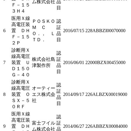
ム株式会社
品
Ｆ－１５
目
３Ｈ４
医用Ｘ線
ＰＯＳＫＯ
認
高電圧装
Ｍ Ｃ
証
6
置 ＤＨ
2016/07/15
228ABBZI00070000
Ｏ．， Ｌ
品
Ｆ－１５
ＴＤ．
目
２Ｐ
診断用Ｘ
認
線高電圧
株式会社島
証
7
装置 Ｕ
2016/06/01
22000BZX00455000
津製作所
品
Ｄ１５０
目
Ｇ－４０
診断用Ｘ
認
線高電圧
オーティー
証
8
装置 Ｏ
エス株式会
2014/09/17
226ALBZX00019000
品
ＳＸ－５
社
目
０ＲＦ
医用Ｘ線
認
高電圧装
富士フイル
証
9
置 ＤＨ
2014/06/27
226ABBZX00084000
ム株式会社
品