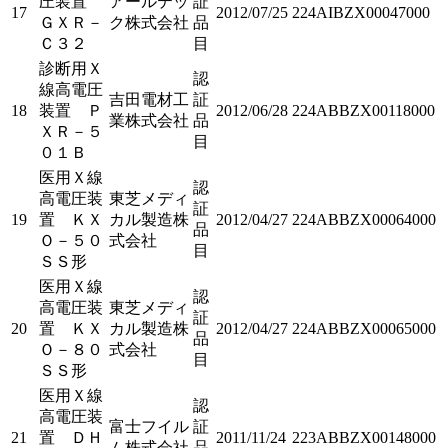
圧装置
アールテッ
証
17
2012/07/25
224AIBZX00047000
ＧＸＲ－
ク株式会社
品
Ｃ３２
目
診断用Ｘ
認
線高電圧
吉田電材工
証
18
装置 Ｐ
2012/06/28
224ABBZX00118000
業株式会社
品
ＸＲ－５
目
０１Ｂ
医用Ｘ線
認
高電圧装
東芝メディ
証
19
置 ＫＸ
カル製造株
2012/04/27
224ABBZX00064000
品
Ｏ－５０
式会社
目
ＳＳ形
医用Ｘ線
認
高電圧装
東芝メディ
証
20
置 ＫＸ
カル製造株
2012/04/27
224ABBZX00065000
品
Ｏ－８０
式会社
目
ＳＳ形
医用Ｘ線
認
高電圧装
富士フイル
証
21
置 ＤＨ
2011/11/24
223ABBZX00148000
ム株式会社
品