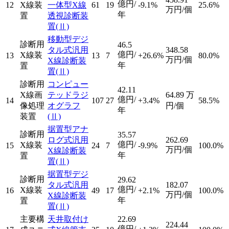
億円/
12
X線装
一体型X線
61
19
-9.1%
25.6%
万円/個
年
置
透視診断装
置
(Ⅱ)
移動型デジ
診断用
46.5
タル式汎用
348.58
億円/
X線装
13
13
7
+26.6%
80.0%
万円/個
X線診断装
年
置
置
(Ⅱ)
診断用
コンピュー
42.11
X線画
テッドラジ
64.89
万
億円/
14
107
27
+3.4%
58.5%
像処理
オグラフ
円/個
年
装置
(Ⅱ)
据置型アナ
診断用
35.57
ログ式汎用
262.69
億円/
X線装
15
24
7
-9.9%
100.0%
万円/個
X線診断装
年
置
置
(Ⅱ)
据置型デジ
診断用
29.62
タル式汎用
182.07
億円/
X線装
16
49
17
+2.1%
100.0%
万円/個
X線診断装
年
置
置
(Ⅱ)
主要構
天井取付け
22.69
224.44
億円/