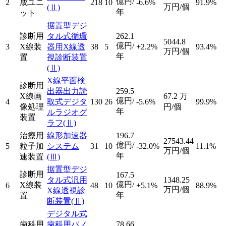
億円/
2
成ユニ
218
10
-6.6%
91.9%
万円/個
(Ⅱ)
年
ット
据置型デジ
診断用
タル式循環
262.1
5044.8
億円/
3
X線装
器用X線透
38
5
+2.2%
93.4%
万円/個
年
置
視診断装置
(Ⅱ)
X線平面検
診断用
出器出力読
259.5
X線画
67.2
万
億円/
4
取式デジタ
130
26
-5.6%
99.9%
像処理
円/個
年
ルラジオグ
装置
ラフ
(Ⅱ)
治療用
線形加速器
196.7
27543.44
億円/
5
粒子加
システム
31
10
-32.0%
11.1%
万円/個
年
速装置
(Ⅲ)
据置型デジ
診断用
167.5
タル式汎用
1348.25
億円/
X線装
6
48
10
+5.1%
88.9%
万円/個
X線透視診
年
置
断装置
(Ⅱ)
デジタル式
歯科用
歯科用パノ
78.66