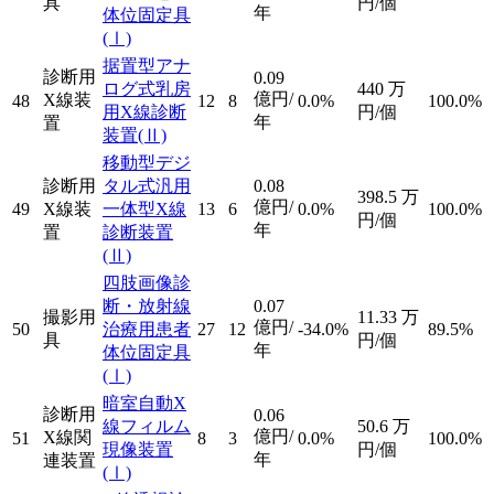
具
円/個
年
体位固定具
(Ⅰ)
据置型アナ
診断用
0.09
ログ式乳房
440
万
億円/
X線装
48
12
8
0.0%
100.0%
用X線診断
円/個
年
置
装置
(Ⅱ)
移動型デジ
診断用
タル式汎用
0.08
398.5
万
億円/
49
X線装
一体型X線
13
6
0.0%
100.0%
円/個
年
置
診断装置
(Ⅱ)
四肢画像診
断・放射線
0.07
撮影用
11.33
万
億円/
50
治療用患者
27
12
-34.0%
89.5%
具
円/個
年
体位固定具
(Ⅰ)
暗室自動X
診断用
0.06
線フィルム
50.6
万
億円/
X線関
51
8
3
0.0%
100.0%
現像装置
円/個
年
連装置
(Ⅰ)