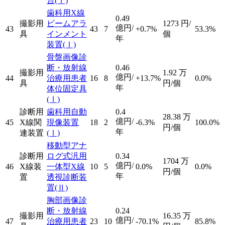
台
(Ⅰ)
歯科用X線
0.49
撮影用
ビームアラ
1273
円/
億円/
43
43
7
+0.7%
53.3%
具
インメント
個
年
装置
(Ⅰ)
骨盤画像診
断・放射線
0.46
撮影用
1.92
万
億円/
44
治療用患者
16
8
+13.7%
0.0%
具
円/個
年
体位固定具
(Ⅰ)
診断用
歯科用自動
0.4
28.38
万
億円/
45
X線関
現像装置
18
2
-6.3%
100.0%
円/個
年
連装置
(Ⅰ)
移動型アナ
診断用
ログ式汎用
0.34
1704
万
億円/
46
X線装
一体型X線
10
5
0.0%
0.0%
円/個
年
置
透視診断装
置
(Ⅱ)
胸部画像診
断・放射線
0.24
撮影用
16.35
万
億円/
47
治療用患者
23
10
-70.1%
85.8%