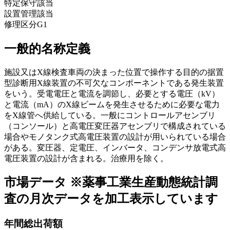
特定保守
該当
設置管理
該当
修理区分
G1
一般的名称定義
施設又はX線検査車両の決まった位置で操作する目的の据置
型診断用X線装置の不可欠なコンポーネントである発生装置
をいう。受電電圧と電流を調節し、必要とする電圧（kV）
と電流（mA）のX線ビームを発生させるために必要な電力
をX線管へ供給している。一般にコントロールアセンブリ
（コンソール）と高電圧変圧器アセンブリで構成されている
場合やモノタンク式高電圧装置の設計が用いられている場合
がある。変圧器、定電圧、インバータ、コンデンサ放電式高
電圧装置の設計が含まれる。治療用を除く。
市場データ
※薬事工業生産動態統計調
査の月次データを加工表示しています
年間総出荷額