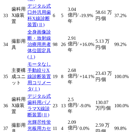
デジタル式
歯科用
3.04
口外汎用歯
58.61
万
億円/
X線装
33
6
5
-19.9%
37.2%
科X線診断
円/個
年
置
装置
(Ⅱ)
全身画像診
断・放射線
2.91
撮影用
5.13
万
億円/
34
治療用患者
98
26
+16.0%
99.2%
具
円/個
年
体位固定具
(Ⅰ)
モータなし
主要構
手動絞りX
2.68
23.43
万
億円/
35
成ユニ
線診断装置
19
8
+14.1%
100.0%
円/個
年
ット
用コリメー
タ
(Ⅰ)
デジタル式
歯科用
2.5
歯科用パノ
130.07
億円/
X線装
36
23
13
-9.0%
100.0%
万円/個
ラマX線診
年
置
断装置
(Ⅱ)
光輝尽性蛍
2.09
撮影用
2.59
万
億円/
37
光板用カセ
11
4
0.0%
99.8%
具
円/個