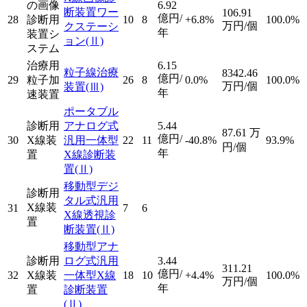
の画像
6.92
断装置ワー
106.91
億円/
28
診断用
10
8
+6.8%
100.0%
万円/個
クステーシ
年
装置シ
ョン
(Ⅱ)
ステム
治療用
6.15
粒子線治療
8342.46
億円/
29
粒子加
26
8
0.0%
100.0%
万円/個
装置
(Ⅲ)
年
速装置
ポータブル
診断用
アナログ式
5.44
87.61
万
億円/
30
X線装
汎用一体型
22
11
-40.8%
93.9%
円/個
年
置
X線診断装
置
(Ⅱ)
移動型デジ
診断用
タル式汎用
X線装
31
7
6
X線透視診
置
断装置
(Ⅱ)
移動型アナ
診断用
ログ式汎用
3.44
311.21
億円/
32
X線装
一体型X線
18
10
+4.4%
100.0%
万円/個
年
置
診断装置
(Ⅱ)