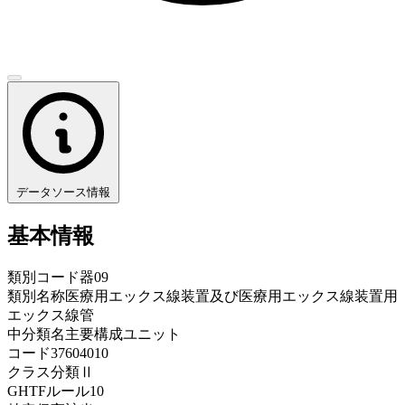
データソース情報
基本情報
類別コード
器09
類別名称
医療用エックス線装置及び医療用エックス線装置用
エックス線管
中分類名
主要構成ユニット
コード
37604010
クラス分類
Ⅱ
GHTFルール
10