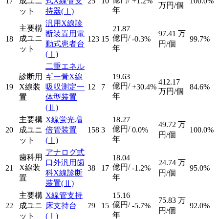
17
成ユニ
式X線管支
25
10
+1.2%
100.0%
万円/個
年
ット
持器
(Ⅰ)
汎用X線診
主要構
21.87
断装置用電
97.41
万
億円/
成ユニ
18
123
15
-0.3%
99.7%
動式患者台
円/個
年
ット
(Ⅰ)
二重エネル
診断用
ギー骨X線
19.63
412.17
億円/
19
X線装
吸収測定一
12
7
+30.4%
84.6%
万円/個
年
置
体型装置
(Ⅱ)
主要構
X線蛍光増
18.27
49.72
万
億円/
20
成ユニ
倍管装置
158
3
0.0%
100.0%
円/個
年
ット
(Ⅰ)
アナログ式
歯科用
18.04
口外汎用歯
24.74
万
億円/
X線装
21
38
17
-1.2%
95.0%
科X線診断
円/個
年
置
装置
(Ⅱ)
主要構
X線管支持
15.16
75.83
万
億円/
22
成ユニ
床支持台
79
15
-5.7%
92.0%
円/個
年
ット
(Ⅰ)