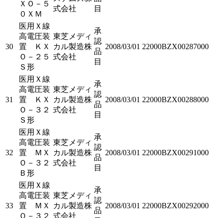
ＸＯ－５
式会社
目
０ＸＭ
医用Ｘ線
承
高電圧装
東芝メディ
認
30
置 ＫＸ
カル製造株
2008/03/01
22000BZX00287000
品
Ｏ－２５
式会社
目
Ｓ形
医用Ｘ線
承
高電圧装
東芝メディ
認
31
置 ＫＸ
カル製造株
2008/03/01
22000BZX00288000
品
Ｏ－３２
式会社
目
Ｓ形
医用Ｘ線
承
高電圧装
東芝メディ
認
32
置 ＭＸ
カル製造株
2008/03/01
22000BZX00291000
品
Ｏ－３２
式会社
目
Ｂ形
医用Ｘ線
承
高電圧装
東芝メディ
認
33
置 ＭＸ
カル製造株
2008/03/01
22000BZX00292000
品
Ｏ－３２
式会社