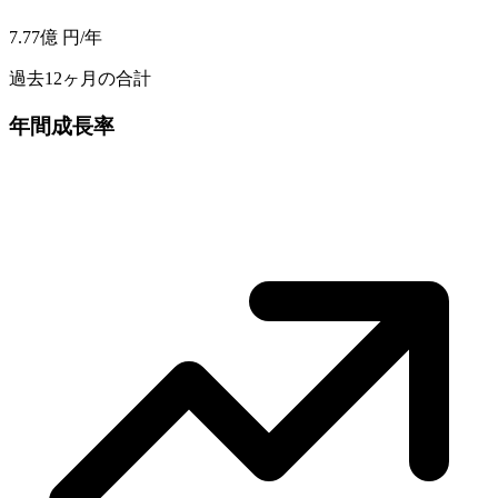
7.77億
円/年
過去12ヶ月の合計
年間成長率