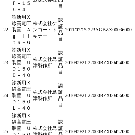
Ｆ－１５
目
５Ｈ４
診断用Ｘ
認
線高電圧
株式会社ケ
証
22
装置 Ａ
ンコー・ト
2011/02/15
223AGBZX00036000
品
ｇｉｌｉ
キナー
目
ｔａ－Ｇ
診断用Ｘ
認
線高電圧
株式会社島
証
23
装置 Ｕ
2010/09/21
22000BZX00454000
津製作所
品
Ｄ１５０
目
Ｂ－４０
診断用Ｘ
認
線高電圧
株式会社島
証
24
装置 Ｕ
2010/09/21
22000BZX00456000
津製作所
品
Ｄ１５０
目
Ｌ－４０
診断用Ｘ
線高電圧
認
装置 Ｕ
株式会社島
証
25
2010/09/21
22000BZX00457000
Ｄ１５０
津製作所
品