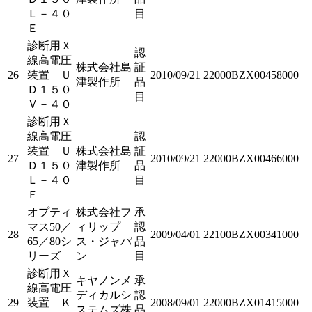
Ｌ－４０
目
Ｅ
診断用Ｘ
認
線高電圧
株式会社島
証
26
装置 Ｕ
2010/09/21
22000BZX00458000
津製作所
品
Ｄ１５０
目
Ｖ－４０
診断用Ｘ
線高電圧
認
装置 Ｕ
株式会社島
証
27
2010/09/21
22000BZX00466000
Ｄ１５０
津製作所
品
Ｌ－４０
目
Ｆ
オプティ
株式会社フ
承
マス50／
ィリップ
認
28
2009/04/01
22100BZX00341000
65／80シ
ス・ジャパ
品
リーズ
ン
目
診断用Ｘ
キヤノンメ
承
線高電圧
ディカルシ
認
29
装置 Ｋ
2008/09/01
22000BZX01415000
ステムズ株
品