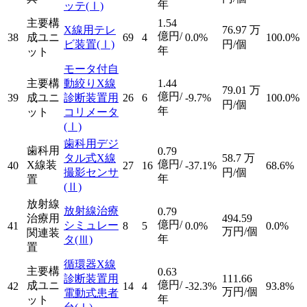
年
ッテ
(Ⅰ)
主要構
1.54
X線用テレ
76.97
万
億円/
38
成ユニ
69
4
0.0%
100.0%
ビ装置
(Ⅰ)
円/個
年
ット
モータ付自
主要構
動絞りX線
1.44
79.01
万
億円/
39
成ユニ
診断装置用
26
6
-9.7%
100.0%
円/個
年
ット
コリメータ
(Ⅰ)
歯科用デジ
歯科用
0.79
タル式X線
58.7
万
億円/
X線装
40
27
16
-37.1%
68.6%
撮影センサ
円/個
年
置
(Ⅱ)
放射線
放射線治療
0.79
治療用
494.59
億円/
シミュレー
41
8
5
0.0%
0.0%
万円/個
関連装
年
タ
(Ⅲ)
置
循環器X線
主要構
0.63
診断装置用
111.66
億円/
成ユニ
42
14
4
-32.3%
93.8%
万円/個
電動式患者
年
ット