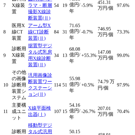
451.31
億円/
7
X線装
ラマ・断層
54
19
-5.9%
97.6%
万円/個
年
置
撮影X線診
断装置
(Ⅱ)
医用X
アーム型X
71.65
746.95
億円/
8
線CT
線CT診断
84
31
-0.7%
73.3%
万円/個
年
装置
装置
(Ⅱ)
据置型デジ
診断用
68.08
タル式乳房
147.08
億円/
X線装
9
34
13
+55.3%
99.0%
万円/個
用X線診断
年
置
装置
(Ⅱ)
その他
汎用画像診
の画像
55.98
断装置ワー
74.79
万
億円/
10
診断用
114
51
+0.5%
97.9%
クステーシ
円/個
年
装置シ
ョン
(Ⅱ)
ステム
主要構
54.16
X線平面検
207.01
億円/
11
成ユニ
107
15
-26.7%
70.4%
万円/個
出器
(Ⅰ)
年
ット
移動型デジ
診断用
タル式汎用
50.15
458.91