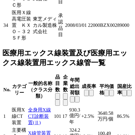
目
Ｃ形
医用Ｘ線
承
高電圧装
東芝メディ
認
34
置 ＫＸ
カル製造株
2008/03/01
22000BZX00289000
品
Ｏ－３２
式会社
目
ＳＦ形
医療用エックス線装置及び医療用エッ
クス線装置用エックス線管一覧
品
企
年間
一般的名称
目
業
カテゴ
総出
成長率
平均価
国産比
No.
（クラス分
数
数
リー
荷額
格
率
類）
医用X
全身用X線
930.3
3640.58
億円/
1
線CT
CT診断装
101
17
+2.5%
86.5%
万円/個
年
装置
置
(Ⅱ)
主要構
324.2
X線管装置
100.49