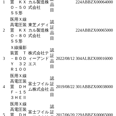
1
置 ＫＸ
カル製造株
224ABBZX00064000
品
Ｏ－５０
式会社
目
ＳＳ形
医用Ｘ線
認
高電圧装
東芝メディ
証
2
置 ＫＸ
カル製造株
224ABBZX00065000
品
Ｏ－８０
式会社
目
ＳＳ形
Ｘ線撮影
認
装置 Ｔ
株式会社テ
証
3
－ＢＯＤ
ィーアンド
2022/08/12
304ALBZX00016000
品
Ｙ ３２
エス
目
Ｒ１００
医用Ｘ線
認
高電圧装
富士フイル
証
4
置 ＤＨ
2019/08/22
301ABBZX00038000
ム株式会社
品
Ｆ－１５
目
３ＨＥⅡ
医用Ｘ線
認
高電圧装
富士フイル
証
5
置 ＤＨ
2017/06/20
229ABBZX00065000