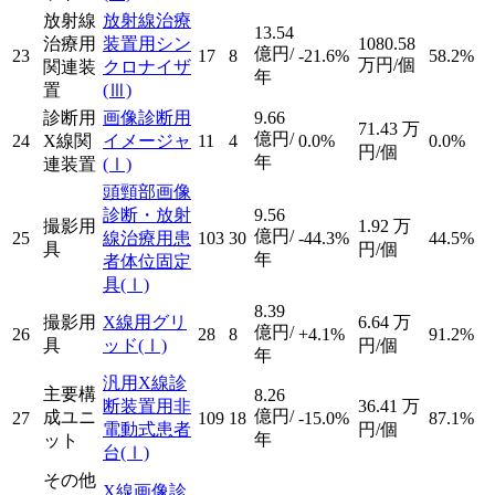
放射線
放射線治療
13.54
治療用
装置用シン
1080.58
億円/
23
17
8
-21.6%
58.2%
万円/個
関連装
クロナイザ
年
置
(Ⅲ)
診断用
画像診断用
9.66
71.43
万
億円/
24
X線関
イメージャ
11
4
0.0%
0.0%
円/個
年
連装置
(Ⅰ)
頭頸部画像
診断・放射
9.56
撮影用
1.92
万
億円/
25
線治療用患
103
30
-44.3%
44.5%
具
円/個
年
者体位固定
具
(Ⅰ)
8.39
撮影用
X線用グリ
6.64
万
億円/
26
28
8
+4.1%
91.2%
具
ッド
(Ⅰ)
円/個
年
汎用X線診
主要構
8.26
断装置用非
36.41
万
億円/
成ユニ
27
109
18
-15.0%
87.1%
電動式患者
円/個
年
ット
台
(Ⅰ)
その他
X線画像診