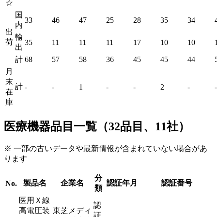
☆
国
33
46
47
25
28
35
34
内
出
輸
荷
35
11
11
11
17
10
10
出
計
68
57
58
36
45
45
44
月
末
計
-
-
1
-
-
2
-
-
在
庫
医療機器品目一覧（32品目、11社）
※ 一部の古いデータや最新情報が含まれていない場合があ
ります
分
製品名
企業名
認証年月
認証番号
No.
類
医用Ｘ線
認
高電圧装
東芝メディ
証