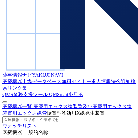
薬事情報ナビ
YAKUJI NAVI
医療機器市場データベース
無料セミナー
求人情報
法令通知検
索
リンク集
QMS業務支援ツール
QMSmartを見る
医療機器一覧
医療用エックス線装置及び医療用エックス線
装置用エックス線管
据置型診断用X線発生装置
ウォッチリスト
医療機器 一般的名称