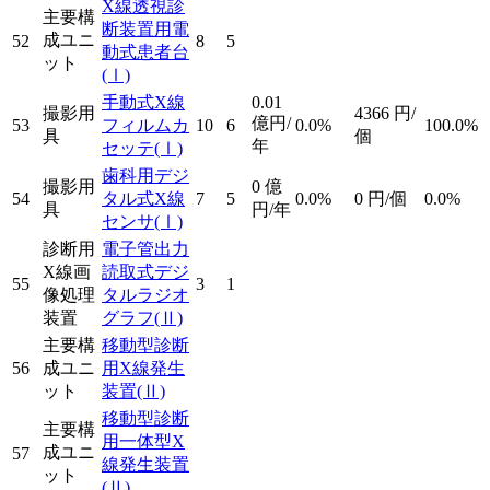
X線透視診
主要構
断装置用電
成ユニ
52
8
5
動式患者台
ット
(Ⅰ)
手動式X線
0.01
撮影用
4366
円/
億円/
53
フィルムカ
10
6
0.0%
100.0%
具
個
年
セッテ
(Ⅰ)
歯科用デジ
撮影用
0
億
54
タル式X線
7
5
0.0%
0
円/個
0.0%
具
円/年
センサ
(Ⅰ)
診断用
電子管出力
X線画
読取式デジ
55
3
1
像処理
タルラジオ
装置
グラフ
(Ⅱ)
主要構
移動型診断
56
成ユニ
用X線発生
ット
装置
(Ⅱ)
移動型診断
主要構
用一体型X
成ユニ
57
線発生装置
ット
(Ⅱ)