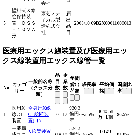
会社
壁掛式Ｘ線
東芝メデ
届
管保持装
ィカル製
出
5
置 ＤＳＳ
2008/10
09B2X00011000013
造株式会
品
－１０ＭＡ
社
目
形
医療用エックス線装置及び医療用エッ
クス線装置用エックス線管一覧
品
企
年間
一般的名称
目
業
カテゴ
総出
成長率
平均価
国産比
No.
（クラス分
数
数
リー
荷額
格
率
類）
医用X
全身用X線
930.3
3640.58
億円/
1
線CT
CT診断装
101
17
+2.5%
86.5%
万円/個
年
装置
置
(Ⅱ)
主要構
324.2
X線管装置
100.49
億円/
2
成ユニ
218
10
-6.6%
91.9%