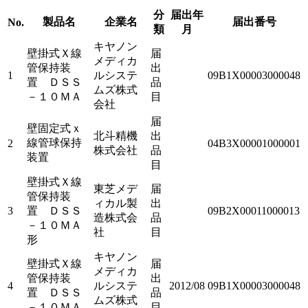
分
届出年
製品名
企業名
届出番号
No.
類
月
キヤノン
壁掛式Ｘ線
届
メディカ
管保持装
出
1
ルシステ
09B1X00003000048
置 ＤＳＳ
品
ムズ株式
－１０ＭＡ
目
会社
届
壁固定式ｘ
北斗精機
出
線管球保持
2
04B3X00001000001
株式会社
品
装置
目
壁掛式Ｘ線
東芝メデ
届
管保持装
ィカル製
出
3
置 ＤＳＳ
09B2X00011000013
造株式会
品
－１０ＭＡ
社
目
形
キヤノン
壁掛式Ｘ線
届
メディカ
管保持装
出
4
ルシステ
2012/08
09B1X00003000048
置 ＤＳＳ
品
ムズ株式
－１０ＭＡ
目