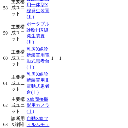
主要構
用一体型X
成ユニ
58
線発生装置
ット
(Ⅱ)
ポータブル
主要構
診断用X線
成ユニ
59
発生装置
ット
(Ⅱ)
乳房X線診
主要構
断装置用電
成ユニ
60
1
1
動式患者台
ット
(Ⅰ)
乳房X線診
主要構
断装置用非
成ユニ
61
電動式患者
ット
台
(Ⅰ)
主要構
X線間接撮
62
成ユニ
影用カメラ
ット
(Ⅰ)
診断用
自動X線フ
63
X線関
ィルムチェ