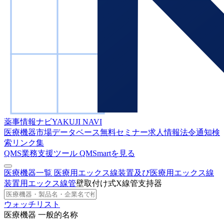
薬事情報ナビ
YAKUJI NAVI
医療機器市場データベース
無料セミナー
求人情報
法令通知検
索
リンク集
QMS業務支援ツール
QMSmartを見る
医療機器一覧
医療用エックス線装置及び医療用エックス線
装置用エックス線管
壁取付け式X線管支持器
ウォッチリスト
医療機器 一般的名称