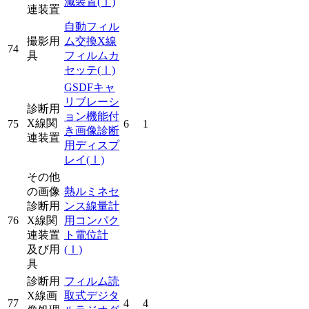
減装置
(Ⅰ)
連装置
自動フィル
撮影用
ム交換X線
74
具
フィルムカ
セッテ
(Ⅰ)
GSDFキャ
リブレーシ
診断用
ョン機能付
X線関
75
6
1
き画像診断
連装置
用ディスプ
レイ
(Ⅰ)
その他
の画像
熱ルミネセ
診断用
ンス線量計
76
X線関
用コンパク
連装置
ト電位計
及び用
(Ⅰ)
具
診断用
フィルム読
X線画
取式デジタ
77
4
4