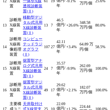
億円/
12
X線装
一体型X線
61
19
-9.1%
25.6%
万円/個
年
置
透視診断装
置
(Ⅱ)
移動型デジ
診断用
46.5
タル式汎用
348.58
億円/
X線装
13
13
7
+26.6%
80.0%
万円/個
X線診断装
年
置
置
(Ⅱ)
診断用
コンピュー
42.11
X線画
テッドラジ
64.89
万
億円/
14
107
27
+3.4%
58.5%
像処理
オグラフ
円/個
年
装置
(Ⅱ)
据置型アナ
診断用
35.57
ログ式汎用
262.69
億円/
X線装
15
24
7
-9.9%
100.0%
万円/個
X線診断装
年
置
置
(Ⅱ)
据置型デジ
診断用
29.62
タル式汎用
182.07
億円/
X線装
16
49
17
+2.1%
100.0%
万円/個
X線診断装
年
置
置
(Ⅱ)
主要構
天井取付け
22.69
224.44
億円/
17
成ユニ
式X線管支
25
10
+1.2%
100.0%