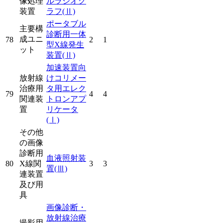
像処理
ルラジオグ
装置
ラフ
(Ⅱ)
ポータブル
主要構
診断用一体
成ユニ
78
2
1
型X線発生
ット
装置
(Ⅱ)
加速装置向
放射線
けコリメー
治療用
タ用エレク
79
4
4
関連装
トロンアプ
置
リケータ
(Ⅰ)
その他
の画像
診断用
血液照射装
80
X線関
3
3
置
(Ⅲ)
連装置
及び用
具
画像診断・
放射線治療
撮影用