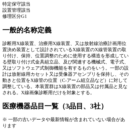
特定保守
該当
設置管理
該当
修理区分
G1
一般的名称定義
診断用X線装置、治療用X線装置、又は放射線治療計画用位
置決め装置として設計されているX線装置のX線管装置の取
り付け、保持、位置調整のために使用する構造を形成してい
る壁取り付け式金具組立品、及び関連する機械式、電子式、
又はソフトウェア式制御機能を有するものをいう。一部の設
計は放射線用カセット又は受像器アセンブリを保持し、その
動きと位置をX線管の位置（C-アーム組立品など）に対して
調整している。本装置群はX線装置の部品又は付属品と見な
される。X線画像診断用だけを対象とする。
医療機器品目一覧（3品目、3社）
※ 一部の古いデータや最新情報が含まれていない場合があ
ります