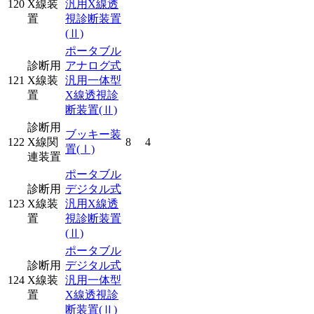
120
X線装
汎用X線透
置
視診断装置
(Ⅱ)
ポータブル
診断用
アナログ式
121
X線装
汎用一体型
置
X線透視診
断装置
(Ⅱ)
診断用
ブッキー装
122
X線関
8
4
置
(Ⅰ)
連装置
ポータブル
診断用
デジタル式
123
X線装
汎用X線透
置
視診断装置
(Ⅱ)
ポータブル
診断用
デジタル式
124
X線装
汎用一体型
置
X線透視診
断装置
(Ⅱ)