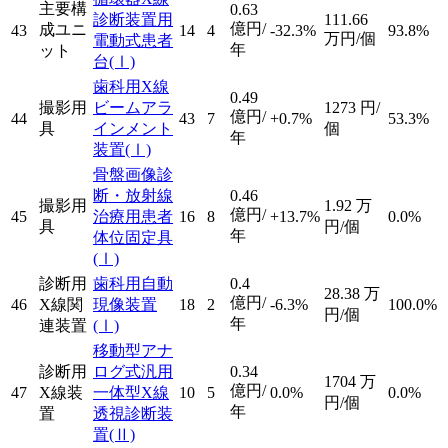
主要構
0.63
診断装置用
111.66
億円/
成ユニ
43
14
4
-32.3%
93.8%
万円/個
電動式患者
年
ット
台
(Ⅰ)
歯科用X線
0.49
撮影用
ビームアラ
1273
円/
億円/
44
43
7
+0.7%
53.3%
具
インメント
個
年
装置
(Ⅰ)
骨盤画像診
断・放射線
0.46
撮影用
1.92
万
億円/
45
治療用患者
16
8
+13.7%
0.0%
具
円/個
年
体位固定具
(Ⅰ)
診断用
歯科用自動
0.4
28.38
万
億円/
46
X線関
現像装置
18
2
-6.3%
100.0%
円/個
年
連装置
(Ⅰ)
移動型アナ
診断用
ログ式汎用
0.34
1704
万
億円/
47
X線装
一体型X線
10
5
0.0%
0.0%
円/個
年
置
透視診断装
置
(Ⅱ)