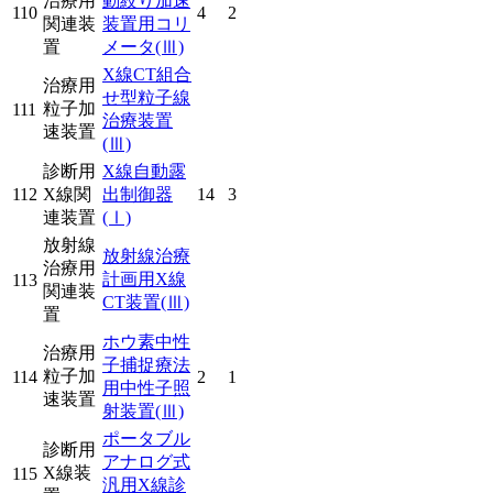
治療用
動絞り加速
110
4
2
関連装
装置用コリ
置
メータ
(Ⅲ)
X線CT組合
治療用
せ型粒子線
粒子加
111
治療装置
速装置
(Ⅲ)
診断用
X線自動露
112
X線関
出制御器
14
3
連装置
(Ⅰ)
放射線
放射線治療
治療用
計画用X線
113
関連装
CT装置
(Ⅲ)
置
ホウ素中性
治療用
子捕捉療法
粒子加
114
2
1
用中性子照
速装置
射装置
(Ⅲ)
ポータブル
診断用
アナログ式
X線装
115
汎用X線診