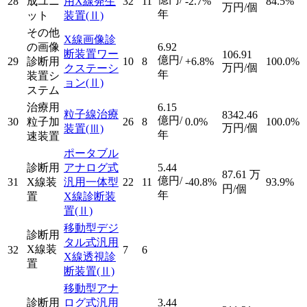
28
成ユニ
用X線発生
32
11
-2.7%
84.5%
万円/個
年
ット
装置
(Ⅱ)
その他
X線画像診
の画像
6.92
断装置ワー
106.91
億円/
29
診断用
10
8
+6.8%
100.0%
万円/個
クステーシ
年
装置シ
ョン
(Ⅱ)
ステム
治療用
6.15
粒子線治療
8342.46
億円/
30
粒子加
26
8
0.0%
100.0%
万円/個
装置
(Ⅲ)
年
速装置
ポータブル
診断用
アナログ式
5.44
87.61
万
億円/
31
X線装
汎用一体型
22
11
-40.8%
93.9%
円/個
年
置
X線診断装
置
(Ⅱ)
移動型デジ
診断用
タル式汎用
X線装
32
7
6
X線透視診
置
断装置
(Ⅱ)
移動型アナ
診断用
ログ式汎用
3.44