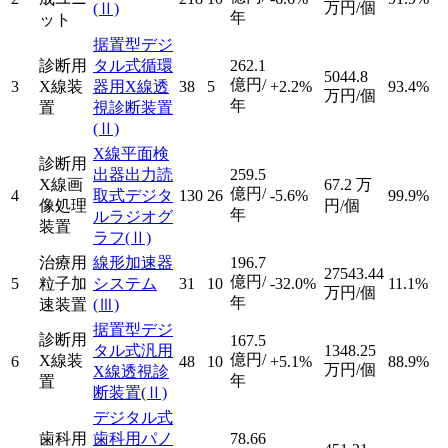
万円/個
(Ⅱ)
年
ット
据置型デジ
診断用
タル式循環
262.1
5044.8
億円/
3
X線装
器用X線透
38
5
+2.2%
93.4%
万円/個
年
置
視診断装置
(Ⅱ)
X線平面検
診断用
出器出力読
259.5
X線画
67.2
万
億円/
4
取式デジタ
130
26
-5.6%
99.9%
像処理
円/個
年
ルラジオグ
装置
ラフ
(Ⅱ)
治療用
線形加速器
196.7
27543.44
億円/
5
粒子加
システム
31
10
-32.0%
11.1%
万円/個
年
速装置
(Ⅲ)
据置型デジ
診断用
167.5
タル式汎用
1348.25
億円/
X線装
6
48
10
+5.1%
88.9%
万円/個
X線透視診
年
置
断装置
(Ⅱ)
デジタル式
歯科用
歯科用パノ
78.66