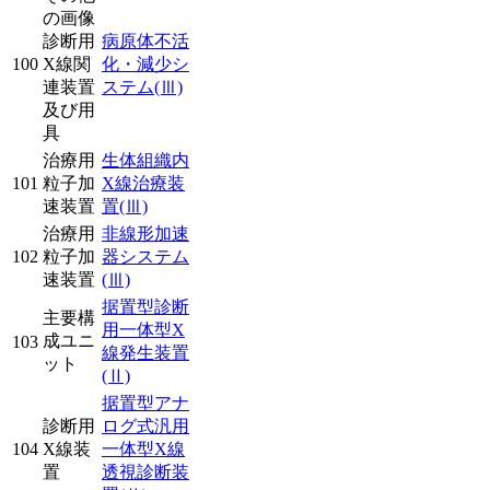
の画像
診断用
病原体不活
100
X線関
化・減少シ
連装置
ステム
(Ⅲ)
及び用
具
治療用
生体組織内
101
粒子加
X線治療装
速装置
置
(Ⅲ)
治療用
非線形加速
102
粒子加
器システム
速装置
(Ⅲ)
据置型診断
主要構
用一体型X
成ユニ
103
線発生装置
ット
(Ⅱ)
据置型アナ
診断用
ログ式汎用
104
X線装
一体型X線
置
透視診断装