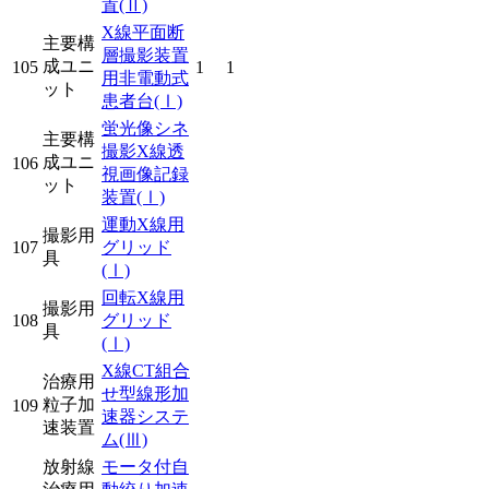
置
(Ⅱ)
X線平面断
主要構
層撮影装置
成ユニ
105
1
1
用非電動式
ット
患者台
(Ⅰ)
蛍光像シネ
主要構
撮影X線透
成ユニ
106
視画像記録
ット
装置
(Ⅰ)
運動X線用
撮影用
107
グリッド
具
(Ⅰ)
回転X線用
撮影用
108
グリッド
具
(Ⅰ)
X線CT組合
治療用
せ型線形加
粒子加
109
速器システ
速装置
ム
(Ⅲ)
放射線
モータ付自