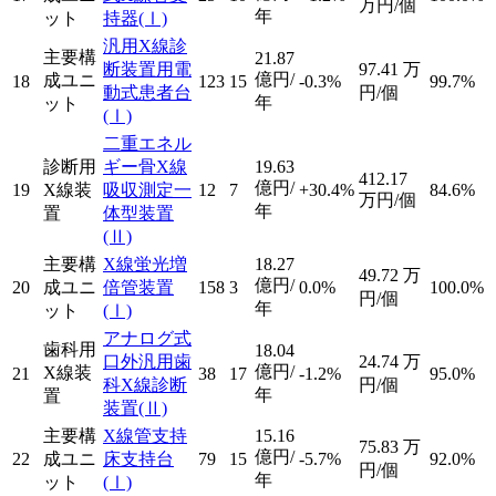
万円/個
年
ット
持器
(Ⅰ)
汎用X線診
主要構
21.87
断装置用電
97.41
万
億円/
成ユニ
18
123
15
-0.3%
99.7%
動式患者台
円/個
年
ット
(Ⅰ)
二重エネル
診断用
ギー骨X線
19.63
412.17
億円/
19
X線装
吸収測定一
12
7
+30.4%
84.6%
万円/個
年
置
体型装置
(Ⅱ)
主要構
X線蛍光増
18.27
49.72
万
億円/
20
成ユニ
倍管装置
158
3
0.0%
100.0%
円/個
年
ット
(Ⅰ)
アナログ式
歯科用
18.04
口外汎用歯
24.74
万
億円/
X線装
21
38
17
-1.2%
95.0%
科X線診断
円/個
年
置
装置
(Ⅱ)
主要構
X線管支持
15.16
75.83
万
億円/
22
成ユニ
床支持台
79
15
-5.7%
92.0%
円/個
年
ット
(Ⅰ)