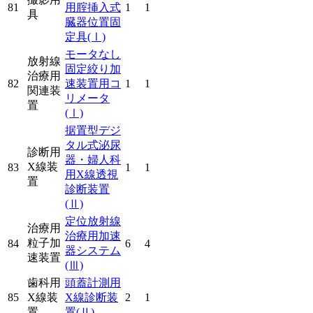
81
用腟挿入式
1
1
具
臓器位置固
定具
(Ⅰ)
モータなし
放射線
固定絞り加
治療用
82
速装置用コ
1
1
関連装
リメータ
置
(Ⅰ)
据置型デジ
タル式泌尿
診断用
器・婦人科
X線装
83
1
1
用X線透視
置
診断装置
(Ⅱ)
定位放射線
治療用
治療用加速
粒子加
84
6
4
器システム
速装置
(Ⅲ)
歯科用
頭蓋計測用
85
X線装
X線診断装
2
1
置
置
(Ⅱ)