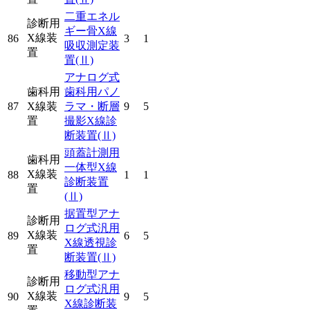
二重エネル
診断用
ギー骨X線
X線装
86
3
1
吸収測定装
置
置
(Ⅱ)
アナログ式
歯科用
歯科用パノ
87
X線装
ラマ・断層
9
5
置
撮影X線診
断装置
(Ⅱ)
頭蓋計測用
歯科用
一体型X線
X線装
88
1
1
診断装置
置
(Ⅱ)
据置型アナ
診断用
ログ式汎用
X線装
89
6
5
X線透視診
置
断装置
(Ⅱ)
移動型アナ
診断用
ログ式汎用
X線装
90
9
5
X線診断装