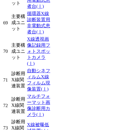
用電動式患
ット
者台
(Ⅰ)
循環器X線
主要構
診断装置用
成ユニ
69
非電動式患
ット
者台
(Ⅰ)
X線透視画
主要構
像記録用フ
70
成ユニ
ォトスポッ
ット
トカメラ
(Ⅰ)
自動シネフ
診断用
ィルムX線
X線関
71
フィルム現
連装置
像装置
(Ⅰ)
マルチフォ
診断用
ーマット画
X線関
72
像診断用カ
連装置
メラ
(Ⅰ)
診断用
X線被曝低
73
X線関