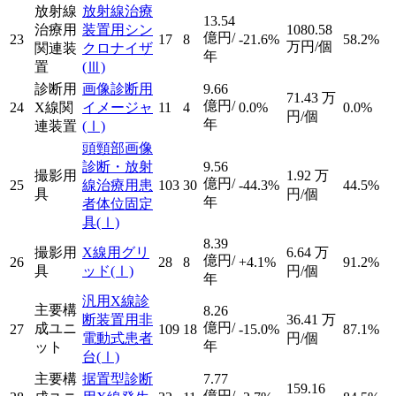
放射線
放射線治療
13.54
治療用
装置用シン
1080.58
億円/
23
17
8
-21.6%
58.2%
万円/個
関連装
クロナイザ
年
置
(Ⅲ)
診断用
画像診断用
9.66
71.43
万
億円/
24
X線関
イメージャ
11
4
0.0%
0.0%
円/個
年
連装置
(Ⅰ)
頭頸部画像
診断・放射
9.56
撮影用
1.92
万
億円/
25
線治療用患
103
30
-44.3%
44.5%
具
円/個
年
者体位固定
具
(Ⅰ)
8.39
撮影用
X線用グリ
6.64
万
億円/
26
28
8
+4.1%
91.2%
具
ッド
(Ⅰ)
円/個
年
汎用X線診
主要構
8.26
断装置用非
36.41
万
億円/
成ユニ
27
109
18
-15.0%
87.1%
電動式患者
円/個
年
ット
台
(Ⅰ)
主要構
据置型診断
7.77
159.16
億円/