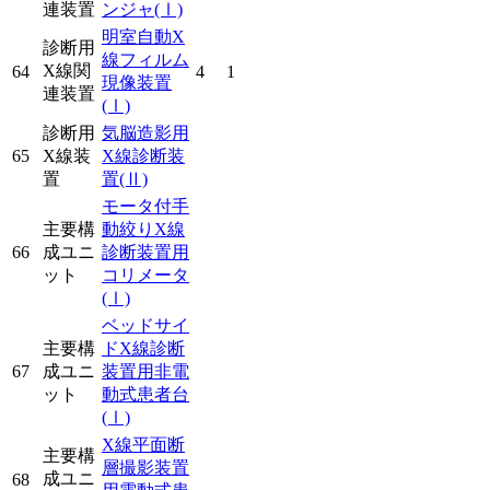
連装置
ンジャ
(Ⅰ)
明室自動X
診断用
線フィルム
X線関
64
4
1
現像装置
連装置
(Ⅰ)
診断用
気脳造影用
65
X線装
X線診断装
置
置
(Ⅱ)
モータ付手
主要構
動絞りX線
66
成ユニ
診断装置用
ット
コリメータ
(Ⅰ)
ベッドサイ
主要構
ドX線診断
67
成ユニ
装置用非電
ット
動式患者台
(Ⅰ)
X線平面断
主要構
層撮影装置
成ユニ
68