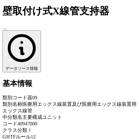
壁取付け式X線管支持器
データソース情報
基本情報
類別コード
器09
類別名称
医療用エックス線装置及び医療用エックス線装置用
エックス線管
中分類名
主要構成ユニット
コード
40947000
クラス分類
Ⅰ
GHTFルール
12