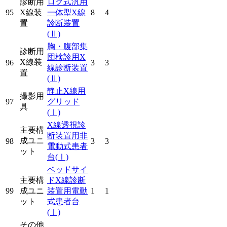
診断用
ログ式汎用
95
X線装
一体型X線
8
4
置
診断装置
(Ⅱ)
胸・腹部集
診断用
団検診用X
X線装
96
3
3
線診断装置
置
(Ⅱ)
静止X線用
撮影用
97
グリッド
具
(Ⅰ)
X線透視診
主要構
断装置用非
成ユニ
98
3
3
電動式患者
ット
台
(Ⅰ)
ベッドサイ
主要構
ドX線診断
99
成ユニ
装置用電動
1
1
ット
式患者台
(Ⅰ)
その他