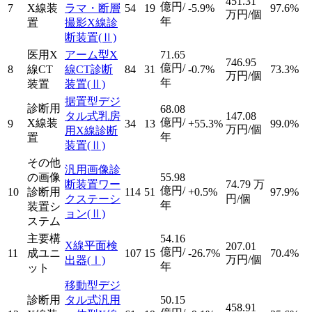
451.31
億円/
7
X線装
ラマ・断層
54
19
-5.9%
97.6%
万円/個
年
置
撮影X線診
断装置
(Ⅱ)
医用X
アーム型X
71.65
746.95
億円/
8
線CT
線CT診断
84
31
-0.7%
73.3%
万円/個
年
装置
装置
(Ⅱ)
据置型デジ
診断用
68.08
タル式乳房
147.08
億円/
X線装
9
34
13
+55.3%
99.0%
万円/個
用X線診断
年
置
装置
(Ⅱ)
その他
汎用画像診
の画像
55.98
断装置ワー
74.79
万
億円/
10
診断用
114
51
+0.5%
97.9%
クステーシ
円/個
年
装置シ
ョン
(Ⅱ)
ステム
主要構
54.16
X線平面検
207.01
億円/
11
成ユニ
107
15
-26.7%
70.4%
万円/個
出器
(Ⅰ)
年
ット
移動型デジ
診断用
タル式汎用
50.15
458.91