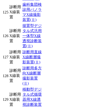
歯科集団検
診断用
診用パノラ
X線装
125
マX線撮影
置
装置
(Ⅱ)
据置型デジ
診断用
タル式汎用
126
X線装
一体型X線
置
透視診断装
置
(Ⅱ)
診断用
診断用直線
127
X線装
X線断層撮
置
影装置
(Ⅱ)
診断用多方
診断用
向X線断層
X線装
128
撮影装置
置
(Ⅱ)
移動型デジ
診断用
タル式循環
129
X線装
器用X線透
置
視診断装置