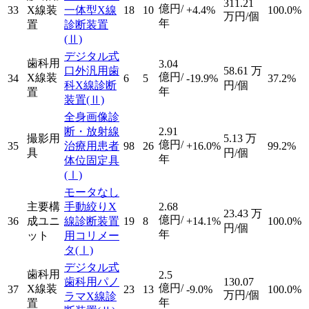
311.21
億円/
33
X線装
一体型X線
18
10
+4.4%
100.0%
万円/個
年
置
診断装置
(Ⅱ)
デジタル式
歯科用
3.04
口外汎用歯
58.61
万
億円/
X線装
34
6
5
-19.9%
37.2%
科X線診断
円/個
年
置
装置
(Ⅱ)
全身画像診
断・放射線
2.91
撮影用
5.13
万
億円/
35
治療用患者
98
26
+16.0%
99.2%
具
円/個
年
体位固定具
(Ⅰ)
モータなし
主要構
手動絞りX
2.68
23.43
万
億円/
36
成ユニ
線診断装置
19
8
+14.1%
100.0%
円/個
年
ット
用コリメー
タ
(Ⅰ)
デジタル式
歯科用
2.5
歯科用パノ
130.07
億円/
X線装
37
23
13
-9.0%
100.0%
万円/個
ラマX線診
年
置