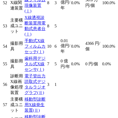
億円/
X線関
52
8
3
0.0%
100.0%
現像装置
円/個
年
連装置
(Ⅰ)
X線透視診
主要構
断装置用電
成ユニ
53
8
5
動式患者台
ット
(Ⅰ)
手動式X線
0.01
撮影用
4366
円/
億円/
54
フィルムカ
10
6
0.0%
100.0%
具
個
年
セッテ
(Ⅰ)
歯科用デジ
撮影用
0
億
55
タル式X線
7
5
0.0%
0
円/個
0.0%
具
円/年
センサ
(Ⅰ)
診断用
電子管出力
X線画
読取式デジ
56
3
1
像処理
タルラジオ
装置
グラフ
(Ⅱ)
主要構
移動型診断
57
成ユニ
用X線発生
ット
装置
(Ⅱ)
移動型診断