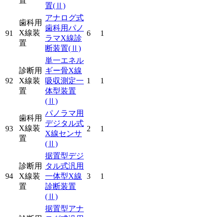
置
置
(Ⅱ)
アナログ式
歯科用
歯科用パノ
X線装
91
6
1
ラマX線診
置
断装置
(Ⅱ)
単一エネル
診断用
ギー骨X線
92
X線装
吸収測定一
1
1
置
体型装置
(Ⅱ)
パノラマ用
歯科用
デジタル式
X線装
93
2
1
X線センサ
置
(Ⅱ)
据置型デジ
診断用
タル式汎用
94
X線装
一体型X線
3
1
置
診断装置
(Ⅱ)
据置型アナ