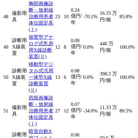
胸部画像診
断・放射線
0.24
撮影用
16.35
万
億円/
48
治療用患者
23
10
-70.1%
85.8%
具
円/個
年
体位固定具
(Ⅰ)
据置型アナ
診断用
0.09
ログ式乳房
440
万
億円/
X線装
49
12
8
0.0%
100.0%
用X線診断
円/個
年
置
装置
(Ⅱ)
移動型デジ
診断用
タル式汎用
0.08
398.5
万
億円/
50
X線装
一体型X線
13
6
0.0%
100.0%
円/個
年
置
診断装置
(Ⅱ)
四肢画像診
断・放射線
0.07
撮影用
11.33
万
億円/
51
治療用患者
27
12
-34.0%
89.5%
具
円/個
年
体位固定具
(Ⅰ)
暗室自動X
診断用
0.06
線フィルム
50.6
万