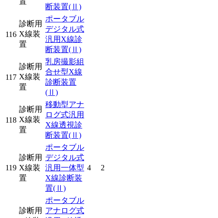
置
断装置
(Ⅱ)
ポータブル
診断用
デジタル式
X線装
116
汎用X線診
置
断装置
(Ⅱ)
乳房撮影組
診断用
合せ型X線
X線装
117
診断装置
置
(Ⅱ)
移動型アナ
診断用
ログ式汎用
X線装
118
X線透視診
置
断装置
(Ⅱ)
ポータブル
診断用
デジタル式
119
X線装
汎用一体型
4
2
置
X線診断装
置
(Ⅱ)
ポータブル
診断用
アナログ式