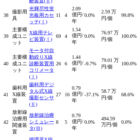
断装置
(Ⅱ)
光輝尽性蛍
2.09
撮影用
2.59
万
億円/
38
光板用カセ
11
4
0.0%
99.8%
具
円/個
年
ッテ
(Ⅰ)
主要構
1.54
X線用テレ
76.97
万
億円/
39
成ユニ
69
4
0.0%
100.0%
ビ装置
(Ⅰ)
円/個
年
ット
モータ付自
主要構
動絞りX線
1.44
79.01
万
億円/
40
成ユニ
診断装置用
26
6
-9.7%
100.0%
円/個
年
ット
コリメータ
(Ⅰ)
歯科用デジ
歯科用
0.79
タル式X線
58.7
万
億円/
X線装
41
27
16
-37.1%
68.6%
撮影センサ
円/個
年
置
(Ⅱ)
放射線
放射線治療
0.79
治療用
494.59
億円/
シミュレー
42
8
5
0.0%
0.0%
万円/個
関連装
年
タ
(Ⅲ)
置
循環器X線