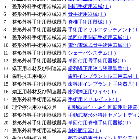
5
整形外科手術用器械器具
関節手術用器械
(Ⅰ)
6
整形外科手術用器械器具
骨手術用器械
(Ⅰ)
7
整形外科手術用器械器具
脊椎手術用器械
(Ⅰ)
8
整形外科手術用器械器具
手術用ドリルアタッチメント
(Ⅰ
9
整形外科手術用器械器具
単回使用関節手術用器械
(Ⅱ)
10
整形外科手術用器械器具
電池電源式骨手術用器械
(Ⅱ)
11
整形外科手術用器械器具
シェーバシステム
(Ⅰ)
12
整形外科手術用器械器具
単回使用骨手術用器械
(Ⅱ)
13
矯正用器材及び関連器具
歯列矯正用咬合誘導装置
(Ⅱ)
14
歯科技工用機器
歯科インプラント技工用器材
(Ⅰ
15
整形外科手術用器械器具
歯科用インプラント手術器具
(Ⅰ
16
矯正用器材及び関連器具
歯列矯正用ワイヤ
(Ⅱ)
17
整形外科手術用器械器具
手術用ドリルビット
(Ⅰ)
18
理学療法用器械器具
能動型展伸・屈伸回転運動装置
19
整形外科手術用器械器具
手動式整形外科用セメントディ
20
整形外科手術用器械器具
単回使用脊椎手術用器械
(Ⅱ)
21
整形外科手術用器械器具
創外固定器
(Ⅰ)
22
生体内移植器具
整形外科用骨セメント混合器
(Ⅰ