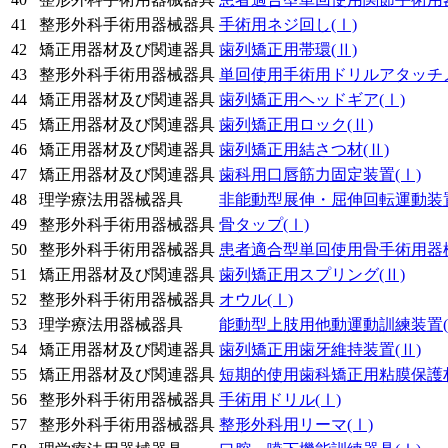
41
整形外科手術用器械器具
手術用ネジ回し
(Ⅰ)
42
矯正用器材及び関連器具
歯列矯正用帯環
(Ⅱ)
43
整形外科手術用器械器具
単回使用手術用ドリルアタッチ
44
矯正用器材及び関連器具
歯列矯正用ヘッドギア
(Ⅰ)
45
矯正用器材及び関連器具
歯列矯正用ロック
(Ⅱ)
46
矯正用器材及び関連器具
歯列矯正用結さつ材
(Ⅱ)
47
矯正用器材及び関連器具
歯科用口唇筋力固定装置
(Ⅰ)
48
理学療法用器械器具
非能動型展伸・屈伸回転運動装
49
整形外科手術用器械器具
骨タップ
(Ⅰ)
50
整形外科手術用器械器具
患者適合型単回使用骨手術用器
51
矯正用器材及び関連器具
歯列矯正用スプリング
(Ⅱ)
52
整形外科手術用器械器具
オウル
(Ⅰ)
53
理学療法用器械器具
能動型上肢用他動運動訓練装置
54
矯正用器材及び関連器具
歯列矯正用歯牙維持装置
(Ⅱ)
55
矯正用器材及び関連器具
短期的使用歯科矯正用粘膜保護
56
整形外科手術用器械器具
手術用ドリル
(Ⅰ)
57
整形外科手術用器械器具
整形外科用リーマ
(Ⅰ)