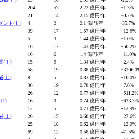
204
55
2.22
億円/年
+1.3%
21
14
2.15
億円/年
+0.7%
メント
(Ⅱ)
4
2
2.1
億円/年
-35.7%
39
17
1.57
億円/年
+12.6%
5
3
1.44
億円/年
+1.0%
16
17
1.43
億円/年
+50.2%
16
6
1.4
億円/年
+11.0%
置
(Ⅰ)
15
5
1.34
億円/年
+2.4%
58
19
0.88
億円/年
+3206.0
械
(Ⅱ)
8
5
0.83
億円/年
+10.0%
36
19
0.78
億円/年
+7.6%
26
12
0.77
億円/年
+511.2%
(Ⅱ)
16
9
0.74
億円/年
+633.3%
12
5
0.71
億円/年
+12.9%
材
(Ⅰ)
26
15
0.68
億円/年
+27.6%
25
18
0.62
億円/年
+13.9%
69
12
0.58
億円/年
-41.5%