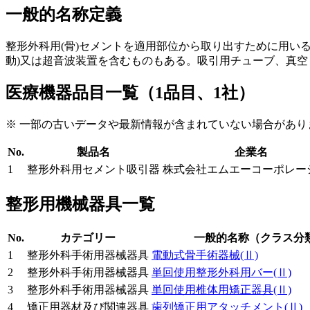
一般的名称定義
整形外科用(骨)セメントを適用部位から取り出すために用い
動)又は超音波装置を含むものもある。吸引用チューブ、真
医療機器品目一覧（1品目、1社）
※ 一部の古いデータや最新情報が含まれていない場合があり
No.
製品名
企業名
1
整形外科用セメント吸引器
株式会社エムエーコーポレー
整形用機械器具一覧
No.
カテゴリー
一般的名称（クラス分
1
整形外科手術用器械器具
電動式骨手術器械
(Ⅱ)
2
整形外科手術用器械器具
単回使用整形外科用バー
(Ⅱ)
3
整形外科手術用器械器具
単回使用椎体用矯正器具
(Ⅱ)
4
矯正用器材及び関連器具
歯列矯正用アタッチメント
(Ⅱ)