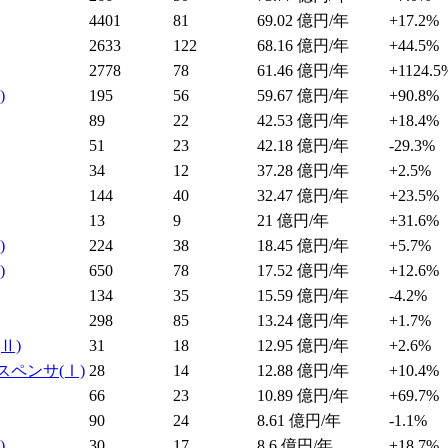
4401
81
69.02
億円/年
+17.2%
2633
122
68.16
億円/年
+44.5%
2778
78
61.46
億円/年
+1124.5
)
195
56
59.67
億円/年
+90.8%
89
22
42.53
億円/年
+18.4%
51
23
42.18
億円/年
-29.3%
34
12
37.28
億円/年
+2.5%
144
40
32.47
億円/年
+23.5%
13
9
21
億円/年
+31.6%
)
224
38
18.45
億円/年
+5.7%
)
650
78
17.52
億円/年
+12.6%
134
35
15.59
億円/年
-4.2%
298
85
13.24
億円/年
+1.7%
(Ⅱ)
31
18
12.95
億円/年
+2.6%
スペンサ
(Ⅰ)
28
14
12.88
億円/年
+10.4%
66
23
10.89
億円/年
+69.7%
90
24
8.61
億円/年
-1.1%
)
30
17
8.6
億円/年
+18.7%