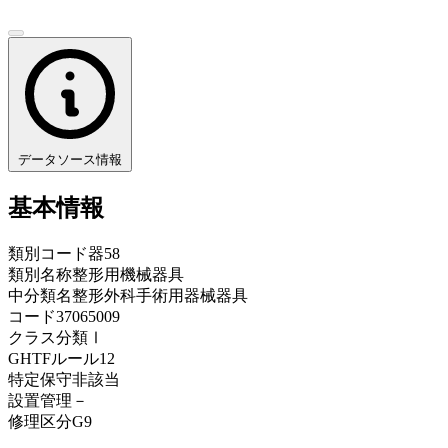
データソース情報
基本情報
類別コード
器58
類別名称
整形用機械器具
中分類名
整形外科手術用器械器具
コード
37065009
クラス分類
Ⅰ
GHTFルール
12
特定保守
非該当
設置管理
－
修理区分
G9