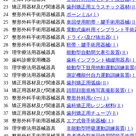
23
矯正用器材及び関連器具
歯列矯正用エラスチック器材
(Ⅱ
24
整形外科手術用器械器具
ボーンミル
(Ⅰ)
25
整形外科手術用器械器具
単回使用靭帯・腱手術用器械
(Ⅱ
26
整形外科手術用器械器具
電動式歯科用インプラント手術
27
整形外科手術用器械器具
ドライバ及び抜出器
(Ⅰ)
28
整形外科手術用器械器具
靭帯・腱手術用器械
(Ⅰ)
29
理学療法用器械器具
能動型自動間欠牽引装置
(Ⅱ)
30
歯科診療室用機器
歯科インプラント補綴用器具
(Ⅰ
31
理学療法用器械器具
能動型下肢用他動運動訓練装置
32
理学療法用器械器具
測定機能付自力運動訓練装置
(Ⅰ
33
矯正用器材及び関連器具
歯列矯正用弧線
(Ⅱ)
34
矯正用器材及び関連器具
頭部顔面規格写真撮影装置
(Ⅰ)
35
整形外科手術用器械器具
整形外科用バー
(Ⅰ)
36
矯正用器材及び関連器具
歯科矯正用レジン材料
(Ⅱ)
37
矯正用器材及び関連器具
歯列矯正用チューブ
(Ⅱ)
38
整形外科手術用器械器具
エア式骨手術器械
(Ⅰ)
39
理学療法用器械器具
非能動型呼吸運動訓練装置
(Ⅰ)
40
整形外科手術用器械器具
患者適合型単回使用関節手術用