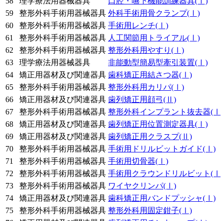
58
理学療法用器械器具
口腔・嚥下機能訓練器具
(Ⅰ)
59
整形外科手術用器械器具
外科手術用骨クランプ
(Ⅰ)
60
整形外科手術用器械器具
手術用レンチ
(Ⅰ)
61
整形外科手術用器械器具
人工関節用トライアル
(Ⅰ)
62
整形外科手術用器械器具
整形外科用やすり
(Ⅰ)
63
理学療法用器械器具
非能動型簡易型牽引装置
(Ⅰ)
64
矯正用器材及び関連器具
歯科矯正用結さつ器
(Ⅰ)
65
整形外科手術用器械器具
整形外科用カリパ
(Ⅰ)
66
矯正用器材及び関連器具
歯列矯正用顔弓
(Ⅱ)
67
整形外科手術用器械器具
整形外科インプラント抜去器
(Ⅰ
68
矯正用器材及び関連器具
歯列矯正用位置測定器具
(Ⅰ)
69
矯正用器材及び関連器具
歯列矯正用クラスプ
(Ⅱ)
70
整形外科手術用器械器具
手術用ドリルビットガイド
(Ⅰ)
71
整形外科手術用器械器具
手術用切骨器
(Ⅰ)
72
整形外科手術用器械器具
手術用クラウンドリルビット
(Ⅰ
73
整形外科手術用器械器具
ワイヤクリンパ
(Ⅰ)
74
矯正用器材及び関連器具
歯科矯正用バンドプッシャ
(Ⅰ)
75
整形外科手術用器械器具
整形外科用固定鉗子
(Ⅰ)