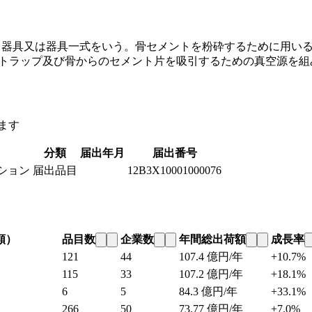
る器具又は器具一式をいう。骨セメントを粉砕するために用い
空トラップ及び骨からのセメント片を吸引するための真空源を
ます
分類
届出年月
届出番号
ション
届出品目
12B3X10001000076
類）
品目数
企業数
年間総出荷額
成長率
121
44
107.4
億円/年
+10.7%
115
33
107.2
億円/年
+18.1%
6
5
84.3
億円/年
+33.1%
266
50
73.77
億円/年
+7.0%