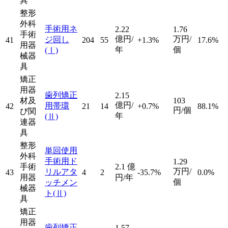
具
整形
外科
手術用ネ
2.22
1.76
手術
億円/
万円/
ジ回し
41
204
55
+1.3%
17.6%
用器
年
個
(Ⅰ)
械器
具
矯正
用器
歯列矯正
2.15
材及
103
億円/
用帯環
42
21
14
+0.7%
88.1%
円/個
び関
年
(Ⅱ)
連器
具
整形
単回使用
外科
手術用ド
1.29
手術
2.1
億
万円/
リルアタ
43
4
2
-35.7%
0.0%
用器
円/年
個
ッチメン
械器
ト
(Ⅱ)
具
矯正
用器
歯列矯正
1.57