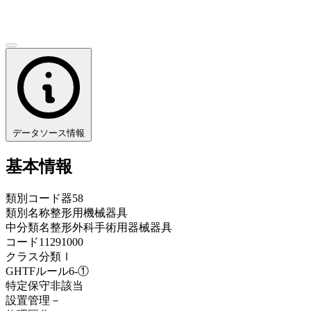
データソース情報
基本情報
類別コード
器58
類別名称
整形用機械器具
中分類名
整形外科手術用器械器具
コード
11291000
クラス分類
Ⅰ
GHTFルール
6-①
特定保守
非該当
設置管理
－