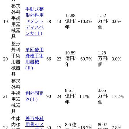
整形
手動式整
外科
形外科用
12.88
1.52
手術
億円/
万円/
セメント
19
28
14
+10.4%
0.0%
用器
年
個
ディスペ
械器
ンサ
(Ⅰ)
具
整形
外科
単回使用
10.89
1.28
手術
脊椎手術
億円/
万円/
20
66
23
+69.7%
3.0%
用器
用器械
年
個
械器
(Ⅱ)
具
整形
外科
8.61
3.65
手術
創外固定
億円/
万円/
21
90
24
-1.1%
17.2%
用器
器
(Ⅰ)
年
個
械器
具
生体
整形外科
内移
用骨セメ
8.6
億
8097
22
30
17
+18.7%
7.8%