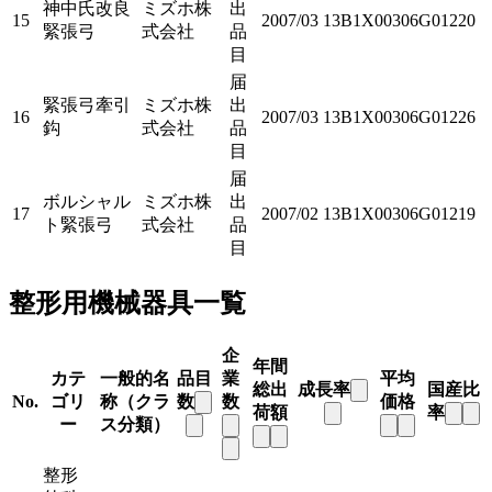
神中氏改良
ミズホ株
出
15
2007/03
13B1X00306G01220
緊張弓
式会社
品
目
届
緊張弓牽引
ミズホ株
出
16
2007/03
13B1X00306G01226
鈎
式会社
品
目
届
ボルシャル
ミズホ株
出
17
2007/02
13B1X00306G01219
ト緊張弓
式会社
品
目
整形用機械器具一覧
企
年間
カテ
一般的名
品目
業
平均
総出
成長率
国産比
No.
ゴリ
称（クラ
数
数
価格
荷額
率
ー
ス分類）
整形