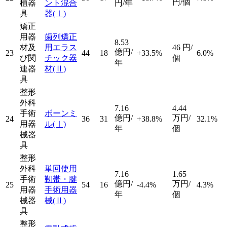
円/個
植器
ント混合
円/年
具
器
(Ⅰ)
矯正
用器
歯列矯正
8.53
材及
用エラス
46
円/
億円/
23
44
18
+33.5%
6.0%
び関
チック器
個
年
連器
材
(Ⅱ)
具
整形
外科
7.16
4.44
手術
ボーンミ
億円/
万円/
24
36
31
+38.8%
32.1%
用器
ル
(Ⅰ)
年
個
械器
具
整形
外科
単回使用
7.16
1.65
手術
靭帯・腱
億円/
万円/
25
54
16
-4.4%
4.3%
用器
手術用器
年
個
械器
械
(Ⅱ)
具
整形