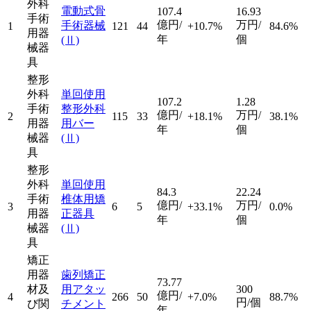
外科
電動式骨
107.4
16.93
手術
億円/
万円/
手術器械
1
121
44
+10.7%
84.6%
用器
年
個
(Ⅱ)
械器
具
整形
外科
単回使用
107.2
1.28
手術
整形外科
億円/
万円/
2
115
33
+18.1%
38.1%
用器
用バー
年
個
械器
(Ⅱ)
具
整形
外科
単回使用
84.3
22.24
手術
椎体用矯
億円/
万円/
3
6
5
+33.1%
0.0%
用器
正器具
年
個
械器
(Ⅱ)
具
矯正
用器
歯列矯正
73.77
材及
用アタッ
300
億円/
4
266
50
+7.0%
88.7%
円/個
び関
チメント
年