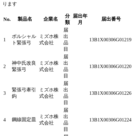
ります
分
届出年
製品名
企業名
届出番号
No.
類
月
届
ボルシャル
ミズホ株
出
1
13B1X00306G01219
ト緊張弓
式会社
品
目
届
神中氏改良
ミズホ株
出
2
13B1X00306G01220
緊張弓
式会社
品
目
届
緊張弓牽引
ミズホ株
出
3
13B1X00306G01226
鈎
式会社
品
目
届
ミズホ株
出
鋼線固定皿
4
13B1X00306G01224
式会社
品
目