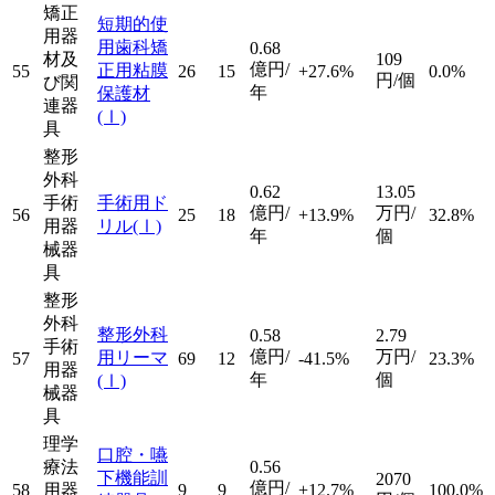
矯正
短期的使
用器
用歯科矯
0.68
材及
109
億円/
正用粘膜
55
26
15
+27.6%
0.0%
円/個
び関
年
保護材
連器
(Ⅰ)
具
整形
外科
0.62
13.05
手術
手術用ド
億円/
万円/
56
25
18
+13.9%
32.8%
用器
リル
(Ⅰ)
年
個
械器
具
整形
外科
整形外科
0.58
2.79
手術
億円/
万円/
用リーマ
57
69
12
-41.5%
23.3%
用器
年
個
(Ⅰ)
械器
具
理学
口腔・嚥
療法
0.56
下機能訓
2070
億円/
58
用器
9
9
+12.7%
100.0%