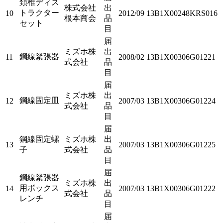
頚椎ディス
株式会社
出
トラクター
10
2012/09
13B1X00248KRS016
根本商会
品
セット
目
届
ミズホ株
出
鋼線緊張器
11
2008/02
13B1X00306G01221
式会社
品
目
届
ミズホ株
出
鋼線固定皿
12
2007/03
13B1X00306G01224
式会社
品
目
届
鋼線固定螺
ミズホ株
出
13
2007/03
13B1X00306G01225
子
式会社
品
目
届
鋼線緊張器
ミズホ株
出
用ボックス
14
2007/03
13B1X00306G01222
式会社
品
レンチ
目
届