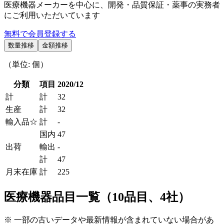
医療機器メーカーを中心に、開発・品質保証・薬事の実務者
にご利用いただいています
無料で会員登録する
数量推移
金額推移
（単位: 個）
分類
項目
2020/12
計
計
32
生産
計
32
輸入品☆
計
-
国内
47
出荷
輸出
-
計
47
月末在庫
計
225
医療機器品目一覧（10品目、4社）
※ 一部の古いデータや最新情報が含まれていない場合があ