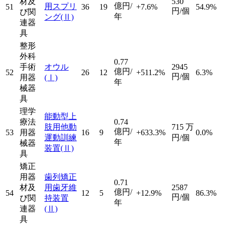
材及
530
億円/
用スプリ
51
36
19
+7.6%
54.9%
円/個
び関
年
ング
(Ⅱ)
連器
具
整形
外科
0.77
手術
オウル
2945
億円/
52
26
12
+511.2%
6.3%
円/個
用器
(Ⅰ)
年
械器
具
理学
能動型上
療法
0.74
肢用他動
715
万
億円/
53
用器
16
9
+633.3%
0.0%
運動訓練
円/個
年
械器
装置
(Ⅱ)
具
矯正
用器
歯列矯正
0.71
材及
用歯牙維
2587
億円/
54
12
5
+12.9%
86.3%
円/個
び関
持装置
年
連器
(Ⅱ)
具