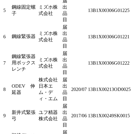
届
鋼線固定螺
ミズホ株
出
5
13B1X00306G01225
子
式会社
品
目
届
ミズホ株
出
鋼線緊張器
6
13B1X00306G01221
式会社
品
目
届
鋼線緊張器
ミズホ株
出
用ボックス
7
13B1X00306G01222
式会社
品
レンチ
目
株式会社
届
ODEV 伸
日本エ
出
8
2020/07
13B1X00213OD0025
延器
ム・デ
品
ィ・エム
目
届
新井式緊張
ユフ精器
出
9
2017/06
13B1X00249SK0015
弓
株式会社
品
目
届