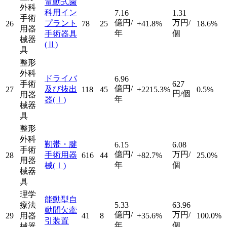
電動式歯
外科
科用イン
7.16
1.31
手術
億円/
万円/
プラント
26
78
25
+41.8%
18.6%
用器
年
個
手術器具
械器
(Ⅱ)
具
整形
外科
ドライバ
6.96
手術
627
億円/
及び抜出
27
118
45
+2215.3%
0.5%
円/個
用器
年
器
(Ⅰ)
械器
具
整形
外科
靭帯・腱
6.15
6.08
手術
億円/
万円/
手術用器
28
616
44
+82.7%
25.0%
用器
年
個
械
(Ⅰ)
械器
具
理学
能動型自
療法
5.33
63.96
動間欠牽
億円/
万円/
29
用器
41
8
+35.6%
100.0%
引装置
年
個
械器