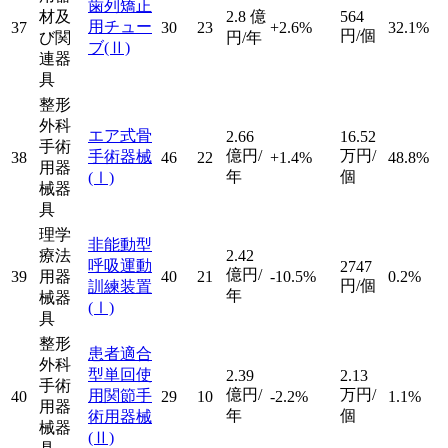
歯列矯正
材及
2.8
億
564
用チュー
37
30
23
+2.6%
32.1%
円/個
び関
円/年
ブ
(Ⅱ)
連器
具
整形
外科
エア式骨
2.66
16.52
手術
億円/
万円/
手術器械
38
46
22
+1.4%
48.8%
用器
年
個
(Ⅰ)
械器
具
理学
非能動型
療法
2.42
呼吸運動
2747
億円/
39
用器
40
21
-10.5%
0.2%
円/個
訓練装置
年
械器
(Ⅰ)
具
整形
患者適合
外科
型単回使
2.39
2.13
手術
億円/
万円/
用関節手
40
29
10
-2.2%
1.1%
用器
年
個
術用器械
械器
(Ⅱ)