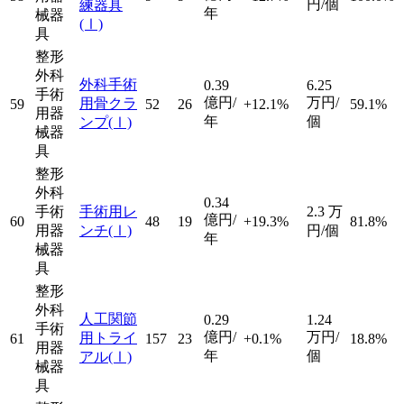
円/個
練器具
年
械器
(Ⅰ)
具
整形
外科
外科手術
0.39
6.25
手術
億円/
万円/
用骨クラ
59
52
26
+12.1%
59.1%
用器
年
個
ンプ
(Ⅰ)
械器
具
整形
外科
0.34
手術
手術用レ
2.3
万
億円/
60
48
19
+19.3%
81.8%
用器
ンチ
(Ⅰ)
円/個
年
械器
具
整形
外科
人工関節
0.29
1.24
手術
億円/
万円/
用トライ
61
157
23
+0.1%
18.8%
用器
年
個
アル
(Ⅰ)
械器
具