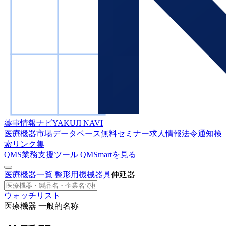
薬事情報ナビ
YAKUJI NAVI
医療機器市場データベース
無料セミナー
求人情報
法令通知検
索
リンク集
QMS業務支援ツール
QMSmartを見る
医療機器一覧
整形用機械器具
伸延器
ウォッチリスト
医療機器 一般的名称