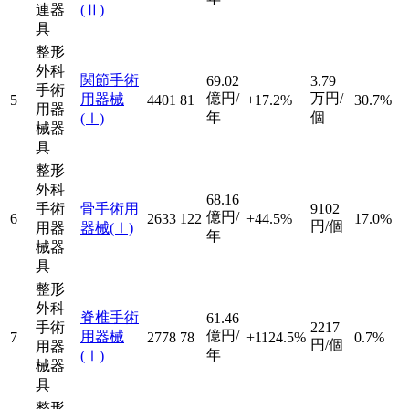
連器
(Ⅱ)
具
整形
外科
関節手術
69.02
3.79
手術
億円/
万円/
用器械
5
4401
81
+17.2%
30.7%
用器
年
個
(Ⅰ)
械器
具
整形
外科
68.16
手術
骨手術用
9102
億円/
6
2633
122
+44.5%
17.0%
円/個
用器
器械
(Ⅰ)
年
械器
具
整形
外科
脊椎手術
61.46
手術
2217
億円/
用器械
7
2778
78
+1124.5%
0.7%
円/個
用器
年
(Ⅰ)
械器
具
整形