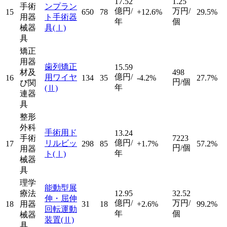
17.52
1.25
手術
ンプラン
億円/
万円/
15
650
78
+12.6%
29.5%
用器
ト手術器
年
個
械器
具
(Ⅰ)
具
矯正
用器
歯列矯正
15.59
材及
498
億円/
用ワイヤ
16
134
35
-4.2%
27.7%
円/個
び関
年
(Ⅱ)
連器
具
整形
外科
手術用ド
13.24
手術
7223
億円/
リルビッ
17
298
85
+1.7%
57.2%
円/個
用器
年
ト
(Ⅰ)
械器
具
理学
能動型展
療法
12.95
32.52
伸・屈伸
億円/
万円/
18
用器
31
18
+2.6%
99.2%
回転運動
年
個
械器
装置
(Ⅱ)
具