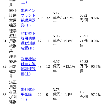
(Ⅱ)
具
歯科
歯科イン
5.17
診療
プラント
6082
億円/
30
205
32
-13.2%
8.6%
円/個
室用
補綴用器
年
機器
具
(Ⅰ)
理学
能動型下
療法
5.06
23.91
肢用他動
億円/
万円/
31
用器
17
11
+9.8%
0.0%
運動訓練
年
個
械器
装置
(Ⅱ)
具
理学
測定機能
療法
4.57
35.38
付自力運
億円/
万円/
32
用器
48
12
+13.1%
96.7%
動訓練装
年
個
械器
置
(Ⅰ)
具
矯正
用器
歯列矯正
3.76
材及
158
億円/
用弧線
33
22
9
-4.4%
97.2%
円/個
び関
年
(Ⅱ)
連器