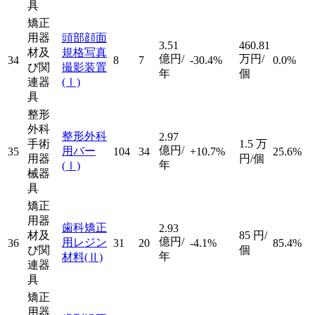
具
矯正
用器
頭部顔面
3.51
460.81
材及
規格写真
億円/
万円/
34
8
7
-30.4%
0.0%
び関
撮影装置
年
個
連器
(Ⅰ)
具
整形
外科
整形外科
2.97
手術
1.5
万
億円/
用バー
35
104
34
+10.7%
25.6%
用器
円/個
年
(Ⅰ)
械器
具
矯正
用器
歯科矯正
2.93
材及
85
円/
億円/
用レジン
36
31
20
-4.1%
85.4%
び関
個
年
材料
(Ⅱ)
連器
具
矯正
用器