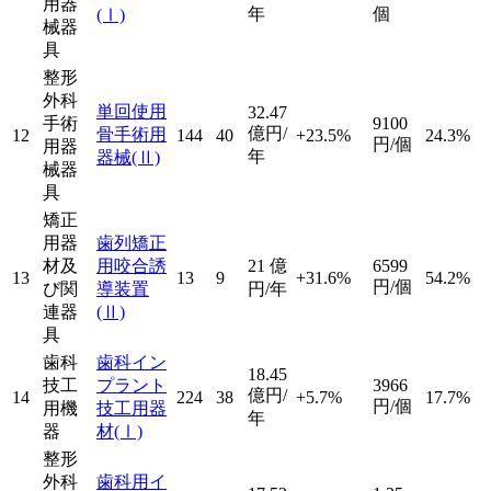
用器
年
個
(Ⅰ)
械器
具
整形
外科
単回使用
32.47
手術
9100
億円/
骨手術用
12
144
40
+23.5%
24.3%
円/個
用器
年
器械
(Ⅱ)
械器
具
矯正
用器
歯列矯正
材及
用咬合誘
21
億
6599
13
13
9
+31.6%
54.2%
円/個
び関
導装置
円/年
連器
(Ⅱ)
具
歯科
歯科イン
18.45
技工
プラント
3966
億円/
14
224
38
+5.7%
17.7%
円/個
用機
技工用器
年
器
材
(Ⅰ)
整形
外科
歯科用イ