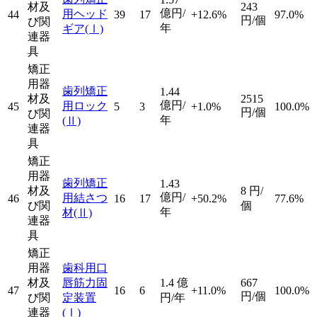
材及
243
億円/
用ヘッド
44
39
17
+12.6%
97.0%
円/個
び関
年
ギア
(Ⅰ)
連器
具
矯正
用器
歯列矯正
1.44
材及
2515
億円/
用ロック
45
5
3
+1.0%
100.0%
円/個
び関
年
(Ⅱ)
連器
具
矯正
用器
歯列矯正
1.43
材及
8
円/
億円/
用結さつ
46
16
17
+50.2%
77.6%
び関
個
年
材
(Ⅱ)
連器
具
矯正
用器
歯科用口
材及
唇筋力固
1.4
億
667
47
16
6
+11.0%
100.0%
円/個
び関
定装置
円/年
連器
(Ⅰ)