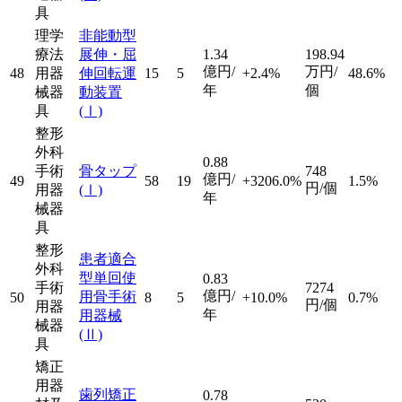
具
理学
非能動型
療法
展伸・屈
1.34
198.94
億円/
万円/
48
用器
伸回転運
15
5
+2.4%
48.6%
年
個
械器
動装置
具
(Ⅰ)
整形
外科
0.88
手術
骨タップ
748
億円/
49
58
19
+3206.0%
1.5%
円/個
用器
(Ⅰ)
年
械器
具
整形
患者適合
外科
型単回使
0.83
手術
7274
億円/
用骨手術
50
8
5
+10.0%
0.7%
円/個
用器
年
用器械
械器
(Ⅱ)
具
矯正
用器
歯列矯正
0.78