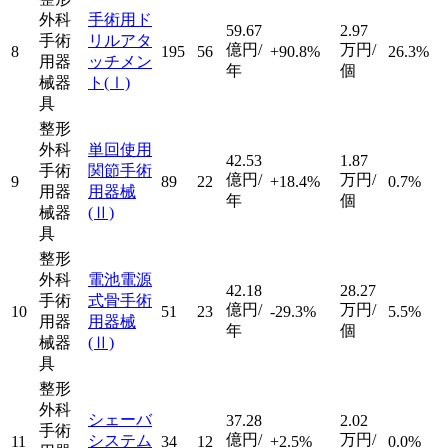
外科
手術用ド
59.67
2.97
手術
リルアタ
億円/
万円/
8
195
56
+90.8%
26.3%
用器
ッチメン
年
個
械器
ト
(Ⅰ)
具
整形
外科
単回使用
42.53
1.87
手術
関節手術
億円/
万円/
9
89
22
+18.4%
0.7%
用器
用器械
年
個
械器
(Ⅱ)
具
整形
外科
電池電源
42.18
28.27
手術
式骨手術
億円/
万円/
10
51
23
-29.3%
5.5%
用器
用器械
年
個
械器
(Ⅱ)
具
整形
外科
シェーバ
37.28
2.02
手術
億円/
万円/
システム
11
34
12
+2.5%
0.0%