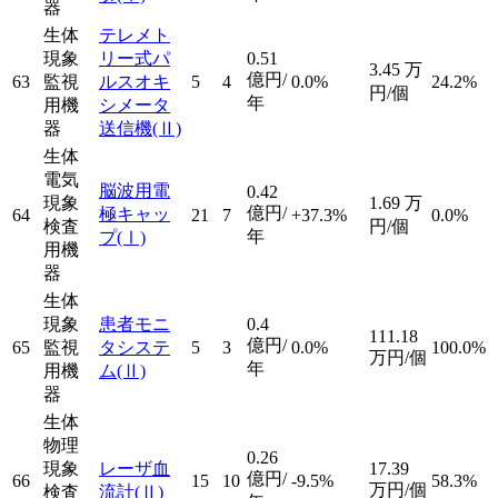
器
生体
テレメト
現象
リー式パ
0.51
3.45
万
億円/
63
監視
ルスオキ
5
4
0.0%
24.2%
円/個
年
用機
シメータ
器
送信機
(Ⅱ)
生体
電気
脳波用電
0.42
現象
1.69
万
億円/
極キャッ
64
21
7
+37.3%
0.0%
検査
円/個
年
プ
(Ⅰ)
用機
器
生体
現象
患者モニ
0.4
111.18
億円/
65
監視
タシステ
5
3
0.0%
100.0%
万円/個
年
用機
ム
(Ⅱ)
器
生体
物理
0.26
現象
レーザ血
17.39
億円/
66
15
10
-9.5%
58.3%
万円/個
検査
流計
(Ⅱ)