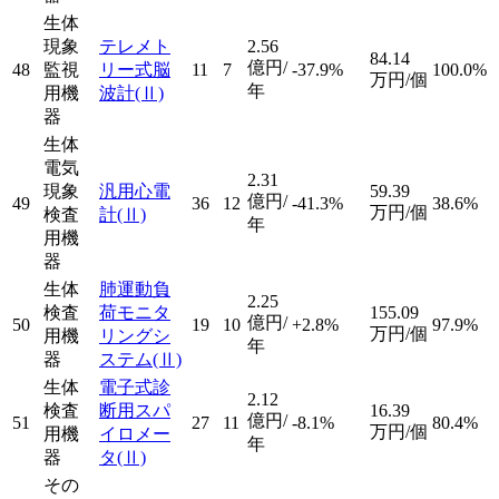
生体
現象
テレメト
2.56
84.14
億円/
48
監視
リー式脳
11
7
-37.9%
100.0%
万円/個
年
用機
波計
(Ⅱ)
器
生体
電気
2.31
現象
汎用心電
59.39
億円/
49
36
12
-41.3%
38.6%
万円/個
検査
計
(Ⅱ)
年
用機
器
生体
肺運動負
2.25
検査
荷モニタ
155.09
億円/
50
19
10
+2.8%
97.9%
万円/個
用機
リングシ
年
器
ステム
(Ⅱ)
生体
電子式診
2.12
検査
断用スパ
16.39
億円/
51
27
11
-8.1%
80.4%
万円/個
用機
イロメー
年
器
タ
(Ⅱ)
その