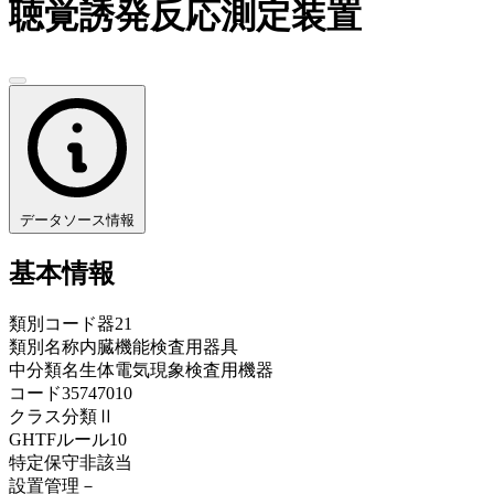
聴覚誘発反応測定装置
データソース情報
基本情報
類別コード
器21
類別名称
内臓機能検査用器具
中分類名
生体電気現象検査用機器
コード
35747010
クラス分類
Ⅱ
GHTFルール
10
特定保守
非該当
設置管理
－