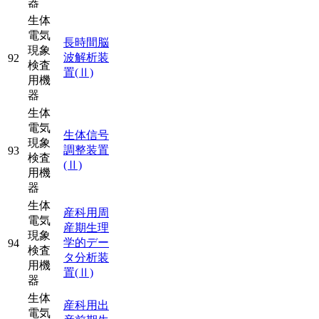
器
生体
電気
長時間脳
現象
波解析装
92
検査
置
(Ⅱ)
用機
器
生体
電気
生体信号
現象
調整装置
93
検査
(Ⅱ)
用機
器
生体
産科用周
電気
産期生理
現象
学的デー
94
検査
タ分析装
用機
置
(Ⅱ)
器
生体
産科用出
電気