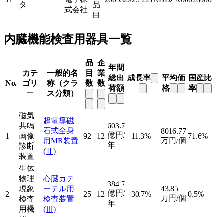
タ
品
式会社
目
内臓機能検査用器具一覧
品
企
年間
カテ
一般的名
目
業
総出
成長率
平均価
国産比
No.
ゴリ
称（クラ
数
数
荷額
格
率
ー
ス分類）
磁気
超電導磁
共鳴
603.7
石式全身
8016.77
億円/
1
画像
92
12
+11.3%
71.6%
万円/個
用MR装置
年
診断
(Ⅱ)
装置
生体
物理
心臓カテ
384.7
現象
ーテル用
43.85
億円/
2
25
12
+30.7%
0.5%
万円/個
検査
検査装置
年
用機
(Ⅲ)