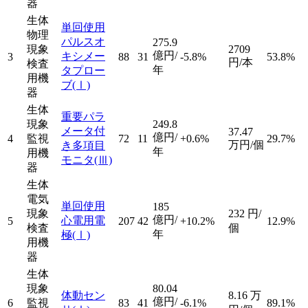
器
生体
単回使用
物理
パルスオ
275.9
現象
2709
億円/
キシメー
3
88
31
-5.8%
53.8%
円/本
検査
年
タプロー
用機
ブ
(Ⅰ)
器
生体
重要パラ
現象
249.8
メータ付
37.47
億円/
4
監視
72
11
+0.6%
29.7%
万円/個
き多項目
年
用機
モニタ
(Ⅲ)
器
生体
電気
単回使用
185
現象
232
円/
億円/
心電用電
5
207
42
+10.2%
12.9%
検査
個
年
極
(Ⅰ)
用機
器
生体
現象
80.04
体動セン
8.16
万
億円/
6
監視
83
41
-6.1%
89.1%