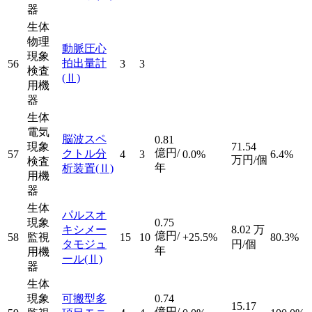
器
生体
物理
動脈圧心
現象
拍出量計
56
3
3
検査
(Ⅱ)
用機
器
生体
電気
脳波スペ
0.81
現象
71.54
億円/
クトル分
57
4
3
0.0%
6.4%
万円/個
検査
年
析装置
(Ⅱ)
用機
器
生体
パルスオ
現象
0.75
キシメー
8.02
万
億円/
58
監視
15
10
+25.5%
80.3%
タモジュ
円/個
年
用機
ール
(Ⅱ)
器
生体
現象
可搬型多
0.74
15.17
億円/