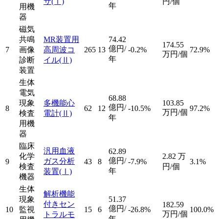
サ
(Ⅰ)
円/個
年
用機
器
磁気
共鳴
MR装置用
74.42
174.55
億円/
7
画像
高周波コ
265
13
-0.2%
72.9%
万円/個
年
診断
イル
(Ⅱ)
装置
生体
電気
68.88
現象
多機能心
103.85
億円/
8
62
12
-10.5%
97.2%
万円/個
検査
電計
(Ⅱ)
年
用機
器
臨床
汎用血液
62.89
化学
2.82
万
億円/
ガス分析
9
43
8
-7.9%
3.1%
検査
円/個
年
装置
(Ⅰ)
機器
生体
解析機能
現象
51.37
付きセン
182.59
億円/
10
監視
15
6
-26.8%
100.0%
万円/個
トラルモ
年