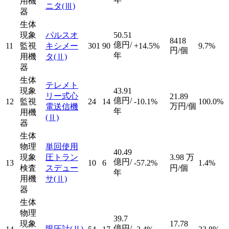
用機
ニタ
(Ⅲ)
器
生体
現象
パルスオ
50.51
8418
億円/
11
監視
キシメー
301
90
+14.5%
9.7%
円/個
年
用機
タ
(Ⅱ)
器
生体
テレメト
現象
43.91
リー式心
21.89
億円/
12
監視
24
14
-10.1%
100.0%
万円/個
電送信機
年
用機
(Ⅱ)
器
生体
物理
単回使用
40.49
現象
圧トラン
3.98
万
億円/
13
10
6
-57.2%
1.4%
検査
スデュー
円/個
年
用機
サ
(Ⅱ)
器
生体
物理
39.7
現象
17.78
億円/
眼圧計
(Ⅱ)