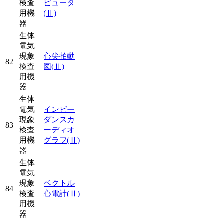
検査
ピュータ
用機
(Ⅱ)
器
生体
電気
現象
心尖拍動
82
検査
図
(Ⅱ)
用機
器
生体
電気
インピー
現象
ダンスカ
83
検査
ーディオ
用機
グラフ
(Ⅱ)
器
生体
電気
現象
ベクトル
84
検査
心電計
(Ⅱ)
用機
器