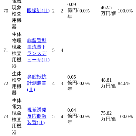
電気
0.09
現象
462.5
億円/
眼振計
(Ⅱ)
70
2
2
0.0%
100.0%
万円/個
検査
年
用機
器
生体
物理
非留置型
現象
血流量ト
71
5
4
検査
ランスデ
用機
ューサ
(Ⅱ)
器
生体
鼻腔抵抗
0.05
検査
48.81
億円/
計測装置
72
4
3
0.0%
84.6%
万円/個
用機
年
(Ⅱ)
器
生体
電気
視覚誘発
0.04
現象
75.82
億円/
反応刺激
73
5
4
0.0%
100.0%
万円/個
検査
年
装置
(Ⅱ)
用機
器