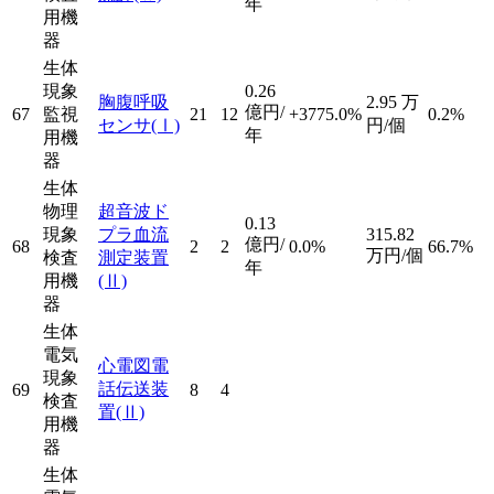
年
用機
器
生体
現象
0.26
胸腹呼吸
2.95
万
億円/
67
監視
21
12
+3775.0%
0.2%
センサ
(Ⅰ)
円/個
年
用機
器
生体
物理
超音波ド
0.13
現象
プラ血流
315.82
億円/
68
2
2
0.0%
66.7%
万円/個
検査
測定装置
年
用機
(Ⅱ)
器
生体
電気
心電図電
現象
話伝送装
69
8
4
検査
置
(Ⅱ)
用機
器
生体