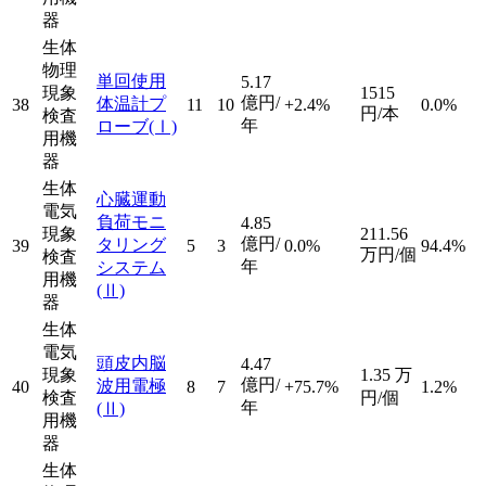
器
生体
物理
単回使用
5.17
現象
1515
億円/
体温計プ
38
11
10
+2.4%
0.0%
円/本
検査
年
ローブ
(Ⅰ)
用機
器
生体
心臓運動
電気
負荷モニ
4.85
現象
211.56
億円/
タリング
39
5
3
0.0%
94.4%
万円/個
検査
年
システム
用機
(Ⅱ)
器
生体
電気
頭皮内脳
4.47
現象
1.35
万
億円/
波用電極
40
8
7
+75.7%
1.2%
検査
円/個
年
(Ⅱ)
用機
器
生体