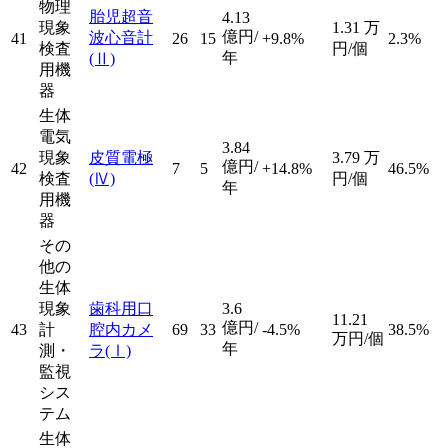
物理
胎児超音
4.13
現象
1.31
万
億円/
波心音計
41
26
15
+9.8%
2.3%
検査
円/個
年
(Ⅱ)
用機
器
生体
電気
3.84
現象
皮質電極
3.79
万
億円/
42
7
5
+14.8%
46.5%
検査
(Ⅳ)
円/個
年
用機
器
その
他の
生体
現象
歯科用口
3.6
11.21
億円/
43
計
腔内カメ
69
33
-4.5%
38.5%
万円/個
年
測・
ラ
(Ⅰ)
監視
シス
テム
生体