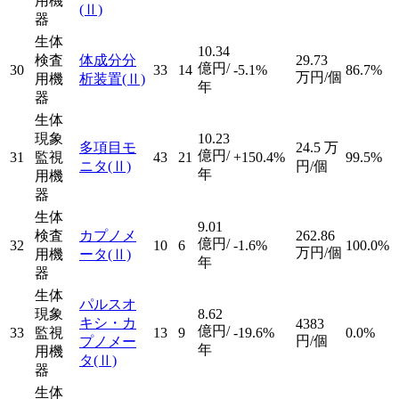
用機
(Ⅱ)
器
生体
10.34
検査
体成分分
29.73
億円/
30
33
14
-5.1%
86.7%
万円/個
用機
析装置
(Ⅱ)
年
器
生体
現象
10.23
多項目モ
24.5
万
億円/
31
監視
43
21
+150.4%
99.5%
ニタ
(Ⅱ)
円/個
年
用機
器
生体
9.01
検査
カプノメ
262.86
億円/
32
10
6
-1.6%
100.0%
万円/個
用機
ータ
(Ⅱ)
年
器
生体
パルスオ
現象
8.62
キシ・カ
4383
億円/
33
監視
13
9
-19.6%
0.0%
円/個
プノメー
年
用機
タ
(Ⅱ)
器
生体