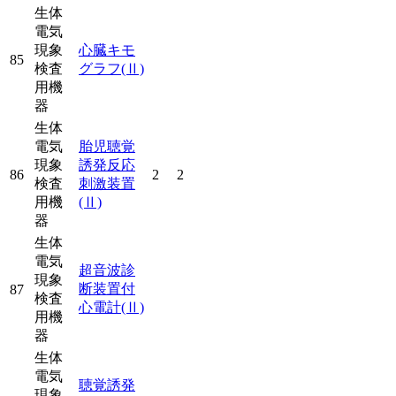
生体
電気
現象
心臓キモ
85
検査
グラフ
(Ⅱ)
用機
器
生体
電気
胎児聴覚
現象
誘発反応
86
2
2
検査
刺激装置
用機
(Ⅱ)
器
生体
電気
超音波診
現象
断装置付
87
検査
心電計
(Ⅱ)
用機
器
生体
電気
聴覚誘発
現象