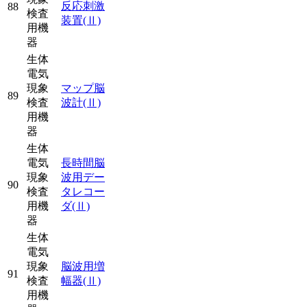
反応刺激
88
検査
装置
(Ⅱ)
用機
器
生体
電気
現象
マップ脳
89
検査
波計
(Ⅱ)
用機
器
生体
電気
長時間脳
現象
波用デー
90
検査
タレコー
用機
ダ
(Ⅱ)
器
生体
電気
現象
脳波用増
91
検査
幅器
(Ⅱ)
用機