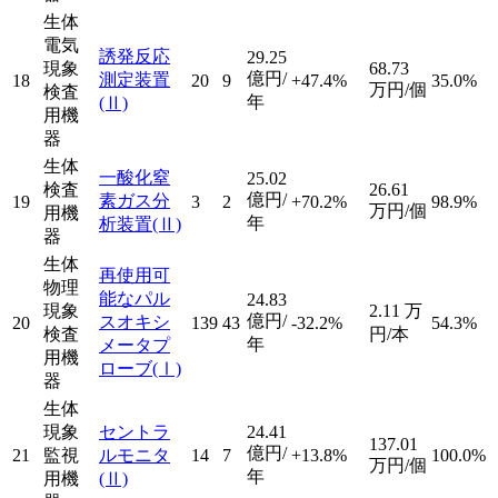
生体
電気
誘発反応
29.25
現象
68.73
億円/
測定装置
18
20
9
+47.4%
35.0%
万円/個
検査
年
(Ⅱ)
用機
器
生体
一酸化窒
25.02
検査
26.61
億円/
素ガス分
19
3
2
+70.2%
98.9%
万円/個
用機
年
析装置
(Ⅱ)
器
生体
再使用可
物理
能なパル
24.83
現象
2.11
万
億円/
スオキシ
20
139
43
-32.2%
54.3%
検査
円/本
年
メータプ
用機
ローブ
(Ⅰ)
器
生体
現象
セントラ
24.41
137.01
億円/
21
監視
ルモニタ
14
7
+13.8%
100.0%
万円/個
年
用機
(Ⅱ)