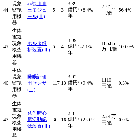
現象
非観血血
3.39
2.27
万
億円/
44
監視
圧モジュ
5
3
+8.4%
56.4%
円/個
年
用機
ール
(Ⅱ)
器
生体
電気
3.09
現象
ホルタ解
185.86
億円/
45
5
4
-2.1%
100.0%
万円/個
検査
析装置
(Ⅱ)
年
用機
器
生体
現象
睡眠評価
3.05
1110
億円/
46
監視
用センサ
117
13
+9.4%
0.3%
円/個
年
用機
(Ⅰ)
器
生体
電気
発作時心
2.8
現象
2.24
万
億円/
臓活動記
47
30
16
+23.0%
0.0%
検査
円/個
年
録装置
(Ⅱ)
用機
器