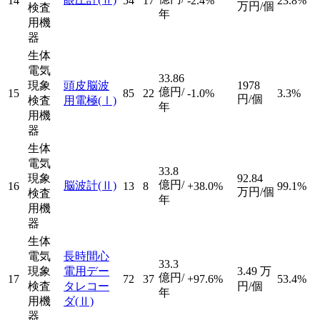
14
54
17
-2.4%
23.8%
万円/個
検査
年
用機
器
生体
電気
33.86
現象
頭皮脳波
1978
億円/
15
85
22
-1.0%
3.3%
円/個
検査
用電極
(Ⅰ)
年
用機
器
生体
電気
33.8
現象
92.84
億円/
脳波計
(Ⅱ)
16
13
8
+38.0%
99.1%
万円/個
検査
年
用機
器
生体
電気
長時間心
33.3
現象
電用デー
3.49
万
億円/
17
72
37
+97.6%
53.4%
検査
タレコー
円/個
年
用機
ダ
(Ⅱ)
器