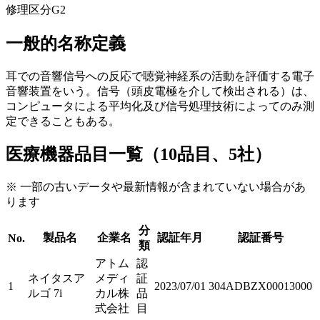
修理区分
G2
一般的名称定義
耳での音響信号への反応で聴覚神経系の活動を評価する電子
音響装置をいう。信号（頭皮電極を介して検出される）は、
コンピュータによる平均化及び信号処理技術によってのみ測
定できることもある。
医療機器品目一覧（10品目、5社）
※ 一部の古いデータや最新情報が含まれていない場合があ
ります
分
製品名
企業名
認証年月
認証番号
No.
類
アトム
認
ネイタスア
メディ
証
1
2023/07/01
304ADBZX00013000
ルゴ 7i
カル株
品
式会社
目