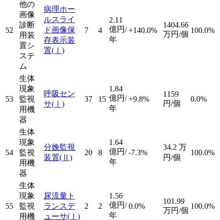
他の
病理ホー
画像
ルスライ
2.11
診断
1404.66
億円/
ド画像保
52
7
4
+140.0%
100.0%
万円/個
用装
年
存表示装
置シ
置
(Ⅰ)
ステ
ム
生体
現象
1.84
呼吸セン
1159
億円/
53
監視
37
15
+9.8%
0.0%
円/個
サ
(Ⅰ)
年
用機
器
生体
現象
1.64
分娩監視
34.2
万
億円/
54
監視
20
8
-7.3%
100.0%
装置
(Ⅱ)
円/個
年
用機
器
生体
現象
尿流量ト
1.56
101.99
億円/
55
監視
ランスデ
2
2
0.0%
100.0%
万円/個
年
用機
ューサ
(Ⅰ)