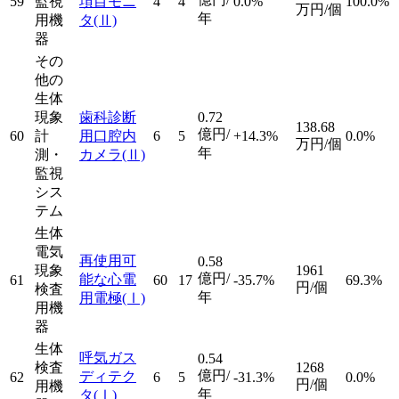
59
監視
項目モニ
4
4
0.0%
100.0%
万円/個
年
用機
タ
(Ⅱ)
器
その
他の
生体
現象
歯科診断
0.72
138.68
億円/
60
計
用口腔内
6
5
+14.3%
0.0%
万円/個
年
測・
カメラ
(Ⅱ)
監視
シス
テム
生体
電気
再使用可
0.58
現象
1961
億円/
能な心電
61
60
17
-35.7%
69.3%
円/個
検査
年
用電極
(Ⅰ)
用機
器
生体
呼気ガス
0.54
検査
1268
億円/
ディテク
62
6
5
-31.3%
0.0%
円/個
用機
年
タ
(Ⅰ)