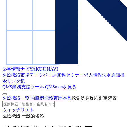
薬事情報ナビ
YAKUJI NAVI
医療機器市場データベース
無料セミナー
求人情報
法令通知検
索
リンク集
QMS業務支援ツール
QMSmartを見る
医療機器一覧
内臓機能検査用器具
聴覚誘発反応測定装置
ウォッチリスト
医療機器 一般的名称