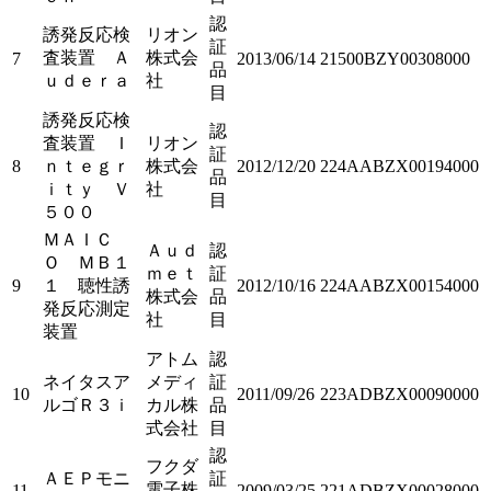
認
誘発反応検
リオン
証
査装置 Ａ
株式会
7
2013/06/14
21500BZY00308000
品
ｕｄｅｒａ
社
目
誘発反応検
認
査装置 Ｉ
リオン
証
8
ｎｔｅｇｒ
株式会
2012/12/20
224AABZX00194000
品
ｉｔｙ Ｖ
社
目
５００
ＭＡＩＣ
Ａｕｄ
認
Ｏ ＭＢ１
ｍｅｔ
証
9
１ 聴性誘
2012/10/16
224AABZX00154000
株式会
品
発反応測定
社
目
装置
アトム
認
ネイタスア
メディ
証
10
2011/09/26
223ADBZX00090000
ルゴＲ３ｉ
カル株
品
式会社
目
認
フクダ
ＡＥＰモニ
証
電子株
11
2009/03/25
221ADBZX00028000