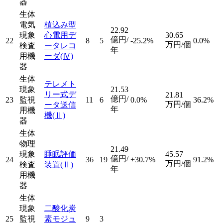
器
生体
電気
植込み型
22.92
現象
心電用デ
30.65
億円/
22
8
5
-25.2%
0.0%
万円/個
検査
ータレコ
年
用機
ーダ
(Ⅳ)
器
生体
テレメト
現象
21.53
リー式デ
21.81
億円/
23
監視
11
6
0.0%
36.2%
万円/個
ータ送信
年
用機
機
(Ⅱ)
器
生体
物理
21.49
現象
睡眠評価
45.57
億円/
24
36
19
+30.7%
91.2%
万円/個
検査
装置
(Ⅱ)
年
用機
器
生体
現象
二酸化炭
25
監視
素モジュ
9
3