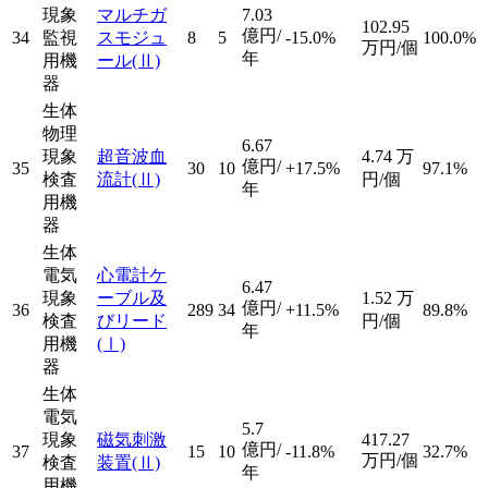
現象
マルチガ
7.03
102.95
億円/
34
監視
スモジュ
8
5
-15.0%
100.0%
万円/個
年
用機
ール
(Ⅱ)
器
生体
物理
6.67
現象
超音波血
4.74
万
億円/
35
30
10
+17.5%
97.1%
検査
流計
(Ⅱ)
円/個
年
用機
器
生体
電気
心電計ケ
6.47
現象
ーブル及
1.52
万
億円/
36
289
34
+11.5%
89.8%
検査
びリード
円/個
年
用機
(Ⅰ)
器
生体
電気
5.7
現象
磁気刺激
417.27
億円/
37
15
10
-11.8%
32.7%
万円/個
検査
装置
(Ⅱ)
年
用機