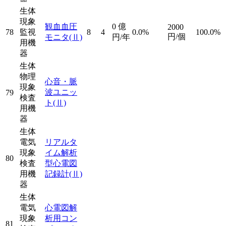
生体
現象
観血血圧
0
億
2000
78
監視
8
4
0.0%
100.0%
円/個
モニタ
(Ⅱ)
円/年
用機
器
生体
物理
心音・脈
現象
波ユニッ
79
検査
ト
(Ⅱ)
用機
器
生体
電気
リアルタ
現象
イム解析
80
検査
型心電図
用機
記録計
(Ⅱ)
器
生体
電気
心電図解
現象
析用コン
81