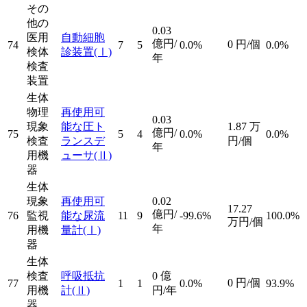
その
他の
0.03
医用
自動細胞
億円/
0
円/個
74
7
5
0.0%
0.0%
検体
診装置
(Ⅰ)
年
検査
装置
生体
物理
再使用可
0.03
現象
能な圧ト
1.87
万
億円/
75
5
4
0.0%
0.0%
検査
ランスデ
円/個
年
用機
ューサ
(Ⅱ)
器
生体
現象
再使用可
0.02
17.27
億円/
76
監視
能な尿流
11
9
-99.6%
100.0%
万円/個
年
用機
量計
(Ⅰ)
器
生体
検査
呼吸抵抗
0
億
0
円/個
77
1
1
0.0%
93.9%
用機
計
(Ⅱ)
円/年
器