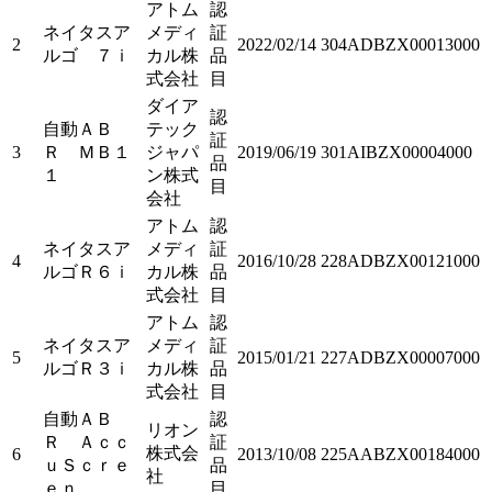
アトム
認
ネイタスア
メディ
証
2
2022/02/14
304ADBZX00013000
ルゴ ７ｉ
カル株
品
式会社
目
ダイア
認
自動ＡＢ
テック
証
3
Ｒ ＭＢ１
ジャパ
2019/06/19
301AIBZX00004000
品
１
ン株式
目
会社
アトム
認
ネイタスア
メディ
証
4
2016/10/28
228ADBZX00121000
ルゴＲ６ｉ
カル株
品
式会社
目
アトム
認
ネイタスア
メディ
証
5
2015/01/21
227ADBZX00007000
ルゴＲ３ｉ
カル株
品
式会社
目
自動ＡＢ
認
リオン
Ｒ Ａｃｃ
証
株式会
6
2013/10/08
225AABZX00184000
ｕＳｃｒｅ
品
社
ｅｎ
目