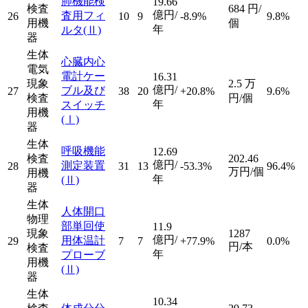
肺機能検
19.66
検査
684
円/
億円/
査用フィ
26
10
9
-8.9%
9.8%
用機
個
年
ルタ
(Ⅱ)
器
生体
心臓内心
電気
電計ケー
16.31
現象
2.5
万
億円/
ブル及び
27
38
20
+20.8%
9.6%
検査
円/個
年
スイッチ
用機
(Ⅰ)
器
生体
呼吸機能
12.69
検査
202.46
億円/
測定装置
28
31
13
-53.3%
96.4%
万円/個
用機
年
(Ⅱ)
器
生体
人体開口
物理
部単回使
11.9
現象
1287
億円/
用体温計
29
7
7
+77.9%
0.0%
円/本
検査
年
プローブ
用機
(Ⅱ)
器
生体
10.34