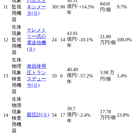
現象
パルスオ
50.51
8418
億円/
11
監視
キシメー
301
90
+14.5%
9.7%
円/個
年
用機
タ
(Ⅱ)
器
生体
テレメト
現象
43.91
リー式心
21.89
億円/
12
監視
24
14
-10.1%
100.0%
万円/個
電送信機
年
用機
(Ⅱ)
器
生体
物理
単回使用
40.49
現象
圧トラン
3.98
万
億円/
13
10
6
-57.2%
1.4%
検査
スデュー
円/個
年
用機
サ
(Ⅱ)
器
生体
物理
39.7
現象
17.78
億円/
眼圧計
(Ⅱ)
14
54
17
-2.4%
23.8%
万円/個
検査
年
用機
器