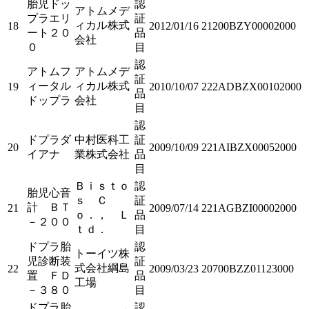
胎児ドッ
認
アトムメデ
プラエリ
証
ィカル株式
18
2012/01/16
21200BZY00002000
ート２０
品
会社
０
目
認
アトムフ
アトムメデ
証
ィータル
ィカル株式
19
2010/10/07
222ADBZX00102000
品
ドップラ
会社
目
認
ドプラダ
中村医科工
証
20
2009/10/09
221AIBZX00052000
イアナ
業株式会社
品
目
Ｂｉｓｔｏ
認
胎児心音
ｓ Ｃ
証
計 ＢＴ
21
2009/07/14
221AGBZI00002000
ｏ．， Ｌ
品
－２００
ｔｄ．
目
ドプラ胎
認
トーイツ株
児診断装
証
式会社綱島
22
2009/03/23
20700BZZ01123000
置 ＦＤ
品
工場
－３８０
目
ドプラ胎
認