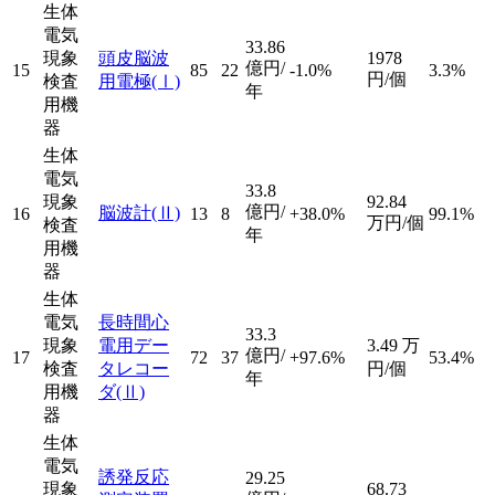
生体
電気
33.86
現象
頭皮脳波
1978
億円/
15
85
22
-1.0%
3.3%
円/個
検査
用電極
(Ⅰ)
年
用機
器
生体
電気
33.8
現象
92.84
億円/
脳波計
(Ⅱ)
16
13
8
+38.0%
99.1%
万円/個
検査
年
用機
器
生体
電気
長時間心
33.3
現象
電用デー
3.49
万
億円/
17
72
37
+97.6%
53.4%
検査
タレコー
円/個
年
用機
ダ
(Ⅱ)
器
生体
電気
誘発反応
29.25
現象
68.73