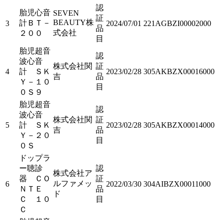
認
胎児心音
SEVEN
証
BEAUTY株
計ＢＴ－
3
2024/07/01
221AGBZI00002000
品
式会社
２００
目
胎児超音
認
波心音
株式会社関
証
4
計 ＳＫ
2023/02/28
305AKBZX00016000
吉
品
Ｙ－１０
目
０Ｓ９
胎児超音
認
波心音
株式会社関
証
5
計 ＳＫ
2023/02/28
305AKBZX00014000
吉
品
Ｙ－２０
目
０Ｓ
ドップラ
ー聴診
認
株式会社ア
器 ＣＯ
証
ルファメッ
6
2022/03/30
304AIBZX00011000
ＮＴＥ
品
ド
Ｃ １０
目
Ｃ