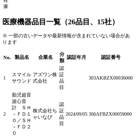
在
庫
医療機器品目一覧（26品目、15社）
※ 一部の古いデータや最新情報が含まれていない場合があ
ります
分
製品名
企業名
認証年月
認証番号
No.
類
認
スマイル
アズワン株
証
1
303AKBZX00036000
サウンド
式会社
品
目
胎児超音
波心音
認
計 ＳＨ
株式会社ち
証
2
－ＦＤ１
2024/09/05
306AFBZX00059000
ゃいなび
品
０／ＳＨ
目
－ＦＤ２
０