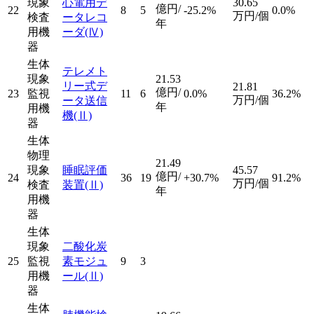
現象
心電用デ
30.65
億円/
22
8
5
-25.2%
0.0%
万円/個
検査
ータレコ
年
用機
ーダ
(Ⅳ)
器
生体
テレメト
現象
21.53
リー式デ
21.81
億円/
23
監視
11
6
0.0%
36.2%
万円/個
ータ送信
年
用機
機
(Ⅱ)
器
生体
物理
21.49
現象
睡眠評価
45.57
億円/
24
36
19
+30.7%
91.2%
万円/個
検査
装置
(Ⅱ)
年
用機
器
生体
現象
二酸化炭
25
監視
素モジュ
9
3
用機
ール
(Ⅱ)
器
生体