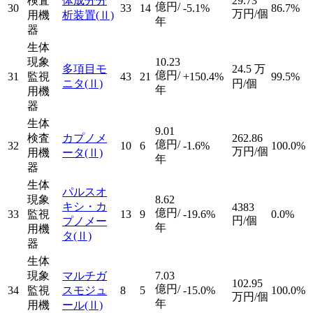
検査
体成分分
29.73
億円/
30
33
14
-5.1%
86.7%
万円/個
用機
析装置
(Ⅱ)
年
器
生体
現象
10.23
多項目モ
24.5
万
億円/
31
監視
43
21
+150.4%
99.5%
ニタ
(Ⅱ)
円/個
年
用機
器
生体
9.01
検査
カプノメ
262.86
億円/
32
10
6
-1.6%
100.0%
万円/個
用機
ータ
(Ⅱ)
年
器
生体
パルスオ
現象
8.62
キシ・カ
4383
億円/
33
監視
13
9
-19.6%
0.0%
円/個
プノメー
年
用機
タ
(Ⅱ)
器
生体
現象
マルチガ
7.03
102.95
億円/
34
監視
スモジュ
8
5
-15.0%
100.0%
万円/個
年
用機
ール
(Ⅱ)