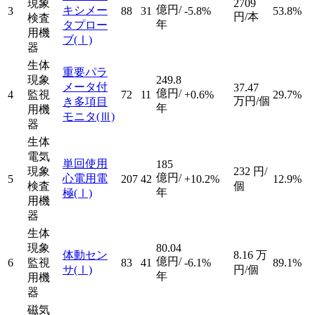
現象
2709
億円/
キシメー
3
88
31
-5.8%
53.8%
円/本
検査
年
タプロー
用機
ブ
(Ⅰ)
器
生体
重要パラ
現象
249.8
メータ付
37.47
億円/
4
監視
72
11
+0.6%
29.7%
万円/個
き多項目
年
用機
モニタ
(Ⅲ)
器
生体
電気
単回使用
185
現象
232
円/
億円/
心電用電
5
207
42
+10.2%
12.9%
検査
個
年
極
(Ⅰ)
用機
器
生体
現象
80.04
体動セン
8.16
万
億円/
6
監視
83
41
-6.1%
89.1%
サ
(Ⅰ)
円/個
年
用機
器
磁気