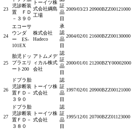
トーイツ株
児診断装
証
式会社綱島
23
2009/03/23
20900BZZ00121000
置 ＦＤ
品
工場
－３９０
目
承
エコーサ
認
ウンダ
株式会社
24
2004/02/01
21600BZZ00130000
Hadeco
品
ー ES-
101EX
目
認
胎児ドッ
アトムメデ
証
プラエリ
ィカル株式
25
2000/01/01
21200BZY00002000
品
ート200
会社
目
ドプラ胎
認
児診断装
トーイツ株
証
26
1997/02/01
20900BZZ00121000
置ＦＤ－
式会社
品
３９０
目
ドプラ胎
認
児診断装
トーイツ株
証
27
1995/12/01
20700BZZ01123000
置ＦＤ－
式会社
品
３８０
目