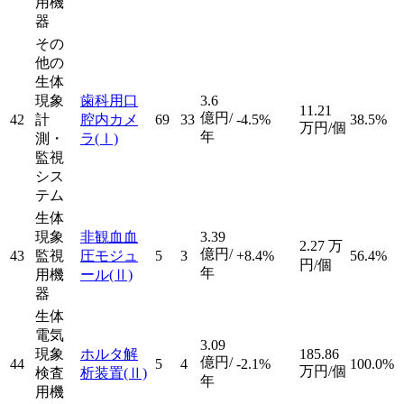
用機
器
その
他の
生体
現象
歯科用口
3.6
11.21
億円/
42
計
腔内カメ
69
33
-4.5%
38.5%
万円/個
年
測・
ラ
(Ⅰ)
監視
シス
テム
生体
現象
非観血血
3.39
2.27
万
億円/
43
監視
圧モジュ
5
3
+8.4%
56.4%
円/個
年
用機
ール
(Ⅱ)
器
生体
電気
3.09
現象
ホルタ解
185.86
億円/
44
5
4
-2.1%
100.0%
万円/個
検査
析装置
(Ⅱ)
年
用機