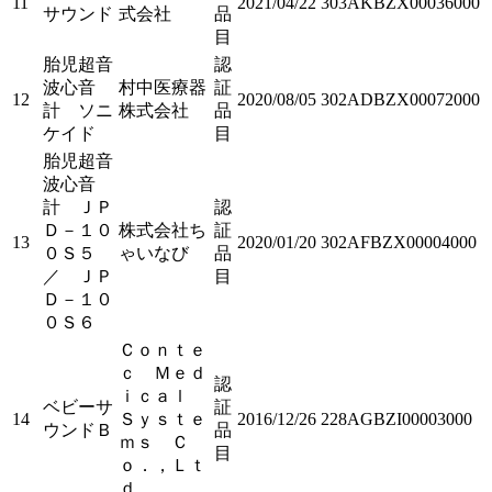
11
2021/04/22
303AKBZX00036000
サウンド
式会社
品
目
胎児超音
認
波心音
村中医療器
証
12
2020/08/05
302ADBZX00072000
計 ソニ
株式会社
品
ケイド
目
胎児超音
波心音
計 ＪＰ
認
Ｄ－１０
株式会社ち
証
13
2020/01/20
302AFBZX00004000
０Ｓ５
ゃいなび
品
／ ＪＰ
目
Ｄ－１０
０Ｓ６
Ｃｏｎｔｅ
ｃ Ｍｅｄ
認
ｉｃａｌ
ベビーサ
証
14
Ｓｙｓｔｅ
2016/12/26
228AGBZI00003000
ウンドＢ
品
ｍｓ Ｃ
目
ｏ．，Ｌｔ
ｄ．