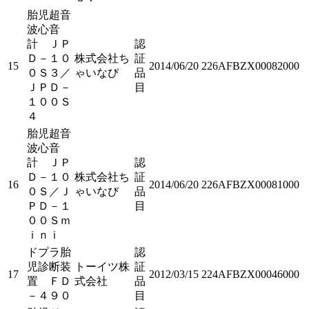
胎児超音
波心音
計 ＪＰ
認
Ｄ－１０
株式会社ち
証
15
2014/06/20
226AFBZX00082000
０Ｓ３／
ゃいなび
品
ＪＰＤ－
目
１００Ｓ
４
胎児超音
波心音
計 ＪＰ
認
Ｄ－１０
株式会社ち
証
16
2014/06/20
226AFBZX00081000
０Ｓ／Ｊ
ゃいなび
品
ＰＤ－１
目
００Ｓｍ
ｉｎｉ
ドプラ胎
認
児診断装
トーイツ株
証
17
2012/03/15
224AFBZX00046000
置 ＦＤ
式会社
品
－４９０
目