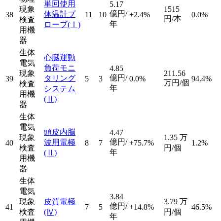
単回使用
5.17
現象
1515
億円/
体温計プ
38
11
10
+2.4%
0.0%
円/本
検査
年
ローブ
(Ⅰ)
用機
器
生体
心臓運動
電気
負荷モニ
4.85
現象
211.56
億円/
タリング
39
5
3
0.0%
94.4%
万円/個
検査
年
システム
用機
(Ⅱ)
器
生体
電気
頭皮内脳
4.47
現象
1.35
万
億円/
波用電極
40
8
7
+75.7%
1.2%
検査
円/個
年
(Ⅱ)
用機
器
生体
電気
3.84
現象
皮質電極
3.79
万
億円/
41
7
5
+14.8%
46.5%
検査
(Ⅳ)
円/個
年