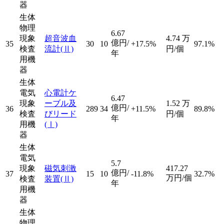
器
生体
物理
6.67
現象
超音波血
4.74
万
億円/
35
30
10
+17.5%
97.1%
検査
流計
(Ⅱ)
円/個
年
用機
器
生体
電気
心電計ケ
6.47
現象
ーブル及
1.52
万
億円/
36
289
34
+11.5%
89.8%
検査
びリード
円/個
年
用機
(Ⅰ)
器
生体
電気
5.7
現象
磁気刺激
417.27
億円/
37
15
10
-11.8%
32.7%
万円/個
検査
装置
(Ⅱ)
年
用機
器
生体
物理