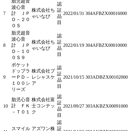
胎児超音
認
波心音
株式会社ち
証
7
計 ＪＰ
2022/01/31
304AFBZX00016000
ゃいなび
品
Ｄ－２０
目
０Ｓ
胎児超音
認
波心音
株式会社ち
証
8
計 ＪＰ
2022/01/19
304AFBZX00010000
ゃいなび
品
Ｄ－１０
目
０Ｓ９
ポケット
認
ドップラ
株式会社プ
証
9
ーＰＤ－
レシャスケ
2021/10/15
303ADBZX00102000
品
１００シ
ア
目
リーズ
認
胎児心音
株式会社富
証
計 ＦＫ
士コンテッ
10
2021/09/27
303AKBZX00091000
品
－Ｔ０１
ク
目
認
スマイル
アズワン株
証