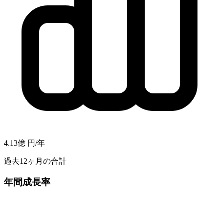
4.13億
円/年
過去12ヶ月の合計
年間成長率