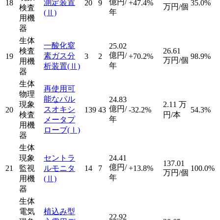
億円/
測定装置
18
20
9
+47.4%
35.0%
万円/個
検査
年
(Ⅱ)
用機
器
生体
一酸化窒
25.02
検査
26.61
億円/
素ガス分
19
3
2
+70.2%
98.9%
万円/個
用機
年
析装置
(Ⅱ)
器
生体
再使用可
物理
能なパル
24.83
現象
2.11
万
億円/
スオキシ
20
139
43
-32.2%
54.3%
検査
円/本
年
メータプ
用機
ローブ
(Ⅰ)
器
生体
現象
セントラ
24.41
137.01
億円/
21
監視
ルモニタ
14
7
+13.8%
100.0%
万円/個
年
用機
(Ⅱ)
器
生体
電気
植込み型
22.92