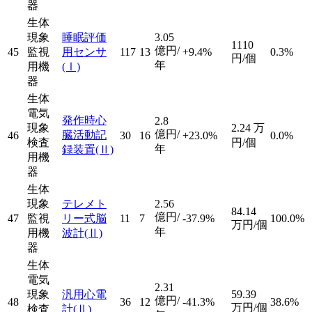
器
生体
現象
睡眠評価
3.05
1110
億円/
45
監視
用センサ
117
13
+9.4%
0.3%
円/個
年
用機
(Ⅰ)
器
生体
電気
発作時心
2.8
現象
2.24
万
億円/
臓活動記
46
30
16
+23.0%
0.0%
検査
円/個
年
録装置
(Ⅱ)
用機
器
生体
現象
テレメト
2.56
84.14
億円/
47
監視
リー式脳
11
7
-37.9%
100.0%
万円/個
年
用機
波計
(Ⅱ)
器
生体
電気
2.31
現象
汎用心電
59.39
億円/
48
36
12
-41.3%
38.6%
万円/個
検査
計
(Ⅱ)