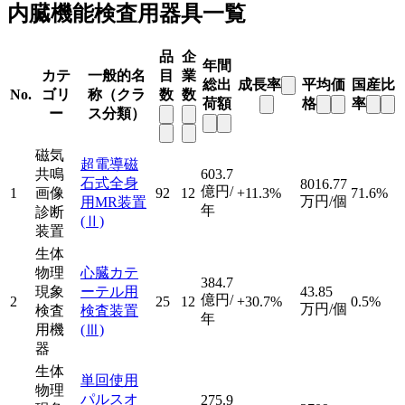
内臓機能検査用器具一覧
品
企
年間
カテ
一般的名
目
業
総出
成長率
平均価
国産比
No.
ゴリ
称（クラ
数
数
荷額
格
率
ー
ス分類）
磁気
超電導磁
共鳴
603.7
石式全身
8016.77
億円/
1
画像
92
12
+11.3%
71.6%
万円/個
用MR装置
年
診断
(Ⅱ)
装置
生体
物理
心臓カテ
384.7
現象
ーテル用
43.85
億円/
2
25
12
+30.7%
0.5%
万円/個
検査
検査装置
年
用機
(Ⅲ)
器
生体
単回使用
物理
パルスオ
275.9