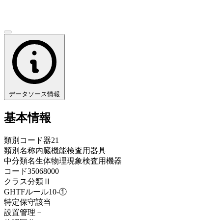
データソース情報
基本情報
類別コード
器21
類別名称
内臓機能検査用器具
中分類名
生体物理現象検査用機器
コード
35068000
クラス分類
Ⅱ
GHTFルール
10-①
特定保守
該当
設置管理
－