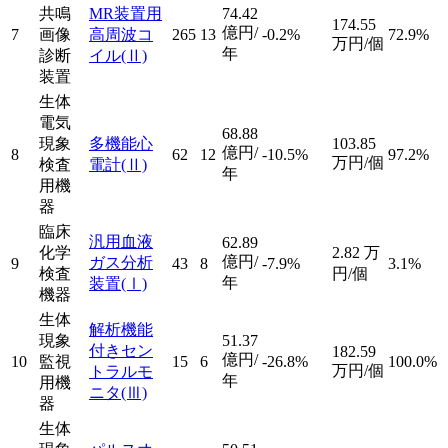
共鳴
MR装置用
74.42
174.55
億円/
7
画像
高周波コ
265
13
-0.2%
72.9%
万円/個
年
診断
イル
(Ⅱ)
装置
生体
電気
68.88
現象
多機能心
103.85
億円/
8
62
12
-10.5%
97.2%
万円/個
検査
電計
(Ⅱ)
年
用機
器
臨床
汎用血液
62.89
化学
2.82
万
億円/
ガス分析
9
43
8
-7.9%
3.1%
検査
円/個
年
装置
(Ⅰ)
機器
生体
解析機能
現象
51.37
付きセン
182.59
億円/
10
監視
15
6
-26.8%
100.0%
万円/個
トラルモ
年
用機
ニタ
(Ⅲ)
器
生体