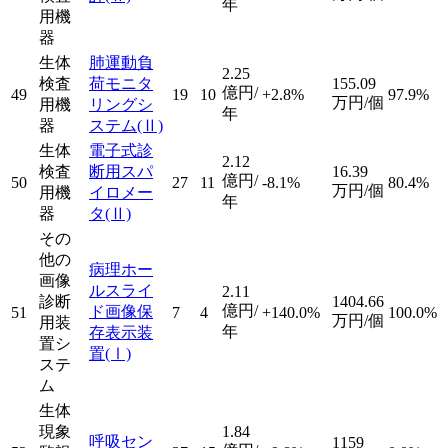
年
用機
器
生体
肺運動負
2.25
検査
荷モニタ
155.09
億円/
49
19
10
+2.8%
97.9%
万円/個
用機
リングシ
年
器
ステム
(Ⅱ)
生体
電子式診
2.12
検査
断用スパ
16.39
億円/
50
27
11
-8.1%
80.4%
万円/個
用機
イロメー
年
器
タ
(Ⅱ)
その
他の
病理ホー
画像
ルスライ
2.11
診断
1404.66
億円/
ド画像保
51
7
4
+140.0%
100.0%
万円/個
用装
年
存表示装
置シ
置
(Ⅰ)
ステ
ム
生体
現象
1.84
呼吸セン
1159