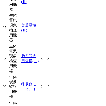
(Ⅱ)
用機
器
生体
電気
現象
食道電極
97
検査
(Ⅱ)
用機
器
生体
電気
現象
胎児頭皮
98
3
3
検査
用電極
(Ⅱ)
用機
器
生体
現象
呼吸数モ
99
監視
2
2
ニタ
(Ⅱ)
用機
器
生体