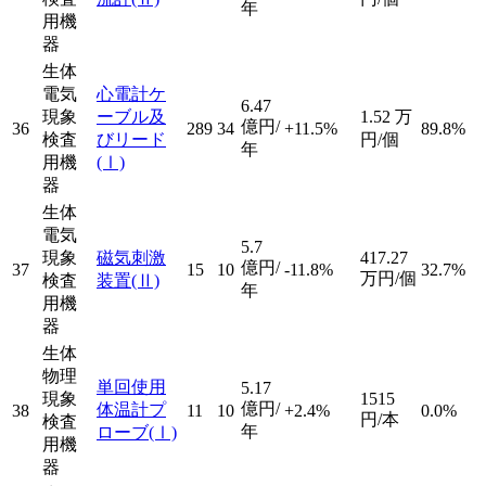
年
用機
器
生体
電気
心電計ケ
6.47
現象
ーブル及
1.52
万
億円/
36
289
34
+11.5%
89.8%
検査
びリード
円/個
年
用機
(Ⅰ)
器
生体
電気
5.7
現象
磁気刺激
417.27
億円/
37
15
10
-11.8%
32.7%
万円/個
検査
装置
(Ⅱ)
年
用機
器
生体
物理
単回使用
5.17
現象
1515
億円/
体温計プ
38
11
10
+2.4%
0.0%
円/本
検査
年
ローブ
(Ⅰ)
用機
器