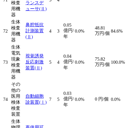
検査
ランスデ
用機
ューサ
(Ⅱ)
器
生体
鼻腔抵抗
0.05
検査
48.81
億円/
計測装置
72
4
3
0.0%
84.6%
万円/個
用機
年
(Ⅱ)
器
生体
電気
視覚誘発
0.04
現象
75.82
億円/
反応刺激
73
5
4
0.0%
100.0%
万円/個
検査
年
装置
(Ⅱ)
用機
器
その
他の
0.03
医用
自動細胞
億円/
0
円/個
74
7
5
0.0%
0.0%
検体
診装置
(Ⅰ)
年
検査
装置
生体
物理
再使用可