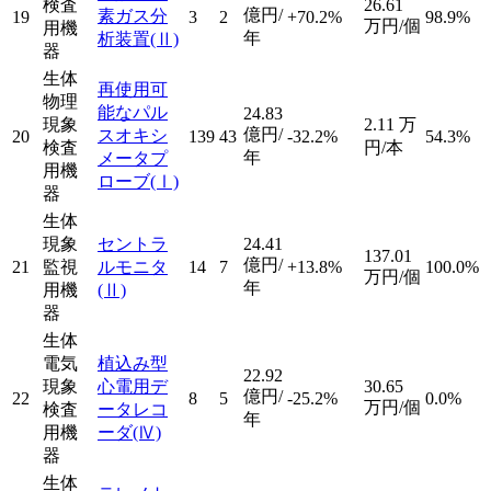
検査
26.61
億円/
素ガス分
19
3
2
+70.2%
98.9%
万円/個
用機
年
析装置
(Ⅱ)
器
生体
再使用可
物理
能なパル
24.83
現象
2.11
万
億円/
スオキシ
20
139
43
-32.2%
54.3%
検査
円/本
年
メータプ
用機
ローブ
(Ⅰ)
器
生体
現象
セントラ
24.41
137.01
億円/
21
監視
ルモニタ
14
7
+13.8%
100.0%
万円/個
年
用機
(Ⅱ)
器
生体
電気
植込み型
22.92
現象
心電用デ
30.65
億円/
22
8
5
-25.2%
0.0%
万円/個
検査
ータレコ
年
用機
ーダ
(Ⅳ)
器
生体