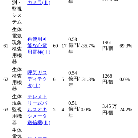
年
測・
カメラ
(Ⅱ)
監視
シス
テム
生体
電気
再使用可
0.58
現象
1961
億円/
能な心電
61
60
17
-35.7%
69.3%
円/個
検査
年
用電極
(Ⅰ)
用機
器
生体
呼気ガス
0.54
検査
1268
億円/
ディテク
62
6
5
-31.3%
0.0%
円/個
用機
年
タ
(Ⅰ)
器
生体
テレメト
現象
リー式パ
0.51
3.45
万
億円/
63
監視
ルスオキ
5
4
0.0%
24.2%
円/個
年
用機
シメータ
器
送信機
(Ⅱ)
生体
電気