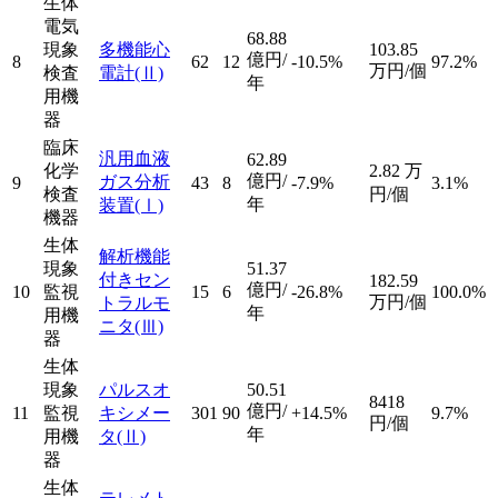
生体
電気
68.88
現象
多機能心
103.85
億円/
8
62
12
-10.5%
97.2%
万円/個
検査
電計
(Ⅱ)
年
用機
器
臨床
汎用血液
62.89
化学
2.82
万
億円/
ガス分析
9
43
8
-7.9%
3.1%
検査
円/個
年
装置
(Ⅰ)
機器
生体
解析機能
現象
51.37
付きセン
182.59
億円/
10
監視
15
6
-26.8%
100.0%
万円/個
トラルモ
年
用機
ニタ
(Ⅲ)
器
生体
現象
パルスオ
50.51
8418
億円/
11
監視
キシメー
301
90
+14.5%
9.7%
円/個
年
用機
タ
(Ⅱ)
器
生体