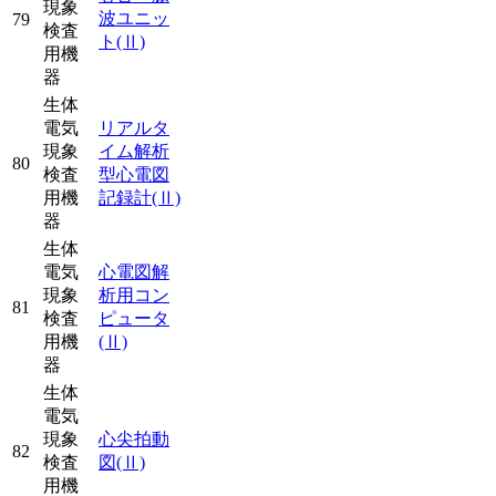
現象
波ユニッ
79
検査
ト
(Ⅱ)
用機
器
生体
電気
リアルタ
現象
イム解析
80
検査
型心電図
用機
記録計
(Ⅱ)
器
生体
電気
心電図解
現象
析用コン
81
検査
ピュータ
用機
(Ⅱ)
器
生体
電気
現象
心尖拍動
82
検査
図
(Ⅱ)
用機