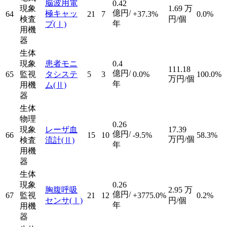
脳波用電
0.42
現象
1.69
万
億円/
極キャッ
64
21
7
+37.3%
0.0%
検査
円/個
年
プ
(Ⅰ)
用機
器
生体
現象
患者モニ
0.4
111.18
億円/
65
監視
タシステ
5
3
0.0%
100.0%
万円/個
年
用機
ム
(Ⅱ)
器
生体
物理
0.26
現象
レーザ血
17.39
億円/
66
15
10
-9.5%
58.3%
万円/個
検査
流計
(Ⅱ)
年
用機
器
生体
現象
0.26
胸腹呼吸
2.95
万
億円/
67
監視
21
12
+3775.0%
0.2%
センサ
(Ⅰ)
円/個
年
用機
器