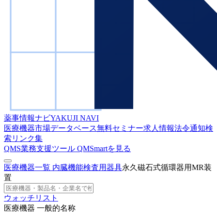
薬事情報ナビ
YAKUJI NAVI
医療機器市場データベース
無料セミナー
求人情報
法令通知検
索
リンク集
QMS業務支援ツール
QMSmartを見る
医療機器一覧
内臓機能検査用器具
永久磁石式循環器用MR装
置
ウォッチリスト
医療機器 一般的名称