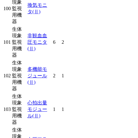
現象
換気モニ
100
監視
タ
(Ⅱ)
用機
器
生体
現象
非観血血
101
監視
圧モニタ
6
2
用機
(Ⅱ)
器
生体
現象
多機能モ
102
監視
ジュール
2
1
用機
(Ⅱ)
器
生体
現象
心拍出量
103
監視
モジュー
1
1
用機
ル
(Ⅱ)
器
生体
現象