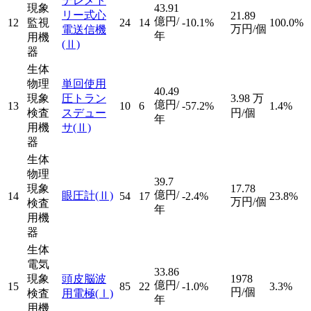
テレメト
現象
43.91
リー式心
21.89
億円/
12
監視
24
14
-10.1%
100.0%
万円/個
電送信機
年
用機
(Ⅱ)
器
生体
物理
単回使用
40.49
現象
圧トラン
3.98
万
億円/
13
10
6
-57.2%
1.4%
検査
スデュー
円/個
年
用機
サ
(Ⅱ)
器
生体
物理
39.7
現象
17.78
億円/
眼圧計
(Ⅱ)
14
54
17
-2.4%
23.8%
万円/個
検査
年
用機
器
生体
電気
33.86
現象
頭皮脳波
1978
億円/
15
85
22
-1.0%
3.3%
円/個
検査
用電極
(Ⅰ)
年
用機