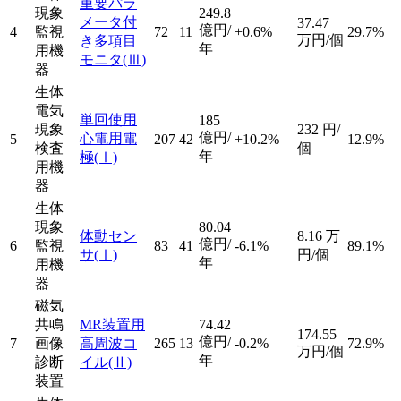
重要パラ
現象
249.8
メータ付
37.47
億円/
4
監視
72
11
+0.6%
29.7%
万円/個
き多項目
年
用機
モニタ
(Ⅲ)
器
生体
電気
単回使用
185
現象
232
円/
億円/
心電用電
5
207
42
+10.2%
12.9%
検査
個
年
極
(Ⅰ)
用機
器
生体
現象
80.04
体動セン
8.16
万
億円/
6
監視
83
41
-6.1%
89.1%
サ
(Ⅰ)
円/個
年
用機
器
磁気
共鳴
MR装置用
74.42
174.55
億円/
7
画像
高周波コ
265
13
-0.2%
72.9%
万円/個
年
診断
イル
(Ⅱ)
装置