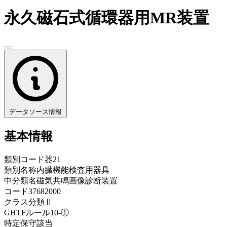
永久磁石式循環器用MR装置
データソース情報
基本情報
類別コード
器21
類別名称
内臓機能検査用器具
中分類名
磁気共鳴画像診断装置
コード
37682000
クラス分類
Ⅱ
GHTFルール
10-①
特定保守
該当