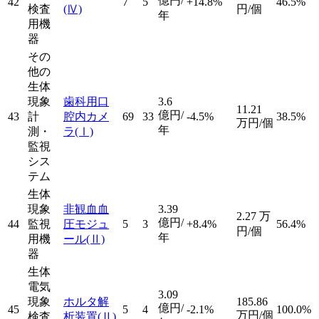
億円/
42
7
5
+14.8%
46.5%
検査
(Ⅳ)
円/個
年
用機
器
その
他の
生体
現象
歯科用口
3.6
11.21
億円/
43
計
腔内カメ
69
33
-4.5%
38.5%
万円/個
年
測・
ラ
(Ⅰ)
監視
シス
テム
生体
現象
非観血血
3.39
2.27
万
億円/
44
監視
圧モジュ
5
3
+8.4%
56.4%
円/個
年
用機
ール
(Ⅱ)
器
生体
電気
3.09
現象
ホルタ解
185.86
億円/
45
5
4
-2.1%
100.0%
万円/個
検査
析装置
(Ⅱ)