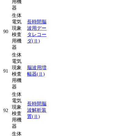
用機
器
生体
電気
長時間脳
現象
波用デー
90
検査
タレコー
用機
ダ
(Ⅱ)
器
生体
電気
現象
脳波用増
91
検査
幅器
(Ⅱ)
用機
器
生体
電気
長時間脳
現象
波解析装
92
検査
置
(Ⅱ)
用機
器
生体