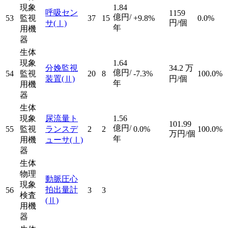
現象
1.84
呼吸セン
1159
億円/
53
監視
37
15
+9.8%
0.0%
円/個
サ
(Ⅰ)
年
用機
器
生体
現象
1.64
分娩監視
34.2
万
億円/
54
監視
20
8
-7.3%
100.0%
装置
(Ⅱ)
円/個
年
用機
器
生体
現象
尿流量ト
1.56
101.99
億円/
55
監視
ランスデ
2
2
0.0%
100.0%
万円/個
年
用機
ューサ
(Ⅰ)
器
生体
物理
動脈圧心
現象
拍出量計
56
3
3
検査
(Ⅱ)
用機
器