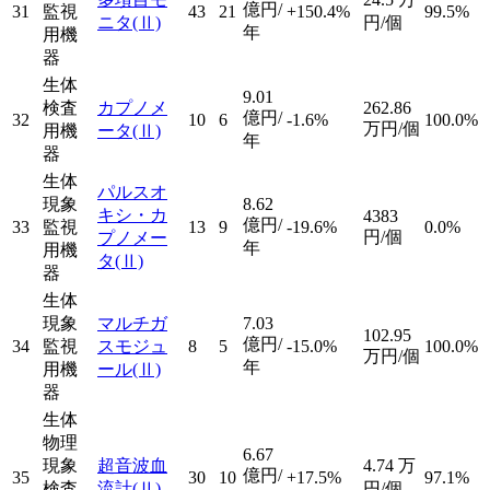
億円/
31
監視
43
21
+150.4%
99.5%
ニタ
(Ⅱ)
円/個
年
用機
器
生体
9.01
検査
カプノメ
262.86
億円/
32
10
6
-1.6%
100.0%
万円/個
用機
ータ
(Ⅱ)
年
器
生体
パルスオ
現象
8.62
キシ・カ
4383
億円/
33
監視
13
9
-19.6%
0.0%
円/個
プノメー
年
用機
タ
(Ⅱ)
器
生体
現象
マルチガ
7.03
102.95
億円/
34
監視
スモジュ
8
5
-15.0%
100.0%
万円/個
年
用機
ール
(Ⅱ)
器
生体
物理
6.67
現象
超音波血
4.74
万
億円/
35
30
10
+17.5%
97.1%
検査
流計
(Ⅱ)
円/個