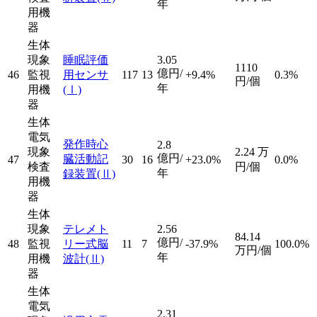
年
用機
器
生体
現象
睡眠評価
3.05
1110
億円/
46
監視
用センサ
117
13
+9.4%
0.3%
円/個
年
用機
(Ⅰ)
器
生体
電気
発作時心
2.8
現象
2.24
万
億円/
臓活動記
47
30
16
+23.0%
0.0%
検査
円/個
年
録装置
(Ⅱ)
用機
器
生体
現象
テレメト
2.56
84.14
億円/
48
監視
リー式脳
11
7
-37.9%
100.0%
万円/個
年
用機
波計
(Ⅱ)
器
生体
電気
2.31