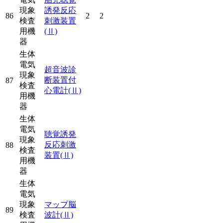
現象
誘発反応
86
2
2
検査
刺激装置
用機
(Ⅱ)
器
生体
電気
超音波診
現象
断装置付
87
検査
心電計
(Ⅱ)
用機
器
生体
電気
聴覚誘発
現象
反応刺激
88
検査
装置
(Ⅱ)
用機
器
生体
電気
現象
マップ脳
89
検査
波計
(Ⅱ)