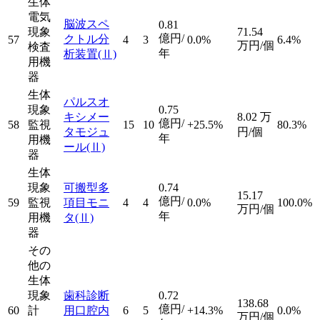
生体
電気
脳波スペ
0.81
現象
71.54
億円/
クトル分
57
4
3
0.0%
6.4%
万円/個
検査
年
析装置
(Ⅱ)
用機
器
生体
パルスオ
現象
0.75
キシメー
8.02
万
億円/
58
監視
15
10
+25.5%
80.3%
タモジュ
円/個
年
用機
ール
(Ⅱ)
器
生体
現象
可搬型多
0.74
15.17
億円/
59
監視
項目モニ
4
4
0.0%
100.0%
万円/個
年
用機
タ
(Ⅱ)
器
その
他の
生体
現象
歯科診断
0.72
138.68
億円/
60
計
用口腔内
6
5
+14.3%
0.0%
万円/個