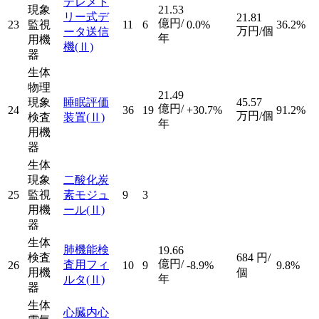
テレメト
現象
21.53
リー式デ
21.81
億円/
23
監視
11
6
0.0%
36.2%
万円/個
ータ送信
年
用機
機
(Ⅱ)
器
生体
物理
21.49
現象
睡眠評価
45.57
億円/
24
36
19
+30.7%
91.2%
万円/個
検査
装置
(Ⅱ)
年
用機
器
生体
現象
二酸化炭
25
監視
素モジュ
9
3
用機
ール
(Ⅱ)
器
生体
肺機能検
19.66
検査
684
円/
億円/
査用フィ
26
10
9
-8.9%
9.8%
用機
個
年
ルタ
(Ⅱ)
器
生体
心臓内心