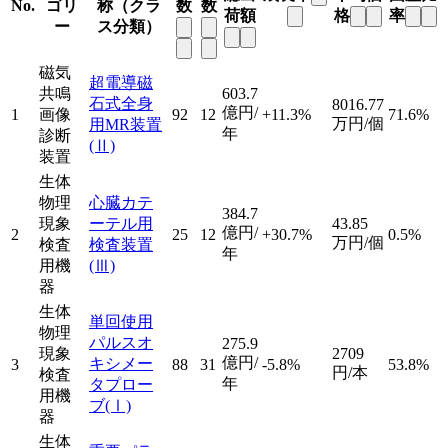
No.
ゴリ
称（クラ
数
数
荷額
格
率
ー
ス分類）
磁気
超電導磁
共鳴
603.7
石式全身
8016.77
億円/
1
画像
92
12
+11.3%
71.6%
万円/個
用MR装置
年
診断
(Ⅱ)
装置
生体
物理
心臓カテ
384.7
現象
ーテル用
43.85
億円/
2
25
12
+30.7%
0.5%
万円/個
検査
検査装置
年
用機
(Ⅲ)
器
生体
単回使用
物理
パルスオ
275.9
現象
2709
億円/
キシメー
3
88
31
-5.8%
53.8%
円/本
検査
年
タプロー
用機
ブ
(Ⅰ)
器
生体