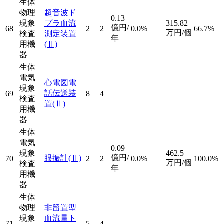
生体
物理
超音波ド
0.13
現象
プラ血流
315.82
億円/
68
2
2
0.0%
66.7%
万円/個
検査
測定装置
年
用機
(Ⅱ)
器
生体
電気
心電図電
現象
話伝送装
69
8
4
検査
置
(Ⅱ)
用機
器
生体
電気
0.09
現象
462.5
億円/
眼振計
(Ⅱ)
70
2
2
0.0%
100.0%
万円/個
検査
年
用機
器
生体
物理
非留置型
現象
血流量ト
71
5
4