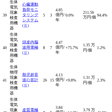
生体
心臓運動
電気
負荷モニ
4.85
現象
211.56
億円/
タリング
39
5
3
0.0%
94.4%
万円/個
検査
年
システム
用機
(Ⅱ)
器
生体
電気
頭皮内脳
4.47
現象
1.35
万
億円/
波用電極
40
8
7
+75.7%
1.2%
検査
円/個
年
(Ⅱ)
用機
器
生体
物理
胎児超音
4.13
現象
1.31
万
億円/
波心音計
41
26
15
+9.8%
2.3%
検査
円/個
年
(Ⅱ)
用機
器
生体
電気
3.84
現象
皮質電極
3.79
万