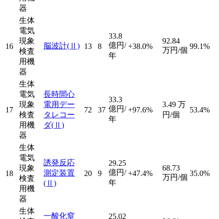
器
生体
電気
33.8
現象
92.84
億円/
脳波計
(Ⅱ)
16
13
8
+38.0%
99.1%
万円/個
検査
年
用機
器
生体
電気
長時間心
33.3
現象
電用デー
3.49
万
億円/
17
72
37
+97.6%
53.4%
検査
タレコー
円/個
年
用機
ダ
(Ⅱ)
器
生体
電気
誘発反応
29.25
現象
68.73
億円/
測定装置
18
20
9
+47.4%
35.0%
万円/個
検査
年
(Ⅱ)
用機
器
生体
一酸化窒
25.02