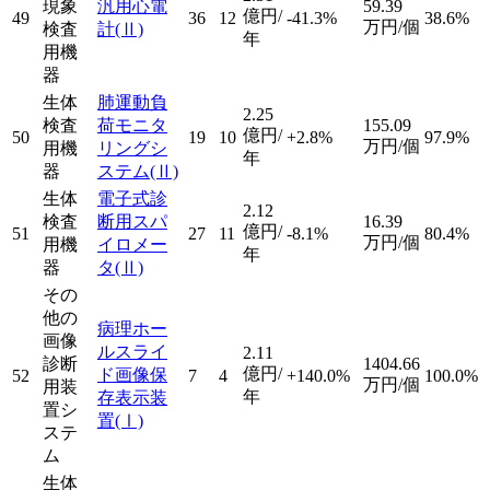
現象
汎用心電
59.39
億円/
49
36
12
-41.3%
38.6%
万円/個
検査
計
(Ⅱ)
年
用機
器
生体
肺運動負
2.25
検査
荷モニタ
155.09
億円/
50
19
10
+2.8%
97.9%
万円/個
用機
リングシ
年
器
ステム
(Ⅱ)
生体
電子式診
2.12
検査
断用スパ
16.39
億円/
51
27
11
-8.1%
80.4%
万円/個
用機
イロメー
年
器
タ
(Ⅱ)
その
他の
病理ホー
画像
ルスライ
2.11
診断
1404.66
億円/
ド画像保
52
7
4
+140.0%
100.0%
万円/個
用装
年
存表示装
置シ
置
(Ⅰ)
ステ
ム
生体