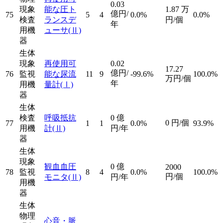
0.03
現象
能な圧ト
1.87
万
億円/
75
5
4
0.0%
0.0%
検査
ランスデ
円/個
年
用機
ューサ
(Ⅱ)
器
生体
現象
再使用可
0.02
17.27
億円/
76
監視
能な尿流
11
9
-99.6%
100.0%
万円/個
年
用機
量計
(Ⅰ)
器
生体
検査
呼吸抵抗
0
億
0
円/個
77
1
1
0.0%
93.9%
用機
計
(Ⅱ)
円/年
器
生体
現象
観血血圧
0
億
2000
78
監視
8
4
0.0%
100.0%
円/個
モニタ
(Ⅱ)
円/年
用機
器
生体
物理
心音・脈