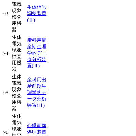
電気
生体信号
現象
調整装置
93
検査
(Ⅱ)
用機
器
生体
産科用周
電気
産期生理
現象
学的デー
94
検査
タ分析装
用機
置
(Ⅱ)
器
生体
産科用出
電気
産前期生
現象
理学的デ
95
検査
ータ分析
用機
装置
(Ⅱ)
器
生体
電気
心臓画像
現象
処理装置
96
検査