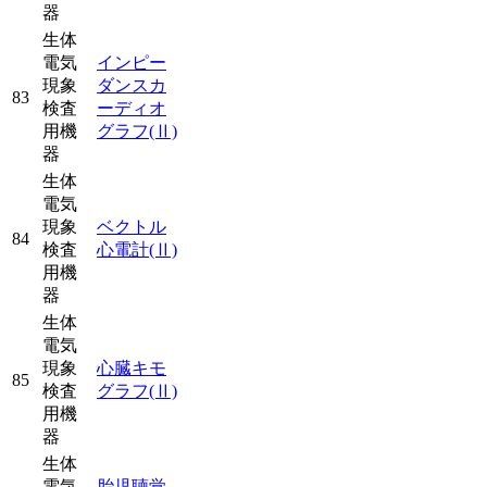
器
生体
電気
インピー
現象
ダンスカ
83
検査
ーディオ
用機
グラフ
(Ⅱ)
器
生体
電気
現象
ベクトル
84
検査
心電計
(Ⅱ)
用機
器
生体
電気
現象
心臓キモ
85
検査
グラフ
(Ⅱ)
用機
器
生体
電気
胎児聴覚