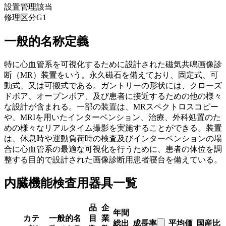
設置管理
該当
修理区分
G1
一般的名称定義
特に心血管系を可視化するために設計された磁気共鳴画像診
断（MR）装置をいう。永久磁石を備えており、固定式、可
動式、又は可搬式である。ガントリーの形状には、クローズ
ドボア、オープンボア、及び患者に接近するための他の様々
な設計が含まれる。一部の装置は、MRスペクトロスコピー
や、MRIを用いたインターベンション、治療、外科処置のた
めの様々なリアルタイム撮影を実施することができる。装置
は、休息時や運動負荷時の検査及びインターベンションの場
合に心血管系の最適な可視化を行うために、患者の体位を調
整する目的で設計された画像診断用患者寝台を備えている。
内臓機能検査用器具一覧
品
企
年間
カテ
一般的名
目
業
総出
成長率
平均価
国産比