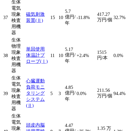
生体
電気
5.7
現象
磁気刺激
417.27
億円/
37
15
10
-11.8%
32.7%
万円/個
検査
装置
(Ⅱ)
年
用機
器
生体
物理
単回使用
5.17
現象
1515
億円/
体温計プ
38
11
10
+2.4%
0.0%
円/本
検査
年
ローブ
(Ⅰ)
用機
器
生体
心臓運動
電気
負荷モニ
4.85
現象
211.56
億円/
タリング
39
5
3
0.0%
94.4%
万円/個
検査
年
システム
用機
(Ⅱ)
器
生体
電気
頭皮内脳
4.47
現象
1.35
万
億円/