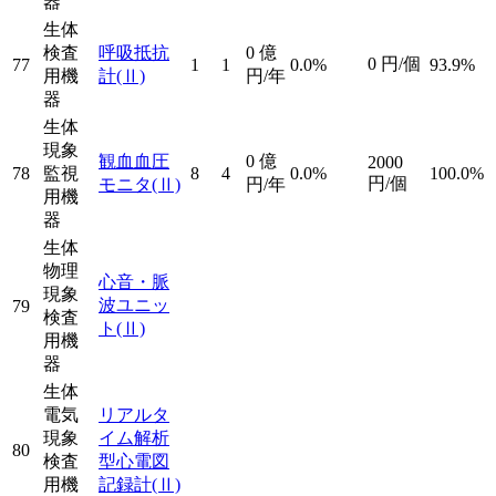
器
生体
検査
呼吸抵抗
0
億
0
円/個
77
1
1
0.0%
93.9%
用機
計
(Ⅱ)
円/年
器
生体
現象
観血血圧
0
億
2000
78
監視
8
4
0.0%
100.0%
円/個
モニタ
(Ⅱ)
円/年
用機
器
生体
物理
心音・脈
現象
波ユニッ
79
検査
ト
(Ⅱ)
用機
器
生体
電気
リアルタ
現象
イム解析
80
検査
型心電図
用機
記録計
(Ⅱ)