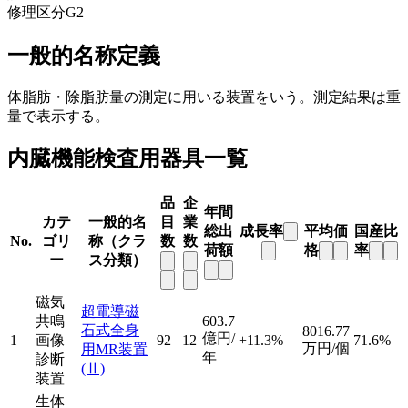
修理区分
G2
一般的名称定義
体脂肪・除脂肪量の測定に用いる装置をいう。測定結果は重
量で表示する。
内臓機能検査用器具一覧
品
企
年間
カテ
一般的名
目
業
総出
成長率
平均価
国産比
No.
ゴリ
称（クラ
数
数
荷額
格
率
ー
ス分類）
磁気
超電導磁
共鳴
603.7
石式全身
8016.77
億円/
1
画像
92
12
+11.3%
71.6%
万円/個
用MR装置
年
診断
(Ⅱ)
装置
生体