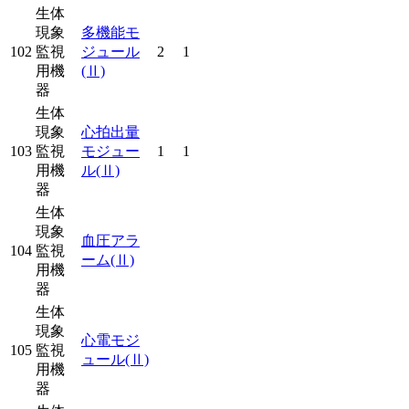
生体
現象
多機能モ
102
監視
ジュール
2
1
用機
(Ⅱ)
器
生体
現象
心拍出量
103
監視
モジュー
1
1
用機
ル
(Ⅱ)
器
生体
現象
血圧アラ
104
監視
ーム
(Ⅱ)
用機
器
生体
現象
心電モジ
105
監視
ュール
(Ⅱ)
用機
器