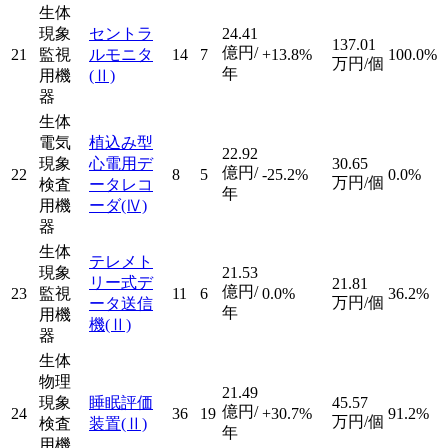
生体
現象
セントラ
24.41
137.01
億円/
21
監視
ルモニタ
14
7
+13.8%
100.0%
万円/個
年
用機
(Ⅱ)
器
生体
電気
植込み型
22.92
現象
心電用デ
30.65
億円/
22
8
5
-25.2%
0.0%
万円/個
検査
ータレコ
年
用機
ーダ
(Ⅳ)
器
生体
テレメト
現象
21.53
リー式デ
21.81
億円/
23
監視
11
6
0.0%
36.2%
万円/個
ータ送信
年
用機
機
(Ⅱ)
器
生体
物理
21.49
現象
睡眠評価
45.57
億円/
24
36
19
+30.7%
91.2%
万円/個
検査
装置
(Ⅱ)
年
用機