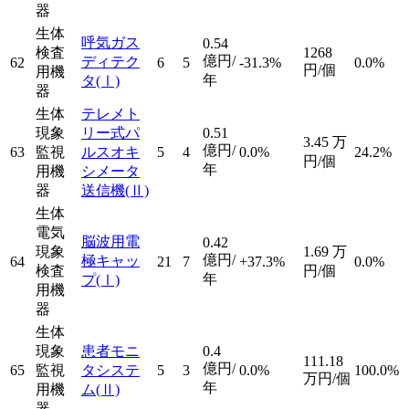
器
生体
呼気ガス
0.54
検査
1268
億円/
ディテク
62
6
5
-31.3%
0.0%
円/個
用機
年
タ
(Ⅰ)
器
生体
テレメト
現象
リー式パ
0.51
3.45
万
億円/
63
監視
ルスオキ
5
4
0.0%
24.2%
円/個
年
用機
シメータ
器
送信機
(Ⅱ)
生体
電気
脳波用電
0.42
現象
1.69
万
億円/
極キャッ
64
21
7
+37.3%
0.0%
検査
円/個
年
プ
(Ⅰ)
用機
器
生体
現象
患者モニ
0.4
111.18
億円/
65
監視
タシステ
5
3
0.0%
100.0%
万円/個
年
用機
ム
(Ⅱ)
器