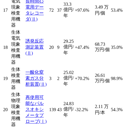
電気
長時間心
33.3
現象
電用デー
3.49
万
億円/
17
72
37
+97.6%
53.4%
検査
タレコー
円/個
年
用機
ダ
(Ⅱ)
器
生体
電気
誘発反応
29.25
現象
68.73
億円/
測定装置
18
20
9
+47.4%
35.0%
万円/個
検査
年
(Ⅱ)
用機
器
生体
一酸化窒
25.02
検査
26.61
億円/
素ガス分
19
3
2
+70.2%
98.9%
万円/個
用機
年
析装置
(Ⅱ)
器
生体
再使用可
物理
能なパル
24.83
現象
2.11
万
億円/
スオキシ
20
139
43
-32.2%
54.3%
検査
円/本
年
メータプ
用機
ローブ
(Ⅰ)
器