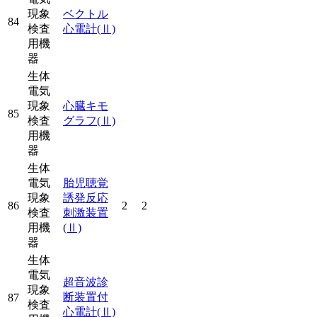
現象
ベクトル
84
検査
心電計
(Ⅱ)
用機
器
生体
電気
現象
心臓キモ
85
検査
グラフ
(Ⅱ)
用機
器
生体
電気
胎児聴覚
現象
誘発反応
86
2
2
検査
刺激装置
用機
(Ⅱ)
器
生体
電気
超音波診
現象
断装置付
87
検査
心電計
(Ⅱ)