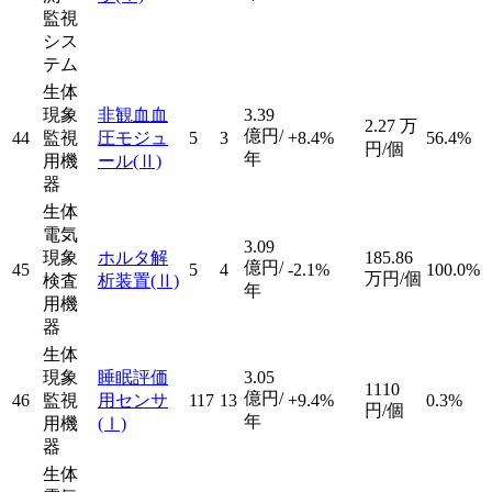
監視
シス
テム
生体
現象
非観血血
3.39
2.27
万
億円/
44
監視
圧モジュ
5
3
+8.4%
56.4%
円/個
年
用機
ール
(Ⅱ)
器
生体
電気
3.09
現象
ホルタ解
185.86
億円/
45
5
4
-2.1%
100.0%
万円/個
検査
析装置
(Ⅱ)
年
用機
器
生体
現象
睡眠評価
3.05
1110
億円/
46
監視
用センサ
117
13
+9.4%
0.3%
円/個
年
用機
(Ⅰ)
器
生体