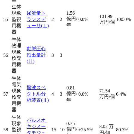
生体
現象
尿流量ト
1.56
101.99
億円/
55
監視
ランスデ
2
2
0.0%
100.0%
万円/個
年
用機
ューサ
(Ⅰ)
器
生体
物理
動脈圧心
現象
拍出量計
56
3
3
検査
(Ⅱ)
用機
器
生体
電気
脳波スペ
0.81
現象
71.54
億円/
クトル分
57
4
3
0.0%
6.4%
万円/個
検査
年
析装置
(Ⅱ)
用機
器
生体
パルスオ
現象
0.75
キシメー
8.02
万
億円/
58
監視
15
10
+25.5%
80.3%
タモジュ
円/個