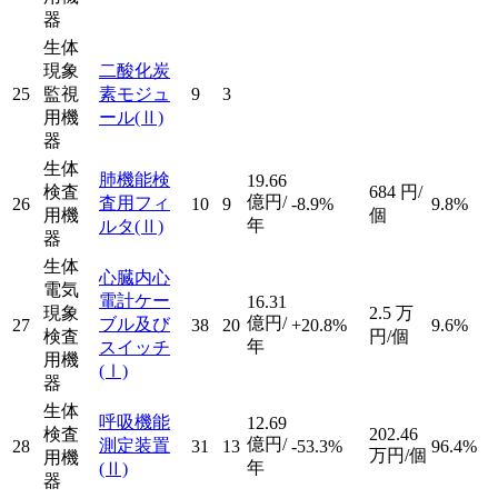
器
生体
現象
二酸化炭
25
監視
素モジュ
9
3
用機
ール
(Ⅱ)
器
生体
肺機能検
19.66
検査
684
円/
億円/
査用フィ
26
10
9
-8.9%
9.8%
用機
個
年
ルタ
(Ⅱ)
器
生体
心臓内心
電気
電計ケー
16.31
現象
2.5
万
億円/
ブル及び
27
38
20
+20.8%
9.6%
検査
円/個
年
スイッチ
用機
(Ⅰ)
器
生体
呼吸機能
12.69
検査
202.46
億円/
測定装置
28
31
13
-53.3%
96.4%
万円/個
用機
年
(Ⅱ)
器