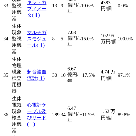
キシ・カ
4383
億円/
33
監視
13
9
-19.6%
0.0%
円/個
プノメー
年
用機
タ
(Ⅱ)
器
生体
現象
マルチガ
7.03
102.95
億円/
34
監視
スモジュ
8
5
-15.0%
100.0%
万円/個
年
用機
ール
(Ⅱ)
器
生体
物理
6.67
現象
超音波血
4.74
万
億円/
35
30
10
+17.5%
97.1%
検査
流計
(Ⅱ)
円/個
年
用機
器
生体
電気
心電計ケ
6.47
現象
ーブル及
1.52
万
億円/
36
289
34
+11.5%
89.8%
検査
びリード
円/個
年
用機
(Ⅰ)
器