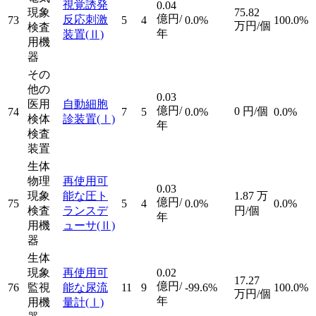
視覚誘発
0.04
現象
75.82
億円/
反応刺激
73
5
4
0.0%
100.0%
万円/個
検査
年
装置
(Ⅱ)
用機
器
その
他の
0.03
医用
自動細胞
億円/
0
円/個
74
7
5
0.0%
0.0%
検体
診装置
(Ⅰ)
年
検査
装置
生体
物理
再使用可
0.03
現象
能な圧ト
1.87
万
億円/
75
5
4
0.0%
0.0%
検査
ランスデ
円/個
年
用機
ューサ
(Ⅱ)
器
生体
現象
再使用可
0.02
17.27
億円/
76
監視
能な尿流
11
9
-99.6%
100.0%
万円/個
年
用機
量計
(Ⅰ)