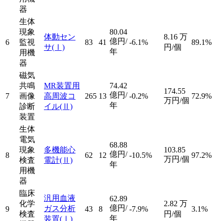
器
生体
現象
80.04
体動セン
8.16
万
億円/
6
監視
83
41
-6.1%
89.1%
サ
(Ⅰ)
円/個
年
用機
器
磁気
共鳴
MR装置用
74.42
174.55
億円/
7
画像
高周波コ
265
13
-0.2%
72.9%
万円/個
年
診断
イル
(Ⅱ)
装置
生体
電気
68.88
現象
多機能心
103.85
億円/
8
62
12
-10.5%
97.2%
万円/個
検査
電計
(Ⅱ)
年
用機
器
臨床
汎用血液
62.89
化学
2.82
万
億円/
ガス分析
9
43
8
-7.9%
3.1%
検査
円/個
年
装置
(Ⅰ)