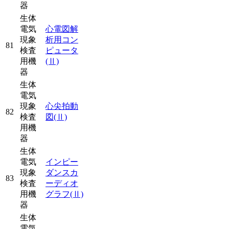
器
生体
電気
心電図解
現象
析用コン
81
検査
ピュータ
用機
(Ⅱ)
器
生体
電気
現象
心尖拍動
82
検査
図
(Ⅱ)
用機
器
生体
電気
インピー
現象
ダンスカ
83
検査
ーディオ
用機
グラフ
(Ⅱ)
器
生体
電気