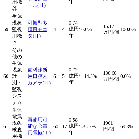
年
用機
ール
(Ⅱ)
器
生体
現象
可搬型多
0.74
15.17
億円/
59
監視
項目モニ
4
4
0.0%
100.0%
万円/個
年
用機
タ
(Ⅱ)
器
その
他の
生体
現象
歯科診断
0.72
138.68
億円/
60
計
用口腔内
6
5
+14.3%
0.0%
万円/個
年
測・
カメラ
(Ⅱ)
監視
シス
テム
生体
電気
再使用可
0.58
現象
1961
億円/
能な心電
61
60
17
-35.7%
69.3%
円/個
検査
年
用電極
(Ⅰ)
用機