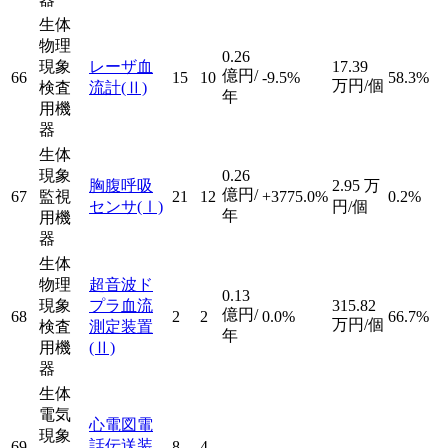
生体
物理
0.26
現象
レーザ血
17.39
億円/
66
15
10
-9.5%
58.3%
万円/個
検査
流計
(Ⅱ)
年
用機
器
生体
現象
0.26
胸腹呼吸
2.95
万
億円/
67
監視
21
12
+3775.0%
0.2%
センサ
(Ⅰ)
円/個
年
用機
器
生体
物理
超音波ド
0.13
現象
プラ血流
315.82
億円/
68
2
2
0.0%
66.7%
万円/個
検査
測定装置
年
用機
(Ⅱ)
器
生体
電気
心電図電
現象
話伝送装
69
8
4