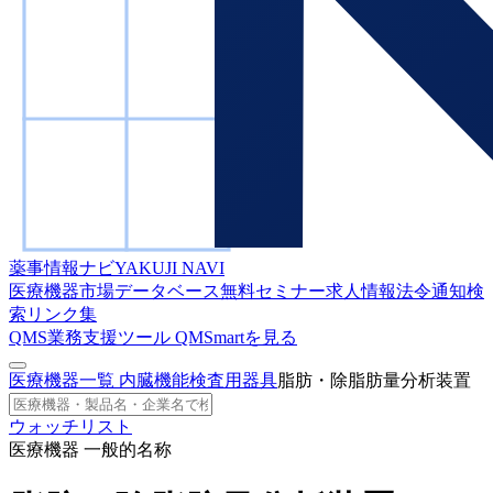
薬事情報ナビ
YAKUJI NAVI
医療機器市場データベース
無料セミナー
求人情報
法令通知検
索
リンク集
QMS業務支援ツール
QMSmartを見る
医療機器一覧
内臓機能検査用器具
脂肪・除脂肪量分析装置
ウォッチリスト
医療機器 一般的名称