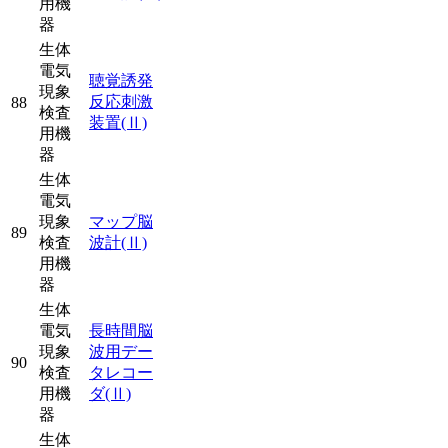
用機
器
生体
電気
聴覚誘発
現象
反応刺激
88
検査
装置
(Ⅱ)
用機
器
生体
電気
現象
マップ脳
89
検査
波計
(Ⅱ)
用機
器
生体
電気
長時間脳
現象
波用デー
90
検査
タレコー
用機
ダ
(Ⅱ)
器
生体