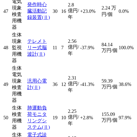
電気
発作時心
2.8
現象
2.24
万
億円/
臓活動記
47
30
16
+23.0%
0.0%
検査
円/個
年
録装置
(Ⅱ)
用機
器
生体
現象
テレメト
2.56
84.14
億円/
48
監視
リー式脳
11
7
-37.9%
100.0%
万円/個
年
用機
波計
(Ⅱ)
器
生体
電気
2.31
現象
汎用心電
59.39
億円/
49
36
12
-41.3%
38.6%
万円/個
検査
計
(Ⅱ)
年
用機
器
生体
肺運動負
2.25
検査
荷モニタ
155.09
億円/
50
19
10
+2.8%
97.9%
万円/個
用機
リングシ
年
器
ステム
(Ⅱ)
生体
電子式診