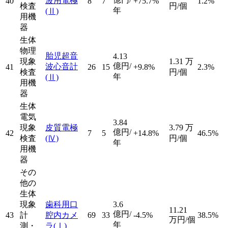
波用電極
40
8
7
+75.7%
1.2%
検査
円/個
年
(Ⅱ)
用機
器
生体
物理
胎児超音
4.13
現象
1.31
万
億円/
波心音計
41
26
15
+9.8%
2.3%
検査
円/個
年
(Ⅱ)
用機
器
生体
電気
3.84
現象
皮質電極
3.79
万
億円/
42
7
5
+14.8%
46.5%
検査
(Ⅳ)
円/個
年
用機
器
その
他の
生体
現象
歯科用口
3.6
11.21
億円/
43
計
腔内カメ
69
33
-4.5%
38.5%
万円/個
年
測・
ラ
(Ⅰ)