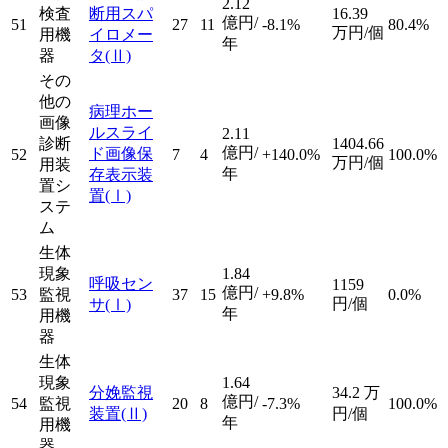
2.12
検査
断用スパ
16.39
億円/
51
27
11
-8.1%
80.4%
万円/個
用機
イロメー
年
器
タ
(Ⅱ)
その
他の
病理ホー
画像
ルスライ
2.11
診断
1404.66
億円/
ド画像保
52
7
4
+140.0%
100.0%
万円/個
用装
年
存表示装
置シ
置
(Ⅰ)
ステ
ム
生体
現象
1.84
呼吸セン
1159
億円/
53
監視
37
15
+9.8%
0.0%
円/個
サ
(Ⅰ)
年
用機
器
生体
現象
1.64
分娩監視
34.2
万
億円/
54
監視
20
8
-7.3%
100.0%
装置
(Ⅱ)
円/個
年
用機
器