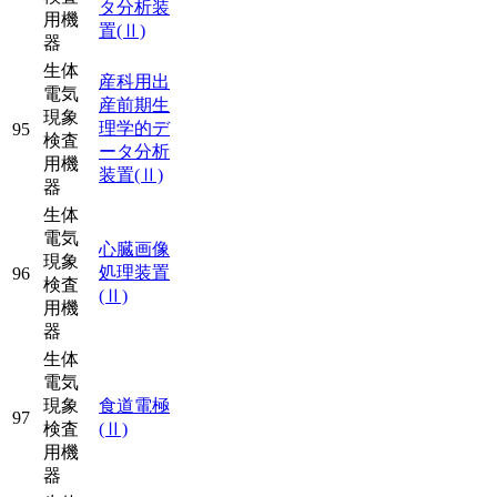
タ分析装
用機
置
(Ⅱ)
器
生体
産科用出
電気
産前期生
現象
理学的デ
95
検査
ータ分析
用機
装置
(Ⅱ)
器
生体
電気
心臓画像
現象
処理装置
96
検査
(Ⅱ)
用機
器
生体
電気
現象
食道電極
97
検査
(Ⅱ)
用機
器