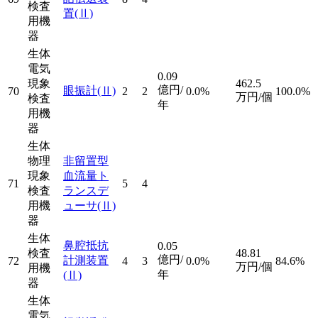
検査
置
(Ⅱ)
用機
器
生体
電気
0.09
現象
462.5
億円/
眼振計
(Ⅱ)
70
2
2
0.0%
100.0%
万円/個
検査
年
用機
器
生体
物理
非留置型
現象
血流量ト
71
5
4
検査
ランスデ
用機
ューサ
(Ⅱ)
器
生体
鼻腔抵抗
0.05
検査
48.81
億円/
計測装置
72
4
3
0.0%
84.6%
万円/個
用機
年
(Ⅱ)
器
生体
電気