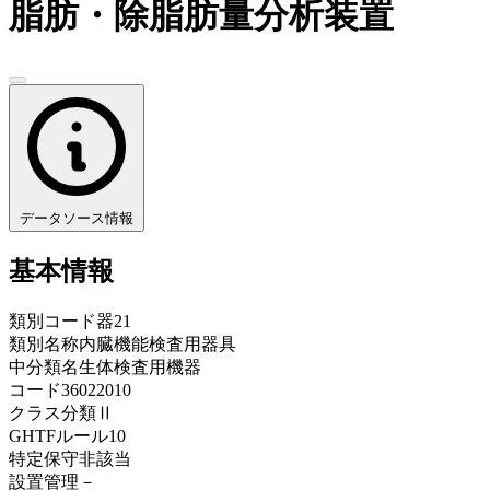
脂肪・除脂肪量分析装置
データソース情報
基本情報
類別コード
器21
類別名称
内臓機能検査用器具
中分類名
生体検査用機器
コード
36022010
クラス分類
Ⅱ
GHTFルール
10
特定保守
非該当
設置管理
－