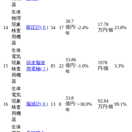
器
生体
物理
39.7
現象
17.78
億円/
眼圧計
(Ⅱ)
14
54
17
-2.4%
23.8%
万円/個
検査
年
用機
器
生体
電気
33.86
現象
頭皮脳波
1978
億円/
15
85
22
-1.0%
3.3%
円/個
検査
用電極
(Ⅰ)
年
用機
器
生体
電気
33.8
現象
92.84
億円/
脳波計
(Ⅱ)
16
13
8
+38.0%
99.1%
万円/個
検査
年
用機
器
生体