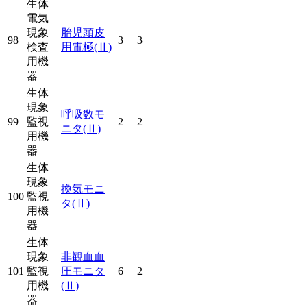
生体
電気
現象
胎児頭皮
98
3
3
検査
用電極
(Ⅱ)
用機
器
生体
現象
呼吸数モ
99
監視
2
2
ニタ
(Ⅱ)
用機
器
生体
現象
換気モニ
100
監視
タ
(Ⅱ)
用機
器
生体
現象
非観血血
101
監視
圧モニタ
6
2
用機
(Ⅱ)
器