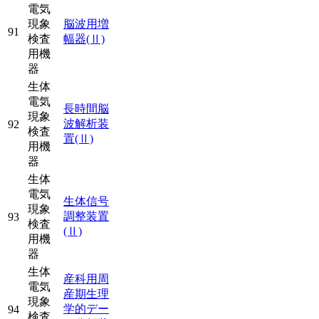
電気
現象
脳波用増
91
検査
幅器
(Ⅱ)
用機
器
生体
電気
長時間脳
現象
波解析装
92
検査
置
(Ⅱ)
用機
器
生体
電気
生体信号
現象
調整装置
93
検査
(Ⅱ)
用機
器
生体
産科用周
電気
産期生理
現象
学的デー
94
検査