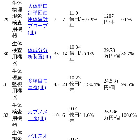
生体
人体開口
物理
部単回使
11.9
現象
1287
億円/
用体温計
29
7
7
+77.9%
0.0%
円/本
検査
年
プローブ
用機
(Ⅱ)
器
生体
10.34
検査
体成分分
29.73
億円/
30
33
14
-5.1%
86.7%
万円/個
用機
析装置
(Ⅱ)
年
器
生体
現象
10.23
多項目モ
24.5
万
億円/
31
監視
43
21
+150.4%
99.5%
ニタ
(Ⅱ)
円/個
年
用機
器
生体
9.01
検査
カプノメ
262.86
億円/
32
10
6
-1.6%
100.0%
万円/個
用機
ータ
(Ⅱ)
年
器
生体
パルスオ
現象
8.62