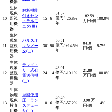
機器
生体
解析機能
現象
51.37
付きセン
182.59
億円/
10
監視
15
6
-26.8%
100.0%
万円/個
トラルモ
年
用機
ニタ
(Ⅲ)
器
生体
現象
パルスオ
50.51
8418
億円/
11
監視
キシメー
301
90
+14.5%
9.7%
円/個
年
用機
タ
(Ⅱ)
器
生体
テレメト
現象
43.91
リー式心
21.89
億円/
12
監視
24
14
-10.1%
100.0%
万円/個
電送信機
年
用機
(Ⅱ)
器
生体
物理
単回使用
40.49
現象
圧トラン
3.98
万
億円/
13
10
6
-57.2%
1.4%
検査
スデュー
円/個
年
用機
サ
(Ⅱ)