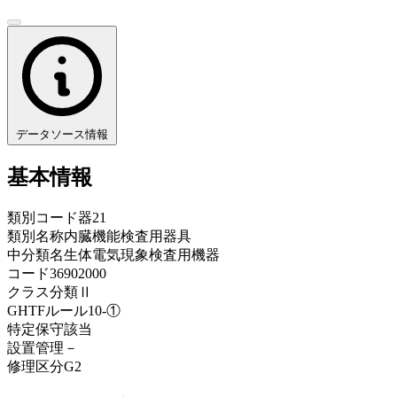
データソース情報
基本情報
類別コード
器21
類別名称
内臓機能検査用器具
中分類名
生体電気現象検査用機器
コード
36902000
クラス分類
Ⅱ
GHTFルール
10-①
特定保守
該当
設置管理
－
修理区分
G2