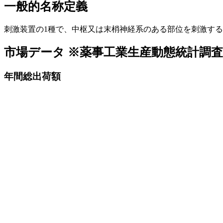
一般的名称定義
刺激装置の1種で、中枢又は末梢神経系のある部位を刺激す
市場データ
※薬事工業生産動態統計調
年間総出荷額