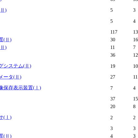
(Ⅱ)
5
3
5
4
117
13
置
(Ⅱ)
30
16
(Ⅱ)
11
7
36
12
グシステム
(Ⅱ)
19
10
メータ
(Ⅱ)
27
11
像保存表示装置
(Ⅰ)
7
4
37
15
20
8
サ
(Ⅰ)
2
2
3
3
置
(Ⅱ)
4
3