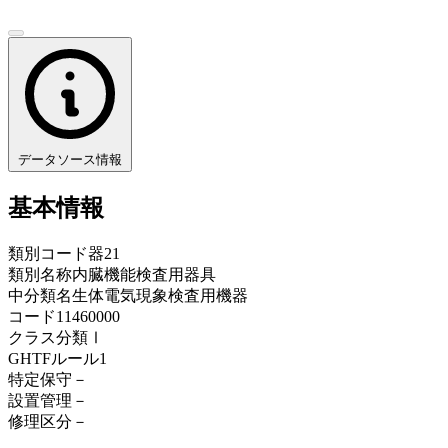
データソース情報
基本情報
類別コード
器21
類別名称
内臓機能検査用器具
中分類名
生体電気現象検査用機器
コード
11460000
クラス分類
Ⅰ
GHTFルール
1
特定保守
－
設置管理
－
修理区分
－