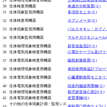
29
生体物理現象検査用機器
人体開口部単回使用体
30
生体検査用機器
体成分分析装置
(Ⅱ)
31
生体現象監視用機器
多項目モニタ
(Ⅱ)
生体検査用機器
カプノメータ
(Ⅱ)
32
33
生体現象監視用機器
パルスオキシ・カプノ
生体現象監視用機器
マルチガスモジュール
34
35
生体物理現象検査用機器
超音波血流計
(Ⅱ)
36
生体電気現象検査用機器
心電計ケーブル及びリ
生体電気現象検査用機器
磁気刺激装置
(Ⅱ)
37
38
生体物理現象検査用機器
単回使用体温計プロー
生体電気現象検査用機器
心臓運動負荷モニタリ
39
40
生体電気現象検査用機器
頭皮内脳波用電極
(Ⅱ)
41
生体物理現象検査用機器
胎児超音波心音計
(Ⅱ)
42
生体電気現象検査用機器
皮質電極
(Ⅳ)
その他の生体現象計測・監視シス
歯科用口腔内カメラ
(Ⅰ
43