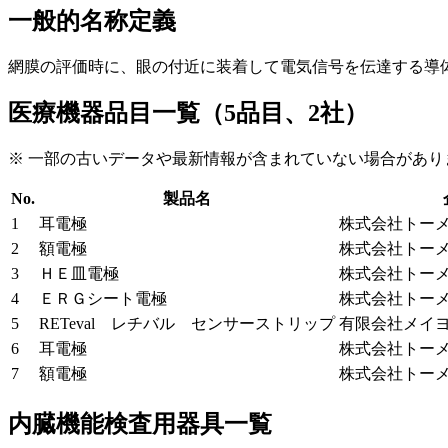
一般的名称定義
網膜の評価時に、眼の付近に装着して電気信号を伝達する導
医療機器品目一覧（5品目、2社）
※ 一部の古いデータや最新情報が含まれていない場合があり
No.
製品名
1
耳電極
株式会社トー
2
額電極
株式会社トー
3
ＨＥ皿電極
株式会社トー
4
ＥＲＧシート電極
株式会社トー
5
RETeval レチバル センサーストリップ
有限会社メイ
6
耳電極
株式会社トー
7
額電極
株式会社トー
内臓機能検査用器具一覧