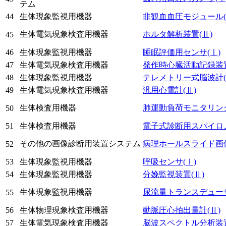
テム
44
生体現象監視用機器
非観血血圧モジュール
生体電気現象検査用機器
ホルタ解析装置
(Ⅱ)
45
46
生体現象監視用機器
睡眠評価用センサ
(Ⅰ)
47
生体電気現象検査用機器
発作時心臓活動記録装
48
生体現象監視用機器
テレメトリー式脳波計
49
生体電気現象検査用機器
汎用心電計
(Ⅱ)
生体検査用機器
肺運動負荷モニタリン
50
51
生体検査用機器
電子式診断用スパイロ
その他の画像診断用装置システム
病理ホールスライド画
52
53
生体現象監視用機器
呼吸センサ
(Ⅰ)
54
生体現象監視用機器
分娩監視装置
(Ⅱ)
生体現象監視用機器
尿流量トランスデュー
55
56
生体物理現象検査用機器
動脈圧心拍出量計
(Ⅱ)
57
生体電気現象検査用機器
脳波スペクトル分析装