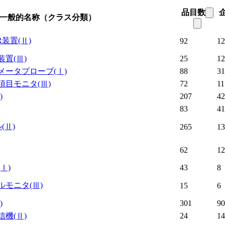
品目数
一般的名称（クラス分類）
R装置
(Ⅱ)
92
12
装置
(Ⅲ)
25
12
メータプローブ
(Ⅰ)
88
31
項目モニタ
(Ⅲ)
72
11
)
207
42
83
41
ル
(Ⅱ)
265
13
62
12
(Ⅰ)
43
8
ルモニタ
(Ⅲ)
15
6
)
301
90
信機
(Ⅱ)
24
14