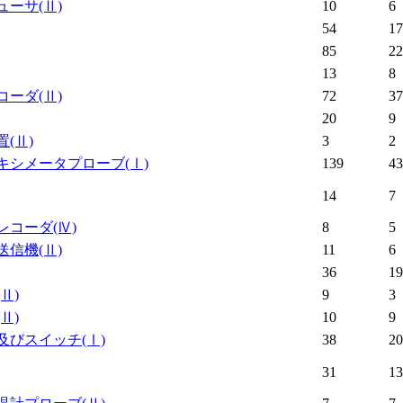
ューサ
(Ⅱ)
10
6
54
17
85
22
13
8
コーダ
(Ⅱ)
72
37
20
9
置
(Ⅱ)
3
2
キシメータプローブ
(Ⅰ)
139
43
14
7
レコーダ
(Ⅳ)
8
5
送信機
(Ⅱ)
11
6
36
19
(Ⅱ)
9
3
(Ⅱ)
10
9
及びスイッチ
(Ⅰ)
38
20
31
13