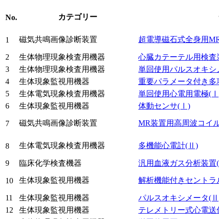
カテゴリー
No.
磁気共鳴画像診断装置
超電導磁石式全身用M
1
2
生体物理現象検査用機器
心臓カテーテル用検査
3
生体物理現象検査用機器
単回使用パルスオキシ
4
生体現象監視用機器
重要パラメータ付き多
5
生体電気現象検査用機器
単回使用心電用電極
(Ⅰ
6
生体現象監視用機器
体動センサ
(Ⅰ)
磁気共鳴画像診断装置
MR装置用高周波コイ
7
生体電気現象検査用機器
多機能心電計
(Ⅱ)
8
9
臨床化学検査機器
汎用血液ガス分析装置
生体現象監視用機器
解析機能付きセントラ
10
11
生体現象監視用機器
パルスオキシメータ
(Ⅱ
12
生体現象監視用機器
テレメトリー式心電送