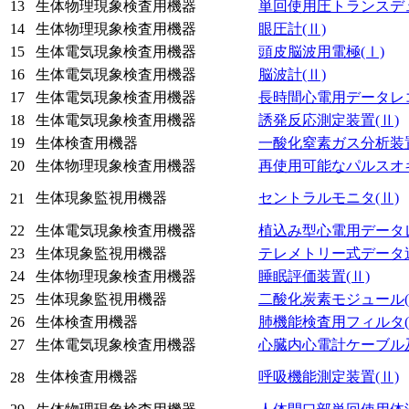
13
生体物理現象検査用機器
単回使用圧トランスデ
14
生体物理現象検査用機器
眼圧計
(Ⅱ)
15
生体電気現象検査用機器
頭皮脳波用電極
(Ⅰ)
16
生体電気現象検査用機器
脳波計
(Ⅱ)
17
生体電気現象検査用機器
長時間心電用データレ
18
生体電気現象検査用機器
誘発反応測定装置
(Ⅱ)
19
生体検査用機器
一酸化窒素ガス分析装
20
生体物理現象検査用機器
再使用可能なパルスオ
生体現象監視用機器
セントラルモニタ
(Ⅱ)
21
22
生体電気現象検査用機器
植込み型心電用データ
23
生体現象監視用機器
テレメトリー式データ
24
生体物理現象検査用機器
睡眠評価装置
(Ⅱ)
25
生体現象監視用機器
二酸化炭素モジュール
26
生体検査用機器
肺機能検査用フィルタ
27
生体電気現象検査用機器
心臓内心電計ケーブル
生体検査用機器
呼吸機能測定装置
(Ⅱ)
28