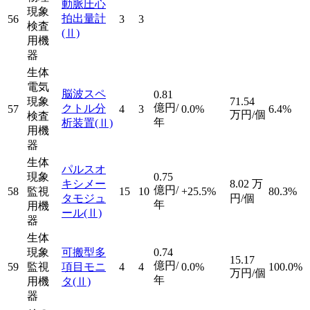
動脈圧心
現象
拍出量計
56
3
3
検査
(Ⅱ)
用機
器
生体
電気
脳波スペ
0.81
現象
71.54
億円/
クトル分
57
4
3
0.0%
6.4%
万円/個
検査
年
析装置
(Ⅱ)
用機
器
生体
パルスオ
現象
0.75
キシメー
8.02
万
億円/
58
監視
15
10
+25.5%
80.3%
タモジュ
円/個
年
用機
ール
(Ⅱ)
器
生体
現象
可搬型多
0.74
15.17
億円/
59
監視
項目モニ
4
4
0.0%
100.0%
万円/個
年
用機
タ
(Ⅱ)
器