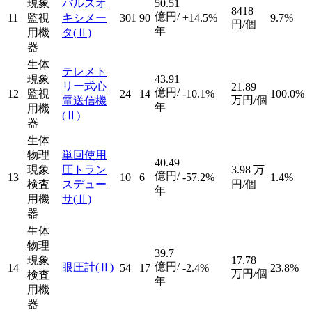
現象
パルスオ
50.51
8418
億円/
11
監視
キシメー
301
90
+14.5%
9.7%
円/個
年
用機
タ
(Ⅱ)
器
生体
テレメト
現象
43.91
リー式心
21.89
億円/
12
監視
24
14
-10.1%
100.0%
万円/個
電送信機
年
用機
(Ⅱ)
器
生体
物理
単回使用
40.49
現象
圧トラン
3.98
万
億円/
13
10
6
-57.2%
1.4%
検査
スデュー
円/個
年
用機
サ
(Ⅱ)
器
生体
物理
39.7
現象
17.78
億円/
眼圧計
(Ⅱ)
14
54
17
-2.4%
23.8%
万円/個
検査
年
用機
器