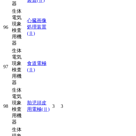
装置
(Ⅱ)
器
生体
電気
心臓画像
現象
処理装置
96
検査
(Ⅱ)
用機
器
生体
電気
現象
食道電極
97
検査
(Ⅱ)
用機
器
生体
電気
現象
胎児頭皮
98
3
3
検査
用電極
(Ⅱ)
用機
器
生体
現象