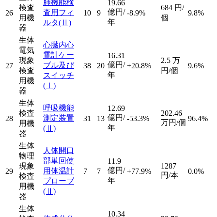
肺機能検
19.66
検査
684
円/
億円/
査用フィ
26
10
9
-8.9%
9.8%
用機
個
年
ルタ
(Ⅱ)
器
生体
心臓内心
電気
電計ケー
16.31
現象
2.5
万
億円/
ブル及び
27
38
20
+20.8%
9.6%
検査
円/個
年
スイッチ
用機
(Ⅰ)
器
生体
呼吸機能
12.69
検査
202.46
億円/
測定装置
28
31
13
-53.3%
96.4%
万円/個
用機
年
(Ⅱ)
器
生体
人体開口
物理
部単回使
11.9
現象
1287
億円/
用体温計
29
7
7
+77.9%
0.0%
円/本
検査
年
プローブ
用機
(Ⅱ)
器
生体
10.34