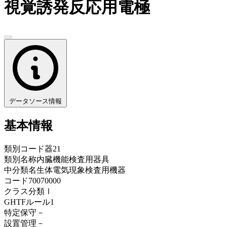
視覚誘発反応用電極
データソース情報
基本情報
類別コード
器21
類別名称
内臓機能検査用器具
中分類名
生体電気現象検査用機器
コード
70070000
クラス分類
Ⅰ
GHTFルール
1
特定保守
－
設置管理
－