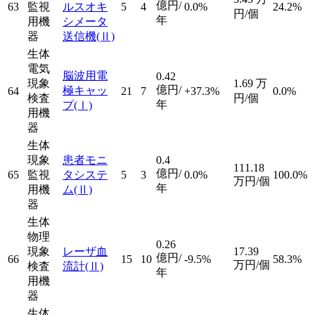
億円/
63
監視
ルスオキ
5
4
0.0%
24.2%
円/個
年
用機
シメータ
器
送信機
(Ⅱ)
生体
電気
脳波用電
0.42
現象
1.69
万
億円/
極キャッ
64
21
7
+37.3%
0.0%
検査
円/個
年
プ
(Ⅰ)
用機
器
生体
現象
患者モニ
0.4
111.18
億円/
65
監視
タシステ
5
3
0.0%
100.0%
万円/個
年
用機
ム
(Ⅱ)
器
生体
物理
0.26
現象
レーザ血
17.39
億円/
66
15
10
-9.5%
58.3%
万円/個
検査
流計
(Ⅱ)
年
用機
器
生体