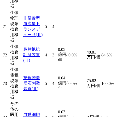
用機
器
生体
物理
非留置型
現象
血流量ト
71
5
4
検査
ランスデ
用機
ューサ
(Ⅱ)
器
生体
鼻腔抵抗
0.05
検査
48.81
億円/
計測装置
72
4
3
0.0%
84.6%
万円/個
用機
年
(Ⅱ)
器
生体
電気
視覚誘発
0.04
現象
75.82
億円/
反応刺激
73
5
4
0.0%
100.0%
万円/個
検査
年
装置
(Ⅱ)
用機
器
その
他の
0.03
医用
自動細胞
億円/