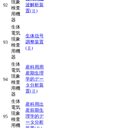
現象
波解析装
92
検査
置
(Ⅱ)
用機
器
生体
電気
生体信号
現象
調整装置
93
検査
(Ⅱ)
用機
器
生体
産科用周
電気
産期生理
現象
学的デー
94
検査
タ分析装
用機
置
(Ⅱ)
器
生体
産科用出
電気
産前期生
現象
理学的デ
95
検査
ータ分析
用機