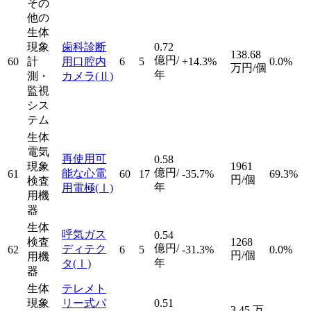
その
他の
生体
現象
歯科診断
0.72
138.68
億円/
60
計
用口腔内
6
5
+14.3%
0.0%
万円/個
年
測・
カメラ
(Ⅱ)
監視
シス
テム
生体
電気
再使用可
0.58
現象
1961
億円/
能な心電
61
60
17
-35.7%
69.3%
円/個
検査
年
用電極
(Ⅰ)
用機
器
生体
呼気ガス
0.54
検査
1268
億円/
ディテク
62
6
5
-31.3%
0.0%
円/個
用機
年
タ
(Ⅰ)
器
生体
テレメト
現象
リー式パ
0.51
3.45
万