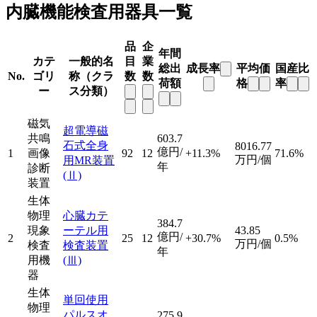
内臓機能検査用器具一覧
品
企
年間
カテ
一般的名
目
業
総出
成長率
平均価
国産比
No.
ゴリ
称（クラ
数
数
荷額
格
率
ー
ス分類）
磁気
超電導磁
共鳴
603.7
石式全身
8016.77
億円/
1
画像
92
12
+11.3%
71.6%
万円/個
用MR装置
年
診断
(Ⅱ)
装置
生体
物理
心臓カテ
384.7
現象
ーテル用
43.85
億円/
2
25
12
+30.7%
0.5%
万円/個
検査
検査装置
年
用機
(Ⅲ)
器
生体
単回使用
物理
パルスオ
275.9