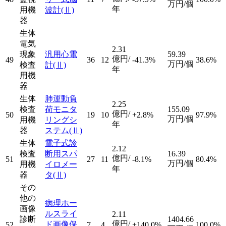
万円/個
年
用機
波計
(Ⅱ)
器
生体
電気
2.31
現象
汎用心電
59.39
億円/
49
36
12
-41.3%
38.6%
万円/個
検査
計
(Ⅱ)
年
用機
器
生体
肺運動負
2.25
検査
荷モニタ
155.09
億円/
50
19
10
+2.8%
97.9%
万円/個
用機
リングシ
年
器
ステム
(Ⅱ)
生体
電子式診
2.12
検査
断用スパ
16.39
億円/
51
27
11
-8.1%
80.4%
万円/個
用機
イロメー
年
器
タ
(Ⅱ)
その
他の
病理ホー
画像
ルスライ
2.11
診断
1404.66
億円/
ド画像保
52
7
4
+140.0%
100.0%