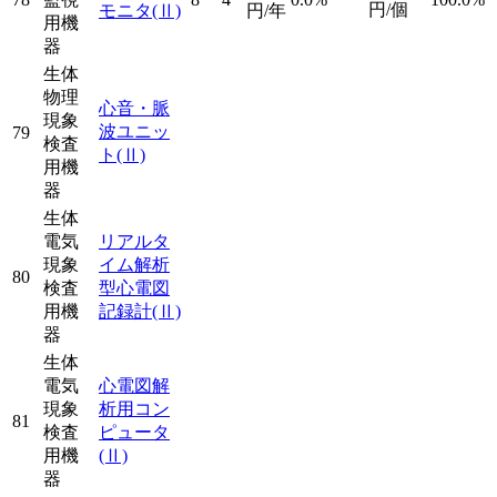
円/個
モニタ
(Ⅱ)
円/年
用機
器
生体
物理
心音・脈
現象
波ユニッ
79
検査
ト
(Ⅱ)
用機
器
生体
電気
リアルタ
現象
イム解析
80
検査
型心電図
用機
記録計
(Ⅱ)
器
生体
電気
心電図解
現象
析用コン
81
検査
ピュータ
用機
(Ⅱ)
器