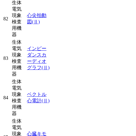
生体
電気
現象
心尖拍動
82
検査
図
(Ⅱ)
用機
器
生体
電気
インピー
現象
ダンスカ
83
検査
ーディオ
用機
グラフ
(Ⅱ)
器
生体
電気
現象
ベクトル
84
検査
心電計
(Ⅱ)
用機
器
生体
電気
現象
心臓キモ