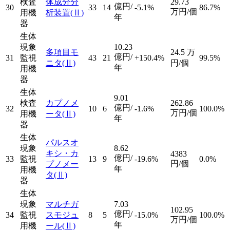
検査
体成分分
29.73
億円/
30
33
14
-5.1%
86.7%
万円/個
用機
析装置
(Ⅱ)
年
器
生体
現象
10.23
多項目モ
24.5
万
億円/
31
監視
43
21
+150.4%
99.5%
ニタ
(Ⅱ)
円/個
年
用機
器
生体
9.01
検査
カプノメ
262.86
億円/
32
10
6
-1.6%
100.0%
万円/個
用機
ータ
(Ⅱ)
年
器
生体
パルスオ
現象
8.62
キシ・カ
4383
億円/
33
監視
13
9
-19.6%
0.0%
円/個
プノメー
年
用機
タ
(Ⅱ)
器
生体
現象
マルチガ
7.03
102.95
億円/
34
監視
スモジュ
8
5
-15.0%
100.0%
万円/個
年
用機
ール
(Ⅱ)