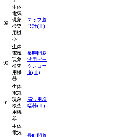
生体
電気
現象
マップ脳
89
検査
波計
(Ⅱ)
用機
器
生体
電気
長時間脳
現象
波用デー
90
検査
タレコー
用機
ダ
(Ⅱ)
器
生体
電気
現象
脳波用増
91
検査
幅器
(Ⅱ)
用機
器
生体
電気
長時間脳