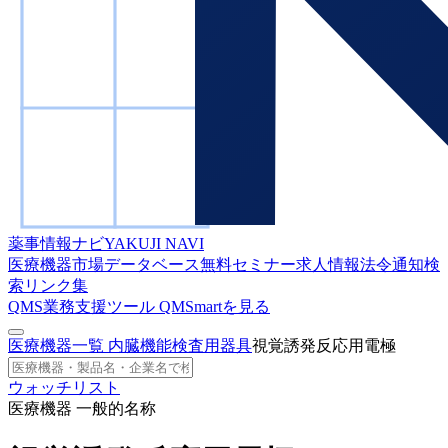
薬事情報ナビ
YAKUJI NAVI
医療機器市場データベース
無料セミナー
求人情報
法令通知検
索
リンク集
QMS業務支援ツール
QMSmartを見る
医療機器一覧
内臓機能検査用器具
視覚誘発反応用電極
ウォッチリスト
医療機器 一般的名称