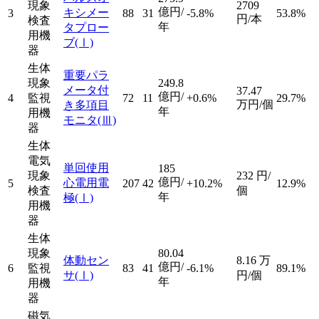
現象
2709
億円/
キシメー
3
88
31
-5.8%
53.8%
円/本
検査
年
タプロー
用機
ブ
(Ⅰ)
器
生体
重要パラ
現象
249.8
メータ付
37.47
億円/
4
監視
72
11
+0.6%
29.7%
万円/個
き多項目
年
用機
モニタ
(Ⅲ)
器
生体
電気
単回使用
185
現象
232
円/
億円/
心電用電
5
207
42
+10.2%
12.9%
検査
個
年
極
(Ⅰ)
用機
器
生体
現象
80.04
体動セン
8.16
万
億円/
6
監視
83
41
-6.1%
89.1%
サ
(Ⅰ)
円/個
年
用機
器
磁気