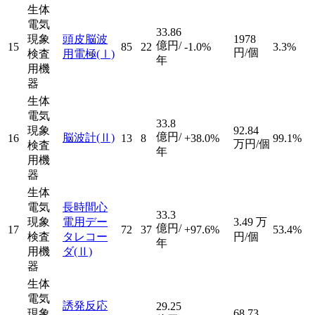
生体
電気
33.86
現象
頭皮脳波
1978
億円/
15
85
22
-1.0%
3.3%
円/個
検査
用電極
(Ⅰ)
年
用機
器
生体
電気
33.8
現象
92.84
億円/
脳波計
(Ⅱ)
16
13
8
+38.0%
99.1%
万円/個
検査
年
用機
器
生体
電気
長時間心
33.3
現象
電用デー
3.49
万
億円/
17
72
37
+97.6%
53.4%
検査
タレコー
円/個
年
用機
ダ
(Ⅱ)
器
生体
電気
誘発反応
29.25
現象
68.73