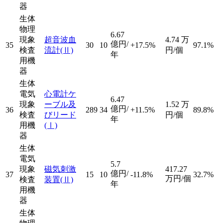
器
生体
物理
6.67
現象
超音波血
4.74
万
億円/
35
30
10
+17.5%
97.1%
検査
流計
(Ⅱ)
円/個
年
用機
器
生体
電気
心電計ケ
6.47
現象
ーブル及
1.52
万
億円/
36
289
34
+11.5%
89.8%
検査
びリード
円/個
年
用機
(Ⅰ)
器
生体
電気
5.7
現象
磁気刺激
417.27
億円/
37
15
10
-11.8%
32.7%
万円/個
検査
装置
(Ⅱ)
年
用機
器
生体