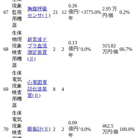
現象
0.26
胸腹呼吸
2.95
万
億円/
67
監視
21
12
+3775.0%
0.2%
センサ
(Ⅰ)
円/個
年
用機
器
生体
物理
超音波ド
0.13
現象
プラ血流
315.82
億円/
68
2
2
0.0%
66.7%
万円/個
検査
測定装置
年
用機
(Ⅱ)
器
生体
電気
心電図電
現象
話伝送装
69
8
4
検査
置
(Ⅱ)
用機
器
生体
電気
0.09
現象
462.5
億円/
眼振計
(Ⅱ)
70
2
2
0.0%
100.0%
万円/個
検査
年