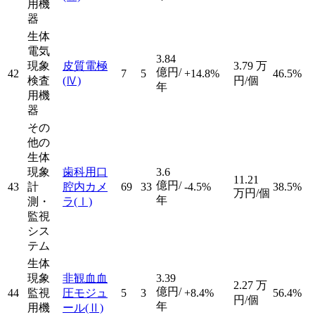
用機
器
生体
電気
3.84
現象
皮質電極
3.79
万
億円/
42
7
5
+14.8%
46.5%
検査
(Ⅳ)
円/個
年
用機
器
その
他の
生体
現象
歯科用口
3.6
11.21
億円/
43
計
腔内カメ
69
33
-4.5%
38.5%
万円/個
年
測・
ラ
(Ⅰ)
監視
シス
テム
生体
現象
非観血血
3.39
2.27
万
億円/
44
監視
圧モジュ
5
3
+8.4%
56.4%
円/個
年
用機
ール
(Ⅱ)