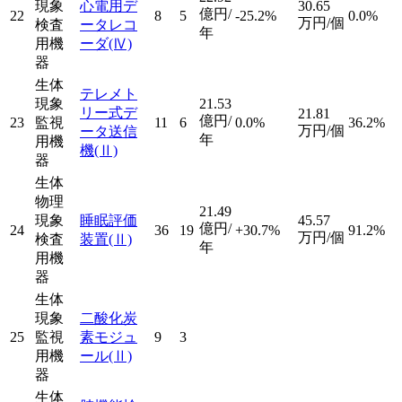
現象
心電用デ
30.65
億円/
22
8
5
-25.2%
0.0%
万円/個
検査
ータレコ
年
用機
ーダ
(Ⅳ)
器
生体
テレメト
現象
21.53
リー式デ
21.81
億円/
23
監視
11
6
0.0%
36.2%
万円/個
ータ送信
年
用機
機
(Ⅱ)
器
生体
物理
21.49
現象
睡眠評価
45.57
億円/
24
36
19
+30.7%
91.2%
万円/個
検査
装置
(Ⅱ)
年
用機
器
生体
現象
二酸化炭
25
監視
素モジュ
9
3
用機
ール
(Ⅱ)
器
生体