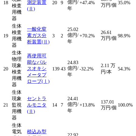
億円/
測定装置
18
20
9
+47.4%
35.0%
万円/個
検査
年
(Ⅱ)
用機
器
生体
一酸化窒
25.02
検査
26.61
億円/
素ガス分
19
3
2
+70.2%
98.9%
万円/個
用機
年
析装置
(Ⅱ)
器
生体
再使用可
物理
能なパル
24.83
現象
2.11
万
億円/
スオキシ
20
139
43
-32.2%
54.3%
検査
円/本
年
メータプ
用機
ローブ
(Ⅰ)
器
生体
現象
セントラ
24.41
137.01
億円/
21
監視
ルモニタ
14
7
+13.8%
100.0%
万円/個
年
用機
(Ⅱ)
器
生体
電気
植込み型
22.92