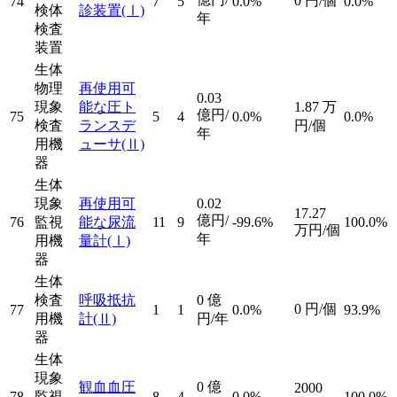
0
円/個
74
7
5
0.0%
0.0%
検体
診装置
(Ⅰ)
年
検査
装置
生体
物理
再使用可
0.03
現象
能な圧ト
1.87
万
億円/
75
5
4
0.0%
0.0%
検査
ランスデ
円/個
年
用機
ューサ
(Ⅱ)
器
生体
現象
再使用可
0.02
17.27
億円/
76
監視
能な尿流
11
9
-99.6%
100.0%
万円/個
年
用機
量計
(Ⅰ)
器
生体
検査
呼吸抵抗
0
億
0
円/個
77
1
1
0.0%
93.9%
用機
計
(Ⅱ)
円/年
器
生体
現象
観血血圧
0
億
2000
78
監視
8
4
0.0%
100.0%