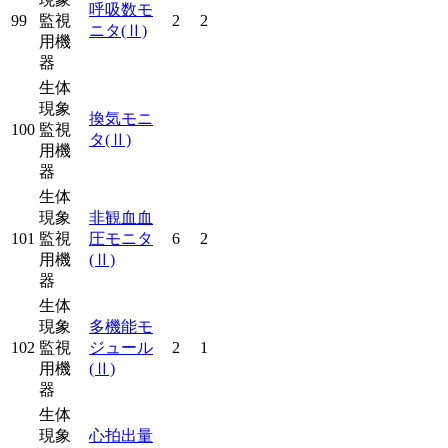
呼吸数モ
99
監視
2
2
ニタ
(Ⅱ)
用機
器
生体
現象
換気モニ
100
監視
タ
(Ⅱ)
用機
器
生体
現象
非観血血
101
監視
圧モニタ
6
2
用機
(Ⅱ)
器
生体
現象
多機能モ
102
監視
ジュール
2
1
用機
(Ⅱ)
器
生体
現象
心拍出量