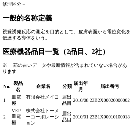
修理区分
－
一般的名称定義
視覚誘発反応の測定を目的として、皮膚表面から電位変化を
伝達する導体をいう。
医療機器品目一覧（2品目、2社）
※ 一部の古いデータや最新情報が含まれていない場合があ
ります
製品
届出年
企業名
分類
届出番号
No.
名
月
皿電
有限会社メイヨ
届出
1
2010/08
23B2X00020000002
極
ー
品目
VEP
株式会社トーメ
届出
皿電
2
ーコーポレーシ
2010/01
23B1X00010100018
品目
極
ョン