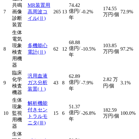
共鳴
MR装置用
74.42
174.55
億円/
7
画像
高周波コ
265
13
-0.2%
72.9%
万円/個
年
診断
イル
(Ⅱ)
装置
生体
電気
68.88
現象
多機能心
103.85
億円/
8
62
12
-10.5%
97.2%
万円/個
検査
電計
(Ⅱ)
年
用機
器
臨床
汎用血液
62.89
化学
2.82
万
億円/
ガス分析
9
43
8
-7.9%
3.1%
検査
円/個
年
装置
(Ⅰ)
機器
生体
解析機能
現象
51.37
付きセン
182.59
億円/
10
監視
15
6
-26.8%
100.0%
万円/個
トラルモ
年
用機
ニタ
(Ⅲ)
器
生体