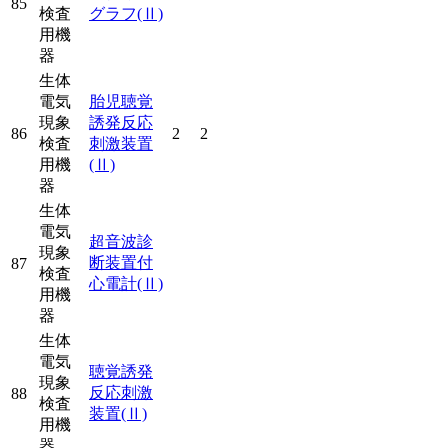
85
検査
グラフ
(Ⅱ)
用機
器
生体
電気
胎児聴覚
現象
誘発反応
86
2
2
検査
刺激装置
用機
(Ⅱ)
器
生体
電気
超音波診
現象
断装置付
87
検査
心電計
(Ⅱ)
用機
器
生体
電気
聴覚誘発
現象
反応刺激
88
検査
装置
(Ⅱ)
用機
器