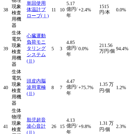
物理
単回使用
5.17
現象
1515
億円/
体温計プ
38
11
10
+2.4%
0.0%
円/本
検査
年
ローブ
(Ⅰ)
用機
器
生体
心臓運動
電気
負荷モニ
4.85
現象
211.56
億円/
タリング
39
5
3
0.0%
94.4%
万円/個
検査
年
システム
用機
(Ⅱ)
器
生体
電気
頭皮内脳
4.47
現象
1.35
万
億円/
波用電極
40
8
7
+75.7%
1.2%
検査
円/個
年
(Ⅱ)
用機
器
生体
物理
胎児超音
4.13
現象
1.31
万
億円/
波心音計
41
26
15
+9.8%
2.3%
検査
円/個
年
(Ⅱ)