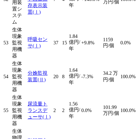
万円/個
用装
年
存表示装
置シ
置
(Ⅰ)
ステ
ム
生体
現象
1.84
呼吸セン
1159
億円/
53
監視
37
15
+9.8%
0.0%
円/個
サ
(Ⅰ)
年
用機
器
生体
現象
1.64
分娩監視
34.2
万
億円/
54
監視
20
8
-7.3%
100.0%
装置
(Ⅱ)
円/個
年
用機
器
生体
現象
尿流量ト
1.56
101.99
億円/
55
監視
ランスデ
2
2
0.0%
100.0%
万円/個
年
用機
ューサ
(Ⅰ)
器
生体
物理