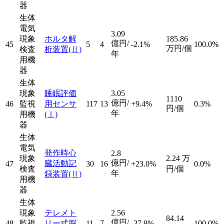
器
生体
電気
3.09
現象
ホルタ解
185.86
億円/
45
5
4
-2.1%
100.0%
万円/個
検査
析装置
(Ⅱ)
年
用機
器
生体
現象
睡眠評価
3.05
1110
億円/
46
監視
用センサ
117
13
+9.4%
0.3%
円/個
年
用機
(Ⅰ)
器
生体
電気
発作時心
2.8
現象
2.24
万
億円/
臓活動記
47
30
16
+23.0%
0.0%
検査
円/個
年
録装置
(Ⅱ)
用機
器
生体
現象
テレメト
2.56
84.14
億円/
48
監視
リー式脳
11
7
-37.9%
100.0%