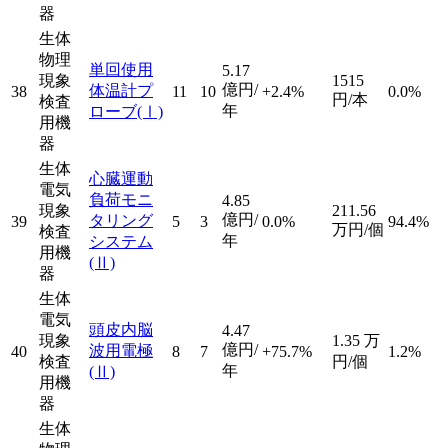
器
生体
物理
単回使用
5.17
現象
1515
億円/
体温計プ
38
11
10
+2.4%
0.0%
円/本
検査
年
ローブ
(Ⅰ)
用機
器
生体
心臓運動
電気
負荷モニ
4.85
現象
211.56
億円/
タリング
39
5
3
0.0%
94.4%
万円/個
検査
年
システム
用機
(Ⅱ)
器
生体
電気
頭皮内脳
4.47
現象
1.35
万
億円/
波用電極
40
8
7
+75.7%
1.2%
検査
円/個
年
(Ⅱ)
用機
器
生体