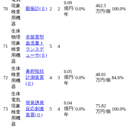
0.09
現象
462.5
億円/
眼振計
(Ⅱ)
70
2
2
0.0%
100.0%
万円/個
検査
年
用機
器
生体
物理
非留置型
現象
血流量ト
71
5
4
検査
ランスデ
用機
ューサ
(Ⅱ)
器
生体
鼻腔抵抗
0.05
検査
48.81
億円/
計測装置
72
4
3
0.0%
84.6%
万円/個
用機
年
(Ⅱ)
器
生体
電気
視覚誘発
0.04
現象
75.82
億円/
反応刺激
73
5
4
0.0%
100.0%
万円/個
検査
年
装置
(Ⅱ)
用機
器