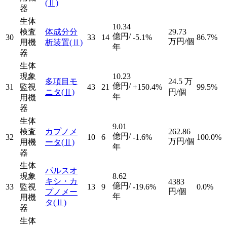
(Ⅱ)
器
生体
10.34
検査
体成分分
29.73
億円/
30
33
14
-5.1%
86.7%
万円/個
用機
析装置
(Ⅱ)
年
器
生体
現象
10.23
多項目モ
24.5
万
億円/
31
監視
43
21
+150.4%
99.5%
ニタ
(Ⅱ)
円/個
年
用機
器
生体
9.01
検査
カプノメ
262.86
億円/
32
10
6
-1.6%
100.0%
万円/個
用機
ータ
(Ⅱ)
年
器
生体
パルスオ
現象
8.62
キシ・カ
4383
億円/
33
監視
13
9
-19.6%
0.0%
円/個
プノメー
年
用機
タ
(Ⅱ)
器
生体