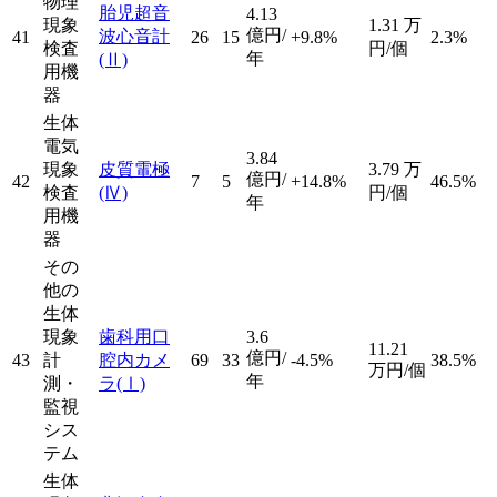
物理
胎児超音
4.13
現象
1.31
万
億円/
波心音計
41
26
15
+9.8%
2.3%
検査
円/個
年
(Ⅱ)
用機
器
生体
電気
3.84
現象
皮質電極
3.79
万
億円/
42
7
5
+14.8%
46.5%
検査
(Ⅳ)
円/個
年
用機
器
その
他の
生体
現象
歯科用口
3.6
11.21
億円/
43
計
腔内カメ
69
33
-4.5%
38.5%
万円/個
年
測・
ラ
(Ⅰ)
監視
シス
テム
生体