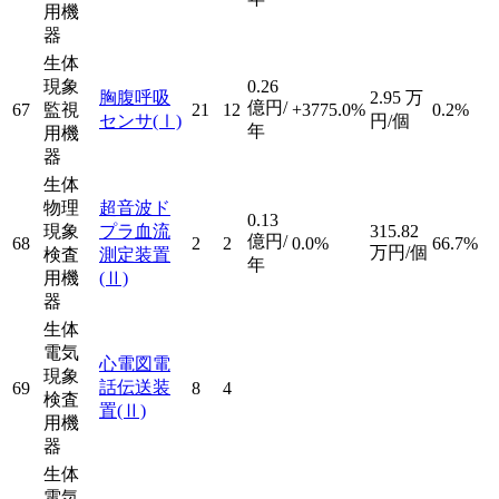
用機
器
生体
現象
0.26
胸腹呼吸
2.95
万
億円/
67
監視
21
12
+3775.0%
0.2%
センサ
(Ⅰ)
円/個
年
用機
器
生体
物理
超音波ド
0.13
現象
プラ血流
315.82
億円/
68
2
2
0.0%
66.7%
万円/個
検査
測定装置
年
用機
(Ⅱ)
器
生体
電気
心電図電
現象
話伝送装
69
8
4
検査
置
(Ⅱ)
用機
器
生体
電気