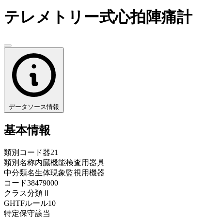
テレメトリー式心拍陣痛計
データソース情報
基本情報
類別コード
器21
類別名称
内臓機能検査用器具
中分類名
生体現象監視用機器
コード
38479000
クラス分類
Ⅱ
GHTFルール
10
特定保守
該当