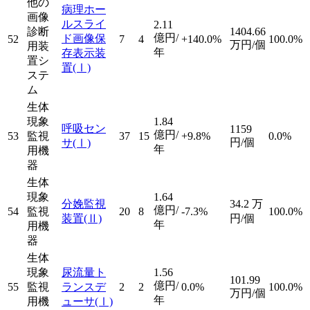
他の
病理ホー
画像
ルスライ
2.11
診断
1404.66
億円/
ド画像保
52
7
4
+140.0%
100.0%
万円/個
用装
年
存表示装
置シ
置
(Ⅰ)
ステ
ム
生体
現象
1.84
呼吸セン
1159
億円/
53
監視
37
15
+9.8%
0.0%
円/個
サ
(Ⅰ)
年
用機
器
生体
現象
1.64
分娩監視
34.2
万
億円/
54
監視
20
8
-7.3%
100.0%
装置
(Ⅱ)
円/個
年
用機
器
生体
現象
尿流量ト
1.56
101.99
億円/
55
監視
ランスデ
2
2
0.0%
100.0%
万円/個
年
用機
ューサ
(Ⅰ)