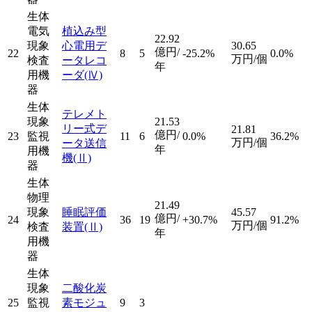
生体
電気
植込み型
22.92
現象
心電用デ
30.65
億円/
22
8
5
-25.2%
0.0%
万円/個
検査
ータレコ
年
用機
ーダ
(Ⅳ)
器
生体
テレメト
現象
21.53
リー式デ
21.81
億円/
23
監視
11
6
0.0%
36.2%
万円/個
ータ送信
年
用機
機
(Ⅱ)
器
生体
物理
21.49
現象
睡眠評価
45.57
億円/
24
36
19
+30.7%
91.2%
万円/個
検査
装置
(Ⅱ)
年
用機
器
生体
現象
二酸化炭
25
監視
素モジュ
9
3