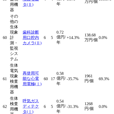
万円/個
年
用機
タ
(Ⅱ)
器
その
他の
生体
現象
歯科診断
0.72
138.68
億円/
60
計
用口腔内
6
5
+14.3%
0.0%
万円/個
年
測・
カメラ
(Ⅱ)
監視
シス
テム
生体
電気
再使用可
0.58
現象
1961
億円/
能な心電
61
60
17
-35.7%
69.3%
円/個
検査
年
用電極
(Ⅰ)
用機
器
生体
呼気ガス
0.54
検査
1268
億円/
ディテク
62
6
5
-31.3%
0.0%
円/個
用機
年
タ
(Ⅰ)