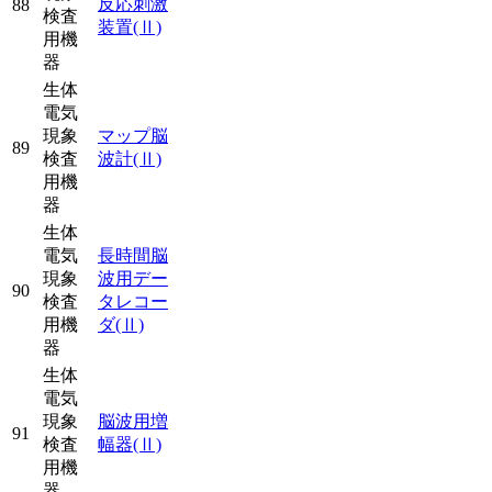
反応刺激
88
検査
装置
(Ⅱ)
用機
器
生体
電気
現象
マップ脳
89
検査
波計
(Ⅱ)
用機
器
生体
電気
長時間脳
現象
波用デー
90
検査
タレコー
用機
ダ
(Ⅱ)
器
生体
電気
現象
脳波用増
91
検査
幅器
(Ⅱ)
用機
器