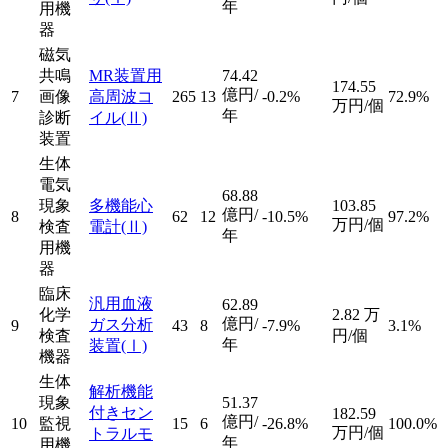
年
用機
器
磁気
共鳴
MR装置用
74.42
174.55
億円/
7
画像
高周波コ
265
13
-0.2%
72.9%
万円/個
年
診断
イル
(Ⅱ)
装置
生体
電気
68.88
現象
多機能心
103.85
億円/
8
62
12
-10.5%
97.2%
万円/個
検査
電計
(Ⅱ)
年
用機
器
臨床
汎用血液
62.89
化学
2.82
万
億円/
ガス分析
9
43
8
-7.9%
3.1%
検査
円/個
年
装置
(Ⅰ)
機器
生体
解析機能
現象
51.37
付きセン
182.59
億円/
10
監視
15
6
-26.8%
100.0%
万円/個
トラルモ
年
用機