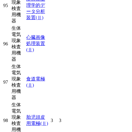
現象
理学的デ
95
検査
ータ分析
用機
装置
(Ⅱ)
器
生体
電気
心臓画像
現象
処理装置
96
検査
(Ⅱ)
用機
器
生体
電気
現象
食道電極
97
検査
(Ⅱ)
用機
器
生体
電気
現象
胎児頭皮
98
3
3
検査
用電極
(Ⅱ)
用機