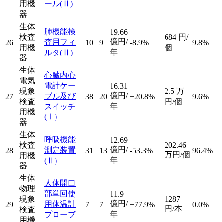
用機
ール
(Ⅱ)
器
生体
肺機能検
19.66
検査
684
円/
億円/
査用フィ
26
10
9
-8.9%
9.8%
用機
個
年
ルタ
(Ⅱ)
器
生体
心臓内心
電気
電計ケー
16.31
現象
2.5
万
億円/
ブル及び
27
38
20
+20.8%
9.6%
検査
円/個
年
スイッチ
用機
(Ⅰ)
器
生体
呼吸機能
12.69
検査
202.46
億円/
測定装置
28
31
13
-53.3%
96.4%
万円/個
用機
年
(Ⅱ)
器
生体
人体開口
物理
部単回使
11.9
現象
1287
億円/
用体温計
29
7
7
+77.9%
0.0%
円/本
検査
年
プローブ
用機