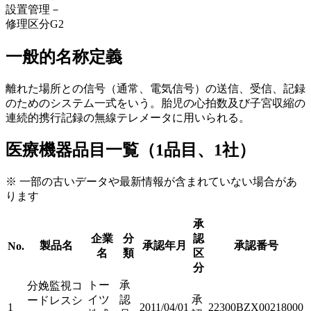
設置管理
－
修理区分
G2
一般的名称定義
離れた場所との信号（通常、電気信号）の送信、受信、記録
のためのシステム一式をいう。胎児の心拍数及び子宮収縮の
連続的携行記録の無線テレメータに用いられる。
医療機器品目一覧（1品目、1社）
※ 一部の古いデータや最新情報が含まれていない場合があ
ります
承
企業
分
認
製品名
承認年月
承認番号
No.
名
類
区
分
トー
承
分娩監視コ
イツ
認
承
ードレスシ
1
2011/04/01
22300BZX00218000