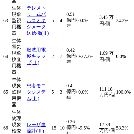
器
生体
テレメト
現象
リー式パ
0.51
3.45
万
億円/
63
監視
ルスオキ
5
4
0.0%
24.2%
円/個
年
用機
シメータ
器
送信機
(Ⅱ)
生体
電気
脳波用電
0.42
現象
1.69
万
億円/
極キャッ
64
21
7
+37.3%
0.0%
検査
円/個
年
プ
(Ⅰ)
用機
器
生体
現象
患者モニ
0.4
111.18
億円/
65
監視
タシステ
5
3
0.0%
100.0%
万円/個
年
用機
ム
(Ⅱ)
器
生体
物理
0.26
現象
レーザ血
17.39
億円/
66
15
10
-9.5%
58.3%
万円/個
検査
流計
(Ⅱ)
年