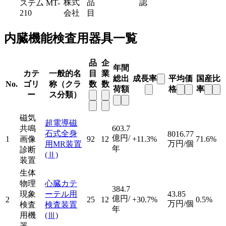
株式
品
認
ステム MT-
210
会社
目
内臓機能検査用器具一覧
品
企
年間
カテ
一般的名
目
業
総出
成長率
平均価
国産比
No.
ゴリ
称（クラ
数
数
荷額
格
率
ー
ス分類）
磁気
超電導磁
共鳴
603.7
石式全身
8016.77
億円/
1
画像
92
12
+11.3%
71.6%
万円/個
用MR装置
年
診断
(Ⅱ)
装置
生体
物理
心臓カテ
384.7
現象
ーテル用
43.85
億円/
2
25
12
+30.7%
0.5%
万円/個
検査
検査装置
年
用機
(Ⅲ)
器