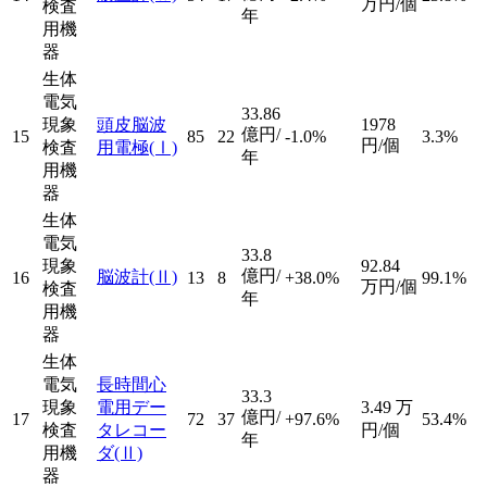
万円/個
検査
年
用機
器
生体
電気
33.86
現象
頭皮脳波
1978
億円/
15
85
22
-1.0%
3.3%
円/個
検査
用電極
(Ⅰ)
年
用機
器
生体
電気
33.8
現象
92.84
億円/
脳波計
(Ⅱ)
16
13
8
+38.0%
99.1%
万円/個
検査
年
用機
器
生体
電気
長時間心
33.3
現象
電用デー
3.49
万
億円/
17
72
37
+97.6%
53.4%
検査
タレコー
円/個
年
用機
ダ
(Ⅱ)
器