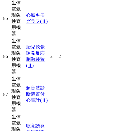
生体
電気
現象
心臓キモ
85
検査
グラフ
(Ⅱ)
用機
器
生体
電気
胎児聴覚
現象
誘発反応
86
2
2
検査
刺激装置
用機
(Ⅱ)
器
生体
電気
超音波診
現象
断装置付
87
検査
心電計
(Ⅱ)
用機
器
生体
電気
聴覚誘発
現象