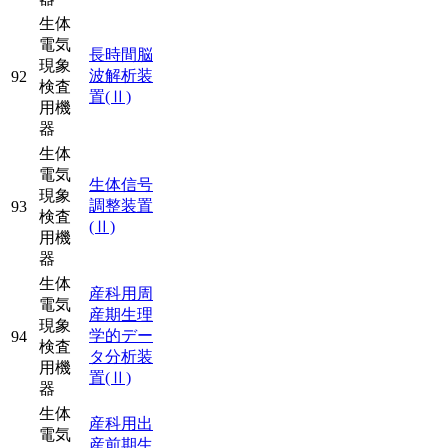
生体
電気
長時間脳
現象
波解析装
92
検査
置
(Ⅱ)
用機
器
生体
電気
生体信号
現象
調整装置
93
検査
(Ⅱ)
用機
器
生体
産科用周
電気
産期生理
現象
学的デー
94
検査
タ分析装
用機
置
(Ⅱ)
器
生体
産科用出
電気
産前期生