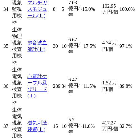
現象
マルチガ
7.03
102.95
億円/
34
監視
スモジュ
8
5
-15.0%
100.0%
万円/個
年
用機
ール
(Ⅱ)
器
生体
物理
6.67
現象
超音波血
4.74
万
億円/
35
30
10
+17.5%
97.1%
検査
流計
(Ⅱ)
円/個
年
用機
器
生体
電気
心電計ケ
6.47
現象
ーブル及
1.52
万
億円/
36
289
34
+11.5%
89.8%
検査
びリード
円/個
年
用機
(Ⅰ)
器
生体
電気
5.7
現象
磁気刺激
417.27
億円/
37
15
10
-11.8%
32.7%
万円/個
検査
装置
(Ⅱ)
年
用機