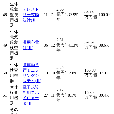
生体
現象
テレメト
2.56
84.14
億円/
48
監視
リー式脳
11
7
-37.9%
100.0%
万円/個
年
用機
波計
(Ⅱ)
器
生体
電気
2.31
現象
汎用心電
59.39
億円/
49
36
12
-41.3%
38.6%
万円/個
検査
計
(Ⅱ)
年
用機
器
生体
肺運動負
2.25
検査
荷モニタ
155.09
億円/
50
19
10
+2.8%
97.9%
万円/個
用機
リングシ
年
器
ステム
(Ⅱ)
生体
電子式診
2.12
検査
断用スパ
16.39
億円/
51
27
11
-8.1%
80.4%
万円/個
用機
イロメー
年
器
タ
(Ⅱ)
その