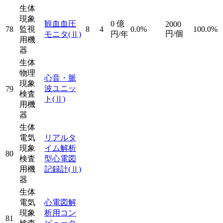
生体
現象
観血血圧
0
億
2000
78
監視
8
4
0.0%
100.0%
円/個
モニタ
(Ⅱ)
円/年
用機
器
生体
物理
心音・脈
現象
波ユニッ
79
検査
ト
(Ⅱ)
用機
器
生体
電気
リアルタ
現象
イム解析
80
検査
型心電図
用機
記録計
(Ⅱ)
器
生体
電気
心電図解
現象
析用コン
81