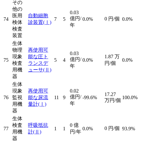
その
他の
0.03
医用
自動細胞
億円/
0
円/個
74
7
5
0.0%
0.0%
検体
診装置
(Ⅰ)
年
検査
装置
生体
物理
再使用可
0.03
現象
能な圧ト
1.87
万
億円/
75
5
4
0.0%
0.0%
検査
ランスデ
円/個
年
用機
ューサ
(Ⅱ)
器
生体
現象
再使用可
0.02
17.27
億円/
76
監視
能な尿流
11
9
-99.6%
100.0%
万円/個
年
用機
量計
(Ⅰ)
器
生体
検査
呼吸抵抗
0
億
0
円/個
77
1
1
0.0%
93.9%
用機
計
(Ⅱ)
円/年
器