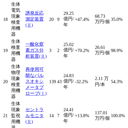
生体
電気
誘発反応
29.25
現象
68.73
億円/
測定装置
18
20
9
+47.4%
35.0%
万円/個
検査
年
(Ⅱ)
用機
器
生体
一酸化窒
25.02
検査
26.61
億円/
素ガス分
19
3
2
+70.2%
98.9%
万円/個
用機
年
析装置
(Ⅱ)
器
生体
再使用可
物理
能なパル
24.83
現象
2.11
万
億円/
スオキシ
20
139
43
-32.2%
54.3%
検査
円/本
年
メータプ
用機
ローブ
(Ⅰ)
器
生体
現象
セントラ
24.41
137.01
億円/
21
監視
ルモニタ
14
7
+13.8%
100.0%
万円/個
年
用機
(Ⅱ)
器