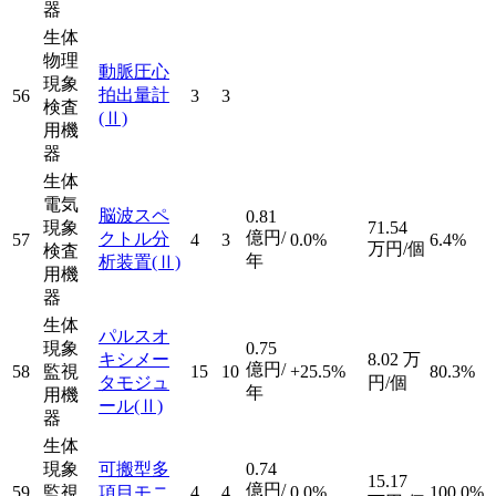
器
生体
物理
動脈圧心
現象
拍出量計
56
3
3
検査
(Ⅱ)
用機
器
生体
電気
脳波スペ
0.81
現象
71.54
億円/
クトル分
57
4
3
0.0%
6.4%
万円/個
検査
年
析装置
(Ⅱ)
用機
器
生体
パルスオ
現象
0.75
キシメー
8.02
万
億円/
58
監視
15
10
+25.5%
80.3%
タモジュ
円/個
年
用機
ール
(Ⅱ)
器
生体
現象
可搬型多
0.74
15.17
億円/
59
監視
項目モニ
4
4
0.0%
100.0%