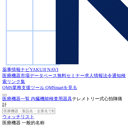
薬事情報ナビ
YAKUJI NAVI
医療機器市場データベース
無料セミナー
求人情報
法令通知検
索
リンク集
QMS業務支援ツール
QMSmartを見る
医療機器一覧
内臓機能検査用器具
テレメトリー式心拍陣痛
計
ウォッチリスト
医療機器 一般的名称