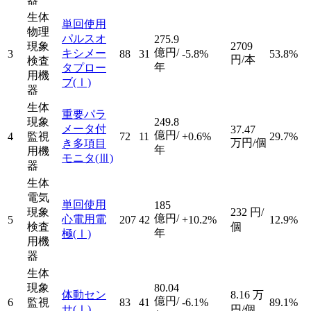
生体
単回使用
物理
パルスオ
275.9
現象
2709
億円/
キシメー
3
88
31
-5.8%
53.8%
円/本
検査
年
タプロー
用機
ブ
(Ⅰ)
器
生体
重要パラ
現象
249.8
メータ付
37.47
億円/
4
監視
72
11
+0.6%
29.7%
万円/個
き多項目
年
用機
モニタ
(Ⅲ)
器
生体
電気
単回使用
185
現象
232
円/
億円/
心電用電
5
207
42
+10.2%
12.9%
検査
個
年
極
(Ⅰ)
用機
器
生体
現象
80.04
体動セン
8.16
万
億円/
6
監視
83
41
-6.1%
89.1%
サ
(Ⅰ)
円/個