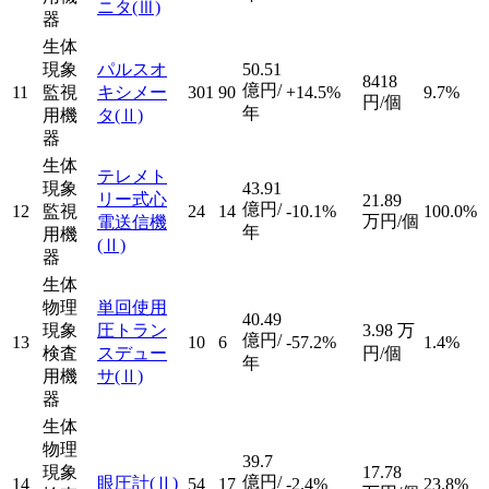
ニタ
(Ⅲ)
器
生体
現象
パルスオ
50.51
8418
億円/
11
監視
キシメー
301
90
+14.5%
9.7%
円/個
年
用機
タ
(Ⅱ)
器
生体
テレメト
現象
43.91
リー式心
21.89
億円/
12
監視
24
14
-10.1%
100.0%
万円/個
電送信機
年
用機
(Ⅱ)
器
生体
物理
単回使用
40.49
現象
圧トラン
3.98
万
億円/
13
10
6
-57.2%
1.4%
検査
スデュー
円/個
年
用機
サ
(Ⅱ)
器
生体
物理
39.7
現象
17.78
億円/
眼圧計
(Ⅱ)
14
54
17
-2.4%
23.8%