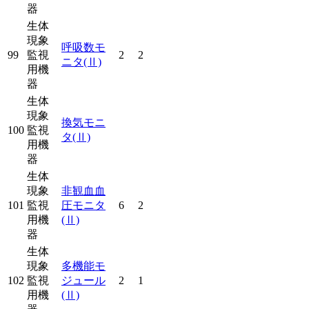
器
生体
現象
呼吸数モ
99
監視
2
2
ニタ
(Ⅱ)
用機
器
生体
現象
換気モニ
100
監視
タ
(Ⅱ)
用機
器
生体
現象
非観血血
101
監視
圧モニタ
6
2
用機
(Ⅱ)
器
生体
現象
多機能モ
102
監視
ジュール
2
1
用機
(Ⅱ)