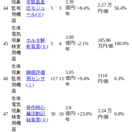
現象
非観血血
3.39
2.27
万
億円/
44
監視
圧モジュ
5
3
+8.4%
56.4%
円/個
年
用機
ール
(Ⅱ)
器
生体
電気
3.09
現象
ホルタ解
185.86
億円/
45
5
4
-2.1%
100.0%
万円/個
検査
析装置
(Ⅱ)
年
用機
器
生体
現象
睡眠評価
3.05
1110
億円/
46
監視
用センサ
117
13
+9.4%
0.3%
円/個
年
用機
(Ⅰ)
器
生体
電気
発作時心
2.8
現象
2.24
万
億円/
臓活動記
47
30
16
+23.0%
0.0%
検査
円/個
年
録装置
(Ⅱ)
用機
器