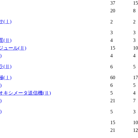
37
15
20
8
サ
(Ⅰ)
2
2
3
3
置
(Ⅱ)
4
3
ジュール
(Ⅱ)
15
10
)
4
4
ラ
(Ⅱ)
6
5
極
(Ⅰ)
60
17
)
6
5
オキシメータ送信機
(Ⅱ)
5
4
)
21
7
)
5
3
15
10
21
12