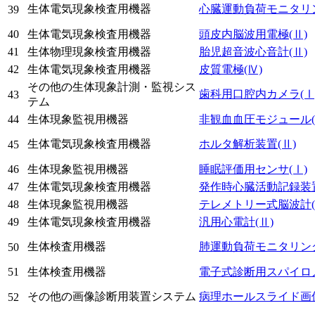
生体電気現象検査用機器
心臓運動負荷モニタリ
39
40
生体電気現象検査用機器
頭皮内脳波用電極
(Ⅱ)
41
生体物理現象検査用機器
胎児超音波心音計
(Ⅱ)
42
生体電気現象検査用機器
皮質電極
(Ⅳ)
その他の生体現象計測・監視シス
歯科用口腔内カメラ
(Ⅰ
43
テム
44
生体現象監視用機器
非観血血圧モジュール
生体電気現象検査用機器
ホルタ解析装置
(Ⅱ)
45
46
生体現象監視用機器
睡眠評価用センサ
(Ⅰ)
47
生体電気現象検査用機器
発作時心臓活動記録装
48
生体現象監視用機器
テレメトリー式脳波計
49
生体電気現象検査用機器
汎用心電計
(Ⅱ)
生体検査用機器
肺運動負荷モニタリン
50
51
生体検査用機器
電子式診断用スパイロ
その他の画像診断用装置システム
病理ホールスライド画
52