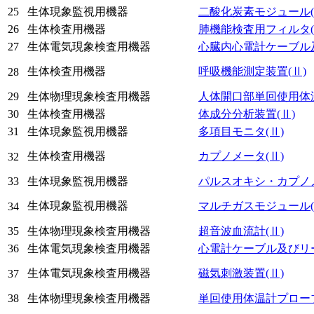
25
生体現象監視用機器
二酸化炭素モジュール
26
生体検査用機器
肺機能検査用フィルタ
27
生体電気現象検査用機器
心臓内心電計ケーブル
生体検査用機器
呼吸機能測定装置
(Ⅱ)
28
29
生体物理現象検査用機器
人体開口部単回使用体
30
生体検査用機器
体成分分析装置
(Ⅱ)
31
生体現象監視用機器
多項目モニタ
(Ⅱ)
生体検査用機器
カプノメータ
(Ⅱ)
32
33
生体現象監視用機器
パルスオキシ・カプノ
生体現象監視用機器
マルチガスモジュール
34
35
生体物理現象検査用機器
超音波血流計
(Ⅱ)
36
生体電気現象検査用機器
心電計ケーブル及びリ
生体電気現象検査用機器
磁気刺激装置
(Ⅱ)
37
38
生体物理現象検査用機器
単回使用体温計プロー