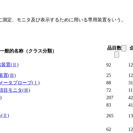
に測定、モニタ及び表示するために用いる専用装置をいう。
品目数
一般的名称（クラス分類）
R装置
(Ⅱ)
92
12
装置
(Ⅲ)
25
12
メータプローブ
(Ⅰ)
88
31
項目モニタ
(Ⅲ)
72
11
)
207
42
83
41
ル
(Ⅱ)
265
13
62
12