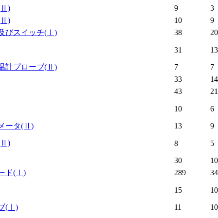
(Ⅱ)
9
3
(Ⅱ)
10
9
及びスイッチ
(Ⅰ)
38
20
31
13
温計プローブ
(Ⅱ)
7
7
33
14
43
21
10
6
メータ
(Ⅱ)
13
9
(Ⅱ)
8
5
30
10
ード
(Ⅰ)
289
34
15
10
ブ
(Ⅰ)
11
10