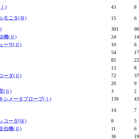
(Ⅰ)
43
8
ルモニタ
(Ⅲ)
15
6
)
301
90
信機
(Ⅱ)
24
14
ューサ
(Ⅱ)
10
6
54
17
85
22
13
8
コーダ
(Ⅱ)
72
37
20
9
置
(Ⅱ)
3
2
キシメータプローブ
(Ⅰ)
139
43
14
7
レコーダ
(Ⅳ)
8
5
送信機
(Ⅱ)
11
6
36
19