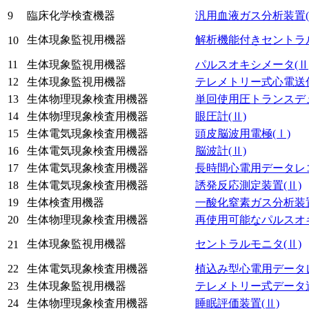
9
臨床化学検査機器
汎用血液ガス分析装置
生体現象監視用機器
解析機能付きセントラ
10
11
生体現象監視用機器
パルスオキシメータ
(Ⅱ
12
生体現象監視用機器
テレメトリー式心電送
13
生体物理現象検査用機器
単回使用圧トランスデ
14
生体物理現象検査用機器
眼圧計
(Ⅱ)
15
生体電気現象検査用機器
頭皮脳波用電極
(Ⅰ)
16
生体電気現象検査用機器
脳波計
(Ⅱ)
17
生体電気現象検査用機器
長時間心電用データレ
18
生体電気現象検査用機器
誘発反応測定装置
(Ⅱ)
19
生体検査用機器
一酸化窒素ガス分析装
20
生体物理現象検査用機器
再使用可能なパルスオ
生体現象監視用機器
セントラルモニタ
(Ⅱ)
21
22
生体電気現象検査用機器
植込み型心電用データ
23
生体現象監視用機器
テレメトリー式データ
24
生体物理現象検査用機器
睡眠評価装置
(Ⅱ)