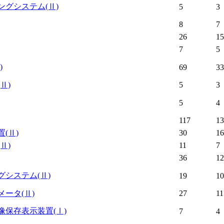
ングシステム
(Ⅱ)
5
3
8
7
26
15
7
5
)
69
33
(Ⅱ)
5
3
5
4
117
13
置
(Ⅱ)
30
16
(Ⅱ)
11
7
36
12
グシステム
(Ⅱ)
19
10
メータ
(Ⅱ)
27
11
像保存表示装置
(Ⅰ)
7
4