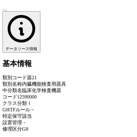
データソース情報
基本情報
類別コード
器21
類別名称
内臓機能検査用器具
中分類名
臨床化学検査機器
コード
12590000
クラス分類
Ⅰ
GHTFルール
－
特定保守
該当
設置管理
－
修理区分
G8