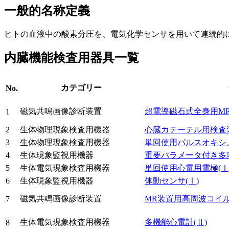
一般的名称定義
ヒトの血液中の酸素分圧を、電気化学センサを用いて連続的
内臓機能検査用器具一覧
カテゴリー
No.
磁気共鳴画像診断装置
超電導磁石式全身用M
1
2
生体物理現象検査用機器
心臓カテーテル用検査
3
生体物理現象検査用機器
単回使用パルスオキシ
4
生体現象監視用機器
重要パラメータ付き多
5
生体電気現象検査用機器
単回使用心電用電極
(Ⅰ
6
生体現象監視用機器
体動センサ
(Ⅰ)
磁気共鳴画像診断装置
MR装置用高周波コイ
7
生体電気現象検査用機器
多機能心電計
(Ⅱ)
8