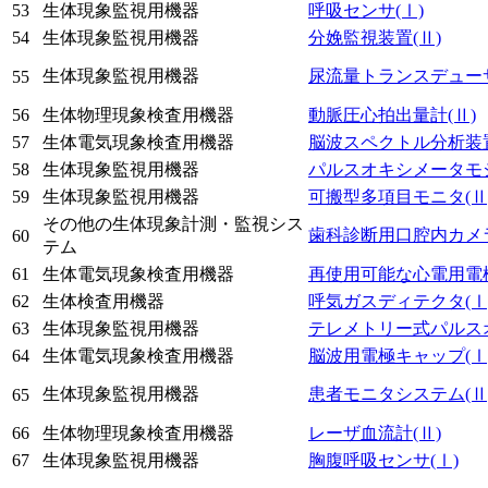
53
生体現象監視用機器
呼吸センサ
(Ⅰ)
54
生体現象監視用機器
分娩監視装置
(Ⅱ)
生体現象監視用機器
尿流量トランスデュー
55
56
生体物理現象検査用機器
動脈圧心拍出量計
(Ⅱ)
57
生体電気現象検査用機器
脳波スペクトル分析装
58
生体現象監視用機器
パルスオキシメータモ
59
生体現象監視用機器
可搬型多項目モニタ
(Ⅱ
その他の生体現象計測・監視シス
歯科診断用口腔内カメ
60
テム
61
生体電気現象検査用機器
再使用可能な心電用電
62
生体検査用機器
呼気ガスディテクタ
(Ⅰ
63
生体現象監視用機器
テレメトリー式パルス
64
生体電気現象検査用機器
脳波用電極キャップ
(Ⅰ
生体現象監視用機器
患者モニタシステム
(Ⅱ
65
66
生体物理現象検査用機器
レーザ血流計
(Ⅱ)
67
生体現象監視用機器
胸腹呼吸センサ
(Ⅰ)